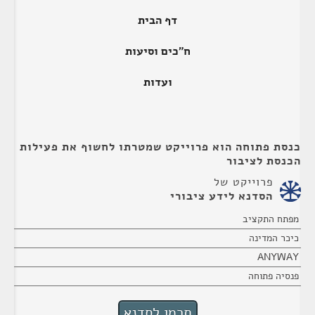
דף הבית
ח"כים וסיעות
ועדות
כנסת פתוחה הוא פרוייקט שמטרתו לחשוף את פעילות
הכנסת לציבור
פרוייקט של
הסדנא לידע ציבורי
מפתח התקציב
כיכר המדינה
ANYWAY
פנסיה פתוחה