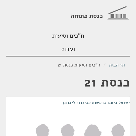
כנסת פתוחה
ח"כים וסיעות
ועדות
דף הבית
/
ח"כים וסיעות כנסת 21
כנסת 21
ישראל ביתנו בראשות אביגדור ליברמן