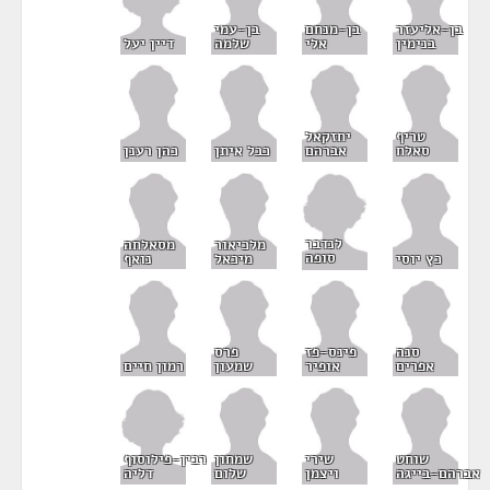
בן-אליעזר
בן-מנחם
בן-עמי
דיין יעל
בנימין
אלי
שלמה
טריף
יחזקאל
סאלח
אברהם
כבל איתן
כהן רענן
לנדבר
מלכיאור
מסאלחה
סופה
כץ יוסי
מיכאל
נואף
סנה
פינס-פז
פרס
אפרים
אופיר
שמעון
רמון חיים
רבין-פילוסוף
שוחט
שירי
שמחון
דליה
אברהם-בייגה
ויצמן
שלום