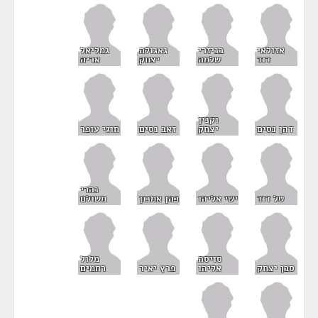
אזולאי
בניזרי
גאגולה
גמליאל
דוד
שלמה
יצחק
אריה
וקנין
דהן נסים
יצחק
זאב נסים
חוגי עופר
נהרי
טל דוד
ישי אליהו
כהן אמנון
משולם
סויסה
מלול
סבן יצחק
אליהו
פרץ יאיר
רחמים