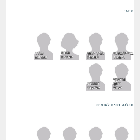
שינוי
נאות
בריילובסקי
לפיד יוסף
פורז
יהודית
ויקטור
(טומי)
אברהם
פריצקי
יוסף
זנדברג
יצחק
אליעזר
מפלגה דתית לאומית