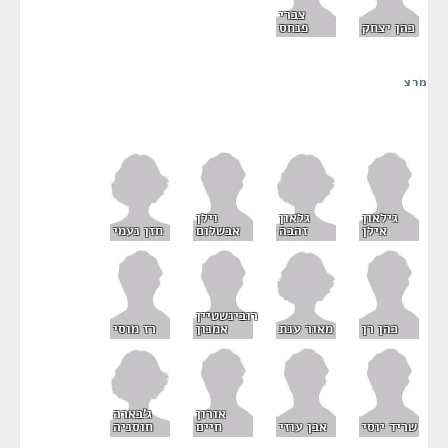
צברי
כהן יצחק
פנחס
מרצ
גלאון
גילאון
וילן
זהבה
חזן נעמי
אילן
אבשלום
רובינשטיין
מאור ענת
כהן רן
אמנון
רז מוסי
ג'בארה
אורון
חוסניה
שריד יוסי
אבן עוזי
חיים