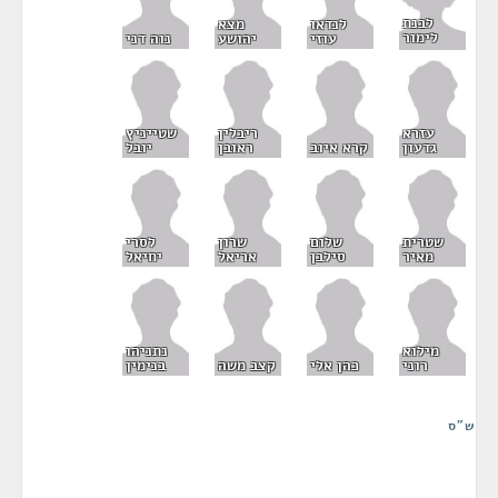
לבנת
לנדאו
מצא
לימור
עוזי
יהושע
נוה דני
עזרא
ריבלין
שטייניץ
גדעון
קרא איוב
ראובן
יובל
שטרית
שלום
שרון
לסרי
מאיר
סילבן
אריאל
יחיאל
מילוא
נתניהו
רוני
כהן אלי
קצב משה
בנימין
ש"ס