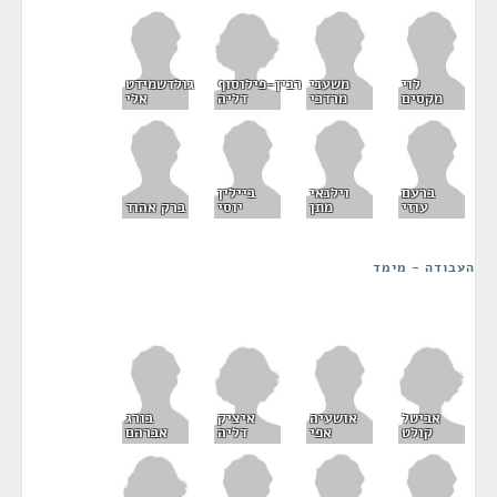
רבין-פילוסוף
לוי
משעני
גולדשמידט
דליה
מקסים
מרדכי
אלי
ברעם
וילנאי
ביילין
עוזי
מתן
יוסי
ברק אהוד
העבודה - מימד
אביטל
איציק
אושעיה
בורג
קולט
דליה
אפי
אברהם