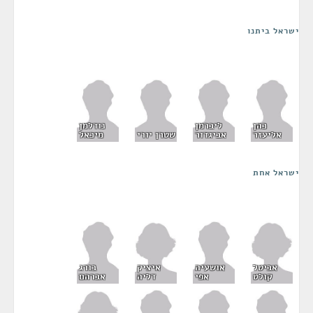
ישראל ביתנו
כהן
ליברמן
נודלמן
אליעזר
אביגדור
שטרן יורי
מיכאל
ישראל אחת
אביטל
איציק
אושעיה
בורג
קולט
דליה
אפי
אברהם