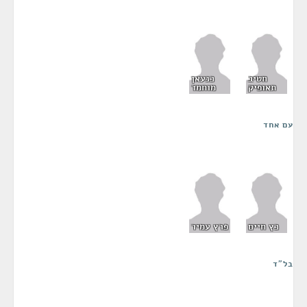
חטיב
כנעאן
תאופיק
מוחמד
עם אחד
כץ חיים
פרץ עמיר
בל"ד