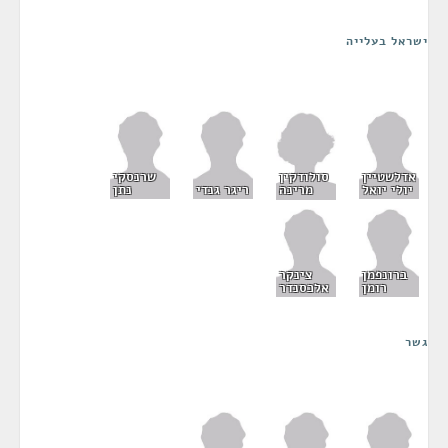
ישראל בעלייה
סולודקין
אדלשטיין
שרנסקי
מרינה
יולי יואל
ריגר גנדי
נתן
ברונפמן
צינקר
רומן
אלכסנדר
גשר