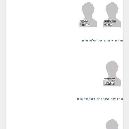
בשארה
טיבי
עזמי
אחמד
חרות - התנועה הלאומית
קליינר
מיכאל
התנועה הערבית להתחדשות