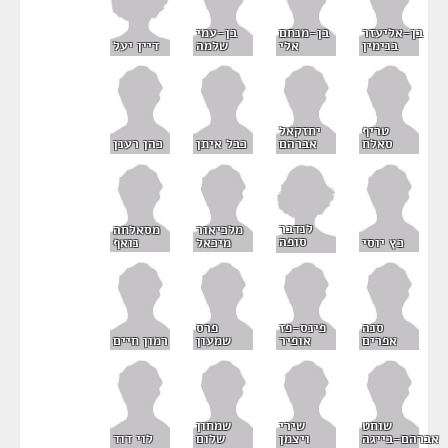
בן-אליעזר
בן-מנחם
בן-עמי
דיין יעל
בנימין
אלי
שלמה
טריף
יחזקאל
סאלח
אברהם
כבל איתן
כהן רענן
לנדבר
מלכיאור
מסאלחה
סופה
כץ יוסי
מיכאל
נואף
סנה
פינס-פז
פרס
אפרים
אופיר
שמעון
רמון חיים
שוחט
שירי
שמחון
אברהם-בייגה
ויצמן
שלום
לוי דוד