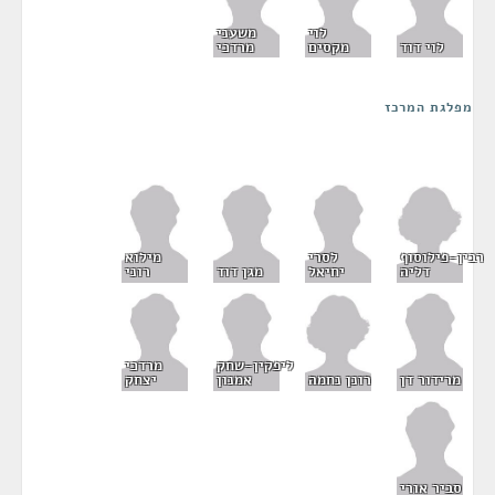
לוי
משעני
לוי דוד
מקסים
מרדכי
מפלגת המרכז
רבין-פילוסוף
לסרי
מילוא
דליה
יחיאל
מגן דוד
רוני
ליפקין-שחק
מרדכי
רונן נחמה
מרידור דן
אמנון
יצחק
סביר אורי