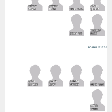
אורלב
דרוקמן
יהלום
זבולון
ביבי יגאל
חיים
שאול
לנגנטל
נחום
לוי יצחק
יהדות התורה
הלפרט
ליצמן
רביץ
גפני משה
שמואל
יעקב
אברהם
פרוש
מאיר