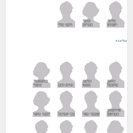
נוקד
גלעד
אורית
יהודה
רשף צלי
הליכוד
בלומנטל
איתן
ארנס
נעמי
מיכאל
משה
בוים זאב
הירשזון
לבני ציפי
אברהם
הנגבי צחי
כץ ישראל