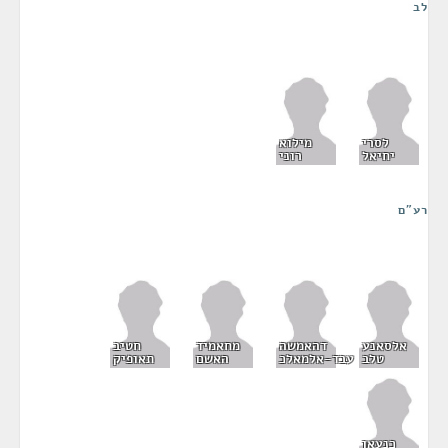
לב
לסרי
מילוא
יחיאל
רוני
רע"ם
אלסאנע
דהאמשה
מחאמיד
חטיב
טלב
עבד-אלמאלכ
האשם
תאופיק
כנעאן