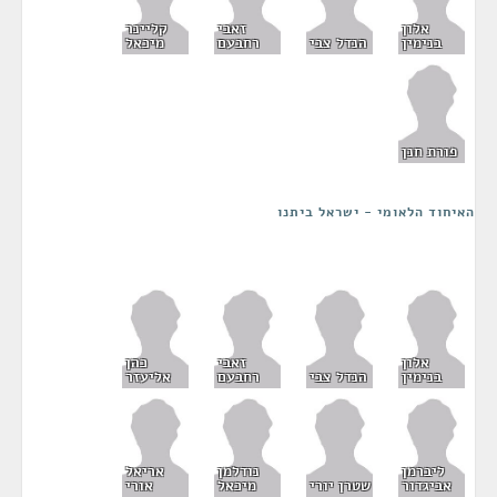
אלון
זאבי
קליינר
בנימין
הנדל צבי
רחבעם
מיכאל
פורת חנן
האיחוד הלאומי - ישראל ביתנו
אלון
זאבי
כהן
בנימין
הנדל צבי
רחבעם
אליעזר
ליברמן
נודלמן
אריאל
אביגדור
שטרן יורי
מיכאל
אורי