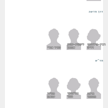
דרך חדשה
רבין-פילוסוף
ליפקין-שחק
דליה
אמנון
סביר אורי
חד"ש
גוז'נסקי
ברכה
מח'ול
תמר
מוחמד
עסאם