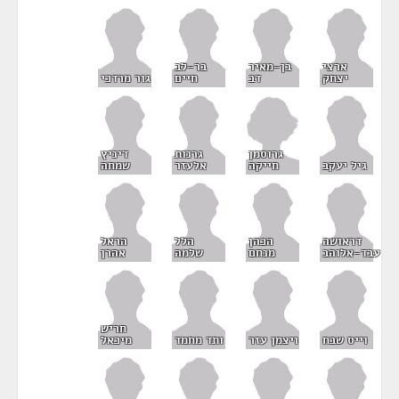
ארצי
בן-מאיר
בר-לב
יצחק
דב
חיים
גור מרדכי
גרוסמן
גרנות
דיניץ
חייקה
גיל יעקב
אלעזר
שמחה
דראושה
הכהן
הלל
הראל
עבד-אלוהב
מנחם
שלמה
אהרן
חריש
וייס שבח
ויצמן עזר
ותד מחמד
מיכאל