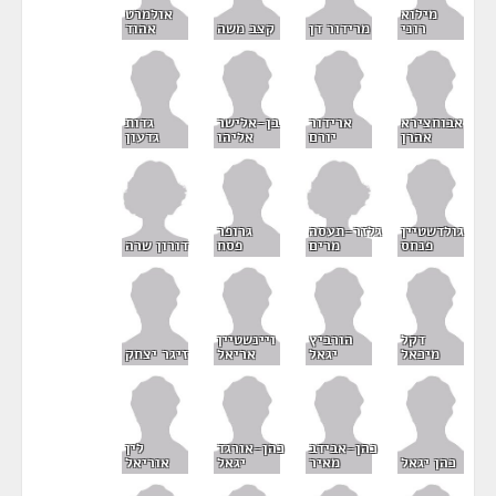
מילוא
אולמרט
רוני
מרידור דן
קצב משה
אהוד
אבוחצירא
ארידור
בן-אלישר
גדות
אהרן
יורם
אליהו
גדעון
גלזר-תעסה
גולדשטיין
גרופר
מרים
דורון שרה
פנחס
פסח
דקל
הורביץ
ויינשטיין
מיכאל
יגאל
אריאל
זיגר יצחק
כהן-אבידב
כהן-אורגד
לין
כהן יגאל
מאיר
יגאל
אוריאל