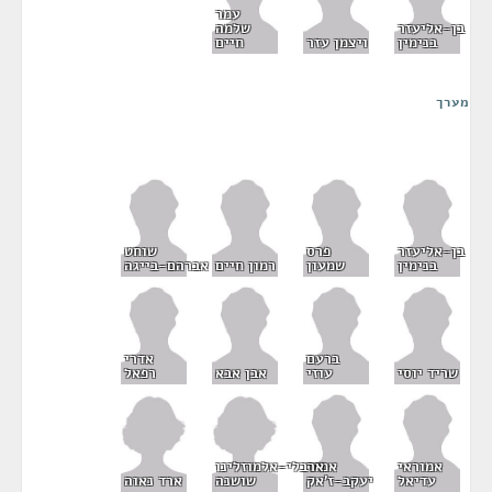
עמר
בן-אליעזר
שלמה
בנימין
ויצמן עזר
חיים
מערך
בן-אליעזר
פרס
שוחט
בנימין
שמעון
רמון חיים
אברהם-בייגה
ברעם
אדרי
שריד יוסי
עוזי
אבן אבא
רפאל
ארבלי-אלמוזלינו
אמוראי
אמיר
שושנה
ארד נאוה
עדיאל
יעקב-ז'אק