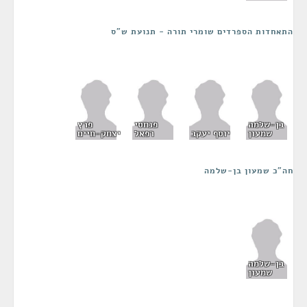
התאחדות הספרדים שומרי תורה - תנועת ש"ס
בן-שלמה
פנחסי
פרץ
שמעון
יוסף יעקב
רפאל
יצחק-חיים
חה"כ שמעון בן-שלמה
בן-שלמה
שמעון