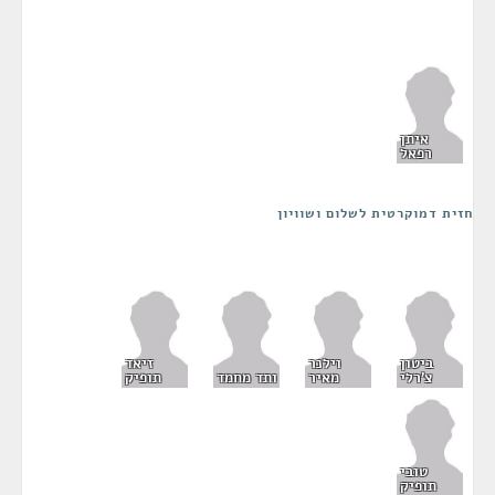
איתן
רפאל
חזית דמוקרטית לשלום ושוויון
ביטון
וילנר
זיאד
צ'רלי
מאיר
ותד מחמד
תופיק
טובי
תופיק