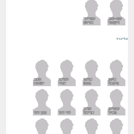
שם-טוב
שפייזר
ויקטור
אליהו
הליכוד
איתן
ארנס
לנדאו
מצא
מיכאל
משה
עוזי
יהושע
שטרית
שרון
מאיר
אריאל
לוי דוד
מגן דוד