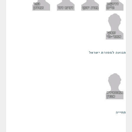
דרוקמן
המר
חיים
בורג יוסף
דנינו דוד
זבולון
שאקי
אבנר-חי
תנועה למסורת ישראל
אבוחצירא
אהרן
תחייה