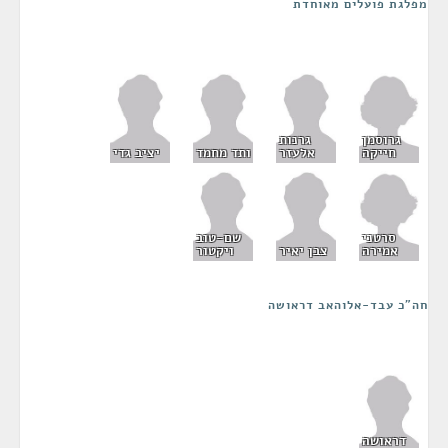
מפלגת פועלים מאוחדת
גרוסמן
גרנות
חייקה
אלעזר
ותד מחמד
יציב גדי
סרטני
שם-טוב
אמירה
צבן יאיר
ויקטור
חה"כ עבד-אלוהאב דראושה
דראושה