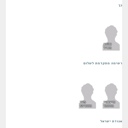
כך
כהנא
מאיר
רשימה מתקדמת לשלום
מיעארי
פלד
מוחמד
מתתיהו
אגודת ישראל