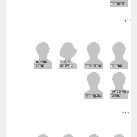
תיכון דן
ר"ץ
אלוני
בר-און
שולמית
כהן רן
שריד יוסי
מרדכי
וירשובסקי
מרדכי
צוקר דוד
שינוי