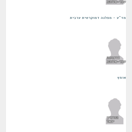
עבד-אלוהב
מד"ע - מפלגה דמוקרטית ערבית
דראושה
עבד-אלוהב
אומץ
הורביץ
יגאל