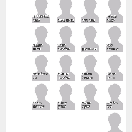
מודעי
נסראלדין
יצחק
מור דוד
נסים משה
אמל
עלי
קולס
קופמן
עובדיה
פת גדעון
אליעזר
חיים
קורפו
רייסר
שוסטק
שילנסקי
חיים
מיכאל
אליעזר
דב
שליטא
שמאי
שמיר
שריר
בני
יעקב
יצחק
אברהם