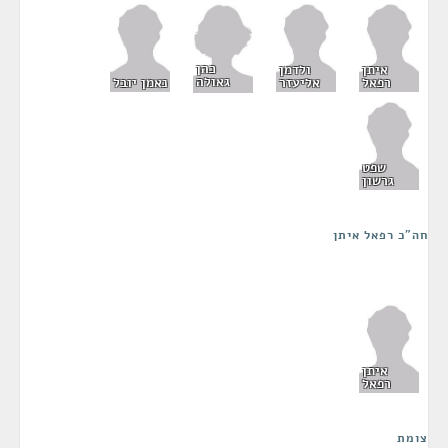
כהן
איתן
ולדמן
גאולה
רפאל
אליעזר
נאמן יובל
שפט
גרשון
חה"כ רפאל איתן
איתן
רפאל
צומת