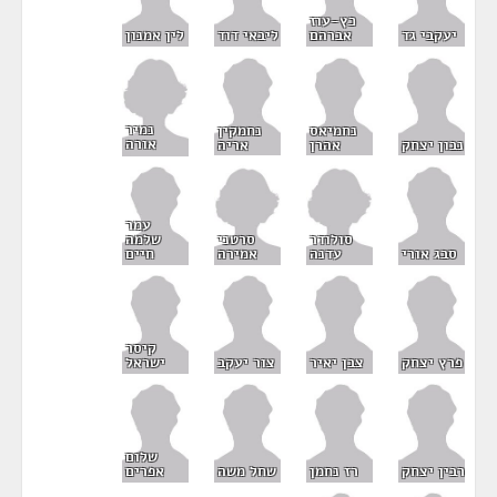
כץ-עוז
יעקבי גד
אברהם
ליבאי דוד
לין אמנון
נמיר
נחמיאס
נחמקין
אורה
נבון יצחק
אהרן
אריה
עמר
סולודר
סרטני
שלמה
עדנה
אמירה
סבג אורי
חיים
קיסר
פרץ יצחק
צבן יאיר
צור יעקב
ישראל
שלום
רבין יצחק
רז נחמן
שחל משה
אפרים