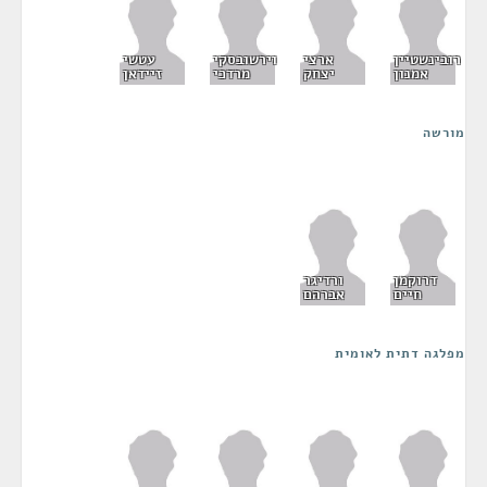
רובינשטיין
ארצי
וירשובסקי
עטשי
אמנון
יצחק
מרדכי
זיידאן
מורשה
דרוקמן
ורדיגר
חיים
אברהם
מפלגה דתית לאומית