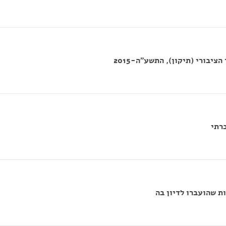
יבורי (תיקון), התשע"ה-2015
רתי
ת שהועברו לדיון בה