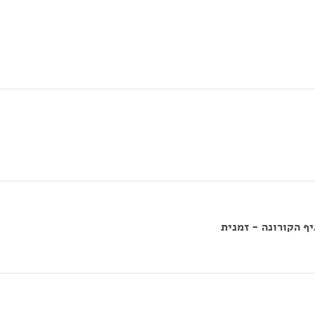
ף הקורונה - זמנית