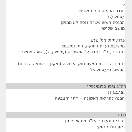
2
ועדת החוקה חוק ומשפט
7.3.2005
הכנסת השש עשרה נוסח לא מתוקן
מושב שלישי
פרוטוקול מס' 434
מישיבת ועדת החוקה, חוק ומשפט
יום שני, כ"ו באדר א' התשס"ה (7.3.2005), שעה 12:00
ס ד ר ה י ו ם: הצעת חוק הירושה (תיקון – צוואה הדדית)
התשס"ג-2003 של
חה"כ ניסן סלומינסקי
(פ/1164)
הכנה לקריאה ראשונה – דיון והצבעה
נכחו
¶
חברי הוועדה: היו"ר מיכאל איתן
ניסן סלומינסקי