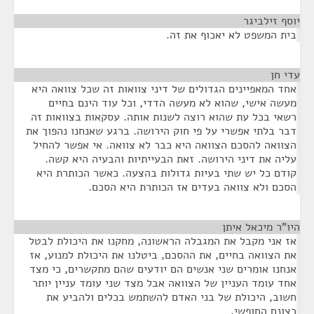
יוסף זילביגר
¶
בית המשפט לא יאכוף את זה.
עדי חן
¶
אחד המאפיינים הגדולים של דיני צוואות זה שכל צוואה היא
מעשה אישי, שהוא לא מעשה הדדי, וכל עוד הינם בחיים
רשאי בכל עת שהוא רוצה לשנות אותה. עסקאות בצוואות זה
דבר בלתי אפשרי על פי חוק הירושה. ברגע שאנחנו נהפוך את
הצוואה להסכם הצוואה היא כבר לא צוואה. אי אפשר להחיל
עליה את דיני הירושה. זאת הבעייתיות והבעיה היא קשה.
קודם כל יש שתי בעיות גדולות בהצעה. כאשר הכותרת היא
הסכם ולא צוואה בעדים אז הכותרת היא הסכם.
היו"ר מיכאל איתן
¶
אז אני מקבל את המגבלה הראשונה, מחקנו את היכולת לבטל
את הצוואה בחיים, את ההסכם, ביטלנו את היכולת למנוע, אז
אנחנו אומרים שני אנשים הם יודעים שהם מתקשרים, כי מצד
אחד עומד העניין של הצוואה אבל מצד שני עומד עניין יותר
חשוב, היכולת של בני האדם להשתמש בכלים ולהביע את
רצונם החופשי.