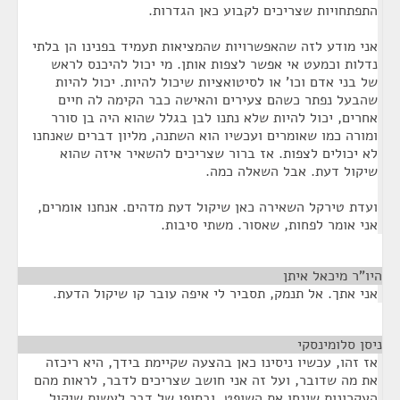
התפתחויות שצריכים לקבוע כאן הגדרות.
אני מודע לזה שהאפשרויות שהמציאות תעמיד בפנינו הן בלתי
נדלות וכמעט אי אפשר לצפות אותן. מי יכול להיכנס לראש
של בני אדם וכו' או לסיטואציות שיכול להיות. יכול להיות
שהבעל נפתר כשהם צעירים והאישה כבר הקימה לה חיים
אחרים, יכול להיות שלא נתנו לבן בגלל שהוא היה בן סורר
ומורה כמו שאומרים ועכשיו הוא השתנה, מליון דברים שאנחנו
לא יכולים לצפות. אז ברור שצריכים להשאיר איזה שהוא
שיקול דעת. אבל השאלה כמה.
ועדת טירקל השאירה כאן שיקול דעת מדהים. אנחנו אומרים,
אני אומר לפחות, שאסור. משתי סיבות.
היו"ר מיכאל איתן
¶
אני אתך. אל תנמק, תסביר לי איפה עובר קו שיקול הדעת.
ניסן סלומינסקי
¶
אז זהו, עכשיו ניסינו כאן בהצעה שקיימת בידך, היא ריכזה
את מה שדובר, ועל זה אני חושב שצריכים לדבר, לראות מהם
העקרונות שינחו את השופט, ובסופו של דבר לעשות שיקול