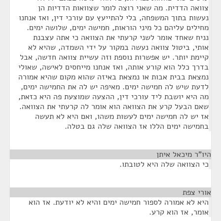
צוואה הדדית. מה שאני רוצה לומר שצוואות הדדיות הן
נעשות בתוך המשפחה, בלי להתייעץ עם עורכי דין, ואז אנחנו
מחילים עליהם כל מיני הוראות, חמישה ימים, שלושה ימים.
נניח שאחד אומר לשני קרעתי את הצוואה כי אתה עצבנת
אותי, ביטול צוואה נעשה במקור על ידי השמדה, שהיא לא
קיימת יותר. יש אפשרות נוספת וזה עשיית צוואה חדשה, אבל
בדרך כלל הוא קורע אותה, ואז אנחנו מייחסים לאישה, שאולי
נמצאת בבית אבות או נמצאת באיזה שהוא מקום שהיא אמורה
לדעת שיש לה חמישה ימים. מאיפה יש לה את החמישה ימים,
מה היא יושבת ליד עורכי דין, ההצעה שמוצעת פה היא כזאת,
שאם הבעל קרע את הצוואה הוא אומר לה קרעתי את הצוואה.
אז יש לה חמישה ימים לעשות משהו, ואם היא לא תעשה
בחמישה ימים הללו אז הצוואה שלה גם בטלה.
היו"ר מיכאל איתן
¶
כי הצוואה שלה היא לטובתו.
אורי צפת
¶
היא לא אמורה לספור חמישה ימים והיא לא יודעת. אז הוא
אומר, אז הוא קרע.