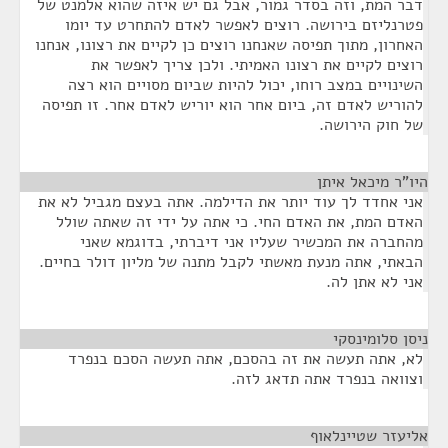
דבר המת, וזה בסדר גמור, אבל גם יש איזה שהוא אלמנט של
פטרנליזם בירושה. רוצים לאפשר לאדם להתחרט עד יומו
האחרון, מתוך תפיסה שאנחנו רוצים כן לקיים את רצונו, אנחנו
רוצים לקיים את רצונו האמיתי. ולכן צריך לאפשר את
השינויים במצב רוחו, יכול להיות שביום מסויים הוא רצה
להוריש לאדם זה, ביום אחר הוא יוריש לאדם אחר. זו תפיסה
של חוק הירושה.
היו"ר מיכאל איתן
¶
אני אחדד לך עוד יותר את הדילמה. אתה בעצם מגביל לא את
האדם המת, את האדם החי. כי אתה על ידי זה שאתה שולל
מהחברה את המכשיר שעליו אני דיברתי, בדוגמא שאני
הבאתי, אתה מנעת מאשתי לקבל מתנה של מליון דולר בחיים.
אני לא אתן לה.
ניסן סלומינסקי
¶
לא, אתה תעשה את זה בהסכם, אתה תעשה הסכם בנפרד
וצוואה בנפרד אתה תדאג לזה.
אליעזר שטיינלאוף
¶