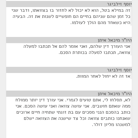
יוסף זילביגר
¶
זה במילא בטל, הוא לא יכול לא לחזור בו בצוואתו, ודבר שני
כל זמן שהם שניהם בחיים הם חופשיים לשנות את זה. הבעיה
היא כשאחד מהם הולך לעולמו.
היו"ר מיכאל איתן
¶
אני העורך דין שלהם, ואני אומר להם אל תכתבו למעלה
צוואה, תכתבו למעלה בכותרת הסכם.
יוסף זילביגר
¶
אז זה לא יחול לאחר המוות.
היו"ר מיכאל איתן
¶
לא, תסלחו לי, אתם טועים לגמרי. אני עורך דין יותר ממולח
ממה שאתם חושבים. אני עושה צוואה ואני עושה הסכם. אני
כותב בהסכם הנני מסכים עם בת זוגתי שתחיה חיים ארוכים
שאנחנו כותבים צוואה וכל צד שישנה את הצוואה ישלם
למשנהו מליון דולר.