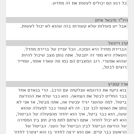
כל רגע הם יכולים לעשות את זה מחדש.
היו"ר מיכאל איתן
¶
אבל יש פעולות שלא קשורות בזה שהוא לא יכול לעשות.
קרן ויינשל
¶
הברירת מחדל היא הפוכה. הכל עניין של ברירת מחדל.
השאלה היא מתי זה יתבטל. אתה נותן מצב שיכול להיות
שהוא אפשרי. רוב המצבים הם כמו מה שארז אומר, שמייד
רוצים לבטל,
ארז קמניץ
¶
בוא ניקח את הדוגמא שנלקחה עם הרכב. הרי בנאדם אחד
כבר החליט לבטל את הצוואה. הוא כבר שלח את ההודעת
ביטול. למה שהשני יגיד עכשיו אה, אתה מבטל, אז אני לא
נותן את האוטו לכך וכך. זה לא קשור כבר לפעולה שהוא
עשה, הוא כבר ביטל, איך הוא יחזור מהפעולה של הביטול,
הוא לא יכול לחזור. אתם רציתם לתת פרק זמן בין המסירה
של הודעת הביטול לבין הביטול של השני. הביטול של
הראשון כבר קיים. אם הוא ירצה לחזור בו הוא יצטרך לחזור