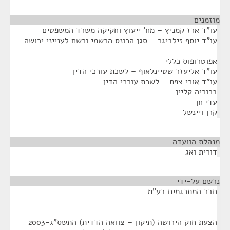
מוזמנים
¶
עו"ד ארז קמניץ – מח' ייעוץ וחקיקה משרד המשפטים
עו"ד יוסף זילביגר – סגן הכונס הרשמי ורשם לענייני ירושה
–
אפוטרופוס כללי
עו"ד אליעזר שטיינלאוף – לשכת עורכי הדין
עו"ד אורי צפת – לשכת עורכי הדין
ברוריה קליין
עדי חן
קרן ויינשל
מנהלת הוועדה
¶
דורית ואג
נרשם על-ידי
¶
חבר המתרגמים בע"מ
הצעת חוק הירושה (תיקון – צוואה הדדית) התשס"ג-2003