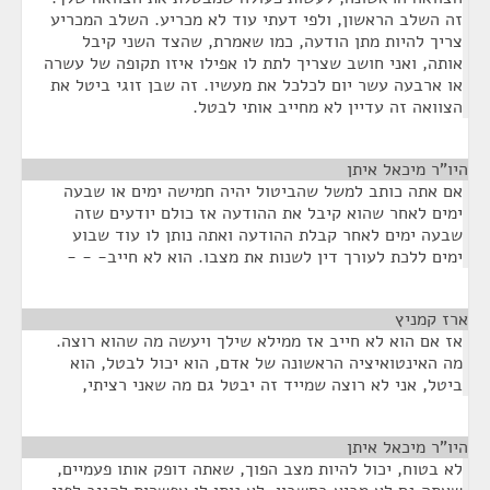
זה השלב הראשון, ולפי דעתי עוד לא מכריע. השלב המכריע
צריך להיות מתן הודעה, כמו שאמרת, שהצד השני קיבל
אותה, ואני חושב שצריך לתת לו אפילו איזו תקופה של עשרה
או ארבעה עשר יום לכלכל את מעשיו. זה שבן זוגי ביטל את
הצוואה זה עדיין לא מחייב אותי לבטל.
היו"ר מיכאל איתן
¶
אם אתה כותב למשל שהביטול יהיה חמישה ימים או שבעה
ימים לאחר שהוא קיבל את ההודעה אז כולם יודעים שזה
שבעה ימים לאחר קבלת ההודעה ואתה נותן לו עוד שבוע
ימים ללכת לעורך דין לשנות את מצבו. הוא לא חייב- - -
ארז קמניץ
¶
אז אם הוא לא חייב אז ממילא שילך ויעשה מה שהוא רוצה.
מה האינטואיציה הראשונה של אדם, הוא יכול לבטל, הוא
ביטל, אני לא רוצה שמייד זה יבטל גם מה שאני רציתי,
היו"ר מיכאל איתן
¶
לא בטוח, יכול להיות מצב הפוך, שאתה דופק אותו פעמיים,