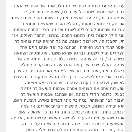
עכשיו אנחנו נכנסים לפירוט. אז חלק אחד של הפירוט הוא די
ברור, אני חושב שמקובל על כולם, שאם יש הסכמה, יש
צוואה הדדית, כל עוד אנשים חיים, ברשותם הם יכולים לשנות
את זה, כי צוואה מהותה, זה לא הסכם שאנשים חותמים
שברגע שחתמו לא יכולים לשנות את זה. הרי בהסכם שחתום,
אני הולך לקנות בית, חתמנו הסכם, גמרנו, יתהפך העולם, אני
חי, הקבלן חי, לא יכול לשנות. פה כל הרעיון שזה צוואה זה
אומר שעד הרגע האחרון, הכוונה כל עוד שנינו חיים אחד
הצדדים יכול לשנות, וברגע שהוא משנה, אוטומטית הצוואה
בטלה וכו', כי זה צוואה. בטלה כלפי שניהם. זו מהותה של
צוואה. החלק שדורש כן את ההכרעה זה מה קורה אם לא
ביטלו בחיים, אחד מת, ועכשיו לפי הצוואה ההדדית זה צריך
לעבור אני מניח לאישה, בדרך כלל הבעל מת קודם, זה עובר
לאישה, ועכשיו מה קורה עכשיו. יש הרבה סיטואציות.
אפשרות אחת אם הצוואה אמרה שבמות האישה זה יחזור
לבעל, כלומר הדדי הכוונה, או שכתבו שבמות האישה זה
יעבור לבן המשותף, נניח כל מיני דברים כאלה, ועכשיו האם,
היא יכולה לשנות, לבטל, לעשות דברים אחרים, או שמה
שכתוב כתוב. ואם מה שכתוב כתוב אז גם כן השאלה האם
אחרי שהבעל מת וזה עבר לאישה והאישה עכשיו מתה, אז מה
המשמעות, שמה שכתוב שזה יחזור ליורשי הבעל, כי זה
הדדי, או כבר מרגע שהוא מת זה לא עובר אליו. המון