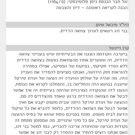
של חבר הכנסת ניסן סלומינסקי: (פ/1164)
הכנה לקריאה ראשונה – דיון והצבעה
היו"ר מיכאל איתן
¶
בני זוג רשאים לערוך צוואה הדדית.
קרן ויינשל
¶
בישיבה הקודמת הצגנו את הבעייתיות שיש בענייני צוואה
הדדית, זה שעשרים אחוז מהצוואות נעשות בצוואה הדדית
ללא הסדר חקיקתי, בפיקוח של הפסיקה, אפילו בסתירה
להוראות חוק הירושה, ואנחנו מציעים להסדיר את העניין
הזה. מה שהיה על שולחן הוועדה זה הצעה של ועדת טירקל
שישבה בנושא הזה והחליטה בו, והתחלנו לקרוא את הנוסח,
הגענו לזה שהנקודה המרכזית שהיתה בעייתית זה איך אפשר
לבטל את הצוואה ההדדית ברגע שאחד מהצדדים לה מת.
ההצעה של ועדת טירקל היתה שבית משפט יקבע אם ואיך
אפשר לבטל את הצוואה ההדדית, כלומר להביא את כל שיקול
הדעת לבית משפט. מונח בפניכם נוסח שהוא על בסיס ההצעה
של ועדת טירקל, עם כל מיני שינויים. מה שמסומן מתחת זה
נקודות הכרעה שהוועדה צריכה להכריע, כמו למשל בני זוג,
האם אנחנו רוצים להתיר את ההסדר רק לבני זוג או אפשר