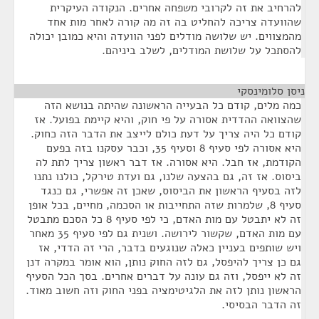
להרחיב את זה לקרובי משפחה אחרים. הנקודה העיקרית
שהוועדה צריכה להחליט בה זה מה קורה לאחר מות אחד
מהמצווים. יש שלושה מודלים לפני הוועדה והיא כמובן יכולה
להסתכל על שלושת המודלים, לשלב ביניהם.
ניסן סלומינסקי
¶
כמה מלים, קודם כל הבעייה הראשונה שהיתה בנושא הזה
שהצוואה ההדדית אסורה על פי חוק, והיא קיימת בפועל. אז
קודם כל היה צריך על דעת כולם לייצב את הדבר הזה כחוק.
היא אסורה לפי סעיף 8 וסעיף 35, וכבר עסקנו בזה בפעם
הקודמת, אז חבל. היא אסורה. אז דבר ראשון צריך לתת לה
ביסוס. אז זה, גם בהצעה שלנו, גם ועדת טירקל, כולנו נתנו
לזה בסעיף הראשון את הביסוס, שאכן זה אפשרי, גם כנגד
סעיף 8, שלמרות שזה התחייבות או הסכמה, מחיים, בכל אופן
זה לא יתבטל עם מות האדם, כי לפי סעיף 8 כל הסכם מתבטל
עם מות האדם, שקשור לירושה. ושנית גם לפי סעיף 35 מאחר
ויש שותפים בעניין כאלה שנוגעים בדבר, הרי זה הדדי, אז
גם כן צריך להיפסל, גם לזה החוק נותן, הוא אומר במקרה דנן
זה לא ייפסל, וזה גם עונה על דברים אחרים. בסך הכל הסעיף
הראשון נותן לזה את הלגיטימציה בפני החוק וזה חשוב מאוד.
זה הדבר הבסיסי.