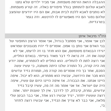
ההגבלה הזאת הורסת משפחות. אני מכיר ילדים שלא נתנו
לאבא שלהם להתחתן בגלל סיפורים כאלה. זה קורע משפחות.
לא נותנים לאבא ללכת לבית אבות, אם הם היו יודעים שהמצב
שלהם נסגר הם היו מאפשרים לו להינשא. וזה נגמר
בטרגדיות.
היו"ר מיכאל איתן
¶
לכן אני אומר, אני מסתכל בגדול, אני אומר הרצון החופשי של
בני האדם אני נותן בו אמון. אומרים לי יהיו מנגנונים שמראש
יגידו הבנאדם מטומטם, אם הוא חוזר בו זה לרעתו, אני לא
קונה את זה. זה נראה לי דבר מאוד בעייתי. בנאדם החליט,
אני רוצה לתת לו להחליט. הוא החליט לא להתחרט, אתה יודע
מה היה קורה, כל התורה שלנו היתה משתנה, כי עשיו עשה
הסכם, אחר כך היו אומרים מה קורה פה, תמורת נזיד עדשים
הוא מכר את הירושה, עכשיו הוא מתחרט, הוא לא יכול. איפה
היינו אנחנו. את הבכורה. אז איפה היינו היום עם עשיו, איפה
היה עם ישראל. אז אני אומר מה זה פה, עשיו קיבל נזיד
עדשים, גמרת, קיבלת, לך לדרכך. אין לך טענות יותר. אתה
רוצה שעשיו יחזור, יגיד עכשיו רגע אחד, אני כבר הבטן שלי
מלאה, אני כבר לא צריך את הנזיד, אני עכשיו רוצה לחזור
בי,