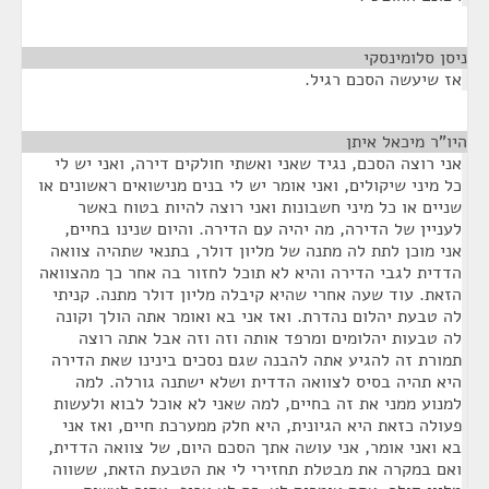
ניסן סלומינסקי
¶
אז שיעשה הסכם רגיל.
היו"ר מיכאל איתן
¶
אני רוצה הסכם, נגיד שאני ואשתי חולקים דירה, ואני יש לי
כל מיני שיקולים, ואני אומר יש לי בנים מנישואים ראשונים או
שניים או כל מיני חשבונות ואני רוצה להיות בטוח באשר
לעניין של הדירה, מה יהיה עם הדירה. והיום שנינו בחיים,
אני מוכן לתת לה מתנה של מליון דולר, בתנאי שתהיה צוואה
הדדית לגבי הדירה והיא לא תוכל לחזור בה אחר כך מהצוואה
הזאת. עוד שעה אחרי שהיא קיבלה מליון דולר מתנה. קניתי
לה טבעת יהלום נהדרת. ואז אני בא ואומר אתה הולך וקונה
לה טבעות יהלומים ומרפד אותה וזה וזה אבל אתה רוצה
תמורת זה להגיע אתה להבנה שגם נסכים בינינו שאת הדירה
היא תהיה בסיס לצוואה הדדית ושלא ישתנה גורלה. למה
למנוע ממני את זה בחיים, למה שאני לא אוכל לבוא ולעשות
פעולה כזאת היא הגיונית, היא חלק ממערכת חיים, ואז אני
בא ואני אומר, אני עושה אתך הסכם היום, של צוואה הדדית,
ואם במקרה את מבטלת תחזירי לי את הטבעת הזאת, ששווה