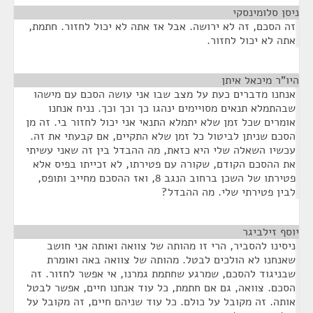
ניסן סלומינסקי
¶
זה הסכם, זה לא ירושה. אבל אז אתה לא יכול לחזור. חתמת,
אתה לא יכול לחזור.
היו"ר מיכאל איתן
¶
אנחנו מדברים כעת על מצב שבו אני עושה הסכם עם מישהו
שבהתמלא תנאים מסויימים ינהגו כך וכך וכך. נניח אנחנו
אומרים שכל זמן שלא יתמלא התנאי אני יכול לחזור בי. זה מן
הסכם שניתן לביטול כל זמן שלא התקיים, אם קבעתי את זה.
עכשיו השאלה שלי היא כזאת, מה ההבדל בין זה שאני עשיתי
את ההסכם הקודם, שקורה עם פטירתו, לא זכייתו בפיס אלא
פטירתו של השכן ברחוב הנגב 8, ואז ההסכם מחייב ותופס,
לבין פטירתי שלי. מה ההבדל?
יוסף זילביגר
¶
ניסינו להסביר, הרי זו מהותה של צוואה ואותה אני חושב
שאנחנו לא הולכים לבטל. מהותה של צוואה באה ואומרת
שבניגוד להסכם, שמרגע שחתמת גמרנו, אי אפשר לחזור. זה
הסכם. צוואה, גם אם חתמת, כל עוד אנחנו חיים, אפשר לבטל
אותה. זה מקובל על כולם. כל עוד שניהם חיים, זה מקובל על