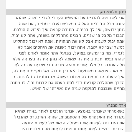
ניסן סלומינסקי
¶
אני לא רוצה להכניס את המשפט העברי לגבי ירושה, שהוא
שונה מכל הדברים האלה. המשפט העברי מחייב, אם אתה
נותן ירושה, אין לך ברירה, התורה קבעה איך הירושה הולכת.
הבכור מקבל פי שניים, הבנים מתחלקים בשווה, אתה לא יכול,
אתה יכול לשנות אבל לא את המהויות. אתה לא יכול להחליט
למשל שבן לא יקבל. אתה יכול לשנות את היחסים אבל לא
לגמרי. מה כן עושים בפועל, בפועל אתה אומר לאדם לפני
שהוא נפטר תכתוב את זה שאתה לא נותן את זה כצוואה אלא
מלה אחרת. כל מלה אחרת תהיה טובה כדי שיראו את זה לא
כצוואה. צוואה המשמעות היא דין תורה. ואז מקיימים את זה,
איך שאתה קובע את זה אנחנו נעשה. אז נותנים גם לבנות. זו
הדרך שההלכה קובעת כדי לתת באמת גם לבנות וכו'. זו מתנה
מחיים שנכנסת לתוקפה שניה עם פטירתו של האיש.
ארז קמניץ
¶
כשאמרתי שאנחנו באמצע, אנחנו הולכים לאתר באיזו שהיא
נקודה את האינטרס של ההסתמכות, שהוא האינטרס שהוביל
את הצדדים לעשות את הפעולה הזאת של לעשות צוואה
הדדית. רוצים לאתר אותו ורוצים לראות מה הצדדים היו