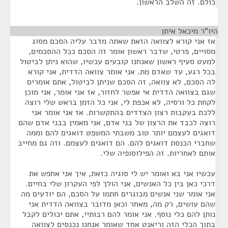
כולם. זה השלב הראשון.
היו"ר מיכאל איתן
¶
אז אני קורא לצוואה הזאת שאתה מדבר עליה הסכם מסוג
מסויים, פרטי, שדבר ראשון אומר זה הסכם ככל ההסכמים,
למעט סעיף ראשון שאנחנו קובעים עכשיו, שהוא ניתן לביטול
בכל רגע, עד שאדם מת. אני אומר צוואה הדדית, אני קורא
לה הסכם, לא צוואה, זה הסכם שניתן לביטול, אתם אומרים
שגם בצוואה הדדית אי אפשר לחזור, אז אני אומר, אני מוכן
לקחת כל ורסיה, לא אכפת לי, אני כל הזמן בראש שלי רוצה
ללכת בעקבות רצון הצדדים בהתקשרות. אז אני אומר אני
רוצה לכבד את הרצון של בני אדם, אני מאמין בבני אדם שהם
דואגים לעצמם יותר טוב משבתי המשפט דואגים להם וממה
שחברי הכנסת דואגים להם. הם דואגים לעצמם. וזה גם מחייב
אותם לאחריות. זה הפילוסופיה שלי.
עכשיו אני בא ואומר יש לי סוגיה כזאת, איך אני אחפש את
דרכי כאן בין כל האנשים, אני הולך לפי העקרון שלי בחיים.
אני אומר שני אנשים מבוגרים חתמו על הסכם, הם יודעים מה
שהם עושים, רק מה, מאחר וכאן מדובר בצוואה הדדית אני
נותן להם כלי נוסף. אני אומר להם רבותיי, אתם יכולים לקבל
בתוך הכלי הזה וריאנט אחד שאומר אנחנו נכנסים לצוואה