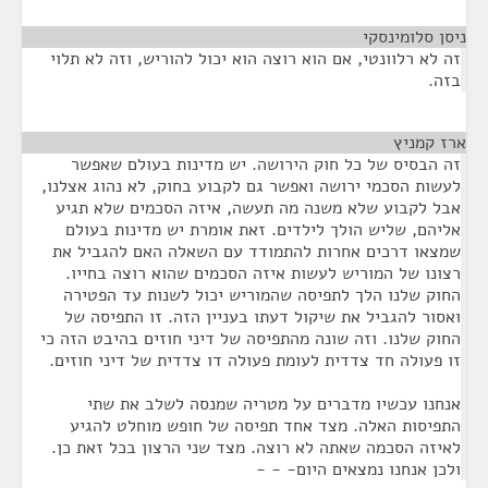
ניסן סלומינסקי
¶
זה לא רלוונטי, אם הוא רוצה הוא יכול להוריש, וזה לא תלוי
בזה.
ארז קמניץ
¶
זה הבסיס של כל חוק הירושה. יש מדינות בעולם שאפשר
לעשות הסכמי ירושה ואפשר גם לקבוע בחוק, לא נהוג אצלנו,
אבל לקבוע שלא משנה מה תעשה, איזה הסכמים שלא תגיע
אליהם, שליש הולך לילדים. זאת אומרת יש מדינות בעולם
שמצאו דרכים אחרות להתמודד עם השאלה האם להגביל את
רצונו של המוריש לעשות איזה הסכמים שהוא רוצה בחייו.
החוק שלנו הלך לתפיסה שהמוריש יכול לשנות עד הפטירה
ואסור להגביל את שיקול דעתו בעניין הזה. זו התפיסה של
החוק שלנו. וזה שונה מהתפיסה של דיני חוזים בהיבט הזה כי
זו פעולה חד צדדית לעומת פעולה דו צדדית של דיני חוזים.
אנחנו עכשיו מדברים על מטריה שמנסה לשלב את שתי
התפיסות האלה. מצד אחד תפיסה של חופש מוחלט להגיע
לאיזה הסכמה שאתה לא רוצה. מצד שני הרצון בכל זאת כן.
ולכן אנחנו נמצאים היום- - -