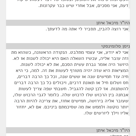
דעת, אני מסכים, אבל אחרי שיש כבר עקרונות.
היו"ר מיכאל איתן
¶
אני רוצה להבין, תסביר לי אתה מה לדעתך.
ניסן סלומינסקי
¶
אני לא יודע, אני עצמי מתלבט. הנקודה הראשונה, כשהוא מת
וזה עובר אליה, עכשיו השאלה האם היא יכולה לשנות או לא.
היושר היה אומר גברת עשית הסכם, את לא יכולה לשנות.
המציאות היא שזה יהיה מטורף לעשות את זה. למה, כי היא
חיה עוד חמישים שנה או ששים שנה, וכל כך הרבה דברים,
חס ושלום חיל או תאונת דרכים, ויכולים כל כך הרבה דברים
להשתנות. אז לכן קשה להגביל. חשבתי שפה צריך לעשות
אבחנה בין הרכוש שלו לרכוש שלה. כלומר לגבי הרכוש שלו,
שעובר אליה בירושה, חמישים אחוז, את צריכה להיות הרבה
יותר נוקשה ולממש את מה שסיכמתם ביניכם. אם לא, יחזור
אליו וילך ליורשים שלו.
היו"ר מיכאל איתן
¶