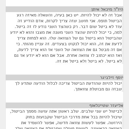
היו"ר מיכאל איתן
¶
אבל זה לא יכול להיות. יש כאן בעיה, והשאלה מאיזה רגע
הביטול תופס. אני חושב שזה צריך לקרות, אדם הודיע זה
עוד לא ביטל שום דבר. רק כשהצד השני נודע לו זה ביטל.
למה, כי יכול להיות שהצד השני משנה את מצבו והוא לא יודע
שהביטול הוא ביטול גם של הצוואה שלו. הוא לפחות צריך
לדעת את זה, הוא יכול לנקוט בצעדים. זה עניין מהותי. כי
אם זה מבטל גם את הצוואה של השני אז הוא צריך לדעת,
ואז הוא יכתוב לו צוואה אחרת. אבל אם הוא לא יודע אז גם
לא ביטל. לא ביטל ולא ביטל את זה.
יוסף זילביגר
¶
יכול להיות שהודעת הביטול צריכה לכלול הודעה שתדע לך
שבזה גם מבוטלת צוואתך.
אליעזר שטיינלאוף
¶
לביטול יש שני שלבים. שלב ראשון אתה עושה מסמך הביטול,
שיכול להיות בכל אחת מדרכי הביטול שקבועות בחוק
הירושה. אפשר לעשות צוואה חדשה, אפשר להשמיד את
הצוואה הראשונה, לעשות פעולה שמבטלת את הצוואה שלך.