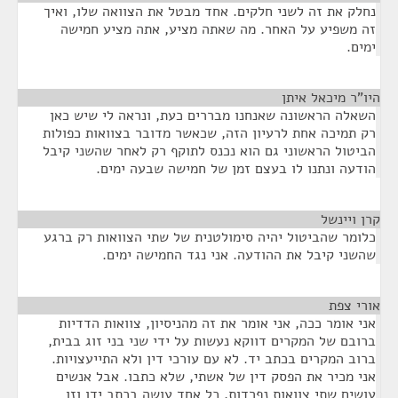
נחלק את זה לשני חלקים. אחד מבטל את הצוואה שלו, ואיך
זה משפיע על האחר. מה שאתה מציע, אתה מציע חמישה
ימים.
היו"ר מיכאל איתן
¶
השאלה הראשונה שאנחנו מבררים כעת, ונראה לי שיש כאן
רק תמיכה אחת לרעיון הזה, שכאשר מדובר בצוואות כפולות
הביטול הראשוני גם הוא נכנס לתוקף רק לאחר שהשני קיבל
הודעה ונתנו לו בעצם זמן של חמישה שבעה ימים.
קרן ויינשל
¶
כלומר שהביטול יהיה סימולטנית של שתי הצוואות רק ברגע
שהשני קיבל את ההודעה. אני נגד החמישה ימים.
אורי צפת
¶
אני אומר ככה, אני אומר את זה מהניסיון, צוואות הדדיות
ברובם של המקרים דווקא נעשות על ידי שני בני זוג בבית,
ברוב המקרים בכתב יד. לא עם עורכי דין ולא התייעצויות.
אני מכיר את הפסק דין של אשתי, שלא כתבו. אבל אנשים
עושים שתי צוואות נפרדות, כל אחד עושה בכתב ידו וזו