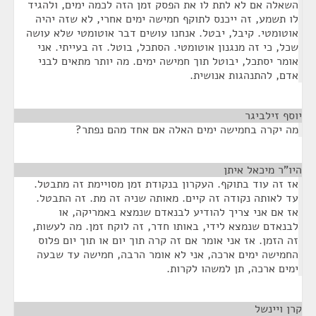
השאלה אם לא לתת לו את הפסק זמן הזה לכמה ימים, ולהגיד
לו תשמע, זה ייכנס לתוקף חמישה ימים אחרי, לא שזה יהיה
אוטומטי. קיבל, יבטל. אנחנו עושים דבר אוטומטי שלא עושה
שכל, כי זה מנגנון אוטומטי. הסתכל, בוטל. זה בעייתי. אני
אומר יסתכל, יבוטל תוך חמישה ימים. מה יותר מתאים לבני
אדם, להתנהגות אנושית.
יוסף זילביגר
¶
מה יקרה בחמישה ימים האלה אם אחד מהם נפתר?
היו"ר מיכאל איתן
¶
אז זה עוד בתוקף. העקרון בנקודת זמן מסויימת זה מתבטל.
עד לאותה נקודה זה קיים. מאותה שניה זה מת. זה התבטל.
אז אם אני צריך להודיע לבנאדם שנמצא באמריקה, או
לבנאדם שנמצא לידי, באותו חדר, זה לוקח זמן. מה לעשות,
זה הזמן. אז אני אומר אם זה קרה תוך יום או תוך יום פלוס
החמישה ימים ארכה, אני לא אומר הרבה, חמישה עד שבעה
ימים ארכה, תן למשהו לקרות.
קרן ויינשל
¶