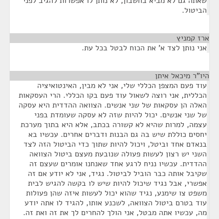
שאתה גם לא מביא בחשבון, לא נותן לו אפשרות להגיב לפני
הביטול.
ארז קמניץ
¶
אני נותן לצד א' את הכוח לבטל בכל עת.
היו"ר מיכאל איתן
¶
עוד פעם המצפן הכללי שלי, אני לא מבין, האינטואיציה
הכללית, אני רוצה לשאול עוד פעם בקו הכללי. הרי העסקאות
האלה הן עסקאות של שני אנשים. הצוואה ההדדית היא עסקה
של שני אנשים. יכול להיות שזה לא עסקה שעומדת בפני
עצמה, למרות שהיא לא קשורה בכתב, אלא היא בתוך מערכת
יחסים כוללת שיש בה גם הבנות ודברים אחרים. עכשיו בא
בנאדם אחד וביטל, ויכול להיות שתוך כדי הביטול הזה לצד
השני יש רצון לעשות פעולה שנובעת מעצם ביטול הצוואה
ההדדית. עכשיו נניח לרגע אחד שאנחנו אומרים שעצם זה
שקיבל אותה כבר הוביל לביטול. נגיד, אני לא יודע אם זה
אפשרי, אבל נגיד שיכול להיות שיש לו בקשה להגיש לבית
משפט צו שימנע, נגיד שהוא יכול לעשות איזה שהן פעולות
עוד בטרם ביטול הצוואה, לשכנע אותו, להגיד לו אתה יודע
מה, עכשיו אתה מבטל, אני הולך להחרים לך את זה ואת זה.