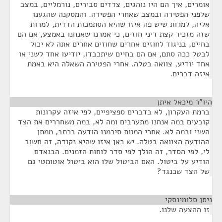
אומרים, איך הם היו נוהגים, צדדים סבירים, נורמליים, במצב
שלפני הפטירה ובמצב שאחרי הפטירה. והמסקנה שהגענו
אליה, למרות שיש פה איזו שהיא הסתמכות הדדית, למרות
שזה מזכיר קצת דיני חוזים, כי אמרנו שאנחנו באמצע, אם הם
בחיים, בניגוד לחוזים אחרים שחוזים אחרים אתה לא יכול
לבטל ככה סתם, אם הם בחיים שיתכבדו, יודיעו אחד לשני או
אחד יודיע, צוואה בטלה. אחרי הפטירה השאלה היא באמת
איזה דברים.
היו"ר מיכאל איתן
¶
ברמת העקרון, לא בדברים ספציפיים, לפי איזה עקרונות
קובעים במה אנחנו מתערבים ומה לא, במה משחררים את הצד
השני ובמה לא. אחרי המוות סיכמנו הודעה בכתב, ממתן
ההודעה הצוואה בטלה. יש כאן איזו שהיא נקודה, זה חשוב
לי, לפי הסדר, זה הולך לפי סדר לוחות הזמנים. הבנאדם
הודיע על ביטול. האם הביטול שלו הוא ביטול אוטומטי גם
של הצד שכנגד?
ניסן סלומינסקי
¶
זו ההצעה שלנו.