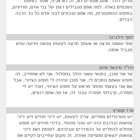
מליון דולר. אתם אומרים לא, זה לא אכיף, אסור לעשות
הסכמים כאלה. למה אתם מגבילים רצון של בני אדם, מודעים,
בחופש ההתקשרות, מה אתם קובעים לבני אדם כל כך הרבה
דברים.
יוסף זילביגר
¶
מתי שאתה תרצה או אשתך תרצה לעשות צוואה חדשה שלא
תגביל אותה.
היו"ר מיכאל איתן
¶
אז אני מוכן, בתנאי שאני הולך במסלול. אני לא אתחייב, זה
חופש שאתם נותנים לי, אני מוכן שיהיה לי חופש הציווי. אבל
אם אני בעצמי מוותר מראש על חופש הציווי, ועוד יש לי
תמורה, קיבלתי תמורה עבור זה, אז מה אתם רוצים,
ארז קמניץ
¶
יש פטרנליזם מסויים, צריך לעשות, יש דיני חוזים ויש דיני
צוואות ובהיבט הזה יש שוני מהותי. בדיני חוזים יש חופש
מוחלט להחליט על ההסדרים שביניהם. לעומת זאת דיני
צוואות יוצאים מתפיסה אחרת. זה מקום שחייבים לקיים את