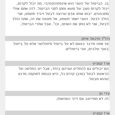
בו. הביטול של השני הוא אינסטינקטיבי. מה יכול לקרות,
יכול לקרות מצב של משא ומתן לפני הביטול. לזה אתם אולי
מתכוונים. יבוא אותו אדם שרוצה לבטל ויגיד תשמע, אני
הולך לבטל. השני יאמר תשמע, אל תעשה את זה, אתה הולך
לבטל, אני לא נותן את האוטו, וכו'. אבל אחרי הביטול,
היו"ר מיכאל איתן
¶
אז אתה מדבר בעצם לא על ביטול סימולטני אלא על ביטול
בשני שלבים, שני ביטולים.
ארז קמניץ
¶
הם יכולים גם להחליט שניהם ביחד, אבל יש החלטה של
הראשון לבטל כמובן קודם כל, היא נכנסת לתוקפה מרגע
שהוא מבטל.
עדי חן
¶
זה לא מתיישב עם דיני הצוואות.
ארז קמניץ
¶