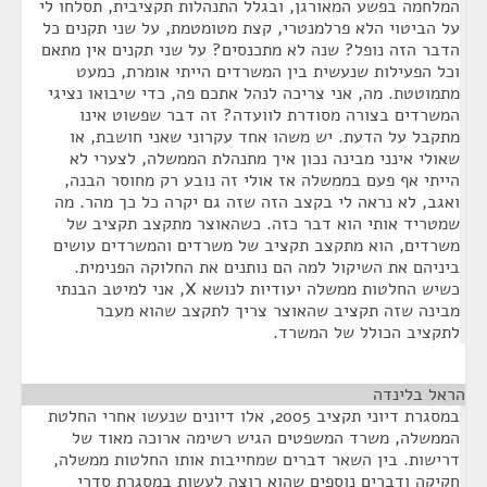
המלחמה בפשע המאורגן, ובגלל התנהלות תקציבית, תסלחו לי
על הביטוי הלא פרלמנטרי, קצת מטומטמת, על שני תקנים כל
הדבר הזה נופל? שנה לא מתכנסים? על שני תקנים אין מתאם
וכל הפעילות שנעשית בין המשרדים הייתי אומרת, כמעט
מתמוטטת. מה, אני צריכה לנהל אתכם פה, כדי שיבואו נציגי
המשרדים בצורה מסודרת לוועדה? זה דבר שפשוט אינו
מתקבל על הדעת. יש משהו אחד עקרוני שאני חושבת, או
שאולי אינני מבינה נכון איך מתנהלת הממשלה, לצערי לא
הייתי אף פעם בממשלה אז אולי זה נובע רק מחוסר הבנה,
ואגב, לא נראה לי בקצב הזה שזה גם יקרה כל כך מהר. מה
שמטריד אותי הוא דבר כזה. כשהאוצר מתקצב תקציב של
משרדים, הוא מתקצב תקציב של משרדים והמשרדים עושים
ביניהם את השיקול למה הם נותנים את החלוקה הפנימית.
כשיש החלטות ממשלה יעודיות לנושא X, אני למיטב הבנתי
מבינה שזה תקציב שהאוצר צריך לתקצב שהוא מעבר
לתקציב הכולל של המשרד.
הראל בלינדה
¶
במסגרת דיוני תקציב 2005, אלו דיונים שנעשו אחרי החלטת
הממשלה, משרד המשפטים הגיש רשימה ארוכה מאוד של
דרישות. בין השאר דברים שמחייבות אותו החלטות ממשלה,
חקיקה ודברים נוספים שהוא רוצה לעשות במסגרת סדרי