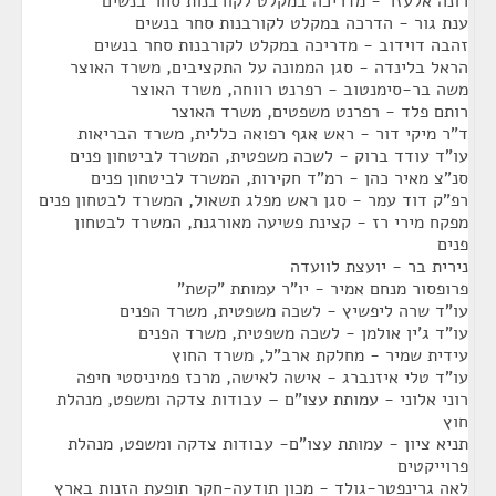
רונה אלעזר - מדריכה במקלט לקורבנות סחר בנשים
ענת גור - הדרכה במקלט לקורבנות סחר בנשים
זהבה דוידוב - מדריכה במקלט לקורבנות סחר בנשים
הראל בלינדה - סגן הממונה על התקציבים, משרד האוצר
משה בר-סימנטוב - רפרנט רווחה, משרד האוצר
רותם פלד - רפרנט משפטים, משרד האוצר
ד"ר מיקי דור - ראש אגף רפואה כללית, משרד הבריאות
עו"ד עודד ברוק - לשכה משפטית, המשרד לביטחון פנים
סנ"צ מאיר כהן - רמ"ד חקירות, המשרד לביטחון פנים
רפ"ק דוד עמר - סגן ראש מפלג תשאול, המשרד לבטחון פנים
מפקח מירי רז - קצינת פשיעה מאורגנת, המשרד לבטחון
פנים
נירית בר - יועצת לוועדה
פרופסור מנחם אמיר - יו"ר עמותת "קשת"
עו"ד שרה ליפשיץ - לשכה משפטית, משרד הפנים
עו"ד ג'ין אולמן - לשכה משפטית, משרד הפנים
עידית שמיר - מחלקת ארב"ל, משרד החוץ
עו"ד טלי איזנברג - אישה לאישה, מרכז פמיניסטי חיפה
רוני אלוני - עמותת עצו"ם – עבודות צדקה ומשפט, מנהלת
חוץ
תניא ציון - עמותת עצו"ם- עבודות צדקה ומשפט, מנהלת
פרוייקטים
לאה גרינפטר-גולד - מכון תודעה-חקר תופעת הזנות בארץ