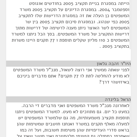
הייתה במסגרת בניית תקציב 2005 בחודשים אוגוסט
וספטמבר 2004. במסגרת הדיונים על תקציב 2005 משרד
המשפטים כן העלה את זה במסגרת הדרישות שלו לתקציב
2005 כפי שנהוג. ובמסגרת סיכום תקציב 2005 בין שר
המשפטים לשר האוצר ניתן מענה לרשימה של דרישות מתוך
דרישות התקציב של משרד המשפטים. בסך הכל ניתנו למשרד
המשפטים כ 110 מליון שקלים תוספת ו 77 תקנים היינו משרות
בתקציב 2005 .
היו"ר זהבה גלאון
¶
לפני שאתה ממשיך אני רוצה לשאול, מנכ"ל משרד המשפטים
לא מודע להחלטה לתת לו 77 תקנים? אתם מדברים ביניכם
באיזושהי דרך?
הראל בלינדה
¶
לאחרונה מנכ"ל משרד המשפטים ואני מדברים די הרבה.
כמעט כל יום. גם מתווכים לא מעט. למשרד המשפטים ניתנו
תוספות תקציב משמעותיות, מה גם שלמשרד המשפטים יש
למעלה מאלף תקנים במשרד ואנחנו חושבים שמשימות שהן
בראש סדרי העדיפויות שהן משימות חשובות, ועל זה כמו
שאמרתי בתחילה גם קטונתי מלהתווכח ואני חושב שאין על