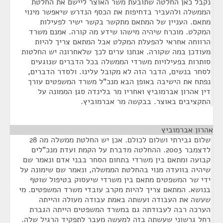
נקבל כאן החלטה שתובעת משר האוצר ליישם את החלטת
הממשלה ולהעביר בדחיפות את הכסף הנדרש שיאפשר מינוי
מתאם. העניין של המתאם מתקשר בקשר ישיר לפעילות
המקלט. מוכרח שיהיה מישהו שידע מה קורה. אמנם משרד
הרווחה אחראי להפעלת המקלט אבל המתאם צריך להיות
מעודכן במה שקורה. אנחנו ערים לכך שלאחרונה יש החלטות
סותרות בפעילויות משרדי הממשלה בכל הדברים שנוגעים
לסחר בנשים, הדבר הזה לא מקובל עלינו. ולסדר הדברים,
נפתח את הישיבה באופן הבא מנכ"ל משרד המשפטים עורך
דין אהרון אברמוביץ ואחריו מר בלינדה סגן הממונה על
התקציבים באוצר. בבקשה מר אברמוביץ.
אהרון אברמוביץ
¶
שלום גבירתי ושלום לכולם. אכן יש החלטת ממשלה מה 28
לדצמבר 2003. ההחלטה מדברת על הקמת ועדת מנכ"לים
קבועה ומתאם בין משרדי בתחום הסחר בבני אדם ונאמר שם
שיהיה בוועדה מנוי בהחלטת הממשלה, ונאמר שם שימונה על
ידי שר המשפטים מתאם בין משרדי שיעסוק בטיפול שוטף
בנושא. המתאם צריך להיות מקרב עובדי משרד המשפטים. מי
שעשה את העבודה ועשתה באמת עבודה מעולה והייתה
הערכה רבה לעבודתה גם במשרד המשפטים הייתה הגברת
רחל גרשוני שעשתה בזה למעשה מעבר לתפקיד הרגיל שלה.