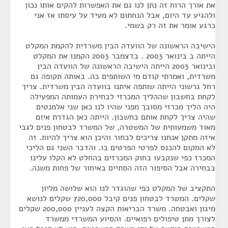
את אורך הרוח זה נתן לנו גם את האפשרות להקים אותו נכון
ולהגיע עד היום, אבל הנחתום לא מעיד על עיסתו אז אני
כרגע אומר את זה רק בשמי.
הישיבה הראשונה של הוועדה הבין משרדית להקמת המקלט
הייתה ב בינואר 2003 . בדצמבר 2003 הקמנו את המקלט
ובינואר 2003 הייתה הישיבה הראשונה של הוועדה הבין
משרדית, ואמרתי קודם מי השותפים בה. באותה תקופה גם
רחל גרשוני הייתה שותפה איתנו בוועדה הבין משרדית. צריך
לקחת בחשבון שההליך המכרזי לבחירת העמותה המפעילה
היה הליך מכרזי מסובך מפני שהיו לנו כאן שני אלמנטים
שהיה צריך לקחת אותם בחשבון. הייתה כאן הגדרת איום
מאוד משמעותית של המשטרה, של המשרד לבטחון פנים לגבי
איזה מתקן אנחנו צריכים לבחור והיכן הוא צריך להיות. זה
לא המקום להכנס לפרטי הפרטים בו. והדבר השני גם הליכי
המכרז כפי שנקבעו בחוק המכרזים בהחלט לא הקלו עלינו
בבחירה אבל הסיפור הזה הסתיים באיחור של פחות משנה.
התקציב של המקלט כפי שהוגדר לנו הוא שלושה מליון
שקלים. המשרד לבטחון פנים קיבל 720,000 שקלים לנושא
מיגון ואבטחה. משרד הבריאות הקצה לעניין 200,000 שקלים
לצורך מתן טיפולים רפואיים. והסיוע המשרדי ממשרד