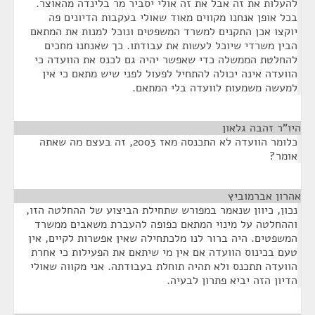
להעלות את זה אבל את זה אולי יסביר מר בלינדה מהאוצר.
בכל אופן אנחנו מקווים מאוד שאולי בעקבות הדיונים פה
יוקצו אכן התקנים למשרד המשפטים ונוכל למנות את המתאם
הבין משרדי שיוכל לעשות את עבודתו. כך שאנחנו מחכים
להחלטת הממשלה כדי שאפשר יהיה גם לכנס את הוועדה כי
הוועדה אינה יכולה להתחיל לפעול לפני שיש מתאם כי אין
למעשה משמעות לוועדה בלי המתאם.
היו"ר זהבה גלאון
¶
כלומר הוועדה לא התכנסה מאז 2003, זה בעצם מה שאתה
אומר?
אהרון אברמוביץ
¶
נכון, כיוון שנאמר במפורש שתחילת הביצוע של ההחלטה הזו,
וההחלטה על מינוי המתאם כפופה להעברת משאבים ממשרד
המשפטים. היה ברור לנו מלכתחילה שאין אפשרות לקיים, אין
טעם בכינוס הוועדה אם אין מי שיתאם את הפעילות כי אחרת
הוועדה תתכנס ולא תהיה תוחלת בעבודתה. אני מקווה שאולי
הדיון הזה יביא פתרון לבעיה.