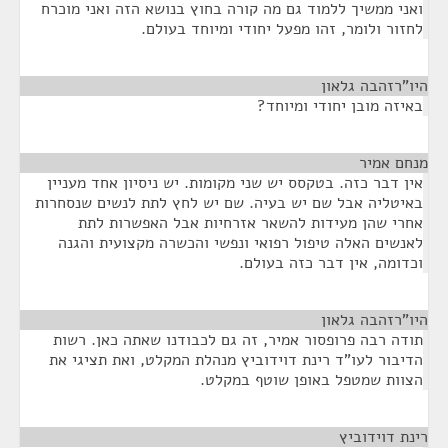
ואני ממשיך ללמוד גם מה קורה בחוץ בנושא הזה ואני מוכרח
לחזור ולומר, זהו מפעל יחודי ומיוחד בעולם.
היו"רזהבה גלאון
¶
באיזה מובן יחודי ומיוחד?
מנחם אמיר
¶
אין דבר כזה. בטקסס יש שני מקומות. יש ניסיון אחד מעניין
באיטליה אבל שם יש בעיה. שם יש לחץ לתת לנשים שנסחרות
אחרי שהן מעידות להשאר אזרחיות אבל האפשרות לתת
לאנשים האלה טיפול רפואי ונפשי והכשרה מקצועית והגנה
וכדומה, אין דבר כזה בעולם.
היו"רזהבה גלאון
¶
תודה רבה פרופסור אמיר, זה גם לכבודנו שאתה כאן. רשות
הדיבור לעו"ד רינת דוידוביץ מנהלת המקלט, ואת תציגי את
הצוות שמטפל באופן שוטף במקלט.
רינת דוידוביץ
¶