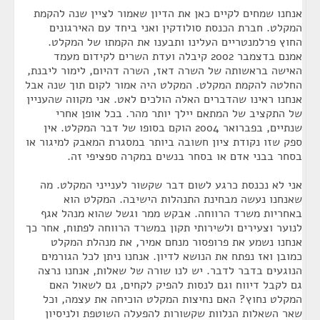
אנחנו שמחים לקיים כאן את הדיון שאמור לציין שנה להקמת
המקלט. חברת הכנסת סולודקין ואני ביחד עם האירגונים
החוץ פרלמנטריים העלינו ותבענו את הקמתו של המקלט.
אמנם בדצמבר 2002 קיבלה ועדת השרים לקידום מעמד
האישה בראשותה של השרה דאז, השרה דהיום, לימור ליבנת,
החלטה להקמת המקלט. המקלט היה אמור לקום תוך שנה אבל
אנחנו ראינו שהדברים האלה הולכים לאט. אני מקווה שהעניין
של התקציב של המתאם יילך יותר מהר. בכל אופן אחרי
שנתיים, בפברואר 2004 הוקם בסופו של דבר המקלט. אין
ספק שזו נקודת ציון חשובה ביותר במסגרת המאבק למיגור או
בסחר בבני אדם או בסחר בנשים במקרה ספציפי זה.
אני לא נכנסת כרגע לשום דבר שקשור לענייני המקלט. מה
שאנחנו נעשה מבחינת התנהלות הישיבה. המקלט הוא
באחריות משרד הרווחה. אבקש ממר וגשל שהוא מנהל אגף
לנוער וצעירים ולשירותי תקון במשרד הרווחה לפתוח, אחר כך
אנחנו נשמע את פרופסור מנחם אמיר, את מנהלת המקלט
כמובן ואז נפתח את הנושא לדיון. אנחנו ניתן לכל הגורמים
הנוגעים בדבר לדבר. יש לנו שורה של שאלות, אנחנו נרצה
גם לקבל דיווח וגם לנסות להפיק לקחים, גם לשאול האם
המקלט נחוץ? האם נחיצות המקלט הוכיחה את עצמה, וכל
שאר השאלות הנלוות שקשורות להפעלה השוטפת ולניסיון