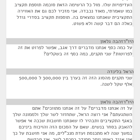
העדיפויות שלו. מול כל הרשימה הזאת סוכמה תוספת תקציב
כמו שאמרתי, מאוד נכבדה. אני מזכיר לכם גם את האווירה
התקציבית שאנחנו נמצאים בה. תוספות תקציב בסדרי גודל
כאלה הם דבר קשה ולא פשוט.
היו"רזהבה גלאון
¶
על כמה כסף אנחנו מדברים דרך אגב, אפשר לפרוט את זה
לפרוטות? שני תקנים, כמה כסף זה בשקלים?
הראל בלינדה
¶
שני תקנים מהסוג הזה זה בערך בין 300,000 ל 500,000
אלף שקל לשנה.
היו"רזהבה גלאון
¶
על זה אנחנו מדברים? על זה אנחנו מתווכים? אתם
השתגעתם? אני רוצה הראל, שתחזור לשר שלך ולממונה שלך
באגף התקציבים ותבהיר לו שאנחנו חושבות שככה אי אפשר
להאבק בסחר בנשים. שאם על הסכום הזה והויכוח ביניכם
במשך שנה לא מתכנסת ועדת מנכ"לים, מה אני חושבת על כך
אני אגיד באופן יותר מסודר במכתב לשר. אני מבקשת