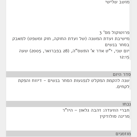
מושב שלישי
פרוטוקול מס' 3
מישיבת ועדת המשנה (של ועדת החוקה, חוק ומשפט) למאבק
בסחר בנשים
יום שני, י"ט אדר א' התשס"ה, (28 בפברואר, 2005) שעה
12:15
סדר היום
שנה להקמת המקלט לנפגעות הסחר בנשים - דיווח והפקת
לקחים.
נכחו
¶
חברי הוועדה: זהבה גלאון – היו"ר
מרינה סולודקין
מוזמנים
¶