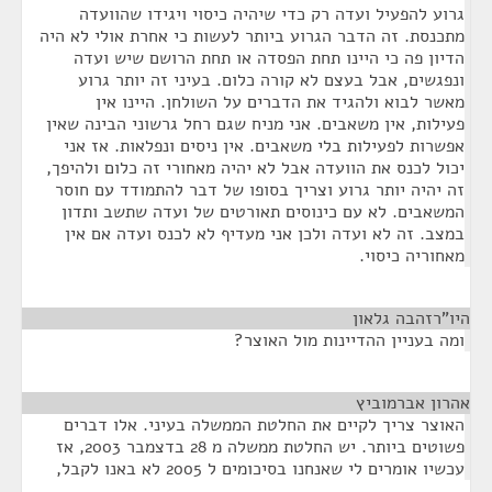
גרוע להפעיל ועדה רק כדי שיהיה כיסוי ויגידו שהוועדה
מתכנסת. זה הדבר הגרוע ביותר לעשות כי אחרת אולי לא היה
הדיון פה כי היינו תחת הפסדה או תחת הרושם שיש ועדה
ונפגשים, אבל בעצם לא קורה כלום. בעיני זה יותר גרוע
מאשר לבוא ולהגיד את הדברים על השולחן. היינו אין
פעילות, אין משאבים. אני מניח שגם רחל גרשוני הבינה שאין
אפשרות לפעילות בלי משאבים. אין ניסים ונפלאות. אז אני
יכול לכנס את הוועדה אבל לא יהיה מאחורי זה כלום ולהיפך,
זה יהיה יותר גרוע וצריך בסופו של דבר להתמודד עם חוסר
המשאבים. לא עם כינוסים תאורטים של ועדה שתשב ותדון
במצב. זה לא ועדה ולכן אני מעדיף לא לכנס ועדה אם אין
מאחוריה כיסוי.
היו"רזהבה גלאון
¶
ומה בעניין ההדיינות מול האוצר?
אהרון אברמוביץ
¶
האוצר צריך לקיים את החלטת הממשלה בעיני. אלו דברים
פשוטים ביותר. יש החלטת ממשלה מ 28 בדצמבר 2003, אז
עכשיו אומרים לי שאנחנו בסיכומים ל 2005 לא באנו לקבל,