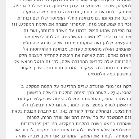
למקלט, שממנו משתמע גם עוגן וביטחון. וגם יש לו לוגו יפה,
אתם קיבלתם את הכרטיס, ומבחינה זו אחרי שנה המקלט
קיבל את מקומו גם מבחינת החלק הממוסד שלו שם וכותרת
וכל מה שמשתמע מזה. העיקרון המנחה את הקמת המקלט, וזו
גם הסיבה שהוא הוטל בזמנו על משרד הרווחה, ואת זה
אמרתי גם למנכ"ל משרד המשפטים, זה לתת לנשים את
ההעצמה שלהן ואת המקום המיוחד שלהן מרגע שהוחלט
שהנשים האלה מתאימות לעדות, מבחינת ההתייחסות אל
האדם כאדם. לתת לאישה את היכולת להחזיר לעצמה חלק
מהכוחות שלה לקראת ההחזרה שלה, לכן זה הוטל מראש על
משרד הרווחה וזה העיקרון המנחה מבחינתנו. צריך לקחת
בחשבון כמה אלמנטים.
לקח זמן מאז שוועדת שרים החליטה על הקמת המקלט ב
23.4.2002 . לאחר מכן הייתה החלטת ממשלה בראשון
בדצמבר 2002, והחלטת הממשלה הייתה שהמקלט יוקם עד
הראשון למרץ 2003. צריך לומר, אנחנו לא התבטלנו ולא
התעצלנו. ובהחלט צריך להודות כאן, גם לחברת הכנסת גלאון
וגם לממשלה על כך שהיה להם את אורך הרוח, למרות
שאחרנו כמעט בשנה בהקמת המקלט. היו כאן פרוצדורות
ממשלתיות שלא איפשרו להקים אותו יותר מוקדם, לבחור את
העמותה, לבחור את המתקן המתאים. אני חושב שבזה שהיה