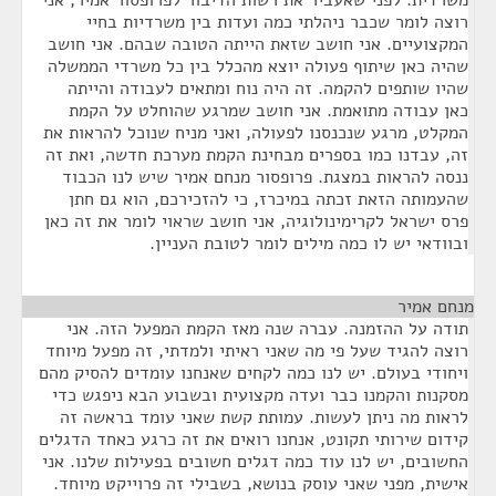
משרדית. לפני שאעביר את רשות הדיבור לפרופסור אמיר, אני
רוצה לומר שכבר ניהלתי כמה ועדות בין משרדיות בחיי
המקצועיים. אני חושב שזאת הייתה הטובה שבהם. אני חושב
שהיה כאן שיתוף פעולה יוצא מהכלל בין כל משרדי הממשלה
שהיו שותפים להקמה. זה היה נוח ומתאים לעבודה והייתה
כאן עבודה מתואמת. אני חושב שמרגע שהוחלט על הקמת
המקלט, מרגע שנכנסנו לפעולה, ואני מניח שנוכל להראות את
זה, עבדנו כמו בספרים מבחינת הקמת מערכת חדשה, ואת זה
ננסה להראות במצגת. פרופסור מנחם אמיר שיש לנו הכבוד
שהעמותה הזאת זכתה במיכרז, כי להזכירכם, הוא גם חתן
פרס ישראל לקרימינולוגיה, אני חושב שראוי לומר את זה כאן
ובוודאי יש לו כמה מילים לומר לטובת העניין.
מנחם אמיר
¶
תודה על ההזמנה. עברה שנה מאז הקמת המפעל הזה. אני
רוצה להגיד שעל פי מה שאני ראיתי ולמדתי, זה מפעל מיוחד
ויחודי בעולם. יש לנו כמה לקחים שאנחנו עומדים להסיק מהם
מסקנות והקמנו כבר ועדה מקצועית ובשבוע הבא ניפגש כדי
לראות מה ניתן לעשות. עמותת קשת שאני עומד בראשה זה
קידום שירותי תקונט, אנחנו רואים את זה כרגע כאחד הדגלים
החשובים, יש לנו עוד כמה דגלים חשובים בפעילות שלנו. אני
אישית, מפני שאני עוסק בנושא, בשבילי זה פרוייקט מיוחד.