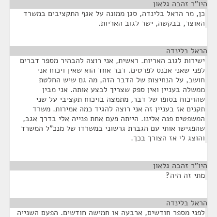
היו"ר זהבה גלאון
¶
כן, מר הראל בלינדה, סגן ממונה על אגף התקציבים במשרד
האוצר, בבקשה, ישר לגוב האריות.
הראל בלינדה
¶
ישירות לגוב האריות. ראשית, אני רוצה להבהיר מספר דברים
לפני שאני אכנס לפרטים. דבר אחד הוא שאין ויכוח אני
חושב, על הנחיצות של הדבר הזה, מה גם שיש החלטת
ממשלה בעניין ואין ספק שצריך לבצע אותה. אני מבין
שהויכוח בסופו של דבר, מתמצה בויכוח תקציבי על שני
תקנים אז בעניין זה אני רוצה להגיד כמה אמירות. משרד
המשפטים פנה אלינו. הייתה פעם אחת פנייה אלי בדרך אגב,
שהפגישו אותי עם הגברת גרשוני במשרדו של מנכ"ל המשרד
והוצג לי אז הצורך בכך.
היו"ר זהבה גלאון
¶
מתי זה היה?
הראל בלינדה
¶
לפני מספר חודשים, ארבעה או חמישה חודשים. הפעם השנייה