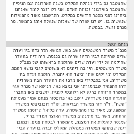
שהצטבר גם בידי מנהלת המקלט בשנה האחרונה וגם הניסיון
שהצטבר באירגוני זכויות האדם. אני רק רוצה לומר שאנחנו
ביקרנו לפני מספר חודשים במקלט, התרשמנו מאוד מהפעילות
שנעשית בו. יש לנו שורה של שאלות שנעלה אותן בהמשך. מר
מנחם וגשל, בבקשה.
מנחם וגשל
¶
מנכ"ל משרד המשפטים יושב כאן. הנושא הזה נדון בין ועדת
שרים שהייתה לבין הדיון שהיה גם בכנסת. היה דיון בוועדה
שהוקמה על ידי ועדת שרים שהוקמה בראשותו של מנכ"ל
משרד המשפטים. היו בה דיונים לא פשוטים לגבי נושא הקמת
המקלט ומי יקים אותו וכיצד הוא יתנהל. הוקמה ועדה בין
משרדית. אני בתפקידי כאן מרכז את הוועדה הבין משרדית
וזהו התפקיד שבמסגרתו אני נמצא כאן. הנושא של מנהל אגף
במשרד הרווחה כרגע לא רלוונטי לעניין. יושבים כאן מחברי
הוועדה הבין משרדית. יושב כאן פרופסור מנחם אמיר מעמותת
"קשת", ד"ר דור ממשרד הבריאות, עו"ד זוכוביצקי ממשרד
המשפטים, מאיר כהן מהמשטרה, עדה פליאל טרוסמן ממשרד
הרווחה, משה בר סימנטוב ממשרד האוצר ועודד ברוק,
שמנסה להעלות את המצגת, מהמשרד לבטחון פנים, וכמובן
רינת שבתוקף תפקידה כמנהלת המקלט חברה בוועדה הבין