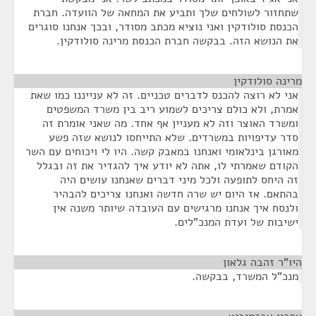
שתחזור לשולחים שלך ותביע את המחאה של הוועדה. חברת
הכנסת סולודקין ואני נוציא מכתב מסודר, ובכך אנחנו סוגרים
את הנושא הזה. בבקשה חברת הכנסת מרינה סולודקין.
מרינה סולודקין
¶
אני לא רוצה להכנס לדברים טכניים. זה לא ענייננו כמו שאת
אמרת, ולא כולם צריכים לשמוע ריב בין משרד המשפטים
ומשרד האוצר וזה לא מעניין אף אחד. מה שאני אומרת זה
סדר עדיפויות במשרדים. שלא התייחסו לנושא שזה פשע
מאורגן בינלאומי ואנחנו במאבק קשה. היו לי ויכוחים עם השר
הקודם שאמרתי לו, אתה לא יודע איך להגדיר את זה ובגלל
זה היחס לתופעה ולכל מיני דברים שאנחנו עושים היה
בהתאם. אז היום יש שרה חדשה ואנחנו צריכים להבהיר
ולנסח איך אנחנו מרגישים עם העובדה שיותר משנה אין
ישיבות של ועדת המנכ"לים.
היו"ר זהבה גלאון
¶
מנכ"ל המשרד, בבקשה.