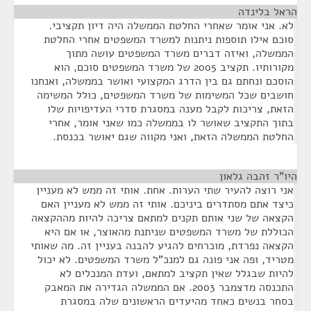
הראל בלינדה
¶
לא. אני אומר שאחרי החלטת הממשלה היה דיון תקציבי.
סוכם אילו תוספות ניתנות למשרד המשפטים אחרי החלטת
הממשלה, ואיזה דברים משרד המשפטים עושה מתוך
מקורותיו. תקציב 2005 של משרד המשפטים סוכם, הוא
הוסכם ונחתם גם בין הדרג המקצועי ואושר בממשלה, ואנחנו
חושבים שכל המשימות של משרד המשפטים, כולל המשימה
הזאת, צריכות לקבל מענה במסגרת סדרי העדיפויות שלו
בתוך התקציב שאושר לו בממשלה כמו שאני אומר, אחרי
החלטת הממשלה הזאת, ואני מקווה שגם יאושר בכנסת.
היו"ר זהבה גלאון
¶
אני רוצה להעיר שתי הערות. אחת. אותי זה ממש לא מעניין
כיצד אתם מסתדרים ביניכם. אותי זה ממש לא מעניין האם
הקצאה של שני אותם תקנים למתאם צריכה להיות מההקצאה
הכוללת של משרד המשפטים שניתנת מהאוצר, או אם היא
הקצאה נפרדת, מוכרחים להגיע להבנה בעניין זה. מה שאותי
מטריד, ופה אני פונה גם למנכ"ל משרד המשפטים. לא יכול
להיות שבגלל שאין תקציב למתאם, ועדת המנכלים לא
התכנסה מדצמבר 2003. אם הממשלה הגדירה את המאבק
בסחר בנשים כאחד מהיעדים הראשונים שלה במסגרת