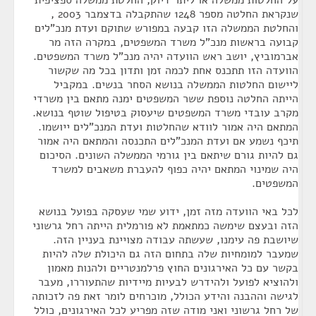
על החלטות ממשלה או ליתר דיוק, החלטת ממשלה ספציפית
שנקראת החלטה מספר 1248 שהתקבלה בדצמבר 2003 ,
והחלטת הממשלה הזו קבעה במפורש שתוקם ועדת מנכ"לים
קבועה בראשות מנכ"ל משרד המשפטים, במקרה הזה מר
אברמוביץ, יושב ראש הוועדה יהיה מנכ"ל משרד המשפטים.
הוועדה הזו תתכנס אחת לכמה זמן ותדון בכל מה שקשור
ליישום החלטות הממשלה בנושא הסחר בנשים. במקביל
הייתה החלטה נוספת ששר המשפטים ימנה מתאם בין משרדי
מקרב עובדי משרד המשפטים שיעסוק בטיפול שוטף בנושא.
המתאם היה אמור לוודא שהחלטות ועדת המנכ"לים ייושמו.
תיכף נשמע אם ועדת המנכ"לים התכנסה והמתאם היה אמור
גם להיות גורם שיתאם בין גורמי הממשלה השונים. הסיכום
היה שמינוי המתאם יהיה כפוף להעברת משאבים למשרד
המשפטים.
לכל באי הוועדה מזה זמן, ידוע שמי שעסקה בפועל בנושא
הזה ובעצם שימשה כמתאמת לא פורמלית הייתה רחל גרשוני
שיושבת פה עימנו, שעשתה עבודה מצויינת בעניין הזה.
שמעבר למומחיות שלה בתחום הזה גם היכולת שלה להיות
בקשר עם כל האירגונים החוץ פרלמנטריים ולהנות מאמון
ולהוציא לפועל ולהידרש לבעיות מיידיות שהתעוררו, מעבר
לגישה וההבנה והידע הכולל, מוכרחים לומר זאת פה לזכותה
של רחל גרשוני ואני מודה שזה מפריע לכל האירגונים, כולל