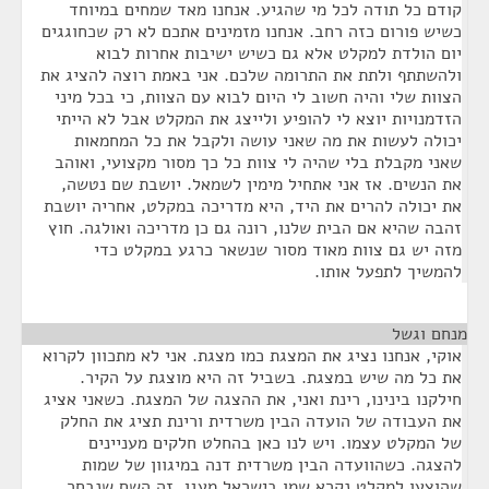
קודם כל תודה לכל מי שהגיע. אנחנו מאד שמחים במיוחד
כשיש פורום כזה רחב. אנחנו מזמינים אתכם לא רק שכחוגגים
יום הולדת למקלט אלא גם כשיש ישיבות אחרות לבוא
ולהשתתף ולתת את התרומה שלכם. אני באמת רוצה להציג את
הצוות שלי והיה חשוב לי היום לבוא עם הצוות, כי בכל מיני
הזדמנויות יוצא לי להופיע ולייצג את המקלט אבל לא הייתי
יכולה לעשות את מה שאני עושה ולקבל את כל המחמאות
שאני מקבלת בלי שהיה לי צוות כל כך מסור מקצועי, ואוהב
את הנשים. אז אני אתחיל מימין לשמאל. יושבת שם נטשה,
את יכולה להרים את היד, היא מדריכה במקלט, אחריה יושבת
זהבה שהיא אם הבית שלנו, רונה גם כן מדריכה ואולגה. חוץ
מזה יש גם צוות מאוד מסור שנשאר כרגע במקלט כדי
להמשיך לתפעל אותו.
מנחם וגשל
¶
אוקי, אנחנו נציג את המצגת כמו מצגת. אני לא מתכוון לקרוא
את כל מה שיש במצגת. בשביל זה היא מוצגת על הקיר.
חילקנו בינינו, רינת ואני, את ההצגה של המצגת. כשאני אציג
את העבודה של הועדה הבין משרדית ורינת תציג את החלק
של המקלט עצמו. ויש לנו כאן בהחלט חלקים מעניינים
להצגה. כשהוועדה הבין משרדית דנה במיגוון של שמות
שהוצעו למקלט נקרא שמו בישראל מעגן. זה השם שנבחר