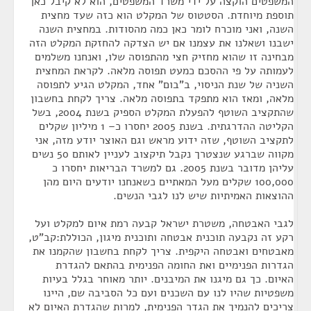
המשפטים הוקצה על ידי משרד המשפטים, הוא לא קיבל כאן
תוספת מיוחדת. הסטטוס של המקלט הוא כזה שעד מחצית
השנה, ואני מוכרח לומר כאן כמה מהסודות. במחצית השנה
ישבנו ושאלנו את עצמנו אם יש הצדקה להחזקת המקלט הזה
מבחינה זו שהוא מחזיק חצי מהתפוסה שלו, ואנחנו משלמים
לעמותה על פי ההסכם כמעט תפוסה מלאה. לקראת המחצית
השניה של שנת הניסוי, ב"בום" אחד, המקלט הגיע לתפוסה
מלאה, ומאז הוא מתפקד בתפוסה מלאה. צריך לקחת בחשבון
שהתקציב השוטף להפעלת המקלט הספיק בשנת 2004, בשל
הקליטה ההדרגתית. בשנת 2005 יחסרו כ– 1 מיליון שקלים
לתקציב השוטף, שזה ידוע מראש וגם האוצר יודע מזה, אני
מקווה שברגע שנצטרך נקבל תיקצוב לעניין לאותם 50 נשים
עליהן מדובר בשנת 2005. גם למשרד הבריאות יחסרו כ
100,000 שקלים מעל המאתיים כשאנחנו יודעים היום מהן
ההוצאות האמיתיות שיש לנו לגבי הנשים.
לגבי האבטחה, משטרת ישראל קבעה רמת איום למקלט ועל
רקע זה נקבעה תוכנית אבטחה ותוכנית מיגון, הכוללת:קב"ט,
מאבטחים ואבטחה היקפית. צריך לקחת בחשבון שהקמנו את
הגדרות הפנימיים ואת החומה הפנימית בהתאם להגדרת
האיום. כך גם מיגנו את המיבנים. יותר מאוחר בגלל בעיות
משפטיות שהיו לנו עם השכנים ועם כל הסביבה שם, היינו
צריכים להנמיך את הגדר הפנימית, למרות שהגדרת האיום לא