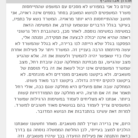
אהרון אברמוביץ
¶
קודם כל אני במפורש לא מסכים עם המשפט שהתייחסות
משרד המשפטים לנושא המאבק בסחר בסמים אינה ראויה, אני
חושב שההתייחסות היא יותר מראויה. המשרד נשא על כתפיו,
בעיקר בגלל הדברים שנשמעו קודם, את המשימה הזאת
כמשימה כמשימה נוספת. לאחר מכן, כשהגברת רחל גרשוני
ראתה שהיא אינה יכולה לבצעה את תפקידה, ופנתה אלי,
הפסקנו בגלל שלא הייתה לנו ברירה, לא בגלל שהמשרד לא
עשה מיוזמתו הרבה בעניין זה. המשרד ויתר על פעילות אחרת
שלו כדי שאפשר יהיה להמשיך ולעשות את זה. אלא שהגיע
מצב שהגיעו, גם מבחינת המחלקה שבה עובדת רחל, מצב
שמשרד המשפטים אינו יכול לשאת את זה בלי תוספת של
משאבים. ולא ביקשנו משאבים מופרזים ולא מוגזמים. לא
ביקשנו להקים יחידה גדולה. ביקשנו דבר מאוד פשוט.
המחלקה שבה אתם פועלים היא מחלקה שגם ככה, אולי רחל
תאמר את זה אם תרצה, היא מחלקה עם התמודדויות קשות
ביותר. אנחנו לא מצליחים לעמוד במשימות הרגילות שמשרד
המשפטים צריך לעמוד בהם בנושאים מאוד חשובים למשרד.
למרות זאת עשינו בהתנדבות את הנושא המדובר.
היום, אין ברירה וצריך לתת משאבים. מאחר וחששנו שאנחנו
הולכים למצב בעייתי, לכן החלטת הממשלה נוסחה גם בדרך
כזאת והתנתה את פעילות הוועדה בכך שיהיו משאבים. וזה