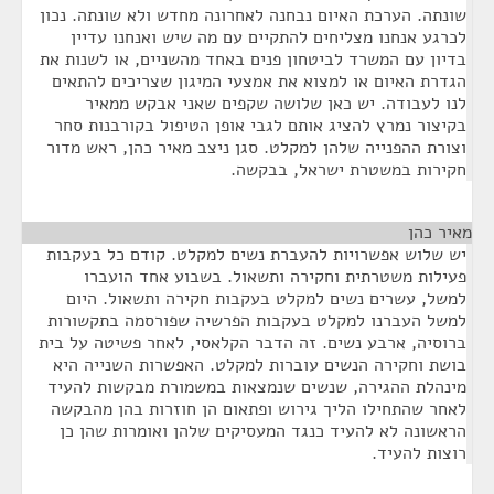
שונתה. הערכת האיום נבחנה לאחרונה מחדש ולא שונתה. נכון
לכרגע אנחנו מצליחים להתקיים עם מה שיש ואנחנו עדיין
בדיון עם המשרד לביטחון פנים באחד מהשניים, או לשנות את
הגדרת האיום או למצוא את אמצעי המיגון שצריכים להתאים
לנו לעבודה. יש כאן שלושה שקפים שאני אבקש ממאיר
בקיצור נמרץ להציג אותם לגבי אופן הטיפול בקורבנות סחר
וצורת ההפנייה שלהן למקלט. סגן ניצב מאיר כהן, ראש מדור
חקירות במשטרת ישראל, בבקשה.
מאיר כהן
¶
יש שלוש אפשרויות להעברת נשים למקלט. קודם כל בעקבות
פעילות משטרתית וחקירה ותשאול. בשבוע אחד הועברו
למשל, עשרים נשים למקלט בעקבות חקירה ותשאול. היום
למשל העברנו למקלט בעקבות הפרשיה שפורסמה בתקשורות
ברוסיה, ארבע נשים. זה הדבר הקלאסי, לאחר פשיטה על בית
בושת וחקירה הנשים עוברות למקלט. האפשרות השנייה היא
מינהלת ההגירה, שנשים שנמצאות במשמורת מבקשות להעיד
לאחר שהתחילו הליך גירוש ופתאום הן חוזרות בהן מהבקשה
הראשונה לא להעיד כנגד המעסיקים שלהן ואומרות שהן כן
רוצות להעיד.