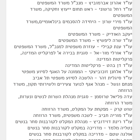
עו"ד אהרון אברמוביץ - מנכ"ל משרד המשפטים
עו"ד רחל גרשוני - ראש תחום ייעוץ וחקיקה, משרד
המשפטים
עו"ד מירי שרון - היחידה להסכמים בינלאומיים,משרד
המשפטים
יעקב האודיק - משרד המשפטים
עו"ד שרה ליפשיץ - משרד המשפטים
עו"ד ענת קבילי - עוזרת משפטית למנכ"ל, משרד המשפטים
עו"ד אורלי מור-אל - סגנית בכירה א' לפרקליט המדינה,
פרקליטות המדינה
עו"ד דן בהט - פרקליטות המדינה
עו"ד אלחנן זוכוביצקי - הממונה על האגף לסיוע משפטי
עו"ד סיגלית זהר - הלשכה לסיוע משפטי תל אביב
מנחם וגשל - מנהל אגף לנוער צעירים ולשירותי תקון, משרד
הרווחה
עדה פליאל טרוסמן - סגנית מנהלת השרות לנשים ונערות,
משרד הרווחה
שוש קרק - מפקחת על המקלט, משרד הרווחה
עו"ד מוריה חביב - לשכה משפטית, משרד הרווחה
עו"ד רינת דוידוביץ - מנהלת המקלט לקורבנות סחר בנשים
נטליה מלמד - מדריכה במקלט לקורבנות סחר בנשים
אולגה שטם - מדריכה במקלט לקורבנות סחר בנשים