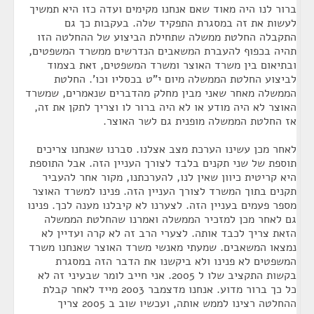
ברור לנו היה מאוד שאם אנחנו מקימים ועדה כזו היא תמשיך
לעשות את זה במסגרת התפקיד שלה. בעקבות כך גם
התקבלה החלטת ממשלה שתחילת הביצוע של ההחלטה הזו
תהיה בכפוף להעברת המשאבים הנדרשים ממשרד המשפטים,
ובתיאום בין משרד האוצר ומשרד המשפטים, זאת בצמוד
לביצוע החלטת הממשלה מיום י"ט בכסליו וכו'. החלטת
הממשלה מאחר שאני מבין מחלק מהדברים שנאמרים, שמשרד
האוצר לא היה מודע או לא היה ברור לו וצריך לתקן את זה,
אז החלטת הממשלה מופנית גם לשר האוצר.
לאחר מכן עשינו הערכת מצב אצלנו. סברנו שאנחנו צריכים
תוספת של שני תקנים בלבד לצורך העניין הזה. אבל התוספת
היא קריטית כיוון שאין לנו, להערכתנו, מקור אחר להעביר
תקנים בתוך המשרד לצורך העניין הזה. פנינו למשרד האוצר
מספר פעמים בעניין הזה. לצערנו לא קיבלנו מענה לכך. פנינו
גם לאחר מכן למזכיר הממשלה ואמרנו שהחלטת הממשלה
הזאת צריך לכבד אותה. לצערי הרב זה לא קרה ועדיין לא
נמצאו המשאבים. שמעתי מאנשי משרד האוצר שאנחנו משרד
המשפטים לא פנינו ולא ביקשנו את הדבר הזה במסגרת
בקשות התקציב שלו ל 2005. אני חייב לומר שבעיני זה לא
כל כך ברור מדוע. אנחנו מדצמבר 2003 מייד לאחר קבלת
ההחלטה רצינו לממש אותה, ועכשיו שוב ב 2005 צריך