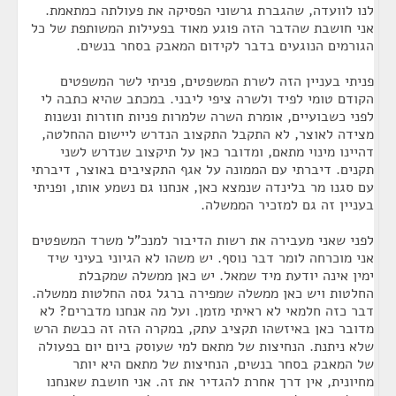
לנו לוועדה, שהגברת גרשוני הפסיקה את פעולתה כמתאמת.
אני חושבת שהדבר הזה פוגע מאוד בפעילות המשותפת של כל
הגורמים הנוגעים בדבר לקידום המאבק בסחר בנשים.
פניתי בעניין הזה לשרת המשפטים, פניתי לשר המשפטים
הקודם טומי לפיד ולשרה ציפי ליבני. במכתב שהיא כתבה לי
לפני כשבועיים, אומרת השרה שלמרות פניות חוזרות ונשנות
מצידה לאוצר, לא התקבל התקצוב הנדרש ליישום ההחלטה,
דהיינו מינוי מתאם, ומדובר כאן על תיקצוב שנדרש לשני
תקנים. דיברתי עם הממונה על אגף התקציבים באוצר, דיברתי
עם סגנו מר בלינדה שנמצא כאן, אנחנו גם נשמע אותו, ופניתי
בעניין זה גם למזכיר הממשלה.
לפני שאני מעבירה את רשות הדיבור למנכ"ל משרד המשפטים
אני מוכרחה לומר דבר נוסף. יש משהו לא הגיוני בעיני שיד
ימין אינה יודעת מיד שמאל. יש כאן ממשלה שמקבלת
החלטות ויש כאן ממשלה שמפירה ברגל גסה החלטות ממשלה.
דבר כזה חלמאי לא ראיתי מזמן. ועל מה אנחנו מדברים? לא
מדובר כאן באיזשהו תקציב עתק, במקרה הזה זה כבשת הרש
שלא ניתנת. הנחיצות של מתאם למי שעוסק ביום יום בפעולה
של המאבק בסחר בנשים, הנחיצות של מתאם היא יותר
מחיונית, אין דרך אחרת להגדיר את זה. אני חושבת שאנחנו