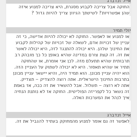
אייל זנדברג
¶
החוקה אבל צריכה לקבוע מסגרת, היא צריכה למנוע איזה
שהן אפשרויות? לשיטתך הגיוון צריך להיות גדול ?
יולי תמיר
¶
או למנוע או לאפשר. החוקה לא יכולה להיות אדישה, כי זה
עניין של זכויות אדם, לשאלה של זכויות של קהילות לקבוע
את החינוך שלהן. היא יכולה להתנגד לזה, היא יכולה לאשר
את זה. זה קצת צורם במדינה שהיא באופן כל כך מובהק רב
תרבותית שהיא תתעלם מזה. לכן אני אומרת, או שהחוקה
תתיר או שהיא תאסור. היא לא יכולה לשתוק על העניין הזה.
הוא יהיה עניין מכונן. הוא תמיד היה, והיא יישאר עניין מכונן
בתרבות החינוך הישראלית. אתה רוצה להצדיק – תצדיק.
אתה לא רוצה – תשלול. אבל להשאיר את זה ככה, אז באמת
זה נשאר כל לקפריזה הפוליטית. החוקה אז לא נותנת הנחיה
איך לנהל את המערכות האלה.
אייל זנדברג
¶
לאפשר זה גם אומר למנוע מהמחוקק בעתיד להגביל את זה.