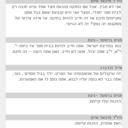
היו"ר מיכאל איתן
¶
אני לא מבין. אבל אם החוקה קובעת מצד אחד שיש חובה רק
לבית ספר יסודי, ומצד שני היא קובעת שאם בכל אופן
מקיימים תיכון אז זה חייב להיות בחינם. אז איזה צירוף של
מסקנות זה נותן? זה לא הגיוני.
חגית ברסטל –גינת
¶
כמו במדינת ישראל. אתה חייב להיות בבית ספר עד כיתה י'.
י"א, י"ב אתה יכול. אתה לא חייב. ואם אתה רוצה – זה חינם.
אייל זנדברג
¶
זה שיקולים של אוטונומיה של הפרט. ילד בגיל מסוים , נער,
אתה כבר לא כופה עליו לבוא, אתה נותן לו את האפשרות.
חגית ברסטל –גינת
¶
הזכות שלו קיימת.
היו"ר מיכאל איתן
¶
זאת אומרת, הזכות קיימת.