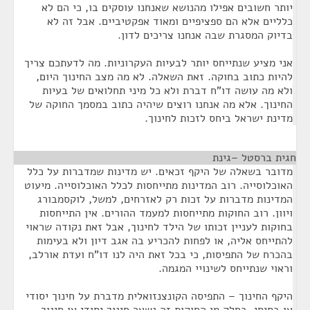
יותר חשובים אפילו מהנושא שאנחנו עוסקים בו, כי הם לא
כלליים אלא הם ספציפיים ומאוד אפקטיביים. אבל זה לא
בדיוק המסגרת שבה אנחנו צריכים לדון.
אני מציע שנתייחס יותר לבעיות העקרוניות. מה לדעתכם צריך
להיות כתוב בחוקה. זאת השאלה. לא מה מצב החינוך היום,
ולא מה עושה דו"ח דברת ולא כל מיני תחלואים של בעיות
החינוך. אלא מה אנחנו רוצים שיהיה כתוב במסמך החוקה של
מדינת ישראל ביחס לזכות לחינוך.
חגית ברסטל –גינת
¶
מדובר בשאלה של היקף זכאים. יש מדינות שמדברות על כלל
האוכלוסייה. רוב המדינות מתייחסות לכלל האוכלוסייה. מיעוט
המדינות מדברות על זכות רק לאזרחים, למשל, לוקסמבורג
ויוון. רוב החוקות מתייחסות למעמד ההורים. אין התייחסות
בחוקות לעניין זכותו של הילד לחינוך, אבל זאת נקודה שראוי
להתייחס אליה, או לפחות להכריע בה אגב דיון ולא בעימות
בהכרח של התפיסות, כי בכל זאת היה לנו דו"ח ועדת אורלב,
וראוי שנתייחס לשינויי המגמה.
היקף החינוך – התפיסה הקונצנזואלית מדברת על חינוך יסודי