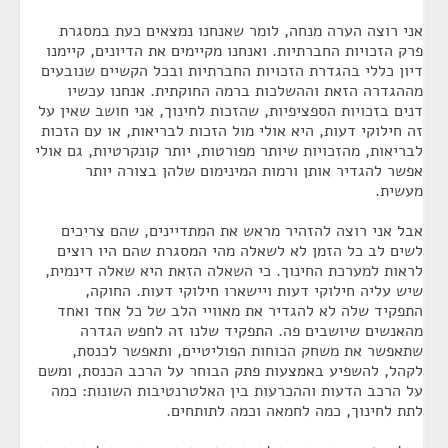
אני רוצה הערה מנחה, לומר שאנחנו נמצאים כעת במסגרת
פרק הזכויות החברתיות. ואנחנו מקיימים את הדיונים, קיימנו
דיון כללי בהגדרת הזכויות החברתיות ובכל הקשיים שנובעים
מההגדרה הזאת וההשלכות ברמה החוקתית. אנחנו עכשיו
דנים בזכויות הספציפיות, שהזכות לחינוך, אני חושב שאין על
זה חילוקי דעות, היא אולי מול הזכות לבריאות, או עם הזכות
לבריאות, מהזכויות שיותר מפורטות, יותר קונקרטיות, גם אולי
אפשר להגדיר אותן ורמות המינימום שלהן בצורה יותר
מעשית.
אבל אני רוצה להזהיר מראש את המתדיינים, שהם צריכים
לשים לב כל הזמן לא לשאלה מהי המסגרת שהם היו רוצים
לראות למערכת החינוך. כי השאלה הזאת היא שאלה דינמית,
שיש עליה חילוקי דעות ויישארו חילוקי דעות. החוקה,
התפקיד שלה לא להגדיר את מאוויי הלב של כל אחד ואחד
מהאנשים שיושבים פה. התפקיד שלנו זה לחפש הגדרה
שתאפשר את משחק הכוחות הפוליטיים, ותאפשר לכנסת,
לקהל, להשפיע באמצעות פתק הבוחר על הרכב הכנסת, ומשם
על הרכב הדעות וההכרעות בין האלטרנטיבות השונות: כמה
לתת לחינוך, כמה לחמאה וכמה לתותחים.