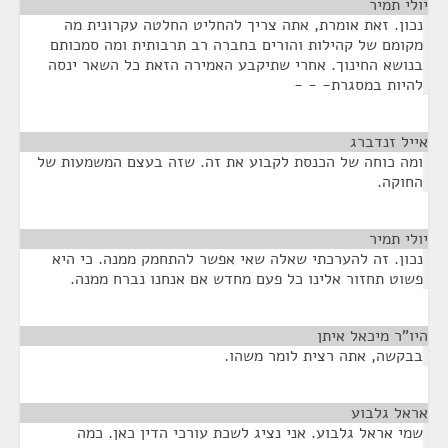
יולי תמיר
¶
נכון. זאת אומרת, אתה צריך להחליט החלטה עקרונית מה
מקומם של קהילות והורים בחברה רב תרבותית ומה סמכותם
בנושא החינוך. אחרי שתיקבע האמירה הזאת כל השאר ינסה
להיות במסגרת- - -
אייל זנדברג
¶
ומה כוחה של הכנסת לקבוע את זה. שזה בעצם המשמעות של
החוקה.
יולי תמיר
¶
נכון. זה להערכתי שאלה שאי אפשר להתחמק ממנה. כי היא
פשוט תחזור אלינו כל פעם מחדש אם אנחנו נברח ממנה.
היו"ר מיכאל איתן
¶
בבקשה, אתה רצית לומר משהו.
אראל גלבוע
¶
שמי אראל גלבוע. אני נציג לשכת עורכי הדין כאן. כמה