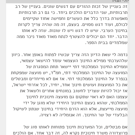
יולי תמיר
¶
זה בעניין של זכות ההורים עם דגשים שונים. בעניין של רב
תרבותיות, שני הדברים הולכים ביחד. כי גם רב תרבותיות
מאפשרת בדרך כלל את העשרים וחמישה אחוז שקיימים
לכולם, ועוד דגש מסוים. בעצם, זה מה שהיה צריך לקרות
בחינוך הערבי. שיש לו דגש ויש לו שונות. שזה לא אותו
הדבר. יחד הם יכולים להצטרף לנתח מאוד מאוד ניכר ממה
שמלמדים בבית הספר.
נדמה לי שאת הדיון הזה צריך עכשיו לפתוח באופן אחר. כיוון
שלהערכתי ממילא החינוך העצמאי עומד להישאר עצמאי,
וממילא החינוך הממלכתי דתי יישאר תחת המסגרת של
המועצה של החינוך הממלכתי דתי, חמ"ד, יש מועצה שמפקחת
בנפרד על החינוך הממלכתי דתי. אז אם לא מייחדים ומבטלים
את כל המועצות ועושים חינוך אחד, יחיד, לכל אזרחי ישראל,
אז יכול להיות שצריך לחשוב במונחים אחרים ולשאול את
עצמנו האם לא ראוי שתקום גם מועצה חינוכית לחינוך
הממלכתי, שהוא בעצם החינוך היחידי שלא מוגן על ידי
מועצה מייעצת, אלא הוא הזרם היחידי בחינוך שנתון לשיקול
הבלעדי של שר החינוך. זה אנומליה לא רצויה.
אם מבטלים, וכל המערכות חינוך פתוחות לאותו סוג של
פרוצדורה משרד חינוכית נקרא לה, זה דבר אחד. אם הולכים