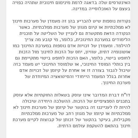
האינטרסים שלה בדאגה לרמת מינימום חינוכית שתהיה כפויה
בעצם על האוכלוסייה במדינה.
נקודות נוספות שיש להכריע בהן זה מעמדן של מערכות חינוך
לא ממלכתיות או קיום מגוון של מערכות ממלכתיות. כאשר
הנקודה הזאת מתקשרת גם לעניין של השליטה על תוכנית
הלימודים במערכת החינוכית, כלומר, מי קובע מה צריך
להילמד. ומעמדן של זכויות אדם נוספות במערכת החינוך כמו
אוטונומיה דתית, שוויון, יחס של הזכות לחינוך מול הזכות
לחופש ביטוי, כלומר, האם הזכות לחופש ביטוי מתקיימת גם
בין כותלי המוסד החינוכי, או שלמוסד החינוכי יש מעמד כזה
שיכול לגבור בצורה זו או אחרת על קיומן של זכויות אדם
אחרות בגלל המעמד הייחודי והסיטואציה המיוחדת של
מערכת החינוך.
דו"ח דברת המדובר אינו עוסק בשאלות החוקתיות אלא עוסק
בתכנים הספציפיים של הזכות. ההשלכה היחידה שיכולה
להיות לו לענייננו זה בהקשר של קיומן של מערכות חינוך לא
ממלכתיות או קיומו של מגוון רחב של מערכות ממלכתיות
מקבילות, בעיקר בהקשר של זכותן של קבוצות לקיים מערכת
חינוך בהתאם להשקפת עולמם הדתית.