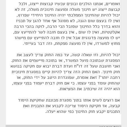
ואומרים, אנחנו הולכים ובונים עכשיו קבוצות ייצוג, ולכל
קבוצת ייצוג יש חינוך משלה ומועצה חינוכית משלה, זה לא
יכול להיות שהחינוך הממלכתי יהיה החינוך היחידי שפרוץ,
ואין לו בעצם שום הגנה, לא מסוגל אף אחד להגן על תכניו
והוא בדרך כלל החינוך שסובל הכי הרבה, לוקה בהכי הרבה
אקלקטיות, ואין לו שום , אין בעצם חובה לשר להתייעץ עם,
יש לו מועצה פדגוגית אבל אין לו חובה להתייעץ עם מישהו
מחוץ למשרדו, אין לו מועצה מפקחת, וזה דבר בעייתי.
יכול להיות, וזו שאלה קשה, עד כמה החוק צריך לעצב את
המסגרת שבתוכה פועל המשרד, או בתוכה מיישמים את החוק.
ואני חושבת שעל זה דו"ח ועדת דברת יבוא עם חקיקה בנושא
חוק חינוך. האם החוק הזה צריך להיות קיים במסגרת חינוכית
רחבה יותר? זאת אומרת, שמוגדרת היטב על ידי החוק, או
שהחוק עומד בפני עצמו. כי אם חוק דברת יעמוד בפני עצמו,
הוא יהיה זה שיכתיב את המציאות.
אם רוצים לשים אותו בתוך מסגרת מכוננת שחקיקת היסוד
קבעה, אז חקיקת היסוד צריכה לקבוע את התבנית ואת
התכנים יקבע חוק החינוך כפי שהוא יעלה.