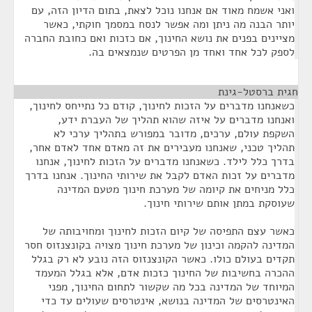
ואני אשמח מאוד אם אנחנו נוכל לצאת, בתום הדיון הזה, עם
יותר הבנה מה ניתן ומה אפשר לנסח במסמך חוקתי, כאשר
מציינים בפנים את נושא החינוך, אם כזכות ואם כחובת החברה
לספק לכל אחד ואחד מן הפרטים שנמצאים בה.
חגית ברסטל-גינת
¶
כשאנחנו מדברים על הזכות לחינוך, קודם כל נתייחס לחינוך,
ואנחנו מדברים על איזה שהוא תהליך של העברת ידע,
השקפת עולם, ערכים, מדובר במפורש בתהליך ערכי לא
תהליך טכני, שאנחנו מעבירים את זה מאדם אחד לאדם אחר,
בדרך כלל לילד. כשאנחנו מדברים על הזכות לחינוך, אנחנו
מדברים על זכות האדם לקבל את שירותי החינוך. אנחנו בדרך
כלל מניחים את קיומה של מערכת חינוך מטעם המדינה
שעוסקת במתן אותם שירותי חינוך.
כאשר עצם התפיסה של קיום הזכות לחינוך ומחויבותה של
המדינה להקמה וכינון של מערכת חינוך מצויה בקונצנזוס חסר
תקדים בעולם כולו. כאשר הקונצנזוס הזה נובע לא רק בגלל
ההכרה בחשיבות של החינוך כזכות אדם, אלא בגלל המעמד
המיוחד של המדינה בכל מה שקשור לתחום החינוך, מפני
האינטרסים של המדינה בנושא, אינטרסים שעולים עד כדי