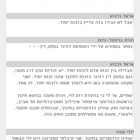
אראל גלבוע
¶
אבל לא הכירו בזה עדיין כזכות יסוד.
חגית ברסטל-גינת
¶
נסתר במפורש על ידי השופטת דורנר בפסק דין- - -
אראל גלבוע
¶
תבדילו בין זכות אדם לזכות יסוד. יש זכויות שהן דרג משני,
וגם בפסק דין דורנר הזכות לחינוך אינה זכות יסוד. ואני
מקווה שהמטרה כאן היא להפוך אותה לזכות יסוד. זה אחד.
שתיים, צר לי כי בוועדת רוט לוי, ועדת משנה בנושא חינוך
בראשות כמדומני פרופסור איכילוב מאוניברסיטת תל אביב,
הציעה חוק שוויון הזדמנויות בחינוך, שבהחלט תוכנו חוקתי.
ולצערי, משום מה מתעלמים מתוכן החוק הזה.
יולי תמיר
¶
שוויון הזדמנויות בחינוך. אני קיבלתי מסביונה רוט לוי הבאתי