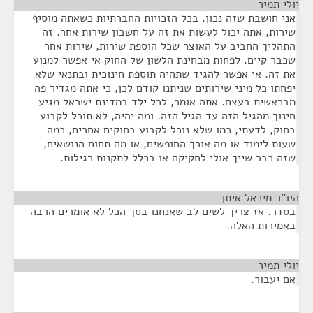
יולי תמיר
¶
אני חושבת שזה נכון. בכל הזכויות החברתיות כשאתה מוסיף
שירות, אתה יכול לעשות את זה על חשבון שירות אחר. זה
התהליך החביב על האוצר שכל הוספת שירות, שירות אחר
שכבר קיים. לפחות מבחינת הלשון של החוק אי אפשר למנוע
את זה. אי אפשר להגיד שתהיה תוספת חינוכית ובתנאי שלא
יפחתו כל מיני שירותים שניתנו קודם לכן, כי אתה מגדיר פה
מבראשית בעצם. אתה אומר, לכל ילד במדינת ישראל מגיע
חינוך מהגיל הזה עד הגיל הזה. ומה יהיה, לא תוכל לקבוע
בחוק, לדעתי, כמו שלא נוכל לקבוע בחוקים אחרים, כמה
שעות לימוד או מה אורך החופשים, או מה תחום הנושאים,
שזה כבר שייך אולי לחקיקה או בכלל לתקנות רגילות.
היו"ר מיכאל איתן
¶
בסדר. אז צריך לשים לב שאנחנו בסך הכל לא אומרים הרבה
באמירות האלה.
יולי תמיר
¶
אם יעבור.