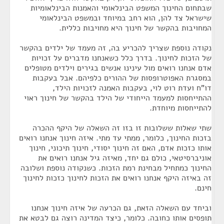
שבתחום החינוך המשפט הבינלאומי והאמנות הבינלאומיות
שישראל צד להן, הוא רחב במיוחד ובמשפט הבינלאומי
המחויבות בהקשר של חינוך היא מחויבות כללית.
נקודה נוספת שצריך להכריע בה, זה מעמד של ילדים בהקשר
של הזכות לחינוך. בדרך כלל כשאנחנו מדברים על זכויות
אדם אנחנו רואים מול עינינו אנשים בגירים וילדים מטופלים
במסגרת האפוטרופסות של ההורים כלפיהם. אבל בעקבות
דו"ח ועדת רוט לוי, בעקבות האמנה לזכויות הילד,
ההתייחסות למעמד הייחודי של הילד בהקשר של חינוך ראוי
להתייחסות מיוחדת.
שתי שאלות ששלובות זו בזו זה השאלה של היקף ההכרה
בזכות החינוך, כלומר, ממתי עד מתי. איזה חינוך אנחנו רואים
אותו כזכות אדם, האם זה חינוך יסודי, חינוך תיכוני, חינוך
אוניברסיטאי, כולם גם יחד, מאיזה גיל אנחנו רואים את
החינוך כמתחיל מבחינת רמת הזכות. כשנקודה נוספת ושלובה
זה באיזה היקף אנחנו רואים את הזכות לחינוך כזכות לחינוך
חינם.
וביחד עם השאלה הזאת, גם הכרעה של איזה חינוך אנחנו
תופסים אותו כחובה. כלומר, כיצד המדינה רוצה גם לבטא את