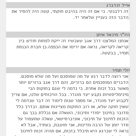
אייל זנדברג
¶
זה רלבנטי. כי אם זה היה בהיבט חוקתי, קשה היה להסיר את
הדבר הזה כעניין שלאחר יד.
היו"ר מיכאל איתן
¶
אנחנו המלצנו דרך אגב שעכשיו זה ייקח לפחות חודש בין
קריאה לקריאה, נראה אם ירימו את הכפפה.כן חברת הכנסת
תמיר, בבקשה.
יולי תמיר
¶
אני רוצה לדבר רגע על מה שמוסכם ועל מה שלא מוסכם.
הדברים המוסכמים הם ברורים, והם דרך אגב ברורים יותר
מאשר בכל זכות אחרת. כי נדמה לי שגם בחוקות הכי
מינימליסטיות נקבע יעד מוגדר. בכל הויכוחים שלנו, אם צריך
לקבוע יעד מוגדר, אז מספר שנות לימוד זה דבר שנדמה לי
שאין חוקה שלא, או רוב החוקות מציינות אותם. ובדרך כלל
מדובר בחינוך יסודי ותיכוני, השאלה אם נכללת בכך גם
הזכות לחינוך על תיכוני, אוניברסיטאי, שאלה שתעמוד על
סדר יומן של הרבה מדינות, אני חושבת, בעתיד, אבל לא
נראה לי שכרגע היא תיכלל בזכות, אם תהיה זכות לחינוך