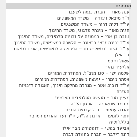
מוזמנים
¶
ענת מאור – חברת כנסת לשעבר
ד"ר מיכאל ויגודה – משרד המשפטים
עו"ד דלית דרור – משרד המשפטים
חגית מאור – מינהל פדגוגי, משרד החינוך
טובה בן ארי – הממונה על זכויות תלמידים, משרד החינוך
עו"ד יבינה זכאי בראונר – הלשכה המשפטית, משרד החינוך
עו"ד חגית ברסטל-גינת – הפקולטה למשפטים, אוניברסיטת
בר אילן
שאול וייסמן
אליעזר נהיר
שלמה ישי – סגן מזכ"ל, הסתדרות המורים
אסתר מימרן – יועצת משפטית, הסתדרות המורים
עו"ד דובית אטר - מנהלת מחלקת חינוך, האגודה לזכויות
האזרח
מעיין מור – מועצת התלמידים הארצית
מוחמד שוואהנה – ארגון הל"ה
יהודה עמיחי – רכז קבוצת הורים
יוסף ג'ומעה – ארגון הל"ה, יו"ר ועד ההורים המרכזי
בג'לג'וליה
אביעד בקשי – דוקטורט מבר אילן
דינה זילבר – חברה בוועדת דברת