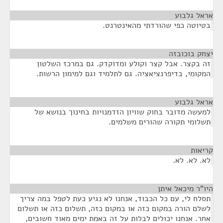
אראל גלבוע
¶
בטיוטה כפי שהורדתי מהאינטרנט.
יצחק בוכובזה
¶
זה בקצר. אבל קצר וקולע ומדוקדק. גם במרכז השלטון
המקומי, בדיפרנציאציה. גם לתלמיד וגם למימון הרשות.
אראל גלבוע
¶
למעשה מדובר בחוק שוויון הזדמנויות בחינוך בנושא של
תשלומי תקורה שהורים משלמים.
קריאות
¶
לא. לא. לא.
היו"ר מיכאל איתן
¶
תסלח לי, עם כל הכבוד, אנחנו לא נגיע כעת לטפל במה צריך
לשלם הורה במקום כזה או במקום כזה, תשלום כזה או תשלום
אחר. אנחנו יכולים לבלות על זה באמת ימים מאוד חשובים,