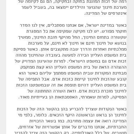
רמה של זכות המוגנת בחוקה ובחקיקה, הם גם לקיומה של
מערכת חינוך שהנוער והילדים יימצאו בה, בשביל לשמר
אינטרסים של המדינה.
כאשר במדינת ישראל, אם אנחנו מסתכלים, אין לנו הסדר
חוקתי מפורש. יש לנו חקיקה שמקיפה את כל המסגרת
שקשורה בתחום החינוך, החל מהיקף חובת החינוך, ממשיך
בנושא של חינוך חינם או חינוך לא חינם, על מערכות
ממלכתיות ואחרות והדרך שבה מתקצבים אותן. כאשר פסיקת
בית המשפט העליון הכירה למעשה בעובדה שהחינוך מהווה
זכות אדם גם במשפט הישראלי. למרות שהעיגון המדויק של
ההצהרה הזאת של בית המשפט העליון הוא קצת מפוקפק
מבחינת המקורות שבית המשפט מסתמך עליהם כאשר הוא
קובע שהזכות לחינוך קיימת כזכות אדם. אבל התפיסה של
בית המשפט העליון דהיום תופסת את זה שבמשפטנו הזכות
לחינוך מוכרת כזכות אדם. וזאת השורה התחתונה של
הפסיקה, למרות שאמרתי, האסמכתאות הן בעייתיות מאוד.
כאשר הנקודות שצריך להכריע בהן בהקשר הזה של הזכות
לחינוך הן בראש ובראשונה היקף הזכאים. כלומר, כלפי מי
המדינה רואה את עצמה מחויבת. כמו בשאר הזכויות
החברתיות, אנחנו מדברים על אותן אפשרויות של אזרחים,
תושבים, של כלל האוכלוסייה, רק בהקשר הזה צריך להזכיר