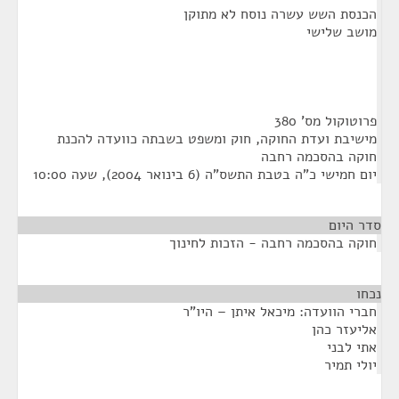
הכנסת השש עשרה נוסח לא מתוקן
מושב שלישי
פרוטוקול מס' 380
מישיבת ועדת החוקה, חוק ומשפט בשבתה כוועדה להכנת
חוקה בהסכמה רחבה
יום חמישי כ"ה בטבת התשס"ה (6 בינואר 2004), שעה 10:00
סדר היום
חוקה בהסכמה רחבה - הזכות לחינוך
נכחו
¶
חברי הוועדה: מיכאל איתן – היו"ר
אליעזר כהן
אתי לבני
יולי תמיר