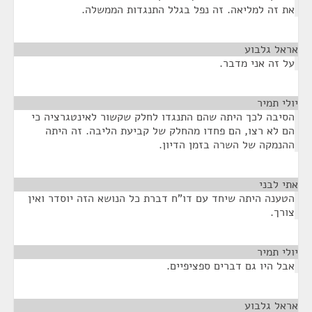
את זה למליאה. זה נפל בגלל התנגדות הממשלה.
אראל גלבוע
¶
על זה אני מדבר.
יולי תמיר
¶
הסיבה לכך היתה שהם התנגדו לחלק שקשור לאינטגרציה כי
הם לא רצו, הם פחדו מהחלק של קביעת הליבה. זה היתה
ההנמקה של השרה בזמן הדיון.
אתי לבני
¶
הטענה היתה שיחד עם דו"ח דברת כל הנושא הזה יוסדר ואין
צורך.
יולי תמיר
¶
אבל היו גם דברים ספציפיים.
אראל גלבוע
¶