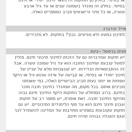
או בסיסי. בחלק מן החוקות זה נשאר חינוך יסודי או חינוך
בסיסי. בחלק זה מוגדר כשמונה שנים או עד גיל ארבע
עשרה, או כל מיני וריאנטים סביב המספרים האלה.
אייל זנדברג
¶
לתיכון כמעט ולא מגיעים. נכון? בחוקות. לא מזכירים.
חגית ברסטל –גינת
¶
יש חוקות שמדברות גם על הזכות לחינוך תיכוני חינם. פולין
למשל קובעת שחינוך החובה הוא עד גיל שמונה עשרה. אבל
זה ההתבטאויות הנדירות. יש קונצנזוס מלא על עניין של
חינוך יסודי או בסיסי, או קביעה של איזה שהוא גיל או היקף
שפחות או יותר נעות סביב הביטויים האלה, כפי שאנחנו
מבינים אותם. בכל מקום, מה שמוגדר כחינוך חובה מוכר
כחינם. ברוב המוחלט של החוקות היקף החינוך חינם גבוה
מהיקף החינוך חובה. זאת אומרת, יש מספר רב של חוקות
שבהן חינוך חינם הוא עד סוף הלימודים התיכוניים. יש גם
חוקות שקובעות במפורש מחויבות של המדינה להשתדל לכך
שגם השכלה גבוהה תהיה חינם.