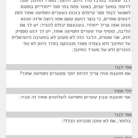
דבר שעומד במרכז סדר היום. ולהפך. משרד החינוך שגה
לדעתי במשך שנים, כאשר פתח בתי ספר ייחודיים במקום
לאפשר לבתי ספר קיימים בזכות העשרים וחמישה אחוז לתת
דגשים אחרים, כי נוצר רושם שאם אתה רוצה איזה שהוא
מגוון אתה צריך ייחודי. כשבעצם יכולת להגיד: יש לך את
הליבה, תוסיף עוד עשרים וחמישה אחוז, יש לך דגש מספיק
חזק. אני אומרת, הדבר הזה לא מעוגן לא בחשיבה הישראלית
על החינוך ולא בצורה מאוד מובהקת בסדר היום לא של
ההורים ולא של משרד החינוך.
אתי לבני
¶
את חושבת שזה צריך להיות יותר מעשרים וחמישה אחוז?
יולי תמיר
¶
אני חושבת שבין עשרים וחמישה לשלושים אחוז זה סביר.
אתי לבני
¶
כלומר, את לא שונה מהכיוון הכללי.