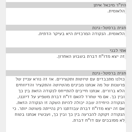
היו"ר מיכאל איתן
¶
הלאומית.
חגית ברסטל-גינת
¶
הלאומית. הנקודה המרכזית היא בעיקר הדתית.
אתי לבני
¶
זה יצא מדו"ח דברת בשבוע האחרון.
חגית ברסטל-גינת
¶
כולנו מתכבדים עם טיוטות ותקצירים. אז זה נורא עניין של
פרשנות של מה אנחנו מבינים מהטיוטה והתקציר והדיווחים
הלא ברורים. אנחנו חייבים להתייחס לנקודה הזאת בין כך
ובין כך. אם מי שחרד להאם דו"ח דברת משפיע על דיוננו,
הנקודה היחידה שבה יכולה להיות השקה זו הנקודה הזאת.
אם זה יצא מדו"ח דברת עבודתנו רק נהייתה פשוטה יותר. כי
הנקודה זקוקה להכרעה בין כך ובין כך, ועכשיו אנחנו בטוח
לא מסובכים עם דו"ח דברת.