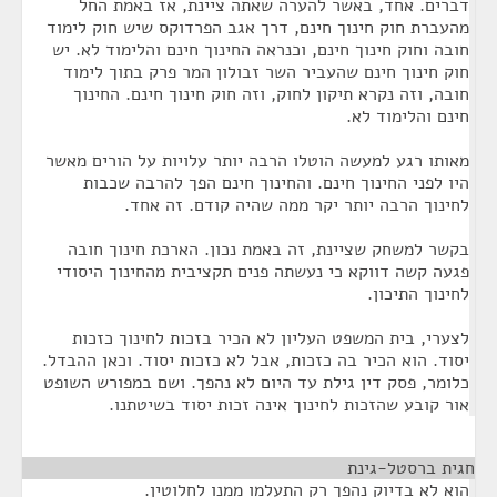
דברים. אחד, באשר להערה שאתה ציינת, אז באמת החל
מהעברת חוק חינוך חינם, דרך אגב הפרדוקס שיש חוק לימוד
חובה וחוק חינוך חינם, וכנראה החינוך חינם והלימוד לא. יש
חוק חינוך חינם שהעביר השר זבולון המר פרק בתוך לימוד
חובה, וזה נקרא תיקון לחוק, וזה חוק חינוך חינם. החינוך
חינם והלימוד לא.
מאותו רגע למעשה הוטלו הרבה יותר עלויות על הורים מאשר
היו לפני החינוך חינם. והחינוך חינם הפך להרבה שכבות
לחינוך הרבה יותר יקר ממה שהיה קודם. זה אחד.
בקשר למשחק שציינת, זה באמת נכון. הארכת חינוך חובה
פגעה קשה דווקא כי נעשתה פנים תקציבית מהחינוך היסודי
לחינוך התיכון.
לצערי, בית המשפט העליון לא הכיר בזכות לחינוך כזכות
יסוד. הוא הכיר בה כזכות, אבל לא כזכות יסוד. וכאן ההבדל.
כלומר, פסק דין גילת עד היום לא נהפך. ושם במפורש השופט
אור קובע שהזכות לחינוך אינה זכות יסוד בשיטתנו.
חגית ברסטל-גינת
¶
הוא לא בדיוק נהפך רק התעלמו ממנו לחלוטין.