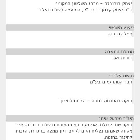
יצחק בוכובזה - מרכז השלטון המקומי
ד"ר יצחק קדמן – מנכ"ל, המועצה לשלום הילד
ייעוץ משפטי
¶
אייל זנדברג
מנהלת הוועדה
¶
דורית ואג
נרשם על ידי
¶
חבר המתרגמים בע"מ
חוקה בהסכמה רחבה - הזכות לחינוך
היו"ר מיכאל איתן
¶
בוקר טוב לכולם. אני מקדם את האורחים שלנו בברכה. אני
מקווה שאנחנו נצליח היום לקיים דיון ממצה בהגדרת הזכות
לחינוך בחוקה.