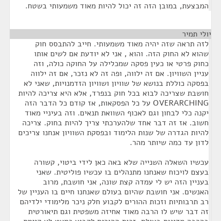
המבצעת, במובן הזה זה יכול להיות מאוד משמעותי בשטח.
יולי תמיר
¶
לזה תראה שזה יהיה מאוד משמעותי. חייב להתבסס חוק
שהוא לא החוק הזה. והוא , אני לא יודעת אם לשים אותו
כחוק פרטי או כעין פסקה שמכלילה על החוקה כולה, וזה
עניין השוויון. אם זה ילווה, ופה זה לא נזכר, אם זה ילווה
בפסקה כוללת בנושא של שוויון ושוויון הזדמנויות, שאני לא
חושבת שצריכה לבוא בכל חוק בנפרד, אלא היא צריכה להיות
OVERARCHING על כל הפסקאות, אז קודם כל הדבר הזה
יקנה כלי לבחון וגם לאכוף השוואת תנאים. וזה בעיניי מאוד
חשוב. אז זה דבר אחד שלהערכתי צריך להיות בחוק. צריכה
להיות הגדרה של שנות הלימוד ובפסקת השוויון אנחנו צריכים
לדון עד כמה שיותר מהר.
עכשיו השאלה השנייה שלא באה כאן לידי ביטוי, קשורה
בעצם לויכוח שאנחנו מתנהלים בו עכשיו פוליטית. שאני
בעניין הזה יש לי עמדה קצת שונה, אני חושבת, מרוב
האנשים. אני חושבת שהיום בעולם שאנחנו חיים בו העניין של
רב תרבותיות וזכות ההורים לקבוע חלק ניכר מלימודי ילדיהם
זה דבר שיש לו הרבה מאוד אחיזה משפטית וגם תיאורטית