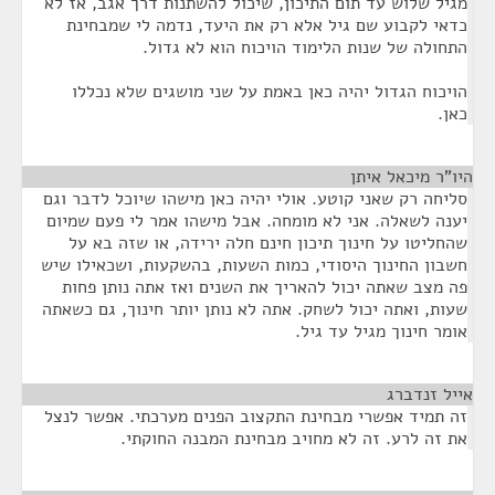
מגיל שלוש עד תום התיכון, שיכול להשתנות דרך אגב, אז לא
כדאי לקבוע שם גיל אלא רק את היעד, נדמה לי שמבחינת
התחולה של שנות הלימוד הויכוח הוא לא גדול.
הויכוח הגדול יהיה כאן באמת על שני מושגים שלא נכללו
כאן.
היו"ר מיכאל איתן
¶
סליחה רק שאני קוטע. אולי יהיה כאן מישהו שיוכל לדבר וגם
יענה לשאלה. אני לא מומחה. אבל מישהו אמר לי פעם שמיום
שהחליטו על חינוך תיכון חינם חלה ירידה, או שזה בא על
חשבון החינוך היסודי, כמות השעות, בהשקעות, ושכאילו שיש
פה מצב שאתה יכול להאריך את השנים ואז אתה נותן פחות
שעות, ואתה יכול לשחק. אתה לא נותן יותר חינוך, גם כשאתה
אומר חינוך מגיל עד גיל.
אייל זנדברג
¶
זה תמיד אפשרי מבחינת התקצוב הפנים מערכתי. אפשר לנצל
את זה לרע. זה לא מחויב מבחינת המבנה החוקתי.