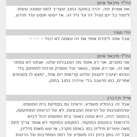
היו"ר מיכאל איתן
¶
את אמרת יפה. יהיה בחוקה כתוב שצריך לתת שמונה שעות
לימוד כל יום מגיל זה עד גיל זה. אז יעשו חופש עוד חודש.
יולי תמיר
¶
אבל אתה לימדת אותי את זה שאתה לא יכול - -- -
היו"ר מיכאל איתן
¶
אני מסכים. אני רק אומר מה המגבלות שלנו. אנחנו לא נפתור
את זה. אני רק אומר, נשאר עוד מספיק מרווח למחוקק בלי
שהוא יצטרך לשנות שלוש קריאות יום אחד, ימצא לו פטנטים
אחרים, כמו מישנה בלי שיהיה כתוב בחוק.
אייל זנדברג
¶
אבל זה בהחלט משפיע. וראינו גם בפסיקת בית המשפט.
שההתנהגות של הרשות המבצעת, לא של הרשות המחוקקת,
בהקשר הזה, היא שונה כאשר בית המשפט יכול לבוא
ולהיאחז בטקסט החוקתי. הטקסט החוקתי לא אומר צריך לתת
מאה עשרים מיליון כמו באותו מקרה, או שש מאות מיליון,
אבל זה נותן כיוון וזה משפיע על רמת המחויבות של הרשות