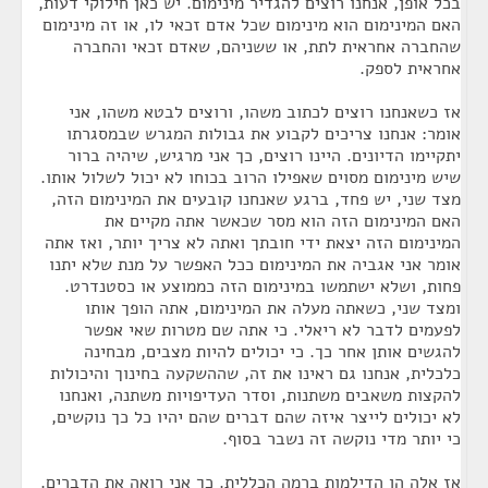
בכל אופן, אנחנו רוצים להגדיר מינימום. יש כאן חילוקי דעות,
האם המינימום הוא מינימום שכל אדם זכאי לו, או זה מינימום
שהחברה אחראית לתת, או ששניהם, שאדם זכאי והחברה
אחראית לספק.
אז כשאנחנו רוצים לכתוב משהו, ורוצים לבטא משהו, אני
אומר: אנחנו צריכים לקבוע את גבולות המגרש שבמסגרתו
יתקיימו הדיונים. היינו רוצים, כך אני מרגיש, שיהיה ברור
שיש מינימום מסוים שאפילו הרוב בכוחו לא יכול לשלול אותו.
מצד שני, יש פחד, ברגע שאנחנו קובעים את המינימום הזה,
האם המינימום הזה הוא מסר שכאשר אתה מקיים את
המינימום הזה יצאת ידי חובתך ואתה לא צריך יותר, ואז אתה
אומר אני אגביה את המינימום ככל האפשר על מנת שלא יתנו
פחות, ושלא ישתמשו במינימום הזה כממוצע או כסטנדרט.
ומצד שני, כשאתה מעלה את המינימום, אתה הופך אותו
לפעמים לדבר לא ריאלי. כי אתה שם מטרות שאי אפשר
להגשים אותן אחר כך. כי יכולים להיות מצבים, מבחינה
כלכלית, אנחנו גם ראינו את זה, שההשקעה בחינוך והיכולות
להקצות משאבים משתנות, וסדר העדיפויות משתנה, ואנחנו
לא יכולים לייצר איזה שהם דברים שהם יהיו כל כך נוקשים,
כי יותר מדי נוקשה זה נשבר בסוף.
אז אלה הן הדילמות ברמה הכללית. כך אני רואה את הדברים.