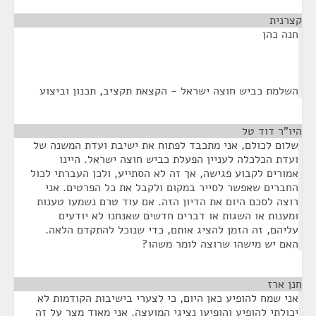
קצרנית
¶
חנה כהן
השלמת כביש חוצה ישראל - הקצאת תקציב, תכנון וביצוע
היו"ר דוד טל
¶
שלום לכולם, אני מתכבד לפתוח את ישיבת ועדת המשנה של
ועדת הכלכלה לעניין הפעלת כביש חוצה ישראל. היינו
אמורים לקבוע פגישה, אך זה לא הסתייע, ולכן העברתי לכול
החברים שאפשר לסייר במקום ולקבל את כל הפרטים. אני
רוצה לסכם היום את הדיון הזה. אם עוד טרם נשמעו טענות
ומענות או השגות או דברים חדשים שאנחנו לא יודעים
עליהם, זה הזמן להציג אותם, כדי שנוכל להתקדם הלאה.
האם יש מישהו שרוצה לומר משהו?
חנן ארז
¶
אני שמח להופיע כאן היום, כי לצערי בישיבות הקודמות לא
יכולתי להופיע והופיעו נציגי המועצה. אני מאוד מצר על זה