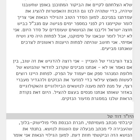
שלא הצלחתם לקיים את הביקור המתוכנן באופן שחשבנו
שיהיה, כדי שתהיה לנו גם הזכות והאפשרות להציג את
עמדתנו בפניכם. למען הסדר הטוב והגילוי הנאות אני צריך
לומר שקיימנו רק לפני כמספר ימים פגישה עם מנכ"ל כביש
חוצה ישראל וליבנו את הנושאים שעומדים על סדר היום. אני
לא יכול לומר שבאנו על סיפוקנו, אבל לפחות היה סיג ושיח
אמיתי. אני חושב שהיתה לפחות היענות ראשונית לצרכים
שאנחנו מביעים.
בצד הציבורי של העניין - אני רוצה להדגיש את זה שוב, בין
אם נאמר או לא - אנחנו מבינים שקרוב לוודאי שהנושא של
חלופת המנהור ספק אם יעמוד על הפרק. לפחות היינו רוצים
לעשות מאמץ עילאי כדי למזער את הנזקים ולהגדיר מעברי
רצף, על מנת לתת מענה לנושאים הביולוגיים והאקולוגיים
באזור שאותו אנחנו מנסים בעצם להציל. היום זאת נקודת
הראות שלנו במסגרת מזעור הנזקים.
היו"ר דוד טל
¶
קיבלתי מכתב מעמיתתי, חברת הכנסת מלי פולישוק-בלוך,
שהעבירה לי מכתב מבעלה עם השגות לנושא. בחנתי את
הנושא הזה וביקשתי חוות דעת. למען הגילוי הנאות אני אומר