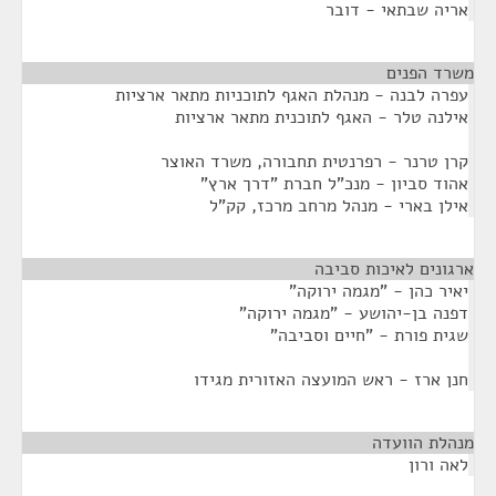
אריה שבתאי - דובר
משרד הפנים
¶
עפרה לבנה - מנהלת האגף לתוכניות מתאר ארציות
אילנה טלר - האגף לתוכנית מתאר ארציות
קרן טרנר - רפרנטית תחבורה, משרד האוצר
אהוד סביון - מנכ"ל חברת "דרך ארץ"
אילן בארי - מנהל מרחב מרכז, קק"ל
ארגונים לאיכות סביבה
¶
יאיר כהן - "מגמה ירוקה"
דפנה בן-יהושע - "מגמה ירוקה"
שגית פורת - "חיים וסביבה"
חנן ארז - ראש המועצה האזורית מגידו
מנהלת הוועדה
¶
לאה ורון