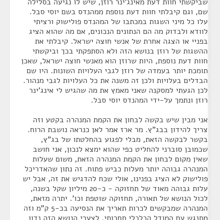
שביקשתי חוות דעת מאינג'ינר רוזן, שיש לו נגיעה בסלילה
שם, וגם קיבלתי חוות דעת נוספת ממהנדס בשם יוסי סבל.
עלו כל מיני השגות במכתבו של המהנדס פולישוק ורציתי
לוודא ולבדוק מה הם הנתונים הנכונים, אם מה שהוא הציג
בפניי או הצגה אחרת של אנשי חוצה ישראל. קיבלתי את
ההשגות של רוזן בנושא הזה ולא הסתפקתי בכך וביקשתי
חוות דעת נוספת, היות שרוזן הוא מאנשי חוצה ישראל, שאכן
תומכת יותר בעמדה של רוזן לגבי העלויות השונות. היו שם
הבדלים בעלויות ולכן זה משנה את כל העלויות לגבי מנהור.
לכן הגעתי למסקנה שאני מאמץ את מה שהגיש לי אינג'ינר
רוזן ונתמך על-ידי המהנדס יוסי סבל.
אני מבין שיש בקשה לבחון את הקמת המנהרה בקטע וזה
צריך להידון בבג"ץ. מר ארז אמר לאן כנראה נושבת הרוח.
בקשר לבקשה הזאת, מבלי לפגוע בהחלטתו של בג"ץ,
שכמובן סוברני להחליט כפי שהוא ימצא לנכון, אני חושב
שאין מקום לבחון את הקמת המנהרה הזאת, משום שעלות
המנהרה גבוהה יותר מעלות כביש פתוח. זה נתון שהאדריכל
פולישוק לא הציג בפנינו, אולי שכח להדגיש את זה, אבל יש
עלות גבוהה מאוד של תחזוקה - כ-20 מיליון שקל בשנה,
לכול הנושא של תאורה, תחזוקה שוטפת וכו'. יתרה מזאת,
המנהרה שמבקשים לכרות תאריך את הנסיעה בכ-5 ק"מ וזה
מתנגש עם המודל הכלכלי תחרותי. לצערי הנושא הזה נדון