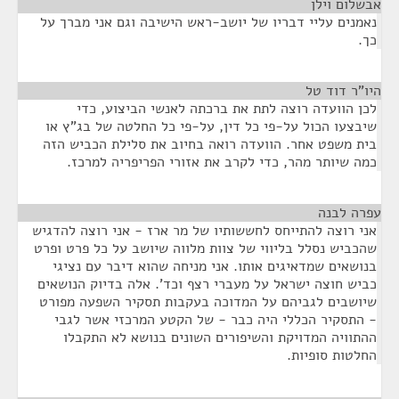
אבשלום וילן
¶
נאמנים עליי דבריו של יושב-ראש הישיבה וגם אני מברך על
כך.
היו"ר דוד טל
¶
לכן הוועדה רוצה לתת את ברכתה לאנשי הביצוע, כדי
שיבצעו הכול על-פי כל דין, על-פי כל החלטה של בג"ץ או
בית משפט אחר. הוועדה רואה בחיוב את סלילת הכביש הזה
כמה שיותר מהר, כדי לקרב את אזורי הפריפריה למרכז.
עפרה לבנה
¶
אני רוצה להתייחס לחששותיו של מר ארז - אני רוצה להדגיש
שהכביש נסלל בליווי של צוות מלווה שיושב על כל פרט ופרט
בנושאים שמדאיגים אותו. אני מניחה שהוא דיבר עם נציגי
כביש חוצה ישראל על מעברי רצף וכד'. אלה בדיוק הנושאים
שיושבים לגביהם על המדוכה בעקבות תסקיר השפעה מפורט
- התסקיר הכללי היה כבר - של הקטע המרכזי אשר לגבי
ההתוויה המדויקת והשיפורים השונים בנושא לא התקבלו
החלטות סופיות.