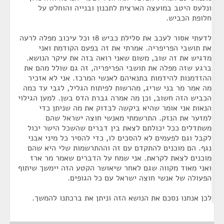
ונלעס היטב במועצה הארצית לתכנון ובנייה והוחלט על
חלופת הכביש.
לדעתי אסור לעכב את סלילת כביש 18 וכל עיכוב מפלה לרעה
את תושבי הפריפריה. אמרתי את זה בפעם הקודמת ואני
מדגיש את זה שוב, משום שאני רואה בזה את עיקר הנושא.
ברגע שזה מפלה את תושבי הפריפריה, זה גם שולל מהם את
ההזדמנות להידמות בתנאיהם לאנשי המרכז. אני לא אזכיר
מה אמר מר בני שריג, מהרשות לפיתוח הגליל, לגבי עד כמה
הכביש הזה חשוב, וכן מה אמרה גברת הדס בשן. למען הגילוי
הנאות אני אומר שהיא ביקשה לבדוק את מה שניתן כדי
למזער את הנזק. התרשמתי מאנשי חוצה ישראל שהם
משתדלים ככל יכולתם לצאת בין דברים שהשכל הישר יכול
לקבל וגם לפעמים לא להסכים לו, כדי להסיר כל מיני אבני
נגף. הם מוכנים להתקדם עם זה וההתרשמות שלי היא שהם
מוכנים לצאת לקראת. אני שמח על הדברים שאמר מר ארז
ואני מאוד מקווה שגם לאחר שיאושר הקטע הזה יימשך שיתוף
הפעולה של אנשי חוצה ישראל עם כל הגופים.
לכן אנחנו נסכם את הנושא הזה וניתן את ברכתנו להמשך.