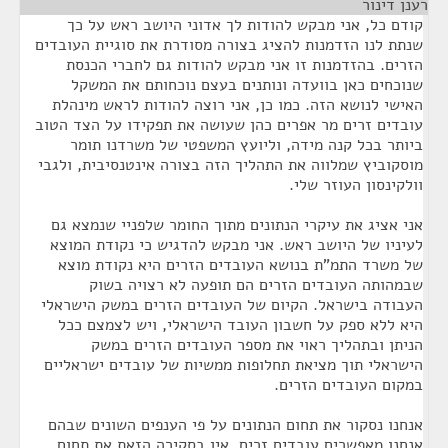
רענן דינור
¶
קודם כל, אני מבקש להודות לך אדוני היושב ראש על כך
שנתת לנו הזדמנות להציג בצורה מסודרת את סוגיית העובדים
הזרים. בהזדמנות זו אני מבקש להודות גם לחברי הכנסת
שנוכחים כאן בוועדה ונותנים בעצם נוכחותם את המשקל
האישי לנושא הזה. כמו כן, אני רוצה להודות לראש מינהלת
עובדים זרים מר אפרים כהן שעושה את תפקידו על הצד הטוב
ביותר בכל קנה מידה, וליועץ המשפטי של משרדנו תומר
מוסקוביץ שמלווה את התהליך הזה בצורה אינטנסיבית, ולגבי
וולקינסון העוזר שלי.
אני אציג את עיקרי הנתונים מתוך החומר שלפניי שנמצא גם
לעיניו של היושב ראש. אני מבקש להדגיש כי נקודת המוצא
של משרד התמ"ת בנושא העובדים הזרים היא נקודת מוצא
שבמהותה העובדים הזרים הם תופעה לא רצויה בשוק
העבודה בישראל. הקיום של העובדים הזרים במשק הישראלי
היא ללא ספק על חשבון העובד הישראלי, ויש לצמצם ככל
הניתן ובתהליך ראוי את מספר העובדים הזרים במשק
הישראלי תוך מציאת תחלופות ממשיות של עובדים ישראליים
במקום העובדים הזרים.
אנחנו נסקור את תחום הנתונים על פי הענפים השונים שבהם
אנחנו מאפשרים עובדים זרים. אין בסקירה הזאת את תחום