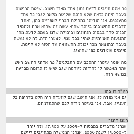
פה אתם חייבים לדעת נתון אחד מאוד חשוב. שיטת הרישום
בעבר היתה כזאת שלא היתה שליטה מלאה לגבי כל אחד
מהענפים. אני הודיתי בתחילת דבריי לאפריים כהן, ואחד
הדברים החשובים ביותר שהוא עשה זה שהוא אחת ולתמיד
הכניס סדר בבסיס הנתונים וביכולת שלנו באמת לדעת מהן
התנועות האמיתיות שהיו בכל ענף. לצערי הזה, זה לא נעשה
בעבר וכתוצאה מכך יכולת ההשוואה עד הסוף לא קיימת.
קיימים אומדנים כפי שהוצגו.
מה אומר עיקרי ההסכם עם הקבלנים? פה אדוני היושב ראש
אתה תאפשר לי להודות ליודקה שגב שיש לו תרומה מכרעת
בנושא הזה.
היו"ר רן כהן
¶
גם אני מודה לו. אני חושב שגם לוועדה היה חלק בדחיפת כל
העניין. אבל, אני בעיקר מודה לכם שהתקדמתם.
רענן דינור
¶
אנחנו מדברים במכסות ל-2005 על 17,500, וזה יורד
ל-15,000 לשנת 2006. אנחנו הממשלה מתחייבים ליישם