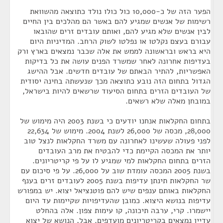
הפער הזה של כ-10,000 כול כולו נולד כתוצאה מהשוואת
רשימות של אנשים שמגיע להם באשר הם מהלכים בין החיים
לבין אנשים שלא מגיע להם, ואותם עובדים זרים שהובאו
עבורם בעצם נקלטו או נפלטו לשוק הרחב. המדיניות היום
היא בראש ובראשונה לממש את אלה שכבר נמצאים בארץ ורק
בעדיפות אחרונה לאחר שמשרד הפנים עושה את כל בדיקות
האפשריות, להתיר הבאתם של עובדים חדשים. אבל ההישג
הגדול בתחום הזה נובע כתוצאה מכך שנעשתה בחינה יסודית
של העובדים הזרים בתחום הסיעוד שרשאים להיות בישראל,
במובחן מאלה שלא רשאים.
בתחום החקלאות אנחנו יודעים כי בשנת 2003 היה מימוש של
28,000, מכסה של 26,000 לשנת 2004. מימוש של 22,634
לפני פעולה שעשינו לאחרונה עם משרד החקלאות לנצל טוב
יותר את המכסה הקיימת כדי להבטיח את מרב העובדים
הזרים בתחום החקלאות למי שמגיע לו על פי קריטריונים.
בשנת 2005 המכסה עומדת שוב על 26,000. על פי סיכום עם
שר החקלאות תינתן עדיפות בשנת 2005 לעובדים זרים בענף
החקלאות באותם ענפים שיש להם פוטנציאל יצוא. יש במפורש
עדיפות בנושא היצוא. כמובן שהעדיפויות שקיימות עד היום
יישמרו. קרי, ערבה תיכונה, קו עימות צפון. אלה בהחלט
עדיין נמצאים בקריטריונים מועדפים. אבל, הנושא של יצוא