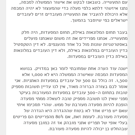
עם התעשייה. כשבאנו לבקש את אישור הממשלה למכסה,
נתנו איזשהי דלתא כלפי מעלה כדי שהמעצור לא יהיה המכסה
אלא היכולת להעביר את התעשייה מעובדים זרים לעובדים
ישראלים כפי שיוסבר בהמשך.
בעבר תחום המלונאות באילת, תחום המסעדות, היה חלק
מתעשייה. אנחנו מפרידים את זה משום שאנחנו פועלים
באסטרטגיות שונות מול כל אחד מהענפים. לא דין הטקסטיל
כדין העובדים במלונאות באילת, ולא דין העובדים במלונאות
באילת כדין העובדים במסעדות.
ישנה עוד הערה אחת שמחובתי לומר כאן במדויק. בנושא
המסעדות המכסה שאישרה הממשלה היא לא 1,000 אלא
1,300. זה כולל גם 300 של עובדים במסעדות האתניות. אני
אומר לכם בצורה הברורה מאוד, אין לנו עדיין תשובות מספיק
טובות בתחום ה-300 עובדים במסעדות המעורבות בעיקר
מפני שאין לנו תשובה מספיק טובה לשאלה ממתי מסעדה
הופכת להיות מסעדה מעורבת של ממש. שהרי תסכימו איתי
שאם יש פריט אחד לא בטוח שההגדרה היא הגדרה של
מסעדה מעורבת. לעומת זאת, אם 80% מהפריטים הם פריטים
בעלי אופי של תפריט אתני מובהק אז זה כמובן מסעדה
שבהחלט כן יכולה להיות מסעדה מעורבת.