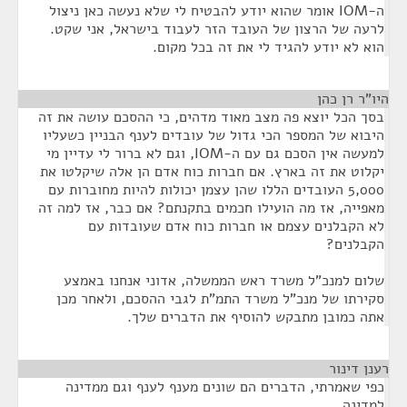
ה-IOM אומר שהוא יודע להבטיח לי שלא נעשה כאן ניצול
לרעה של הרצון של העובד הזר לעבוד בישראל, אני שקט.
הוא לא יודע להגיד לי את זה בכל מקום.
היו"ר רן כהן
¶
בסך הכל יוצא פה מצב מאוד מדהים, כי ההסכם עושה את זה
היבוא של המספר הכי גדול של עובדים לענף הבניין כשעליו
למעשה אין הסכם גם עם ה-IOM, וגם לא ברור לי עדיין מי
יקלוט את זה בארץ. אם חברות כוח אדם הן אלה שיקלטו את
5,000 העובדים הללו שהן עצמן יכולות להיות מחוברות עם
מאפייה, אז מה הועילו חכמים בתקנתם? אם כבר, אז למה זה
לא הקבלנים עצמם או חברות כוח אדם שעובדות עם
הקבלנים?
שלום למנכ"ל משרד ראש הממשלה, אדוני אנחנו באמצע
סקירתו של מנכ"ל משרד התמ"ת לגבי ההסכם, ולאחר מכן
אתה כמובן מתבקש להוסיף את הדברים שלך.
רענן דינור
¶
כפי שאמרתי, הדברים הם שונים מענף לענף וגם ממדינה
למדינה.