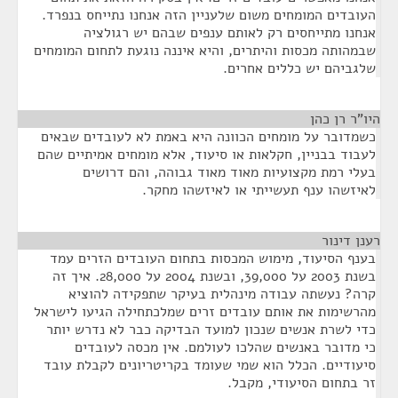
העובדים המומחים משום שלעניין הזה אנחנו נתייחס בנפרד.
אנחנו מתייחסים רק לאותם ענפים שבהם יש רגולציה
שבמהותה מכסות והיתרים, והיא איננה נוגעת לתחום המומחים
שלגביהם יש כללים אחרים.
היו"ר רן כהן
¶
כשמדובר על מומחים הכוונה היא באמת לא לעובדים שבאים
לעבוד בבניין, חקלאות או סיעוד, אלא מומחים אמיתיים שהם
בעלי רמת מקצועיות מאוד מאוד גבוהה, והם דרושים
לאיזשהו ענף תעשייתי או לאיזשהו מחקר.
רענן דינור
¶
בענף הסיעוד, מימוש המכסות בתחום העובדים הזרים עמד
בשנת 2003 על 39,000, ובשנת 2004 על 28,000. איך זה
קרה? נעשתה עבודה מינהלית בעיקר שתפקידה להוציא
מהרשימות את אותם עובדים זרים שמלכתחילה הגיעו לישראל
כדי לשרת אנשים שנכון למועד הבדיקה כבר לא נדרש יותר
כי מדובר באנשים שהלכו לעולמם. אין מכסה לעובדים
סיעודיים. הכלל הוא שמי שעומד בקריטריונים לקבלת עובד
זר בתחום הסיעודי, מקבל.