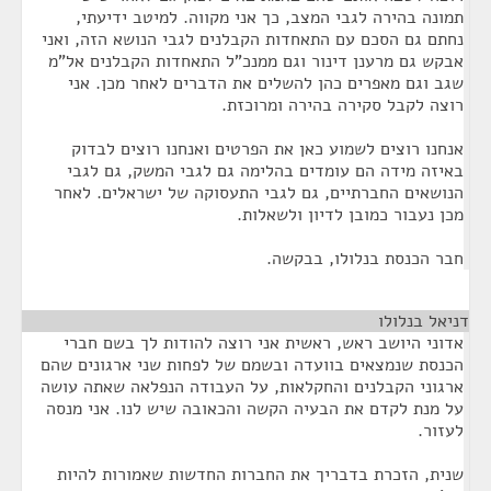
תמונה בהירה לגבי המצב, כך אני מקווה. למיטב ידיעתי,
נחתם גם הסכם עם התאחדות הקבלנים לגבי הנושא הזה, ואני
אבקש גם מרענן דינור וגם ממנכ"ל התאחדות הקבלנים אל"מ
שגב וגם מאפרים כהן להשלים את הדברים לאחר מכן. אני
רוצה לקבל סקירה בהירה ומרוכזת.
אנחנו רוצים לשמוע כאן את הפרטים ואנחנו רוצים לבדוק
באיזה מידה הם עומדים בהלימה גם לגבי המשק, גם לגבי
הנושאים החברתיים, גם לגבי התעסוקה של ישראלים. לאחר
מכן נעבור כמובן לדיון ולשאלות.
חבר הכנסת בנלולו, בבקשה.
דניאל בנלולו
¶
אדוני היושב ראש, ראשית אני רוצה להודות לך בשם חברי
הכנסת שנמצאים בוועדה ובשמם של לפחות שני ארגונים שהם
ארגוני הקבלנים והחקלאות, על העבודה הנפלאה שאתה עושה
על מנת לקדם את הבעיה הקשה והכאובה שיש לנו. אני מנסה
לעזור.
שנית, הזכרת בדבריך את החברות החדשות שאמורות להיות