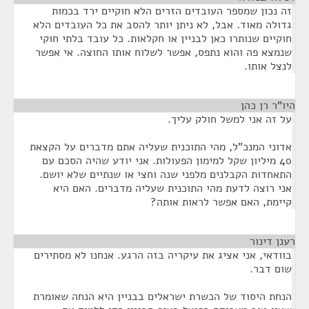
זה נכון שמספר העובדים הזרים הלא חוקיים ירד בכמות
גדולה מאוד. אבל, לא ניתן יותר להסב את כל העובדים הלא
חוקיים שנותרו כאן לבניין או חקלאות. כל עובד בלתי חוקי
שנמצא פה והוא נתפס, אפשר לשלוח אותו החוצה. אי אפשר
לנצל אותו.
היו"ר רן כהן
¶
על זה אני למשל חולק עליך.
אדוני המנכ"ל, מהי התוכנית שעליה אתם מדברים על הקצאת
40 מיליון שקל למימון הפעולות. אני יודע שהיה הסכם עם
התאחדות הקבלנים מלפני שנה וחצי או שנתיים שלא יושם.
אני רוצה לדעת מהי התוכנית שעליה מדברים. האם היא
קיימת, האם אפשר לראות אותה?
רענן דינור
¶
בוודאי, אני אציג את עיקריה בזה הרגע. אנחנו לא מסתירים
שום דבר.
הנחת היסוד של הכשרת ישראלים בבניין היא הנחה שאומרת