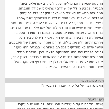
החלטה שמקצה 40 מיליון שקל לשילוב ישראלים בענף
הבנייה. נקבע מודל של שילוב ישראלים שכולל חונכיות,
תמרוצים ממשיים לעובד הישראלי ולקבלן כדי להעסיק
עובדים ישראלים. כאן המקום לדווח שבמהלך שנת 2004,
בשיא, נוספו 12,000 עובדים ישראלים לענף הבנייה. אני אומר
בשיא, משום שיש תנודות בשילוב של ישראלים בענף הבנייה.
בחודש הזה אנחנו סופרים 7,000. כשמדדנו ספרנו 12,000
כאשר זה היה בערך בחודש מאי. אני יודע להסביר חלק
מהתנודתיות ולא את כולה. זה רק אומר שהטענה של הקבלנים
שישראלים לא מחזיקים זמן רב באתר או בבנייה היא טענה
נכונה לפחות לפי הסטטיסטיקה הזאת. לכן, הכנסנו מודל
תמריצים שממהותם בנויים על הישארות בעבודה. לשון אחר,
יקבל תמריץ עובד ישראלי וקבלן אם יש רצף תעסוקה מעל
שנה, ותמריץ גם בסוף השנה השנייה.
ניסן סלומינסקי
¶
האם מדובר על כל סוגי עבודות הבנייה?
רענן דינור
¶
אנחנו מדברים על העבודות הרטובות, זה המונח העיקרי