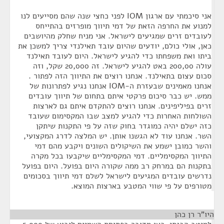
אני סיכמתי עם ארגון IOM לפני כחצי שנה שהם מסייעים לנו
למנוע את החרפה הזאת של דמי תיווך מופרזים בהתייחס
לעובדים זרים שמגיעים לישראל. אני מניח שחלק מהיושבים
כאן, אולי כולם, יודעים שהיום עובד תאילנדי צריך למשכן את
ביתו ואת משפחתו כדי להגיע לישראל. היום לעובד תאילנד
עולה 200,00 באט להגיע לישראל. זה 20,000 שקל, וזה
סכום עצום בתאילנד. אנחנו רוצים את התיווך הזה לפתור .
אנחנו מאמינים שבעזרת ה-IOM אנחנו נגיע לפתרונות של
ממש. יש כבר סיכום פרקטי איתם בתחום של תיווך עובדים
זרים בפיליפינים. אנחנו רוצים להתקדם איתם גם לארצות
השולחות האחרות כדי להגיע למצב שבו המקסימום שעובד
כזה ישלם יהיה כמוגדר בחוק שזה על פי התקנות שיתקן
השר. אנחנו עוד לא הגשנו אותן. יש המלצה לדרג המקצועי,
והשר כמובן ישמע את השיקולים השונים ויקבע מהם דמי
התיווך המקסימליים. דמי המקסימליים שיקבעו בכל מקרה
בתקנות הם במרחק רב ממה שקורה היום בפועל. היום בפועל
נדרשים עובדים המגיעים לישראל לשלם דמי תיווך בסכומים
מטורפים על פי שווי המטבע בארצות המוצא.
היו"ר רן כהן
¶