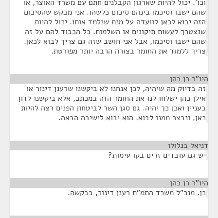
וכו'. יכול להיות שארגון הקבלנים חתם עם משרד האוצר, או
שהם ישבו וסיכמו בינהם סיכום כלשהו. אני מבקש שהסיכום
הזה יבוא לכאן לוועדה על מנת שנלמד אותו. יכול להיות
שנצטרך לעשות תיקונים או השלמות. כל הכבוד להם על זה
שהם ישבו וסיכמו, אבל אני חושב שזה גם צריך לבוא לכאן.
צריך ללמוד את החומר בצורה הרבה יותר מפורטת.
היו"ר רן כהן
¶
זה בדיוק מה שיהיה, לכן אנחנו לא ביקשנו שרענן דינור או
אילן כהן ישלחו לנו את החומר הזה במכתב, אלא ביקשנו לדון
בעניין ואכן כך יהיה. גם סגן השר לביטחון הפנים רצה להיות
כאן, ונבצר ממנו לבוא. הוא יבוא לישיבה הבאה.
דניאל בנלולו
¶
יש גם עובדים זרים בקו עימות?
היו"ר רן כהן
¶
כן. מנכ"ל משרד התמ"ת רענן דינור, בבקשה.