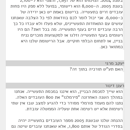
בשנת 2004. המימוש הוא של 1,851, והצפי הוא ל-2,100
בשנת 2005. ה-8,000 הוא רישומי, בפועל ללא ספק היו פחות
עובדים זרים בתעשייה. ברישום באמת יש כאן ירידה של
כ-6,000. אני יכול לומר לכם בוודאות לפי כל הצלבה שאנחנו
עושים עם התאחדות התעשיינים, שלא פעלו ולא עבדו כל כך
הרבה עובדים זרים בענף התעשייה. מה בכל זאת? הם היו
רשומים בענף התעשייה וזלגו או למקצועות מוכרים נניח
בניין, או לתחום הבלתי חוקיים. אבל הרישומת שלנו היא
כמתואר כאן.
יעקב מרגי
¶
האם תע"ש תורכיה בתוך זה?
רענן דינור
¶
הוא שייך למכסת הבניין, הוא איננו במכסת התעשייה. אנחנו
במהלך השנה האחרונה "פירמלנו" את 800 העובדים האלה.
נתנו להם מעמד פורמלי מסודר כדי להגיע למצב שבו אין שתי
רשימות אלא יש רשימה אחת שעליה הממשלה עובדת.
ההנחה שלנו שבשנת 2005 מספר העובדים בתעשייה יהיה
בסדרי הגודל של אותם 1,800, אלא שאנחנו עוברים שיטה גם