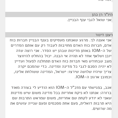
היו"ר רן כהן
¶
אני שואל לגבי ענף הבניין.
רענן דינור
¶
אני אענה לך. מרגע שאנחנו מעסיקים בענף הבניין חברות כוח
אדם, חברות כוח האדם מחויבות לעבוד רק עם אותם הסדרים
של ה-IOM באותן מדינות שבהן יש הסדר. אני רוצה שזה
יובן ושלאף אחד לא תהיה אי הבנה. יכול בהחלט להיווצר
מצב שבחודש מאי חברות כוח האדם תתחלנה לפעול ועדיין
לא יהיה הסכם לגבי כל מדינה ומדינה. כדי שהסכם יקרה
צריך שיהיו שלושה שירצו: ישראל, המדינה ששולחת אלינו,
וכמובן ארגון ה-IOM.
אגב, בפגישתי עם מזכ"ל ה-IOM הוא הודיע לי בצורה מאוד
ברורה: אנחנו לא ניקח אחריות בכל מדינה משום שיש מדינות
שאני לא יודע לקחת שם אחריות, משום שמראש התרבות שם
היא תרבות דואלית, פעם אחת מסכמים ופעם שנייה עושים את
מה שרוצים.