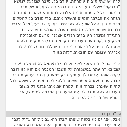
לזה יש שתי סיבות עיקריות. קודם כל, סיבה שנוגעת לנושא
"הברקס" שעליו הערתי קודם בהתייחס לשאלתו של חבר
הכנסת בנלולו, מתוך הבנה שלנו שבמקום שמשטרת ההגירה
תזהה את הבלתי חוקיים ותשלח אותם, כדי קודם כל להשלים
מכסות בוא ננצל את אלה שקיימים בארץ. זה יעיל מכל היבט
ובחינה שהיא. אבל, זה קשה מאוד. האנרגיות שמשטרת
ההגירה ומינהל העובדים הזרים אצלנו ומרשם האוכלוסין
משקיע בלקחת את העובדים הקיימים הבלתי חוקיים ולהסב
אותם לחוקיים על פי קריטריונים, ויש לזה גם מגבלות, זו
אנרגיה עצומה עם תוצאות דלות מאוד.
צריך גם להבין שאני לא יכול לחייב מעסיק לקחת אליו פלוני
שנמצא זה עתה במשמורת על חשבון המכסה אם הוא לא רוצה
לקחת אותו. אנחנו לא עוסקים בקופסאות, אנחנו עוסקים בבני
אדם. אם המעסיק אומר שאותו פלוני לא מתאים לו, ושלא יכול
להיות שאנחנו נכריח אותו לקחת את אותו פלוני רק משום
העובדה שזה סוגר לנו את הפער בין המכסה למימוש, אז
בסופו של דבר זה לא יקרה.
היו"ר רן כהן
¶
אבל, אני גם לא בטוח שאותו קבלן הוא גם מומחה גדול לגבי
אותו עובד אנונימי שאמור לבוא מסין. האם הוא יודע באיזה