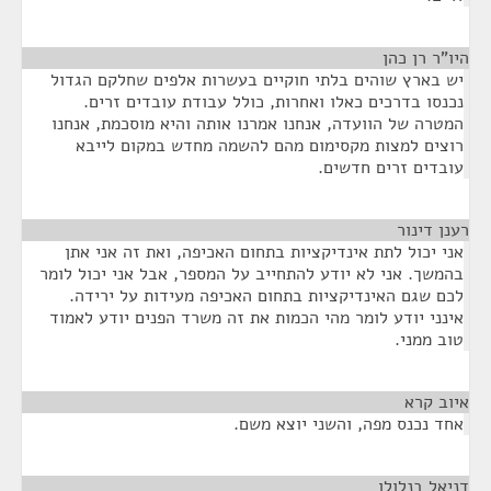
היו"ר רן כהן
¶
יש בארץ שוהים בלתי חוקיים בעשרות אלפים שחלקם הגדול
נכנסו בדרכים כאלו ואחרות, כולל עבודת עובדים זרים.
המטרה של הוועדה, אנחנו אמרנו אותה והיא מוסכמת, אנחנו
רוצים למצות מקסימום מהם להשמה מחדש במקום לייבא
עובדים זרים חדשים.
רענן דינור
¶
אני יכול לתת אינדיקציות בתחום האכיפה, ואת זה אני אתן
בהמשך. אני לא יודע להתחייב על המספר, אבל אני יכול לומר
לכם שגם האינדיקציות בתחום האכיפה מעידות על ירידה.
אינני יודע לומר מהי הכמות את זה משרד הפנים יודע לאמוד
טוב ממני.
איוב קרא
¶
אחד נכנס מפה, והשני יוצא משם.
דניאל בנלולו
¶