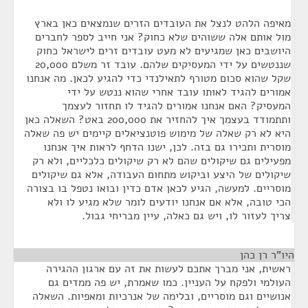
מאיפה הלהט לנצל את העובדים הזרים שנמצאים כאן בארץ
מול אותם אלה ששוהים שלא כחוק? אני חייב לספר לחברים
היושבים כאן שמגיעים לא מעט עובדים זרים לישראל כחוק
שננטשים על ידי המעסיקים שלהם. עובד זר משלם 20,000
שקל שהוא סכום מטורף לתאילנדי כדי להגיע לכאן. מה אנחנו
אמורים להגיד לאותו עובד אחרי שהוא ננטש על ידי
המעסיק? האם אנחנו אמורים להגיד לו תחזור לעצמך
ותתמודד בעצמך איך להחזיר את 200,000 באט? השאלה כאן
היא לא רק שאלה של מימוש פוטנציאלים קיימים יש פה שאלה
מוסרית ותכירו גם בזה. לכן, ישנו הדחף לראות איך אנחנו
מפעילים גם שיקולים שהם לא רק שיקולים כלכליים, ולא רק
שיקולים של היצע וביקוש מתחום העבודה, אלא גם שיקולים
מוסריים. למעשה, הגיע לכאן אדם כדין ובואו נטפל בו בצורה
הכי טובה, אלא אם אנחנו יודעים לומר שלא מגיע לו ולא
צריך לעזור לו, ויש גם כאלה, עיין מבריחי גבול.
היו"ר רן כהן
¶
ראשית, אני מברך אתכם לעשות את זה עם ארגון ההגירה
העולמי ולפקח על העניין. כמו שאמרת, יש פה ממדים גם
אנושיים וגם מוסריים, ובלימה של אנרכיות ומאפיות. השאלה