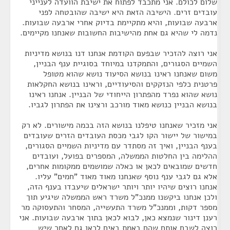
שלום לכולם. אני מתכבד לפתוח את ישיבת הוועדה לענייני
עובדים זרים. הישיבה הזאת היא ישיבה שהובטחה לפני
ארבעה שבועות, והיא מתקיימת בדיוק אחרי ארבעה שבועות.
נדמה לי שהיא גם אחת מהישיבות החשובות שאנחנו מקיימים.
אני רוצה להזכיר שבפעם הקודמת אנחנו דנו בנושא מדיניות
השמיים הסגורים, והתמקדנו במיוחד בסוגיית ענף הבניין,
משום שאנחנו ראינו בנושא הסיעוד נושא שהוא מטופל
פרטנית כלפי הנזקקים והסיעודיים, וראינו בנושא החקלאות
נושא שהוא נפרד מהפתרון הייחודי של הבניין. אנחנו ראינו
בנושא הבניין כנושא מאוד מורכב ורצינו את הפתרון לגביו.
אני מזכיר שאנחנו טיפלנו בנושא הזה בכמה מישורים. לא רק
במישור של יישור הקו לגבי מכסת העובדים הזרים שעובדים
בענף הבניין, ואיך זה מסתדר עם מדיניות השמיים הסגורים,
ההלימה בין החלטות הממשלה, המספרים בפועל, ועובדים
חדשים שמובאים לכאן או כאלה שמושמים ממקומות אחרים,
אלא גם לגבי ענף נוסף שאנחנו מאוד מאוד "חמים" עליו.
אנחנו רוצים שיהיו יותר ויותר ישראלים שיעבדו בענף הזה,
ולכן אנחנו ביקשנו ממנכ"ל משרד ראש הממשלה שיגיע תוך
מספר דקות, וממנכ"ל משרד התעשייה, המסחר והתעסוקה מר
רענן דינור שנמצא כאן, לבוא לכאן בתוך ארבעה שבועות. אני
רוצה לשבח אותם שהם באמת באים לכאן גם לאחר שיש