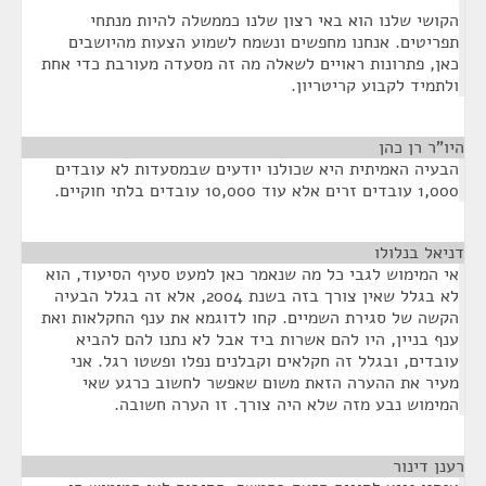
הקושי שלנו הוא באי רצון שלנו כממשלה להיות מנתחי
תפריטים. אנחנו מחפשים ונשמח לשמוע הצעות מהיושבים
כאן, פתרונות ראויים לשאלה מה זה מסעדה מעורבת כדי אחת
ולתמיד לקבוע קריטריון.
היו"ר רן כהן
¶
הבעיה האמיתית היא שכולנו יודעים שבמסעדות לא עובדים
1,000 עובדים זרים אלא עוד 10,000 עובדים בלתי חוקיים.
דניאל בנלולו
¶
אי המימוש לגבי כל מה שנאמר כאן למעט סעיף הסיעוד, הוא
לא בגלל שאין צורך בזה בשנת 2004, אלא זה בגלל הבעיה
הקשה של סגירת השמיים. קחו לדוגמא את ענף החקלאות ואת
ענף בניין, היו להם אשרות ביד אבל לא נתנו להם להביא
עובדים, ובגלל זה חקלאים וקבלנים נפלו ופשטו רגל. אני
מעיר את ההערה הזאת משום שאפשר לחשוב כרגע שאי
המימוש נבע מזה שלא היה צורך. זו הערה חשובה.
רענן דינור
¶