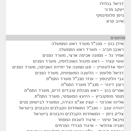
דניאל בנלולו
יעקב מרגי
ניסן סלומינסקי
איוב קרא
מוזמנים
¶
אילן כהן – מנכ"ל משרד ראש הממשלה
ראובן חביב - משרד ראש הממשלה
אמיר גל – ממונה אכיפה ארצי, משרד הפנים
ששי קציר – ראש מינהל האוכלוסין, משרד הפנים
יוסי אדלשטיין – סגן ממונה על יחידת האכיפה, משרד הפנים
דניאל סלומון – הלשכה המשפטית, משרד הפנים
גבי וולקינסון – עוזר מנכ"ל משרד התמ"ת
רענן דינור – מנכ"ל משרד התמ"ת
אפרים כהן – ראש מנהלת עובדים זרים, משרד התמ"ת
תומר מוסקוביץ – היועץ המשפטי, משרד התמ"ת
אליהו אהרוני – קצין אג"מ הגירה, המשרד לביטחון פנים
יהודה שגב – מנכ"ל התאחדות הקבלנים והבונים בישראל
צליק ניסן – התאחדות הקבלנים והבונים בישראל
מיכאל שיפר – איגוד לשכות המסחר
חנניה אזולאי – איגוד מגדלי הפרחים