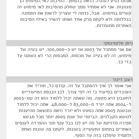
אנחנו נגיע לסוגיה הזאת בהמשך. הסיבות לאי המימוש הן
מגוונות. אני לא אסתיר ממך שחלק מהסיבות לאי מימוש זה
קשיים במימוש. אבל, נדמה לי שצריך לראות את התמונה
בכללותה ולא לקחת פרק אחד ואותו להאיר כאילו הסיבות
האחרות מתגמדות.
ניסן סלומינסקי
¶
אם אני מסתכל על 2003 אז יש כ-100,000. יש בעיה של
מימוש, זה לא בעיה של מכסות. המכסות הרי לא השתנו עד
כדי כך.
רענן דינור
¶
אני אומר לך איך להסתכל על זה. קודם כל, תוריד את
העובדים בסיעוד כי זה לפי צורך. לכן הכנסת הסיעודיים
לחשבון היא מטעה. מה שאתה יכול ללמוד הוא זה שמ-2003
ל-2004 אתה יורד מ-63,000 ל-48,000. אתה יכול ללמוד
שבשנת 2005 אתה כמעט ולא יורד וזאת כתוצאה מהיענות
לנושא הקבלנים. הביטוי של שנת 2005 יותר מכל מבטא
ספירה מדויקת של מה יש לנו בכל ענף תוך ההפרדה לענפים
האחרים בתחום התעשייה בשונות. לקחנו פה שונות ואחת
ולתמיד טיפלנו בזה עד הסוף.