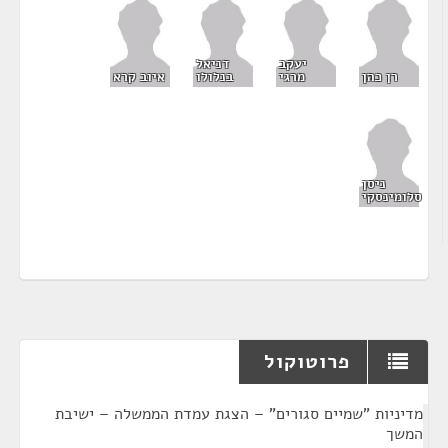
יעקב
דניאל
רן כהן
מרגי
בנלולו
איוב קרא
ניסן
סלומינסקי
פרוטוקול
¶
מדיניות "שמיים סגורים" – הצגת עמדת הממשלה – ישיבת
המשך