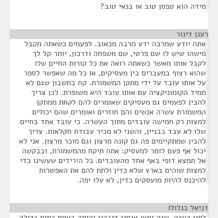
מידה הוא טפסן טוב או בנאי טוב?
רענן דינור
¶
אתה יודע שמרבה ידע מרבה מכאוב. לפעמים כשאתה מקבל
מישהו שיש לו שם פרטי, שם משפחה ודרכון, יותר קל לך
לקבל אותו מאשר כשאתה רואה את כל קורות החיים שלו
שהוא רצוף במעברים בין מעסיקים, או כל מה שאפשר לספר
על אותו עובד על ידי מתקן המשמורת. קח בחשבון שגם לא
תמיד הקומוניקציה עם אותו עובד היא משופרת. לכן צריך
להבין לפעמים גם מעסיקים שאומרים להם לקחת ממתקן
המשמורת עשרה אנשים והם חוזרים ואומרים שהם יכולים
למצות רק חמישה עובדים מתוך העשרה. כי עובד אחד בחיים
שלו לא עבד בבניין, והשני לא מכיר עבודת חקלאות. צריך
להבין שמתקיימים פה גם קונה מרצון וגם מוכר מרצון. אני לא
יכול אף פעם לומר למעסיק: אתה תיקח מהמשמורת, ובבקשה
אל תמצא דופי באף אחד מהעובדים. כל הירידים שעשינו כדי
למצות שוהים בארץ שלא כדין ולתת להם את האפשרות
להיכנס להיות מועסקים כדין, לא עלו יפה.
דניאל בנלולו
¶
לפני כשנה, שנה וחצי אנחנו דיברנו והיתה באמת כמות גדולה