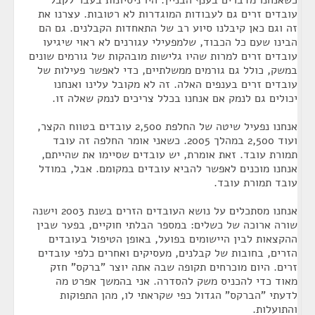
כשאנחנו מדברים בענף הבניין. היו ניסיונות בעבר לקבל
עובדים זרים גם לעבודות המוגדרות לא רטובות. עצרנו את
זה וגם כאן קיבלנו סיוע רב של התאחדות הקבלנים. גם הם
הבינו שעם כל הכבוד, שלמפעילי עגורנים לא ראוי שיגיעו
עובדים זרים למרות שהיו גלישות מובהקות של גורמים שונים
במשק, כולל גם גורמים ממשלתיים, כדי לאפשר פעילות של
עובדים זרים בענפים האלה. זה לא מקובל עלינו ואנחנו
יכולים גם לנמק אם אנחנו בכלל צריכים לנמק שאלה זו.
אנחנו נפעיל שיטה של החלפת 2,500 עובדים בטווח הקצר,
ועוד 2,500 במהלך 2005. כשאני אומר החלפה זה עובד
תמורת עובד. זאת אומרת, יש עובדים שסיימו את שהייתם,
אנחנו מוכנים לאפשר להביא עובדים במקומם. אבל, במודל
עובד תמורת עובד.
אנחנו מסתכלים על נושא העובדים הזרים בשנת 2003 וישנה
שורה ארוכה של כשלים: במספר הבלתי חוקיים, בפער שבין
ההקצאות לבין היישומים בפועל, באופן הטיפול בעובדים
הזרים, בחובות של קבלנים, מעסיקים ואחרים כלפי עובדים
זרים. היום מוכרחים תקופה שבה אתה יוצר "ברקס" חזק
מאוד כדי להכניס משק להסדרה. אני בהמשך אפרט מה
לדעתי "הברקס" הגדול כפי שקראתי לו, מהן התפוקות
והתועלות.