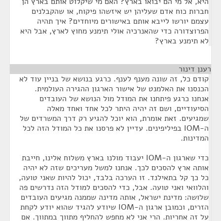
היא, אל מי הם יבואו בארץ? האם מי שיקלוט אותם בארץ הן
חברות כוח אדם שעליהן יש איזשהו פיקוח, או שהקבלנים
עצמם יורשו לייבא אותם באישורים מיוחדים? איך תהיה
הפרוצדורה כדי שהאנרכיה אולי תימנע מחוץ לארץ, אבל היא
לא תימנע בארץ?
רענן דינור
¶
קודם כל, זה שונה מענף לענף. כרגע בנושא של בניין עוד לא
הכנסנו את האלמנט של אישור הארגון ההגירה העולמית.
אנחנו כרגע פיתחנו את המודל מול הנושא של העובדים
הסיעודיים, ושם זה יהיה היתר לכל אחד ואחד מאלה
שמגיעים. זאת אומרת, הוא יוכל להגיע רק דרך המשרדים של
ה-IOM בפיליפינים. עדיין לא פרסנו את כל המודל הזה לכל
המדינות.
כדי שארגון ה-IOM יעבוד מולנו בארץ משלוח אלינו, חייבת
אותה ארץ להסכים לכך. אנחנו למשל מעריכים שזה לא יהיה
כל כך קל בתאילנד. זו הערכה בלבד, יכול להיות שאני טועה,
והלוואי ואני טועה. אבל, כדי להסכים למודל הזה נדרשים פה
שלושה: מדינת ישראל, אותה מדינה שממנה מגיעים העובדים
הזרים, וכמובן ארגון ה-IOM שיודע להגיד שהוא יודע לקחת
על זה אחריות. הרי אני לא מחפש להחליף מתווך במתווך. אם