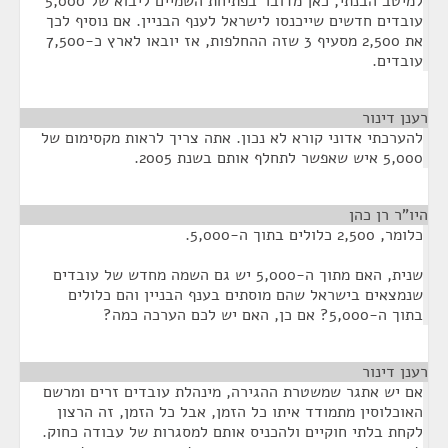
למיטב הבנתי, כאן מדובר בפתיחת השמיים ליבוא של 5,000
עובדים חדשים שייכנסו לישראל לענף הבניין. אם נוסיף לכך
את 2,500 מסעיף 3 שזה ההחלפות, אז יובאו לארץ כ-7,500
עובדים.
רענן דינור
¶
להערכתי אדוני קורא לא נכון. אתה צריך לראות מקסימום של
5,000 איש שאפשר לתחלף אותם בשנת 2005.
היו"ר רן כהן
¶
כלומר, 2,500 כלולים בתוך ה-5,000.
שנית, האם מתוך ה-5,000 יש גם השמה מחדש של עובדים
שנמצאים בישראל שהם מוסתים בענף הבניין והם כלולים
בתוך ה-5,000? אם כן, האם יש לכם הערכה כמה?
רענן דינור
¶
אם יש אתגר שמשטרת ההגירה, מינהלת עובדים זרים ומרשם
האוכלוסין מתמודד איתו כל הזמן, אבל כל הזמן, זה הרצון
לקחת בלתי חוקיים ולהכניס אותם למסגרות של עבודה כחוק.