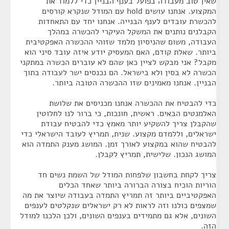
שאין טוב מעבודה בפועל בענף הבניין כדי ללמוד את
המקצוע. אנחנו עושים hold עם המודל שנקרא קורסים
להכשרת עובדים לענף הבנייה. אנחנו יחד עם התאחדות
הקבלנים נותנים את המשקל העיקרי להכשרה במהלך
העבודה, משום שהניסיון מלמד שזוהי ההכשרה האפקטיבית
ביותר. שאלת קודם, האם המעסיק יודע איזה עובד סיני הוא
מקבל? אני מבקש לציין כאן שהם לא עוברים הכשרה במתקני
הכשרה לא בסין ולא בישראל. הם נכנסים ישר לעבודה בתוך
הבניין. אנחנו מאמינים שזו ההכשרה הטובה ביותר.
כדי להבטיח את ההכשרה אנחנו מכניסים את שלושת
האלמנטים הבאים. ראשית, חונכות, כי ברור לנו לחלוטין
שהקבלן צריך להשקיע יותר מאמץ כדי להבטיח עבודת
ישראלים, וללמדם מקצוע. שנית, תמריץ לעובד הישראלי כדי
להבטיח שהוא במקצוע לאורך זמן. המושג מענק התמדה הוא
המושג הנכון. שלישית, תמריץ לקבלן.
צריך לקחת בחשבון שלפחות המודל של השמת נשים חד
הוריות הוכיח בצורה הברורה ביותר שאחד הכלים
האפקטיביים ביותר זה תמריץ התמדה בעבודה שיוצר את מה
שמצפים כולנו וזה לראות לא רק ישראלים שנקלטים לענפים
השונים, אלא גם מתמידים בענפים השונים, ולכן הלכנו למודל
הזה.