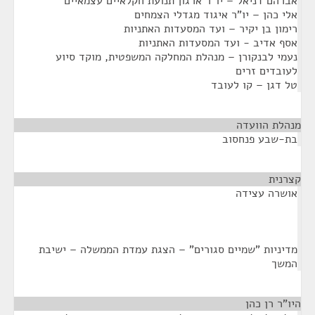
אברהם דניאל – יו"ר ארגון תנועת חקלאיים עצמאיים
אלי כהן – יו"ר איגוד מגדלי הצמחים
רימון בן יקיר – ועד המסעדות האתניות
אסף אדיב - ועד המסעדות האתניות
נעמי לבנקורן – מנהלת המחלקה המשפטית, מוקד סיוע
לעובדים זרים
טל דגן – קו לעובד
מנהלת הוועדה
¶
בת-שבע פנחסוב
קצרנית
¶
אושרה עצידה
מדיניות "שמיים סגורים" – הצגת עמדת הממשלה – ישיבת
המשך
היו"ר רן כהן
¶