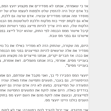
אז כי שאמרתי, אנחנו לא מסדירים את מקצוע יועץ המס, 
כל אדם יכול היה להזמין שלט ולפתוח לעצמו שלט של יו
מוסדר ומה אנחנו מסדירים עכשיו. אדם שרצה גם ללכת, ל
אלא גם לקחת יפויי כוח מלקוח וללכת לשלטונות מס הכנ
הלקוח שלו, הוא היה צריך להיות מייצג בפני רשויות המס,
קיבל אישור ממס הכנסה לפי החוק, שהוא יכול לייצג בפני
אישרנו גם בפני מס שבח.
היום, מה שקורה, שהחוק הזה לא מסדיר כאילו את כל נוש
מסדיר את אלה שרשאים להיות המייצגים בפני מס הכנסה.
אם ככה: אז חברים יקרים, אנחנו מייצרים פה מקצוע מוגן
בענייני מסים. אמרתי, בזה אנחנו מטפלים. זאת אומרת, ב
בענייני מסים".
יועצי המס הסבירו לי כך, ואני מקבל את עמדתם, הם אמר
ההיסטוריה, גם בעבר, תשעים וחמישה אחוז מאלה שהיו י
התעודה של המייצגים. כמעט לא היה אדם שהיה גם יועץ מ
בודדים כאלה. היום אתה לוקח את התשעים החמישה אחוז
למייצגים, ובעצם אתה לוקח מהם את השם יועץ מס בחוק. ו
השנים כולנו היינו יועצי מס.
אני מדקדק. אני יכול להגיד להם בתשובה: אני לא לוקח ל