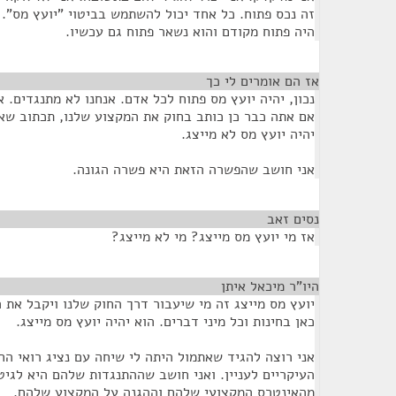
זה נכס פתוח. כל אחד יכול להשתמש בביטוי "יועץ מס". א
היה פתוח מקודם והוא נשאר פתוח גם עכשיו.
אז הם אומרים לי כך
¶
נכון, יהיה יועץ מס פתוח לכל אדם. אנחנו לא מתנגדים. א
אם אתה כבר כן כותב בחוק את המקצוע שלנו, תכתוב שאנח
יהיה יועץ מס לא מייצג.
אני חושב שהפשרה הזאת היא פשרה הגונה.
נסים זאב
¶
אז מי יועץ מס מייצג? מי לא מייצג?
היו"ר מיכאל איתן
¶
יועץ מס מייצג זה מי שיעבור דרך החוק שלנו ויקבל את 
כאן בחינות וכל מיני דברים. הוא יהיה יועץ מס מייצג.
אני רוצה להגיד שאתמול היתה לי שיחה עם נציג רואי ה
העיקריים לעניין. ואני חושב שההתנגדות שלהם היא לגיט
מהאינטרס המקצועי שלהם וההגנה על המקצוע שלהם.