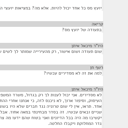
יועץ מס כל אחד יכול להיות. אלא מה? במציאות יועצי ה
קריאה
¶
בתעודה של יועץ מס?
היו"ר מיכאל איתן
¶
שום תעודה ושום אישור, רק מהעירייה שמותר לך לשים ש
רשף חן
¶
למה את זה לא מסדירים עכשיו?
היו"ר מיכאל איתן
¶
לא מסדירים. אני יכול לענות לך רק בגדול, משרד המשפ
העיסוק, וסיפור ארוך, לא ניכנס לזה, כי אנחנו אחרי הה
אחד. תראו, אין לי שום טרוניה נגד חברים שלא היו בשום 
שניים ובאים עכשיו. זה בסדר מבחינתי במאה אחוז. אבל 
יקשיבו מה היה בכל הדיונים ואני בטוח שהם ידעו מה צר
גדר המחלוקת ויקבלו החלטה.