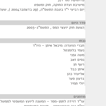
פרוטוקול מס' 371
מישיבת ועדת החוקה, חוק ומשפט
יום רביעי י"ז בטבת התשס"ה, (29 בדצמבר2004 ), שעה 11:00
סדר היום
הצעת חוק יועצי המס , התשס"ג-2003
נכחו
¶
חברי הוועדה: מיכאל איתן – היו"ר
נעמי בלומנטל
משה גפני
נסים זאב
רשף חן
איתן כבל
אליעזר כהן
גדעון סער
יולי תמיר
מוזמנים
¶
עו"ד דוידה לחמן-מסר – המשנה ליועץ המשפטי לממשל