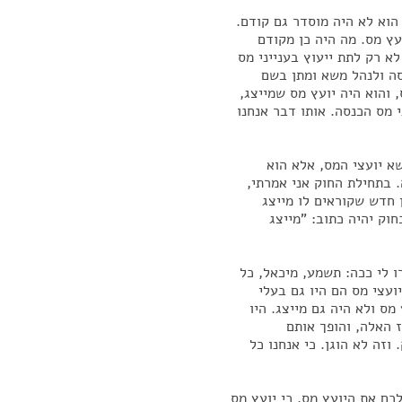
הוא לא היה מוסדר גם קודם.
עץ מס. מה היה כן מקודם
א רק לתת ייעוץ בענייני מס
סה ולנהל משא ומתן בשם
 והוא היה יועץ מס שמייצג,
 מס הכנסה. אותו דבר אנחנו
א יועצי המס, אלא הוא
 בתחילת החוק אני אמרתי,
 חדש שקוראים לו מייצג
חוק יהיה כתוב: "מייצג
ו לי ככה: תשמע, מיכאל, כל
ועצי מס הם היו גם בעלי
ס ולא היה גם מייצג. היו
 האלה, והופך אותם
זה לא הוגן. כי אנחנו כל
כם את היועץ מס, כי יועץ מס