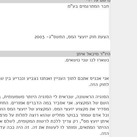
נרשם על ידי
¶
חבר המתרגמים בע"מ
הצעת חוק יועצי המס, התשס"ג- 2003
היו"ר מיכאל איתן
¶
נשארו לנו שני נושאים.
אני אכניס אתכם לתוך העניין ואנחנו נצביע ונכריע בין ש
לחוק הזה.
הסוגיה הראשונה, שנראית לי הסוגיה היותר משמעותית, ב
השם של המקצוע. אני אסביר במה הדברים אמורים. החוק 
מסדיר את מקצוע יועצי המס. המקצוע של יועצי המס הוא
וכל אדם שמחר בבוקר מחליט שהוא רוצה לתלות על מרפס
איתן יועץ מס", רק צריך ללכת לרשות המקומית, לשלם 
ההיתר המתאים, ומותר לו לעשות את זה. זה היה ככה עד 
הזה.