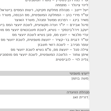
עו"ד נגה רובינשטיין – משרד המשפטים
ליהי ציגלר - מתמחה
יעל ייטב – מנהלת מחלקת חקיקה, רשות המסים בישראל
עו"ד מירי כהן – המחלקה המשפטית, מס הכנסה, משרד 
מאיר בינג – רפרנט ממשל ומנהל, משרד האוצר
סיגל אבירם – יו"ר ועדה מקצועית, לשכת יועצי המס בי
יעקב וירז'בינסקי – נשיא, לשכת חשבונאים יועצי מס מו
עדי מלכאי – יועץ מס, סגן נשיא לשכת יועצי מס
עו"ד דגנית בר-קציר - יועצת משפטית, לשכת יועצי מס
עופר מנירב – לשכת רואי חשבון
צילה סגל – יועצת מס, מ"מ נשיא לשכת יועצי מס
איתן צחור – הלשכה המשפטית, לשכת יועצי מס מוסמכים
גליה לוי - לוביסטית
ייעוץ משפטי
¶
משה בוטון
מנהלת הוועדה
¶
דורית ואג