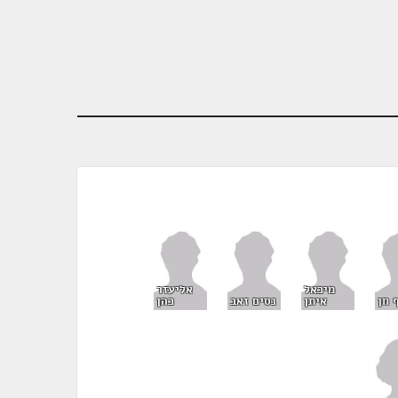
מיכאל
אליעזר
 חן
איתן
נסים זאב
כהן