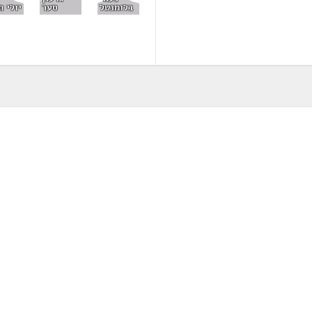
בלומנטל
יולי ת
סער