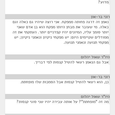
מדוע?
רוני בר-און
¶
נאמן זה דרגה פחותה ממפקח. אני רוצה שיהיו גם כאלה וגם
כאלה. מי שעובר את מבחן היותו מפקח הוא בן אדם שאני
יותר סומך עליו, המיונים יהיו קפדניים יותר. העתקתי את זה
ממודלים שקיימים היום: יש מפקחי ניקיון ונאמני ניקיון; יש
מפקחי תנועה ונאמני תנועה.
היו"ר שאול יהלום
¶
אבל גם הנאמן רשאי להטיל קנסות לפי דבריך.
רוני בר-און
¶
כן, הוא רשאי להטיל קנסות אבל הסמכות שלו מופחתת.
היו"ר שאול יהלום
¶
מה זה "מופחתת"? על אותה עבירה יהיו שני סוגי קנסות?