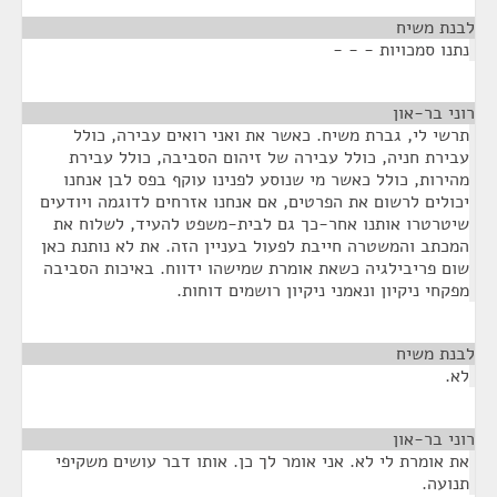
לבנת משיח
¶
נתנו סמכויות - - -
רוני בר-און
¶
תרשי לי, גברת משיח. כאשר את ואני רואים עבירה, כולל
עבירת חניה, כולל עבירה של זיהום הסביבה, כולל עבירת
מהירות, כולל כאשר מי שנוסע לפנינו עוקף בפס לבן אנחנו
יכולים לרשום את הפרטים, אם אנחנו אזרחים לדוגמה ויודעים
שיטרטרו אותנו אחר-כך גם לבית-משפט להעיד, לשלוח את
המכתב והמשטרה חייבת לפעול בעניין הזה. את לא נותנת כאן
שום פריבילגיה כשאת אומרת שמישהו ידווח. באיכות הסביבה
מפקחי ניקיון ונאמני ניקיון רושמים דוחות.
לבנת משיח
¶
לא.
רוני בר-און
¶
את אומרת לי לא. אני אומר לך כן. אותו דבר עושים משקיפי
תנועה.