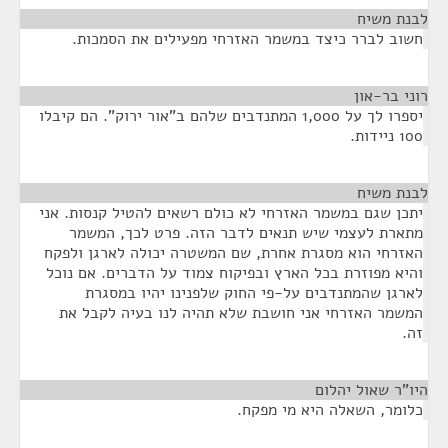
לבנת משיח
¶
חשוב לברר כיצד במשמר האזרחי מפעילים את הסמכות.
רוני בר-און
¶
יספרו לך על 1,000 המתנדבים שלהם ב"אור ירוק". הם קיבלו
100 ניידות.
לבנת משיח
¶
יתכן שגם במשמר האזרחי לא כולם רשאים להטיל קנסות. אני
מתארת לעצמי שיש תנאים לדבר הזה. פרט לכך, המשמר
האזרחי הוא מסגרת אחרת, שם המשטרה יכולה לארגן ולפקח
והיא מפוזרת בכל הארץ ובפיקוח צמוד על הדברים. אם נוכל
לארגן שהמתנדבים על-פי החוק שלפנינו יהיו במסגרת
המשמר האזרחי אני חושבת שלא תהיה לנו בעיה לקבל את
זה.
היו"ר שאול יהלום
¶
כלומר, השאלה היא מי מפקח.