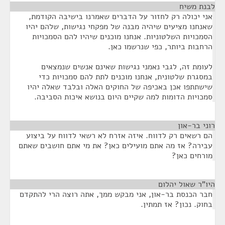
לבנת משיח
¶
אני יכולה רק לחזור על הדברים שאמרנו בישיבה הקודמת,
שאנחנו מציעים שיהיה מבנה של מפקחי נגישות, שלהם יהיו
הסמכויות השלטוניות. אנחנו מוכנים שיהיו להם הסמכויות
הרחבות ביותר, כפי שנרשמו כאן.
לעומת זה, לגבי נאמני נגישות שאינם אנשים שנמצאים
במסגרת שלטונית, אנחנו מוכנים לתת להם סמכויות כדי
שישתתפו אכן באכיפה של החוקים האלה ובלבד שאלה יהיו
סמכויות הדומות למה שקיים היום בנושא איכות הסביבה.
רוני בר-און
¶
הם רשאים רק לדווח. איזה אזרח לא רשאי לדווח על ביצוע
עבירה? אז מה אתם מועילים כאן? את מי אתם חושבים שאתם
מורחים כאן?
היו"ר שאול יהלום
¶
חבר הכנסת בר-און, אני מבקש ממך, אתה רוצה הרי להתקדם
בחוק. נכון? אז תמתין.