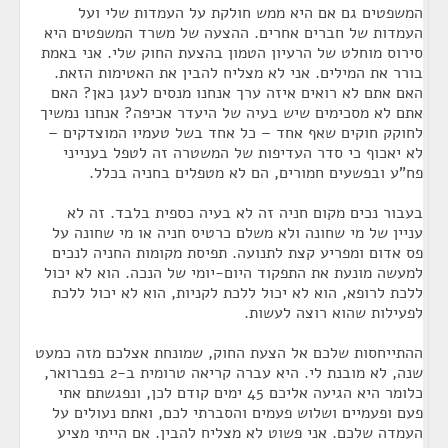
המשפטים גם אם היא ממש חולקת על העמדות שלי ועל
העמדות של חברים אחרים. ההצעה של משרד המשפטים היא
סירוס מוחלט של הרעיון הטמון בהצעת החוק שלי. אני באמת
בורר את המילים. אני לא מצליח להבין את האטימות הזאת.
האם אתם לא רואים איזה ערך אנחנו מנסים לעגן כאן? האם
אתם לא מסכימים שיש בעיה של היעדר אכיפה? אנחנו נמשיך
לחוקק חוקים שאף אחד – כל אחד בשל טעמיו המוצדקים –
לא יאכוף כי סדר העדיפות של המשטרה זה לטפל בענייני
פח"ע ובפשעים חמורים, הם לא מטפלים בחניה בכלל.
בעבור נכים מקום חניה זה לא בעיה כספית בלבד. זה לא
עניין של מי שחונה ולא משלם כרטיס חניה או מי שחונה על
פס אדום ומפריע קצת לתנועה. תפיסת מקומות החניה לנכים
למעשה מונעת את התפקוד היום-יומי של הנכה. הוא לא יכול
ללכת לרופא, הוא לא יכול ללכת לקניות, הוא לא יכול ללכת
לפעילות שהוא רוצה לעשות.
ההתייחסות שלכם אל הצעת החוק, שמונחת אצלכם מזה כמעט
שנה, לא מובנת לי. היא עברה קריאה טרומית ב-2 בפברואר,
כלומר היא הגיעה אליכם 45 ימים קודם לכן, ונפגשתם אתי
פעם ופעמיים ושלוש פעמים והסברתי לכם, ואתם נעולים על
העמדה שלכם. אני פשוט לא מצליח להבין. אם הייתי מציע