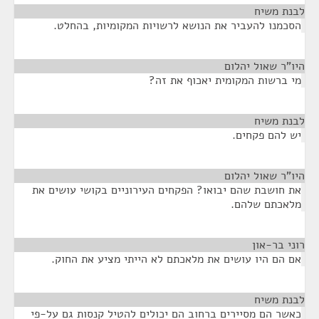
לבנת משיח
¶
הסכמנו להעביר את הנושא לרשויות המקומיות, בהחלט.
היו"ר שאול יהלום
¶
מי ברשות המקומית יאכוף את זה?
לבנת משיח
¶
יש להם פקחים.
היו"ר שאול יהלום
¶
את חושבת שהם יבואו? הפקחים העירוניים בקושי עושים את
מלאכתם שלהם.
רוני בר-און
¶
אם הם היו עושים את מלאכתם לא הייתי מציע את החוק.
לבנת משיח
¶
כאשר הם מסיירים ברחוב הם יכולים להטיל קנסות גם על-פי