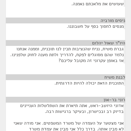
שעושים את מלאכתם נאמנה.
ניסים מורביה
¶
מנסים לחסוך כסף על חשבוננו.
היו"ר שאול יהלום
¶
גברת משיח, נניח שהנציבות תכין לנו תוכנית, וממנה אנחנו
נלמד שהם מסוגלים לפקח, להדריך ולתת מענה לחוק שלפנינו.
אז באופן עקרוני זה מקובל עליכם?
לבנת משיח
¶
התוכנית הזאת יכולה להיות הדרגתית.
רוני בר-און
¶
אדוני היושב-ראש, אתה תיארת את השתלשלות העניינים
בדיוק רב ובכישרון, ובעיקר ברגישות רבה.
אני מצטער על העמדה של משרד המשפטים. אני מודה שאני
לא מבין אותה. בדרך כלל אני מבין את עמדת משרד