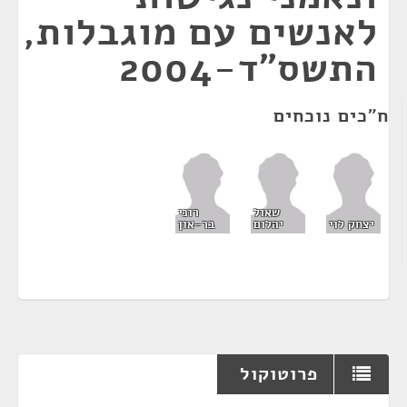
לאנשים עם מוגבלות,
התשס"ד-2004
ח"כים נוכחים
שאול
רוני
יצחק לוי
יהלום
בר-און
פרוטוקול
¶