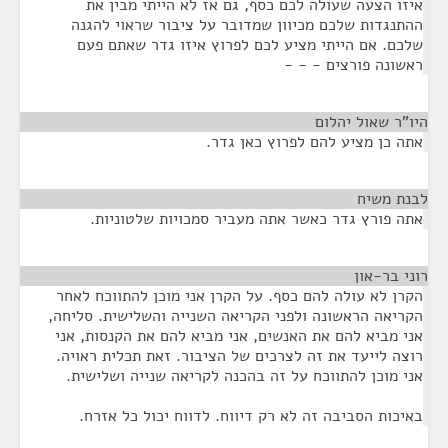
איזו הצעה שעולה לכם כסף, גם אז לא הייתי מבין את
ההתנגדות שלכם מכיוון שמדובר על ציבור שראוי להגנה
שלכם. אם הייתי מציע לכם לפרוץ איזו גדר שאתם פעם
ראשונה פורצים - - -
היו"ר שאול יהלום
¶
אתה כן מציע להם לפרוץ כאן גדר.
לבנת משיח
¶
אתה פורץ גדר כאשר אתה מעביר סמכויות שלטוניות.
רוני בר-און
¶
הקרן לא עולה להם כסף. על הקרן אני מוכן להתווכח לאחר
הקריאה הראשונה ולפני הקריאה השנייה והשלישית. סליחה,
אני מביא להם את האנשים, אני מביא להם את הקנסות, אני
רוצה לייעד את זה לצרכים של הציבור. זאת תכלית ראויה.
אני מוכן להתווכח על זה בהכנה לקריאה שנייה ושלישית.
באיכות הסביבה זה לא רק דיווח. לדווח יכול כל אזרח.