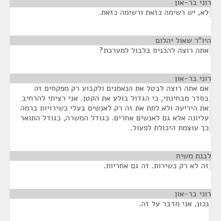
רוני בר-און
¶
לא, יש רשימה כזאת ורשימה כזאת.
היו"ר שאול יהלום
¶
אתה רוצה להכניס בלבול למערכת?
רוני בר-און
¶
אם אתה רוצה לבטל את הנאמנים ולקבוע רק מפקחים זה
בסדר מבחינתי, כי הגדול בולע את הקטן. אני רציתי להרחיב
את היריעה ולא לתת את זה רק לאנשים בעלי כשירויות ברמה
עליונה אלא גם לאנשים אחרים. כגודל המשרה, כגודל התואר
כך עוצמת היכולת לפעול.
לבנת משיח
¶
זה לא רק כשירות. זה גם אחריות.
רוני בר-און
¶
נכון, אני מדבר על זה.