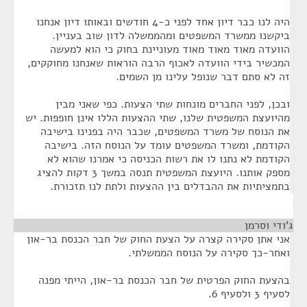
היה לנו כבר דיון אחד לפני כ-4 חודשים ובאותו דיון אנחנו
ביקשנו ממשרד המשפטים ומהממשלה לדון שוב בעניין.
הוועדה מאוד מאוד מאוד מעוניינת בחוק כי הוא למעשה
המכשיר בידי הוועדה לאכוף הרבה הוראות שאנחנו מחוקקים,
זה לא סתם דבר שנופל עלינו מן השמים.
ובכן, לפני החברים מונחות שתי הצעות. כפי שאני מבין
מהיועצת המשפטית שלנו, שתי ההצעות הללו אינן חופפות. יש
את הנוסח של משרד המשפטים, שכבר היה בפנינו בישיבה
הקודמת, ומשרד המשפטים עומד על הנוסח הזה. בישיבה
הקודמת לא נתנו לו את רשות הכניסה כי אמרנו שהוא לא
מספק אותנו. היועצת המשפטית תנסה במשך 3 דקות להציג
בתמציתיות את ההבדלים בין ההצעות ולתת לנו תזכורת.
ג'ודי וסרמן
¶
אני אתן סקירה קצרה על הצעת החוק של חבר הכנסת בר-און
ואחר-כך סקירה על הנוסח הממשלתי.
בהצעת החוק הפרטית של חבר הכנסת בר-און, הייתי מפנה
לסעיף 3 ולסעיף 6.