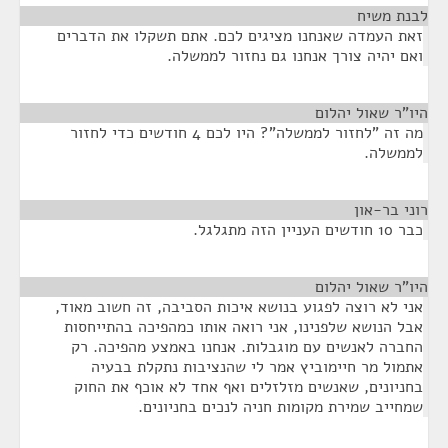
לבנת משיח
¶
זאת העמדה שאנחנו מציגים לכם. אתם תשקלו את הדברים
ואם יהיה צורך אנחנו גם נחזור לממשלה.
היו"ר שאול יהלום
¶
מה זה "לחזור לממשלה"? היו לכם 4 חודשים כדי לחזור
לממשלה.
רוני בר-און
¶
כבר 10 חודשים העניין הזה מתגלגל.
היו"ר שאול יהלום
¶
אני לא רוצה לפגוע בנושא איכות הסביבה, זה חשוב מאוד,
אבל הנושא שלפנינו, אני רואה אותו כמהפיכה בהתייחסות
החברה לאנשים עם מוגבלות. אנחנו באמצע מהפיכה. רק
אתמול מר חיימוביץ אמר לי שהנציבות נתקלת בבעיה
בחניונים, שאנשים מזלזלים ואף אחד לא אוכף את החוק
שמחייב שמירת מקומות חניה לנכים בחניונים.