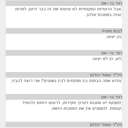
רוני בר-און
¶
אבל הרשויות המקומיות לא עושות את זה כבר היום, למרות
שזה בסמכות שלהן.
לבנת משיח
¶
הן יעשו.
רוני בר-און
¶
לא, הן לא יעשו.
היו"ר שאול יהלום
¶
מדוע אתה הבחנת בין מפקחים לבין נאמנים? אני רוצה להבין.
רוני בר-און
¶
למפקח יש סמכות לערוך חקירות, לרשום דוחות ולהטיל
קנסות. לנאמנים אין את הסמכות הזאת.
היו"ר שאול יהלום
¶