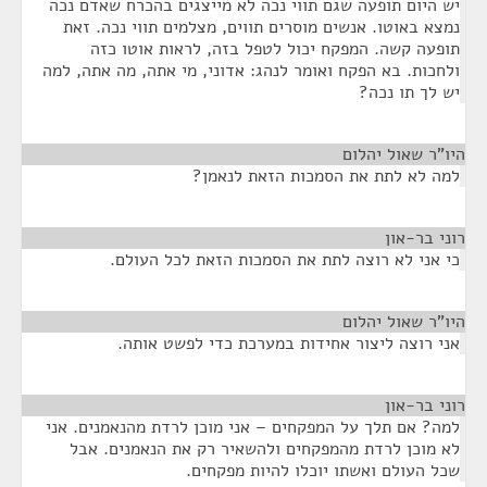
יש היום תופעה שגם תווי נכה לא מייצגים בהכרח שאדם נכה
נמצא באוטו. אנשים מוסרים תווים, מצלמים תווי נכה. זאת
תופעה קשה. המפקח יכול לטפל בזה, לראות אוטו כזה
ולחכות. בא הפקח ואומר לנהג: אדוני, מי אתה, מה אתה, למה
יש לך תו נכה?
היו"ר שאול יהלום
¶
למה לא לתת את הסמכות הזאת לנאמן?
רוני בר-און
¶
כי אני לא רוצה לתת את הסמכות הזאת לכל העולם.
היו"ר שאול יהלום
¶
אני רוצה ליצור אחידות במערכת כדי לפשט אותה.
רוני בר-און
¶
למה? אם תלך על המפקחים – אני מוכן לרדת מהנאמנים. אני
לא מוכן לרדת מהמפקחים ולהשאיר רק את הנאמנים. אבל
שכל העולם ואשתו יוכלו להיות מפקחים.