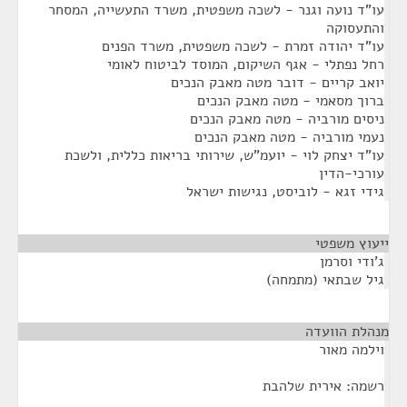
עו"ד נועה וגנר - לשכה משפטית, משרד התעשייה, המסחר
והתעסוקה
עו"ד יהודה זמרת - לשכה משפטית, משרד הפנים
רחל נפתלי - אגף השיקום, המוסד לביטוח לאומי
יואב קריים - דובר מטה מאבק הנכים
ברוך מסאמי - מטה מאבק הנכים
ניסים מורביה - מטה מאבק הנכים
נעמי מורביה - מטה מאבק הנכים
עו"ד יצחק לוי - יועמ"ש, שירותי בריאות כללית, ולשכת
עורכי-הדין
גידי זגא - לוביסט, נגישות ישראל
ייעוץ משפטי
¶
ג'ודי וסרמן
גיל שבתאי (מתמחה)
מנהלת הוועדה
¶
וילמה מאור
רשמה: אירית שלהבת