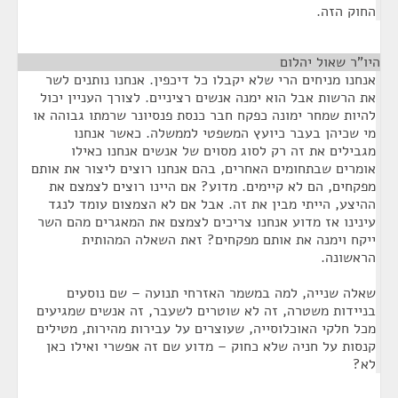
החוק הזה.
היו"ר שאול יהלום
¶
אנחנו מניחים הרי שלא יקבלו כל דיכפין. אנחנו נותנים לשר
את הרשות אבל הוא ימנה אנשים רציניים. לצורך העניין יכול
להיות שמחר ימונה כפקח חבר כנסת פנסיונר שרמתו גבוהה או
מי שכיהן בעבר כיועץ המשפטי לממשלה. כאשר אנחנו
מגבילים את זה רק לסוג מסוים של אנשים אנחנו כאילו
אומרים שבתחומים האחרים, בהם אנחנו רוצים ליצור את אותם
מפקחים, הם לא קיימים. מדוע? אם היינו רוצים לצמצם את
ההיצע, הייתי מבין את זה. אבל אם לא הצמצום עומד לנגד
עינינו אז מדוע אנחנו צריכים לצמצם את המאגרים מהם השר
ייקח וימנה את אותם מפקחים? זאת השאלה המהותית
הראשונה.
שאלה שנייה, למה במשמר האזרחי תנועה – שם נוסעים
בניידות משטרה, זה לא שוטרים לשעבר, זה אנשים שמגיעים
מכל חלקי האוכלוסייה, שעוצרים על עבירות מהירות, מטילים
קנסות על חניה שלא כחוק – מדוע שם זה אפשרי ואילו כאן
לא?