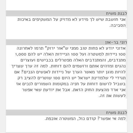
לבנת משיח
¶
אני חושבת שיש לך מידע לא מדויק על המשקיפים באיכות
הסביבה.
רוני בר-און
¶
אדוני יודע לא פחות טוב ממני ש"אור ירוק" תרמו לאחרונה
100 ניידות למשטרה ועל 100 הניידות האלה יש להם 1,000
מתנדבים, והמתנדבים האלה מפטרלים בכבישים ועוצרים
נהגים ומזהים אותם ורושמים להם דוחות. למה זה ערך שצריך
להיות מוגן יותר מאשר הערך של ניידות לאנשים הנכים? אם
תגידי לי שלמדינת ישראל יש היום 100 שוטרים להציב רק
בשביל לרשום דוחות על חניה במקומות השמורים לנכים אז
אני ארד מהצעת החוק הזאת. אבל את יודעת שאי אפשר
לעשות את זה.
לבנת משיח
¶
למה אי אפשר? קודם כול, המשטרה אוכפת.