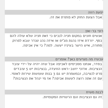
יפעת רווה
¶
אבל הצעת החוק לא פותרת את זה.
רוני בר-און
¶
אנשים חונים במקום חניה לנכים כי זאת חניה שלא עולה להם
כסף. יורדת איזו נהגת מג'יפ או איזה נהג טנדר שבא לפרוק
סחורה, איש הישר בעיניו יעשה. למה? כי אין אכיפה.
עכשיו מה מציעים כאן? אומרים
¶
בסדר, אנחנו מסכימים לאכיפה אבל שזה יהיה על-ידי עובד
הנציבות. אדוני יושב-ראש הוועדה, בנציבות יש 5 עובדים
פרט לנציבה, ובמשמרת יש גם 3 בנות שעושות שירות לאומי.
עם זה אתה רוצה לעשות אכיפה? אז מי ינהל את הנציבות?
לבנת משיח
¶
זה גם הנציבות וגם הרשויות המקומיות.