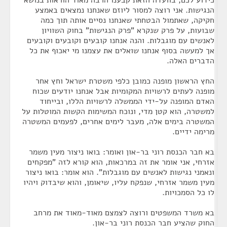
כידוע לכם, בוועדה הזאת קבענו הרבה מאוד הוראות בנושא
הנגישות. אני רוצה למסור ליוזם שאנחנו נמצאים באמצע
חקיקה, שאתמול הבטחתי שאנחנו נסיים אותה תוך כמה
שבועות, על פרק שנקרא "פרק הנגישות" בחוק השוויון
לאנשים עם מוגבלות. והנה אנחנו קובעים וקובעים וקובעים
אך למעשה בסוף אנחנו שואלים את עצמנו מי יאכוף את כל
הדברים האלה.
החץ הראשון מופנה כמובן כלפי משטרת ישראל וחץ אחר
מופנה לעתים לרשויות המקומיות אבל אנחנו יודעים שכוח
האדם המופנה על-ידי הממשלה לרשויות הללו, ובייחוד
למשטרה, הוא קטן מדי, ונוכח המשימות הקשות המוטלות על
המשטרה בימים אלה, מעבר לימים אחרים, לפעמים המשטרה
מרימה ידיים.
בא חבר הכנסת רוני בר-און ואומר: בואו ניצור מעין משמר
אזרחי, אני אומר את זה במרכאות, הוא קורא לזה "מפקחים
ונאמני נגישות לאנשים עם מוגבלות". הוא אומר: בואו ניצור
מעין משמר אזרחי, שנפקח עליו, שיאומן, והוא שיבדוק ויהיו
לו כל הסמכויות.
בא משרד המשפטים ורוצה לצמצם מאוד-מאוד את מרחב
החוק שהציע חבר הכנסת רוני בר-און.