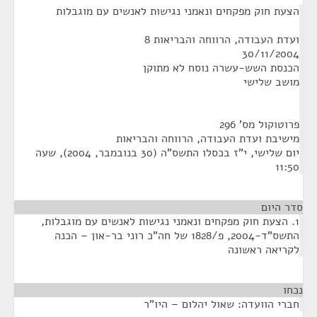
הצעת חוק מפקחים ונאמני נגישות לאנשים עם מוגבלות
ועדת העבודה, הרווחה והבריאות 8
30/11/2004
הכנסת השש-עשרה נוסח לא מתוקן
מושב שלישי
פרוטוקול מס' 296
מישיבת ועדת העבודה, הרווחה והבריאות
‏יום שלישי, י"ז בכסלו התשס"ה (‏30 בנובמבר, 2004), שעה
11:50
סדר היום
1. הצעת חוק מפקחים ונאמני נגישות לאנשים עם מוגבלות,
התשס"ד-2004, פ/1828 של חה"כ רוני בר-און – הכנה
לקריאה ראשונה
נכחו
¶
חברי הוועדה: שאול יהלום – היו"ר