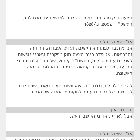
הצעת חוק מפקחים ונאמני נגישות לאנשים עם מוגבלות,
התשס"ד-2004, פ/1828
היו"ר שאול יהלום
¶
אני מתכבד לפתוח את ישיבת ועדת העבודה, הרווחה
והבריאות. על סדר היום הצעת חוק מפקחים ונאמני נגישות
לאנשים עם מוגבלות, התשס"ד-2004, של חבר הכנסת רוני
בר-און, שכבר עברה קריאה טרומית והיא לפני קריאה
ראשונה.
להזכיר לכולם, מדובר בנושא חשוב מאוד מאוד, שמתייחס
לנגישות של נכים ובעיקר למקומות החניה של הנכים.
רוני בר-און
¶
אבל לא רק, אדוני היושב-ראש.
היו"ר שאול יהלום
¶