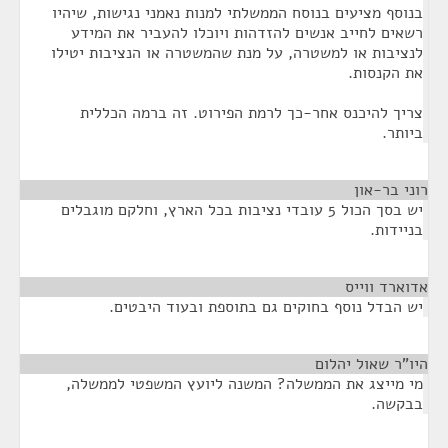
בנוסף מציעים בנוסח הממשלתי למנות נאמני נגישות, שיהיו
רשאים לחייב אנשים להזדהות ויוכלו להעביר את המידע
לנציבות או למשטרה, על מנת שהמשטרה או הנציבות יטילו
את הקנסות.
צריך להיכנס אחר-כך לרמת הפירוט. זה ברמה הכללית
ביותר.
רוני בר-און
¶
יש בסך הכול 5 עובדי נציבות בכל הארץ, וחלקם מוגבלים
בניידות.
אדוארד ווייס
¶
יש הבדל נוסף בחוקים גם בתוספת ובעוד היבטים.
היו"ר שאול יהלום
¶
מי מייצג את הממשלה? המשנה ליועץ המשפטי לממשלה,
בבקשה.