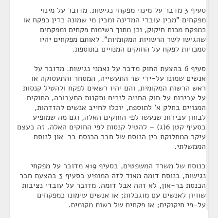
סעיף 3 מדבר על מינוי מפקחי נגישות. מדובר על מינוי
מפקחים "מבין עובדי המדינה ומבין מי שמונה כדין כפקח או
כמפקח מכוח חיקוק, וכן מתוך רשימות פקחים ומפקחים
שהגישו לשר הרשויות המקומיות". לאותם מפקחים יהיו
סמכויות לפקח על החוקים המנויים בתוספת.
סעיף 6 בהצעת החוק מדבר על נאמני נגישות. מדובר על
אנשים שמונו על-ידי שר התעשייה, המסחר והתעסוקה או
ראש הרשות המקומית, והם יהיו רשאים לפקח ולהטיל קנסות
על עבירות על חוק החניה לנכים ותקנות התעבורה, החוקים
המנויים בחלק א' לתוספת, יוכלו לחייב אנשים להזדהות,
לבחון עבירות שנעשו לפי החוקים האלה, וגם מה שמופיע
בסעיף קטן 6(ג) – להטיל קנסות לפי החוקים האלה. זה בעצם
עיקר המחלוקת בין הנוסח של חבר הכנסת בר-און לנוסח
הממשלתי.
בנוסח של משרד המשפטים, בסעיף 19א מדובר על מפקחי
נגישות, בנוסח דומה מאוד לזה המופיע בסעיף 3 בהצעת חבר
הכנסת בר-און, לא זהה אבל דומה. מדובר על עובדי נציבות
שוויון לאנשים עם מוגבלות; או אנשים שימונו כמפקחים
על-פי חיקוקים; או פקחים של רשות מקומית.