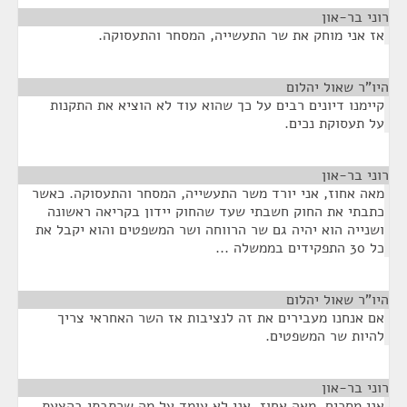
רוני בר-און
¶
אז אני מוחק את שר התעשייה, המסחר והתעסוקה.
היו"ר שאול יהלום
¶
קיימנו דיונים רבים על כך שהוא עוד לא הוציא את התקנות
על תעסוקת נכים.
רוני בר-און
¶
מאה אחוז, אני יורד משר התעשייה, המסחר והתעסוקה. כאשר
כתבתי את החוק חשבתי שעד שהחוק יידון בקריאה ראשונה
ושנייה הוא יהיה גם שר הרווחה ושר המשפטים והוא יקבל את
כל 30 התפקידים בממשלה ...
היו"ר שאול יהלום
¶
אם אנחנו מעבירים את זה לנציבות אז השר האחראי צריך
להיות שר המשפטים.
רוני בר-און
¶
אני מסכים, מאה אחוז. אני לא עומד על מה שכתבתי בהצעת