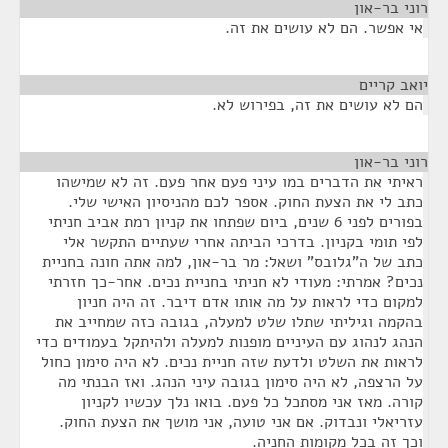
רוני בר-און
¶
אי אפשר. הם לא עושים את זה.
יואב קריים
¶
הם לא עושים את זה, בפירוש לא.
רוני בר-און
¶
ראיתי את הדברים במו עיני פעם אחר פעם. זה לא שמישהו
כתב לי את הצעת החוק. אספר לכם מהניסיון האישי שלי.
בפורים לפני 6 שנים, ביום שפתחו את קניון רמת אביב חניתי
לפי תומי בקניון. בדרכי הביתה אחרי שעתיים התקשר אלי
כתב של ה"גלובס" ושאל: מר בר-און, למה אתה חונה בחניית
נכים? אמרתי: מעודי לא חניתי בחניית נכים. אחר-כך חזרתי
למקום כדי לראות על מה אותו אדם דיבר. זה היה חניון
בהקמה וגיליתי שתלו שלט למעלה, בגובה כזה שמחייב את
הנהג לנהוג עם העיניים מופנות למעלה ולהיתקל בעמודים כדי
לראות את השלט ולדעת שזה חניית נכים. לא היה סימון כחול
על הרצפה, לא היה סימון בגובה עיני הנהג. ואז הבנתי מה
קורה. מאז אני מסתכל כל פעם. בואו נלך עכשיו לקניון
עזריאלי ונבדוק. אם אני טועה, אני מושך את הצעת החוק.
וכך זה בכל מקומות החניה.