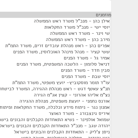
מוזמנים
¶
אילן כהן - מנכ"ל משרד ראש הממשלה
יוסי ישי - מנכ"ל משרד החקלאות
שי וינר - משרד ראש הממשלה
מירב כהן - משרד ראש הממשלה
אפרים כהן - ראש מנהלת עובדים זרים, משרד התמ"ת
ששי קציר - מנהל מינהל האוכלוסין, משרד הפנים
אמיר גל - משרד הפנים
דניאל סלומון - הלשכה המשפטית, משרד הפנים
סבין חדד - משרד הפנים
יוסי שבת - משרד הפנים
עו"ד תומר מוסקוביץ- יועץ משפטי, משרד התמ"ת
תנ"צ עאטף דגש - ראש מנהלת ההגירה, המשרד לביטחון
נצ"מ אליהו אהרוני - קצין אג"מ הגירה
אורנס נחמני - יועצת משפטית, מנהלת ההגירה
אמנון נגר - ניתוח מידע וכלכלה, משרד החקלאות ופיתוח
איריס גינצבורג - משרד האוצר
שמואל אולפינר - נשיא התאחדות הקבלנים והבונים בישר
יהודה שגב - מנכ"ל התאחדות הקבלנים והבונים בישראל
ניסן צ'ליק - התאחדות הקבלנים והבונים בישראל