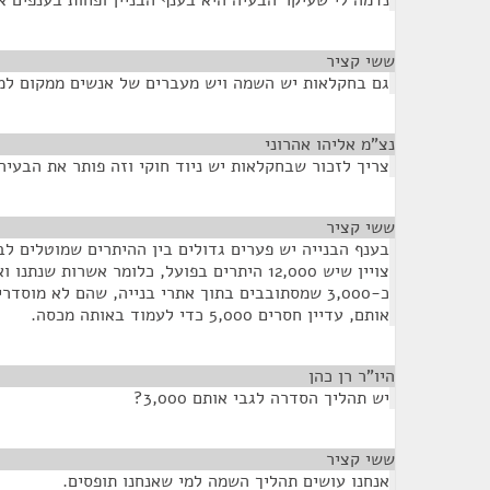
נדמה לי שעיקר הבעיה היא בענף הבניין ופחות בענפים א
ששי קציר
¶
גם בחקלאות יש השמה ויש מעברים של אנשים ממקום למ
נצ"מ אליהו אהרוני
¶
צריך לזכור שבחקלאות יש ניוד חוקי וזה פותר את הבעיה
ששי קציר
¶
בענף הבנייה יש פערים גדולים בין ההיתרים שמוטלים לב
צויין שיש 12,000 היתרים בפועל, כלומר אשרות שנ
כ-3,000 שמסתובבים בתוך אתרי בנייה, שהם לא מוסד
אותם, עדיין חסרים 5,000 כדי לעמוד באותה מכסה.
היו"ר רן כהן
¶
יש תהליך הסדרה לגבי אותם 3,000?
ששי קציר
¶
אנחנו עושים תהליך השמה למי שאנחנו תופסים.