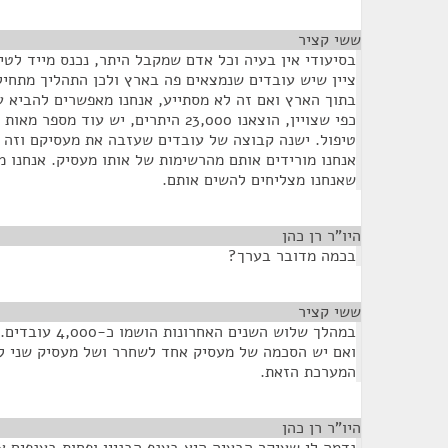
ששי קציר
¶
בסיעודי אין בעיה וכל אדם שמקבל היתר, נכנס מייד לט
ציין שיש עובדים שנמצאים פה בארץ ולכן התהליך מתחי
בתוך הארץ ואם זה לא מסתייע, אנחנו מאפשרים להביא ע
כפי שצויין, הוצאנו 23,000 היתרים, יש ע
טיפול. ישנה קבוצה של עובדים שעזבה את מעסיקם וזה נ
אנחנו מורידים אותם מהרשימות של אותו מעסיק. אנחנו 
שאנחנו מצליחים להשים אותם.
היו"ר רן כהן
¶
בכמה מדובר בערך?
ששי קציר
¶
במהלך שלוש השנים 
ואם יש הסכמה של מעסיק אחד לשחרר ושל מעסיק שני לק
המערכת הזאת.
היו"ר רן כהן
¶