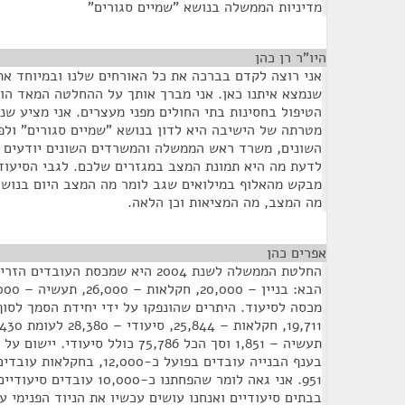
מדיניות הממשלה בנושא "שמיים סגורים"
היו"ר רן כהן
¶
אני רוצה לקדם בברכה את כל האורחים שלנו ובמיוחד א
שנמצא איתנו כאן. אני מברך אותך על ההחלטה המאד הומ
הטיפול בחסינות בתי החולים מפני מעצרים. אני מציע שנ
מטרתה של הישיבה היא לדון בנושא "שמיים סגורים" ולפ
השונים, משרד ראש הממשלה והמשרדים השונים יודעים מ
לדעת מה היא תמונת המצב במגזרים שלכם. לגבי הסיעוד,
מבקש מהאלוף במילואים שגב לומר מה המצב היום בנושא
מה המצב, מה המציאות וכן הלאה.
אפרים כהן
¶
תעשיה – 1,851 וסך הכל 75,786 כולל סי
951. אני גאה לומר שהפחתנו כ-
בבתים סיעודיים ואנחנו עושים עכשיו את הניוד הפנימי ע