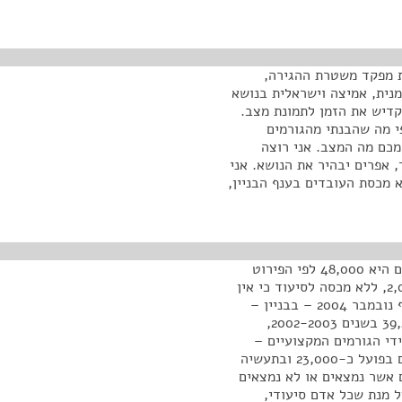
ת מפקד משטרת ההגירה,
נית, אמיצה וישראלית בנושא
קדיש את הזמן לתמונת מצב.
י מה שהבנתי מהגורמים
כם מה המצב. אני רוצה
 אפרים יבהיר את הנושא. אני
 מכסת העובדים בענף הבניין,
החלטת הממשלה לשנת 2004 היא שמכסת העובדים הזרים היא 48,000 לפי הפירוט
הבא: בניין – 20,000, חקלאות – 26,000, תעשיה – 2,000, ללא מכסה לסיעוד כי אין
מכסה לסיעוד. היתרים שהונפקו על ידי יחידת הסמך לסוף נובמבר 2004 – בבניין –
19,711, חקלאות – 25,844, סיעודי – 28,380 לעומת 39,430 בשנים 2002-2003,
עודי. יישום על ידי הגורמים המקצועיים –
בענף הבנייה עובדים בפועל כ-12,000, בחקלאות עובדים בפועל כ-23,000 ובתעשיה
10,000 עובדים סיעודיים אשר נמצאים או לא נמצאים
ל מנת שכל אדם סיעודי,