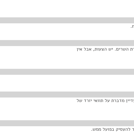
.
 להחלטת ועדת השרים. יש הצעות, אבל אין
ממשלה רב שנתית שהתקבלה בשנת 2001, שעדיין מדברת על תוואי יורד של
ר להעסיק בפועל ממש.