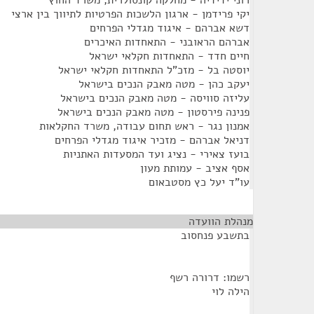
רוני ידידיה - מחלקה קונסולרית, משרד החוץ
יקי פרידמן - ארגון הלשכות הפרטיות לתיווך בין ארצי
דשא אברהם - איגוד מגדלי הפרחים
אברהם הראובני - התאחדות האיכרים
חיים חדד - התאחדות חקלאי ישראל
יוסטה בל - מזכ"ל התאחדות חקלאי ישראל
יעקב כהן - מטה מאבק הנכים בישראל
עליזה סוויסה - מטה מאבק הנכים בישראל
פנינה פירסטון - מטה מאבק הנכים בישראל
אמנון נגר - ראש תחום עבודה, משרד החקלאות
דניאל אברהם - מזכיר איגוד מגדלי הפרחים
בועז צאירי - נציג ועד המסעדות האתניות
אסף אציב - עמותת מעון
עו"ד יעל כץ מסטבאום
מנהלת הוועדה
¶
בתשבע פנחסוב
רשמו: דרורה רשף
הילה לוי