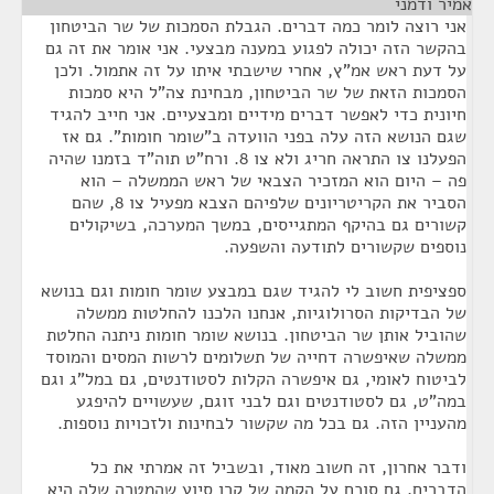
אמיר ודמני
¶
אני רוצה לומר כמה דברים. הגבלת הסמכות של שר הביטחון
בהקשר הזה יכולה לפגוע במענה מבצעי. אני אומר את זה גם
על דעת ראש אמ"ץ, אחרי שישבתי איתו על זה אתמול. ולכן
הסמכות הזאת של שר הביטחון, מבחינת צה"ל היא סמכות
חיונית כדי לאפשר דברים מידיים ומבצעיים. אני חייב להגיד
שגם הנושא הזה עלה בפני הוועדה ב"שומר חומות". גם אז
הפעלנו צו התראה חריג ולא צו 8. ורח"ט תוה"ד בזמנו שהיה
פה – היום הוא המזכיר הצבאי של ראש הממשלה – הוא
הסביר את הקריטריונים שלפיהם הצבא מפעיל צו 8, שהם
קשורים גם בהיקף המתגייסים, במשך המערכה, בשיקולים
נוספים שקשורים לתודעה והשפעה.
ספציפית חשוב לי להגיד שגם במבצע שומר חומות וגם בנושא
של הבדיקות הסרולוגיות, אנחנו הלכנו להחלטות ממשלה
שהוביל אותן שר הביטחון. בנושא שומר חומות ניתנה החלטת
ממשלה שאיפשרה דחייה של תשלומים לרשות המסים והמוסד
לביטוח לאומי, גם איפשרה הקלות לסטודנטים, גם במל"ג וגם
במה"ט, גם לסטודנטים וגם לבני זוגם, שעשויים להיפגע
מהעניין הזה. גם בכל מה שקשור לבחינות ולזכויות נוספות.
ודבר אחרון, זה חשוב מאוד, ובשביל זה אמרתי את כל
הדברים, גם סוכם על הקמה של קרן סיוע שהמטרה שלה היא