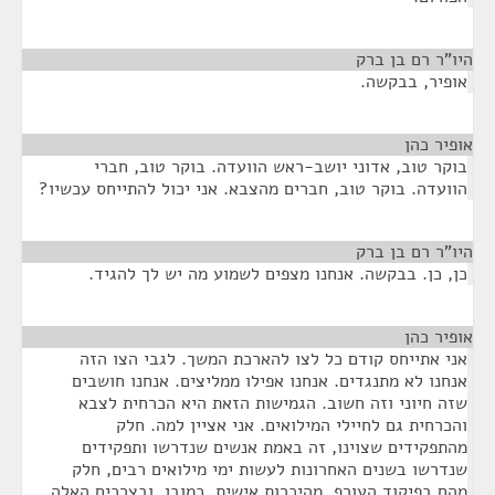
היו"ר רם בן ברק
¶
אופיר, בבקשה.
אופיר כהן
¶
בוקר טוב, אדוני יושב-ראש הוועדה. בוקר טוב, חברי
הוועדה. בוקר טוב, חברים מהצבא. אני יכול להתייחס עכשיו?
היו"ר רם בן ברק
¶
כן, כן. בבקשה. אנחנו מצפים לשמוע מה יש לך להגיד.
אופיר כהן
¶
אני אתייחס קודם כל לצו להארכת המשך. לגבי הצו הזה
אנחנו לא מתנגדים. אנחנו אפילו ממליצים. אנחנו חושבים
שזה חיוני וזה חשוב. הגמישות הזאת היא הכרחית לצבא
והכרחית גם לחיילי המילואים. אני אציין למה. חלק
מהתפקידים שצוינו, זה באמת אנשים שנדרשו ותפקידים
שנדרשו בשנים האחרונות לעשות ימי מילואים רבים, חלק
מהם בפיקוד העורף, מהיכרות אישית, כמובן. ובצרכים האלה,