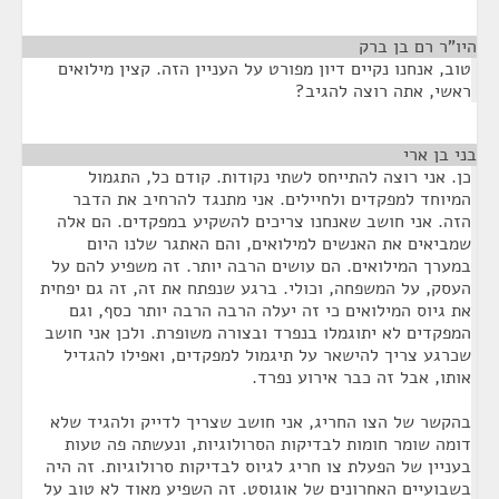
היו"ר רם בן ברק
¶
טוב, אנחנו נקיים דיון מפורט על העניין הזה. קצין מילואים
ראשי, אתה רוצה להגיב?
בני בן ארי
¶
כן. אני רוצה להתייחס לשתי נקודות. קודם כל, התגמול
המיוחד למפקדים ולחיילים. אני מתנגד להרחיב את הדבר
הזה. אני חושב שאנחנו צריכים להשקיע במפקדים. הם אלה
שמביאים את האנשים למילואים, והם האתגר שלנו היום
במערך המילואים. הם עושים הרבה יותר. זה משפיע להם על
העסק, על המשפחה, וכולי. ברגע שנפתח את זה, זה גם יפחית
את גיוס המילואים כי זה יעלה הרבה הרבה יותר כסף, וגם
המפקדים לא יתוגמלו בנפרד ובצורה משופרת. ולכן אני חושב
שכרגע צריך להישאר על תיגמול למפקדים, ואפילו להגדיל
אותו, אבל זה כבר אירוע נפרד.
בהקשר של הצו החריג, אני חושב שצריך לדייק ולהגיד שלא
דומה שומר חומות לבדיקות הסרולוגיות, ונעשתה פה טעות
בעניין של הפעלת צו חריג לגיוס לבדיקות סרולוגיות. זה היה
בשבועיים האחרונים של אוגוסט. זה השפיע מאוד לא טוב על