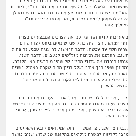
שבועות בשנה על פי מודל האימונים של ההנדסה; וחיילים
שמשרתים בהפעלה של מה שאנחנו קוראים מכ"ם ר"ז, ביחידת
המכ"מים יש גדוד סדיר שמבצע את זה וגם הוא נדרש במהלך
השנה להתאמן לרמת הכשירות, ואז אנחנו צריכים סד"כ
שיחליף אותו.
בהיערכות לדיון הזה פירטנו את הצרכים המבצעיים בצורה
יותר עמוקה. הצו הזה כולל שני שינויים ביחס לצו הקודם
שהיה תקף עד עכשיו. הדבר הראשון, זה עניין טכני, זה פחות
חשוב, החלפנו את המינוח מזל"טים לכטב"ם. הדבר השני,
אנחנו הורדנו את גדודי החי"ר קל שהיו מוחרגים בצו הקודם,
ומכיוון שאין בכך צורך בגלל בניין הכוח שקרה בצה"ל בשנים
האחרונות, אז הורדנו אותם מהבקשה הנוכחית. יתר הדברים
הם יציבים ונשארו דומים לצו הקודם. וזה פחות או יותר
הנושא הראשון.
ושוב, אני יכול לפרט יותר. אבל אנחנו העברנו את הדברים
בצורה מאוד מסודרת ומפורטת. וגם פה אני חושב שדי פירטתי
את הדברים. אם צריך, אני כמובן ארחיב לפי בקשתך, אדוני
היושב-ראש.
לגבי הצו השני, צו המשך – חוק המילואים קובע היקף ימים
מרבי לקריאה למשרת מילואים בתקופה של שלוש שנים כאשר