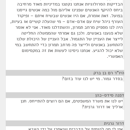
הבדיקות הסרולוגיות אנחנו נקטנו במדיניות מאוד מרחיבה
ביחס להיקף האנשים שפנינו אליהם מול כמה אנשים גייסנו
בפועל. זאת אומרת, אם היו אנשים שבשיח איתם – ופיקוד
העורף ניהל שיח עם אדם-אדם – מי שהעלה קשיים או בעיות,
היה לנו מספיק מרחב תמרון, והשתדלנו מאוד. אני לא אומר
שלא פגענו באנשים. ולכן גם אמרתי שהממשלה החליטה
לייצר את העניין של התגמול. אבל העניין של היכולת שלנו
להתחשב באנשים ולייצר פה מרחב תמרון כדי להתחשב במי
שלא יכול להגיע. אנחנו ניסינו לעשות את זה במקסימום
האפשרי.
היו"ר רם בן ברק
¶
בסדר גמור. מי יש לנו עוד בזום?
דפנה סידס-כהן
¶
יש לנו את משרד המשפטים, אם הם רוצים להתייחס. חנן
ארליך או דרור גרנית?
דרור גרנית
¶
אין לי מה להוסיף על הדברים שנאמרו על ידי הצבא.