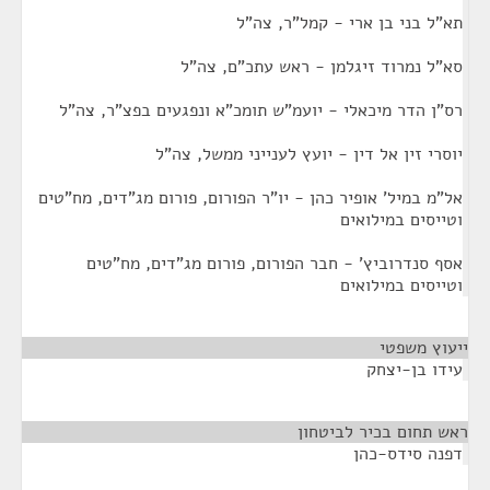
תא"ל בני בן ארי - קמל"ר, צה"ל
סא"ל נמרוד זיגלמן - ראש עתכ"ם, צה"ל
רס"ן הדר מיכאלי - יועמ"ש תומכ"א ונפגעים בפצ"ר, צה"ל
יוסרי זין אל דין - יועץ לענייני ממשל, צה"ל
אל"מ במיל' אופיר כהן - יו"ר הפורום, פורום מג"דים, מח"טים
וטייסים במילואים
אסף סנדרוביץ' - חבר הפורום, פורום מג"דים, מח"טים
וטייסים במילואים
ייעוץ משפטי
¶
עידו בן-יצחק
ראש תחום בכיר לביטחון
¶
דפנה סידס-כהן