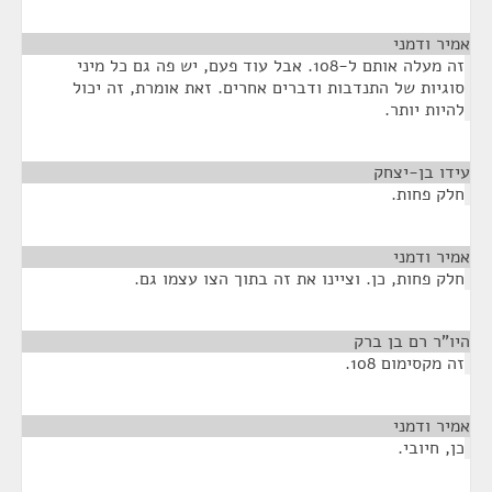
אמיר ודמני
¶
זה מעלה אותם ל-108. אבל עוד פעם, יש פה גם כל מיני
סוגיות של התנדבות ודברים אחרים. זאת אומרת, זה יכול
להיות יותר.
עידו בן-יצחק
¶
חלק פחות.
אמיר ודמני
¶
חלק פחות, כן. וציינו את זה בתוך הצו עצמו גם.
היו"ר רם בן ברק
¶
זה מקסימום 108.
אמיר ודמני
¶
כן, חיובי.