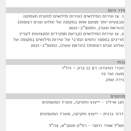
סדר היום
1. צו שירות המילואים (שירות מילואים למטרת תעסוקה
מבצעית יותר מפעם אחת בתקופה של שלוש שנים רצופות)
(הוראת שעה), התשפ"ב-2021
2. צו שירות המילואים (קביעת תפקידים ומקצועות לעניין
חריגים במספר הימים המרבי של שירות מילואים בתקופה של
שלוש שנים רצופות) (הוראת שעה), התשפ"ב-2021
נכחו
¶
חברי הוועדה: רם בן ברק – היו"ר
משה טור פז
נירה שפק
מוזמנים
¶
חנן ארליך - ייעוץ וחקיקה, משרד המשפטים
דרור גרנית - ייעוץ וחקיקה, משרד המשפטים
תא"ל אמיר ודמני - רח"ט תומכ"א, צה"ל