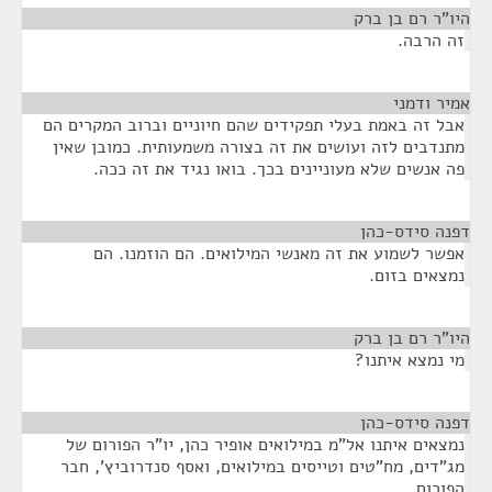
היו"ר רם בן ברק
¶
זה הרבה.
אמיר ודמני
¶
אבל זה באמת בעלי תפקידים שהם חיוניים וברוב המקרים הם
מתנדבים לזה ועושים את זה בצורה משמעותית. כמובן שאין
פה אנשים שלא מעוניינים בכך. בואו נגיד את זה ככה.
דפנה סידס-כהן
¶
אפשר לשמוע את זה מאנשי המילואים. הם הוזמנו. הם
נמצאים בזום.
היו"ר רם בן ברק
¶
מי נמצא איתנו?
דפנה סידס-כהן
¶
נמצאים איתנו אל"מ במילואים אופיר כהן, יו"ר הפורום של
מג"דים, מח"טים וטייסים במילואים, ואסף סנדרוביץ', חבר
הפורום.