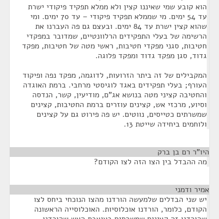
הוא קובע שמי שאיננו קצין ולא ממלא תפקיד פיקודי ישרת
עד 54 ימים. מי שממלא תפקיד פיקודי – עד 70 ימים. ומי
שהוא קצין ישרת עד 84 ימים. ובעצם גם פה העברנו את
הרשימה של בעלי התפקידים הרלוונטיים, שמדובר במפקדי
חטיבות, סגני מפקדי חטיבות, ראשי מטה של חטיבות, מפקד
גדוד, סגן מפקד גדוד ומפקד פלוגה.
המקבילים של זה ביתר הזרועות, לדוגמה, מפקד נפה ופיקוד
העורף; בעלי תפקידים באגד לוגיסטי מרחבי. ברמת האוגדה
והחטיבה קציני מטה בנושא אג"ם, מודיעין, קשר, הנדסה
וסיוע, מרכזי אש, קצינים עוזרים ברמת החטיבות, קצינים
שמשרתים כטייסים, נווטים. יש פה פירוט גם על קצינים
ולוחמים ביחידה שייטת 13.
היו"ר רם בן ברק
¶
מה ההבדל בין הצו הזה לצו הקודם?
אמיר ודמני
¶
יש שני הבדלים שלמעשה הורדנו מהצו הנוכחי ביחס לצו
הקודם, כלומר, הורדנו אוכלוסיות. האוכלוסייה הראשונה