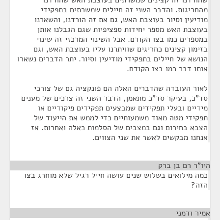
שהורדנו זה קצינים שמשרתים בעוצבת האש שהורדנו
מהחריגות. והדבר השני זה חיילים שמשרתים בתפקידי
מודיעין וסיור בעוצבת האש, גם את זה הורדנו, והשארנו
בעוצבת האש מספר יחידות ספציפיות שגם הגבלנו אותן
במספרים כמו בצו הקודם. אבל השינוי המרכזי זה שינוי
בזימון קצינים כחריגים שוויתרנו עליו בעוצבת האש, וגם
הנושא של חיילים בתפקידי מודיעין וסיור. יתר הדברים נשארו
אותו דבר כמו בצו הקודם.
לאור העובדה שהדברים האלה הם פונקציה גם של צורכי
סד"כ, בעיקר סד"כ מתאמן, הדבר השני זה צרכים של מענים
מידיים ובעלי תפקידים שמבצעים תפקידים פיקודיים או
תפקידי מטה מאוד משמעותיים כדי לממש את הייעוד של
הצבא בחירום וגם במצבים של הסלמות כאלה ואחרות. אז
אנחנו מבקשים לאשר את שני הצווים.
היו"ר רם בן ברק
¶
כמה מילואים בשלוש שנים עושה חייל רגיל שלא מוחרג בצו
הזה?
אמיר ודמני
¶