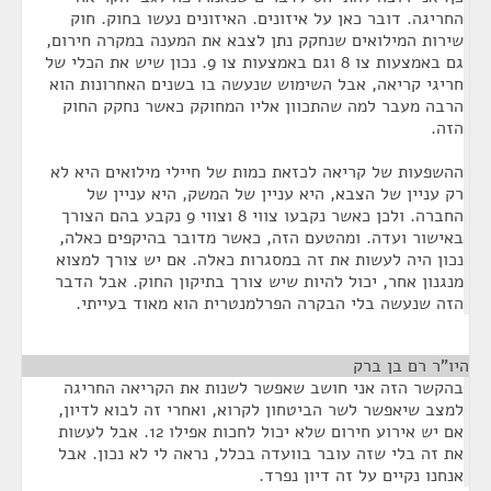
החריגה. דובר כאן על איזונים. האיזונים נעשו בחוק. חוק
שירות המילואים שנחקק נתן לצבא את המענה במקרה חירום,
גם באמצעות צו 8 וגם באמצעות צו 9. נכון שיש את הכלי של
חריגי קריאה, אבל השימוש שנעשה בו בשנים האחרונות הוא
הרבה מעבר למה שהתכוון אליו המחוקק כאשר נחקק החוק
הזה.
ההשפעות של קריאה לכזאת כמות של חיילי מילואים היא לא
רק עניין של הצבא, היא עניין של המשק, היא עניין של
החברה. ולכן כאשר נקבעו צווי 8 וצווי 9 נקבע בהם הצורך
באישור ועדה. ומהטעם הזה, כאשר מדובר בהיקפים כאלה,
נכון היה לעשות את זה במסגרות כאלה. אם יש צורך למצוא
מנגנון אחר, יכול להיות שיש צורך בתיקון החוק. אבל הדבר
הזה שנעשה בלי הבקרה הפרלמנטרית הוא מאוד בעייתי.
היו"ר רם בן ברק
¶
בהקשר הזה אני חושב שאפשר לשנות את הקריאה החריגה
למצב שיאפשר לשר הביטחון לקרוא, ואחרי זה לבוא לדיון,
אם יש אירוע חירום שלא יכול לחכות אפילו 12. אבל לעשות
את זה בלי שזה עובר בוועדה בכלל, נראה לי לא נכון. אבל
אנחנו נקיים על זה דיון נפרד.