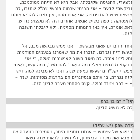
ולצערי, התפיסה שקיבלתי, אבל היא לא הייתה ממוסמכת,
וביקשתי לדעת – אני הבנתי שכמות פורשי צה"ל שחזרו, זה
אנשים שיש להם פנסיה, אני אחת מהם, אין סיבה להביא אותם
לתעסוקה נוספת כשיש אנשים אחרים וזה לא מקצוע נדרש,
זאת אומרת, אין כאן התמחות מסוימת. ולא קיבלתי תשובה
לזה.
אחד הדברים שאני מבקשת – אני ממש מבקשת מכם, אל
תעשו דיון וגמרנו. תזכרו את מה שאמרנו בפעמים הקודמות
ותשלימו אותם. זה מאוד חשוב לאישורים האלה, כי אני
בדקתי מדגמית אצלי כמה הוארך להם משך, כמה עשו, ראיתי
מפקדי יקל"רים שעשו כמעט שנה, ואני לא מבינה למה. ויש
לזה נגררת, כי אותם פנסיונרים הם בדרגות מסוימות, שזה -
- - רכב צמוד וכולי. קצת פתחתי מעבר לדיון הזה.
היו"ר רם בן ברק
¶
זה לא נושא הדיון.
נירה שפק (יש עתיד)
¶
הנושא של שימוש – אנחנו נותנים היתר, מסמיכים כוועדה את
הצבא ואת משרד הביטחון, ולי חשוב לראות שזה נשאר