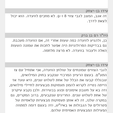
עידו בן-יצחק
¶
זה אגב, המצב לגבי צווי 8 ו-9. לא מחכים לוועדה. הוא יכול
לצאת לדרך.
היו"ר רם בן ברק
¶
כן, ולהגיע לוועדה כמה שעות אחרי זה, אם הוועדה מעכבת.
גם בבדיקות הסרולוגיות היה אפשר לחכות את שמונה השעות
האלה ולעבור בוועדה. לא פרצה מלחמה.
עידו בן-יצחק
¶
לגבי הצווים שמונחים על שולחן הוועדה, אני אתחיל עם צו
התע"ם. בעצם הרעיון המרכזי שנקבע בחוק המילואים,
שבגללו קבעו את הכלל של אחת לשלוש שנים, היא שעד אז
הייתה נטייה לקרוא להמון תעסוקות מבצעיות לחיילי מילואים,
וזה בא על חשבון אימונים ופגע בכשירות. ולכן נקבע עיקרון
של אחת לשלוש שנים. החריגים שנקבעים, ברוב המקרים, גם
במקרה שלנו, זה לא אותן תעסוקות מבצעיות קלאסיות של
פטרולים על הגבולות או באיו"ש, וזה בעצם דומה למתווה
הפעילות המבצעית האמיתית שלהם.