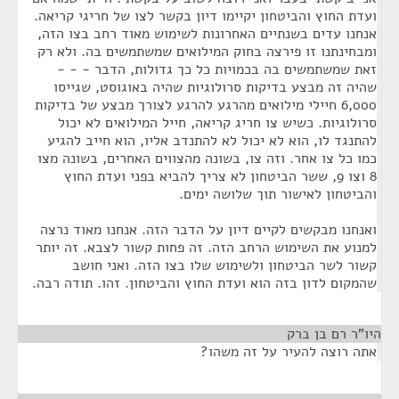
ועדת החוץ והביטחון יקיימו דיון בקשר לצו של חריגי קריאה.
אנחנו עדים בשנתיים האחרונות לשימוש מאוד רחב בצו הזה,
ומבחינתנו זו פירצה בחוק המילואים שמשתמשים בה. ולא רק
זאת שמשתמשים בה בכמויות כל כך גדולות, הדבר - - -
שהיה זה מבצע בדיקות סרולוגיות שהיה באוגוסט, שגייסו
6,000 חיילי מילואים מהרגע להרגע לצורך מבצע של בדיקות
סרולוגיות. כשיש צו חריג קריאה, חייל המילואים לא יכול
להתנגד לו, הוא לא יכול לא להתנדב אליו, הוא חייב להגיע
כמו כל צו אחר. וזה צו, בשונה מהצווים האחרים, בשונה מצו
8 וצו 9, ששר הביטחון לא צריך להביא בפני ועדת החוץ
והביטחון לאישור תוך שלושה ימים.
ואנחנו מבקשים לקיים דיון על הדבר הזה. אנחנו מאוד נרצה
למנוע את השימוש הרחב הזה. זה פחות קשור לצבא. זה יותר
קשור לשר הביטחון ולשימוש שלו בצו הזה. ואני חושב
שהמקום לדון בזה הוא ועדת החוץ והביטחון. זהו. תודה רבה.
היו"ר רם בן ברק
¶
אתה רוצה להעיר על זה משהו?