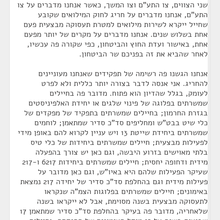
שני הצווים, צו התע"ם וצו המשך, כאשר אנחנו מדברים על צו
התע"ם, אנחנו מדברים על חריג לחוק המילואים שקובע
שחייל ייקרא לשירות מילואים למטרת תעסוקה מבצעית פעם
אחת בשלוש שנים. אנחנו מדברים על מקרים של יותר מפעם
אחת, באישור ועדת החוץ והביטחון, כפי שקורה פה עכשיו,
לאחר שהביא את זה בפניכם שר הביטחון.
אנחנו הגשנו פה רשימה של תפקידים שאנחנו מעוניינים
להחריג. אני אנסה לדבר בצורה יותר כללית ולא לפרט
לעומק, בגלל שהדיון הוא פתוח. מדובר פה בחיילים
שמשרתים בפלוגה של פינוי שלגים או יחידת האלפיניסטים
בגזרת החרמון; בחיילים שמשרתים בתפקיד של מפקדים של
כלי שיט בבט"ש ומחליפים סד"כ סדיר שמתאמן; לוחמים
שמשרתים ביחידת שייטת 13 ויש עניין לקרוא להם באופן מידי
לפעילות מבצעית; חיילים שמשרתים ביחידות של כלי טיס
בלתי מאוישים בזרוע היבשה, וגם כאן יש צורך בהפעלה
מידית ודחופה יחסית; חיילים שמשרתים ביחידות 6217 ו-217
שעיקר הפעילות שלהם היא באיו"ש, וגם כאן מדובר על
פעילות מידית וגם בהחלפת סד"כ סדיר של יחידה 217 נמצאת
באימונים; חיילים שמשרתים בפלוגות הצמ"ה שנקראו
לתעסוקה מבצעית בשנה מסוימת, אבל לא ייקראו בשנה
שלאחריה, מדובר פה בעיקר בהחלפת סד"כ סדיר שמתאמן 17