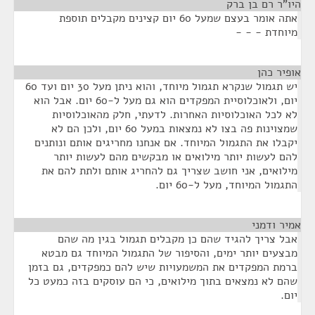
היו"ר רם בן ברק
¶
אתה אומר בעצם שמעל 60 יום קצינים מקבלים תוספת
מיוחדת - - -
אופיר כהן
¶
יש תגמול שנקרא תגמול מיוחד, והוא ניתן מעל 30 יום ועד 60
יום, ולאוכלוסיית המפקדים הוא גם מעל ל-60 יום. אבל הוא
לא לכל האוכלוסיות האחרות. לדעתי, חלק מהאוכלוסיות
שמצוינות פה בצו לא נמצאות במעל 60 יום, ולכן הם לא
יקבלו את התגמול המיוחד. אם אנחנו מחריגים אותם ונותנים
להם לעשות יותר מילואים או מבקשים מהם לעשות יותר
מילואים, אני חושב שצריך גם להחריג אותם ולתת להם את
התגמול המיוחד, מעל ל-60 יום.
אמיר ודמני
¶
אבל צריך להגיד שהם כן מקבלים תגמול בגין מה שהם
מבצעים יותר ימים, והסיפור של התגמול המיוחד גם מבטא
ברמת המפקדים את המשמעויות שיש להם כמפקדים, גם בזמן
שהם לא נמצאים בתוך מילואים, כי הם עוסקים בזה כמעט כל
יום.