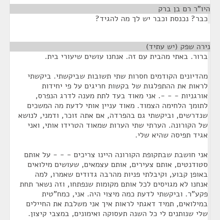
היו"ר רם בן ברק
¶
כבר? נכנסת וכבר יש לך מה להגיד?
נירה שפק (יש עתיד)
¶
ברור. באתי מהבית עם זה. אנחנו עושים שיעורי בית.
מהדיונים הקודמים חסרות שתי תשובות שביקשתי. ביקשתי
לראות את ההתפלגות של בקשות חריגים על פי יחידות
אורגניות - - -. אני מאוד בעד לתת מענה לדרג הנפרס,
לתומך הלחימה הצמוד. מאוד עניין אותי לדעת מה המשכים
שנדרשים, וביקשתי גם בהפרדה, אם אתה זוכר, ודמני, לנושא
של הקורונה. הערתי שתי הערות שמאוד הטרידו אותי, ואני
אגיד תפיסה שהיא שלי.
אני חושבת שבתקופת הקורונה היינו צריכים - - - על אותם
סטודנטים, אותם צעירים, אותם עצמאים, שעושים מילואים
באופן קבוע, וקיבלתי פניות מהרבה גדודים שאמרו, למה
אנחנו לא מגויסים לכל אותם מקומות שנפתחו, וזה נשאר תחת
פקע"ר. וביקשתי לדעת כמה מיצוי היה. אני, כמח"טית
במילואים, תמיד דאגתי לראות איך אני משלבת את החיילים
שלי שנותנים לי כל השנה תעסוקה ואימונים, במצבי קיצון.