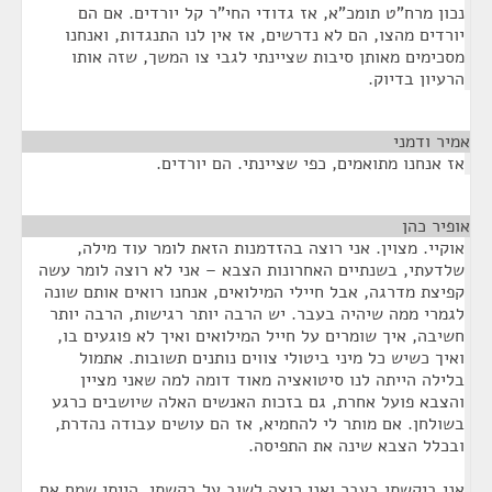
נכון מרח"ט תומכ"א, אז גדודי החי"ר קל יורדים. אם הם
יורדים מהצו, הם לא נדרשים, אז אין לנו התנגדות, ואנחנו
מסכימים מאותן סיבות שציינתי לגבי צו המשך, שזה אותו
הרעיון בדיוק.
אמיר ודמני
¶
אז אנחנו מתואמים, כפי שציינתי. הם יורדים.
אופיר כהן
¶
אוקיי. מצוין. אני רוצה בהזדמנות הזאת לומר עוד מילה,
שלדעתי, בשנתיים האחרונות הצבא – אני לא רוצה לומר עשה
קפיצת מדרגה, אבל חיילי המילואים, אנחנו רואים אותם שונה
לגמרי ממה שיהיה בעבר. יש הרבה יותר רגישות, הרבה יותר
חשיבה, איך שומרים על חייל המילואים ואיך לא פוגעים בו,
ואיך כשיש כל מיני ביטולי צווים נותנים תשובות. אתמול
בלילה הייתה לנו סיטואציה מאוד דומה למה שאני מציין
והצבא פועל אחרת, גם בזכות האנשים האלה שיושבים כרגע
בשולחן. אם מותר לי להחמיא, אז הם עושים עבודה נהדרת,
ובכלל הצבא שינה את התפיסה.
אני ביקשתי בעבר ואני רוצה לשוב על בקשתי. הייתי שמח אם