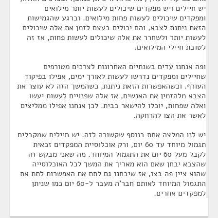
יש חיילים ויש מפקדים שיכולים לעשות יותר מילואים
ומפקדים שיכולים לעשות פחות מילואים. וברגע שהגמישות
הזאת ניתנת לצבא, והם יכולים בעצם לזמן את אלה שיכולים
לעשות יותר ולשחרר את אלה שיכולים לעשות פחות, אז זה
לטובת חיילי המילואים.
ופה אנחנו עדים בשנתיים האחרונות לצרכים מטורפים
שחיילים ומפקדים נדרשו לעשות לאורך ימים, אפילו בפיקוד
העורף. וכשהאפשרות הזאת ניתנת, כשהמשך הזה לא עוצר את
הצבא מלהזמין את האנשים, אז אלה שפנויים לעשות יעשו
ואלה שפחות, יוכלו להישאר בבית. לכן אנחנו אפילו ממליצים
לאשר את הצו להרחקה.
יש לנו המלצה אחת בנוסף שקשורה לזה. יש חיילים שמקבלים
תגמול מיוחד עד 60 יום, ורק אוכלוסיית המפקדים זכאית
לקבל מעל 60 יום את התגמול המיוחד. מה שאני מבקש זה
שהצבא יבחן שאם הוא מאריך את המשך לכל האוכלוסייה
שהוא ציין פה בצו, אז שיבחנו גם לתת את האפשרות לתת את
התגמול המיוחד לאותם חבר'ה מעבר ל-60 יום כמו שניתן
למפקדים אחרים.