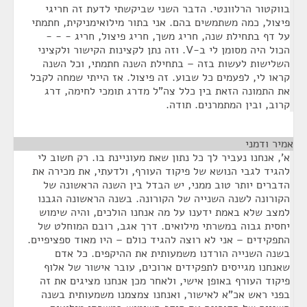
בווקטור הרלוונטי. הדבר השני שביקשתי לדעת זה חריגי
פיצול, כמה משתמשים בהם. אני בתור מילואימניקית, חתמתי
על דף בתחילת שנה, חריג משך, חריג פיצול, חריג - - -
הכול היה מסומן לי ב-V. וזה נתן לקצינות הקישור ולקציני
השלישות לעשות בזה – בתחילת השנה חתמתי, וכל השנה
קראו לי, לפעמים כל שבוע. זה פיצול. אז הייתי שמחה לקבל
את התמונה הזאת בין כלל צה"ל מדרג תומכי לחימה, דרג
קרוב, ובין המתמרנים. תודה.
אמיר ודמני
¶
א', אנחנו נעביר לך כל נתון שאת מעוניינת בו. רק חשוב לי
להגיד לגבי הנושא של פיקוד העורף, ולדעתי, את מכירה את
הדברים יותר טוב ממני, יש הבדל בין השנה הראשונה של
הקורונה לשנה השנייה של הקורונה. בשנה הראשונה הגבנו
למצב שלא באמת ידענו על מה אנחנו הולכים, והיה שימוש
יחסית גבוה במשרתי מילואים. דרך אגב, רובם המוחלט של
התפקידים – אני לא רוצה להגיד כולם – היו מאוד ספציפיים.
בשנה השנייה הורדנו משמעותית את ההיקפים. כל אדם
שאנחנו מגייסים לתפקידים ארוכים, עובר אישור של אלוף
פיקוד העורף באופן אישי, ולאחר מכן אנחנו מציגים את זה
בפני ראש אכ"א לאישור, ואנחנו צמצמנו משמעותית בשנה