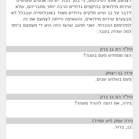
לצמצם אותו למינימום, כי בסך הכול יש פה אנשים שעושים
שירות מילואים בהיקפים גדולים הרבה יותר מחבריהם, שלא
לדבר על כך שיש חלקים גדולים מאוד באוכלוסייה שבכלל לא
מבצעים שירות מילואים. והשאיפה הייתה לצמצם את זה
למינימום ההכרחי. ואני חושב שהצו הזה הוא די מצמצם ביחס
למה שהיה בעבר.
היו"ר רם בן ברק
¶
הצו מתחדש פעם בשנה?
עידו בן-יצחק
¶
פעם בשלוש שנים.
היו"ר רם בן ברק
¶
נירה, את רוצה להגיד משהו?
נירה שפק (יש עתיד)
¶
כן, ברור.