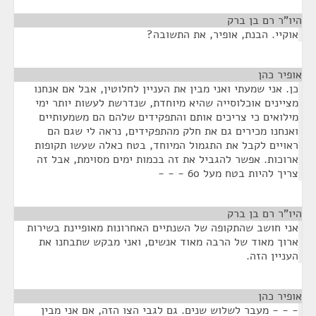
היו"ר רם בן ברק
¶
אוקיי. הבנת, אופיר, את התשובה?
אופיר כהן
¶
כן. אני שמעתי ואני מבין את העניין לחלוטין, אבל אם אנחנו
מציינים אוכלוסייה שהיא מיוחדת, שנדרשת לעשות יותר ימי
מילואים כי צריכים אותם והתפקידים שלהם הם משמעותיים
ואנחנו מכירים גם את חלק מהתפקידים, נראה לי שגם הם
ראויים לקבל את התגמול המיוחד, בטח כאלה שעשו תקופות
ארוכות. אפשר להגביל את זה בכמות ימים מסוימת, אבל זה
צריך להיות בטח מעל 60 - - -
היו"ר רם בן ברק
¶
אני חושב שהתקופה של השנתיים האחרונות מאופיינת בשירות
ארוך מאוד של הרבה מאוד אנשים, ואני מבקש שתבחנו את
העניין הזה.
אופיר כהן
¶
- - - מעבר לשלוש שנים. גם לגבי הצו הזה, אם אני מבין