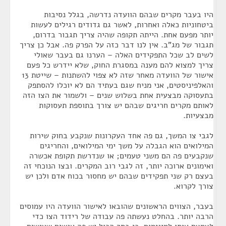
היו בעבר מקרים שבהם הוועדה נדרשה, בגלל נסיבות
ביטחוניות כאלה ואחרות, לאשר גם גדודים רגילים לעשות
יותר מפעם אחת. הייתה תקופה שהיה צריך תגבור בדרום,
תגבור של מג"ב. אין לנו דבר כזה על הפרק פה. אבל כן צריך
לשים לב שכל התפקידים האלה – הערנו גם בעבר שאולי
צריך למצוא להם מענה במסגרת החוק, שלא יידרש כל פעם
אישור של הוועדה מאחר שזה לא צפוי להשתנות – שייטת 13
והאלפיניסטים, אני מניח שגם בעתיד הם לא יוכלו להסתפק
בתעסוקה מבצעית אחת בשלוש שנים – ולשמור את הצו הזה
לאותם מקרים חריגים שבהם יש צורך בתוספת תעסוקות
מבצעיות.
לגבי צו המשך, גם פה אחד העקרונות שנקבע בחוק שירות
המילואים הוא הגבלה על משך ימי המילואים, והחריגים
שנקבעים פה הם משני טעמים; או שנדרשת תקופת אכשרה
ואימונים ארוכה יותר, זה לגבי רוב המקרים. ובצו הנוכחי זה
בעצם רק שני תפקידים שבהם יש מחסור בכוח אדם ולכן יש
צורך לקרוא.
בעבר, הצווים הראשונים שהובאו לאישור הוועדה היו עמוסים
הרבה יותר. בהחלט נעשתה פה עבודה של רידוד הצו כדי