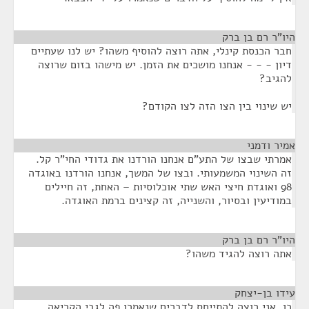
היו"ר רם בן ברק
¶
חבר הכנסת קינלי, אתה רוצה להוסיף משהו? יש לנו שעתיים
דיון - - - אנחנו מושכים את הזמן. יש מישהו בזום שרוצה
להגיב?
יש שינוי בין הצו הזה לצו הקודם?
אמיר ודמני
¶
אמרתי שבצו של התע"ם אנחנו הורדנו את גדודי החי"ר קל.
זה השינוי המשמעותי. ובצו של המשך, אנחנו הורדנו באוגדה
98 ואוגדת חיצי האש שתי אוכלוסיות – האחת, זה חיילים
במודיעין ובסיור, והשנייה, זה קצינים ברמת האוגדה.
היו"ר רם בן ברק
¶
אתה רוצה להגיד משהו?
עידו בן-יצחק
¶
כן. אני רוצה להתייחס לדברים שנאמרו פה לגבי הקריאה