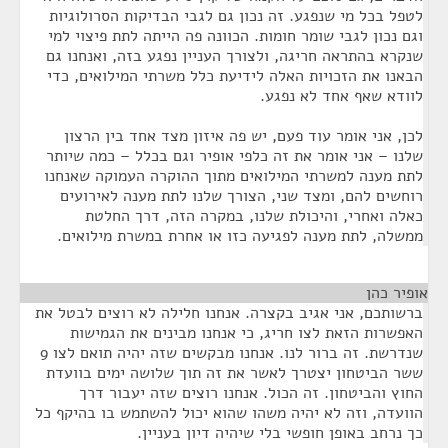
לטפל בכל מי שנפגע. זה נכון גם לגבי הבדיקות הסרולוגיות
וגם נכון לגבי שומר חומות. הכוונה פה הייתה לתת פיצוי למי
שנקרא בהתראה חריגה, ולצורך העניין נפגע בזה, ואנחנו גם
הבאנו את הזכויות האלה לידיעת כלל משרתי המילואים, כדי
לוודא שאף אחד לא נפגע.
לכן, אני אומר עוד פעם, יש פה איזון מצד אחד בין הרצון
שלנו – אני אומר את זה כלפי אופיר וגם בכלל – כמה שיותר
לתת מענה למשרתי המילואים מתוך ההוקרה העמוקה שאנחנו
רוחשים להם, ומצד שני, הצורך שלנו לתת מענה לאירועים
כאלה ואחרי, והיכולת שלנו, במקרה הזה, דרך החלטת
ממשלה, לתת מענה לפגיעה כזו או אחרת במשרת מילואים.
אופיר כהן
¶
ברשותכם, אני אגיב בקצרה. אנחנו חלילה לא רוצים לבטל את
האפשרות הזאת לצו חריג, כי אנחנו מבינים את הגמישות
שנדרשת. זה ברור לנו. אנחנו מבקשים שזה יהיה תואם לצו 9
ששר הביטחון יצטרך לאשר את זה תוך שלושה ימים בוועדת
החוץ והביטחון. זה הכול. אנחנו רוצים שזה יעבור דרך
הוועדה, וזה לא יהיה משהו שהוא יכול להשתמש בו בהיקף כל
כך נרחב באופן חופשי בלי שיהיה דיון בעניין.