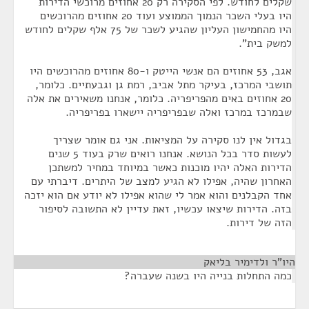
שקלים לחודש. לפי הסקירה רק 20 אחוזים מרוכשי הדירות
היו בעלי השכר הנמוך הממוצע ועוד 20 אחוזים מהרוכשים
היו מהחמישון העליון שהגיע לשכר של 75 אלף שקלים לחודש
למשק בית".
אגב, 53 אחוזים הם אנשי הייטק ו-80 אחוזים מהרוכשים היו
תושבי המרכז, בעיקר מתל אביב, רמת גן וגבעתיים. כלומר,
20 אחוזים באים מהפריפריה. כלומר, אנחנו משאירים את אלה
שבמרכז במרכז ואלה שבפריפריה יישארו בפריפריה.
בגדול אין לנו סקירה על המציאות. אני גם אומר שצריך
לעשות סדר בכל הנושא. אנחנו רואים שרק בעוד 5 שנים
הדירות האלה יהיו מוכנות כאשר במיוחד במחיר למשתכן
האחרון שהיה, אפילו לא הגיע למצב של היתרים. דיברתי עם
אחד הקבלנים והוא אמר לי שהוא אפילו לא יודע אם הוא יזכה
בזה. הדירות שיצאו עכשיו, זאת עדיין לא התשובה לסיפור
הזה של דירות.
היו"ר ולדימיר בליאק
¶
כמה התחלות בנייה היו בשנה שעברה?