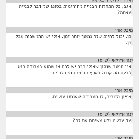
היו"ר ולדימיר בליאק
¶
אגב, כל התחלות הבנייה מתורגמות בסופו של דבר לבנייה
עצמה?
מיכל ארן
¶
כן. יכול להיות שזה נמשך יותר זמן. אולי יש התמשכות אבל
כן.
ינון אזולאי (ש"ס)
¶
אני חושב שנתון שאולי כבר יש לכם או שהוא בעבודה הוא
לדעת מה קורה בארץ מבחינת מי הזוכים.
מיכל ארן
¶
אפיון הזוכים, זו העבודה שאנחנו עושים.
ינון אזולאי (ש"ס)
¶
עד עכשיו ולא עשיתם את זה?
מיכל ארן
¶