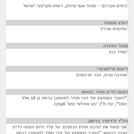
ניסים אברהם - מנהל אגף שיווק, רשות מקרקעי ישראל
ייעוץ משפטי
¶
שלומית ארליך
מנהל הוועדה
¶
טמיר כהן
רישום פרלמנטרי
¶
אהובה שרון, חבר תרגומים
הצעה לדיון מהיר בנושא
¶
"השכר הממוצע של זוכי מחיר למשתכן ברמת גן 38 אלף
שקל", של ח"כ ינון אזולאי (מס' 2398).
היו"ר ולדימיר בליאק
¶
אני פותח את ישיבת ועדת הכספים. על סדר היום הצעה לדיון
מהיר בנושא: "השכר הממוצע של זוכי מחיר למשתכן ברמת