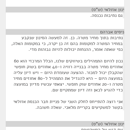
ינון אזולאי (ש"ס)
¶
גם נתיבות נכנסה.
ניסים אברהם
¶
נתיבות בתוך מחיר מטרה. כן. זה למעשה הסינון שנקבע
במחיר המטרה למקומות בהם זה כן יקרה, כי במקומות האלה,
כפי שאתה אומר, ההנחות יכולות להיות גבוהות מדי.
נכון להיום התמהילים בשיווקים שלנו, הכלל המרכזי הוא 60
אחוזים מחיר מטרה בבנייה רוויה ו-40 אחוזים בשוק חופשי
שהקבלן יכול למכור. ההצעה שעומדת היום – ויש דיון עליה
במועצה היום – היא להגדיל את התמהיל ל-80 אחוזים מחיר
מטרה ו-20 אחוזים שוק חופשי. יצאתי עכשיו מדיון במועצה
כדי להגיע לכאן וזה דיון שמתקיים שם.
אני רוצה להתייחס לחלק השני של פניית חבר הכנסת אזולאי
בקשר למשקיעים בקריית מלאכי. שאלה חשובה.
ינון אזולאי (ש"ס)
¶
עם דגש על המשקיעים.