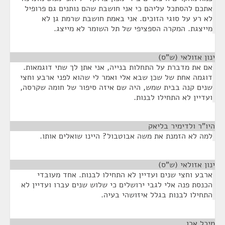
אתכם להסתכל עליהם כי אני חושבת שהם נותנים גם פרופיל
לא רע על סוגי הזוכים. אני באמת חושבת שרמת גן לא
מייצגת. המקרה הספציפי של תל השומר לא מייצג.
ינון אזולאי (ש"ס)
¶
אם את מדברת על התחלות בנייה, אני אתן לך שתי דוגמאות.
דוגמה אחת של שכן שבא אלי ואמר לי שהוא לפני ארבע וחצי
שנים קנה בבית שמש, היה שם איזה סיפור של חומה שקרסה,
ועדיין לא התחילו לבנות.
היו"ר ולדימיר בליאק
¶
למה לא הזמנת את משה אבוטבול? היינו שואלים אותו.
ינון אזולאי (ש"ס)
¶
ארבע וחצי שנים ועדיין לא התחילו לבנות. אחד מעובדי
הכנסת פנה אלי לגבי ירושלים כי שלוש שנים עברו ועדיין לא
התחילו לבנות בגלל איזושהי בעיה.
מיכל ארן
¶