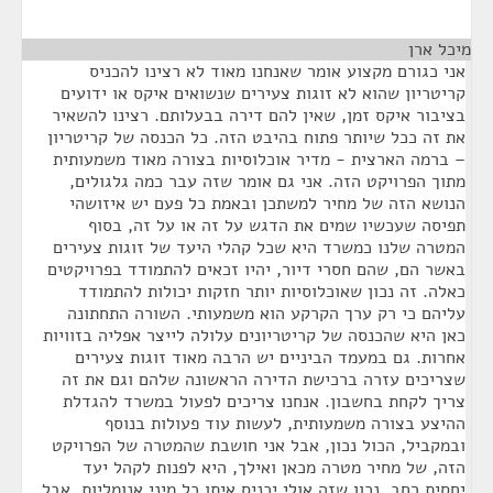
מיכל ארן
¶
אני כגורם מקצוע אומר שאנחנו מאוד לא רצינו להכניס
קריטריון שהוא לא זוגות צעירים שנשואים איקס או ידועים
בציבור איקס זמן, שאין להם דירה בבעלותם. רצינו להשאיר
את זה ככל שיותר פתוח בהיבט הזה. כל הכנסה של קריטריון
– ברמה הארצית - מדיר אוכלוסיות בצורה מאוד משמעותית
מתוך הפרויקט הזה. אני גם אומר שזה עבר כמה גלגולים,
הנושא הזה של מחיר למשתכן ובאמת כל פעם יש איזושהי
תפיסה שעכשיו שמים את הדגש על זה או על זה, בסוף
המטרה שלנו כמשרד היא שכל קהלי היעד של זוגות צעירים
באשר הם, שהם חסרי דיור, יהיו זכאים להתמודד בפרויקטים
כאלה. זה נכון שאוכלוסיות יותר חזקות יכולות להתמודד
עליהם כי רק ערך הקרקע הוא משמעותי. השורה התחתונה
כאן היא שהכנסה של קריטריונים עלולה לייצר אפליה בזוויות
אחרות. גם במעמד הביניים יש הרבה מאוד זוגות צעירים
שצריכים עזרה ברכישת הדירה הראשונה שלהם וגם את זה
צריך לקחת בחשבון. אנחנו צריכים לפעול במשרד להגדלת
ההיצע בצורה משמעותית, לעשות עוד פעולות בנוסף
ובמקביל, הכול נכון, אבל אני חושבת שהמטרה של הפרויקט
הזה, של מחיר מטרה מכאן ואילך, היא לפנות לקהל יעד
יחסית רחב. נכון שזה אולי יכניס איתו כל מיני אנומליות, אבל