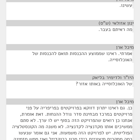
עשינו.
ינון אזולאי (ש"ס)
¶
מה ראיתם בעבר.
מיכל ארן
¶
אמרתי. ראינו שממוצע ההכנסות תואם להכנסות של
האוכלוסייה.
היו"ר ולדימיר בליאק
¶
של האוכלוסייה באותו אזור?
מיכל ארן
¶
כן. גם ראינו יתרון דווקא בפרויקטים בפריפריה על פני
פרויקטים במרכז מבחינת סדר גודל ההנחות. זאת אומרת,
אנחנו כן רואים שהפרויקט הזה בסוף יש לו ערך. לא סתם
ממשיכים אותו מקדנציה לקדנציה. לא משנה מה הקונסטלציה
הפוליטית. יש לפרויקט הזה משמעות. אני גם אומר שנעשו
כמה מחקרים חיצוניים בידי מכון ברוקדייל ואני ממש מזמינה