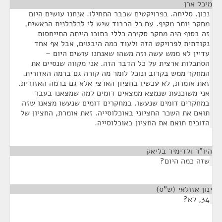
מיכל ארן
¶
נכון. סליחה. בפרויקטים שכבר התחילו. אנחנו עושים היום
מחקר יותר מקיף. עם כל הכבוד שיש לי לכלכלנית הראשית,
זה בסוף היה מחקר סקירה כללי בתוכו הייתה התייחסות
נקודתית לפרויקט הזה ולעוד כמה היבטים, אבל אף אחד
עדיין לא ממש עשה וזה משהו שאנחנו עושים היום –
הסתכלות ארצית על כל הדבר הזה. אני מקווה שנסיים את
המחקר ממש בקרוב ונוכל לומר מה קורה גם ברמה האזורית.
זאת אומרת, לא עכשיו בחציון הארצי אלא גם ברמה האזורית.
אני משוכנעת שנמצא ממצאים דומים למה שמצאנו בעבר
במחקרים דומים שנעשו. במחקרים דומים שנעשו מצאנו שזה
תואם את השכר החציוני באוכלוסייה. זאת אומרת, החציון של
הזוכים תואם את החציון באוכלוסייה.
היו"ר ולדימיר בליאק
¶
שזה כמה היום?
ינון אזולאי (ש"ס)
¶
34, לא?