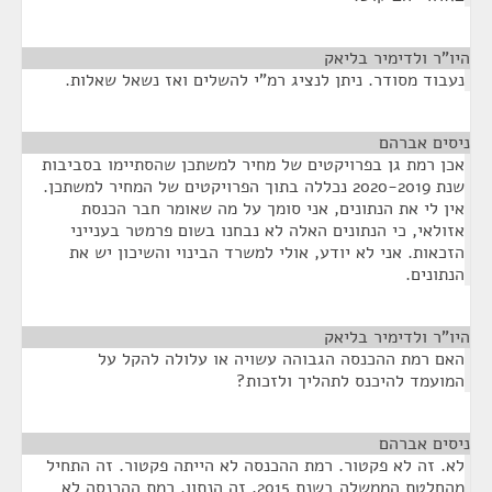
היו"ר ולדימיר בליאק
¶
נעבוד מסודר. ניתן לנציג רמ"י להשלים ואז נשאל שאלות.
ניסים אברהם
¶
אכן רמת גן בפרויקטים של מחיר למשתכן שהסתיימו בסביבות
שנת 2020-2019 נכללה בתוך הפרויקטים של המחיר למשתכן.
אין לי את הנתונים, אני סומך על מה שאומר חבר הכנסת
אזולאי, כי הנתונים האלה לא נבחנו בשום פרמטר בענייני
הזכאות. אני לא יודע, אולי למשרד הבינוי והשיכון יש את
הנתונים.
היו"ר ולדימיר בליאק
¶
האם רמת ההכנסה הגבוהה עשויה או עלולה להקל על
המועמד להיכנס לתהליך ולזכות?
ניסים אברהם
¶
לא. זה לא פקטור. רמת ההכנסה לא הייתה פקטור. זה התחיל
מהחלטת הממשלה בשנת 2015. זה הנתון. רמת ההכנסה לא