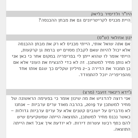
היו"ר ולדימיר בליאק
¶
היית מכניס לקריטריונים גם את מבחן ההכנסה?
ינון אזולאי (ש"ס)
¶
אם אתה שואל אותי, הייתי מכניס לא רק את מבחן ההכנסה
אלא יכול להיות שאם לקבלן מסוים יש ברמת גן קרקעות,
הייתי אומר לו שהוא ייתן לי בפריפריה במקום אחר כי כאן אני
לא נותן מחיר למשתכן. זה לא כדי להנציח את העוני אלא אם
כן תמכור את הדירה ב-2 מיליון שקלים כך שגם אותו אחד
מהפריפריה יוכל להתמודד.
ג'ידא רינאוי זועבי (מרצ)
¶
אני רוצה להדגיש את מה שינון אומר כי בפעימה הראשונה של
מחיר למשתכן עד 2019, בהרבה מאוד ערים ערביות – אנחנו
לא מדברים על ישובים קטנים אלא על ערים ערביות גדולות –
כאשר נכנס מחיר למשתכן, התוצאה הייתה שמשקיעים שיש
להם כסף רכשו עשרות דירות. לא יודעת איך אבל זאת הייתה
התוצאה.