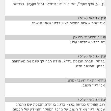
גן, 38 אלף שקל", של ח"כ ינון אזולאי (מס' 2398). בבקשה.
ינון אזולאי (ש"ס)
¶
אני שמח שאתה היושב ראש בדיון שאני הגשתי.
היו"ר ולדימיר בליאק
¶
זה הרגע שחלמנו עליו.
ינון אזולאי (ש"ס)
¶
בדיוק. חברת הכנסת ג'ידא, תודה רבה לך שגם את משתתפת
בדיון. החשוב הזה.
ג'ידא רינאוי זועבי (מרצ)
¶
אכן דיון חשוב.
ינון אזולאי (ש"ס)
¶
רוב הפוקוס כנראה נמצא כרגע בוועדת הכנסת שם מתנהל
עכשיו דיון מאוד חשוב על מרכז המחקר והמידע של הכנסת,