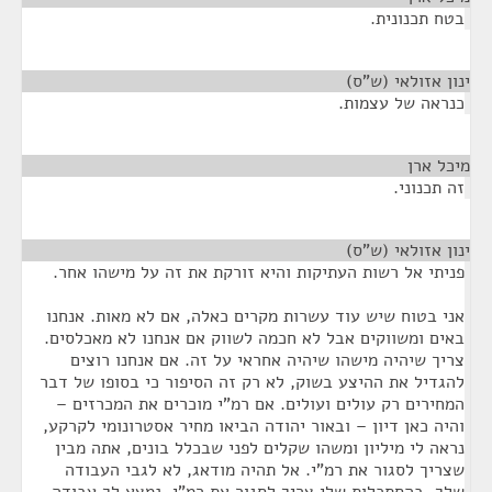
בטח תכנונית.
ינון אזולאי (ש"ס)
¶
כנראה של עצמות.
מיכל ארן
¶
זה תכנוני.
ינון אזולאי (ש"ס)
¶
פניתי אל רשות העתיקות והיא זורקת את זה על מישהו אחר.
אני בטוח שיש עוד עשרות מקרים כאלה, אם לא מאות. אנחנו
באים ומשווקים אבל לא חכמה לשווק אם אנחנו לא מאכלסים.
צריך שיהיה מישהו שיהיה אחראי על זה. אם אנחנו רוצים
להגדיל את ההיצע בשוק, לא רק זה הסיפור כי בסופו של דבר
המחירים רק עולים ועולים. אם רמ"י מוכרים את המכרזים –
והיה כאן דיון – ובאור יהודה הביאו מחיר אסטרונומי לקרקע,
נראה לי מיליון ומשהו שקלים לפני שבכלל בונים, אתה מבין
שצריך לסגור את רמ"י. אל תהיה מודאג, לא לגבי העבודה