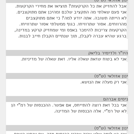
ינון אזולאי (ש"ס)
¶
אבל להחזיק את כל הקרקעות? תוציאו את מחירי הקרקעות.
אני פעם שאלתי מה התקציב שלכם ומהיכן אתם מתוקצבים.
לא הייתה תשובה. אתה יודע למה? כי אתם מתוקצבים
מהרווחים. אסור שתרוויחו. כגוף ממשלתי אסור שתרוויחו.
הקרקעות צריכות להימכר באפס ומי שמחזיק קרקע במדינה,
ברגע שהיא עברה לקבלן, תוך שנתיים הקבלן חייב לבנות.
היו"ר ולדימיר בליאק
¶
אני לא בטוח שזאת שאלה אליו. זאת שאלה של מדיניות.
ינון אזולאי (ש"ס)
¶
אני רק מעלה את הנושא.
ניסים אברהם
¶
אני בכל זאת רוצה להתייחס, אם אפשר. ההכנסות של רמ"י הן
לא של רמ"י. אלה הכנסות של המדינה.
ינון אזולאי (ש"ס)
¶