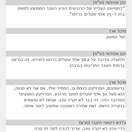
ינון אזולאי (ש"ס)
¶
"בחמישון העליון של הרוכשים הגיע השכר הממוצע למשק
בית ל-75 אלף שקלים ברוטו".
מיכל ארן
¶
של המשק.
ינון אזולאי (ש"ס)
¶
ולמעלה מדובר על 38.2 אלף שקלים ברוטו לחודש. זה כנראה
ברמות השכר החריגות בגובהן.
מיכל ארן
¶
ברשותכם, הפרויקט ברמת גן, המחיר שלו, אם אני לא טועה,
הוא מעל 30 אלף שקלים למטר מרובע. הפרויקט הספציפי
המדובר הזה. זה כבר לא יקרה שוב. אנחנו לא נמצאים
בנקודה הזאת. זאת אמירה ראשונה שחשוב לומר אותה.
ג'ידא רינאוי זועבי (מרצ)
¶
כדי שזה לא יקרה שוב, צריך להבין למה זה קרה.