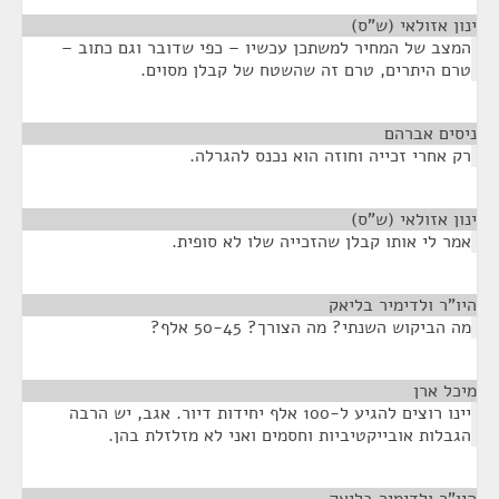
ינון אזולאי (ש"ס)
¶
המצב של המחיר למשתכן עכשיו – כפי שדובר וגם כתוב –
טרם היתרים, טרם זה שהשטח של קבלן מסוים.
ניסים אברהם
¶
רק אחרי זכייה וחוזה הוא נכנס להגרלה.
ינון אזולאי (ש"ס)
¶
אמר לי אותו קבלן שהזכייה שלו לא סופית.
היו"ר ולדימיר בליאק
¶
מה הביקוש השנתי? מה הצורך? 50-45 אלף?
מיכל ארן
¶
יינו רוצים להגיע ל-100 אלף יחידות דיור. אגב, יש הרבה
הגבלות אובייקטיביות וחסמים ואני לא מזלזלת בהן.