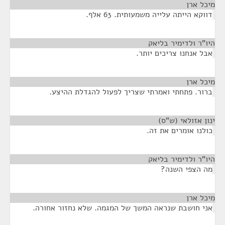
מיכל ארן
¶
דווקא הייתה עלייה משמעותית. 63 אלף.
היו"ר ולדימיר בליאק
¶
אבל אנחנו צריכים יותר.
מיכל ארן
¶
ברור. פתחתי ואמרתי שצריך לפעול להגדלת ההיצע.
ינון אזולאי (ש"ס)
¶
כולנו אומרים את זה.
היו"ר ולדימיר בליאק
¶
מה הצפי השנה?
מיכל ארן
¶
אני חושבת שנראה המשך של המגמה. שלא נחזור אחורה.