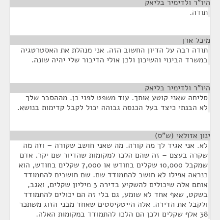
היו"ר ולדימיר בליאק
¶
תודה.
מיכל ארן
¶
תודה רבה על הדיון החשוב הזה. אני מנהלת את האסטרטגיה
במשרד הבינוי והשיכון ולכן אולי הדיבור שלי יהיה שונה.
היו"ר ולדימיר בליאק
¶
סליחה שאני קוטע אותך. עוד משפט לפני כן. מההסבר שלך
לא הבנתי כיצד בעל הכנסה גבוהה יכול לקבל קדימות בנושא.
ינון אזולאי (ש"ס)
¶
לא. אני אגיד לך מה קורה. מה שאני חושב שקורה – וזה מה
שקרה בעצם – זה שהם הלכו למקומות שהדיור שם יקר. אדם
שמקבל 10,000 שקלים בחודש או 7,000 שקלים בחודש, הוא
כנראה אפילו לא חושב להתמודד שם. שם חושבים להתמודד
אותם אלה שיכולים להשקיע בדירה 3 מיליון שקלים, ואגב,
בשקט, שאף אחד לא שומע, גם בלי זה הם יכולים להתמודד
ולקבל את הדירה. אלה הייטקיסטים שאחד מבני הזוג משתכר
38 אלף שקלים ולכן הם הלכו להתמודד במקומות האלה.