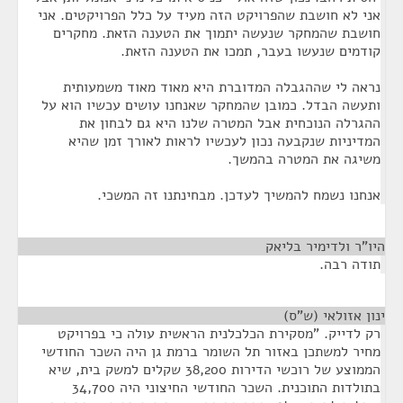
אני לא חושבת שהפרויקט הזה מעיד על כלל הפרויקטים. אני
חושבת שהמחקר שנעשה יתמוך את הטענה הזאת. מחקרים
קודמים שנעשו בעבר, תמכו את הטענה הזאת.
נראה לי שההגבלה המדוברת היא מאוד מאוד משמעותית
ותעשה הבדל. כמובן שהמחקר שאנחנו עושים עכשיו הוא על
ההגרלה הנוכחית אבל המטרה שלנו היא גם לבחון את
המדיניות שנקבעה נכון לעכשיו לראות לאורך זמן שהיא
משיגה את המטרה בהמשך.
אנחנו נשמח להמשיך לעדכן. מבחינתנו זה המשכי.
היו"ר ולדימיר בליאק
¶
תודה רבה.
ינון אזולאי (ש"ס)
¶
רק לדייק. "מסקירת הכלכלנית הראשית עולה כי בפרויקט
מחיר למשתכן באזור תל השומר ברמת גן היה השכר החודשי
הממוצע של רוכשי הדירות 38,200 שקלים למשק בית, שיא
בתולדות התוכנית. השכר החודשי החיצוני היה 34,700