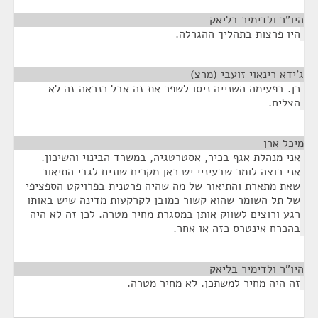
היו"ר ולדימיר בליאק
¶
היו פרצות בתהליך ההגרלה.
ג'ידא רינאוי זועבי (מרצ)
¶
כן. בפעימה השנייה ניסו לשפר את זה אבל כנראה זה לא
הצליח.
מיכל ארן
¶
אני מנהלת אגף בכיר, אסטרטגיה, במשרד הבינוי והשיכון.
אני רוצה לומר שבעיניי יש כאן מקרים שונים לגבי התיאור
שאת מתארת והתיאור של מה שהיה פרטנית בפרויקט הספציפי
של תל השומר שהוא קשור כמובן לקרקעות מדינה שיש באותו
רגע ורוצים לשווק אותן במסגרת מחיר מטרה. לכן זה לא היה
בהכרח אינטרס כזה או אחר.
היו"ר ולדימיר בליאק
¶
זה היה מחיר למשתכן. לא מחיר מטרה.