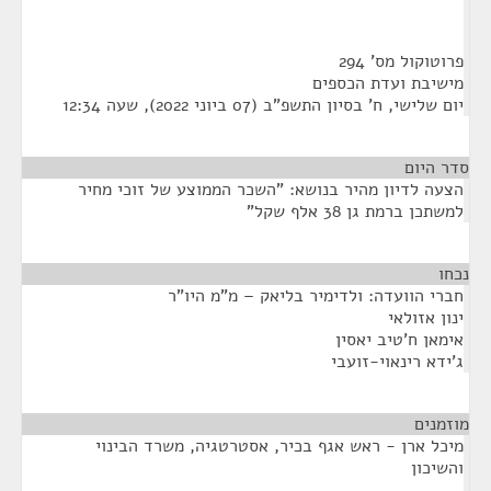
פרוטוקול מס' 294
מישיבת ועדת הכספים
יום שלישי, ח' בסיון התשפ"ב (07 ביוני 2022), שעה 12:34
סדר היום
הצעה לדיון מהיר בנושא: "השכר הממוצע של זוכי מחיר
למשתכן ברמת גן 38 אלף שקל"
נכחו
¶
חברי הוועדה: ולדימיר בליאק – מ"מ היו"ר
ינון אזולאי
אימאן ח'טיב יאסין
ג'ידא רינאוי-זועבי
מוזמנים
¶
מיכל ארן - ראש אגף בכיר, אסטרטגיה, משרד הבינוי
והשיכון