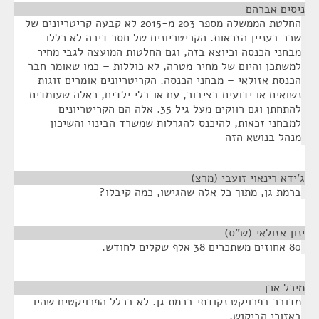
ניסים אברהם
¶
החלטת הממשלה מספר 203 מ-2015 לא קבעה קריטריונים של
שכר בעניין הזכאות. הקריטריונים של חסר דירה לא כללו
מבחני הכנסה וכיוצא בזה, וגם החלטות המועצה לגבי מחיר
למשתכן והיום של מחיר מטרה, לא כוללות – כמו שאומר חבר
הכנסת אזולאי – מבחני הכנסה. הקריטריונים אומרים זוגות
נשואים או ידועים בציבור, עם או בלי ילדים, כאלה שעומדים
להתחתן וגם רווקים מעל גיל 35. אלה הם הקריטריונים
למבחני זכאות, להיכנס להגרלות שמשרד הבינוי והשיכון
מנהל בנושא הזה
ג'ידא רינאוי זועבי (מרצ)
¶
ברמת גן, מתוך כל אלה שהגישו, כמה קיבלו?
ינון אזולאי (ש"ס)
¶
80 אחוזים משתכרים 38 אלף שקלים לחודש.
מיכל ארן
¶
מדובר בפרויקט נקודתי ברמת גן. לא בכלל הפרויקטים שהיו
באזורי הביקוש.