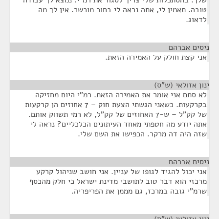
שלך. בהסתכלות שלי צריך לסגור את רמ"י. נמצא לך עבודה
טובה. תאמין לי, אתה נראה לי בחור מוכשר. אין לך מה
לדאוג.
ניסים אברהם
¶
אני קצת חולק על האמירה הזאת.
ינון אזולאי (ש"ס)
¶
לא סתם אני אומר את האמירה הזאת. רמ"י היום מחזיקה
בקרקעות. כשאני הגשתי הצעת חוק – 7 אחוזים הן קרקעות
של קק"ל – ש-7 האחוזים של קק"ל, לא רמי תשווק אותם.
אתה יודע מה חטפתי מאחד העיתונים הכלכליים? נראה לי
שזה היה דה מרקר. הכפישו את השם שלי.
ניסים אברהם
¶
אני יכול להגיד לגופו של עניין. אני חושב שניהול קרקע
מרכזי הוא דבר טוב לתושבי מדינת ישראל כי חלק מהכסף
שרמ"י גובה במרכז, גם מממן את הפריפריה.