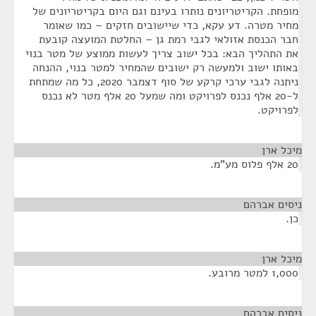
מופחת. הקריטריונים נותרו בעינם וגם היום בקריטריונים של
מחיר מטרה. דע עקא, כדי שיישובים חזקים – כמו שאומר
חבר הכנסת אזולאי לגבי רמת גן – החלטת המועצה קובעת
את התהליך הבא: בכל ישוב צריך לעשות ממוצע של מטר בנוי
באותו ישוב ולמעשה רק ישובים שהמחיר למטר בנוי, ההנחה
ניתנה לגבי ערכי קרקע של סוף דצמבר 2020, כל מה שמתחת
ל-20 אלף נכנס לפרויקט ומה שמעל 20 אלף מטר לא נכנס
לפרויקט.
מיכל ארן
¶
20 אלף פלוס מע"מ.
ניסים אברהם
¶
כן.
מיכל ארן
¶
1,000 למטר מרובע.
ניסים אברהם
¶