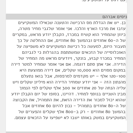
ניסים אברהם
¶
כן. יש את הגדלת מס הרכישה והטענה שכאילו המשקיעים
עזבו את מרכז הארץ והלכו. אני אומר שלגבי מחיר מטרה,
כיוון שהמחיר הוא קשיח במכרז, הקבלן יודע מראש, במקרים
של ה-60 אחוזים ובהמשך 80 אחוזים, אם ההחלטה על כך
תעבור היום, למעשה כל רכישת המשקיעים לא משפיעה על
האוכלוסייה של הזכאים שמשתתפת בהגרלות כי לגביהם
המחיר במכרז קבוע, בונקר, ויודעים מראש מה המחיר של
הדירה. אני אתן סתם דוגמה. אם אני אומר שמחיר למטר דירה
במקום מסוים הוא 10,000 שקלים, אם דירה ממוצעת היא
120-100 אלף – יש מקדמים למרפסות, אבל בואו נתעלם
מהנתון הזה – אני יודע שמחיר הדירה הוא מיליון שקלים ויש
עליה הנחה של 20 אחוזים או 300 אלף שקלים לפי הנמוך
מבין השניים בנוסף למחיר. דהיינו, בסופו של יום הקבלן יודע
שהוא יכול למכור את הדירה הזאת, את התמהיל, את הקבוצה
של ה-80 אחוזים בתמהיל - נכון להיום 60 אחוזים אבל
בהמשך 80 אחוזים - רק ב-800 אלף שקלים והפערים של
המשקיעים במשק באותו ישבו לא ישפיעו על הזכאים עצמם.