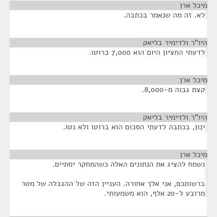
מיכל ארן
¶
לא. זה מה שנאמר בכתבה.
היו"ר ולדימיר בליאק
¶
לדעתי החציון היום הוא 7,000 ברוטו.
מיכל ארן
¶
קצת גבוה מ-8,000.
היו"ר ולדימיר בליאק
¶
ינון, בכתבה לדעתי הסכום הוא ברוטו ולא נטו.
מיכל ארן
¶
נשמח להציג את הנתונים האלה כשהמחקר יסתיים.
ברשותכם, אני אלך אחורה. העניין הזה של ההגבלה של מטר
מרובע ל-20 אלף, הוא משמעותי.