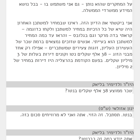
על המחקרים שהוא נותן - גם אני משתמש בו - בכל נושא
המידע ממשרדי הממשלה.
אני ביקשתי את הדיון הזה. ראינו שבמחיר למשתכן האחרון
היה שיא של כל הזכיות במחיר למשתכן ולקחו כדוגמה –
קראתי בדה מרקר וגם בגלובס – והראו עד כמה המחיר
למשתכן הוא בעייתי. אנשים שזוכים נמצאים ברמת שכר של
העשירון העליון, זוגות צעירים שמשתכרים – אפילו רק אחד
מבני הזוג – 38 אלף שקלים נטו וקונים דירות בעלות של 3
מיליון שקלים. בפעם הקודמת בהרצליה היו דירות במחיר של
2 מיליון.
היו"ר ולדימיר בליאק
¶
שכר ממוצע 38 אלף שקלים בנטו?
ינון אזולאי (ש"ס)
¶
בנטו. תסתכל. זה הזוי. אתה ואני לא מרוויחים סכום כזה.
היו"ר ולדימיר בליאק
¶
אתה יודע כמה זה בברוטו?