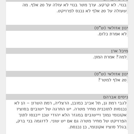
בנוי. לא קרקע. ערך מטר בנוי לא עולה על 20 אלף. מה
שעולה על 20 אלף לא נכנס לפרויקט.
ינון אזולאי (ש"ס)
¶
לא אמרת כלום.
מיכל ארן
¶
למה? אמרת המון.
ינון אזולאי (ש"ס)
¶
20 אלף למטר?
ניסים אברהם
¶
לגבי רמת גן, תל אביב כמובן, הרצליה, רמת השרון – הן לא
נכנסות לתוכנית מחיר מטרה. יש החרגה של ישובים בסוציו
אקונומי נמוך ויישובים במגזר הלא יהודי שכן ייכנסו לתוך
הפרויקט של מחיר מטרה גם אם יש שוני. לדוגמה בני ברק,
בגלל סוציו אקונומי, כן נכנסת.