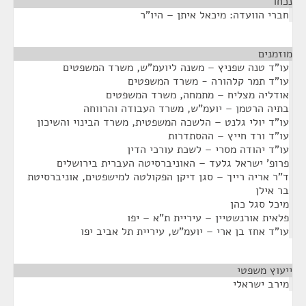
נכחו
¶
חברי הוועדה: מיכאל איתן – היו"ר
מוזמנים
¶
עו"ד טנה שפניץ – משנה ליועמ"ש, משרד המשפטים
עו"ד תמר קלהורה - משרד המשפטים
אודליה מצליח – מתמחה, משרד המשפטים
בתיה הרטמן – יועמ"ש, משרד העבודה והרווחה
עו"ד יולי גלנט – הלשכה המשפטית, משרד הבינוי והשיכון
עו"ד ורד חייץ – ההסתדרות
עו"ד יהודה מסרי – לשכת עורכי הדין
פרופ' ישראל גלעד – האוניברסיטה העברית בירושלים
ד"ר אריה רייך – סגן דיקן הפקולטה למישפטים, אוניברסיטת
בר אילן
מיכל סגל כהן
פלאית אורנשטיין – עיריית ת"א – יפו
עו"ד אחז בן ארי – יועמ"ש, עיריית תל אביב יפו
ייעוץ משפטי
¶
מירב ישראלי