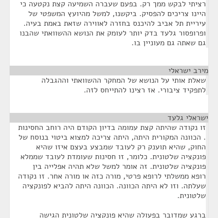
רציתי לבקש ממך רק. בפעם שעברה השמיעה קצת נקטעה כי
היינו צריכים להפסיק. ביקשנו, למשל מהיועץ המשפטי של
עיריית תל אביב להיכנס בחזרה לאווירה שזאת באמת בעיה.
ופרופסור גלעד בדק יותר לעומק את הנושא ההשוואתי שהבנו
גם שאתה גם מעוניין בו.
מירב ישראלי
¶
שאלת אותי על הנושא של המחקר ההשוואתי וההגבלה
לתפקיד ציבורי. אז רצינו להתייחס לזה.
ישראלי גלעד
¶
זו נקודה שהיתה קצת עמומה בדיון הקודם היה רוחב החסינות
. הכוונה המקורית היתה, היתה צריכה למצוא ביטוי בנוסח של
החוק, שהיא תוענק רק לעובד שמבצע בעצם איזו שהיא
פונקציה שלטונית. כלומר, זו חסינות שעומדת לעובד שממלא
פונקציה שלטונית. זה אומר למשל שלא תהיה אפלייה בין
רופא ממשלתי לרופא פרטי, מורה כזה או מורה אחר. זו נקודה
שעלתה. וזו לא היתה הכוונה. הכוונה היתה להביא לפונקציה
שלטונית.
ברגע שמדובר בפעולה שהיא פונקציה שלטונית הגישה