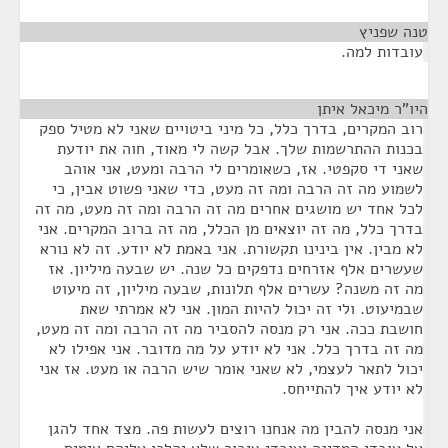
טנה שפניץ
¶
עובדות למה.
היו"ר מיכאל איתן
¶
רוב המקרים, בדרך כלל, כל מיני ביטויים שאני לא מטיל ספק
בכנות ההתרשמות שלך. אבל קשה לי מאוד, חוה את יודעת
שאני די סקפטי. אז, כשאומרים לי הרבה ומעט, אני אוהב
לשמוע מה זה הרבה ומה זה מעט, כדי שאני פשוט אבין, כי
לכל אחד יש מושגים אחרים מה זה הרבה ומה זה מעט, מה זה
בדרך כלל, מה זה יוצאים מן הכלל, מה זה ברוב המקרים. אני
לא מבין. אין בינינו תקשורת. אני באמת לא יודע. זה לא נורא
שעשרים אלף אזרחים נדפקים כל שנה. יש שבעה מיליון. אז
מה זה משנה? עשרים אלף תלונות, שבעה מיליון, זה מיעוט
שבמיעוט. ולי זה יכול להיות המון. אני לא אמרתי שאת
חושבת ככה. אני רק מנסה להסביר מה זה הרבה ומה זה מעט,
מה זה בדרך כלל. אני לא יודע על מה מדובר. אני אפילו לא
יכול לתאר לעצמי, לא שאני אומר שיש הרבה או מעט. אז אני
לא יודע איך להתייחס.
אני מנסה להבין מה אנחנו רוצים לעשות פה. מצד אחד להגן