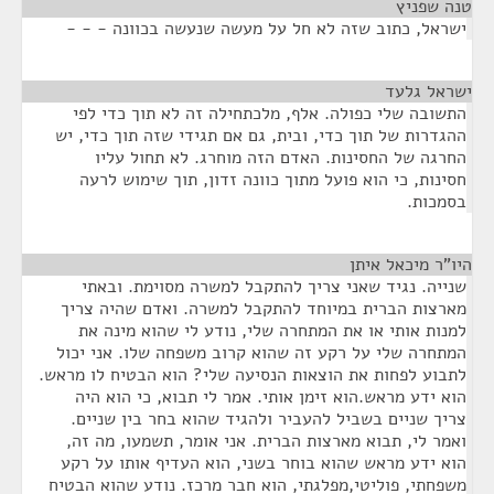
טנה שפניץ
¶
ישראל, כתוב שזה לא חל על מעשה שנעשה בכוונה - - -
ישראל גלעד
¶
התשובה שלי כפולה. אלף, מלכתחילה זה לא תוך כדי לפי
ההגדרות של תוך כדי, ובית, גם אם תגידי שזה תוך כדי, יש
החרגה של החסינות. האדם הזה מוחרג. לא תחול עליו
חסינות, כי הוא פועל מתוך כוונה זדון, תוך שימוש לרעה
בסמכות.
היו"ר מיכאל איתן
¶
שנייה. נגיד שאני צריך להתקבל למשרה מסוימת. ובאתי
מארצות הברית במיוחד להתקבל למשרה. ואדם שהיה צריך
למנות אותי או את המתחרה שלי, נודע לי שהוא מינה את
המתחרה שלי על רקע זה שהוא קרוב משפחה שלו. אני יכול
לתבוע לפחות את הוצאות הנסיעה שלי? הוא הבטיח לו מראש.
הוא ידע מראש.הוא זימן אותי. אמר לי תבוא, כי הוא היה
צריך שניים בשביל להעביר ולהגיד שהוא בחר בין שניים.
ואמר לי, תבוא מארצות הברית. אני אומר, תשמעו, מה זה,
הוא ידע מראש שהוא בוחר בשני, הוא העדיף אותו על רקע
משפחתי, פוליטי,מפלגתי, הוא חבר מרכז. נודע שהוא הבטיח