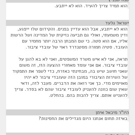
הוא תמיד צריך להעיד. הוא לא ייתבע.
ישראל גלעד
¶
הוא לא ייתבע, אבל הוא עדיין בפנים. והקידום שלו ייפגע,
ודין משמעתי, ואולי גם תביעה נזיקית של המדינה ושל הרשות
אליו, אם הוא סטה. כי שם המבחן הרבה יותר מחמיר עם
העובד. סטיה חמורה מסטנדרד ראוי של עובדי ציבור.
תראה, אני לא איש משרד המשפטים, ואני לא בא להגן על
עובדי ציבור. אם אני עומד מאחורי ההצעה הזו, זה משום
שאני חושב שיש בה, מבחינתי כאזרח, כדי לשפר את התפקוד
של השירות הציבורי במובן הזה שעובדי ציבור לא יהיו
מאוימים מדי. כך אני רואה את הדברים. מעבר לזה, ודאי
שאין שום כוונה להעניק לעובדי ציבור שהם לא בסדר. צריך
להעניש אותם. צריך להכות בהם. בהחלט.
היו"ר מיכאל איתן
¶
באיזה תחום אנחנו היום מגדילים את החסינות?