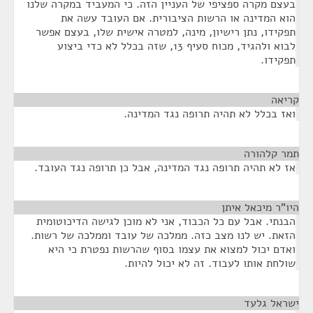
בעצם מקרה ספציפי של העניין הזה. כי המעביד במקרה שלנו
הוא המדינה או הרשות הציבורית. אם העובד עשה את
תפקידו, נתן רישיון, מינה, למטרה אישית שלו, בעצם אפשר
לבוא ולהגיד, מכוח סעיף 13, שזה בכלל לא כדי ביצוע
תפקידו.
קריאה
¶
ואז בכלל לא תהיה תרופה נגד המדינה.
תמר קלהורה
¶
אז לא תהיה תרופה נגד המדינה, אבל כן תרופה נגד העובד.
היו"ר מיכאל איתן
¶
הבנתי. אבל עם כל הכבוד, אני לא מוכן לגישה הדיכוטומית
הזאת. יש לנו מצב כזה. ממלכה של עובד וממלכה של רשות.
ואדם יכול למצוא את עצמו בסוף שהרשות נפטרת כי היא
שולחת אותו לעבוד. זה לא יכול להיות.
ישראל גלעד
¶