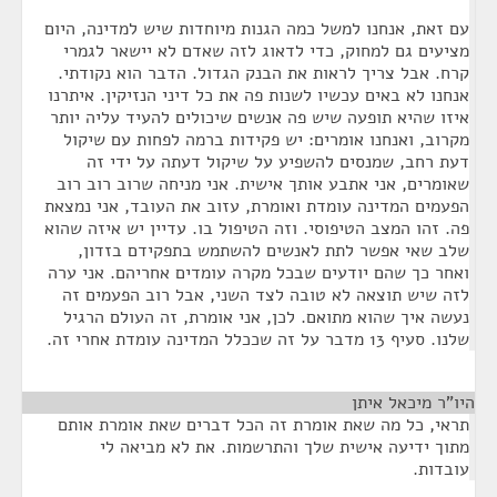
עם זאת, אנחנו למשל כמה הגנות מיוחדות שיש למדינה, היום
מציעים גם למחוק, כדי לדאוג לזה שאדם לא יישאר לגמרי
קרח. אבל צריך לראות את הבנק הגדול. הדבר הוא נקודתי.
אנחנו לא באים עכשיו לשנות פה את כל דיני הנזיקין. איתרנו
איזו שהיא תופעה שיש פה אנשים שיכולים להעיד עליה יותר
מקרוב, ואנחנו אומרים: יש פקידות ברמה לפחות עם שיקול
דעת רחב, שמנסים להשפיע על שיקול דעתה על ידי זה
שאומרים, אני אתבע אותך אישית. אני מניחה שרוב רוב רוב
הפעמים המדינה עומדת ואומרת, עזוב את העובד, אני נמצאת
פה. זהו המצב הטיפוסי. וזה הטיפול בו. עדיין יש איזה שהוא
שלב שאי אפשר לתת לאנשים להשתמש בתפקידם בזדון,
ואחר כך שהם יודעים שבכל מקרה עומדים אחריהם. אני ערה
לזה שיש תוצאה לא טובה לצד השני, אבל רוב הפעמים זה
נעשה איך שהוא מתואם. לכן, אני אומרת, זה העולם הרגיל
שלנו. סעיף 13 מדבר על זה שככלל המדינה עומדת אחרי זה.
היו"ר מיכאל איתן
¶
תראי, כל מה שאת אומרת זה הכל דברים שאת אומרת אותם
מתוך ידיעה אישית שלך והתרשמות. את לא מביאה לי
עובדות.