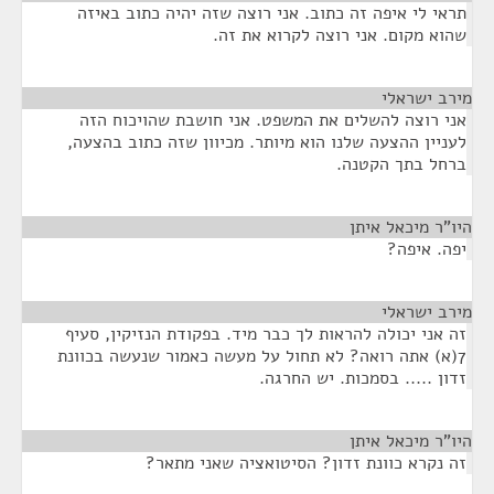
תראי לי איפה זה כתוב. אני רוצה שזה יהיה כתוב באיזה
שהוא מקום. אני רוצה לקרוא את זה.
מירב ישראלי
¶
אני רוצה להשלים את המשפט. אני חושבת שהויכוח הזה
לעניין ההצעה שלנו הוא מיותר. מכיוון שזה כתוב בהצעה,
ברחל בתך הקטנה.
היו"ר מיכאל איתן
¶
יפה. איפה?
מירב ישראלי
¶
זה אני יכולה להראות לך כבר מיד. בפקודת הנזיקין, סעיף
7(א) אתה רואה? לא תחול על מעשה כאמור שנעשה בכוונת
זדון ..... בסמכות. יש החרגה.
היו"ר מיכאל איתן
¶
זה נקרא כוונת זדון? הסיטואציה שאני מתאר?