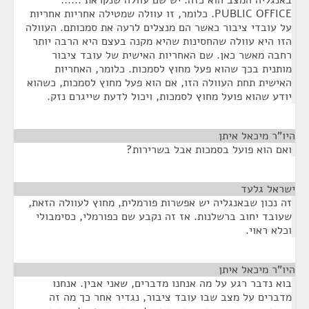
באנגליה המצב הוא כזה. יש שם עוולה שנקראת ......
PUBLIC OFFICE. כלומר, זו עוולה שמטילה אחריות אחריות
על עובדי ציבור כאשר הם מנצלים לרעה את סמכותם. העוולה
הזו היא עוולה שהחסינות שהיא מקנה בעצם היא הרבה יותר
רחבה מאשר כאן. שם האחריות האישית של עובד ציבור
מותנית בכך שהוא פעל מחוץ לסמכות. כלומר, האחריות
האישית תחת העוולה הזו, אם הוא פעל מחוץ לסמכות, כשהוא
יודע שהוא פועל מחוץ לסמכות, ויכול לדעת שייגרם נזק.
היו"ר מיכאל איתן
¶
ואם הוא פועל בסמכות אבל בשרירות?
ישראל גלעד
¶
זה נכון שבאנגליה יש אפשרות פורמלית, מחוץ לעוולה הזאת,
שעובד יחוב ברשלנות. אז זה נקבע שם כפורמלי, כסימבולי
וכלא ראוי.
היו"ר מיכאל איתן
¶
בוא נדבר רגע על מה אנחנו מדברים, שאני אבין. אנחנו
מדברים על מצב שבו עובד ציבור, נגדיר אחר כך מה זה