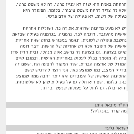
הרווחת באמת היא שזה לא עניין פרטי, זה לא משפט פרטי,
אלא זה צריך להיות משפט ציבורי. כלומר, הפעולה היא
פעולה של רשות, לא פעולה של אדם פרטי.
יש לא מעט מדינות שרואות את זה כך, ושוללות אחריות
אישית מהעובד. דוגמה לכך, גרמניה. בגרמניה פעולה שכזאת
נחשבת פעולה שלטונית, ונאמר במפורש בחוק שאין אחריות
אישית של העובד אלא רק אחריות של הרשות. דבר דומה
קיים בצרפת. גם בצרפת זה נחשב אקט מנהלי, ובית הדין שדן
בזה לא מוסמך בכלל לעסוק באחריות האישית. וכמובן קיים
המודל של ארצות הברית, שזה המקור להצעה הזו, ששם זה
בדיוק המצב, כמו שמוצע כאן. אני רוצה להדגיש ששם
החסינות האישית של העובדים היא יותר רחבה ממה שמוצע
כאן. כלומר, שם היא חלה גם על פעולות שהן לא שלטוניות,
והיא יכולה גם לחול על פעולות שנעשו בזדון.
היו"ר מיכאל איתן
¶
מה קורה באנגליה?
ישראל גלעד
¶