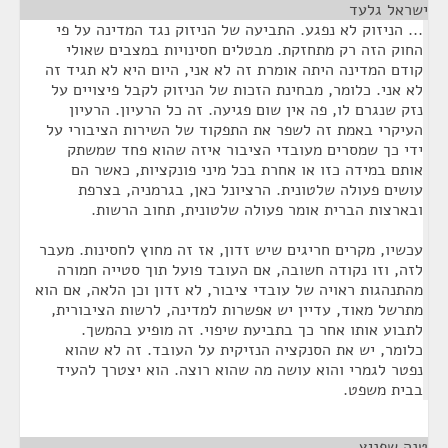
ישראל גלעד
¶
... הניזוק לא נפגע. התביעה של הניזוק נגד המדינה על פי
החוק הזה רק מתחזקת. מבטלים חסינויות במצבים שאולי
קודם המדינה היתה אומרת זה לא אני, היום היא לא תגיד זה
לא אני. כלומר, מבחינת הזכות של הניזוק לקבל פיצויים על
נזק שנגרם לו, פה אין שום פגיעה. זה כל הרעיון. הרעיון
העיקרי באמת זה לשפר את התפקוד של השירות הציבורי על
ידי כך שמסרים מעובדי הציבור איזה שהוא פחד שמשתק
אותם במידה כזו או אחרת בכל מיני פונקציות, כאשר הם
עושים פעולה שלטונית. הרציונל כאן, בגרמניה, בצרפת
ובארצות הברית אומר פעולה שלטונית, תחוב הרשות.
עכשיו, מקרים חריגים שיש זדון, אז זה מחוץ לחסינות. מעבר
לזה, וזו נקודה חשובה, אם העובד פועל תוך סטייה חמורה
מהתנהגות ראויה של עובדי ציבור, לא זדון וכן הלאה, אם הוא
מתרשל מאוד, עדיין יש אפשרות למדינה, לרשות הציבורית,
לתבוע אותו אחר כך בתביעת שיפוי. זה מופיע בהמשך.
כלומר, יש את הסנקציה הנזיקית על העובד. זה לא שהוא
נפטר לגמרי והוא עושה מה שהוא רוצה. הוא יצטרך להעיד
בבית משפט.
טנה שפניץ
¶