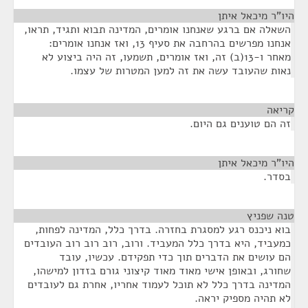
היו"ר מיכאל איתן
¶
השאלה אם ברגע שאנחנו אומרים, המדינה תבוא ותגיד, תראו,
אנחנו מפרשים בהרחבה את סעיף 13, ואז אנחנו אומרים:
מאחר ו-13(ב) זה, ואז אומרים, תשמעו, זה היה ביצוע לא
נאות שהעובד עשה את זה למען המטרות של עצמו.
קריאה
¶
זה הם טוענים גם היום.
היו"ר מיכאל איתן
¶
בסדר.
טנה שפניץ
¶
בוא ניכנס רגע למסגרת בחזרה. בדרך כלל, המדינה לפחות,
כמעביד, היא בדרך כלל המעביד. ורוב, רוב רוב רוב העובדים
הם עושים את הדברים תוך כדי תפקידם. עכשיו, עובד
שחורג, ובאופן אישי מאוד מאוד קיצוני גורם בזדון למישהו,
המדינה בדרך כלל לא תוכל לעמוד אחריו, אחרת גם לעובדים
לא תהיה מספיק יראה.