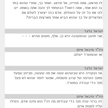
לו מראש, אתה תהייה, אל תדאג. ואחר כך, אחרי שהוא בחר
בו הוא אמר, אתה רואה? הבטחתי לך והנה אתה באמת. יש
לנו את כל זה על השולחן. אדם כזה יצטרך לשלם את
הפיצויים על כך שהוא הביא אותי מארצות הברית?
ישראל גלעד
¶
אני חושב שהתשובה היא כן. אלף, משום שהיא - - -
היו"ר מיכאל איתן
¶
או שהמשרד ישלם.
ישראל גלעד
¶
אז הנקודה היא שכשהוא עשה את מה שעשה, מכיוון שפעל
מתוך העדפה של קרוב משפחה, אפשר לומר שהוא לא פעל
תוך כדי עבודה במשרד.
היו"ר מיכאל איתן
¶
זה ברור שזה תוך כדי עבודתו.מה זה? הוא מינה אדם. הטילו
עליו למנות אדם.