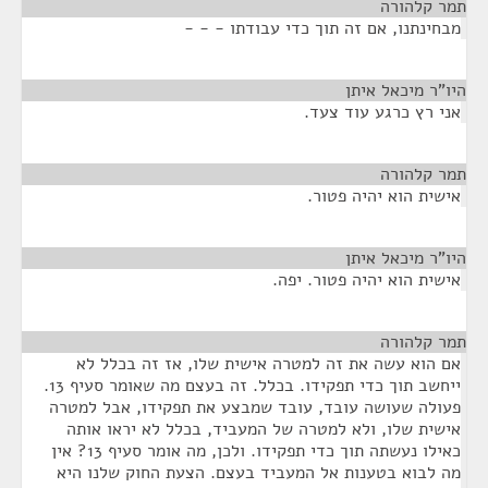
תמר קלהורה
¶
מבחינתנו, אם זה תוך כדי עבודתו - - -
היו"ר מיכאל איתן
¶
אני רץ כרגע עוד צעד.
תמר קלהורה
¶
אישית הוא יהיה פטור.
היו"ר מיכאל איתן
¶
אישית הוא יהיה פטור. יפה.
תמר קלהורה
¶
אם הוא עשה את זה למטרה אישית שלו, אז זה בכלל לא
ייחשב תוך כדי תפקידו. בכלל. זה בעצם מה שאומר סעיף 13.
פעולה שעושה עובד, עובד שמבצע את תפקידו, אבל למטרה
אישית שלו, ולא למטרה של המעביד, בכלל לא יראו אותה
כאילו נעשתה תוך כדי תפקידו. ולכן, מה אומר סעיף 13? אין
מה לבוא בטענות אל המעביד בעצם. הצעת החוק שלנו היא