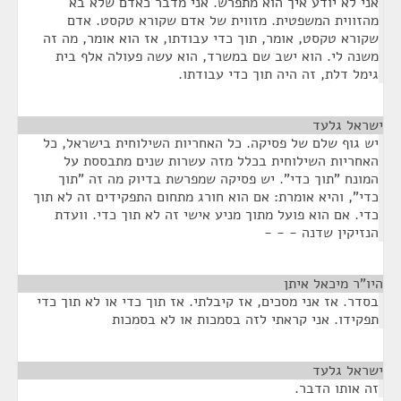
אני לא יודע איך הוא מתפרש. אני מדבר כאדם שלא בא
מהזווית המשפטית. מזווית של אדם שקורא טקסט. אדם
שקורא טקסט, אומר, תוך כדי עבודתו, אז הוא אומר, מה זה
משנה לי. הוא ישב שם במשרד, הוא עשה פעולה אלף בית
גימל דלת, זה היה תוך כדי עבודתו.
ישראל גלעד
¶
יש גוף שלם של פסיקה. כל האחריות השילוחית בישראל, כל
האחריות השילוחית בכלל מזה עשרות שנים מתבססת על
המונח "תוך כדי". יש פסיקה שמפרשת בדיוק מה זה "תוך
כדי", והיא אומרת: אם הוא חורג מתחום התפקידים זה לא תוך
כדי. אם הוא פועל מתוך מניע אישי זה לא תוך כדי. וועדת
הנזיקין שדנה - - -
היו"ר מיכאל איתן
¶
בסדר. אז אני מסכים, אז קיבלתי. אז תוך כדי או לא תוך כדי
תפקידו. אני קראתי לזה בסמכות או לא בסמכות
ישראל גלעד
¶
זה אותו הדבר.