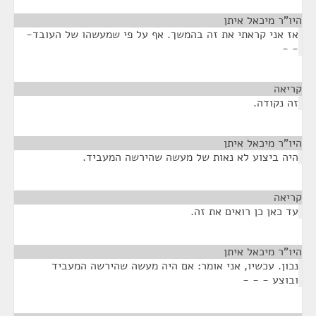
היו"ר מיכאל איתן
¶
אז אני קראתי את זה בהמשך. אף על פי שמעשהו של העובד-
- -
קריאה
¶
זה נקודה.
היו"ר מיכאל איתן
¶
היה ביצוע לא נאות של מעשה שהירשה המעביד.
קריאה
¶
עד כאן כן רואים את זה.
היו"ר מיכאל איתן
¶
נכון. עכשיו, אני אומר: אם היה מעשה שהירשה המעביד
ובוצע - - -