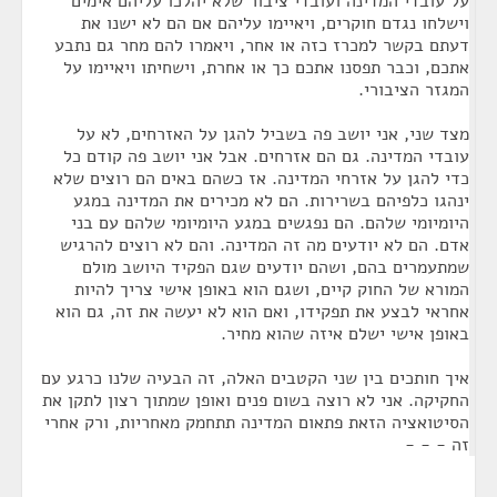
על עובדי המדינה ועובדי ציבור שלא יהלכו עליהם אימים
וישלחו נגדם חוקרים, ויאיימו עליהם אם הם לא ישנו את
דעתם בקשר למכרז כזה או אחר, ויאמרו להם מחר גם נתבע
אתכם, וכבר תפסנו אתכם כך או אחרת, וישחיתו ויאיימו על
המגזר הציבורי.
מצד שני, אני יושב פה בשביל להגן על האזרחים, לא על
עובדי המדינה. גם הם אזרחים. אבל אני יושב פה קודם כל
כדי להגן על אזרחי המדינה. אז כשהם באים הם רוצים שלא
ינהגו כלפיהם בשרירות. הם לא מכירים את המדינה במגע
היומיומי שלהם. הם נפגשים במגע היומיומי שלהם עם בני
אדם. הם לא יודעים מה זה המדינה. והם לא רוצים להרגיש
שמתעמרים בהם, ושהם יודעים שגם הפקיד היושב מולם
המורא של החוק קיים, ושגם הוא באופן אישי צריך להיות
אחראי לבצע את תפקידו, ואם הוא לא יעשה את זה, גם הוא
באופן אישי ישלם איזה שהוא מחיר.
איך חותכים בין שני הקטבים האלה, זה הבעיה שלנו כרגע עם
החקיקה. אני לא רוצה בשום פנים ואופן שמתוך רצון לתקן את
הסיטואציה הזאת פתאום המדינה תתחמק מאחריות, ורק אחרי
זה - - -