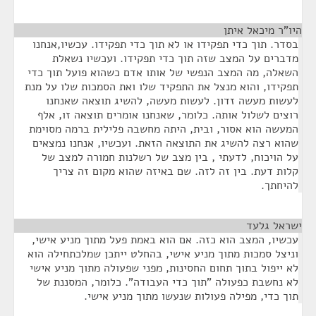
היו"ר מיכאל איתן
¶
בסדר. תוך כדי תפקידו או לא תוך כדי תפקידו. עכשיו,אנחנו
מדברים על המצב שזה תוך כדי תפקידו. ועכשיו נשאלת
השאלה, מה המצב הנפשי של אותו אדם כשהוא פועל תוך כדי
תפקידו, והוא מנצל את התפקיד שלו ואת הסמכות שלו על מנת
לעשות מעשה זדון. לעשות מעשה, להשיג תוצאה שאנחנו
רוצים לשלול אותה. כלומר, שאנחנו אומרים תוצאה זו, אלף
המעשה הוא אסור, ובית, היתה מחשבה פלילית ברמה מסוימת
שהוא רצה להשיג את התוצאה הזאת. ועכשיו, אנחנו נמצאים
על הויכוח, לדעתי , בין מצב של רשלנות חמורה למצב של
קלות דעת. בין זה לזה. שם באיזה שהוא מקום זה צריך
להיחתך.
ישראל גלעד
¶
עכשיו, המצב הוא כזה. אם הוא באמת פעל מתוך מניע אישי,
וניצל סמכות מתוך מניע אישי, בהחלט ייתכן שמלכתחילה הוא
לא ייפול בתוך תחום החסינות, מפני שפעולה מתוך מניע אישי
לא נחשבת כפעולה "תוך כדי העבודה". כלומר, המסננת של
תוך כדי, מפילה פעולות שנעשו מתוך מניע אישי.