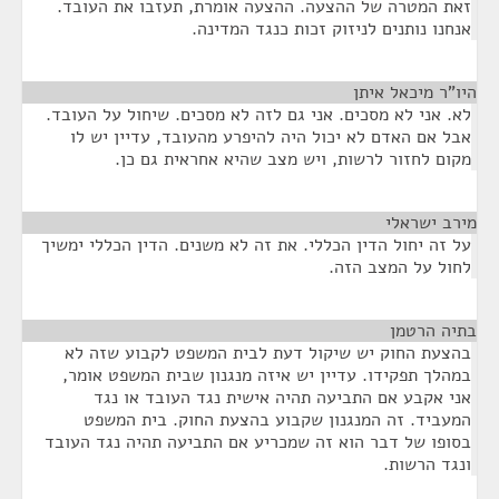
זאת המטרה של ההצעה. ההצעה אומרת, תעזבו את העובד.
אנחנו נותנים לניזוק זכות כנגד המדינה.
היו"ר מיכאל איתן
¶
לא. אני לא מסכים. אני גם לזה לא מסכים. שיחול על העובד.
אבל אם האדם לא יכול היה להיפרע מהעובד, עדיין יש לו
מקום לחזור לרשות, ויש מצב שהיא אחראית גם כן.
מירב ישראלי
¶
על זה יחול הדין הכללי. את זה לא משנים. הדין הכללי ימשיך
לחול על המצב הזה.
בתיה הרטמן
¶
בהצעת החוק יש שיקול דעת לבית המשפט לקבוע שזה לא
במהלך תפקידו. עדיין יש איזה מנגנון שבית המשפט אומר,
אני אקבע אם התביעה תהיה אישית נגד העובד או נגד
המעביד. זה המנגנון שקבוע בהצעת החוק. בית המשפט
בסופו של דבר הוא זה שמכריע אם התביעה תהיה נגד העובד
ונגד הרשות.