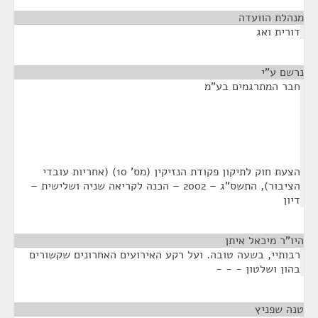
מנהלת הוועדה
¶
דורית ואג
נרשם ע"י
¶
חבר המתרגמים בע"מ
הצעת חוק לתיקון פקודת הנזיקין (מס' 10) (אחריות עובדי
הציבור), התשס"ג – 2002 – הכנה לקריאה שניה ושלישית –
דיון
היו"ר מיכאל איתן
¶
רבותיי, בשעה טובה. ועל רקע האירועים האחרונים שקשורים
בהון ושלטון - - -
טנה שפניץ
¶