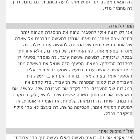
זה תנאים מצטברים. גם שימוש לרעה בסמכות וגם כוונת זדון.
זה מחמיר מדי.
תמר קלהורה
¶
אני רק רוצה אולי להסביר טיפה את המסגרת הטיפה יותר
רחבה שבה אנחנו נמצאים. אנחנו למעשה מדברים על שאלה
של אחריות שילוחית של המדינה למעשה עובד שלה. זה
מוסדר בסעיף אחר, לא האחריות של המדינה, אלא אחריות
בכלל, שילוחית, למעשה שעשה עובד, זה מוסדר בסעיף 13
לפקודת הנזיקין. בעצם, הסעיף הזה שואל את השאלה מתי
יראו מעשה שעשה עובד כמעשה שמעביד אחראי עליו.
והסעיף אומר בצורה מאוד ברורה. אם העובד עשה את
העבודה שלו למען המטרות של המעביד, כדי לקדם את
המטרות של המעביד, כדי לקדם את העבודה שלו. עכשיו, אם
הוא עשה את זה מתוך מטרה אישית שלו, למשל, לקדם מקורב
או כמובן שוחד,זה דוגמאות קלסיות, אז הפסיקה אומרת, או
למעשה הסעיף אומר, הפסיקה פרשה. זה בעצם לא כדי מילוי
תפקידך בכלל.
היו"ר מיכאל איתן
¶
אני אקרא את זה. רואים מעשה כאילו נעשה תוך כדי עבודתו