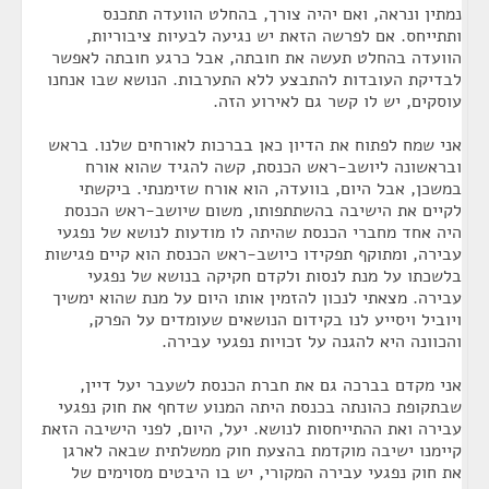
נמתין ונראה, ואם יהיה צורך, בהחלט הוועדה תתכנס
ותתייחס. אם לפרשה הזאת יש נגיעה לבעיות ציבוריות,
הוועדה בהחלט תעשה את חובתה, אבל כרגע חובתה לאפשר
לבדיקת העובדות להתבצע ללא התערבות. הנושא שבו אנחנו
עוסקים, יש לו קשר גם לאירוע הזה.
אני שמח לפתוח את הדיון כאן בברכות לאורחים שלנו. בראש
ובראשונה ליושב-ראש הכנסת, קשה להגיד שהוא אורח
במשכן, אבל היום, בוועדה, הוא אורח שזימנתי. ביקשתי
לקיים את הישיבה בהשתתפותו, משום שיושב-ראש הכנסת
היה אחד מחברי הכנסת שהיתה לו מודעות לנושא של נפגעי
עבירה, ומתוקף תפקידו כיושב-ראש הכנסת הוא קיים פגישות
בלשכתו על מנת לנסות ולקדם חקיקה בנושא של נפגעי
עבירה. מצאתי לנכון להזמין אותו היום על מנת שהוא ימשיך
ויוביל ויסייע לנו בקידום הנושאים שעומדים על הפרק,
והכוונה היא להגנה על זכויות נפגעי עבירה.
אני מקדם בברכה גם את חברת הכנסת לשעבר יעל דיין,
שבתקופת כהונתה בכנסת היתה המנוע שדחף את חוק נפגעי
עבירה ואת ההתייחסות לנושא. יעל, היום, לפני הישיבה הזאת
קיימנו ישיבה מוקדמת בהצעת חוק ממשלתית שבאה לארגן
את חוק נפגעי עבירה המקורי, יש בו היבטים מסוימים של