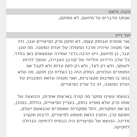
זהבה גלאון
¶
אנחנו מדברים על מיושם, לא מחוקק.
יעל דיין
¶
אני אומרת שבחוק עצמו, לא חוקק פרק הפיצויים שבו, וזה
אני מקווה שיהיה מרכז הפעולה של ועדת המשנה. מה שכן
עבר, כן מיושם, ויש הרבה כלבי שמירה שנמצאים כאן בחדר.
כל שלב היידוע והליווי של קורבן העבירה, שהפך להיות
לשותף, ולא רק לעד, ולא רק לתת עדות ולא לקבל את
החומרים הנלווים, החלק הזה כן הצליח וכן חוקק. מה שלא
נגעו בו מסיבות תקציביות, ואני מקווה שזאת התוכנית של
ועדת המשנה, זה כל עניין הפיצויים.
בשעתו עשינו מחקר מה קורה בארצות אחרות, וההצעה של
אותו פרק שלא מופיע בחוק, בעניין הפיצויים, כוללת, כמובן,
גם את המקורות, החל ממקורות שאומרים שהנאשם ישלם,
ותוקם קרן, והקרן הזאת תשמש לפיצויים, לרבות תקציב
מדינה. הנושא של הפיצויים היה הבסיס לדחיפה הגדולה
לחקיקה.