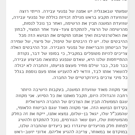
שמעתי שבאנגליה יש אמנה של נפגעי עבירה. הייתי רוצה
שהוועדה תקבע בראש מגילת זכויות כוללת של נפגעי עבירה,
שוועדת המשנה תכין את הרשימה, ואחר כך נוכל לנסות,
מהרשימה של הרצוי, להתקדם צעד-צעד אחר המצוי, לבחון
את האלטרנטיבות ואיך אנחנו תוקפים את הנושא הזה מכל
ההיבטים שלו. יש לו היבטים של טיפול, של פיצוי, של שמירה
על הביטחון והבריאות של נפגעי העבירה. וכל ההיבטים האלה
צריכים להיות מטופלים במקביל, כי בסופו של דבר, נקודת
ההתייחסות שלנו היא, שאדם שנפגע כתוצאה מביצוע עבירה,
כבר סבל, כבר שילם מחיר מעצם פגיעתו, והחברה לא יכולה
להשאיר אותו לבד, וודאי לא להעניש אותו פעם נוספת בגלל
כל מיני צרכים ביורוקרטיים של החברה.
אני מקווה מאוד שוועדת המשנה, בעקבות הישיבה היותר
רחבה והגדולה היום, תקבל מאתנו את כל הסיוע. אני מקווה
שגם הממשלה תבין את הצרכים של החברה הישראלית
בקידום הנושא הזה. אני מקווה מאוד שגם הביטוח הלאומי,
שהמנכ"ל שלו, יגאל בן-שלום, נמצא אתנו, ייקח את זה כחלק
מהמשימות שלו, ועם שאר הגורמים, נוכל להתקדם ולהשיג
לפחות חלק מהיעדים שיוגדרו כאן כיעדים שהחברה שלנו,
במוקדם או במאוחר, צריכה להגיע אליהם. אדוני יושב-ראש