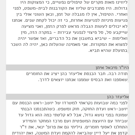
ליווינו מאות מקרים של טיפולים נפשיים, כי המצוקות היו
גדולות. היו מתנדבים שליוו את הקורבנות לבית-משפט, לפני
ואחרי. הטיפול, אין לו מגבלה של זמן, וכאן השוני אולי בין
פגיעות מיניות לפגיעות אחרות, כי זה יכול לקחת שנים. אנחנו
לא יכולים לעשות הגבלה מראש לפרק הזמן, ואני מציעה
שייקבע סל, סל פיצוי לנפגעי עבירות - במקרה הזה, מין
ואלימות - שיביא בחשבון את כל הדברים, ואז אפשר יהיה
למצוא את המקורות. אני מאמינה שהעלות כאן, יהיה לה השכר
בתועלת שהיא תביא.
היו"ר מיכאל איתן
¶
תודה רבה. חבר הכנסת אליעזר כהן יציג את החומרים
שאספנו ואת הבסיס שממנו אנחנו יוצאים לדרך.
אליעזר כהן
¶
לפני כמה שבועות נקראתי למשרדו של יושב-ראש הכנסת עם
יושב-ראש ועדת החוקה, חוק ומשפט. כשהתכנסנו הבנתי
שמונח בפני נושא גדול, אבל לא קלטתי כמה הוא גדול עד
שביחד עם היועצת המשפטית ועם מרכז המחקר והמידע
התחלנו לאסוף חומרים. גיליתי גם את פרופ' ינאי, את ד"ר
קדמן את יעל דיין שהביאה להקמת ועדת המשנה, ואת יהודית