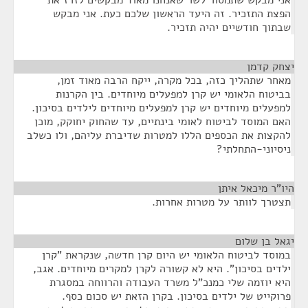
אני מבקש שתמסור לשר שאנחנו מאוד מבקשים לזרז את
הפצת התזכיר. זה היעד הראשון שלכם כעת. אני מבקש
שבתוך חודשיים יהיה תזכיר.
יצחק קדמן
¶
מאחר שתהליך כזה, בכל מקרה, ייקח הרבה מאוד זמן,
בביטוח הלאומי יש קרן למפעלים מיוחדים. בין הקרנות
למפעלים מיוחדים יש קרן למפעלים מיוחדים לילדים בסיכון.
האם המוסד לביטוח לאומי בינתיים, עד שהחוק יחוקק, מוכן
להקצות את הכספים הללו למטרות שדיברת עליהם, ולו כשלב
ניסיוני-התחלתי?
היו"ר מיכאל איתן
¶
תצטרך לוותר על מטרות אחרות.
יגאל בן שלום
¶
במוסד לביטוח הלאומי יש היום קרן חדשה, שנקראת "קרן
ילדים בסיכון". היא לא קשורה לקרן למקרים מיוחדים. אגב,
היא יוזמה שלי כמנכ"ל משרד העבודה והרווחה במסגרת
פרוקייט של ילדים בסיכון. בקרן הזאת יש סכום כסף.