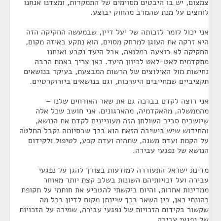
צמצום, יש בו היבטים מסוימים של התמקדות, ומצדנו אנחנו
לוחצים על מנת שהמרב מהחוק יבוצע.
אני יכול לומר לזכותה של יעל דיין, שבמעשה החקיקה הזה
היא זרקה את העוגן למרחק מסוים, הוא נתקע באיזה מקום,
החקיקה לא בוצעה במלואה, אבל היעד נקבע ואנחנו
מתקדמים לאט-לאט לכיוון היעד. כאן צריך באמת הרבה
נחישות מול האילוצים של הרשות המבצעת, בעיקר בנושאים
תקציביים שמחייבים היערכות, וגם בנושאים ביורוקרטיים.
אני רוצה לקדם בברכה גם את שאר האורחים שלנו –
מהממשלה, מהאקדמיה, מהארגונים. אני חושב שכל אלה
שיושבים סביב השולחן הזה מעוניינים לקדם את הנושא,
והחידוש שיש בישיבה הזאת הוא בכך שבסיומה נקבל החלטה
על הקמת ועדת משנה, שתהיה ועדת קבע, לטיפול ולקידום
הנושא של נפגעי עבירה.
מדינת ישראל התעוררה למודעות בצורך להגן על נפגעי
עבירה ועל זכויותיהם השונות בשלב קצת יותר מאוחר
ממדינות אחרות, והיום ביקשתי להטביע את חותמי על תקופת
כהונתי כאן, בין השאר בכך שיינתן מקום לדיון בכל מה
שקשור בקידום הזכויות של נפגעי עבירה, שמירה על הזכויות
של נפגעי עבירה.