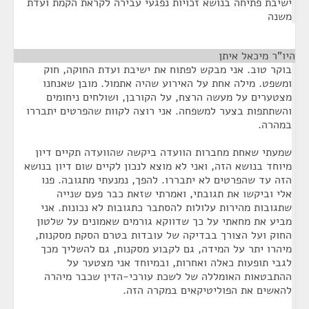
ישיבת פתיחה בנושא זכויות נפגעי עבירה לקראת הקמת ועדת
משנה
היו"ר מיכאל איתן
¶
בוקר טוב. אני מבקש לפתוח את ישיבת ועדת החוקה, חוק
ומשפט. מילה אחת על האירוע שהיה אתמול. מובן שאנחנו
מצטערים על מעשה הרצח, על הקורבן, ושולחים ניחומים
והשתתפות בצער למשפחה. אני רוצה לקוות שהפרטים יתבררו
במהרה.
שמעתי שאחת מחברות הוועדה ביקשה שהוועדה תקיים דיון
מיוחד בנושא הזה, ואני לא מוצא לנכון לקיים שום דיון בנושא
הזה עד שהפרטים לא יתבררו. להפך, נמנעתי מתגובה. פנו
אלי וביקשו את תגובתי, ואמרתי שזאת כבר פעם שנייה
שתגובות מהירות עלולות להסתבר כתגובות לא נכונות. אני
מביע את מחאתי על כך שדווקא גורמים שאמונים על שלטון
החוק ועל הצורך בבדיקה של עובדות בטרם הסקת מסקנות,
מיהרו יתר על המידה, גם לקבוע מסקנות, גם להשליך מכך
לגבי תופעות כאלה ואחרות, ובמיוחד אני מצטער על
ההתבטאות האומללה של לשכת עורכי-הדין שכבר מיהרה
להאשים את הפוליטיקאים במקרה הזה.