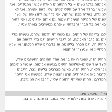
אלימות כלפי נשים – כל התחומים האלה עכשיו מתנקזים. אני
עכשיו בחדר אחד עם הקליינטים שלי. זאת אומרת, אני לא
למעלה, באיזה מכון שחוקר, אני נדרשת לתוצאות של עשר
שנים של חקיקה ופעילות ענפה עם אותם ארגונים, ואני רואה
כאן את כל חברי וחברותי שאנחנו ממשיכים באותו עניין.
לכן בדיקה של חוקים, גם כשהייתי יוזמת שלהם, נעשית מדי
יום גם לגבי האכיפה, גם לגבי היישום וגם כדי לראות אם
החוק חי, וגם הכרה בלקונות או בדברים שלא הספקנו או שלא
הסתייע או שנעצרו והוקפאו.
החוק הזה, שאני רואה בו את אחד החוקים החשובים שלי,
לצד עוד שניים-שלושה חוקים בנושא אלימות: עונשי מינימום
וכן הלאה, החוק הזה, כאשר מברכים בלשון עבר, חייבים
לזכור כאן את יהודית קרפ והצוות שלה. למעשה אני הייתי
המדרבן, החוק שהייתי חתומה עליו, דרבן את המערכת.
היו"ר מיכאל איתן
¶
יהודית קרפ בחוץ-לארץ. היא כמובן הוזמנה לישיבה.