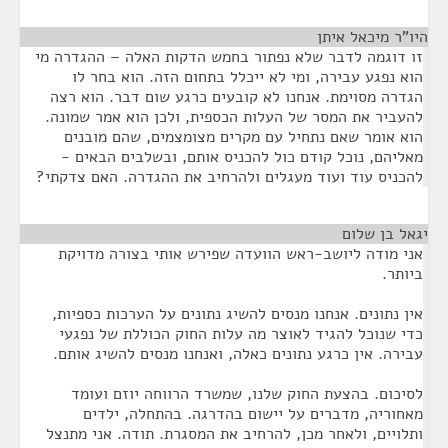
היו"ר מיכאל איתן
¶
זו דוגמה לדבר שלא נפתור בחמש הדקות האלה – ההגדרה מי
הוא נפגע עבירה, ומי לא ייכלל בתחום הזה. הוא בחר לו
הגדרה מסוימת. אנחנו לא קובעים כרגע שום דבר. הוא רצה
להעביר את המסר של העלות הכספית, ולכן הוא אמר שמונה.
הוא אומר שאם נתחיל עם מקרים מצומצמים, שהם מובנים
מאליהם, נוכל קודם כול להכניס אותם, ובשלבים הבאים -
להכניס עוד ועוד מעגלים ולהרחיב את ההגדרה. האם צדקתי?
יגאל בן שלום
¶
אני מודה ליושב-ראש הוועדה שפירש אותי בצורה מדויקת
ביותר.
אין נתונים. אנחנו מנסים להשיג נתונים על הערכות כספיות,
כדי שנוכל להגיד לאוצר מה עלות החוק הכוללת של נפגעי
עבירה. אין כרגע נתונים כאלה, ואנחנו מנסים להשיג אותם.
לסיכום. בהצעת החוק שלנו, שמשרד הרווחה יוזם ועומד
מאחוריה, מדברים על יישום בהדרגה. בהתחלה, ילדים
ותלויים, ולאחר מכן, להרחיב את המסגרת. תודה. אני מתנצל