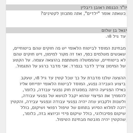
יו"ר הכנסת ראובן ריבלין
¶
כשאתה אומר "ילדים", אתה מתכוון לקטינים?
יגאל בן שלום
¶
עד גיל 18.
מבחינת המוסד לביטוח הלאומי יש פה חוקים שהם ביטוחיים,
שאנשים משלמים כסף, ואז זה מקור למימון, ויש חוקים שהם
לא ביטוחיים, שהממשלה משתתפת בהוצאה עצמה. על הקטע
של המימון צריך לדבר בנפרד. אני מדבר כרגע על התגמול.
ההצעה שלנו מדברת על כך שכל קטין עד גיל 18, שעקב
ביצוע העבירה נפגע, המוסד לביטוח הלאומי יתייחס אליו
כאילו הפגיעה היתה במסגרת חוק נפגעי עבודה, כלומר,
להסמיך את הפיצוי שהוא יקבל לנושא של נפגעי עבודה,
ולשנות ולקבוע שזה יהיה נפגעי עבודה ונפגעי עבירה, והקטין
יזכה למלוא הסיוע בתחום של טיפול רפואי ושיקום, כולל
שיקום פסיכולוגי, כולל שיקום פיזי וכיוצא בזה, כלומר,
שהקטין יהיה מובטח מבחינת הטיפול.