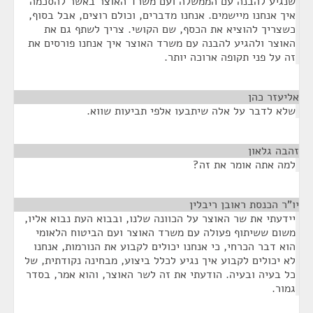
שנגיע להבנה עם הממשלה ועם משרד האוצר באשר להסכמה
איך אנחנו מיישמים. אנחנו מדברים, וכולם רוצים, אבל בסוף,
כשצריך להוציא את הכסף, שם הקושי. צריך לשתף גם את
האוצר ולהגיע להבנה עם משרד האוצר איך אנחנו פורסים את
זה על פני תקופה ארוכה יותר.
אליעזר כהן
¶
שלא לדבר על אלה שיתבעו אלפי תביעות שווא.
זהבה גלאון
¶
למה אתה אומר את זה?
יו"ר הכנסת ראובן ריבלין
¶
יידעתי את שר האוצר על הכוונה שלנו, ובבוא העת נבוא אליו,
משום ששיתוף פעולה עם משרד האוצר ועם הביטוח הלאומי
הוא דבר הכרחי, כי אנחנו יכולים לקבוע את הנורמות, אנחנו
לא יכולים לקבוע איך נגיע לכלל ביצוע, מבחינה נקודתית, של
כל בעיה ובעיה. הודעתי את זה לשר האוצר, והוא אמר, בסדר
גמור.