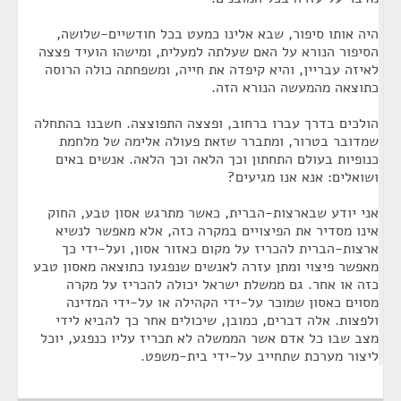
היה אותו סיפור, שבא אלינו כמעט בכל חודשיים-שלושה,
הסיפור הנורא על האם שעלתה למעלית, ומישהו הועיד פצצה
לאיזה עבריין, והיא קיפדה את חייה, ומשפחתה כולה הרוסה
כתוצאה מהמעשה הנורא הזה.
הולכים בדרך עברו ברחוב, ופצצה התפוצצה. חשבנו בהתחלה
שמדובר בטרור, ומתברר שזאת פעולה אלימה של מלחמת
כנופיות בעולם התחתון וכך הלאה וכך הלאה. אנשים באים
ושואלים: אנא אנו מגיעים?
אני יודע שבארצות-הברית, כאשר מתרגש אסון טבע, החוק
אינו מסדיר את הפיצויים במקרה כזה, אלא מאפשר לנשיא
ארצות-הברית להכריז על מקום כאזור אסון, ועל-ידי כך
מאפשר פיצוי ומתן עזרה לאנשים שנפגעו כתוצאה מאסון טבע
כזה או אחר. גם ממשלת ישראל יכולה להכריז על מקרה
מסוים כאסון שמוכר על-ידי הקהילה או על-ידי המדינה
ולפצות. אלה דברים, כמובן, שיכולים אחר כך להביא לידי
מצב שבו כל אדם אשר הממשלה לא תכריז עליו כנפגע, יוכל
ליצור מערכת שתחייב על-ידי בית-משפט.