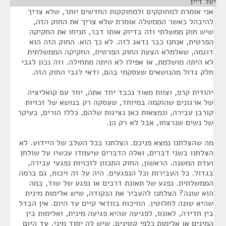
יעל דיין
¶
אני אומרת למחוקקים ולמחוקקות החדשים יותר, שלא צריך
להיבהל כאשר הממשלה אומרת שלא צריך את החוק הזה,
שיש חוק ממשלתי וזה בדיוק אותו דבר, תניחו את החקיקה
הפרטית, אנחנו כבר נדאג לזה. לא כך הוא. החוק הזה הוא
דוגמה, שאלמלא הצעת החוק הפרטית, החקיקה הממשלתית
לא היתה מושלמת, או אפילו לא היתה מתחילה. וזה נכון לגבי
חלק גדול מהנושאים שעסקתי בהם, ודאי לגבי החוק הזה.
יהודית קרפ, וצוות מאוד נכבד יחד אתה, יחד עם קואליציה
של ארגונים שהוקמה במיוחד, שעסקה רק בנושא של זכויות
קורבן עבירה, ונמצאות כאן נציגות שלהם, כללו הורים, בעיקר
של נשים שנרצחו, אבל לא רק הן.
מה שהצלחנו נמצא פניכם. הצלחנו בכל השלב של היידוע. לא
הצלחנו בשני דברים, ואלה הדברים שיעמדו עכשיו על שולחן
ועדת המשנה. הראשון, החוק התכוון לזכויות נפגעי עבירה,
בגדול. כל העבירות וכל הנפגעים. היה על זה ויכוח, גם ברמה
הממשלתית. נפגע של תאונת דרכים או נפגע של שוד, במה
הוא שונה? הצלחנו להעביר את הנקודה, שיש אלימות מינית
שהיא שונה לחלוטין. הוויכוח בוודאי קיים עד היום. אין הבדל
בין חדירה, לאונס, לפגיעה שהיא פגיעה מינית, ואלימות בין
המינים או אלימות כלפי קטינים, שיש לה יסוד מיני. עד היום