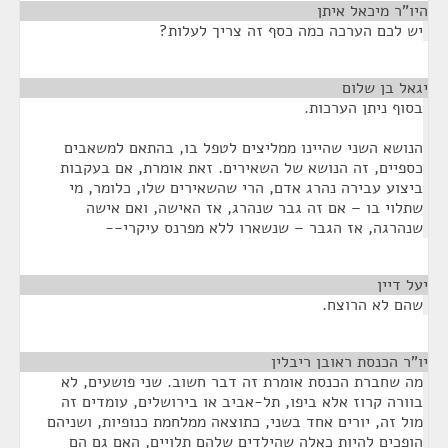
היו"ר מיכאל איתן
¶
יש לכם הערכה כמה כסף זה צריך לעלות?
יגאל בן שלום
¶
בסוף ניתן הערכות.
הנושא השני שהיינו ממליצים לטפל בו, בהתאם למשאבים
כספיים, זה הנושא של השאירים. זאת אומרת, אם בעקבות
ביצוע עבירה נהרג אדם, הרי שהשאירים שלו, כלומר, מי
שתלוי בו – אם זה גבר שנהרג, אז האישה, ואם אישה
שנהרגה, אז הגבר – שנשארו ללא מפרנס עיקרי--
יעל דיין
¶
שהם לא הרוצח.
יו"ר הכנסת ראובן ריבלין
¶
מה שחברת הכנסת אומרת זה דבר חשוב. שני פושעים, לא
בוורה קרוז אלא ביפו, תל-אביב או בירושלים, עומדים זה
מול זה, יורים אחד בשני, כתוצאה ממלחמת כנופיות, ושניהם
הופכים להיות כאלה שהילדים שלהם תלויים, האם גם הם