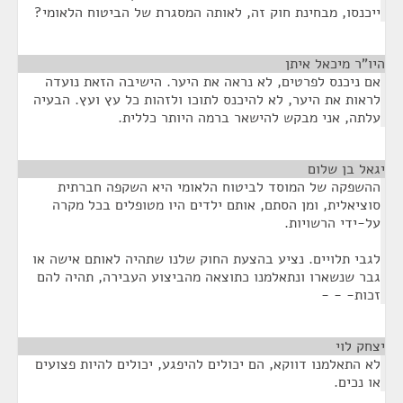
ייכנסו, מבחינת חוק זה, לאותה המסגרת של הביטוח הלאומי?
היו"ר מיכאל איתן
¶
אם ניכנס לפרטים, לא נראה את היער. הישיבה הזאת נועדה
לראות את היער, לא להיכנס לתוכו ולזהות כל עץ ועץ. הבעיה
עלתה, אני מבקש להישאר ברמה היותר כללית.
יגאל בן שלום
¶
ההשפקה של המוסד לביטוח הלאומי היא השקפה חברתית
סוציאלית, ומן הסתם, אותם ילדים היו מטופלים בכל מקרה
על-ידי הרשויות.
לגבי תלויים. נציע בהצעת החוק שלנו שתהיה לאותם אישה או
גבר שנשארו ונתאלמנו כתוצאה מהביצוע העבירה, תהיה להם
זכות- - -
יצחק לוי
¶
לא התאלמנו דווקא, הם יכולים להיפגע, יכולים להיות פצועים
או נכים.