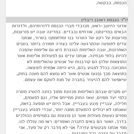
הכנסת, בבקשה.
יו"ר הכנסת ראובן ריבלין
¶
אדוני היושב-ראש, מכובדי חברי הכנסת לדורותיהם, ולדורות
הבאים במדינתנו, אורחים נכבדים. במדינה שבה יש פורענות,
פורענות על רקע של הטרור בנו ומלחמתנו בטרור, אנחנו
עדים לתופעה שהתרגשה עלינו בצורה חמורה ביותר בשנים
האחרונות, שבה האלימות הגוברת היא גם אלימות שהפכה
להיות בלתי מבחינה. אנחנו עדים גם לפעולות אלימות אשר
התוצאות שלהן הם קורבנות של אנשים שהאלימות לא
התכוונה בכלל לפגוע בהם, היא היתה אפתית לתוצאה.
כתוצאה מכך נפגעו אנשים אשר לא נמצא להם מענה בחוק,
שיאפשר להם להיעזר בחברה על מנת לשקם את עצמם.
יש מקרים שבהם האלימות מכוונת מתוך כוונה להשיג מטרה
כלפי יעד מסוים, שאז החוק מתייחס אליו, וגם לפעמים,
חלילה, עבריין פוגע בעבריין. אבל היום יש תופעה כזאת,
שאנחנו לא יכולים להתעלם ממנה יותר, שכדי לפגוע בעבריין
מסוים נעשות פעולות אשר הן פוגעות גם בתמימים ההולכים
בדרך, ואשר הם באים לחברה ואומרים: ראו מה עוללו לנו.
ממי אנחנו מבקשים עזרה? אני לא מדבר רק על סעד, אני
מדבר על עזרה בכל המובנים.