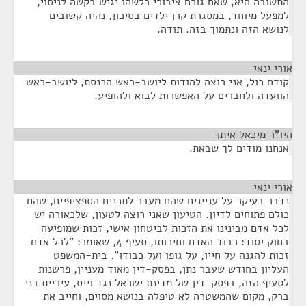
התשובה היא, שאם גורם ציבורי כלשהו יגיש בקשה לניסוי,
למפעל מיוחד, במסגרת קרן ילדים בסיכון, נהיה קשובים
לנושא הזה ונתמוך בזה. תודה.
אורי ינאי
¶
קודם כול, אני רוצה להודות ליושב-ראש הכנסת, ליושב-ראש
הוועדה ולחברים על האפשרות לבוא ולהופיע.
היו"ר מיכאל איתן
¶
אנחנו מודים לך שבאת.
אורי ינאי
¶
נדבר בעיקר על עניינים שהם מעבר לתכנים הספציפיים, שהם
כולם פתוחים לדיון. הטיעון שאני רוצה לטעון, שלכאורה יש
לכל אדם מבינינו את הזכות לביטחון אישי, זכות שמופיעה
בחוק יסוד: כבוד האדם וחירותו, סעיף 4, שאומר: "לכל אדם
זכות להגנה על חייו, על גופו ועל כבודו". בית-המשפט
העליון בחודש שעבר נתן, בפסק-דין מאוד מעניין, פרשנות
לסעיף הזה, בפסק-דין של מדינת ישראל נגד וייס, עיריית בני
ברק, מקום שהמשטרה לא טיפלה בנושא מסוים, וחייב את