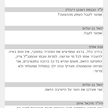
יו"ר הכנסת ראובן ריבלין
¶
אפשר לקבל העתק מההצעה?
יגאל בן שלום
¶
אפשר לקבל.
ענת אסיף
¶
בדרך כלל, ברגע שמפיצים את התזכיר בפומבי, אין שום בעיה
להעביר אותו לכל מי שרוצה. למרות שכמו שהמנכ"ל ציין,
החקיקה הזאת, משום שהיא כל כך כרוכה בתקציבים, אני
מניחה שהממשלה תעדיף שזה ילך במסלול ממשלתי ולא
פרטי.
יגאל בן שלום
¶
אני אעדכן את השר על הישיבה הזאת.
היו"ר מיכאל איתן
¶