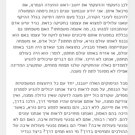
לכן נזעקתי והזעקתי את יושב-ראש הוועדה הנמרץ, את
מיכאל איתן. אני יודע שבמשך שנים רבות ניסתה הממשלה
להיכנס לעובי הקורה, ובכל פעם היתה רתיעה בגלל ההיקף
שאנו עלולים למצוא את עצמנו בחקיקה כזאת. נגיד שיש אדם
שהתכוונו לפגוע בו, מה אשמה משפחתו? האם משפחתו גם
נכללת במסגרת אותם סיכונים שאדם לוקח על עצמו באם הוא
נכנס לאותו עולם נורא, עולם תחתון? יכול אדם, או משפחה
שנתייתמה מאחד מבניה, כתוצאה מכך שאדם היה חבר באותו
עולם, או אזרח באותו עולם תחתון, לומר: הוא היה בעולם
תחתון, אנחנו לא היינו. אלה הם דברים שיכולים להגיע
לממדים כאלה שהחקיקה שלנו תפתח פתחים, שתקציב המדינה
אפילו לא מסוגל לתת לו מענה.
מכל הנימוקים האלה ישבנו, יחד עם כל היועצות המשפטיות
של הכנסת, על מנת לראות כיצד אנחנו יכולים להגיע לפתרון
מסוים, שקודם כול ייתן מענה לזעקה שאין גדולה ממנה, ואין
צודקת ממנה, של אותם אנשים שהיו תמימי דרך, הלכו בדרך,
חיו את חייהם, ללא רבב, והם נמצאו לפתע ביום נורא, כאשר
היכה בהם האסון, ואנחנו מחויבים לראות איך אנחנו עונים
להם. לומר: רבותי, אתם לא נפגעי פעולות איבה. האם הם לא
נפגעי פעולות איבה? ואולי הם באמת נפגעי פעולות איבה של
ההולכים ותמימים בדרך? מי הוא תמים דרך? כיצד נגדיר