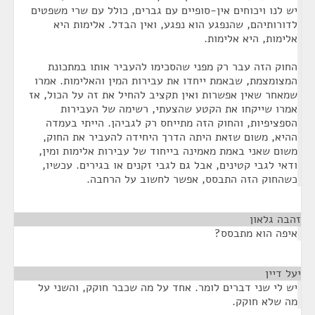
יש לנו ויכוחים אין-סופיים עם גברים, כולל עם שרי משפטים
לדורותיהם, שהנפגע הוא נפגע, ואין הבדל. אלימות היא
אלימות, היא אלימות.
החוק הזה עבר רק מפני שהסכימו להעביר אותו במתכונת
המצומצמת, שבאמת ייחדו את עבירות המין והאלימות. אמרו
שמאחר שאין אפשרות ואין תקציב להחיל את זה על הכול, אז
אמרו שייקחו את הקטע שהצעתי, רשימה של העבירות
הספציפיות, והחוק הזה מתייחס רק לגביהן. הייתי בעמדה
ההיא, משום שזאת היתה הדרך היחידה להעביר את החוק,
משום שאני באמת מאמינה בייחוד של עבירות אלימות ומין,
ודאי לגבי קטינים, אבל גם לגבי זקנים או בגירים. עכשיו,
כשהחוק הזה התבסס, אפשר לחשוב על הרחבה.
זהבה גלאון
¶
איפה הוא מתבסס?
יעל דיין
¶
יש לי שני דברים לומר. אחד על מה שכבר חוקק, והשני על
מה שלא חוקק.