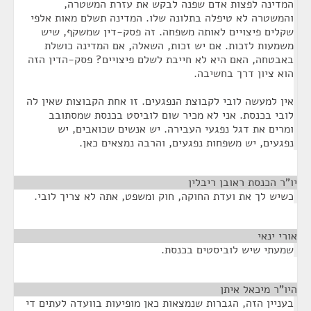
המדינה לפצות אדם שפנה לבקש את עזרת המשטרה,
והמשטרה לא טיפלה בתלונה שלו. המדינה תשלם מאות אלפי
שקלים פיצויים לאותה משפחה. זה פסק-דין שמשקף, שיש
משמעות לזכות. אם יש זכות, השאלה, אם המדינה כושלת
באבטחה, האם היא לא חייבת לשלם פיצויים? פסק-הדין הזה
הוא ציון דרך בחשיבה.
אין למעשה לובי לקבוצת הנפגעים. זו אחת הקבוצות שאין לה
לובי בכנסת. אני לא מכיר שום לוביסט בכנסת שמסתובב
ומרים את דגל נפגעי העבירה. יש אנשים שכואבים, יש
נפגעים, יש משפחות נפגעים, והרבה נמצאים כאן.
יו"ר הכנסת ראובן ריבלין
¶
כשיש לך את ועדת החוקה, חוק ומשפט, אתה לא צריך לובי.
אורי ינאי
¶
שמעתי שיש לוביסטים בכנסת.
היו"ר מיכאל איתן
¶
בעניין הזה, הגברות שנמצאות כאן מופיעות בוועדה לעתים די