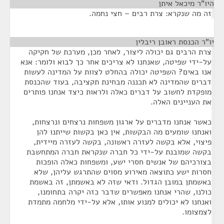
היו"ר מיכאל איתן
¶
זה מה שנקרא: צרת רבים – חצי נחמה.
יו"ר הכנסת ראובן ריבלין
¶
צרת הרבים גם יכולה ליצור, לאחר מכן, מערכת של חקיקה
על-ידי שפיטה, שאנחנו לא צריכים אחר כך לבוא ולומר: אנא
אנו באים? השפיטה יכולה בהחלט לצוות על המדינה לעשות
דברים שהמדינה לא תכננה מבחינת תקציבה, בעוד שהכנסת
מופקדת לחשוב על דברים כאלה ולראות כיצד אנחנו פותרים
את העניינים האלה.
כאשר אנחנו מדברים על ארגון משפחות נרצחים ונרצחות,
ואנחנו שומעים מה הבקשות, אין כאן בקשות שייתנו להן
פיצוי, אלא בקשה לעזרה ראשונה, בקשה לעזרה מיידית,
בקשה שמובנת על-ידי כל חברה שנקראת חברה המתחשבת
בצורכיהם של אנשים חסרי ישע, ומשפחות כאלה הופכות
חסרות ישע כתוצאה מאירוע מסוים שהתרגש עליהן, שלא
באשמתן במובן הגדול. ודאי שזה לא באשמתן, זה באשמת
כולנו, שהרי אנחנו מאפשרים שדבר כזה יקרה בתחומנו,
ואנחנו לא יכולים למנוע אותו, אלא על-ידי מלחמה מתמדת
לצמצומו.