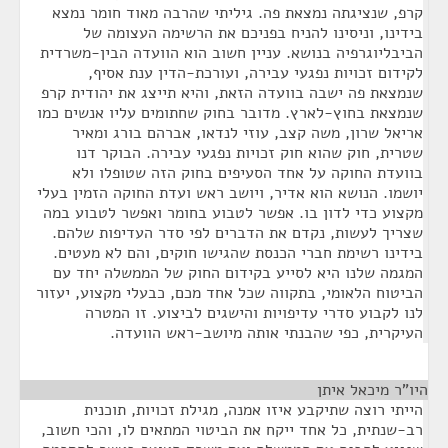
קרפ, שנציגתה נמצאת פה. גיליתי שהרבה מאוד חומר נמצא
בידינו, וניסינו להניח בפניכם את הרשימה העצומה של
הביבליוגרפיה בנושא. עניין חשוב הוא הוועדה הבין-משרדית
לקידום זכויות נפגעי עבירה, ועורכת-הדין ענת אסיף,
שנמצאת פה ישבה בוועדה הזאת, והיא תייצג את יהודית קרפ
שנמצאת בחוץ-לארץ. מדובר בחוק שחתומים עליו אנשים כמו
אריאל שרון, משה קצב, עוזי לנדאו, אברהם בורג ומאיר
שטרית, חוק שהוא חוק זכויות נפגעי עבירה. הבוקר דנו
בוועדת החוקה על אחד הסעיפים בחוק הזה שטופלו ולא
יושמו. הנושא הוא אדיר, ויושב ראש ועדת החוקה הזמין בעלי
מקצוע כדי לדון בו. אפשר לטבוע בחומר ואפשר לטבוע במה
שצריך לעשות, נקדם את הדברים לפי סדר העדיפות שלהם.
בידינו רשימת חברי הכנסת שהגישו חוקים, והם לא מעטים.
המגמה שלנו היא לסייע בקידום החוק של הממשלה יחד עם
הביטוח הלאומי, בתקווה שכל אחד מכם, כבעלי מקצוע, יעזור
לנו לקבוע סדרי עדיפויות והישגים לביצוע. זו המטרה
העיקרית, כפי שהבנתי אותה מיושב-ראש הוועדה.
היו"ר מיכאל איתן
¶
הייתי רוצה שתיקבע איזו אמנה, מגילת זכויות, תוכנית
רב-שנתית, כל אחד ייקח את הביטוי המתאים לו, והכי חשוב,