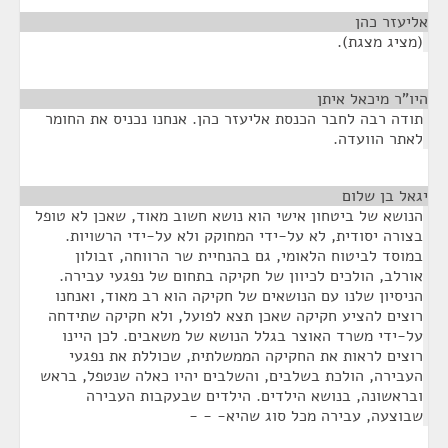
אליעזר כהן
¶
(מציג מצגת).
היו"ר מיכאל איתן
¶
תודה רבה לחבר הכנסת אליעזר כהן. אנחנו נכניס את החומר
לאתר הוועדה.
יגאל בן שלום
¶
הנושא של ביטחון אישי הוא נושא חשוב מאוד, שאכן לא טופל
בצורה יסודית, לא על-ידי המחוקק ולא על-ידי הרשויות.
במוסד לביטוח הלאומי, גם בהנחיית שר הרווחה, זבולון
אורלב, הולכים לכיוון של חקיקה בתחום של נפגעי עבירה.
הניסיון שלנו עם הנושאים של חקיקה הוא רב מאוד, ואנחנו
רוצים להציע חקיקה שאכן תצא לפועל, ולא חקיקה שתידחה
על-ידי משרד האוצר בגלל הנושא של משאבים. לכן היינו
רוצים לראות את החקיקה הממשלתית, שכוללת את נפגעי
העבירה, הולכת בשלבים, והשלבים יהיו כאלה שנטפל, בראש
ובראשונה, בנושא הילדים. הילדים שבעקבות העבירה
שבוצעה, עבירה מכל סוג שהיא- - -