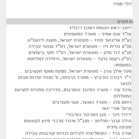
יולי תמיר
מוזמנים
¶
יושב-ראש הכנסת ראובן ריבלין
עו"ד ענת אסיף - משרד המשפטים
נצ"מ אלינוער מזוז - משטרת ישראל, משנה ליועמ"ש
סנ"צ נורית זיו - משטרת ישראל, רמ"ד נפגעי עבירה
סנ"צ דוד פלק - משטרת ישראל, רמ"ד חקר ביצועים
רפ"ק רקפת גלעד - משטרת ישראל, היחידה לאלימות
במשפחה
פקד אילן גורן - משטרת ישראל, מפקח מאגף תקציבים
ד"ר דבורה הורביץ - משרד הרווחה, ס' מנהל שירות מבחן
לנוער
מיכל עוז - משרד החינוך והתרבות, מדריכה מחוזית למניעת
התעללות
רותם פלג - משרד האוצר, אגף תקציבים
פרופ' אורי ינאי
דיויד וינר - סגן הסניגור הציבורי
הילה קרנר-סולימן - מנכ"ל איגוד מרכזי סיוע לנפגעות
תקיפה מינית
אורה ברז - הקואליציה לקידום זכויות קורבנות עבירה