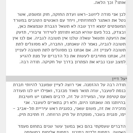
אותו? וכך הלאה.
לכן אני מודה ליושב-ראש ועדת החוקה, חוק ומשפט, אשר
נטל את האתגר למחוזותיו, ויחד עם האנשים הטובים במשרד
המשפטים ימצא דרך שבה לא תשאל הגברת שנמצאת כאן,
ובצדק, בכל פעם שהיא תבוא ותוזמן לשידור ציבורי, תזעק
את הזעקה ותשאל שאלה שלנו אין תשובה לגביה. אם לנו אין
תשובה לגביה, נאמר לה שאנחנו, החברה, לא מסוגלים לתת
תשובה לעניין זה. אם אנחנו כן מסוגלים לתת תשובה לעניין
זה, אנחנו מחויבים לעשות את כל הדברים על מנת להגיע
למצב שבו נביא את הפתרון בדרך של חקיקה. תודה רבה.
יעל דיין
¶
תודה רבה על ההזמנה. אני רוצה לציין שמעבר להיותי חברת
כנסת לשעבר, שזה תואר מאוד מכובד, ואפילו יש לנו תעודה
עם קטיפת עור, המעידה על זה, לרבים מאתנו יש חשיבות
בהיותנו מה שאנחנו היום, ולא רק בתארים לשעבר. אני
מזכירה את זה, משום שאני, כסגנית ראש עיריית תל-אביב -
יפו, סגנית בשכר, מופקדת על תיק הרווחה. זו חתיכת תיק.
הדברים שעסקתי בהם כאן במשך עשר שנים בתחום מעמד
האישה, בתחום ילדים בסיכון, בתחום אלימות במשפחה,