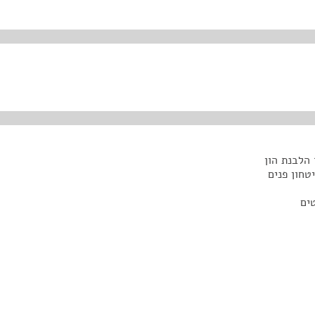
הלבנת הון
טחון פנים
ים