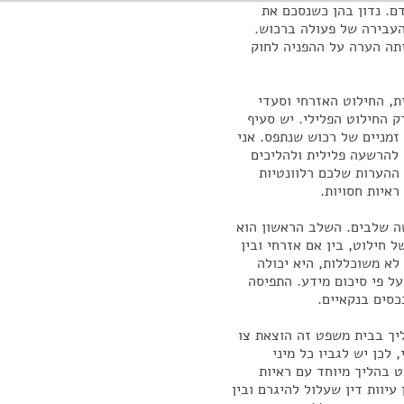
ם. נדון בהן כשנסכם את
עבירה של פעולה ברכוש.
יתה הערה על ההפניה לחוק
ת, החילוט האזרחי וסעדי
 החילוט הפלילי. יש סעיף
זמניים של רכוש שנתפס. אני
להרשעה פלילית ולהליכים
 ההערות שלכם רלוונטיות
ראיות חסויות.
שה שלבים. השלב הראשון הוא
 חילוט, בין אם אזרחי ובין
לא משוכללות, היא יכולה
ל פי סיכום מידע. התפיסה
כסים בנקאיים.
ליך בבית משפט זה הוצאת צו
לכן יש לגביו כל מיני
ט בהליך מיוחד עם ראיות
 עיוות דין שעלול להיגרם ובין