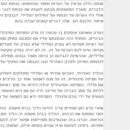
אנחנו נדלג עכשיו על הערות מספר שהושמעו בנוסח הקוד
הדברים. משרד המשפטים מבקש לשנות את הנוסח לגבי ה
אולי היו הערות על הנוסח של החילוט הפלילי. לבנקים ה
איסור הלבנת הון. אלה דברים קטנים שנדון בהם.
הפרק שאנחנו עוסקים בו עכשיו זה פרק התפיסה המינהלי
הביניים. הסעיף הזה שכתבתם עליו את המכתב נמחק מפרק
של ראיות חסויות לא בפרק הפלילי אלא בפרק של סעדים 
מניחה שיש לכם הערות על זה. זה לא יהיה בפרק שקשור 
פליליים, שהראיות לגביהם הן ברמה מאוד גבוהה ממילא.
לנוסחת האיזון ולפרק האזרחי שבו הכנסנו את הסעיף של 
ההליך האזרחי, הטרום אזרחי או הפלילי מחולקים לשלו
של תפיסה מינהלית. זה על מנת לאפשר אחר כך הליכים של
אם פלילי. התפיסה המינהלית יכולה להיות על סמך ראיות 
להיות על סמך הכרזה של מדינה זרה גם אם היא נעשתה ע
נעשית על ידי גורם מינהלי. התפיסה היא גם הקפאה של נ
אחרי פרק זמן מסויים צריך להיות הליך בבית משפט. הה
זמני שתופס את הרכוש. ההליך בבית משפט זה הליך זמני, 
הוראות. הכרנו בזה שבנסיבות מסויימות אפשר יהיה לנקו
חסויות. ניסינו לעשות איזו שהיא נוסחת איזון, שתאזן בין