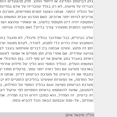
נזק לביטחון המדינה או ליחסי החוץ. חלק מהצעדים הזמנ
הכריזו על מישהו, לא רק בגלל שהכריזו על אדם במדינת
של ההליך הזמני. אנחנו הצענו זמנים מסויימים, מערכת 
צריכים להיות יותר ארוכים. האם מהרגע שבית המשפט נת
התקופה יהיה דיון תקופתי כלשהו, או שאחרי שהוצא הצו
החזקה הזמנית מתעורר צורך בדיון? זאת נקודה שהיתה ב
שלב הביניים, ככל שמדובר בהליך סיכולי, לא מוגבל בזמ
השתכנע שזה נדרש כדי למנוע, לעודד, לקדם מעשה טרור
זמן זה פוקע. עשינו אבחנה בין דברים ששימשו בעבר לב
פגיעה עתידית. אם אחרי פרק זמן מסויים אי אפשר לעשות
ראיות בשביל כתב אישום אז יש סוף לזה. בפן הסיכולי 
המשפט העליון. ההליך הסופי הוא הליך של חילוט אזרחי
בארגוני פשיעה עם נטל ראיה יותר נמוך. פרקליט מחוז י
כתבתי את זה כרעיון של מערכת הביטחון לדיון. אנחנו ס
של החרמה, אז הפשרות שעשינו בהליכים הזמניים לא יכו
מערכת הביטחון מציעה שגם בהליך הסופי של החילוט, ב
להתגונן, אפשר להשתמש בראיות החסויות לפי שיקול דע
זה כרעיון. זה המודל, הוא כמובן דורש הרבה תפירה. אנ
עמדתך, על-מנת שבפעם הבאה נוכל להביא נוסח.
היו"ר מיכאל איתן
¶