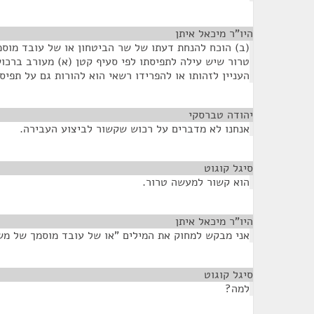
היו"ר מיכאל איתן
¶
(ב) הוכח להנחת דעתו של שר הביטחון או של עובד מוסמ
טרור שיש עילה לתפיסתו לפי סעיף קטן (א) מעורב ברכוש
העניין לזהותו או להפרידו רשאי הוא להורות גם על תפי
יהודה טברסקי
¶
אנחנו לא מדברים על רכוש שקשור לביצוע העבירה.
סיגל קוגוט
¶
הוא קשור למעשה טרור.
היו"ר מיכאל איתן
¶
אני מבקש למחוק את המילים "או של עובד מוסמך של משר
סיגל קוגוט
¶
למה?