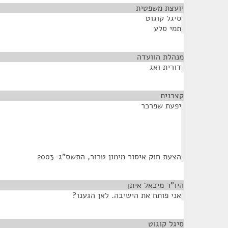
יועצת משפטית
¶
סיגל קוגוט
תמי סלע
מנהלת הוועדה
¶
דורית ואג
קצרנית
¶
יפעת שפרכר
הצעת חוק איסור מימון טרור, התשס"ג-2003
היו"ר מיכאל איתן
¶
אני פותח את הישיבה. לאן הגענו?
סיגל קוגוט
¶