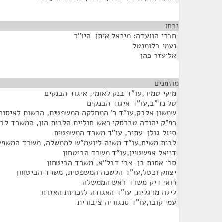
נכחו
¶
חברי הוועדה: מיכאל איתן-היו"ר
נעמי בלומנטל
אליעזר כהן
מוזמנים
¶
מיקי טמיר,עו"ד בנק לאומי, איגוד הבנקים
טל נד"ב,עו"ד איגוד הבנקים
שמשון אלבק,עו"ד ר' המחלקה המשפטית, הרשות לאיסור 
רפ"ק יהודה טברסקי ראש חוליית הלבנת הון, המשרד לבי
סיגל גולן-עתיר, עו"ד משרד המשפטים
לבנת משיח,עו"ד משנה ליועמ"ש לממשלה, משרד המשפט
דניאל אפשטיין,עו"ד משרד הביטחון
סרן אסנת בן-צבי דבל"א, משרד הביטחון
יצחק וכטל,עו"ד הלשכה המשפטית, משרד הביטחון
רואי דיק משרד ראש הממשלה
לילה מרגלית, עו"ד האגודה לזכויות האזרח
עמי קובו,עו"ד סנגוריה ציבורית