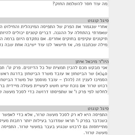
מה עוד חסר להשלמת החוק?
סיגל קוגוט
¶
אחרי שנגמור את הפרק של התפיסה המינהלית והחילוט ה
שאמרתי בהתחלה על ההגנה. דברים קטנים יכולים להיות 
תיקונים עקיפים בחוקים אחרים. אם נתקדם היום ברמה הר
מילה שכתבנו פה, אז תישאר לנו עוד ישיבה אחת שבה נדו
היו"ר מיכאל איתן
¶
אני מבקש מכם להכין תמצית של כל הדיונים. פרק ט': תפ
40(א) שר הביטחון או עובד משרד הביטחון בדרגת ראש
הסמיכו לענין זה (להלן – עובד מוסמך של משרד הביטחון
רכוש טרור אם נוכח שיש חשש לעשיית פעולה מיידית ב
לחלטו לפי פרק ו' או שתפיסתו דרושה כדי לסכל מעשה ט
סיגל קוגוט
¶
התפיסה היא לא רק לסכל מעשה טרור, אלא כדי לאפשר א
כשנדבר בפרק ו' תראו שמדובר בעילות יותר רחבות מעילו
מתייחסות גם לרכוש שנגוע בעבר במעשי טרור. התפיסה 
מעשה טרור.