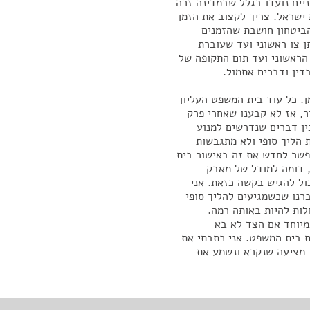
יים נועדו בגלל שבמדינה זרה
 ישראל. צריך לקצוב את הזמן
הביטחון חושבת שהזמנים
ן צו ראשוני ועד שעוברת
 הראשוני ועד תום התקופה של
דין ודברים אתמול.
ן. כל עוד בית המשפט העליון
, אז לא קבענו שאחרי פרק
ין דברים שנדרשים למנוע
 הליך סופי ולא מתגבשות
אפשר לחדש את זה באישור בית
, דומה למודל של מאבק
כול להגיש בקשה כזאת. אני
ברנו שכשמגיעים להליך סופי
לות להיות באותה רמה.
מיוחד אם הצד לא בא
ת בית המשפט. אני כתבתי את
י מציעה שנקרא ונשמע את