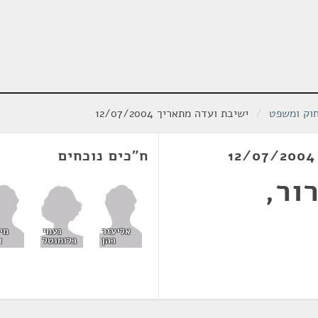
חוק ומשפט
/
ישיבת ועדה מתאריך 12/07/2004
ח"כים נוכחים
ור,
נעמי
אליעזר
מי
בלומנטל
כהן
א