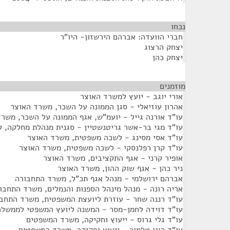
נכחו
¶
חברי הוועדה: אברהם הירשזון- היו"ר
יצחק הרצוג
יצחק כהן
מוזמנים
¶
אורי יוגב - יועץ למשרד האוצר
אהרון עוזיאלי - סגן הממונה על השכר, משרד האוצר
עו"ד אורנה גייל - יועמ"ש, אגף הממונה על השכר, משר
עו"ד מגי בר-אשר גריטנשטיין - סגנית מנהלת מחלקה, 
עו"ד אסי מסינג - לשכה משפטית, משרד האוצר
עו"ד קרן רפלנסקי - לשכה משפטית, משרד האוצר
אופיר קרני - אגף התקציבים, משרד האוצר
ניר כהן - אגף שוק ההון, משרד האוצר
אברהם ירושלמי - מנהל אגף תכ"ל, משרד התחבורה
אריה רונה - מנהל מינהל הספנות והנמלים, משרד התחבו
עו"ד רננה שחר - עוזרת ליועצת המשפטית, משרד התחב
עו"ד דוידה לחמן-מסר - המשנה ליועץ המשפטי לממשל
עו"ד גלי גרוס - ייעוץ וחקיקה, משרד המשפטים