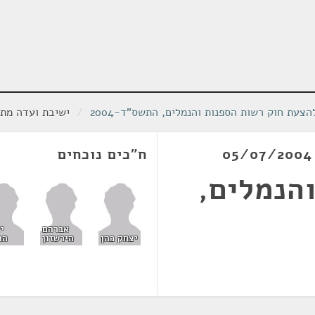
צעת חוק רשות הספנות והנמלים, התשס"ד-2004
/
ישיבת ועדה מתאריך 004
ח"כים נוכחים
הנמלים,
אברהם
י
יצחק כהן
הירשזון
הר