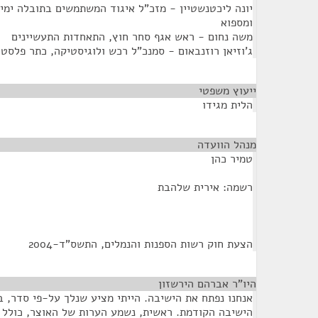
יונה ליכטנשטיין - מזכ"ל איגוד המשתמשים בתובלה ימית
ומספוא
משה נחום - ראש אגף סחר חוץ, התאחדות התעשיינים
ג'וזיאן רוזנבאום - סמנכ"ל רכש ולוגיסטיקה, כתר פלסט
ייעוץ משפטי
¶
הלית מגידו
מנהל הוועדה
¶
טמיר כהן
רשמה: אירית שלהבת
הצעת חוק רשות הספנות והנמלים, התשס"ד-2004
היו"ר אברהם הירשזון
¶
אנחנו נפתח את הישיבה. הייתי מציע שנלך על-פי סדר, ב
הישיבה הקודמת. ראשית, נשמע הערות של האוצר, כולל ה