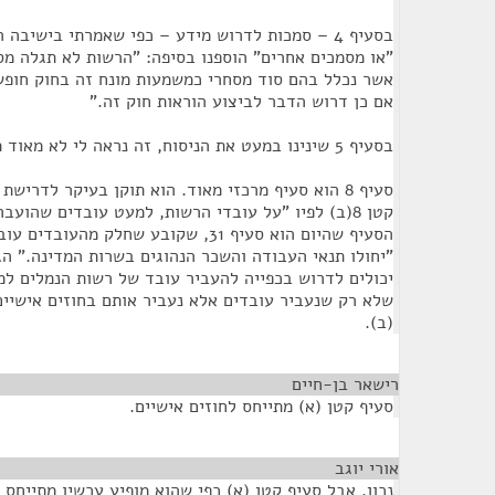
בסעיף 4 – סמכות לדרוש מידע – כפי שאמרתי בישיב
"או מסמכים אחרים" הוספנו בסיפה: "הרשות לא תגלה מס
אם כן דרוש הדבר לביצוע הוראות חוק זה."
בסעיף 5 שינינו במעט את הניסוח, זה נראה לי לא מאוד משמעותי.
סעיף 8 הוא סעיף מרכזי מאוד. הוא תוקן בעיקר לדריש
הסעיף שהיום הוא סעיף 31, שקובע שחלק מ
"יחולו תנאי העבודה והשכר הנהוגים בשרות המדינה." ה
יכולים לדרוש בכפייה להעביר עובד של רשות הנמלים ל
שלא רק שנעביר עובדים אלא נעביר אותם בחוזים אישיים
(ב).
רישאר בן-חיים
¶
סעיף קטן (א) מתייחס לחוזים אישיים.
אורי יוגב
¶
נכון, אבל סעיף קטן (א) כפי שהוא מופיע עכשיו מתייחס 