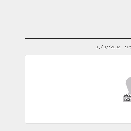
05/07/2
צחק
צוג