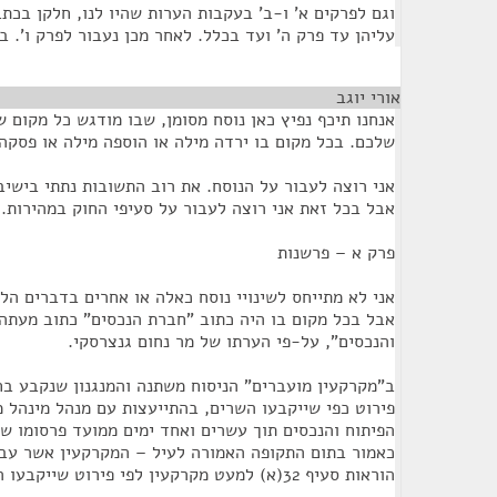
וגם לפרקים א' ו-ב' בעקבות הערות שהיו לנו, חלקן בכת
עליהן עד פרק ה' ועד בכלל. לאחר מכן נעבור לפרק ו'. 
אורי יוגב
¶
אנחנו תיכף נפיץ כאן נוסח מסומן, שבו מודגש כל מקום 
שלכם. בכל מקום בו ירדה מילה או הוספה מילה או פסקה
אני רוצה לעבור על הנוסח. את רוב התשובות נתתי בישי
אבל בכל זאת אני רוצה לעבור על סעיפי החוק במהירות.
פרק א – פרשנות
אני לא מתייחס לשינויי נוסח כאלה או אחרים בדברים הל
אבל בכל מקום בו היה כתוב "חברת הנכסים" כתוב מעתה 
והנכסים", על-פי הערתו של מר נחום גנצרסקי.
ב"מקרקעין מועברים" הניסוח משתנה והמנגנון שנקבע בחו
פירוט כפי שייקבעו השרים, בהתייעצות עם מנהל מינהל 
הפיתוח והנכסים תוך עשרים ואחד ימים ממועד פרסומו ש
כאמור בתום התקופה האמורה לעיל – המקרקעין אשר עבר
הוראות סעיף 32(א) למעט מקרקעין לפי פירוט שייקבעו השרים בצו;".