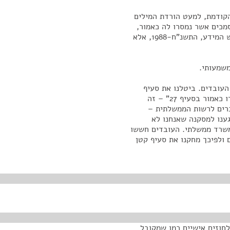
ה הקודמת, למעט הורדת המילים
מכים אשר נמסרו לה כאמור,
אשר נכלל בהם סוד מסחרי כמשמעות מונח זה בחוק חופש המידע, התשנ"ח-1988, אלא
ת העובדים. ביטלנו את סעיף
קטן 8(ב) לפיו "על עובדי הרשות, למעט עובדים שהועברו כאמור בסעיף 27" – זה
העובדים עוברים לרשות הממשלתית –
גענו למסקנה שאנחנו לא
משרד ממשלתי. העובדים חששו
 ולפיכך מחקנו את סעיף קטן
לחוזים אישיים כמו שמקובל