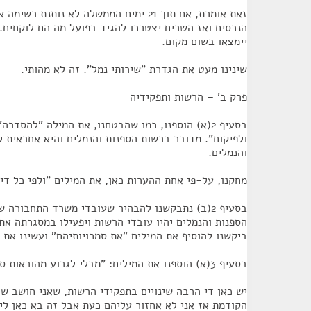
זאת אומרת, אם תוך 21 ימים הממשלה לא נותנ
הנכסים ואז השרים יצטרכו להגיד בפועל מה הם לוקחים.
יימצאו בשום מקום.
שינינו מעט את הגדרת "שירותי נמל". זה לא מהותי.
פרק ב' – הרשות ותפקידיה
בסעיף 2(א) הוספנו, כמו שהבטחנו, את המילה "להסד
ולפיקוח". מדובר ברשות הספנות והנמלים והיא אחראית 
והנמלים.
מחקנו, על-פי אחת ההערות כאן, את המילים "ולפי כל דין
בסעיף 2(ב) נתבקשנו להבהיר שעובדי משרד התחבורה 
הספנות והנמלים יהיו עובדי הרשות ויפעילו במסגרתה את
ביקשנו להוסיף את המילים "את סמכויותיהם" ועשינו את ז
בסעיף 3(א) הוספנו את המילים: "מבלי לגרוע מהוראות סעיף 2".
יש כאן די הרבה שינויים בתפקידי הרשות, שאני חושב ש
הקודמת אז אני לא אחזור עליהם כעת אבל זה בא כאן לידי