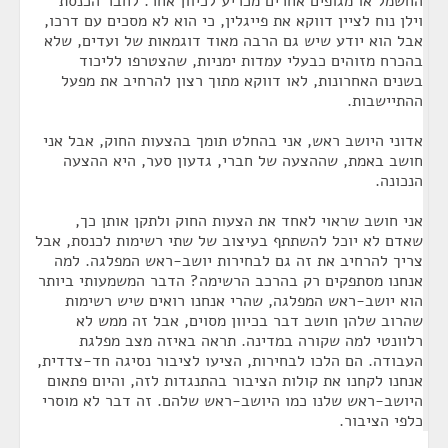
החשמל או מגופים אחרים מכריע לכיוון אחר. לחבר הכנסת
וילן נוח לציין דווקא את פייגלין, כי הוא לא מסכים עם דרכו,
אבל הוא יודע שיש גם הרבה מאוד דוגמאות של ועדים, שלא
בהכרח מזוהים כבעלי עמדות ימניות, שהצטרפו לליכוד
בשנים האחרונות, לאו דווקא מתוך רצון להרחיב את מפעל
ההתיישבות.
אדוני היושב ראש, אני בהחלט תומך בהצעות החוק, אבל אני
חושב באמת, שההצעה של חברי, גדעון סער, היא ההצעה
הנכונה.
אני חושב שראוי לאחד את הצעות החוק ולתקן אותן כך,
שאדם לא יוכל להשתתף בעיצוב של שתי רשימות לכנסת, אבל
צריך להרחיב את זה גם לבחירות יושב-ראש המפלגה. למה
אנחנו מסתפקים רק בהרכב הרשימה? הדבר המשמעותי ביותר
הוא יושב-ראש המפלגה, שהרי אנחנו רואים שיש רשימות
שהרוב שלהן חושב דבר בכיוון מסוים, אבל זה ממש לא
רלוונטי למה שקורה במדינה. תראה באיזה מצב מפלגת
העבודה. הם הלכו לבחירות, הציעו לציבור נסיגה חד-צדדית,
אנחנו לקחנו את קולות הציבור בהתנגדות לזה, והיום פתאום
היושב-ראש שלנו כמו היושב-ראש שלהם. זה דבר לא מוסרי
כלפי הציבור.