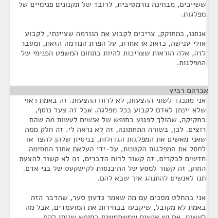
ששייכים, מבחינה נורמטיבית, לרובד של תקנונים פנימיים של
מפלגות.
אנחנו, כמחוקק, צריכים לקבוע את הנורמה שציינתי, לקבוע
אולי ענישה, כזאת או אחרת, על הפרת הנורמה הזאת, ומעבר
לזה, אלה הוראות שצריכות להיות בתחום המשפט הפנימי של
המפלגות.
אברהם רביץ
¶
אני מתנגד לשתי ההצעות, לא לרוח ההצעות. זה באמת ראוי
שלא יינתן לאדם לקבוע בכל מפלגה. אבל זה צעד נוסף,
בחקיקה, שהולך לפגוע בחופש של אנשים לעשות מה שהם
רוצים. לכן, בשורה התחתונה, זה לא נראה לי. זה חלק ממה
שאני מאשים את המפלגות הגדולות, בניסיון שלהן להצר או
לחסל את המפלגות הקטנות, על-ידי העלאת אחוז החסימה
חדשים לבקרים, זה קשור לרוח הדברים, זה לא קשור להצעת
החוק, זה קשור למסע של ההיכנסות לקישקעס של בני אדם.
תנו לאנשים להתנהג איך שבא להם.
אני בהחלט מסכים עם מה שאמר גדעון סער, שהדבר הזה
באמת לא מקובל, שיקבעו בבחירות את המועמדים, אבל מה
לעשות, אם יש אנשים שמשתמשים בחופש שניתן להם.