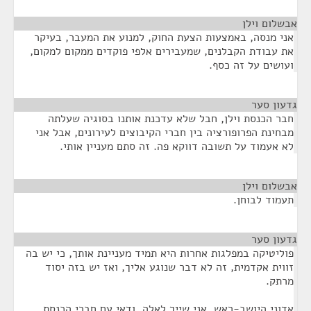
אבשלום וילן
¶
אני מנסה, באמצעות הצעת החוק, למנוע את המעבר, בעיקר
את עבודת הקבלנים, שמעבירים אלפי פוקדים ממקום למקום,
ועושים על זה כסף.
גדעון סער
¶
חבר הכנסת וילן, חבל שלא עדכנת אותנו בסוגיה שעלתה
מבחינת הפרופורציה בין חברי הקיבוצים לעירונים, אבל אני
לא אעמוד על תשובה דווקא פה. זה סתם מעניין אותי.
אבשלום וילן
¶
תעמוד לבוחן.
גדעון סער
¶
פוליטיקה במפלגות אחרות היא תמיד מעניינת אותך, כי יש בה
זווית אקדמית, זה לא דבר שנוגע אליך, ואז יש בזה יסוד
מרתק.
אדוני היושב-ראש, אני שייך לאלה, ודאי עם חברי הכנסת