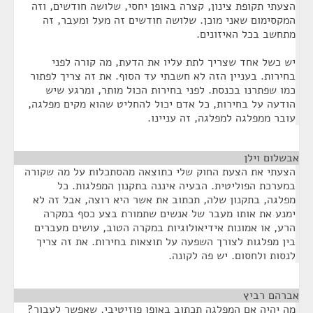
הצעתי תקופת צינון, קצרה באופן יחסי, שלושה חודשים, וזה
המקסימום שאני מוכן. שלושה חודשים זה מעל ומעבר, זה
מתחשב בכל האיזונים.
יש כשל אחד שצריך לתת עליו את הדעת, מה קורה לפני
בחירות. בעניין הזה לא חשבתי עד הסוף. את זה צריך לפתור
כמו שפתרנו בכנסת. לפני בחירות הכול מותר, ומרגע שיש
הודעה על בחירות, כל אדם יכול להחליט שהוא מקים מפלגה,
עובר ממפלגה למפלגה, זה עניינו.
אבשלום וילן
¶
הצעתי את הצעת החוק שלי כתוצאה מהסתכלות על מה שקורה
במערכת הפוליטית. הבעיה איננה בתקנון המפלגות. כל
מפלגה, בתקנון שלה, תכתוב את אשר היא רוצה, אבל זה לא
ימנע את אותו מעבר של אנשים שתמורת בצע כסף במקרה
הרע, או אמונות אידיאולוגיות במקרה הטוב, עושים מעברים
בין מפלגות לצורך השפעה על תוצאות בחירות. את זה צריך
לנסות ולחסום. יש פה לקונה.
אברהם רביץ
¶
מה יהיה אם המפלגה תכתוב באופן פוזיטיבי, שאפשר לעבור?