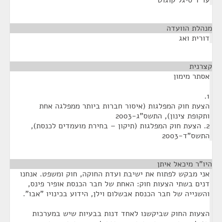
עו"ד סיגל קוגוט
מנהלת הוועדה
¶
דורית ואג
קצרנית
¶
אסתר מימון
1.
הצעת חוק המפלגות (איסור חברות ביותר ממפלגה אחת
ותקופת צינון), התשס"ג-2003
2. הצעת חוק המפלגות (תיקון – בחירת מועמדים לכנסת),
התשס"ד-2003
היו"ר מיכאל איתן
¶
אני מבקש לפתוח את ישיבת ועדת החוקה, חוק ומשפט. אנחנו
דנים בשתי הצעות חוק: האחת של חבר הכנסת אופיר פינס,
והשנייה של חבר הכנסת אבשלום וילן, הידוע בכינויו "אבו".
הצעות החוק שביקשנו לאחד דנות בבעיות שיש במערכות