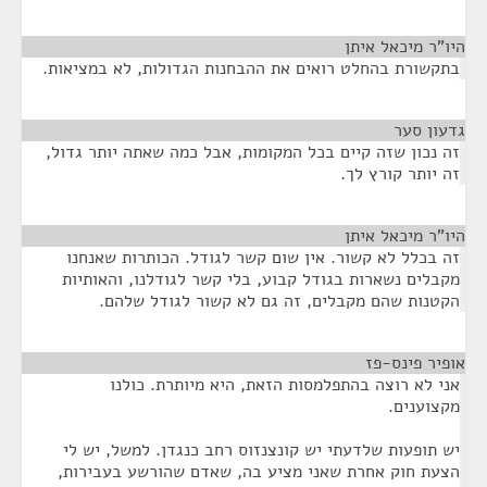
היו"ר מיכאל איתן
¶
בתקשורת בהחלט רואים את ההבחנות הגדולות, לא במציאות.
גדעון סער
¶
זה נכון שזה קיים בכל המקומות, אבל כמה שאתה יותר גדול,
זה יותר קורץ לך.
היו"ר מיכאל איתן
¶
זה בכלל לא קשור. אין שום קשר לגודל. הכותרות שאנחנו
מקבלים נשארות בגודל קבוע, בלי קשר לגודלנו, והאותיות
הקטנות שהם מקבלים, זה גם לא קשור לגודל שלהם.
אופיר פינס-פז
¶
אני לא רוצה בהתפלמסות הזאת, היא מיותרת. כולנו
מקצוענים.
יש תופעות שלדעתי יש קונצנזוס רחב כנגדן. למשל, יש לי
הצעת חוק אחרת שאני מציע בה, שאדם שהורשע בעבירות,