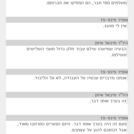
משלמים מסי חבר, הם הפסיקו את חברותם.
אופיר פינס-פז
¶
אין לי מושג.
היו"ר מיכאל איתן
¶
הבעיה שמישהו שילם עבור חלק גדול משני השלישים
ששילמו.
אופיר פינס-פז
¶
אנחנו מדברים עכשיו על העבודה, לא על הליכוד.
היו"ר מיכאל איתן
¶
זה בערך אותו דבר.
אופיר פינס-פז
¶
פעם זה היה בערך אותו דבר. היום הפערים התרחבו מאוד,
אבל זכותכם להגן על עצמכם.