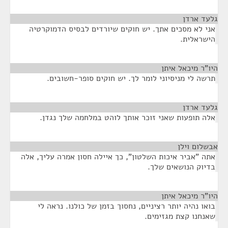
גלעד ארדן
¶
אני לא מסכים אתך. יש חוקים שיורדים לבסיס הדמוקרטיה
הישראלית.
היו"ר מיכאל איתן
¶
תרשה לי מניסיוני לומר לך. יש חוקים סופר-חשובים.
גלעד ארדן
¶
אלה תופעות שאני זוכר אותך לוהט במלחמה שלך נגדן.
אבשלום וילן
¶
אתה "אביר איכות השלטון", כך איילה חסון אמרה עליך, אלה
בדיוק הנושאים שלך.
היו"ר מיכאל איתן
¶
בואו נהיה יותר רציניים, נחסוך בזמן של כולנו. נראה לי
שאנחנו קצת מגזימים.