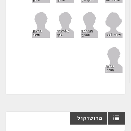
אברהם
אליעזר
גדעון
אתי לבני
רביץ
כהן
סער
גלעד
ארדן
פרוטוקול
¶