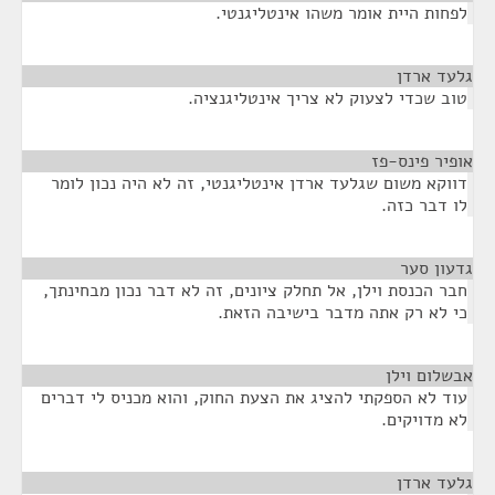
לפחות היית אומר משהו אינטליגנטי.
גלעד ארדן
¶
טוב שכדי לצעוק לא צריך אינטליגנציה.
אופיר פינס-פז
¶
דווקא משום שגלעד ארדן אינטליגנטי, זה לא היה נכון לומר
לו דבר כזה.
גדעון סער
¶
חבר הכנסת וילן, אל תחלק ציונים, זה לא דבר נכון מבחינתך,
כי לא רק אתה מדבר בישיבה הזאת.
אבשלום וילן
¶
עוד לא הספקתי להציג את הצעת החוק, והוא מכניס לי דברים
לא מדויקים.
גלעד ארדן
¶