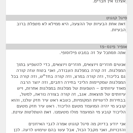
אצלנו אין חברים.
סיגל קוגוט
¶
זאת אחת הבעיות של ההצעה, היא ממילא לא מטפלת ברוב
הבעיות.
אופיר פינס-פז
¶
אתה תסתכל על זה במבט פילוסופי.
אנשים חוזרים ויוצאים, חוזרים ויוצאים, כדי להשפיע בתוך
המפלגות. זה קורה במפלגת העבודה, ואני בטוח שזה קורה
גם בליכוד, וזה קורה במרצ, וזה קורה בחד"ש, וזה קורה בכל
המפלגות שמקיימות הליכי בחירה רחבים, וזה יוצר הרבה
מאוד עיוותים – השפעות של מפלגות במפלגות אחרות, ויש
עיוותים של תוצאות. אגב, זה קורה בצורה נוראה, למשל,
בבחירות לרשויות המקומיות, כשבא ראש עיר חזק שלנו, והוא
קובע מי יהיה המועמד מטעם הליכוד. ראש עיר חזק מטעם
הליכוד קובע מי המועמד מולו מטעמנו. זאת השתלטות עוינת.
אני יודע בדיוק מה סיגל קוגוט אמרה לגבי האיזונים
והזכויות, ואני מקבל הכול, אבל עשו בהם שימוש לרעה. לכן