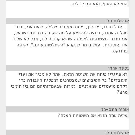
הוא לא הטיף, הוא הזכיר לנו.
אבשלום וילן
¶
--אבל חברו, פייגלין, פיתח תיאוריה שלמה, שאם אני, חבר
מפלגה אחרת, ורוצה להשפיע על מה שקורה במדינת ישראל,
אני וחברי מצטרפים למפלגה שהיא קרובה לנו, אבל לא שלנו
אידיאולוגית, ועושים מה שנקרא "השתלטות עוינת". יש פה
פרדוקס.
גלעד ארדן
¶
לא פייגלין פיתח את השיטה הזאת. אתה לא מכיר את ועדי
העובדים? כל הקיבוצים שמצטרפים למפלגת העבודה כדי
לקדם מועמדים שמאלניים, למרות שבעמדותיהם הם בין תומכי
מרצ?
אופיר פינס-פז
¶
איפה אתה מוצא את השטויות האלה?
אבשלום וילן
¶