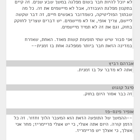
לא יוכל להיות חבר בשום מפלגה במשך שבע שנים. זה קיים
בתקנון מפלגת העבודה, אבל לא מיישמים את זה. כל מה
שבתוך הפוליטיקה, כשמדובר באנשים חיים, זה דבר שקשה
ליישם, צריך אופי, אז לא מיישמים. יש דברים שצריך לחוקק
בחוק, וגם את זה לא תמיד מיישמים.
אני סבור שיש שתי תופעות קשות מאוד. האחת, שאזרח
במדינה הזאת חבר ביותר ממפלגה אחת בו זמנית--
אברהם רביץ
¶
אתה לא מדבר על בו זמנית.
סיגל קוגוט
¶
זה כבר אסור היום בחוק.
אופיר פינס-פז
¶
--ההמשך של התופעה הזאת הוא המעבר הלוך וחזור. זה כל
הזמן קורה. היום אתה אצלי, כי יש אצלי פריימריז; מחר אני
אצלך, כי אצלך יש פריימריז.