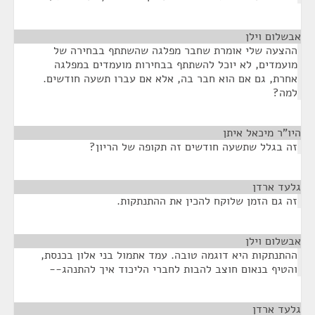
אבשלום וילן
¶
ההצעה שלי אומרת שחבר מפלגה שהשתתף בבחירה של
מועמדים, לא יוכל להשתתף בבחירות מועמדים במפלגה
אחרת, גם אם הוא חבר בה, אלא אם עברו תשעה חודשים.
למה?
היו"ר מיכאל איתן
¶
זה בגלל שתשעה חודשים זה תקופה של הריון?
גלעד ארדן
¶
זה גם הזמן שלוקח להכין את ההתנתקות.
אבשלום וילן
¶
ההתנתקות היא דוגמה טובה. עמד אתמול בני אלון בכנסת,
והטיף בנאום חוצב להבות לחברי הליכוד איך להתנהג--
גלעד ארדן
¶