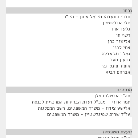
נכחו
¶
חברי הוועדה: מיכאל איתן - היו"ר
יולי אדלשטיין
גלעד ארדן
רשף חן
אליעזר כהן
אתי לבני
גאלב מג'אדלה
גדעון סער
אופיר פינס-פז
אברהם רביץ
מוזמנים
¶
חה"כ אבשלום וילן
תמר אדרי - מנכ"ל ועדת הבחירות המרכזית לכנסת
אלישע צידון - משרד המשפטים, רשם המפלגות
עו"ד שרית שפיגלשטיין - משרד המשפטים
יועצת משפטית
¶