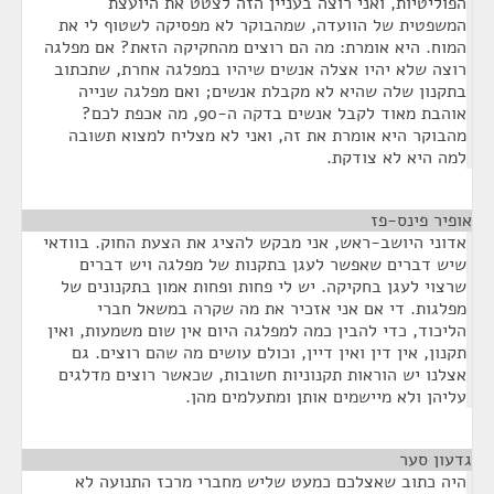
הפוליטיות, ואני רוצה בעניין הזה לצטט את היועצת
המשפטית של הוועדה, שמהבוקר לא מפסיקה לשטוף לי את
המוח. היא אומרת: מה הם רוצים מהחקיקה הזאת? אם מפלגה
רוצה שלא יהיו אצלה אנשים שיהיו במפלגה אחרת, שתכתוב
בתקנון שלה שהיא לא מקבלת אנשים; ואם מפלגה שנייה
אוהבת מאוד לקבל אנשים בדקה ה-90, מה אכפת לכם?
מהבוקר היא אומרת את זה, ואני לא מצליח למצוא תשובה
למה היא לא צודקת.
אופיר פינס-פז
¶
אדוני היושב-ראש, אני מבקש להציג את הצעת החוק. בוודאי
שיש דברים שאפשר לעגן בתקנות של מפלגה ויש דברים
שרצוי לעגן בחקיקה. יש לי פחות ופחות אמון בתקנונים של
מפלגות. די אם אני אזכיר את מה שקרה במשאל חברי
הליכוד, כדי להבין כמה למפלגה היום אין שום משמעות, ואין
תקנון, אין דין ואין דיין, וכולם עושים מה שהם רוצים. גם
אצלנו יש הוראות תקנוניות חשובות, שכאשר רוצים מדלגים
עליהן ולא מיישמים אותן ומתעלמים מהן.
גדעון סער
¶
היה כתוב שאצלכם כמעט שליש מחברי מרכז התנועה לא