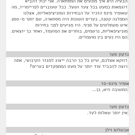
הבעיה היא איך מונעים את המסחארה. אני יכול להביא
דוגמאות כמעט בכל צעד ושעל. ככל שעוברים לפריימריז, מה
שאופיר פינס הזכיר על הבחירות המוניציפאליות, אצלנו
המפלגה קטנה, בערים השונות היה מסחארה, שם יותר מ-200
איש משתלטים על סניף. היו מגיעים לפני בחירות
מוניציפאליות, נרשמים, בוחרים את המועמד, ואחר כך יוצאים.
הם היו נעים בין מועמדים.
גדעון סער
¶
דווקא אצלכם, שיש כל כך הרבה ייצוג למגזר הקיבוצי, אתה
רוצה להכביד עוד יותר על מעט המתפקדים בערים?
אופיר פינס-פז
¶
התשובה היא, כן...
גדעון סער
¶
אין יותר שאלות לעד.
אבשלום וילן
¶