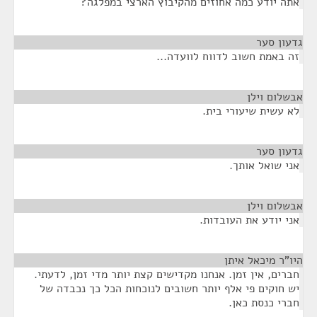
אתה יודע כמה אחוזים מהקיבוץ הארצי במפלגה?
גדעון סער
¶
זה באמת חשוב לדווח לוועדה...
אבשלום וילן
¶
לא עשית שיעורי בית.
גדעון סער
¶
אני שואל אותך.
אבשלום וילן
¶
אני יודע את העובדות.
היו"ר מיכאל איתן
¶
חברים, אין זמן. אנחנו מקדישים קצת יותר מדי זמן, לדעתי.
יש חוקים פי אלף יותר חשובים לנוכחות הכל כך נכבדה של
חברי כנסת כאן.