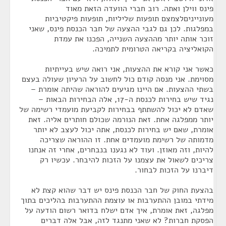
פינס ווילן ואתה. רוב חברי הוועדה הזאת מאוד
מעונייניםלצמצם תופעות שליליות, תופעות פיקטיביות
במפלגות. לכן גם לגבי ההצעה של חבר הכנסת פינס, שאני
זוכר אותה יותר מההצעה השנייה, הפכנו את עמדת
הקואליציה בקריאה הטרומית לתמיכה.
כאשר אני קורא את ההצעות, אני רואה שיש בעייתיות
מסוימת. אני מנסה קודם כול לחשוב על הרעיון שעולה בעצם
בשתי ההצעות. אם היינו מגיעים להוראה שהיתה אומרת –
נגיד שיש בחירות לכנסת ה-17, אלה הבחירות הבאות –
שאדם לא יכול להשתתף בבחירות לקביעת מועמדי רשימה של
יותר ממפלגה אחת. זאת הנורמה שכולם חותרים אליה. זאת
אומרת, שאם יש בחירות לכנסת, אתה יכול לעצב לא יותר
מדמותה של רשימת מועמדים אחת. זו ההוראה שצריכה
להיות, וזה מאוזן. ועוד לא נגענו בנבחרים, אחרי זה אנחנו
צריכים לשאול את עצמנו על הזכות להיבחר. עכשיו רק
דיברנו על הזכות לבחור.
בהצעת החוק של חבר הכנסת פינס יש דבר שהוא קצת לא
מידתי במובן ההתערבות או עוצמת ההתערבות בהליכים בתוך
מפלגה, זאת אומרת, איך אדם ישלח בדואר רשום הודעה על
הפסקת חברות? לא שאני מתנגד לזה, אבל אלה דברים