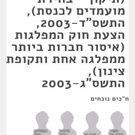
מועמדים לכנסת),
התשס"ד-2003,
הצעת חוק המפלגות
(איסור חברות ביותר
ממפלגה אחת ותקופת
צינון),
התשס"ג-2003
ח"כים נוכחים
אופיר
מיכאל
אבשלום
פינס-פז
רשף חן
איתן
וילן