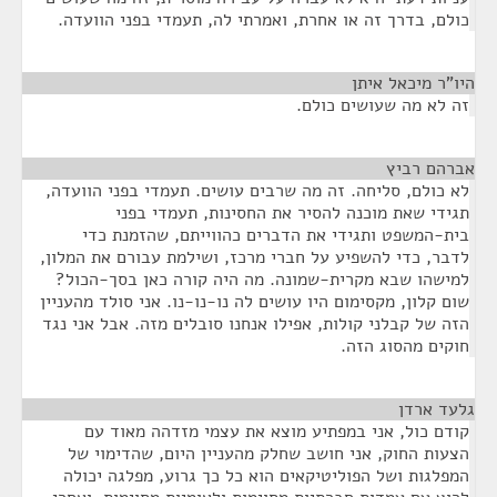
כולם, בדרך זה או אחרת, ואמרתי לה, תעמדי בפני הוועדה.
היו"ר מיכאל איתן
¶
זה לא מה שעושים כולם.
אברהם רביץ
¶
לא כולם, סליחה. זה מה שרבים עושים. תעמדי בפני הוועדה,
תגידי שאת מוכנה להסיר את החסינות, תעמדי בפני
בית-המשפט ותגידי את הדברים כהווייתם, שהזמנת כדי
לדבר, כדי להשפיע על חברי מרכז, ושילמת עבורם את המלון,
למישהו שבא מקרית-שמונה. מה היה קורה כאן בסך-הכול?
שום קלון, מקסימום היו עושים לה נו-נו-נו. אני סולד מהעניין
הזה של קבלני קולות, אפילו אנחנו סובלים מזה. אבל אני נגד
חוקים מהסוג הזה.
גלעד ארדן
¶
קודם כול, אני במפתיע מוצא את עצמי מזדהה מאוד עם
הצעות החוק, אני חושב שחלק מהעניין היום, שהדימוי של
המפלגות ושל הפוליטיקאים הוא כל כך גרוע, מפלגה יכולה