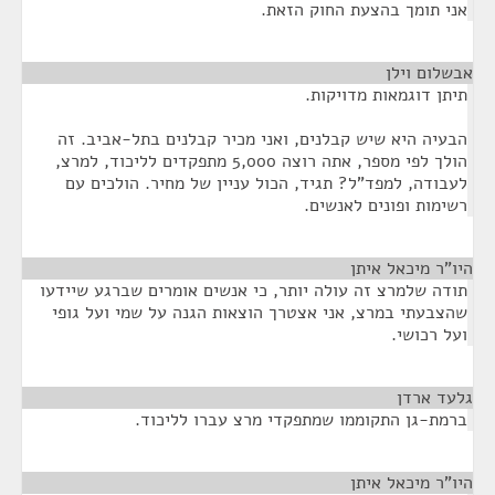
אני תומך בהצעת החוק הזאת.
אבשלום וילן
¶
תיתן דוגמאות מדויקות.
הבעיה היא שיש קבלנים, ואני מכיר קבלנים בתל-אביב. זה
הולך לפי מספר, אתה רוצה 5,000 מתפקדים לליכוד, למרצ,
לעבודה, למפד"ל? תגיד, הכול עניין של מחיר. הולכים עם
רשימות ופונים לאנשים.
היו"ר מיכאל איתן
¶
תודה שלמרצ זה עולה יותר, כי אנשים אומרים שברגע שיידעו
שהצבעתי במרצ, אני אצטרך הוצאות הגנה על שמי ועל גופי
ועל רכושי.
גלעד ארדן
¶
ברמת-גן התקוממו שמתפקדי מרצ עברו לליכוד.
היו"ר מיכאל איתן
¶