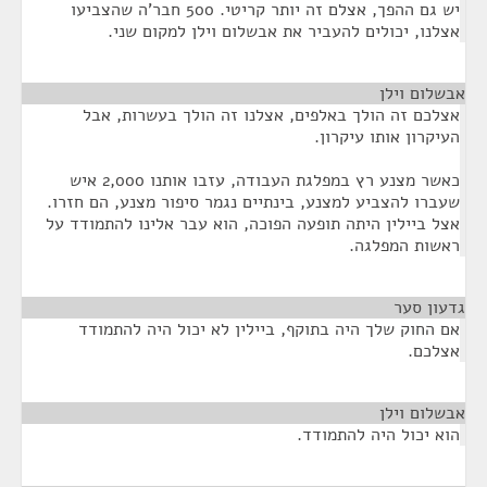
יש גם ההפך, אצלם זה יותר קריטי. 500 חבר'ה שהצביעו
אצלנו, יכולים להעביר את אבשלום וילן למקום שני.
אבשלום וילן
¶
אצלכם זה הולך באלפים, אצלנו זה הולך בעשרות, אבל
העיקרון אותו עיקרון.
כאשר מצנע רץ במפלגת העבודה, עזבו אותנו 2,000 איש
שעברו להצביע למצנע, בינתיים נגמר סיפור מצנע, הם חזרו.
אצל ביילין היתה תופעה הפוכה, הוא עבר אלינו להתמודד על
ראשות המפלגה.
גדעון סער
¶
אם החוק שלך היה בתוקף, ביילין לא יכול היה להתמודד
אצלכם.
אבשלום וילן
¶
הוא יכול היה להתמודד.