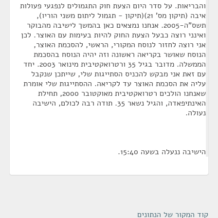
והבריאות. על סדר היום הצעת חוק התגמולים לנפגעי פעולות
איבה (תיקון מס' 21)(תיקון - תגמול ליתום משני הוריו),
תשס"ה-2005. אנחנו נמצאים כאן בהמשך לישיבה מהבוקר
ואינני רוצה כבעל הצעת החוק להיות בעימות עם האוצר. לכן
אני רוצה לחזור לנוסח המקורי, הראשי, להסכמת האוצר,
הנוסח שאושר בקריאה ראשונה וזה יהיה הנוסח בהסכמת
הממשלה. מדובר בגיל 35 ורטרואקטיבית מינואר 2003. יחד
עם זאת אני מבקש להכניס הסתייגות שלי, שייתכן שנקבל
עליה את הסכמת האוצר עד לקריאה. ההסתייגות שלי אומרת
שאנחנו הולכים רטרואקטיבית מאוקטובר 2000, תחילת
האינתיפאדה, והגיל נשאר 35. תודה רבה לכולם, הישיבה
נעולה.
הישיבה ננעלה בשעה 15:40.
קוד המקור של הנתונים