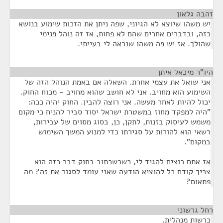
זהבה גלאון
¶
יש משהו שיוצא לא הגיוני, שפה ניתן את הזכות שימוע בנושא
כזה, ובדברים אחרים שהם לא פחות, אז זה נוהל פנימי
שהולך. אז יש פה משהו שנראה לי בעייתי.
היו"ר מיכאל איתן
¶
אני שואל את עצמי אחרת. השאלה אם באמת הנוהל הזה של
השימוע הוא מחויב. אני לא חושב שהוא מחויב - מכוח החוק.
יכול להיות לאחר מעשה. אני רוצה להבין. החוק יהיה ככה:
"היה למפקד מחוז במשטרת ישראל יסוד סביר להניח כי מקום
משמש לעיסוק בזנות, לתקן, כן, בסוג מסוים של עבירות,
רשאי הוא להורות על סגירתו כדי למנוע המשך השימוש
במקום".
אז אתם רוצים להגיד לי, כשכשכתוב בחוק דבר כזה הוא
צריך קודם כל להוציא הודעה שאני עומד לסגור את זה? מה
פתאום?
רחל גרשוני
¶
כרשות מנהלית.