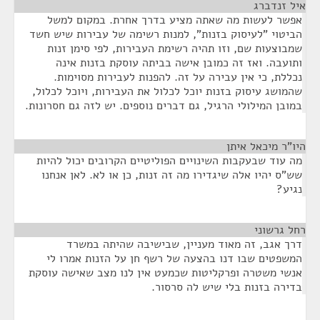
איל זנדברג
¶
אפשר לעשות מה שאתה מציע בדרך אחרת. במקום למשל
הביטוי "לעיסוק בזנות", למנות רשימה של עבירות שיש חשד
שמבוצעות שם, וזו תהיה רשימת העבירות, לפי סימן זנות
ותועבה. ואז זה כמובן אישה בביתה עוסקת בזנות אינה
נכללת, כי אין עבירה על זה. להפנות לעבירות מסוימות.
שהמושג עיסוק בזנות יוכל לכלול את העבירות, ויוכל לכלול,
במובן המילולי הרגיל, גם דברים נוספים. יש לזה גם חסרונות.
היו"ר מיכאל איתן
¶
מה עוד שבעקבות השינויים הפוליטיים הקרובים יכול להיות
שש"ס יהיו אלה שיגדירו מה זה זנות, כן או לא. לאן אנחנו
נגיע?
רחל גרשוני
¶
דרך אגב, זה מאוד מעניין, שבישיבה שהיתה במשרד
המשפטים שבו דנו בהצעה של רשף חן על הזנות אמרו לי
אנשי משטרה ופרקליטות שכמעט אין לנו מצב שאישה עוסקת
בדירה בזנות בלי שיש לה סרסור.