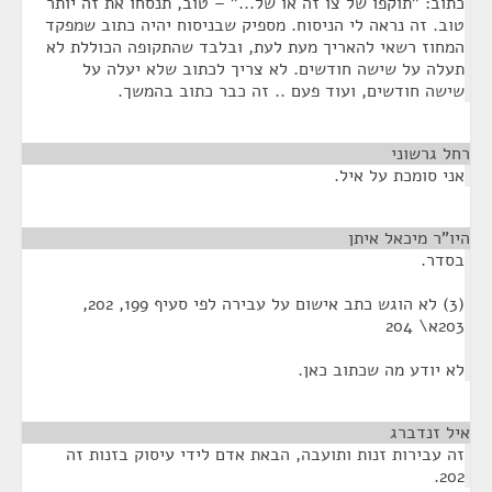
כתוב: "תוקפו של צו זה או של..." – טוב, תנסחו את זה יותר
טוב. זה נראה לי הניסוח. מספיק שבניסוח יהיה כתוב שמפקד
המחוז רשאי להאריך מעת לעת, ובלבד שהתקופה הכוללת לא
תעלה על שישה חודשים. לא צריך לכתוב שלא יעלה על
שישה חודשים, ועוד פעם .. זה כבר כתוב בהמשך.
רחל גרשוני
¶
אני סומכת על איל.
היו"ר מיכאל איתן
¶
בסדר.
(3) לא הוגש כתב אישום על עבירה לפי סעיף 199, 202,
203א\ 204
לא יודע מה שכתוב כאן.
איל זנדברג
¶
זה עבירות זנות ותועבה, הבאת אדם לידי עיסוק בזנות זה
202.