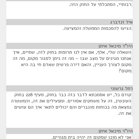
רבותיי, הסתכלתי על החוק הזה.
איל זנדברג
¶
הגיעו להסכמות הממשלה והמציעה.
היו"ר מיכאל איתן
¶
השאלה שלי, אלף, אם אין לנו תרופות בחוק לזה, שתיים, איך
אנחנו מגינים על מצב שבו – מה זה ניתן לסגור מקום, מה זה
מקום לצורך העניין, והאם דירה פרטית שאדם חי בה היא
מקום?
רחל גרשוני
¶
קודם כל, יש אסמכתא לדבר כזה כבר בחוק, סעיף 228 בחוק
העונשין, זה על משחקים אסורים. ומפעילים את זה, והמשטרה
נמצאת פה בכוחות מוגברים והם יכולים לתאר איך הם עושים
את זה.
היו"ר מיכאל איתן
¶
אני לא מוכן שמקום זה יהיה בית מגורים.