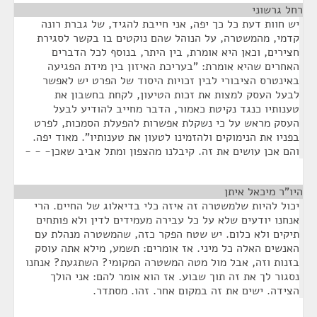
רחל גרשוני
¶
יש חוות דעת כל כך יפה, אני חייבת להגיד, של גברת רונה
קדמי, מהמשטרה, על הנוהל שהם נוקטים בו בקשר לסגירת
חצירים, וכאן היא אומרת, בין היתר, בנוסף לכל הדברים
האחרים שהיא אומרת: "בעריכת האיזון בין מידת הפגיעה
באינטרס הציבורי לבין זכויות היסוד של הפרט יש לאפשר
לבעל העסק למצות את זכות הטיעון, לקחת בחשבון את
טענותיו כנגד נקיטת כאמור, הדבר מחייב להודיע לבעל
העסק מראש על כי נשקלת אפשרות להפעלת הסמכות, לפרט
בפניו את הנימוקים ולהזמינו לטעון את טענותיו". מאוד יפה.
והם אכן עושים את זה. קיבלנו מהצפון ומתל אביב שאכן- - -
היו"ר מיכאל איתן
¶
יכול להיות שלמשטרה זה איזה כלי בדיאלוג של החיים. הרי
אנחנו יודעים שלא על כל עבירה מעמידים לדין ולא פותחים
תיקים ולא כלום. יש שטח הפקר כזה, שהמשטרה מנהלת עם
האנשים האלה כל מיני. אז אומרים: תשמע, מילא אתה עוסק
בזנות וזה, אבל מול מטה המשטרה המקומי? השתגעת? אנחנו
נסגור לך את זה תוך שבוע. אז הוא אומר להם: אני הולך
הצידה. ישים את זה במקום אחר. זהו. מסתדר.