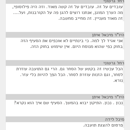
רחל גרשוני
¶
עובדים על זה. עובדים על זה קשה מאוד. וזה היה פילוסופי,
מה הערך המוגן, אנחנו רוצים להגן פה על הקורבנות, ועל....
זה מאוד מעניין. זה מחייב מחשבה.
היו"ר מיכאל איתן
¶
אני אגיד לך למה. כי בינתיים לא אוכפים את הסעיף הזה
בחוק כפי שהוא מנוסח היום. אין שימוש בחוק הזה.
רחל גרשוני
¶
הכל עכשיו זה בקטע של הסחר גם. הרי גם התועבה עוזרת
לסחר, וגם הזנות עוזרת לסחר. הכל הפך להיות כלי עזר.
נורא.
היו"ר מיכאל איתן
¶
נכון . נכון. התיקון יבוא בהמשך. הסעיף שם איך הוא נקרא?
מיכל לידה
¶
פרסום להצגת תועבה.