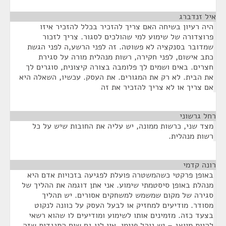
איל זנדברג
¶
היה רעיון בשיחה האם צריך להזכיר בכלל להזכיר איזו
פרוצדורה של שימוע למי שהולכים לסגור. צריך לזכור
שמדובר בסנקציה לא פשוטה. זה לפני הרשע,ה לפני הגשת
כתב אישום, לפני חקירה, רשות מנהלית מורה על סגירת
חצרים. באים ושמים לך פלומבה בצורה קיצונית, סוגרים לך
את הבית. לא רק את המגורים. את העסק. עכשיו, השאלה היא
אם צריך או לא צריך להזכיר את זה
רחל גרשוני
¶
מצד שני, כרשות ממונה, יש עליה את החובות שיש על כל
רשות מנהלית.
רונה קדמי
¶
באופן פרקטי כשהמשטרה פועלת לפגיעה בזכויות אדם היא
מנהלת באופן סיסטמתי שימוע. אני אתן דוגמה את ההליך של
סגירה של מקום שמשמש למשחקים אסורים. יש תהליך
מסודר. מודיעים למחזיק או לבעל העסק על כוונה לנקוט
בצעד כזה. מזמינים אותו לשימוע ומודיעים לו שהוא רשאי
להיות מיוצג – יש נוהל פנימי. אין לנו גם שום התנגדות שזה