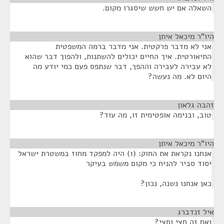
השאלה אם יש חשש שיסגרו מקום.
היו"ר מיכאל איתן
¶
אני לא מדבר פרקטית. אני מדבר ברמה המשפטית
התיאורטית. איך החיים יכולים להשתנות, ולהפוך דבר שהוא
לא עבירה לעבירה וההפך, דבר שנתפס פעם כמי יודע מה
היום לא. מה נעשה?
זהבה גלאון
¶
טוב, ובנימה אופטימית זו, מה עוד?
היו"ר מיכאל איתן
¶
אנחנו נקראת את החוק: (1) היה למפקד מחוז במשטרת ישראל
יסוד סביר להניח כי מקום משמש בעיקר
כאן אנחנו נשנה, נכון?
איל זנדברג
¶
ואם זה חצי וחצי?