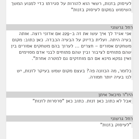
לעיסוק בזנות, רשאי הוא להורות על סגירתו כדי למנוע המשך
השימוש במקום לעיסוק בזנות"
רחל גרשוני
¶
אני אגיד לך איך עשו את זה ב-229 אם אדוני רוצה. אותה
בעיה היתה. ועלית בדיוק על הבעיה הכבדה. כאן כתוב: מקום
משחקים אסורים – חצרים ... לערוך בהם משחקים אסורים בין
שהם פתוחים לציבור ובין שהם פתוחים לבני אדם מסוימים
ואין נפקא מינא אם הם מוחזקים גם למטרה אחרת".
כלומר, מה הכוונה פה? בעצם מקום שמש בעיקר לזנות, יש
לנו בעיה יותר חמורה.
היו"ר מיכאל איתן
¶
אבל לא כתוב כאן זנות. כתוב כאן "סרסרות לזנות"
רחל גרשוני
¶
"לעיסוק בזנות"