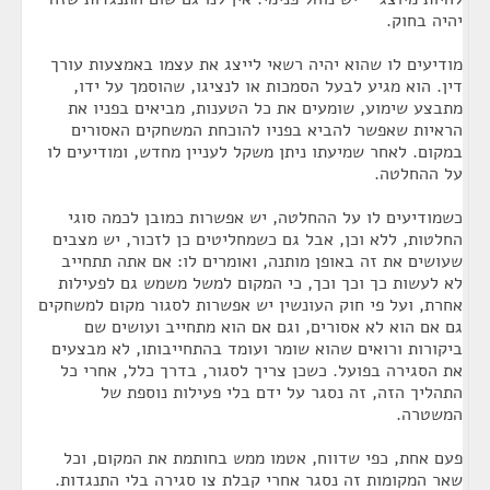
יהיה בחוק.
מודיעים לו שהוא יהיה רשאי לייצג את עצמו באמצעות עורך
דין. הוא מגיע לבעל הסמכות או לנציגו, שהוסמך על ידו,
מתבצע שימוע, שומעים את כל הטענות, מביאים בפניו את
הראיות שאפשר להביא בפניו להוכחת המשחקים האסורים
במקום. לאחר שמיעתו ניתן משקל לעניין מחדש, ומודיעים לו
על ההחלטה.
כשמודיעים לו על ההחלטה, יש אפשרות כמובן לכמה סוגי
החלטות, ללא וכן, אבל גם כשמחליטים כן לזכור, יש מצבים
שעושים את זה באופן מותנה, ואומרים לו: אם אתה תתחייב
לא לעשות כך וכך וכך, כי המקום למשל משמש גם לפעילות
אחרת, ועל פי חוק העונשין יש אפשרות לסגור מקום למשחקים
גם אם הוא לא אסורים, וגם אם הוא מתחייב ועושים שם
ביקורות ורואים שהוא שומר ועומד בהתחייבותו, לא מבצעים
את הסגירה בפועל. כשכן צריך לסגור, בדרך כלל, אחרי כל
התהליך הזה, זה נסגר על ידם בלי פעילות נוספת של
המשטרה.
פעם אחת, כפי שדווח, אטמו ממש בחותמת את המקום, וכל
שאר המקומות זה נסגר אחרי קבלת צו סגירה בלי התנגדות.