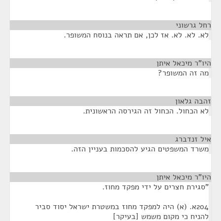
רחל גרשוני
¶
לא. לא. לא. אז לכן, אם תראה בנוסח המשופר.
היו"ר מיכאל איתן
¶
מה זה המשופר?
זהבה גלאון
¶
לא הכחול. הכחול זה הגירסה הראשונית.
איל זנדברג
¶
משרד המשפטים הגיע להסכמות בעניין הזה.
היו"ר מיכאל איתן
¶
"סגירת חצרים על ידי מפקד מחוז.
204א. (א) היה למפקד מחוז במשטרת ישראל יסוד סביר
להניח כי מקום משמש [בעיקר]