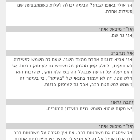
אז אולי באופן קבוע? הבעיה יכולה לעלות כשמתבצעת שם
פעילות אחרת.
היו"ר מיכאל איתן
¶
אני גר שם.
איל זנדברג
¶
אני אביא דוגמה אחרת מהצד השני. שאם זה משמש לפעילות
לא חוקית, ולחלק קטן מהזמן זה משמש גם לעיסוק בזנות. אז
האם יעלה על הדעת שבגלל ההיבט הלא חוקי, שהזכות הוא
חלק קטן, זה לא יעמוד בתנאי של "בעיקר", כי בעיקר זה
משמש למשחטת רכב, אבל גם לעיסוק בזנות.
זהבה גלאון
¶
יש מקום שהוא משמש נניח מועדון הימורים.
היו"ר מיכאל איתן
¶
אז שיסגרו גם משחטות רכב. אם אין סגירה על משחטות רכב
ובן אדם אומר על זה לא מגיע לי עונש, יש אפשרויות אחרות