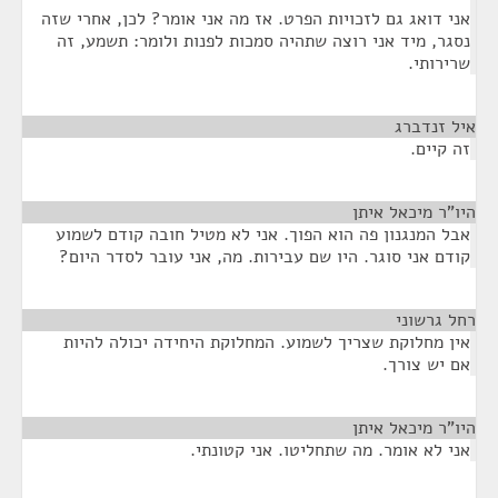
אני דואג גם לזכויות הפרט. אז מה אני אומר? לכן, אחרי שזה
נסגר, מיד אני רוצה שתהיה סמכות לפנות ולומר: תשמע, זה
שרירותי.
איל זנדברג
¶
זה קיים.
היו"ר מיכאל איתן
¶
אבל המנגנון פה הוא הפוך. אני לא מטיל חובה קודם לשמוע
קודם אני סוגר. היו שם עבירות. מה, אני עובר לסדר היום?
רחל גרשוני
¶
אין מחלוקת שצריך לשמוע. המחלוקת היחידה יכולה להיות
אם יש צורך.
היו"ר מיכאל איתן
¶
אני לא אומר. מה שתחליטו. אני קטונתי.