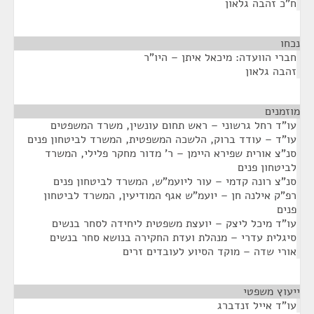
ח"כ זהבה גלאון
נכחו
¶
חברי הוועדה: מיכאל איתן – היו"ר
זהבה גלאון
מוזמנים
¶
עו"ד רחל גרשוני – ראש תחום עונשין, משרד המשפטים
עו"ד – עודד ברוק, הלשכה המשפטית, המשרד לביטחון פנים
סנ"צ אורית שפירא היימן – ר' מדור מחקר פלילי, המשרד
לביטחון פנים
סנ"צ רונה קדמי – עור ליועמ"ש, המשרד לביטחון פנים
רפ"ק אילנה חן – יועמ"ש אגף המודיעין, המשרד לביטחון
פנים
עו"ד מיכל ליצק – יועצת משפטית ליחידה לסחר בנשים
סיגלית עדרי – מנהלת ועדת החקירה בנושא סחר בנשים
אורי שדה – מוקד הסיוע לעובדים זרים
ייעוץ משפטי
¶
עו"ד אייל זנדברג