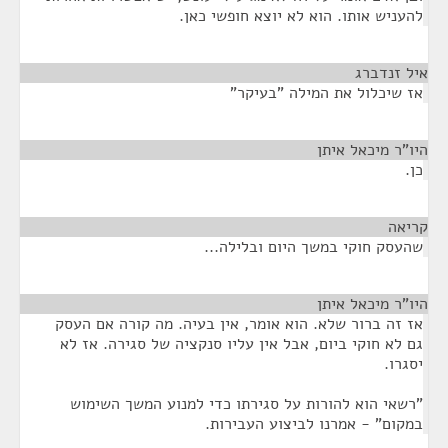
להעניש אותו. הוא לא יוצא חופשי כאן.
איל זנדברג
¶
אז שיכלול את המילה "בעיקר"
היו"ר מיכאל איתן
¶
כן.
קריאה
¶
שהעסק חוקי במשך היום ובלילה...
היו"ר מיכאל איתן
¶
אז זה ברור שלא. הוא אומר, אין בעיה. מה קורה אם העסק
גם לא חוקי ביום, אבל אין עליו סנקציה של סגירה. אז לא
יסגרו.
"רשאי הוא להורות על סגירתו כדי למנוע המשך השימוש
במקום" - אמרנו לביצוע העבירות.