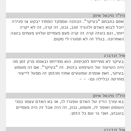
היו"ר מיכאל איתן
¶
אתם כתבתם "בעיקר". הכוונה שמפקד המחוז יבקש צו סגירה
יוכל לבוא האדם ולהגיד טוב, נכון, זה קרה, זה לא יקרה
יותר, וגם כשזה קרה זה קרה פעם פעמיים שלוש פעמים בשנה
האחרונה. בגלל זה לא תסגרו לי מקום.
איל זנדברג
¶
בעיקר לא מתייחס לתכיפות. הוא מתייחס ובאותו פרק זמן מה
היה השיעור של השימוש בזנות. זה "בעיקר". אם זה משמש
בעיקר, זאת אומרת שתשעים אחוז מהזמן זה מפעל לייצור
מחרטה ובלילה גם- - -
היו"ר מיכאל איתן
¶
בא עורך הדין של האדם שסגרו לו, או בא האדם עצמו בפני
השופט ואומר לו, תשמע, נכון, זה היה אבל זה היה פעמיים
בשבוע, ואני גר שם כל הזמן.
איל זנדברג
¶