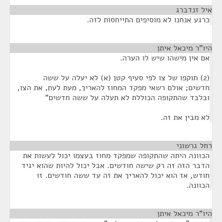
איל זנדברג
¶
כרגע אנחנו לא מוסיפים התייחסות לזה.
היו"ר מיכאל איתן
¶
אם אין מישהו שיש לו הערה.
(2) תוקפו של צו לפי סעיף קטן (א) לא יעלה על ששה
חדשים; אולם רשאי מפקד המחוז להאריך, מעת לעת, את הצו,
ובלבד שהתקופה הכוללת לא תעלה על ששה חדשים"
לא מבין את זה.
רחל גרשוני
¶
הכוונה היתה שהתקופה שמפקד מחוז בעצמו יכול לעשות את
הדבר הזה זה רק שישה חודשים. אבל יכול להיות שהוא יגיד
חודש, אז הוא יכול להאריך את זה עד ששה חודשים. זו
הכוונה.
היו"ר מיכאל איתן
¶