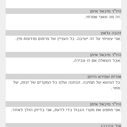
היו"ר מיכאל איתן
¶
זה מה שאני אמרתי.
זהבה גלאון
¶
אני עשיתי על זה ישיבה. כל העניין של פרסום מודעות מין.
היו"ר מיכאל איתן
¶
אבל השאלה אם זו עבירה.
אורית שפירא היימן
¶
כל הנושא של תמיכה. הכוונה שלנו כל המקרים של זנות, של
סחר.
היו"ר מיכאל איתן
¶
אני מחפש את מקרי הגבול כדי לדעת, אני בדיוק הולך לאזור.
איל זנדברג
¶