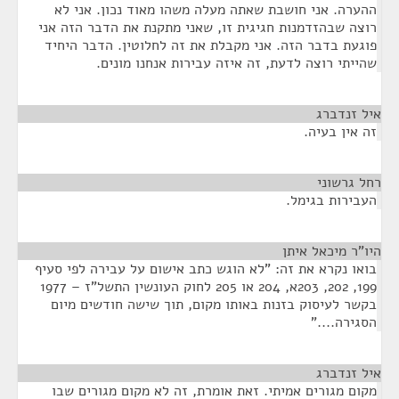
ההערה. אני חושבת שאתה מעלה משהו מאוד נכון. אני לא
רוצה שבהזדמנות חגיגית זו, שאני מתקנת את הדבר הזה אני
פוגעת בדבר הזה. אני מקבלת את זה לחלוטין. הדבר היחיד
שהייתי רוצה לדעת, זה איזה עבירות אנחנו מונים.
איל זנדברג
¶
זה אין בעיה.
רחל גרשוני
¶
העבירות בגימל.
היו"ר מיכאל איתן
¶
בואו נקרא את זה: "לא הוגש כתב אישום על עבירה לפי סעיף
199, 202, 203א, 204 או 205 לחוק העונשין התשל"ז – 1977
בקשר לעיסוק בזנות באותו מקום, תוך שישה חודשים מיום
הסגירה...."
איל זנדברג
¶
מקום מגורים אמיתי. זאת אומרת, זה לא מקום מגורים שבו