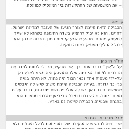
– את המשמעות של ההתקשרות בין המעסיק למועסק.
קריאה
¶
הכבילה הזאת קיימת לצורך הגיעו של העובד למדינת ישראל.
דהיינו, הוא לא יכול להופיע בשדה התעופה כשהוא לא שייך
למעסיק מסוים. מרגע שהגיע קיימות המון נסיבות שבהן הוא
יכול להחליף מעסיק בצורה חוקית.
היו"ר רן כהן
¶
על ה"איך" נדבר אחר-כך. אני מבקש, תנו לי לנסות לסדר את
הדברים לפחות הגיונית. אילו המועסק היה מגיע לארץ רק
על-ידי מעסיק אחד וכאן הכול היה פתור, לא היתה בעיה
כל-כך גדולה. בעיית הכבילה קיימת משום שיש לה היבטים
שממשיכים גם כאן. יש לה אולי פה ושם פתרונות, נדבר על זה
מאוחר יותר. מה שגברת מיכל טביביאן-מזרחי מתארת הוא
בהנחה שבעיית הכבילה קיימת גם בארץ.
מיכל טביביאן-מזרחי
¶
אני רוצה להדגיש שהסקירה שלי מתייחסת לכלל הענפים ולא