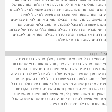
העובד מחליט יום אחד לקום וללכת אז התלות המוחלטת של
האדם הנכה או הזקן בעובד יוצרת מצב שהוא לא יכול להביא
עובד אחר באופן חוקי ומנגד הוא פשוט לא יכול לצאת
מהמיטה. כלומר, הסדר הכבילה מחייב אותנו להיות עבריינים
משום שאחרת לא נוכל לתפקד. זה מצב בלתי הגיוני. אם
הייתי מגדיר את הסדר הכבילה באופן כללי כהסדר של עבדות
מודרנית אז במקרה הזה הסדר הכבילה הופך אותנו לעבדים
מודרניים לעובדים הזרים שלנו.
היו"ר רן כהן
¶
זה מחייב בכל זאת איזה תשובה, שלך או של גברת פנינה
פירסטון או של גברת בלה צור, תחליטו אתם. כפי שהסברתם
גם בעבר בדיונים שלנו הבעייתיות בסוגיית עובדי הסיעוד
נובעת מכך שנוצר כאן מצב של כבילה אבל יש לכם גם בעיה
של בריחה. כלומר, ברגע שעובד כבול לעבודה אתך או עם
פנינה אז נכון שאתה מרגיש כבול כי אתה בעצם תלוי בו בכל
דבר. גברת פנינה פירסטון תיארה את זה בישיבה הקודמת
באופן חד מאוד, תאמין לי, אי אפשר לתת תיאור מרגש יותר
מזה ואי אפשר להזדהות יותר עם הדברים שהיא אמרה. אבל
גם התרת הכבילה יוצרת לכם בעיה.