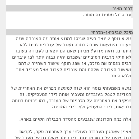
דרור מאיר
¶
עד גבול מסוים זה מותר.
מיכל טביביאן-מזרחי
¶
נושא נוסף שיוצר בעיה שניסו למנוע אותה זה העובדה שזה
מעודד הימצאות שכבה רחבה מאוד של עובדים זרים ללא
היתרים. וזאת מדוע? מכיוון שאם הם יוצאים לעבודה כעובד
לא חוקי מרבית הסיכויים ששכרם יהיה גבוה יותר לכן עובדים
רבים מנסים את מזלם, או שפג תוקף אישור השהייה שלהם
ואישור העבודה שלהם והם עוברים לעבוד אצל מעביד אחר
וללא היתר.
נושא משמעותי נוסף הוא שזה למעשה מפריט את האחריות של
המדינה לטפל בעובדים ומעביר אותה לידי המעסיקים. זה
מפקיד את האחריות על הזכויות של העובד, כמו זכויות רווחה
ובריאות, בידי המעסיק ולא בידי המדינה.
אלה כמה חסרונות שנובעים מהסדר הכבילה הקיים בארץ.
אציין שארגון העבודה העולמי ערך לאחרונה סקר, לקראת
כנס, שענו עליו 90 מדינות. בין היתר שאלו גם על מעבר של