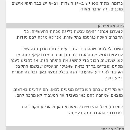
כלומר, מתוך 100 יש ב-15 חשדות, וב-5 יש כבר תיקי אישום
מוכנים. זה הרבה מאוד.
זיוה אגמי-כהן
¶
לצערנו אנחנו רואים עכשיו זליגה מכיוון התעשייה. כל
הדברים האלה פורסמו בתקשורת, אני לא מגלה לכם סודות.
חשוב לי לומר שההסדר הזה בעייתי גם במובן הזה שמי
שבעצם מנצל את ההסדר זה חברות כוח אדם קיקיוניות, או
לא, שעושות הכול כדי להשיג את ההיתר הזה, או להביא לענף
מסוים עובדים בדרך כזאת שאפילו המעסיק שבשמו התקבל
העובד לא יודע שהעובד הזה בכלל נמצא כאן, וכל זה תמורת
בצע כסף.
יש מקרים שבהם העובדים מגיעים לכאן, הם יודעים בארצות
מוצאם שמחכה להם כאן מעביד אך המעביד לא מחכה להם.
לסיכום, מכל ההיבטים שתיארתי כאן ושאני עוסקת בהם
בעבודתי ההסדר הזה בעייתי.
היו"ר רן כהן
¶