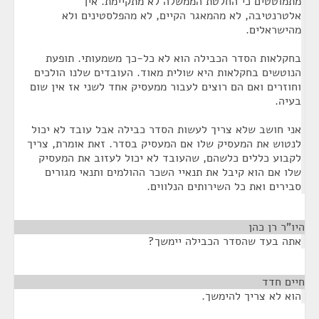
מתמוטטים כי החלטת הממשלה לא מתקיימת. אין
אלטרנטיבה, לא מהמאגר הקיים, לא מהפלסטינים ולא
מהישראלים.
בחקלאות הסדר הכבילה הוא לא כל-כך משמעותי. תופעת
הנוטשים בחקלאות היא שולית מאוד. העובדים שלנו הולכים
וחוזרים ואם הם רוצים לעבור ממעסיק אחד לשני אז אין שום
בעיה.
אני חושב שלא צריך לעשות הסדר כבילה אבל עובד לא יכול
לנטוש את המעסיק שלו אם המעסיק בסדר. זאת אומרת, צריך
לקבוע כללים כלשהם, שהעובד לא יכול לעזוב את המעסיק
שלו אם הוא קיבל את תנאיי השכר ההולמים ותנאי מגורים
סבירים ואת כל השירותים הנלווים.
היו"ר רן כהן
¶
אתה בעד שהסדר הכבילה יימשך?
חיים חדד
¶
הוא לא צריך להימשך.