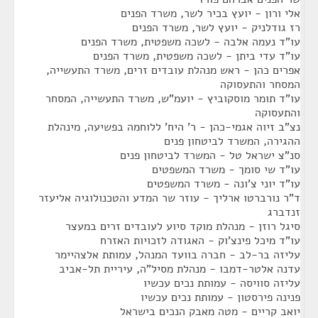
אלי ורון - יועץ בכיר לשר, משרד הפנים
רז גודלניק - יועץ לשר, משרד הפנים
עו"ד נעמה אלבה - לשכה משפטית, משרד הפנים
עו"ד עדי ביתן - לשכה משפטית, משרד הפנים
אפרים כהן - ראש מנהלת עובדים זרים, משרד התעשייה,
המסחר והתעסוקה
עו"ד תומר מוסקוביץ - יועמ"ש, משרד התעשייה, המסחר
והתעסוקה
נצ"ב זיוה אגמי-כהן - ר' היח' ללוחמה בפשיעה, מינהלת
ההגירה, המשרד לביטחון פנים
סנ"צ ישראל טל - המשרד לביטחון פנים
עו"ד שי סומך - משרד המשפטים
עו"ד יוני צ'ונה - משרד המשפטים
ד"ר נורברטו ארליך - עוזר שר המדע והטכנולוגיה אליעזר
זנדברג
סיגל רוזן - מנהלת מוקד סיוע לעובדים זרים במעצר
עו"ד מיכל פינצ'וק - האגודה לזכויות האזרח
עליזה בר-לב - חברה בוועד המנהל, עמותת אלצהיימר
עדנה אלטר-דמבו - מנהלת מסיל"ה, עיריית תל-אביב
עליזה סוויסה - עמותת נכים עכשיו
פנינה פירסטון - עמותת נכים עכשיו
יואב קריים - מטה מאבק הנכים בישראל