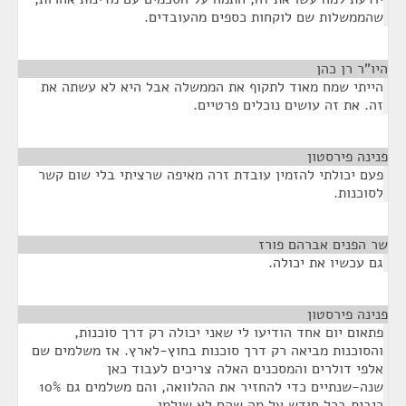
שהממשלות שם לוקחות כספים מהעובדים.
היו"ר רן כהן
¶
הייתי שמח מאוד לתקוף את הממשלה אבל היא לא עשתה את
זה. את זה עושים נוכלים פרטיים.
פנינה פירסטון
¶
פעם יכולתי להזמין עובדת זרה מאיפה שרציתי בלי שום קשר
לסוכנות.
שר הפנים אברהם פורז
¶
גם עכשיו את יכולה.
פנינה פירסטון
¶
פתאום יום אחד הודיעו לי שאני יכולה רק דרך סוכנות,
והסוכנות מביאה רק דרך סוכנות בחוץ-לארץ. אז משלמים שם
אלפי דולרים והמסכנים האלה צריכים לעבוד כאן
שנה-שנתיים כדי להחזיר את ההלוואה, והם משלמים גם 10%
ריבית בכל חודש על מה שהם לא שילמו.