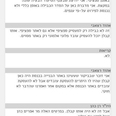
באופן ספציפי. אני יודעת שבענף הסיעוד הבעיה שונה
במקצת. אני מדברת כאן על הסדר הכבילה באופן כללי ולא
נכנסת לפירוט על-פי ענפים.
אהוד רצאבי
¶
זה לא כבילה רק למעסיק ספציפי אלא גם לאתר ספציפי. אותו
קבלן יוכל להעסיק עובד פלוני אלמוני רק באתר מסוים.
קריאות
¶
לא.
אהוד רצאבי
¶
אני זוכר שבביקור שעשינו באתר הבנייה בכנסת היה כאן
קבלן שהיו לו היתרים להעסקת עובדים אבל לא להעסקת
עובדים באתר הכנסת אלא במקום אחר ואמרנו שהדבר לא
חוקי.
היו"ר רן כהן
¶
אבל זה לא היה אותו קבלן. בפרטים האלה מר אפרים כהן