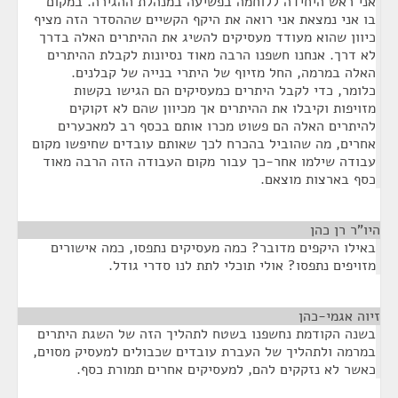
אני ראש היחידה ללוחמה בפשיעה במנהלת ההגירה. במקום
בו אני נמצאת אני רואה את היקף הקשיים שההסדר הזה מציף
כיוון שהוא מעודד מעסיקים להשיג את ההיתרים האלה בדרך
לא דרך. אנחנו חשפנו הרבה מאוד נסיונות לקבלת ההיתרים
האלה במרמה, החל מזיוף של היתרי בנייה של קבלנים.
כלומר, כדי לקבל היתרים כמעסיקים הם הגישו בקשות
מזויפות וקיבלו את ההיתרים אך מכיוון שהם לא זקוקים
להיתרים האלה הם פשוט מכרו אותם בכסף רב למאכערים
אחרים, מה שהוביל בהכרח לכך שאותם עובדים שחיפשו מקום
עבודה שילמו אחר-כך עבור מקום העבודה הזה הרבה מאוד
כסף בארצות מוצאם.
היו"ר רן כהן
¶
באילו היקפים מדובר? כמה מעסיקים נתפסו, כמה אישורים
מזויפים נתפסו? אולי תוכלי לתת לנו סדרי גודל.
זיוה אגמי-כהן
¶
בשנה הקודמת נחשפנו בשטח לתהליך הזה של השגת היתרים
במרמה ולתהליך של העברת עובדים שכבולים למעסיק מסוים,
כאשר לא נזקקים להם, למעסיקים אחרים תמורת כסף.