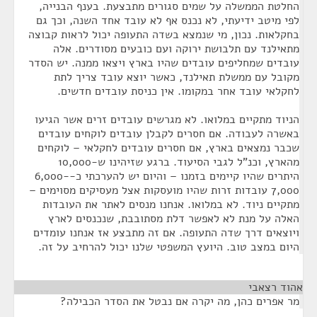
החלטת הממשלה על שמים סגורים מתבצעת. בענף הבנייה,
לפי מיטב ידיעתי, לא נכנס אף לא עובד אחד השנה, וכך גם
בחקלאות. נכון, מי שנמצא בשדה התעופה יכול לראות קבוצה
מתאילנד עם תלבושת ירוקה ועם כובעים מסודרים. אלה
עובדים שמחליפים עובדים שהיו בארץ ויצאו ממנה. יש הסדר
מקובל עם ממשלת תאילנד, כאשר יוצא עובד צריך לתת
לחקלאי עובד אחר במקומו. אין כניסת עובדים חדשים.
הניוד מתקיים במלואו. לא מגרשים עובדים זרים אשר הגיעו
באשרה לעבודה. אם חסרים לקבלן עובדים לוקחים עובדים
שכבר נמצאים בארץ, אם חסרים עובדים לחקלאי – לוקחים
מהארץ, וכנ"ל לגבי הסיעוד. ברגע שזיהינו ש-10,000
היתרים שהיו קיימים בזמנו – והיום יש להערכתי כ-6,000-
7,000 עובדות זרות שהיו מועסקות אצל מעסיקים מסוימים –
מתקיים ניוד. לא במלואו. אנחנו מנסים לאתר את העובדות
האלה על מנת לא לאפשר דלת מסתובבת, שנכנסים לארץ
ויוצאים דרך שדה התעופה. אם זה מתבצע אז אנחנו עומדים
היום במצב טוב. היועץ המשפטי שלנו יכול להרחיב על זה.
אהוד רצאבי
¶
מר אפרים כהן, מה יקרה אם נבטל את הסדר הכבילה?