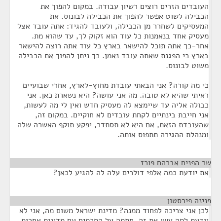
העובדים הזרים רוצים רשיון עבודה. במקום להפוך את
הכבילה לשוט אפשר להפוך את הכבילה לבונוס. את
המעסיקים לשחרר מן הכבילה, ולעובד להגיד: אתה עובד אצל
מעסיק אחד בנאמנות כל עוד הוא זקוק לך, עד שהוא מת.
אחר-כך אתה תוכל להישאר בארץ כל עוד אתה רוצה להישאר
בארץ כי הפגנת שאתה עובד נאמן. כך ניתן להפוך את הכבילה
משוט לבונוס.
כי מה קורה? אני הבאתי עובדת מחוץ-לארץ, אחרי שבועיים
ראיתי שהיא לא טובה. מה אני עושה? היא נשארת כאן. אני
כבולה אליה עד שיימצא לה מעסיק חדש ואין לי מה לעשות,
אני חייבת בינתיים לקחת עובדים לא חוקיים. במקום זה,
שהעובדת הזאת, אם היא לא תסתדר, יפקע תוקף האשרה שלה
ומנהלת ההגירה תתפוס אותה.
שר הפנים אברהם פורז
¶
את יודעת כמה אלפי דולרים עלה לה להגיע לכאן?
פנינה פירסטון
¶
לכן אני צריכה לפחוד ממנה? מדינת ישראל משום מה, אני לא
יודעת למה עשו את זה, חתמה על הסכמים עם מדינות אחרות,