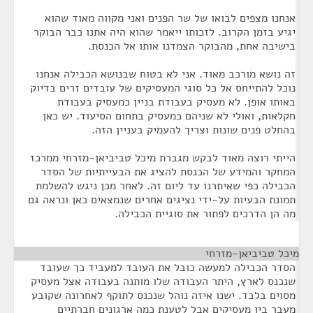
אנחנו מצפים לבואו של שר הפנים ואני מקווה מאוד שהוא
יגיע בזמן הקרוב. לזכותו ייאמר שהוא היה אתנו כבר הבוקר
בישיבה אחת, מהבוקר הצמדנו אותו אל הכנסת.
זה נושא מורכב מאוד. אני לא בטוח שבנושא הכבילה אנחנו
נוכל להתייחס אל כל סוגי המעסיקים של עובדים זרים בדיוק
באותו אופן. לא מעסיק בעבודת בניין כמעסיק בעבודת
חקלאות, ואולי לא שניהם כמעסיק בתחום הסיעוד. יש כאן
בהחלט פנים שונות וצריך להעמיק בעניין הזה.
הייתי רוצה מאוד לבקש מגברת מיכל טביביאן-מזרחי ממרכז
המחקר והמידע של הכנסת להציג את הבעייתיות של הסדר
הכבילה כפי שאיתרנו עד ליום זה. לאחר מכן ניגש להשלמת
תמונת הבעיות על-ידי נציגים אחרים שנמצאים כאן ונראה גם
מה הן הדרכים לפתור את סוגיית הכבילה.
מיכל טביביאן-מזרחי
¶
הסדר הכבילה למעשה כובל את העובד למעביד כך שעובד
שנכנס לארץ, היתר העבודה שלו מותנה בעבודה אצל מעסיק
מסוים בלבד. ישנו איזה נוהל שנכנס לתוקף לאחרונה שקובע
מעבר בין מעסיקים אבל לטענת כמה ארגונים חברתיים