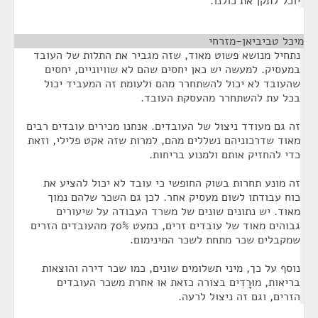
יוכל לתקן את כולנו.
מיכל טביביאן-מזרחי
¶
נתחיל מנושא פשוט מאוד, שזה מגביר את התלות של העובד
במעסיק. למעשה יש כאן יחסים שהם לא שוויוניים, יחסים
שהעובד לא יכול להשתחרר מהם ולעומת זה המעביד יכול
בכל עת להשתחרר מהעסקת העובד.
זה גם מעודד ניצול של העובדים. אנחנו מכירים עובדים רבים
מאוד שדרכוניהם נשללים מהם, למרות שזה אקט פלילי, וזאת
כדי להחזיק אותם ולמנוע בריחות.
זה מונע תחרות בשוק החופשי כי עובד לא יכול להציע את
כוח עבודתו לשום מעסיק אחר. לכן גם השכר שלהם נמוך
מאוד. יש נתונים שונים של משרד העבודה על שיעורים
גבוהים מאוד של עובדים זרים, כמעט 70% מהעובדים הזרים
שמקבלים שכר מתחת לשכר המינימום.
נוסף על כך, מיני תשלומים שונים, כמו שכר דירה והוצאות
בריאות, מוּרָדִים בצורה כזאת או אחרת משכר העובדים
הזרים, וגם זה ניצול לרעה.