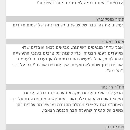
עודפים? האם בבנייה לא ניתנים יותר רשיונות?
תומר מוסקוביץ
¶
עושים את זה. כבר שלוש שנים יש מדיניות של שמים סגורים.
אהוד רצאבי
¶
אבל עדיין מנפיקים רשיונות. מביאים לכאן עובדים שלא
מיועדים לענף הבנייה, כדי לענות על צרכים בענפי התעשייה
והחקלאות, אבל למעשה הם נכנסים לכאן ועוברים לענפים
אחרים כיוון שהם לא חוקיים. איך אוכפים את זה? רק על-ידי
"הלבנה"?
היו"ר רן כהן
¶
הגיע שר הפנים ואנחנו מקדמים את פניו בברכה. אנחנו
מציגים את נושא הכבילה ואת בעיותיה. היא הוצגה גם על-ידי
ה-ממ"מ וגם על-ידי מנהלת ההגירה ועכשיו מר אפרים כהן
משיב על סוגייה שהעלה חבר הכנסת רצאבי.
אפרים כהן
¶