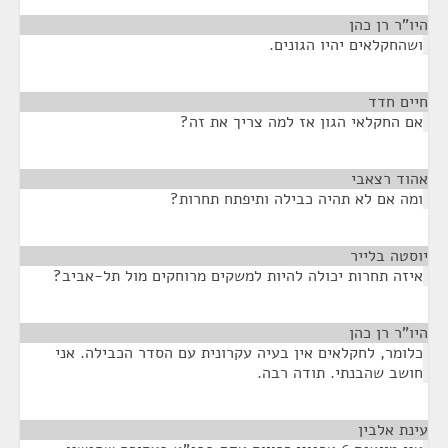
היו"ר רן כהן
¶
ושהחקלאים יהיו הגונים.
חיים חדד
¶
אם החקלאי הגון אז למה צריך את זה?
אהוד רצאבי
¶
ומה אם לא תהיה כבילה ותיפתח תחרות?
יוסטה בלייר
¶
איזה תחרות יכולה להיות למשקים מרוחקים מול תל-אביב?
היו"ר רן כהן
¶
כלומר, לחקלאים אין בעיה עקרונית עם הסדר הכבילה. אני
חושב שהבנתי. תודה רבה.
עינת אלבין
¶