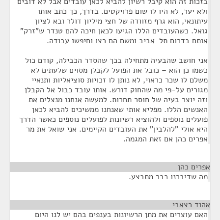
בזכות זה הוא קיבל רשיון להביא לכאן עובדים אבל לא דובים
ולא יער, לא היו לו שום פרויקטים. בדרך, כך כתב אותו
עיתונאי, הוא גרף מזוודה של חצי מיליון דולר ובא לציון
גואל. כשהעובדים הללו הגיעו לכאן חיכה להם טנדר ש"זרק"
אותם בדרום תל-אביב ומשם הם רצו וחיפשו עבודה.
אני חושב שהבעיה מתחילה בכך שהסדר הכבילה, קודם כול
כשמו כן הוא – כובל את הפועל לקבלן מסוים שלעתים לא
משלם לו שכר כראוי, לא נותן לו זכויות סוציאליות ותנאיי
מגורים על-פי מה שהחוק דורש. אותו עובד כבול אל הקבלן
וזה יוצר בעיה של חוסר תחרות. למעשה אנחנו מנצלים את
האנשים הללו. מפליא אותי שאנחנו ממשיכים להביא לכאן
פועלים נוספים ולהוציא רשיונות לפועלים נוספים כאשר הדרך
היא אולי "להלבין" את העובדים הקיימים. אני שואל את מר
אפרים כהן אם זאת המגמה.
אפרים כהן
¶
מה שדיברנו כבר מתבצע.
אהוד רצאבי
¶
האם עוצרים את מתן הרשיונות בענפים בהם יש לנו היום