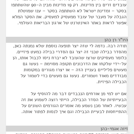
עובדים זרים בין מדינות. רק 19 מדינות מבין ה-90 שהשתתפו
בסקר – ומדינת ישראל לא השתתפה בסקר – ענו שמוטלת
הגבלה על מעבר של עובד ממעסיק למעסיק. את הסקר המלא
אפשר לראות באתר האינטרנט של ארגון הבריאות העולמי.
היו"ר רן כהן
¶
תודה רבה. נדמה לי שזה יצר תופעה נוספת שלא נמנתה כאן,
מהסדר כבילה טכני זה יצר גם הסדרי כבילה כמעט פיזיים.
כלומר מעסיקים שרצו שהעובד לא יברח ניסו לכבול אותו, הן
על-ידי שלקחו את הדרכונים תקופה מסוימת – נעשו גם
מעשים פליליים בעניין הזה – או יצרו מגורים במקומות
מבודדים מאוד ושמורים. נעשו גם מעשים כדי לשמור על
הכבילה הפיזית.
אם יש למי מן אורחים הנכבדים דבר מה להוסיף על
הבעייתיות של הסדר הכבילה, הייתי רוצה לשמוע את זה
עכשיו. לאחר מכן נשמע מה אומרים הגורמים השונים על
ההתייחסות לבעיית הכבילה וגם איך לנסות לפתור אותה.
זיוה אגמי-כהן
¶