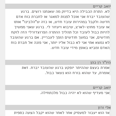
יואב קריים
¶
לא. התרת הכבילה היא בדיוק מה שאנחנו רוצים. ברגע
שהעובד יברח אני אוכל לפנות למאגר או לחברת כוח אדם
חדשה ולקבל במהירות עובד חדש, או כזה ש"הלבינו" אותו
או עובד מחוץ-לארץ, שיבוא ויעזור לי. ברגע שאני ממשיך
להיות כבול לעובד וכל תהליך ההתרה הפרוצדורלי הזה לוקח
חודשים, אני במשך חודשים הופך לעבריין. אם ברגע שהעובד
לא נמצא אתי אני לא כבול אליו יותר, אני פונה אל חברת כוח
האדם ומביא באופן מידי עובד חדש.
היו"ר רן כהן
¶
אמרת בעצם שההיתר יופקע ברגע שהעובד יברח. זאת
אומרת, עד שהוא בורח הוא נשאר כבול.
יואב קריים
¶
אני מעדיף שהוא לא יהיה כבול מלכתחילה.
אלי ורון
¶
אז הוא יעבור למעסיק אחר לאחר שהוא יקבל הצעה כספית