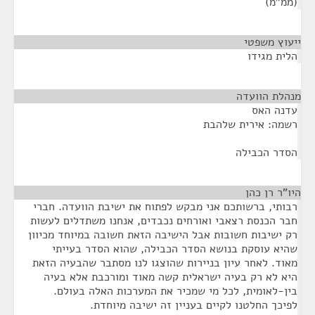
(ממ"מ)
ייעוץ משפטי
¶
הלית מגידו
מנהלת הוועדה
¶
עדנה האס
רשמה: אירית שלהבת
הסדר הכבילה
היו"ר רן כהן
¶
רבותי, ברשותכם אני מבקש לפתוח את ישיבת הוועדה. חברי
חבר הכנסת רצאבי ואורחים נכבדים, אנחנו משתדלים לעשות
רק ישיבות חשובות אבל הישיבה הזאת חשובה במיוחד מכיוון
שהיא עוסקת בנושא הסדר הכבילה, שהוא הסדר בעייתי
מאוד. לאחר עיון בניירות שהוצגו לנו מסתבר שהבעיה הזאת
היא לא רק בעיה ישראלית קשה מאוד ומורכבת אלא בעיה
בין-לאומית, לכל מי שמכיר את המערכות האלה בעולם.
לפיכך החלטנו לקיים בעניין זה ישיבה מיוחדת.