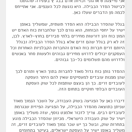
אני מייצגת 6 ארגוני זכויות אדם בבג"ץ בעתירה שהגשנו
לביטול הסדר הכבילה. היא נוגעת לכל הענפים. אני אתייחס
לכמה מן הדברים שעלו כאן.
בגלל שהסדר הכבילה הוא הסדר תשתית, שמשליך באופן
ישיר על יחסי הכוחות, הוא גורם לכך שלחברות כוח האדם יש
המון כוח והן דורשות מחירים בלתי סבירים בחוץ-לארץ. לכן,
זה לא רק בגלל שהם זרים אלא בגלל הסדר הכבילה ובגלל
היותם זרים חברות כוח האדם והחברות הקבלניות האחרות וכל
העסקנים יכולים לדרוש מחירים גבוהים ולעשות סחר באנשים
ולדרוש מהם תשלומים כל-כך גבוהים.
ההסדר נותן כוח גדול מאוד לחברות בתוך הארץ ותורם לכך
שהן מפנות עובדים למעסיקים שאין להם היתר העסקה
לעובדים זרים. כך הן בעצם שותפות לכל שוק העסקת
העובדים הבלתי חוקיים בתחום הזה.
דיברו כאן על הפגיעה בשוק העבודה, על השכר הנמוך מאוד
שניתן כתוצאה מהסדר הכבילה, על הפגיעה הפיזית שנגרמת
לעובדים רבים. צריך לזכור אלמנט נוסף, שזה משליך באופן
ישיר על שוק העבודה הישראלי. מכיוון שהסדר הכבילה פוגע
בתחרות שוק, ובשל כך יש שכר נמוך מאוד לעובדים זרים, זה
משליך באופן ישיר על העסקת ישראלים, בעיקר בתחומים