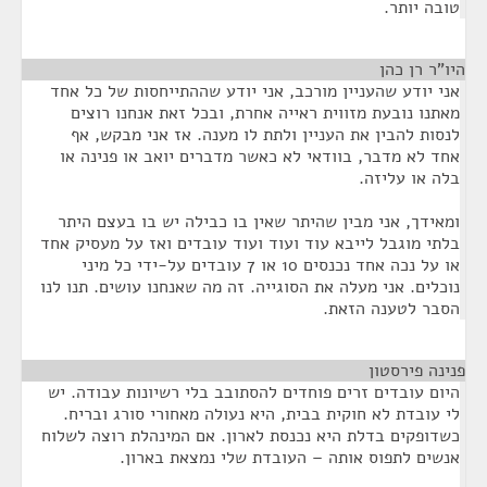
טובה יותר.
היו"ר רן כהן
¶
אני יודע שהעניין מורכב, אני יודע שההתייחסות של כל אחד
מאתנו נובעת מזווית ראייה אחרת, ובכל זאת אנחנו רוצים
לנסות להבין את העניין ולתת לו מענה. אז אני מבקש, אף
אחד לא מדבר, בוודאי לא כאשר מדברים יואב או פנינה או
בלה או עליזה.
ומאידך, אני מבין שהיתר שאין בו כבילה יש בו בעצם היתר
בלתי מוגבל לייבא עוד ועוד ועוד עובדים ואז על מעסיק אחד
או על נכה אחד נכנסים 10 או 7 עובדים על-ידי כל מיני
נוכלים. אני מעלה את הסוגייה. זה מה שאנחנו עושים. תנו לנו
הסבר לטענה הזאת.
פנינה פירסטון
¶
היום עובדים זרים פוחדים להסתובב בלי רשיונות עבודה. יש
לי עובדת לא חוקית בבית, היא נעולה מאחורי סורג ובריח.
כשדופקים בדלת היא נכנסת לארון. אם המינהלת רוצה לשלוח
אנשים לתפוס אותה – העובדת שלי נמצאת בארון.