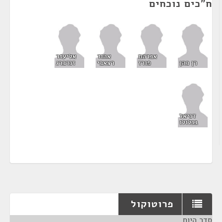
ח"כים נוכחים
אברהם
אהוד
אליעזר
רן כהן
פורז
רצאבי
זנדברג
דניאל
בנלולו
פרוטוקול
סדר היום
¶