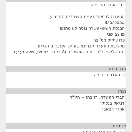
_1._הסדר הכבילה
הוועדה לבחינת בעיית העובדים הזרים 5
8/6/2004
הכנסת השש-עשרה נוסח לא מתוקן
מושב שני
פרוטוקול מס' 32
מישיבת הוועדה לבחינת בעיית העובדים הזרים
‏יום שלישי, י"ט בסיון התשס"ד (‏8 ביוני, 2004), שעה 13:30
סדר היום
1. הסדר הכבילה
נכחו
¶
חברי הוועדה: רן כהן – היו"ר
דניאל בנלולו
אהוד רצאבי
מוזמנים
¶
שר הפנים אברהם פורז