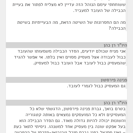
ששוחחתי עימם הנוהל הזה עדיין לא מצליח לפתור את בעיית
הכבילה של העובד למעביד.
מה הם החסרונות של השיטה הזאת, מה הבעייתיות בשיטת
הכבילה?
היו"ר רן כהן
¶
אני מניח שכולם יודעים, הסדר הכבילה משמעותו שהעובד
כבול לעבודה אצל מעסיק מסוים ואין בלתו. אי אפשר להגיד
שהמעסיק כבול לעובד אבל העובד כבול למעסיק.
פנינה פירסטון
¶
גם המעסיק כבול לגמרי לעובד.
היו"ר רן כהן
¶
בטרם בואך, גברת פנינה פירסטון, הדגשתי שלא כל
המעסיקים ולא כל המועסקים נמצאים באותה קטגוריה
והשונוּת יכולה להיות גדולה מאוד. גם הסדר הכבילה הוא
בעל אפקט שונה בין מעסיק אחד למשנהו. ניסיתי לתאר כעת
– ואני מתנצל בפני גברת מיכל טביביאן-מזרחי על ההפרעה