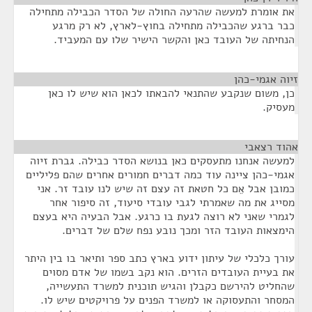
את אומרת למעשה שהרעה החולה של הסדר הכבילה מתחילה
כבר ברגע שהכבילה מתחילה בחוץ-לארץ, לא רק מרגע
הנחיתה של העובד כאן והקשר הישיר שלו עם המעביד.
זיוה אגמי-כהן
¶
כן, משום שנקבע שהתנאי להבאתו לכאן הוא שיש לו כאן
מעסיק.
אהוד רצאבי
¶
למעשה אנחנו מתעסקים כאן בנושא הסדר כבילה. גברת זיוה
אגמי-כהן ציינה עוד כמה דברים חמורים אחרים שהם פליליים
כמובן אבל אֵם כל חטאת זה עצם זה שיש לנו עובד זר. אני
מסייג את מה שאמרתי לגבי עובדי סיעוד, זה סיפור אחר
לגמרי שאני לא רוצה לגעת בו כרגע. אבל הבעיה היא בעצם
הימצאות העובד הזר ומכך נובע נפח שלם של דברים.
עורך כלכלי של עיתון ידוע בארץ כתב ספר ותיאר בו בין היתר
את בעיית העובדים הזרים. הוא נקב בשמו של אדם מסוים
שהחליט להירשם כקבלן והגיש תוכנית למשרד התעשייה,
המסחר והתעסוקה או למשרד הפנים על פרויקטים שיש לו.