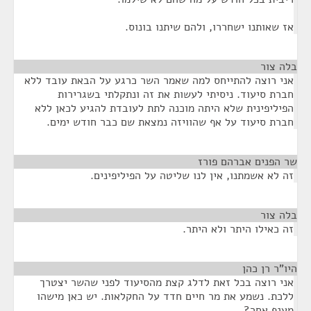
אז שאותנו ישחררו, ולהם שיתנו בונוס.
בלה צור
¶
אני רוצה להתייחס למה שאמר השר כרגע על הבאת עובד ללא
חברת סיעוד. ניסיתי לעשות את זה ונתקלתי בשגרירות
הפיליפינית שלא היתה מוכנה לתת לעובדת להגיע לכאן ללא
חברת סיעוד על אף שהוויזה נמצאת שם כבר חודש ימים.
שר הפנים אברהם פורז
¶
זה לא אשמתנו, אין לנו שליטה על הפיליפינים.
בלה צור
¶
זה כאילו היתר ולא היתר.
היו"ר רן כהן
¶
אני רוצה בכל זאת לדלג קצת מהסיעוד לפני שהשר יצטרך
ללכת. נשמע את מר חיים חדד על החקלאות. יש כאן מישהו
מענף אחר?