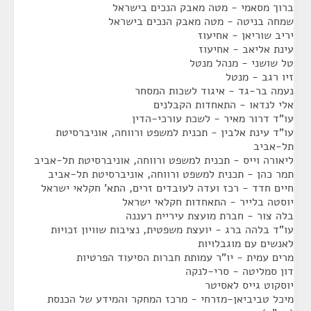
ברוך מסאמי - מטה מאבק הנכים בישראל
שמחה בניטה - מטה מאבק הנכים בישראל
יריב שוריאן - אחיעוז
עינת אליאב - אחיעוז
טל שושני - מנהל מנטל
זיו רגב - מנטל
נעמה בר-גד - איגוד לשכות המסחר
אלי לנדאו - התאחדות הקבלנים
עו"ד דרור מאיר - לשכת עורכי-הדין
עו"ד עינת אלבין - תכנית למשפט ורווחה, אוניברסיטת
תל-אביב
ליאורה וייס - תכנית למשפט ורווחה, אוניברסיטת תל-אביב
תמר כהן - תכנית למשפט ורווחה, אוניברסיטת תל-אביב
חיים חדד - רכז ועדה לעובדים זרים, התא' חקלאי ישראל
יוסטה בלייר - התאחדות חקלאי ישראל
בלה צור - חברת מועצת עיריית רעננה
עו"ד בלהה ברג - יועצת משפטית, נציבות שוויון זכויות
לאנשים עם מוגבלויות
מרים עמית - יו"ר עמותת חברות הסיעוד הפרטיות
דון סמליטה - סרי-לנקה
יוסקוט גייס לאסיטר
מיכל טביביאן-מזרחי - מרכז המחקר והמידע של הכנסת