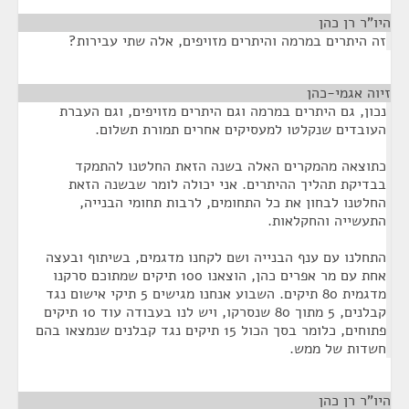
היו"ר רן כהן
¶
זה היתרים במרמה והיתרים מזויפים, אלה שתי עבירות?
זיוה אגמי-כהן
¶
נכון, גם היתרים במרמה וגם היתרים מזויפים, וגם העברת
העובדים שנקלטו למעסיקים אחרים תמורת תשלום.
כתוצאה מהמקרים האלה בשנה הזאת החלטנו להתמקד
בבדיקת תהליך ההיתרים. אני יכולה לומר שבשנה הזאת
החלטנו לבחון את כל התחומים, לרבות תחומי הבנייה,
התעשייה והחקלאות.
התחלנו עם ענף הבנייה ושם לקחנו מדגמים, בשיתוף ובעצה
אחת עם מר אפרים כהן, הוצאנו 100 תיקים שמתוכם סרקנו
מדגמית 80 תיקים. השבוע אנחנו מגישים 5 תיקי אישום נגד
קבלנים, 5 מתוך 80 שנסרקו, ויש לנו בעבודה עוד 10 תיקים
פתוחים, כלומר בסך הכול 15 תיקים נגד קבלנים שנמצאו בהם
חשדות של ממש.
היו"ר רן כהן
¶