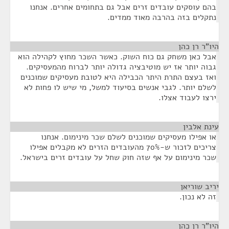
בהם עוסקים עובדים זרים אבל גם בתחומים אחרים. אנחנו
נתקלים בזה בהרבה מאוד ממדים.
היו"ר רן כהן
¶
אבל כאן משחק גם כוח השוק. כאשר השכר מחוץ לקהילה הוא
גבוה יותר אז יש מוטיבציה גדולה יותר לברוח מהמעסיקים.
ואז בעצם התרת היתר הכבילה היא לטובת מעסיקים שמוכנים
לשלם יותר. לגבי אנשים בסיעוד למשל, מי שיש לו פחות לא
ירצו לעבוד אצלו.
עינת אלבין
¶
או אפילו מעסיקים שמוכנים לשלם שכר מינימום. אנחנו
צריכים לזכור ש-70% מהעובדים הזרים לא מקבלים אפילו
שכר מינימום על אף שזה חוק שחל על עובדים זרים בישראל.
יריב שוריאן
¶
זה לא נכון.
היו"ר רן כהן
¶