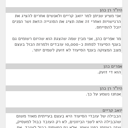
היו"ר רן כהן
¶
אני מציע שניתן למר יואב קריים ולאנשים אחרים להציג את
הרגישויות ואחרי זה אתה תציג את הסוגייה הזאת ושר הפנים
יוכל להתייחס.
מר אפרים כהן, אני מבין שמה שהצגת הוא שהיום רשומים גם
בענף הסיעוד לפחות כ-10,000 עובדים ולמרות הכול בעצם
מצב המצוקה בענף הסיעוד לא זועק לשמים יותר.
אפרים כהן
¶
הוא די זועק.
היו"ר רן כהן
¶
אנחנו נשמע על כך.
יואב קריים
¶
הכבילה של עובדי הסיעוד היא בעצם בעייתית מאוד משום
שהכבילה היא לשני הכיוונים, לא רק העובד כבול למעסיק,
שזה בעייתי בפני עצמו, אלא גם המעסיק כבול לעובד. אם