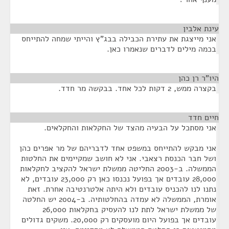
עינת אלבין
¶
אני מייצגת את עתירת הכבילה בבג"ץ והייתי שמחה להתייחס
בכמה מילים לדברים שנאמרו כאן.
היו"ר רן כהן
¶
בקצרה ממש, 2 דקות לכל אחד. בבקשה מר חדד.
חיים חדד
¶
אני מסתכל על הבעיה מהצד של החקלאות והחקלאים.
אני מבקש להתייחס במשפט אחד לדבריהם של מר אפרים כהן
ושל חבר הכנסת רצאבי. אני לא חושב שמקיימים את החלטות
הממשלה. ב-2003 החליטה ממשלת ישראל להקציב לחקלאות
28,000 עובדים אך בפועל נכנסו כאן רק 23,000 עובדים, לא
נתנו לנו להכניס עובדים ולא היתה אלטרנטיבה אחרת. זאת
אומרת, הממשלה לא עמדה בהחלטותיה. ב-2004 יש החלטה
של ממשלת ישראל לתת לנו להעסיק בחקלאות 26,000
עובדים אך בפועל היום מועסקים רק 20,000. משקים גדולים