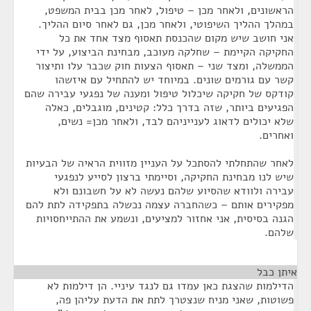
הראשונים, ולאחר מכן – טיפול, לאחר מכן בבית המשפט,
במהלך ההליך השיפוטי, ולאחר מכן, גם לאחר סיום ההליך.
אני חושב שיש מקום שהכנסת תאסוף מצד אחד את כל
החקיקה הקיימת – שחלקה מעוכב, מבחינת הביצוע, על ידי
הממשלה, ומצד שני – תאסוף הצעות חוק שכבר עלו ותיצור
קשר עם גורמים שונים. במיוחד יש להתחיל עם איזשהו
קודקס של חקיקה שיכלול טיפול ומענה של נפגעי עבירה שהם
הפגיעים ביותר, שזה בדרך כלל: קטינים, מוגבלים, כאלה
שלא יכולים לדאוג לענייניהם לבד, ולאחר מכן= נשים,
ואחרים.
לאחר שהתחלתי להסתכל על העניין מזווית הראיה של הבעיות
שיש לנו מבחינת החקיקה, וסיימתי ברצון לסייע לנפגעי
עבירה ולוודא שהסיוע שלהם נעשה לא על חשבונם ולא
מפקירים אותם – כשהחברה עצמה נכשלה בתפקידה לתת להם
הגנה בסיסית, אני אחזור למציעים, ונשמע את ההתייחסויות
שלהם.
איתן כבל
¶
הדילמות שהצגת כאן עמדו גם לנגד עיניי. הן דילמות לא
פשוטות, שאני מניח שנצטרך לתת את הדעת עליהן פה,