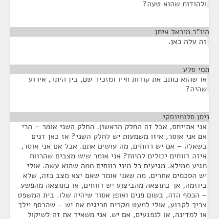
ולהודות שהוא טעה?
היו"ר מיכאל איתן
¶
זה עלה כאן.
תמי סלע
¶
או שהוא כותב את קורות חייו ומזכיר שם, בין היתר, אירוע
שהיה?
ניסן סלומינסקי
¶
אני אתייחס, אבל זה החלק הראשון. החלק השני אומר – הרי
אם אני אוסר, איזו משמעות יש לחלק השני? אז כאן דנים
בשאלה – אם יש רווחים, מה עושים אתם. אבל אם אני אוסר,
איזה רווחים יכולים להיות? אני אומר שיש מצבים שהרווח
מגיע ממילא. מגיעים כל מיני רווחים ממה שהוא עשה. אולי
יש הסכמים אחרים. מה שאני אומר שאם יצא מצב כזה, שלא
ביוזמה, אך כתוצאה מהביצוע יש רווחים, או כתוצאה מהפשע
– הכסף הזה, בשום פנים ואופן אסור שיהיה שלו. בית המשפט
צריך לקבוע, אולי למעט מקרים חריגים אם יש – שהכסף יילך
או למדינה, או לנפגעים, אם יש. אני משאיר את זה לשיקול