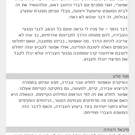
אפשרי, ואני מסכים עם דברי היושב ראש, שלהשאיר את זה
לבית המשפט שישקול ויעשה, מבלי שניתן מסגרת שתציב
גבולות, זה דבר שהוא לא ראוי.
דבר נוסף – על פניו לי נראה שעם כל הכאב לגבי נפגעי
העבירה, להם פתוחה הדרך לתביעות אזרחיות, כך שזו לא
צריכה להיות הדרך. מה שאפשר, ככיוון מחשבה, שאם יחולטו
הכספים האלה לטובת המדינה, אולי אפשר לקבוע שזה יחולט
לטובת איזושהי קרן שמתוכה נפגעי העבירה שלא יכלו לקבל
את הפיצוי יוכלו לתבוע.
תמי סלע
¶
העיקרון שאפשר לחלט שכר עבירה, חפץ שניתן בתמורה
לביצוע עבירה, קיים, למעשה, גם בחקיקה הקיימת אצלנו.
אפשר לחלט את זה לפי הוראות החילוט הקיימות. השאלה היא
האם אנחנו פה מרחיקים מבחינת הקשר, הרווחים העקיפים
שלא ניתנו ישירות בעד ביצוע העבירה, והאם לדבר הזה
המשפט העברי מתייחס.
מיכאל ויגודה
¶