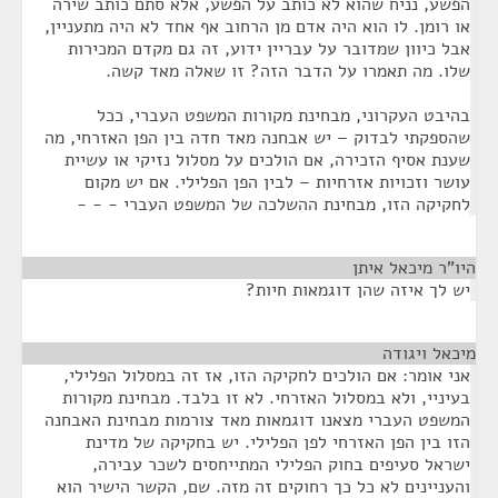
הפשע, נניח שהוא לא כותב על הפשע, אלא סתם כותב שירה
או רומן. לו הוא היה אדם מן הרחוב אף אחד לא היה מתעניין,
אבל כיוון שמדובר על עבריין ידוע, זה גם מקדם המכירות
שלו. מה תאמרו על הדבר הזה? זו שאלה מאד קשה.
בהיבט העקרוני, מבחינת מקורות המשפט העברי, ככל
שהספקתי לבדוק – יש אבחנה מאד חדה בין הפן האזרחי, מה
שענת אסיף הזכירה, אם הולכים על מסלול נזיקי או עשיית
עושר וזכויות אזרחיות – לבין הפן הפלילי. אם יש מקום
לחקיקה הזו, מבחינת ההשלכה של המשפט העברי - - -
היו"ר מיכאל איתן
¶
יש לך איזה שהן דוגמאות חיות?
מיכאל ויגודה
¶
אני אומר: אם הולכים לחקיקה הזו, אז זה במסלול הפלילי,
בעיניי, ולא במסלול האזרחי. לא זו בלבד. מבחינת מקורות
המשפט העברי מצאנו דוגמאות מאד צורמות מבחינת האבחנה
הזו בין הפן האזרחי לפן הפלילי. יש בחקיקה של מדינת
ישראל סעיפים בחוק הפלילי המתייחסים לשכר עבירה,
והעניינים לא כל כך רחוקים זה מזה. שם, הקשר הישיר הוא