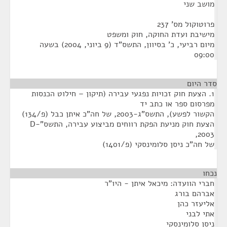
מושב שני
פרוטוקול מס' 237
מישיבת ועדת החוקה, חוק ומשפט
מיום רביעי, כ' בסיוון, התשס"ד (9 ביוני, 2004) בשעה
09:00
סדר היום
1. הצעת חוק זכויות נפגעי עבירה (תיקון – חילוט הכנסות
מפרסום ספר או כתב יד
הקשור לפשע), התשס"ג-2003, של חה"כ איתן כבל (פ/134)
הצעת חוק מניעת הפקת רווחים מביצוע עבירה, התשס"D-
2003,
של חה"כ ניסן סלומינסקי (פ/1401)
נכחו
¶
חברי הוועדה: מיכאל איתן - היו"ר
אברהם בורג
אליעזר כהן
אתי לבני
ניסן סלומינסקי