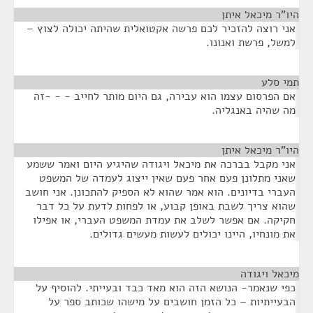
היו"ר מיכאל איתן
¶
אני רוצה להזכיר לכם פרשה אקטואלית שהיתה יכולה לצוץ –
למשל, פרשת ואנונו.
תמי סלע
¶
אם הפרסום עצמו הוא עבירה, גם היום מותר לחייב - - -זה
מה שהיה באנגליה.
היו"ר מיכאל איתן
¶
אני מקבל בברכה את מיכאל ויגודה שהיגיע היום ואמר ששמע
שאני מתלונן פעם אחר פעם שאין ייצוג לעמדה של המשפט
העברי בדיונים. הוא אמר שהוא לא הספיק להתכונן. אני חושב
שהוא צריך לשבת באופן קבוע, או לפחות לדעת על כל דבר
חקיקה. אם אפשר לשלב את עמדת המשפט העברי, או אפילו
את מונחיו, היינו יכולים לעשות מעשים גדולים.
מיכאל ויגודה
¶
כפי שנאמר- הנושא הזה הוא מאד כבד ובעייתי. להוסיף על
הבעייתיות – כל הזמן חושבים על מישהו שכותב ספר על