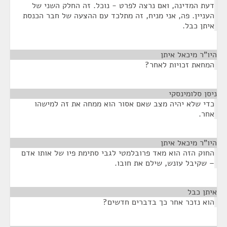
דעת המדינה, ואם נרצה לפרט - נוכל. זה החלק השני של
העניין. פה, אני מניח, זה מתלכד עם ההצעה של חבר הכנסת
איתן כבל.
היו"ר מיכאל איתן
¶
המחאת זכויות לאחר?
ניסן סלומינסקי
¶
כדי שלא יהיה מצב שאם אסור הוא ממחה את זה למישהו
אחר.
היו"ר מיכאל איתן
¶
החוק הזה הוא מאד פרובלמטי לגבי סתימת פיו של אותו אדם
– שקיבל עונש, שילם את חובו.
איתן כבל
¶
הוא נזכר אחר כך בדברים חדשים?