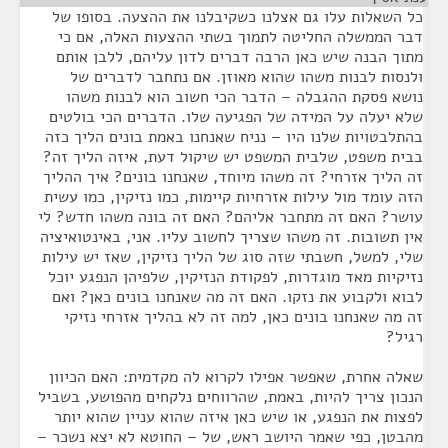
כל השאלות עלו גם אצלנו כשקיבלנו את ההצעה. בסופו של
דבר הממשלה החליטה לתמוך בשתי ההצעות האלה, אם כי
מתוך הבנה שיש כאן הרבה דברים לדון עליהם, ללבן אותם
ולנסות לבנות משהו שהוא מאוזן. אם נתחבר לדברים של
נושא פסקת ההגבלה – הדבר הכי חשוב הוא לבנות משהו
שלא יעלה על המידה של הפגיעה שלו. הדברים הכי בולטים
בהתלבטויות שלנו היו – נניח שאנחנו באמת בונים הליך כזה
בבית משפט, שלבית המשפט יש שיקול דעת, איזה הליך זה?
זה הליך אזרחי? זה משהו מיוחד, שאנחנו בונים? איך ההליך
הזה עומד מול עילות אזרחיות קיימות, כמו נזיקין, כמו עשית
עושר? האם זה מתחבר אליהם? האם זה בונה משהו חדש? לי
אין תשובות. זה משהו שצריך לחשוב עליו. אני, באינטואיציה
שלי, למשל, חשבתי שזה סוג של הליך נזיקין, שאז יש עילות
נזיקיות מאד מוגדרות, לפקודת הנזיקין, שלפיהן הנפגע יוכל
לבוא ולקבוע את נזקו. האם זה מה שאנחנו בונים כאן? ואם
זה מה שאנחנו בונים כאן, למה זה לא בהליך אזרחי נזיקי
רגיל?
שאלה אחרת, שאפשר אפילו לקרוא לה מקדמית: האם הכיוון
הנכון צריך להיות, באמת, שהרווחים נלקחים מהפושע, בשביל
לפצות את הנפגע, או שיש כאן איזה שהוא עניין שהוא יותר
מהבטן, כפי שאמר היושב ראש, של – החוטא לא יצא נשכר –