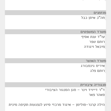
מוזמנים
¶
חה"כ איתן כבל
משרד המשפטים
¶
עו"ד ענת אסיף
רותם שפר
מיכאל ויגודה
משרד האוצר
¶
איריס גינסבורג
רותם פלג
סנגוריה ציבורית
¶
ד"ר דייויד וינר – סגן הסנגור הציבורי
סאהר פאר
הילה קרנר-סולימן – איגוד מרכזי סיוע לנפגעות תקיפה מינית