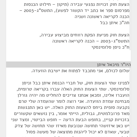
הצעת חוק זכויות נפגעי עבירה (תיקון – חילוט הכנסות
מפרסום ספר או כתב יד הקשור לפשע), התשס"ג-2003 –
הכנה לקריאה ראשונה ושניה
חה"כ איתן כבל
הצעת חוק מניעת הפקת רווחים מביצוע עבירה,
התשס"ג-2003 – הכנה לקריאה ראשונה
ח"כ ניסן סלומינסקי
היו"ר מיכאל איתן
¶
שלום לכולם, אני מתכבד לפתוח את ישיבת הוועדה.
לפנינו שתי הצעות חוק, של חברי הכנסת איתן כבל וניסן
סלומינסקי. שתי הצעות החוק האלה עברו בקריאה טרומית,
הועברו אלינו, ומכאן אנחנו צריכים להחליט מה יהיה גורלן
מבחינת עמדת הוועדה. אני רוצה לומר שהעמדה שלי טרם
נקבעה סופית ביחס להצעות החוק האלה. יש כאן התנגשות
מאד פרובלמטית, גבולית, הייתי אומר, בין נושאים שקשורים
בזכויות קניין, בחופש הבעת הדעה – חופש הביטוי, ומצד שני
יש כאן איזושהי תחושה שנובעת מאיזו שהי תחושה של צדק
טבעי, שאדם לא יכול ליהנות מתוצאה של מעשה פסול