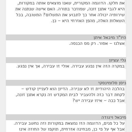
את חלקו. הדוגמה המקורית, שאנו מוצאים אותה במקורות,
היא לגבי אתנן זונה, שמוזכר בתורה. האם אישה שנתנה את
שירותיה יכולה אחר כך לתבוע את התשלום? התשובה, בכל
השאלות האלה, מהפן האזרחי היא – כן.
היו"ר מיכאל איתן
¶
אצלנו – אסור. רק מס הכנסה.
גלי עציון
¶
במקרה הזה אין נפגע עבירה. אולי זו עבירה, אך אין נפגע.
ניסן סלומינסקי
¶
בהלכה היהודית זו לא עבירה. הדיון הוא לעניין קודש –
לקחת דבר כזה ולהעביר לבית המקדש זה נקרא אתנן זונה,
אבל ככה – איזו עבירה יש?
מיכאל ויגודה
¶
על כל פנים, הדוגמה הזו נמצאת במקורות וזה נחשב עבירה.
אבל אף על פי כן, מבחינה אזרחית, תוקפו של החוזה אינו