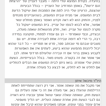
בוועדה. נקודת המוצא שלי היתה – מעבר לעניין של "הרצחת
וגם ירשת", באופן המרחיב של העניין – בגלל הבעיות
שהצגת, הרעיון שלי היה לתת את הסמכות ואת שיקול הדעת
לבית המשפט. אני מניח שבית המשפט, כשהעניינים מונחים
לפניו, והחוק הוא לא ראה וקדש ואומר באופן מוחלט שאי
אפשר, אלא לבוא לגופו של עניין. בית המשפט ישקול כל
מקרה לגופו של עניין. ואז, חלק מהשאלות שאתה מעלה,
ובצדק, וכפי שאמרתי – הן גם עמדו לפתחי, תוקהנה במידה
רבה, כי הרי לא דומה עבירה אחת לעבירה אחרת. יש גם
מצבים שבהם מי שכותב ספר, סרט או תסריט – כל דבר שהוא
יכול ליהנות מהפשע שהוא ביצע, לעתים אין את האפשרות
לקבוע באופן ברור אם זו עבירה שלעולם תרדוף אותו. לכן
אני אומר את זה בקצרה. פשוט מאד. בגלל הבעייתיות. הצעת
החוק שלי אומרת: בואו ניתן לבית המשפט את הכלים להחליט
אם לחלט או לא לחלט, או לבצע כל פעולה אחרת.
היו"ר מיכאל איתן
¶
אני מקבל את מה שאתה אומר. אני רק רוצה שתתייחס לאחת
הדילמות שהעלו כאן. אני מעלה את זה כי אתה העלית גם
הצעת חוק, שאותה שאלה שאני שואל אותך עכשיו היא ראויה
גם לגבי הצעת חוק אחרת שאתה העלית. יש הליך משפטי.
אדם עומד בפני שופט. אנחנו מאמינים שהוא קיבל את עונשו