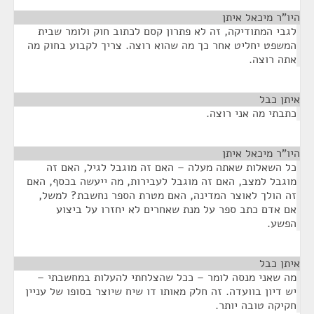
היו"ר מיכאל איתן
¶
לגבי המתודיקה, זה לא פתרון קסם לכתוב חוק ולומר שבית
המשפט יחליט אחר כך מה שהוא רוצה. צריך לקבוע בחוק מה
אתה רוצה.
איתן כבל
¶
כתבתי מה אני רוצה.
היו"ר מיכאל איתן
¶
כל השאלות שאתה מעלה – האם זה מוגבל לגיל, האם זה
מוגבל למצב, האם זה מוגבל לעבירות, מה ייעשה בכסף, האם
זה הולך לאוצר המדינה, האם מטרת הספר נחשבת? למשל,
אם אדם כתב ספר על מנת שאחרים לא יחזרו על ביצוע
הפשע.
איתן כבל
¶
מה שאני מנסה לומר – ככל שהצלחתי להעלות במחשבתי –
יש דיון בוועדה. זה חלק מאותו דו שיח שיוצר בסופו של עניין
חקיקה טובה יותר.