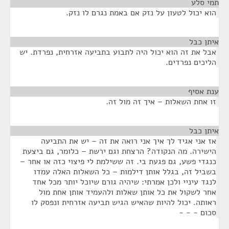
תמי סלע
¶
הוא יכול לטעון על נזק אם באמת נגרם לו נזק.
איתן כבל
¶
אבל את זה הוא יכול היה לתבוע בתביעה אזרחית, נפרדת. יש
הליכים נפרדים.
ענת אסיף
¶
זו אחת השאלות – איך זה מול זה.
איתן כבל
¶
אז אני אגיד לך איך אני רואה את זה – יש את התביעה
הישירה. מה הנקודה? הרצחת וגם ירשת – כלומר, גם ביצעת
כנגדי פשע, גם פגעת בי. זה ששילמת לי פיצוי כזה או אחר –
בשביל זה, בגלל אותן דילמות – כל השאלות האלה עמדו
לנגד עיניי ולכן אמרתי: שיהיה גורם שיוכל יותר מכל אחד
אחר לשקול את כל אותן שאלות ולהעמיד אותן אחת מול
ראותה. יכול להיות שהאיש הגיש תביעה אזרחית ונפסק לו
סכום - - -