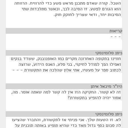
השכל. קורה שאדם מתכנן מראש פשע כדי להרוויח. הרווחה
הוא הגורם לפשע. זו הסיבה לכך, וכאשר מתלכדות שתי
הסיבות יחד, ודאי שצריך לחוקק חוק.
קריאות
¶
- - -
ניסן סלומינסקי
¶
חווינו בתקופה האחרונה מקרים כמו האופנובנק, ששדד בנקים
ואפילו הפך למודל לחיקוי, בני סלע, האנס הידוע, שרוצה
לכתוב ספר על מעשיו, אתי אלון שהלכה את התקשורת - - -
היו"ר מיכאל איתן
¶
זה לא קשור. החקיקה הזו אין לה קשר למה שאתה אומר. מה,
אסור יהיה להופיע בתקשורת?
ניסן סלומינסקי
¶
לא. זו הטעות שלך. אני פניתי אז לתקשורת, והתברר שהציעו
לה סכום כסף גדול מאד כדי שהיא תופיע באותה תוכנית על