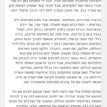
לחלוטין שהחברה מענישה עליו. חבל לי שאנחנו כאן רק שני
חברי כנסת ושני המציעים, אבל טבעי שמי שמציע הצעות חוק
גם מצדד בהן. אני חושב שצריך לתת לזה הרבה שיקול דעת.
הבעיה המרכזית, מבחינתי, שאנחנו עוד מעט מקיימים דיון
בפרטים – המורכבות תצוף ותעלה. מצד שני, אני יודע
שבארצות הברית נעשה ניסיון לחקיקה בכיוון הזה, ואולי
בעוד 2 או 3 מדינות, אבל אלה הם ניסיונות חריגים, בדרך
כלל. כפי שאני קראתי, מהמידע שנאסף לצורך הכנת החוק,
ניסיונות החקיקה בארצות רבות – חלקם לא הגיעו כלל לידי
השלמה, וחלקם, אם נעשו, הוגבלו. חלקם נעשו בארצות
הברית ונפסלו בבתי משפט, מאחר והם נוגדים עקרונות
חוקתיים. בטח כאשר ניכנס לפרטים אפשר יהיה להבחין מה
היתרונות ומה החסרונות, אבל הדבר הראשון שאותו הייתי
מבקש לבדוק: האם התופעה הזו בכלל קיימת, במדינת
ישראל? האם אנחנו מחוקקים בגלל איזושהי תופעה שצריך
להילחם בה, או שאנחנו מחקים חקיקה אמריקאית או זרה,
שבאה לענות שם על צרכים מסוימים שהתעוררו שם.
בסיום הפתיח שלי אני רוצה לומר שאני מבקש לקדם את כל
הנושא של נפגעי עבירה. אני חושב שהנושא הזה צריך להיות
מטופל באיזושהי חקיקה כוללת, שתענה על הצרכים של נפגעי
העבירה כבר מהשלב הראשון של פגיעתם, שלבי החקירה