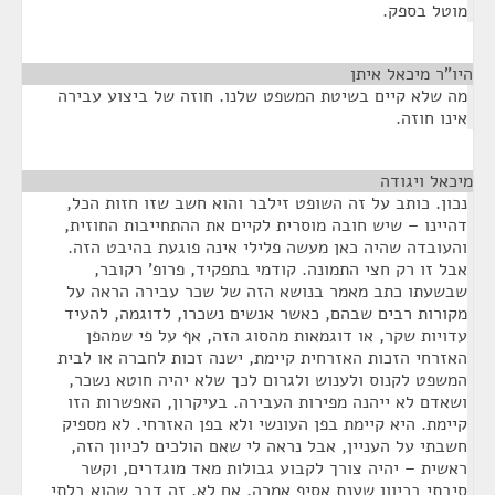
מוטל בספק.
היו"ר מיכאל איתן
¶
מה שלא קיים בשיטת המשפט שלנו. חוזה של ביצוע עבירה
אינו חוזה.
מיכאל ויגודה
¶
נכון. כותב על זה השופט זילבר והוא חשב שזו חזות הכל,
דהיינו – שיש חובה מוסרית לקיים את ההתחייבות החוזית,
והעובדה שהיה כאן מעשה פלילי אינה פוגעת בהיבט הזה.
אבל זו רק חצי התמונה. קודמי בתפקיד, פרופ' רקובר,
שבשעתו כתב מאמר בנושא הזה של שכר עבירה הראה על
מקורות רבים שבהם, כאשר אנשים נשכרו, לדוגמה, להעיד
עדויות שקר, או דוגמאות מהסוג הזה, אף על פי שמהפן
האזרחי הזכות האזרחית קיימת, ישנה זכות לחברה או לבית
המשפט לקנוס ולענוש ולגרום לכך שלא יהיה חוטא נשכר,
ושאדם לא ייהנה מפירות העבירה. בעיקרון, האפשרות הזו
קיימת. היא קיימת בפן העונשי ולא בפן האזרחי. לא מספיק
חשבתי על העניין, אבל נראה לי שאם הולכים לכיוון הזה,
ראשית – יהיה צורך לקבוע גבולות מאד מוגדרים, וקשר
סיבתי בכיוון שענת אסיף אמרה. אם לא, זה דבר שהוא בלתי