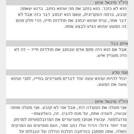
היו"ר מיכאל איתן
¶
הוא לא נזכר. הוא כותב את מה שהוא כותב. ברגע שאתה
קובע, ברמה העקרונית, שאם הוא יכתוב דבר כזה אבל לא
דבר אחר, נניח שהוא יכתוב את תולדות חייו, הרי חלק מהם
זה הפשע שהוא הגיע לבצע אותו.
איתן כבל
¶
אבל אם הוא היה סתם אדם שכותב את תולדות חייו – זה לא
היה מעניין איש.
תמי סלע
¶
יכול להיות שהוא עשה עוד דברים מעניינים בחייו, לפני שהוא
עשה את הפשע.
היו"ר מיכאל איתן
¶
אני מעלה את הנקודה הזו, אבל אני לא קובע. אני מעלה אותה
עכשיו, לשניה אחת, על מנת להבין. זה, כשלעצמו-
פרובלמטי. עכשיו אנחנו משרשרים את הפרובלמטיות למרחק
עוד יותר גדול: הדוד שלו כתב ספר, ושם מופיעים גם הפרקים
האלה. אתה מסתכן בהרחבה הולכת וגדלה של הגבלות על