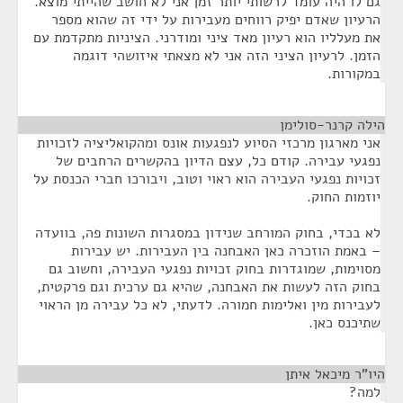
גם לו היה עומד לרשותי יותר זמן אני לא חושב שהייתי מוצא.
הרעיון שאדם יפיק רווחים מעבירות על ידי זה שהוא מספר
את מעלליו הוא רעיון מאד ציני ומודרני. הציניות מתקדמת עם
הזמן. לרעיון הציני הזה אני לא מצאתי איזושהי דוגמה
במקורות.
הילה קרנר-סולימן
¶
אני מארגון מרכזי הסיוע לנפגעות אונס ומהקואליציה לזכויות
נפגעי עבירה. קודם כל, עצם הדיון בהקשרים הרחבים של
זכויות נפגעי העבירה הוא ראוי וטוב, ויבורכו חברי הכנסת על
יוזמות החוק.
לא בכדי, בחוק המורחב שנידון במסגרות השונות פה, בוועדה
– באמת הוזכרה כאן האבחנה בין העבירות. יש עבירות
מסוימות, שמוגדרות בחוק זכויות נפגעי העבירה, וחשוב גם
בחוק הזה לעשות את האבחנה, שהיא גם ערכית וגם פרקטית,
לעבירות מין ואלימות חמורה. לדעתי, לא כל עבירה מן הראוי
שתיכנס כאן.
היו"ר מיכאל איתן
¶
למה?