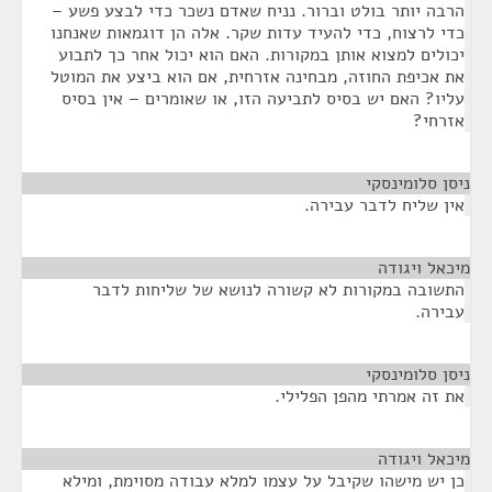
הרבה יותר בולט וברור. נניח שאדם נשכר כדי לבצע פשע –
כדי לרצוח, כדי להעיד עדות שקר. אלה הן דוגמאות שאנחנו
יכולים למצוא אותן במקורות. האם הוא יכול אחר כך לתבוע
את אכיפת החוזה, מבחינה אזרחית, אם הוא ביצע את המוטל
עליו? האם יש בסיס לתביעה הזו, או שאומרים – אין בסיס
אזרחי?
ניסן סלומינסקי
¶
אין שליח לדבר עבירה.
מיכאל ויגודה
¶
התשובה במקורות לא קשורה לנושא של שליחות לדבר
עבירה.
ניסן סלומינסקי
¶
את זה אמרתי מהפן הפלילי.
מיכאל ויגודה
¶
כן יש מישהו שקיבל על עצמו למלא עבודה מסוימת, ומילא