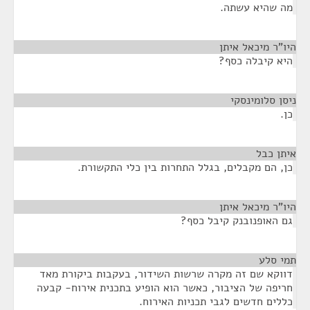
מה שהיא עשתה.
היו"ר מיכאל איתן
¶
היא קיבלה כסף?
ניסן סלומינסקי
¶
כן.
איתן כבל
¶
כן, הם מקבלים, בגלל התחרות בין כלי התקשורת.
היו"ר מיכאל איתן
¶
גם האופנובנק קיבל כסף?
תמי סלע
¶
דווקא שם זה מקרה שרשות השידור, בעקבות ביקורת מאד
חריפה של הציבור, כאשר הוא הופיע בתכנית אירוח- קבעה
כללים חדשים לגבי תכניות האירוח.