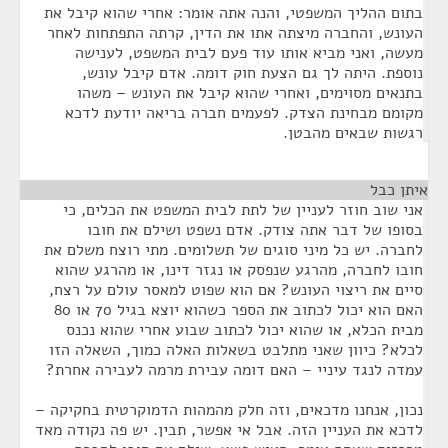
בתום ההליך המשפטי, והנה אתה אומר: אחרי שהוא קיבל את
העונש, והחברה מיצתה אתו את הדין, קרתה התפתחות לאחר
מעשה, ואני מביא אותו עוד פעם לבית המשפט, לענישה
נוספת. היתה לך גם הצעת חוק דומה. אדם קיבל עונש,
בתנאים מסוימים, ואחרי שהוא קיבל את העונש – משהו
מקומם מבחינת הצדק. לפעמים חברה בריאה יודעת לדכא
רגשות שבאים מהבטן.
איתן כבל
¶
אני שוב חוזר לעניין של לתת לבית המשפט את הכלים, כי
בסופו של דבר אתה צודק. אדם נשפט ושילם את חובו
לחברה. יש כל מיני סוגים של תשלומים. מתי רוצח משלם את
חובו לחברה, מהרגע שנפסק או נגזר דינו, או מהרגע שהוא
סיים את ריצוי העונש? אם הוא שפוט למאסר עולם על רצח,
האם הוא יכול לכתוב את הספר כשהוא יוצא בגיל 70 או 80
מבית הכלא, או שהוא יכול לכתוב שבוע אחרי שהוא נכנס
לכלא? כיוון שאני מתלבט בשאלות האלה כמוך, השאלה הזו
עמדה לנגד עיניי – האם דומה עבירת מרמה לעבירה אחרת?
נכון, אנחנו מדכאים, וזה חלק מהמהות הדמוקרטית בחקיקה –
לדכא את העניין הזה. אבל אי אפשר, תבין. יש פה נקודה מאד