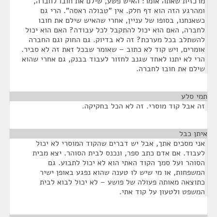
מרכזית שאתה אומר: האיש פשע, שילם את חובו לחברה,
ומהרגע הזה הוא דף חלק. אין "טבולה ראסה". הרי גם
כשאנחנו, בסופו של עניין, אחרי שהאיש שילם את חובו
לחברה, האם הוא יכול להתקבל לכל עבודה? האם הוא יכול
להשתלב בכל מערכת? זה לא בדיוק. גם החוק וגם החברה
אומרים, ויש קוד לא כתוב – שאומר שבכל זאת זה לא סביר.
הרי לא יתנו לאחד שגנב לחזור לעבוד בבנק, גם אחרי שהוא
שילם את חובו לחברה.
תמי סלע
¶
זה אבל קוד מוסרי. זה לא הכל בחקיקה.
איתן כבל
¶
אני מסכים אתך, אבל יש דברים שהקוד המוסרי לא יכול
לעבוד. אם אדם כתב ספר, ונכנס לבית הסוהר. יצא מבית
הסוהר ועל סמך הקוד האתי הוא לא יכול לתבוע. גם
המשפחות, או מי שיש לו טענה שהוא נפגע באופן ישיר
כתוצאה מאותה פעולה של פושע – לא יכול לבוא לבית
המשפט ולטעון על קוד אתי.