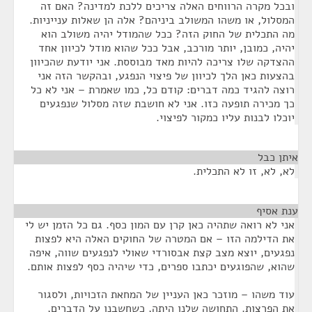
ובכל מקרה הרווחים האלה צריכים ללכת למדינה? האם זה
המסלול, או משהו המשולב ביניהם? אלה הן שאלות ענייניות.
מה התכלית של החוק הזה? ככל שהמודל יהיה משולב הוא
יהיה, כמובן, יותר מורכב, אבל ככל שהוא מודל לכיוון אחד
ההצדקה שלו צריכה להיות מאד מבוססת. אני יודעת שהכיוון
בהצעות כאן הלך לכיוון של פיצוי הנפגע, ובהקשר הזה אני
רוצה להגיד כמה דברים: קודם כל, כמו שאמרת – אני לא כל
כך מכירה תופעה כזו. אני לא חושבת שזה מסלול שנפגעים
יוכלו לבנות עליו כמקור לפיצוי.
איתן כבל
¶
לא, לא, זו לא התכלית.
ענת אסיף
¶
אני לא רואה שתהיה כאן קרן עם המון כסף. גם כל הזמן יש לי
את הדילמה הזו – אם המטרה של החוקים האלה היא לפצות
נפגעים, יוצא מצב קצת אבסורדי שאולי לנפגעים שווה, איפה
שהוא, שהפוגעים יכתבו ספרים, כדי שיהיה כסף לפצות אותם.
עוד משהו – מוזכר כאן העניין של המחאת הזכויות, ולסגור
את הפרצות. התחושה שלנו היתה, כשחשבנו על הדברים,