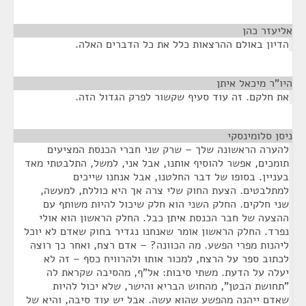
אליעזר כהן
¶
הדיון באולם ההרצאות כלל את כל הדברים האלה.
היו"ר מיכאל איתן
¶
את חלקם. זה עוד סעיף שקשור לפרק הגדול הזה.
ניסן סלומינסקי
¶
להערה הראשונה שלך – שרק שני חברי הכנסת המציעים
תומכים, אפשר להוסיף אותנו, אבל אני, למשל, התלבטתי מאד
בעניין. בסופו של דבר החלטנו, אבל אנחנו שייכים
למתלבטים. הצעת החוק שלי צרה אך היא כוללת, למעשה,
שני חלקים. החלק השני הוא חלק שיכול להיות משותף עם
ההצעה של חבר הכנסת איתן כבל. החלק הראשון הוא אולי
נפרד. החלק הראשון אומר שאנחנו נגדיר בחוק שאדם לא יוכל
ליהנות מפרי הפשע. מה הכוונה? – אדם רצח, ואחר כך רוצה
לכתוב ספר על הרצח, למכור אותו ולהרוויח כסף – זה לא
יעלה על הדעת. משתי סיבות: אל"ף, מהסיבה שקראת לה
"תחושת הבטן", מהחוש הבריא והישר, שלא יכול להיות
שאדם ייהנה מהפשע שהוא עשה. אבל יש עוד סיבה, והיא של