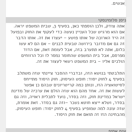
אנשים.
ניסן סלומינסקי
¶
אתה צודק, ולכן הוספתי כאן, בסעיף 3, שבית המשפט יראה.
אם הוא מרגיש שכל העניין נעשה כדי לעקוף את החוק ובפועל
זה היד הארוכה של אותו פושע – יעצרו את זה. אותו הדבר
זה גם אם מדובר בירושה טבעית לבנים – אם הם לא עשו
כלום, אתה לא תתערב בזה, אבל לעומת זאת, אם הדוד
מפרסם, אבל בית המשפט שהחומר נמסר לו וכל הרווחים
הולכים אליו – בית המשפט רשאי לעצור את זה.
התלבטתי בנושא הזה, ובדברי ההסבר ציינתי שזה משתלב
בסעיף 4 לחוק יסוד: חופש העיסוק. חוק היסוד מתייחס
לסיטואציה הזו, ונותן כמה קריטריונים שבהם כן אפשר
לעשות את זה. אחד מהם הוא שזה הולם את ערכיה של מדינת
ישראל כמדינת חוק, וזה בסדר, נועד לתכלית ראויה, וזה גם
בסדר, ושלא ייצא חוטא נשכר –וזה גם בסדר. זאת אומרת,
שזה עונה למה שמופיע בסעיף 4 לחוק יסוד: חופש העיסוק.
מהבחינה הזו זה תואם את חוק היסוד.
ענת אסיף
¶