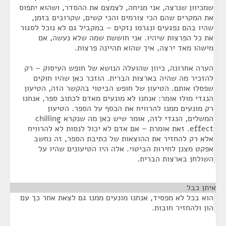
שמכיוון שנרצה, אני מניחה, לצמצם את ההסדר, ושהוא יתפוס
את המקרים שהם הכי צורמים והכי קשים, שקרובים בזמן,
שהיו בהם נפגעים ונגרמו נזקים – במקביל גם לא נוכל לסגור
את כל הפרצות שיהיו. אני חוששת שמה שלא נעשה, אם
מישהו מאד ירצה, איך שהוא תהיינה פרצות.
הערה אחרונה, כיוון שהועלה הנושא של חופש העיסוק – רק
להזכיר מה שהיה בארצות הברית. הוזכר כאן שהיו חוקים
שפסלו אותם. הטיעון של חופש הביטוי בהקשר הזה, הטיעון
הנגדי מולו אומר: אנחנו לא מונעים מאדם לכתוב ספר, אנחנו
רק מונעים ממנו להרוויח את הכסף על הספר. הטיעון
המשלים, הנגדי לזה, אומר שיש כאן מה שנקרא chilling
effect. זאת אומרת – אם אדם לא יכול לנסות לא להרוויח
אלא רק להחזיר את ההוצאות של כתיבת הספר, זה נחשב
אפקט מצנן לחירות הביטוי. אלה היו הטיעונים שהיו על
השולחן בארצות הברית.
איתן כבל
¶
הוא בכל לא מפסיד, אנחנו מונעים ממנו גם לצאת אחר כך עם
הון ולהחזיר חובות.