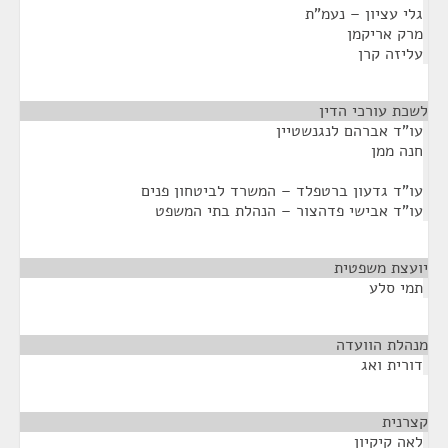
גלי עציון – נעמ"ת
מרק אריקמן
עליזה קרן
לשכת עורכי הדין
¶
עו"ד אברהם לנגנשטיין
חנה ממן
עו"ד גדעון ברטפלד – המשרד לביטחון פנים
עו"ד אבישי פדהצור – הנהלת בתי המשפט
יועצת משפטית
¶
תמי סלע
מנהלת הוועדה
¶
דורית ואג
קצרנית
¶
לאה קיקיון