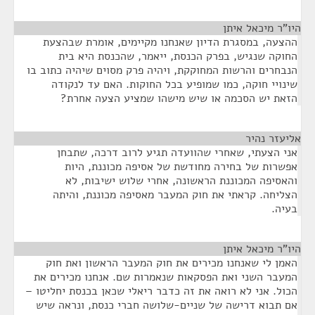
היו"ר מיכאל איתן
¶
ההצעה, במסגרת הדיון שאנחנו מקיימים, אומרת שבהצעת
החוקה שנגיש, בפרק הכנסת, ייאמר, שהכנסת היא בית
הנבחרים והרשות המחוקקת, ויהיה פרק מסוים שיהיה כתוב בו
שינויי חוקה, כמו שמופיע בכל החוקות. האם עד לנקודה
הזאת יש הסכמה או שיש מישהו שמציע הצעה אחרת?
אליעזר נהיר
¶
אני הצעתי, שאחרי שהוועדה תגיע לרוב דרכה, שתבחן
אפשרות של בחירה מחודשת של אסיפה מכוננת, היות
והאסיפה המכוננת הראשונה, אחרי שלוש ישיבות, לא
הצליחה. קראתי את חוק המעבר מאסיפה מכוננת, והיתה
בעיה.
היו"ר מיכאל איתן
¶
האמן לי שאנחנו מכירים את חוק המעבר הראשון ואת חוק
המעבר השני ואת הפסקאות שנאמרות שם. אנחנו מכירים את
הכול. אני לא רואה את זה כדבר ריאלי שכאן בכנסת יחליטו –
אם תבוא דרישה של שניים-שלושה חברי כנסת, ונראה שיש