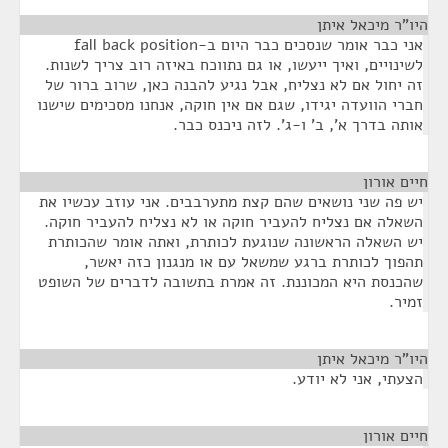
היו"ר מיכאל איתן
¶
אני כבר אומר שנסכים כבר היום ב-fall back position
לשינויים, ואיך ייעשו, או גם נתווכח באיזה רוב צריך לשנות.
זה יחול אם לא נצליח, אבל נגיע להבנה כאן, שרוב ברור של
חברי הוועדה יגידו, שגם אם אין חוקה, אנחנו מסכימים שישנו
אותה בדרך א', ב' ו-ג'. לזה ניכנס כבר.
חיים אורון
¶
יש פה שני נושאים שהם קצת מתערבבים. אני עוזב עכשיו את
השאלה אם נצליח להעביר חוקה או לא נצליח להעביר חוקה.
יש השאלה הראשונה שנוגעת לכותרת, ואתה אומר שהכותרת
תהפוך לכותרת ברגע שמשאל עם או מנגנון כזה יאשר,
שהכנסת היא המכוננת. זה אמרת בתשובה לדברים של השופט
זמיר.
היו"ר מיכאל איתן
¶
הצעתי, אני לא יודע.
חיים אורון
¶