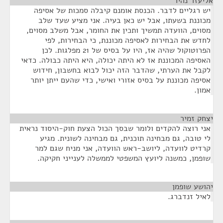
אליעזר נהיר
¶
יש רגליים לדבר. הכנסת אומנם קיבלה סמכות של אסיפה
מכוננת בשעתו, אבל יש כאן בעיה. אני מציע שעד שלב
מסוים, הוועדה תמשיך ותכין את החומר, אבל משלב מסוים,
לחדש את הבחירות לאסיפה מכוננת, כי הבחירות, לפי
הפרוטוקול שהיה אז, היו על בסיס של 21 מפלגות. לכן
האסיפה המכוננת אז לא היתה יכולה, היא היתה כבולה. כדאי
לקבל את הערתי, שהדבר הזה יכול לבוא בחשבון, חידוש
אסיפה מכוננת על בסיס אזורי ואישי, כדי שהעם ייתן יותר
אמון.
יצחק זמיר
¶
אני רוצה להקדים ולומר שבסך הכול הצעת חוק-היסוד נראית
לי טובה, גם מבחינה תוכנית, גם מבחינה לשונית. מגיע
קרדיט לוועדה, ליושב-ראש הוועדה, אני מניח שגם למר
שופמן, כמשנה ליועץ המשפטי לממשלה לענייני חקיקה.
יהושע שופמן
¶
לאיל זנדברג.