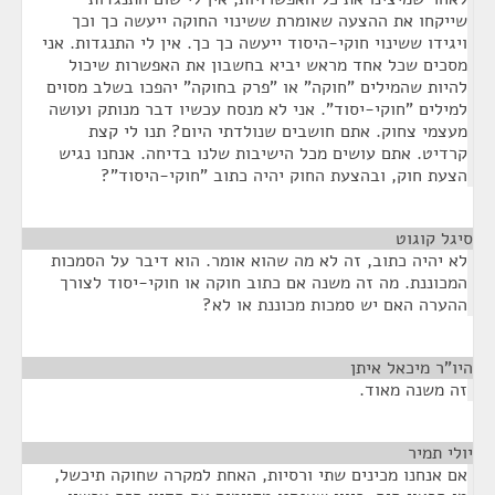
שייקחו את ההצעה שאומרת ששינוי החוקה ייעשה כך וכך
ויגידו ששינוי חוקי-היסוד ייעשה כך כך. אין לי התנגדות. אני
מסכים שכל אחד מראש יביא בחשבון את האפשרות שיכול
להיות שהמילים "חוקה" או "פרק בחוקה" יהפכו בשלב מסוים
למילים "חוקי-יסוד". אני לא מנסח עכשיו דבר מנותק ועושה
מעצמי צחוק. אתם חושבים שנולדתי היום? תנו לי קצת
קרדיט. אתם עושים מכל הישיבות שלנו בדיחה. אנחנו נגיש
הצעת חוק, ובהצעת החוק יהיה כתוב "חוקי-היסוד"?
סיגל קוגוט
¶
לא יהיה כתוב, זה לא מה שהוא אומר. הוא דיבר על הסמכות
המכוננת. מה זה משנה אם כתוב חוקה או חוקי-יסוד לצורך
ההערה האם יש סמכות מכוננת או לא?
היו"ר מיכאל איתן
¶
זה משנה מאוד.
יולי תמיר
¶
אם אנחנו מכינים שתי ורסיות, האחת למקרה שחוקה תיכשל,