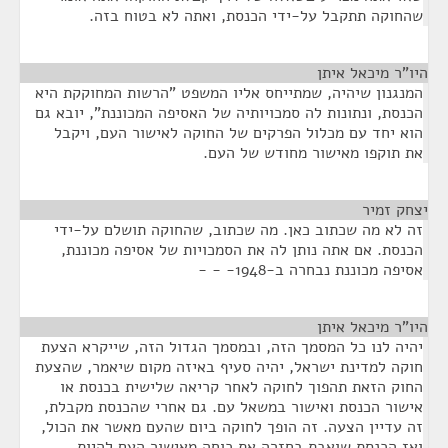
שהחוקה תתקבל על-ידי הכנסת, ואתה לא בטוח בזה.
היו"ר מיכאל איתן
¶
המנגנון שיהיה, שמתייחס אליו המשפט "הרשות המחוקקת היא
הכנסת, ונתונות לה סמכויותיה של האסיפה המכוננת", יובא גם
הוא יחד עם מכלול הפרקים של החוקה לאישור העם, ויקבל
את תוקפו מאישור מחודש של העם.
יצחק זמיר
¶
זה לא מה שכתוב כאן. מה שכתוב, שהחוקה תושלם על-ידי
הכנסת. אם אתה נותן לה את הסמכויות של אסיפה מכוננת,
אסיפה מכוננת נבחרה ב-1948- - -
היו"ר מיכאל איתן
¶
יהיה לנו כל המסמך הזה, ובמסמך הגדול הזה, שייקרא הצעת
חוקה למדינת ישראל, יהיה סעיף באיזה מקום שיאמר, שהצעת
החוק הזאת תהפוך לחוקה לאחר קריאה שלישית בכנסת או
אישור הכנסת ואישור במשאל עם. גם אחרי שהכנסת מקבלת,
זה עדיין הצעה. זה הופך לחוקה ביום שהעם מאשר את הכול,
ואז הכנסת שואבת בחזרה את כוחה מאישור העם להיות