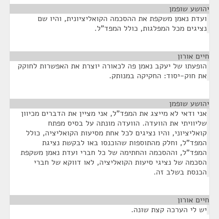
יהושע שופמן
¶
ועדת נאמן משקפת את ההסכמה הקואליציונית, והיו שם
נציגים מכל המפלגות, כולל המפד"ל.
חיים אורון
¶
הופעתו של יעקב נאמן פה לכאורה יוצרת את האפשרות לחוקק
את חוק-יסוד: החקיקה במנותק.
יהושע שופמן
¶
אני ודאי לא מייצג את המפד"ל, אני מציין את הדברים מכיוון
שליוויתי את הוועדה. הוועדה מונתה על בסיס מפתח
קואליציוני, והיו נציגים לכל אחת מסיעות הקואליציה, כולל
המפד"ל, וחלק מהתוספות שהוכנסו באו לבקשת נציגת
המפד"ל, וההסכמה והחתימה של כל חברי ועדת נאמן משקפת
הסכמה של נציגי סיעות הקואליציה, לאו דווקא של חברי
הכנסת בשלב זה.
חיים אורון
¶
יש לי הערכה קצת שונה.