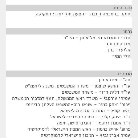
סדר היום
חוקה בהסכמה רחבה – הצעת חוק יסוד: החקיקה
נכחו
¶
חברי הוועדה: מיכאל איתן - היו"ר
אברהם בורג
אליעזר כהן
יולי תמיר
מוזמנים
¶
חה"כ חיים אורון
עו"ד יהושע שופמן - משרד המשפטים, משנה ליועמ"ש
עו"ד דלית דרור - משרד המשפטים
עמיחי עורקבי - משרד ראש הממשלה, יועץ למזכיר הממשלה
פרופ' יצחק זמיר - שופט בית-המשפט העליון בדימוס
משה קופל - המרכז המדינה לישראל
ד"ר יצחק קליין - המרכז המדיני לישראל
ד"ר אמנון רייכמן - אוניברסיטת חיפה
פרופ' אריק כרמון - ראש המכון הישראלי לדמוקרטיה
עמיר אברמוביץ - המכון הישראלי לדמוקרטיה