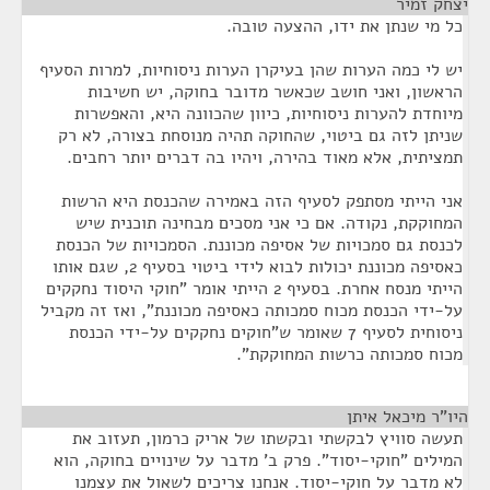
יצחק זמיר
¶
כל מי שנתן את ידו, ההצעה טובה.
יש לי כמה הערות שהן בעיקרן הערות ניסוחיות, למרות הסעיף
הראשון, ואני חושב שכאשר מדובר בחוקה, יש חשיבות
מיוחדת להערות ניסוחיות, כיוון שהכוונה היא, והאפשרות
שניתן לזה גם ביטוי, שהחוקה תהיה מנוסחת בצורה, לא רק
תמציתית, אלא מאוד בהירה, ויהיו בה דברים יותר רחבים.
אני הייתי מסתפק לסעיף הזה באמירה שהכנסת היא הרשות
המחוקקת, נקודה. אם כי אני מסכים מבחינה תוכנית שיש
לכנסת גם סמכויות של אסיפה מכוננת. הסמכויות של הכנסת
כאסיפה מכוננת יכולות לבוא לידי ביטוי בסעיף 2, שגם אותו
הייתי מנסח אחרת. בסעיף 2 הייתי אומר "חוקי היסוד נחקקים
על-ידי הכנסת מכוח סמכותה כאסיפה מכוננת", ואז זה מקביל
ניסוחית לסעיף 7 שאומר ש"חוקים נחקקים על-ידי הכנסת
מכוח סמכותה כרשות המחוקקת".
היו"ר מיכאל איתן
¶
תעשה סוויץ לבקשתי ובקשתו של אריק כרמון, תעזוב את
המילים "חוקי-יסוד". פרק ב' מדבר על שינויים בחוקה, הוא
לא מדבר על חוקי-יסוד. אנחנו צריכים לשאול את עצמנו