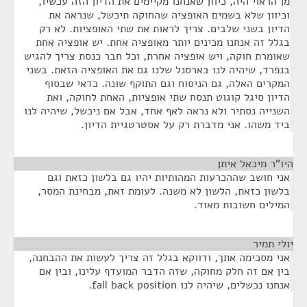
מן הראוי היה, כיוון שאנחנו מקיימים את הדיון הזה עכשיו,
וכיוון שלא בשמים האופציה שהחוקה תיכשל, שנראה את
הדיון בשני שלבים. צריך לראות את שתי האופציות. לא רק
בגלל זה אנחנו מכינים יותר מאופציה אחת. יש אופציה אחת
שאומרת חוקה, ויש אופציה אחרת, וכל חבר כנסת צריך להגיש
בנפרד, שיהיה לנו בארסנל שלנו גם את האופציה הזאת. בשני
המקרים האלה, גם הניסוח וגם התוקף שונה. כדאי שבסוף
הדיון סיגל קוגוט תנסח שתי אופציות, האחת לחוקה, ואת
השנייה נסתיר ולא נראה לאף אחד, אבל אם ניכשל, שיהיה לנו
ביד משהו. אני מדברת רק על אסטרטגיית הדיון.
היו"ר מיכאל איתן
¶
אני חושב שההכרעות המהותיות יהיו גם בלשון כזאת וגם
בלשון כזאת, הלשון לא משנה. לעומת זאת, מבחינת המסר,
המילים חשובות מאוד.
יולי תמיר
¶
אני מסכימה אתך, ודווקא בגלל זה צריך לעשות את ההבחנה,
בין אם זה חלק מחוקה, שזה הדבר המועדף עלינו, ובין אם
אנחנו נכשלים, שיהיה לנו fall back position.