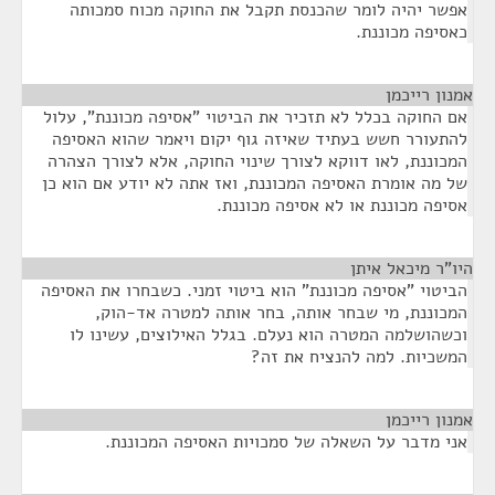
אפשר יהיה לומר שהכנסת תקבל את החוקה מכוח סמכותה
כאסיפה מכוננת.
אמנון רייכמן
¶
אם החוקה בכלל לא תזכיר את הביטוי "אסיפה מכוננת", עלול
להתעורר חשש בעתיד שאיזה גוף יקום ויאמר שהוא האסיפה
המכוננת, לאו דווקא לצורך שינוי החוקה, אלא לצורך הצהרה
של מה אומרת האסיפה המכוננת, ואז אתה לא יודע אם הוא כן
אסיפה מכוננת או לא אסיפה מכוננת.
היו"ר מיכאל איתן
¶
הביטוי "אסיפה מכוננת" הוא ביטוי זמני. כשבחרו את האסיפה
המכוננת, מי שבחר אותה, בחר אותה למטרה אד-הוק,
וכשהושלמה המטרה הוא נעלם. בגלל האילוצים, עשינו לו
המשכיות. למה להנציח את זה?
אמנון רייכמן
¶
אני מדבר על השאלה של סמכויות האסיפה המכוננת.