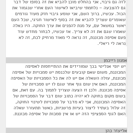
לזה גם גיבוי, אני בהחלט מוכן להביא את זה בסופו של דבר
גם להצבעה – נלחמתי שיביאו לאישור העם אחרי שנגמור את
הכול. עכשיו, ברוך השם, אני שומע גיבוי חזק מעוד גורמים
שאומרים שצריך להביא את זה בסוף לאישור חגיגי, שכל העם
יאשר במשאל עם, על מנת להפנים את ערך החוקה. היו כאלה
שאמרו שגם את זה לא צריך. אז עכשיו, לבחור מחדש עוד
פעם אסיפה מכוננת, זה נראה לי מאוד מרחיק לכת, זה לא
נראה לי ריאלי.
אמנון רייכמן
¶
יש יופי אנליטי בכך שמורידים את ההתייחסות לאסיפה
המכוננת, משום שאם קובעים שלכנסת יש סמכויות של אסיפה
מכוננת, עולה השאלה אם יש לה את כל הסמכויות של האסיפה
המכוננת, האם אין שום גוף אחר שגם לו יש סמכויות של
אסיפה מכוננת. ולכן זו הצעה שצריך לתמוך בה. עם זאת, אם
בשום מקום בחוקה לא יהיה כתוב שום דבר על הסמכויות של
האסיפה המכוננת, אני לא מדבר על סמכויות לשינוי החוקה,
זה עלול בעתיד ליצור בעיות פרשניות, כאשר תתעורר שאלה
האם לגוף הספציפי הזה יש או אין סמכות של אסיפה מכוננת.
אליעזר כהן
¶