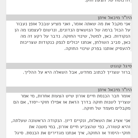
זה נוסח של הצעת חוק.
היו"ר מיכאל איתן
¶
אני מקבל את מה שאתה אומר, ואני מציע שבכל אופן נעבור
על הכול ברמה של הנושאים הנדונים, ונרשום לעצמנו מה הן
הנקודות. כאן, למשל, שינוי החוקה. נדבר על רקע זה מה
כאן, סביב השולחן, אנחנו יכולים לנפק כנקודות שצריכות
להעסיק אותנו בפרק שינוי החוקה.
סיגל קוגוט
¶
ברור שצריך לכתוב מחדש, אבל השאלה היא על ההליך.
היו"ר מיכאל איתן
¶
אומר חבר הכנסת חיים אורון שיש הצעות אחרות, מי אמר
שצריך לשנות חוקה בדרך הזאת או אפילו חוקי-יסוד, אם הם
מקבלים מעמד של חוקה.
אני אציג את השאלות, ונקיים דיון. הנקודה הראשונה שעלתה,
והיא קשורה, כפי שהצביע חיים אורון, במי משנה את
חוקי-היסוד או החוקה, איך אנחנו מגדירים את הכנסת. סיגל