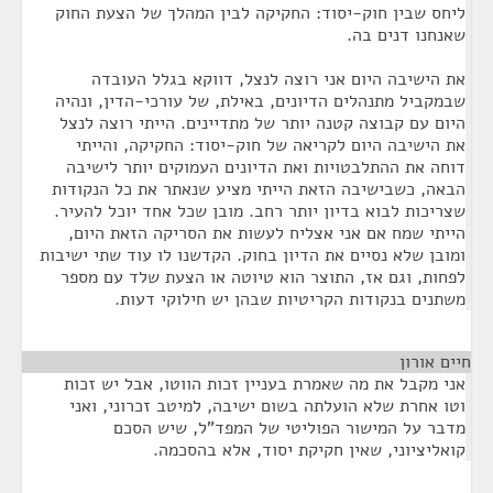
ליחס שבין חוק-יסוד: החקיקה לבין המהלך של הצעת החוק
שאנחנו דנים בה.
את הישיבה היום אני רוצה לנצל, דווקא בגלל העובדה
שבמקביל מתנהלים הדיונים, באילת, של עורכי-הדין, ונהיה
היום עם קבוצה קטנה יותר של מתדיינים. הייתי רוצה לנצל
את הישיבה היום לקריאה של חוק-יסוד: החקיקה, והייתי
דוחה את ההתלבטויות ואת הדיונים העמוקים יותר לישיבה
הבאה, כשבישיבה הזאת הייתי מציע שנאתר את כל הנקודות
שצריכות לבוא בדיון יותר רחב. מובן שכל אחד יוכל להעיר.
הייתי שמח אם אני אצליח לעשות את הסריקה הזאת היום,
ומובן שלא נסיים את הדיון בחוק. הקדשנו לו עוד שתי ישיבות
לפחות, וגם אז, התוצר הוא טיוטה או הצעת שלד עם מספר
משתנים בנקודות הקריטיות שבהן יש חילוקי דעות.
חיים אורון
¶
אני מקבל את מה שאמרת בעניין זכות הווטו, אבל יש זכות
וטו אחרת שלא הועלתה בשום ישיבה, למיטב זכרוני, ואני
מדבר על המישור הפוליטי של המפד"ל, שיש הסכם
קואליציוני, שאין חקיקת יסוד, אלא בהסכמה.