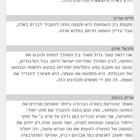
יודע באיזו סיטואציה פוליטית נהיה.
חיים אורון
¶
תקופת בין השמשות היא תקופה נוחה להעביר דברים כאלה,
אבל עדיין השמש זורחת במלוא עוזה.
מיכאל איתן
¶
אני רואה קשר גדול מאוד בין המהלך לנסות ולגבש את
החוקה, לבין המהלך שמדינת ישראל היום, בכל הציבורים,
עושה גם חשבון נפש והחלטות יסודיות בנושא הלאומי ובנושא
של הגבולות. היא מחפשת את עצמה, היא תצטרך להגדיר את
עצמה. זה זמן די מתאים מההיבט הזה.
אריק כרמון
¶
מאחר שהודעת בצורה הברורה ביותר שאנחנו מכינים את
החוקה השלמה, ואין שום כוונה להעביר את חוק-יסוד:
החקיקה, אני מציע שבדיון כאן נדלג על פרק ב' של חוקי
היסוד בהצעה שמונחת לפנינו, ואני חושב שזה רק יחזק את
המגמה של הוועדה לעשות את מה שהיא עושה, וזה ישלח
מסר חשוב לאנשים כמו אברהם רביץ, שעיקר המוטיבציה