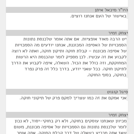
היו"ר מיכאל איתן
¶
באישור של העם אנחנו רוצים.
יצחק זמיר
¶
יש הרבה מאוד אופציות. אם אתה אומר שלכנסת נתונות
הסמכויות של האסיפה המכוננת, אנחנו יודעים מה הסמכויות
של אסיפה מכוננת – קבלת חוקה ותיקון חוקה, ואתה לא רוצה
לקבוע את זה עכשיו. לכן מספיק לומר שהכנסת היא הרשות
המחוקקת, וזה כולל את הכול. השאלה, איפה לקבוע את הדרך
לתיקון חוקה. ככל שאני יודע, בדרך כלל זה פרק נפרד
בחוקה, בסוף החוקה.
סיגל קוגוט
¶
אני אמקם את זה כמו שצריך למקם פרק של תיקוני חוקה.
יצחק זמיר
¶
מכיוון שאנחנו עוסקים בחוקה, ולא רק בחוקי-יסוד, לא נכון
לומר שלכנסת נתונות גם הסמכויות של אסיפה מכוננת, משום
שאז אתה מכריע בשאלה של דרך קבלת החוקה. אתה אומר