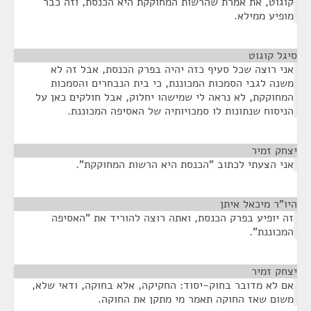
קוגוט, את אמרת שהרשות המחוקקת היא הכנסת, וזה כבר
מופיע ממילא.
סיגל קוגוט
¶
אני רוצה שכל סעיף כזה יהיה בפרק הכנסת, אבל זה לא
משנה לגבי הסמכות המכוננת, כי בית הנבחרים והסמכות
המחוקקת, לא נראה לי שמישהו יחלוק, אבל חולקים כאן על
הניסוח שנתונות לו סמכויותיה של האסיפה המכוננת.
יצחק זמיר
¶
אני הצעתי לכתוב "הכנסת היא הרשות המחוקקת".
היו"ר מיכאל איתן
¶
זה יופיע בפרק הכנסת, ואתה רוצה להוריד את "האסיפה
המכוננת".
יצחק זמיר
¶
אם לא מדובר בחוק-יסוד: החקיקה, אלא בחוקה, ודאי שלא,
משום שאז החוקה תאמר מי מתקן את החוקה.