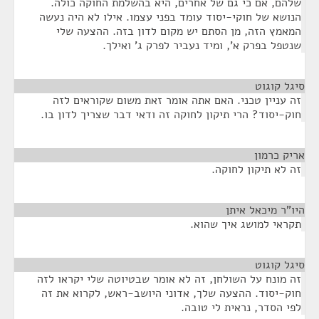
שלהם, אם כי גם של אחרים, היא בהשלמת החוקה כולה.
הנושא של חוקי-יסוד עומד בפני עצמו. אילו לא היה נעשה
המאמץ הזה, מן הסתם יש מקום לדון בזה. ההצעה שלי
שנטפל בפרק א', ומיד נעביר לפרק ג' ואילך.
סיגל קוגוט
¶
זה עניין טכני. האם אתה אומר זאת משום שקוראים לזה
חוק-יסוד? הרי תיקון לחוקה זה ודאי דבר שצריך לדון בו.
אריק כרמון
¶
זה לא תיקון לחוקה.
היו"ר מיכאל איתן
¶
תקראי למושג איך שהוא.
סיגל קוגוט
¶
זה מונח על השולחן, זה לא אומר שבטיוטה שלי יקראו לזה
חוק-יסוד. ההצעה שלך, אדוני היושב-ראש, לקרוא את זה
לפי הסדר, נראית לי טובה.