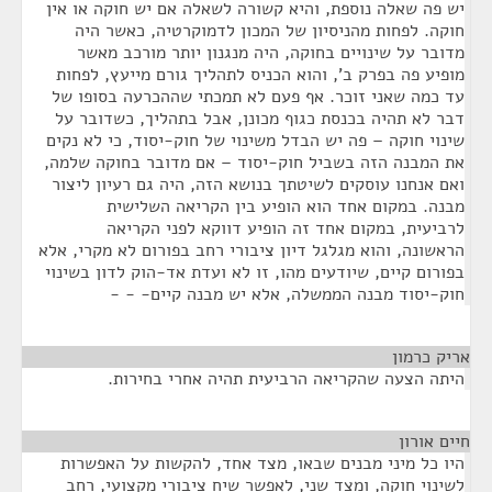
יש פה שאלה נוספת, והיא קשורה לשאלה אם יש חוקה או אין
חוקה. לפחות מהניסיון של המכון לדמוקרטיה, כאשר היה
מדובר על שינויים בחוקה, היה מנגנון יותר מורכב מאשר
מופיע פה בפרק ב', והוא הכניס לתהליך גורם מייעץ, לפחות
עד כמה שאני זוכר. אף פעם לא תמכתי שההכרעה בסופו של
דבר לא תהיה בכנסת כגוף מכונן, אבל בתהליך, כשדובר על
שינוי חוקה – פה יש הבדל משינוי של חוק-יסוד, כי לא נקים
את המבנה הזה בשביל חוק-יסוד – אם מדובר בחוקה שלמה,
ואם אנחנו עוסקים לשיטתך בנושא הזה, היה גם רעיון ליצור
מבנה. במקום אחד הוא הופיע בין הקריאה השלישית
לרביעית, במקום אחד זה הופיע דווקא לפני הקריאה
הראשונה, והוא מגלגל דיון ציבורי רחב בפורום לא מקרי, אלא
בפורום קיים, שיודעים מהו, זו לא ועדת אד-הוק לדון בשינוי
חוק-יסוד מבנה הממשלה, אלא יש מבנה קיים- - -
אריק כרמון
¶
היתה הצעה שהקריאה הרביעית תהיה אחרי בחירות.
חיים אורון
¶
היו כל מיני מבנים שבאו, מצד אחד, להקשות על האפשרות
לשינוי חוקה, ומצד שני, לאפשר שיח ציבורי מקצועי, רחב