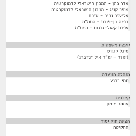
אדר כהן - המכון הישראלי לדמוקרטיה
עופר קניג - המכון הישראלי לדמוקרטיה
אליעזר נהיר - אזרח
דפנה בן-פורת - הממ"מ
אפרת קאול-גרנות - הממ"מ
יועצת משפטית
¶
סיגל קוגוט
(עוזר – עו"ד איל זנדברג)
מנהלת הוועדה
¶
תמי ברנע
קצרנית
¶
אסתר מימון
הצעת חוק יסוד
¶
החקיקה