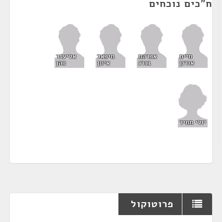
ח"כים נוכחים
חיים
אברהם
מיכאל
אליעזר
אורון
בורג
איתן
כהן
יולי תמיר
פרוטוקול
¶