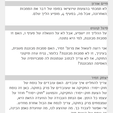
חיים אורון
¶
לא תמכתי בהצעות שיוציאו בסופו של דבר את הסמכות
האחרונה, אבל פה, בסעיף 4, מופיע הליך שלם.
סיגל קוגוט
¶
על ההליך זה ישפיע, אבל לא על השאלה של סעיף 1, האם זו
סמכות מכוננת, למי היא נתונה.
אני רוצה לשאול את פרופ' זמיר, האם סמכות מכוננת משנית,
בעיניך, זו לא סמכות מכוננת? כלומר, נניח שזה תיקוני
החוקה, אז לא צריך לכתוב שנתונות לה סמכויותיה של
האסיפה המכוננת?
יצחק זמיר
¶
צריך להחליט איך עובדים. האם עובדים על נוסח של
חוק-יסוד: החקיקה או שעובדים על פרק בחוקה. כאן זה נוסח
של הצעת חוק-יסוד: החקיקה, והמושג "חוק-יסוד" חוזר על
עצמו כל הזמן. אם הנחת העבודה של הוועדה הזאת היא,
שמנסחים פרק בחוקה, צריך לנסח את הכול אחרת מחדש.
אי-אפשר לעבוד כך. מה שהוצע לנו, מה שוועדת נאמן הכינה,