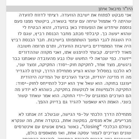
היו"ר מיכאל איתן
¶
אני מבקש לפתוח את ישיבת הוועדה. רציתי לדווח לוועדה
שהיתה לי אתמול שיחה עם עזמי בשארה, ביקשתי ממנו פעם
נוספת שיחדש את הופעותיו כאן בוועדה, והוא הבטיח לי
שהוא יעשה כך. קיבלתי מכתב מחבר הכנסת רביץ, שגם לו
היו השגות לגבי המשך השתתפותו בישיבות. חבר הכנסת רביץ
היה אחד המתמידים בישיבות הוועדה, ותרם תרומה חשובה
מאוד לדיונים. קבעתי להיפגש אתו, ואני מקווה שההדורים
ייושרו. כפי שנראה לי החשש שלו נבע מהעובדה שאנחנו כבר
ניגשים, מצד אחד, לחקיקת חוק-יסוד: החקיקה, ומצד שני,
לא הלכנו במסלול שהוא הציע מתחילת הדרך, קודם להגדיר
מה זו מדינה יהודית, וכיצד הערכים של המדינה היהודית
יעוגנו בחוקה. הוא שאל איך הוא יוכל להתייחס לחוק-יסוד:
החקיקה ולגמישות או לנוקשות בחקיקה, כשהוא לא יודע מה
הם הערכים המוגנים על-ידי החוקה. הוא אמר שאחד קשור
בשני. האמת היא שאפשר להגיד גם בדיוק ההפך.
מתחילת הדרך הלכתי על-פי הגישה, שבשלב זה אנחנו לא
מכריעים, אלא מנסים, במקשה אחת, בנקודה אחת, מה שנקרא
בעולם הכלכלי "closing", כאשר באים אנשים עם אינטרסים
שונים וצריכים לגמור עסקה אחת, ואז מתאספים כולם,