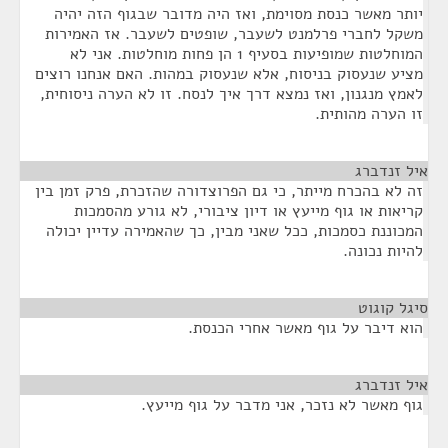
יותר מאשר כנסת מסוימת, ואז היה מדובר שבגוף הזה יהיה
משקל לחברי פרלמנט לשעבר, שופטים לשעבר. אז האמירות
המוחלטות שמופיעות בסעיף 1 הן פחות מוחלטות. אני לא
מציע שנעסוק בניסוח, אלא שנעסוק במהות. האם אנחנו רוצים
לאמץ מנגנון, ואז נמצא דרך איך לנסח. זו לא הערה ניסוחית,
זו הערה מהותית.
איל זנדברג
¶
זה לא בהכרח מייתר, כי גם הפרוצדורה שהזכרת, פרק זמן בין
קריאות או גוף מייעץ או דיון ציבורי, לא גורע מהסמכות
המכוננת כסמכות, ככל שאני מבין, כך שהאמירה עדיין יכולה
להיות נכונה.
סיגל קוגוט
¶
הוא דיבר על גוף מאשר אחרי הכנסת.
איל זנדברג
¶
גוף מאשר לא נזכר, אני מדבר על גוף מייעץ.