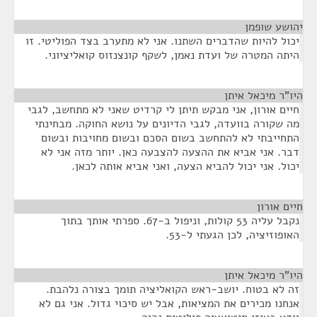
יהושע שופמן
¶
יכול להיות שהדברים השתנו. אני לא מתערב בצד הפוליטי. זו
היתה המטרה של ועדת נאמן, לשקף קונצנזוס קואליציוני.
היו"ר מיכאל איתן
¶
חיים אורון, אני מבקש תיתן לי קרדיט שאני לא מתחשב, לגבי
מה שקורה בוועדה, לגבי הדיונים על נושא החוקה. מבחינתי
התחייבתי לא להתחשב בשום הסכם ובשום מחויבות ובשום
דבר. אני אביא את ההצעה להצבעה כאן. יותר מזה אני לא
יכול. אני יכול להביא הצעה, ואני אביא אותה לכאן.
חיים אורון
¶
נקבל עליה 53 קולות, וניפול ב-67. ספרתי אותך בתוך
האופוזיציה, לכן הגעתי ל-53.
היו"ר מיכאל איתן
¶
זה לא בטוח. יושב-ראש הקואליציה תומך בצורה נלהבת.
אנחנו מכירים את המציאות, אבל יש סיכוי גדול. אני גם לא