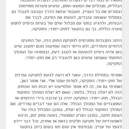
משאירים כמה דברים לנקודת החתימה, לנקודת ההסכמה
הכללית, מנהלים את המשא-ומתן, עושים פשרות מסוימות
וגומרים את כל העניין. חשבתי שזאת הדרך הנכונה לעבוד גם
במסלול שאנחנו עובדים, לעשות את הסינון, לברר את
הבעיות, ולהגיע בסוף עם מכלול שלם של בעיות וניסיון לחפש
פשרה כוללת. כך גם בהקשר לחוק-יסוד: החקיקה.
היתה התנגדות מסורתית לחקיקת החוק הזה, של החוגים
הדתיים והחרדים, ולא הייתי רוצה שמישהו מהם יחשוב שיש
כאן איזה ניסיון להטעות או לגנוב דעת, ובמסווה של המהלך
החוקתי שאנחנו עושים כאן להעביר רק את חוק-יסוד:
החקיקה.
אמרתי בתחילת הדרך, שאני לא רוצה לגשת לחקיקה נפרדת
של חוק-יסוד: החקיקה, למרות שפנו אלי. אני אומר כאן,
ואמרתי גם אז, זה לא אומר שלמישהו יש זכות וטו שהחוק
הזה לא יעלה בכלל. כלומר, שאם לא יצלח המהלך החוקתי
הכולל, חוק-יסוד: החקיקה יהיה בן ערובה בידי היוזמים או
המתנגדים של המהלך הכולל. אלה הם שני דברים נפרדים. אם
המהלך החוקתי הכולל לא יצלח, במובן המכלול כולו של
הצעת חוקה, במובן הפרק הממשלי, נעשה פסק זמן, וניגש
לאפשרויות של חקיקה חלקית כזאת או אחרת, וכל דבר יידון
לגופו של עניין. מבחינתי אין שום וטו בשום כיוון בהקשר