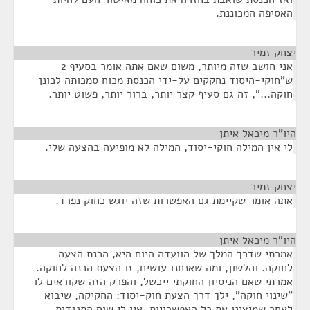
האסיפה המכוננת.
יצחק זמיר
¶
אני חושב שזה מיותר, משום שאם אתה אומר בסעיף 2
ש"חוקי-היסוד נחקקים על-ידי הכנסת מכוח סמכותה לכונן
חוקה...", זה גם סעיף קצר יותר, ברור יותר, פשוט יותר.
היו"ר מיכאל איתן
¶
לי אין המילה חוקי-יסוד, המילה לא מופיעה בהצעה שלי.
יצחק זמיר
¶
אתה אומר שקיימת גם האפשרות שזה יוגש כחוק נפרד.
היו"ר מיכאל איתן
¶
אמרתי שדרך המלך של הוועדה היום היא, הכנת הצעה
לחוקה. והלשון, ומה שאנחנו עושים, זו הצעת הכנה לחוקה.
אמרתי שאם הניסיון החוקתי ייכשל, והפרק הזה שקוראים לו
"שינוי חוקה", ילך דרך הצעת חוק-יסוד: החקיקה, שיבוא
לאחר שמיצינו את כל האפשרויות, אין לי שום התנגדות