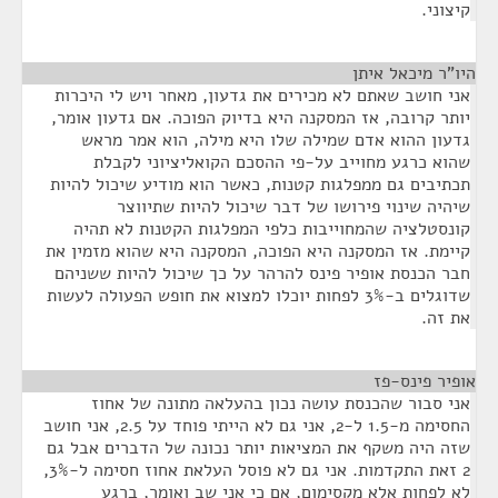
קיצוני.
היו"ר מיכאל איתן
¶
אני חושב שאתם לא מכירים את גדעון, מאחר ויש לי היכרות
יותר קרובה, אז המסקנה היא בדיוק הפוכה. אם גדעון אומר,
גדעון ההוא אדם שמילה שלו היא מילה, הוא אמר מראש
שהוא כרגע מחוייב על-פי ההסכם הקואליציוני לקבלת
תכתיבים גם ממפלגות קטנות, כאשר הוא מודיע שיכול להיות
שיהיה שינוי פירושו של דבר שיכול להיות שתיווצר
קונסטלציה שהמחוייבות כלפי המפלגות הקטנות לא תהיה
קיימת. אז המסקנה היא הפוכה, המסקנה היא שהוא מזמין את
חבר הכנסת אופיר פינס להרהר על כך שיכול להיות ששניהם
שדוגלים ב-3% לפחות יוכלו למצוא את חופש הפעולה לעשות
את זה.
אופיר פינס-פז
¶
אני סבור שהכנסת עושה נכון בהעלאה מתונה של אחוז
החסימה מ-1.5 ל-2, אני גם לא הייתי פוחד על 2.5, אני חושב
שזה היה משקף את המציאות יותר נכונה של הדברים אבל גם
2 זאת התקדמות. אני גם לא פוסל העלאת אחוז חסימה ל-3%,
לא לפחות אלא מקסימום, אם כי אני שב ואומר, ברגע