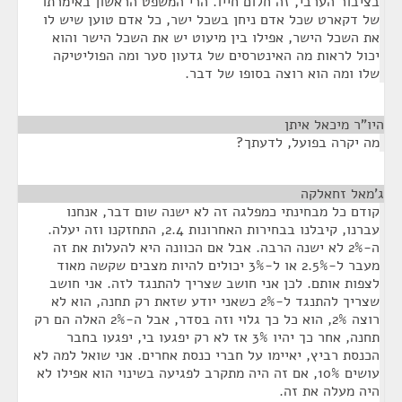
בציבור הערבי, זה חלום חייו. הרי המשפט הראשון באימרתו
של דקארט שכל אדם ניחן בשכל ישר, כל אדם טוען שיש לו
את השכל הישר, אפילו בין מיעוט יש את השכל הישר והוא
יכול לראות מה האינטרסים של גדעון סער ומה הפוליטיקה
שלו ומה הוא רוצה בסופו של דבר.
היו"ר מיכאל איתן
¶
מה יקרה בפועל, לדעתך?
ג'מאל זחאלקה
¶
קודם כל מבחינתי כמפלגה זה לא ישנה שום דבר, אנחנו
עברנו, קיבלנו בבחירות האחרונות 2.4, התחזקנו וזה יעלה.
ה-2% לא ישנה הרבה. אבל אם הכוונה היא להעלות את זה
מעבר ל-2.5% או ל-3% יכולים להיות מצבים שקשה מאוד
לצפות אותם. לכן אני חושב שצריך להתנגד לזה. אני חושב
שצריך להתנגד ל-2% כשאני יודע שזאת רק תחנה, הוא לא
רוצה 2%, הוא כל כך גלוי וזה בסדר, אבל ה-2% האלה הם רק
תחנה, אחר כך יהיו 3% אז לא רק יפגעו בי, יפגעו בחבר
הכנסת רביץ, יאיימו על חברי כנסת אחרים. אני שואל למה לא
עושים 10%, אם זה היה מתקרב לפגיעה בשינוי הוא אפילו לא
היה מעלה את זה.