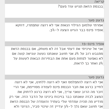
קריאה
¶
בכנסת הזאת תגיש עוד פעם?
גדעון סער
¶
אמרתי שלמען הגילוי הנאות אני לא רוצה שתפתרו, דווקא
אופיר פינס כבר הגיש הצעה ל-3%.
אופיר פינס-פז
¶
אני אל שיניתי את דעתי אבל זה לא משחק, אם בכנסת הזאת
מתגבש רוב על 2% אני חושב שאנחנו נעשה שגיאה קשה אם
לא נאפשר לפחות פעם אחת את הבחירות הבאות לעשות על
2% ואחר כך לראות.
גדעון סער
¶
אני לא רוצה להתפלמס ואני לא רוצה ללחוץ, אני לא רוצה
לחייב כרגע את חבר הכנסת פינס לעמדה מסויימת, אני הרי
זוכר מה הרוב שאני צריך, אני לא רוצה כרגע לדחוק את
המצב לכזה שאנחנו כבר בויכוח בינינו על הדבר הזה. אני רק
מודיע מה תהיה עמדתי שלי בעתיד והעמדה של הכנסת הזאת
אני חושב שאם נלך ל-3% עדיין זה שינוי סביר, הגיוני ולא