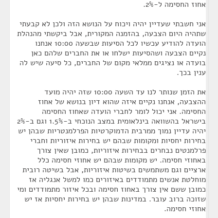
אחוז החסימה ל-2%.
אני חשבתי שעדיין יהיה ויכוח על הנושא הזה ולכן לא קבעתי
שתהיה היום הצבעה, בהזמנה המקורית, אבל ביקשתי מהנהלת
הועדה להודיע עכשיו לכל הסיעות שבשעה 10:00 אנחנו
נקיים הצבעה ושהסיעות ישלחו או את החברים שלהם כאן
בועדה או נציגים ממלאי מקום של החברים, כל סיעה שיש לה
ענין בכך.
את הזמן שנותר לנו עד השעה 10:00 שזה יהיה מועד
ההצבעה, אנחנו נקיים איזה שהוא דיון בנושא של אחוז
החסימה. אני יכול לומר לחברי הועדה שאחוז החסימה
בישראל בהשוואה בינלאומית במצב הנוכחי ב-1.5% וגם ב-2%
יהיה עדיין נמוך ממרבית הדמוקרטיות הפרלמנטריות שבהן יש
בחירות יחסיות ומקומות שבהם יש בחירות איזוריות וחברי
פרלמנטים נבחרים בבחירות איזוריות, כמובן שאין צורך
באחוזי חסימה. יש מקומות שבהם יש אחוזי חסימה כלל
ארציים וגם משתמשים בשיטות איזוריות, אבל בשיטה רובית
מוחלטת אנשים מתמודדים באיזורים כמו למשל אנגליה אז
כמובן ששם אין צורך באחוז חסימה ובכל איזור מתמודדים ומי
שזוכה ברוב עובר. במדינות שבהן יש בחירות יחסיות אז יש
אחוזי חסימה.