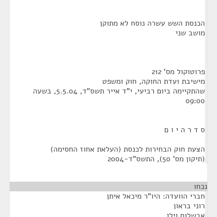
הכנסת השש עשרה נוסח לא מתוקן
מושב שני
פרוטוקול מס' 212
מישיבת ועדת החוקה, חוק ומשפט
שהתקיימה ביום רביעי, י"ד אייר תשס"ד, 5.5.04, בשעה
09:00
ס ד ר ה י ו ם
הצעת חוק הבחירות לכנסת (העלאת אחוז החסימה)
(תיקון מס' 50), התשס"ד-2004
נכחו
חברי הוועדה: היו"ר מיכאל איתן
רוני בראון
אבשלום וילן