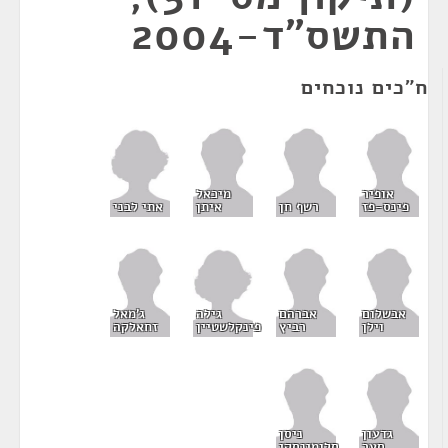
התשס"ד-2004
ח"כים נוכחים
אופיר
מיכאל
אתי לבני
פינס-פז
רשף חן
איתן
גילה
אבשלום
אברהם
ג'מאל
פינקלשטיין
וילן
רביץ
זחאלקה
גדעון
ניסן
סער
סלומינסקי