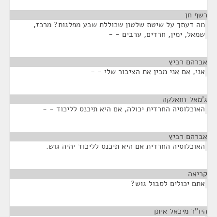
רשף חן
¶
מה דעתך על שיטת שלטון שכוללת שבע מפלגות? מרכז,
שמאל, ימין, חרדים, ערבים - -
אברהם רביץ
¶
אני, אם אני מבין את הציבור שלי - -
ג'מאל זחאלקה
¶
האוכלוסיה החרדית יכולה, אם היא תיכנס לליכוד - -
אברהם רביץ
¶
האוכלוסיה החרדית אם היא תיכנס לליכוד יהיה גוש.
קריאה
¶
אתם יכולים לסבול גוש?
היו"ר מיכאל איתן
¶