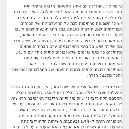
נדמה לי שהמדינה עם אחוז החסימה הגבוה ביותר היא
תורכיה ששם אחוז החסימה הוא 10% ומפלגות שאינן עוברות
10% לא יכולות להיכנס לפרלמנט שלהם. הדבר הזה מעורר,
יש לו השפעות מרחיקות לכת על ההיערכויות של הכוחות
הפוליטיים שם, תורכיה נאבקת בכל מיני תופעות שהם חשבו
שעל-ידי אחוז החסימה הגבוה הם יוכלו להתמודד איתם,
התוצאה נדמה לי יצרה מציאות הפוכה, תוצאה פוליטית, אבל
מה שקרה שיש כל מיני התארגנויות ערב הבחירות פתאום
מתחילים כל מיני גורמים שלא יכולים לחיות אחד עם השני,
להתארגן ביחד כי אחרת הם לא יכולים לעבור את אחוז
החסימה ונוצרות היערכויות חדשות לגמרי. מיד לאחר
הבחירות יכולות להיות כמובן תופעות של התפלגויות ופרישות
והכל מתפצל חזרה.
לגבי מדינת ישראל אני חושב שהמגמה, היו כאן נסיונות שרצו
להעלות מעבר ל-2% אבל בגלל רצון להגיע להסכמה ובגלל
ההסכם הקואליציוני שעל פיו סיעת הליכוד המרכיבה הראשית
של הקואליציה היתה מחוייבת לשנות את זה בהסכמה, על-פי
דרישת סיעת המפד"ל נדמה לי, ההצעה שיזם יושב-ראש
הקואליציה גדעון סער שנמצא איתנו כאן, מותנה, ההצעה
המקורית היתה ל-2.5% ובעקבות השיחות הקואליציוניות
והרצון להגיע לאיזה שהיא הסכמה היא הועמדה על 2%. יכול