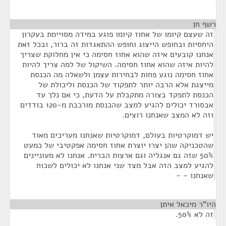
רשף חן
¶
זה שעצם קיומו של אחוז קיומו פוגע במידה מסויימת בעקרון
היחסיות ובחופש הייצוג וחופש ההתאגדות זה ברור, ובכל זאת
אנחנו קובעים איזה שהוא אחוז חסימה כי אין מחלוקת שצריך
להיות איזה שהוא אחוז חסימה. השיקול של למה צריך להיות
אחוז חסימה נוגע פחות לבחירות עצמן ולשאלה מה הכנסת
מייצגת אלא הרבה יותר לתפקוד של הכנסת וליכולת של
הכנסת לתפקד בצורה מתקבלת על הדעת, כי אם נלך עד
אבסורד יכולים להגיע למצב שהכנסת מורכבת מ-120 בודדים
וזה לא המצב שאנחנו רוצים.
יש דמוקרטיות בעולם, דמוקרטיות שאנחנו מעריכים מאוד
שהטכניקה שהן יצרו יוצרת אחוז חסימה אפקטיבי של כמעט
50% שזה גם אנגליה וגם ארצות הברית. אנחנו לא מעוניינים
להגיע למצב הזה אבל מצד שני אנחנו לא יכולים לשכוח
שאנחנו - -
היו"ר מיכאל איתן
¶
זה לא 50%.