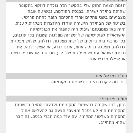
יוזמת הצעת החוק שלי בהקשר הזה נולדה דווקא בתקופה
שהיתה בחירה ישירה, בכנסת הקודמת, ובשיטה שבה
מצביעים בשני פתקים אחוז החסימה הופך להיות קריטי.
בשיטה של הבחירה הישירה עודדו היווצרות מפלגות קטנות
והיה כאן מומנטום שיכול היה להפוך את הפוליטיקה
הישראלית לפוליטיקה של עשרות מפלגות קטנות בלי עוגנים,
בלי מרכזי כוח גדולים של שתי מפלגות גדולות, שלוש מפלגות
גדולות, מפלגה גדולה אחת, אינני יודע, אי אפשר לנהל את
מדינת ישראל עם 20 מפלגות של 3-4 מנדטים או שני מנדטים
או אפילו מנדט אחד.
היו"ר מיכאל איתן
¶
כמו מה שקורה היום ברשויות המקומיות.
אופיר פינס-פז
¶
נכון, כמו שקורה ברשויות המקומיות ולדעתי המצב ברשויות
המקומיות הוא לא נסבל והצעתי הצעה גם להעלאת אחוז
החסימה בשלטון המקומי, עם עוד כמה חברי כנסת. זה דבר
שהוא מתחייב.