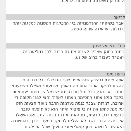
שוות הן נשארות, היחסיות נשחקת.
קריאה
¶
אבל בשיוויון ההזדמנויות בין המפלגות הקטנות למלגות יותר
גדולות יש איזה שהיא סטיה.
היו"ר מיכאל איתן
¶
כתוב בחוק שצריך לשנות את זה ברוב ולכן במליאה זה
יצטרך לעבור ברוב של 61.
גדעון סער
¶
אתה ציינת ובצדק שהשאיפה שלי וגם שלנו בליכוד היא
להגיע לתיקון אחוז החסימה באופן משמעותי ואפילו משמעותי
יותר. בסך הכל בכל תולדות מדינת ישראל עד היום פעם אחת
בלבד תוקן אחוז החסימה מאחוז לאחוז וחצי לפני תקופה די
ארוכה, למרות שבכל כנסת נערמות הרבה מאוד הצעות חוק
על מנת לתקן את זה כי פיצול היתר הוא לא תופעה טובה
לדעת הרוב, לדעתי, גם האזרחי וגם בבית הזה. ואז השאלה
איך זה שהדבר הזה לא הצליח להתקדם מעבר לכך, והתשובה
היא שבכל משא ומתן קואליציוני הסעיף שכל המפלגות