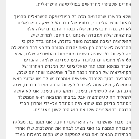
אחרים שלצערי מתרחשים בפוליטיקה הישראלית.
שלא תחשבו שכתוצאה מזה כל הפוליטיקה הישראלית תהפוך
להיות סרט הוליוודי, בסופו של דבר הפוליטיקה הישראלית
לא רק נמדדת ביציבות שלה ובסדר הדברים שלה אלא
בתוצאות שלה ועובדה שאנחנו גם היום, למרות שיש
קואליציה יציבה ומפלגה מאוד גדולה, אנחנו בדד לוק כי
ההכרעה לא עברה בין האם יהדות התורה תקבע לכל הממשלה
מה לעשות כפי שהיה בשנים מסויימות בהסטוריה שלנו, אלא
60 אלף מתפקדים בליכוד קבעו למדינה שלמה, ההכרעה
עברה ממשא ומתן תוך קואליציוני על המנדט האחרון של
הקואליציה של הבחור מכפר חב"ד שחיפשנו אותו יום שלם,
להכרעה בתוך הליכוד שאנשים אומרים יש לך וטו אדוני ראש
הממשלה, מפה אתה לא יכול לעשות הרבה מאוד דברים, שזה
אגב הכרעה לגיטימית בעיני, דמוקרטית בעיני, אני לא עושה
לתהליך דה לגיטימציה אבל במבחן התוצאה ראש הממשלה
מסונדל בדיוק כמו שהוא היה מסונדל על-ידי אחרון חברי
הכנסת בקואליציה שלו אם הוא היה לשון מאזניים.
אני סבור שהשינוי הזה הוא שינוי חיובי, אני תומך בו, מפלגת
העבודה תומכת בו ואני מציע לבחון את ההשלכות שלו אחרי
הבחירות הבאות ואם נגיע למסקנה שיש מקום להעלות בעוד