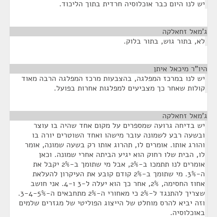
יש לנו היום כבר אוכלוסיה חרדית בתוך הליכוד.
ג'מאל זחאלקה
¶
לא, בתור גוש, בתור בלוק.
היו"ר מיכאל איתן
¶
יש לנו במרכז המפלגה, בהצבעות מרכז המפלגה הרבה מאוד
קולות שאחר כך מצביעים למפלגות אחרות בפועל.
ג'מאל זחאלקה
¶
יש בדיחה גרועה שמספרים על מקום אחד שהיה בו עוצר
ובשעה רבע לשמונה עובר מישהו ואחד השוטרים יורה בו
והורג אותו. אומרים לו, תהרוג אותו רק בשעה שמונה, אומר
לו, הבית שלו רחוק הוא יגיע הביתה אחרי שמונה. וכאן
אומרים לנו תתמכו ב-2%, אבל מי שתומך ב-2% יקבל את
ה-3%. מי שתומך ב-2% קודם קובע את העיקרון להעלאת
אחוז החסימה, 2%, אחר כך הוא יעלה ל-3 ו-4. אני חושב
שצריך להתנגד ל-2% כי מאחורי ה-2% מתחבאים ה-3-4-5%.
וזה יביא להרס מוחלט של הייצוג הפוליטי של מגזרים שלמים
באוכלוסיה.