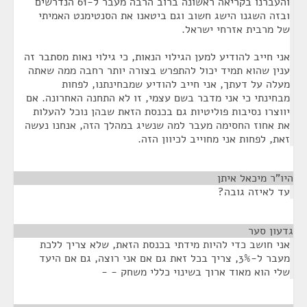
והעברנו בקריאה ראשונה ברוב הרבה מעבר ל-61 הנדרשים
ובזה השגנו הישג חשוב וגם ביטאנו את הסנטימנט האמיתי
של מרבית אזרחי ישראל.
אני חייב להודיע למען הגילוי הנאות, כי גילוי נאות מסתבר זה
ענין שהוא תמיד יכול להתפרש בצורה יותר רחבה ממה שאתה
מעלה על דעתך, אני חייב להודיע שמבחינתנו, לפחות
מבחינתי כי אני מדבר בשם עצמי, זו לא התחנה האחרונה. אם
יווצרו נסיבות פוליטיות גם בכנסת הזאת שבהן נוכל להעלות
את אחוז החסימה מעבר למה שנשיג במהלך הזה, אנחנו נעשה
זאת, לפחות אני מחוייב לכיוון הזה.
היו"ר מיכאל איתן
¶
עד לאיזה גובה?
גדעון סער
¶
אני חושב כדי להיות מידתי בכנסת הזאת, שלא צריך ללכת
מעבר ל-3%, צריך בכל זאת גם אם אני רוצה, גם אם היעד
שלי הוא מאוד ארוך בשינוי כללי משחק - -