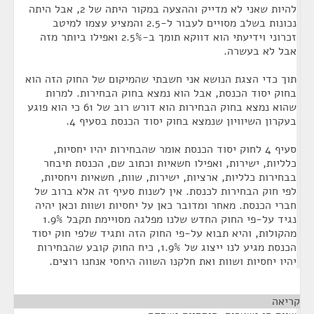
להיות שאני לא מדייק וההצעה במקור היתה של 2, אבל היתה
נכונות בשלב מסויים לעבור ל-2.5 והמציע עצמו למיטב
זכרוני וידיעתי הוא דווקא תומך ב-2.5% ואפילו ביותר מזה
אבל לא בעשרה.
תוך כדי הצגת הנושא אני חשבתי שהמיקום של החוק הזה הוא
בחוק יסוד הכנסת, אבל הוא נמצא בחוק הבחירות. למרות
שהוא נמצא בחוק הבחירות הוא דורש רוב של 61 כי הוא פוגע
בעקרון השיוויון שנמצא בחוק יסוד הכנסת בסעיף 4.
סעיף 4 לחוק יסוד הכנסת אומר שהבחירות יהיו יחסיות,
כלליות, ישירות, ואפילו חשאיות וכתוב שם, הכנסת תיבחר
בבחירות כלליות, ארציות, ישירות, שוות, חשאיות ויחסיות,
לפי חוק הבחירות לכנסת. אין לשנות סעיף זה אלא ברוב של
חברי הכנסת. מאחר ומדובר כאן על יחסיות ושוות וכאן יהיה
נגיד על-פי החוק החדש שלנו מפלגה מסויימת תקבל 1.9%
מהקולות, והיא תבוא על-פי החוק הזה ותגיד שלפי חוק יסוד
הכנסת מגיע לנו ייצוג של 1.9%, כיח החוק קובע שהבחירות
יהיו יחסיות ושוות ואת חלקנו השווה היחסי אנחנו רוצים.
קריאה
¶