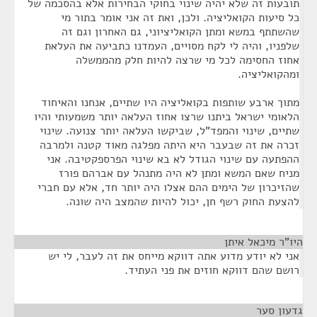
תובעות זה שלא יהיה שינוי בחוקי הבחירות אלא בהסכמה של
כל סיעות הקואליציה. ולכן, ואת זה אני אומר בתור מי
שהשתתף במשא ומתן הקואליציוני, גם האחרון וגם זה
שלפניו, והיה לי לקח מסויים, העמדנו כתביעה את העלאת
אחוז החסימה לכל מי שרצה להיות חלק מהממשלה
ומהקואליציה.
מתוך ארבע שותפות בקואליציה היו שתיים, אנחנו והאיחוד
הלאומי ישראל ביתנו שרצו אחוז העלאה יותר משמעותי והיו
שתיים, שינוי והמפד"ל, שביקשו העלאה יותר צנועה. שינוי
זכרה את זה שבעבר היא היתה מפלגה מאוד קטנה ולמרבה
ההפתעה עם שינוי הגודל לא בא שינוי הפרספקטיבה. אני
מניח שאם המשא ומתן לא היה מתנהל עם אברהם פורז
שהזיכרון של הימים ההם אצלו היה יותר חד, אלא עם חברי
להצעת החוק רשף חן, יכול להיות שהמצב היה שונה.
היו"ר מיכאל איתן
¶
אני לא יודע מדוע אתה דווקא מייחס את זה לעבר, לי יש
רושם שהם דווקא חוזים את פני העתיד.
גדעון סער
¶