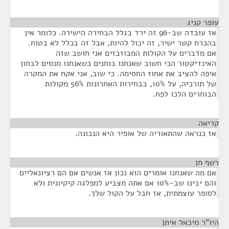
עופר קניג
¶
אז עובדה שב-96 זה ירד בגלל הבחירה הישירה. כלומר אין
בהכרח קשר ישיר, זה יכול להיות, אבל זה בכלל לא בטוח.
אם מדברים על הקולות המבוזבזים אני חושב שזה
האינדיקטור הכי חשוב שאנחנו בוחנים כשאנחנו מנסים לבחון
איפה להציב את אחוז החסימה. כי שוב, אני אקח את המקרה
של תורכיה, על 10%, בבחירות האחרונות 56% מקולות
הבוחרים הלכו לפח.
קריאה
¶
אז כנראה שהתאוריה של אופיר היא הנכונה.
רשף חן
¶
אם מה שאנחנו אומרים הוא נכון אז אנשים אם הם רציונאליים
והם יבינו שב-10% אם אתה מצביע למפלגה קיקיונית ולא
לסופר עוצמתית, אז חבל על הקול שלך.
היו"ר מיכאל איתן
¶