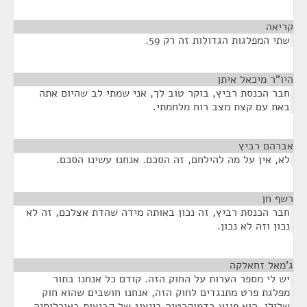
קריאה
¶
שתי המפלגות הגדולות זה רק 59.
היו"ר מיכאל איתן
¶
חבר הכנסת רביץ, בוקר טוב לך, אני שמתי לב שהיום אתה
באת עם קצת מצב רוח מלחמתי.
אברהם רביץ
¶
לא, אין על מה להילחם, זה הסכם. אנחנו עשינו הסכם.
רשף חן
¶
חבר הכנסת רביץ, זה נכון באותה מידה שהדת אצלכם, זה לא
נכון וזה לא נכון.
ג'מאל זחאלקה
¶
יש לי מספר הערות על החוק הזה. קודם כל אנחנו בתור
מפלגת פרט מתנגדים לחוק הזה, אנחנו חושבים שהוא חוק
שלילי, הוא פוגע בדמוקרטיה בייצוג של קבוצות באוכלוסיה