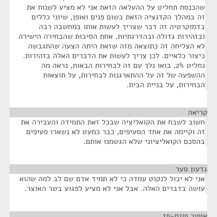
שהכנסת תחליט על ההעלאה הזאת אני לא מציע לשנות את
זה במהלך הקדנציה הזאת בשום פנים ואופן, שיוני כללים
בדמוקרטיה זה דבר שצריך לעשות אותו במחשבה רבה
ובזהירות גדולה ובהדרגתיות. אחת הסיבות שהבחירה הישירה
לא הצליחה זה כתוצאה מזה שזאת היתה הצעה שהתגבשה
כיצור כלאיים. לכן צריך לעשות את הדברים האלה בזהירות.
נחליט 2%, בואו נלך עם זה לבחירות הבאות, נראה מה
ההשפעה של זה על ההתארגנות לבחירות, על תוצאות
הבחירות, על בניית הבית.
קריאה
¶
חשוב לשבח את הקואליציה שבכל זאת התמידה והעבירה את
זה וקיימה את אחד הסעיפים, כבר כמעט לא נשארו סעיפים
בהסכם הקואליציוני שלא הגשמנו אותם.
גדעון סער
¶
אני לא יכול לנקוט עמדה כי לא תמיד אדם שם לב למה שהוא
עושה בדברים האלה. אבל אני לא מציע לפגוע בשר האוצר.
אופיר פינס-פז
¶