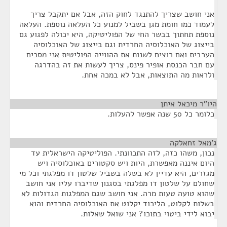
אני חושב שצריך להתנגד לחוק הזה, אבל אם יתקבל צריך
לעמוד כמו חומת מגן בשביל למנוע כל העלאה נוספת. העלאה
נוספת תחתוך בבשר החי של הפוליטיקה, היא יכולה לפגוע גם
בייצוג של האוכלוסיה החרדית וגם בייצוג של האוכלוסיה
הערבית ואם רוצים לשנות את ההווייה הפוליטית אני מסכים
עם חבר הכנסת אופיר פינס, צריך לעשות את זה בהדרגה
ולראות מה התוצאות, אבל לא במכה אחת.
היו"ר מיכאל איתן
¶
כלומר כל 50 שנה אפשר להעלות.
ג'מאל זחאלקה
¶
נכון, משהו כזה, לזה התכוונתי. הפוליטיקה הישראלית עד
היום איננה מאפשרת, היות ויש סקטורים באוכלוסיה ויש
מגזרים, היא עדיין לא בשלה בשביל שלטון דו מפלגתי וכל מי
שחולם על שלטון דו מפלגתי בסגנון שדיברו עליו אני חושב
שהוא טועה טעות מרה. אני חושב שגם המפלגות הגדולות לא
בשלות לקלוט, הליכוד יקלוט את האוכלוסיה החרדית והוא
יבוא לידי ביטוי בתוכו? אני שואל שאלות.