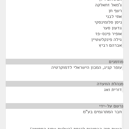
ג'מאל זחאלקה
רשף חן
אתי לבני
ניסן סלומינסקי
גדעון סער
אופיר פינס-פז
גילה פינקלשטיין
אברהם רביץ
מוזמנים
¶
עופר קניג, המכון הישראלי לדמוקרטיה
מנהלת הוועדה
¶
דורית ואג
נרשם על-ידי
¶
חבר המתרגמים בע"מ