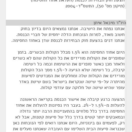
הצעת חוק הבחירות לכנסת (העלאת אחוז החסימה)
(תיקון מס' 50), התשס"ד-2004
היו"ר מיכאל איתן
¶
אנחנו נפתח את הישיבה. אנחנו נמצאים היום בדיון בחוק
חשוב מאוד, למרות הנוכחות הדלה יחסית של חברי הכנסת.
אנחנו דנים בהצעת חוק הבחירות לכנסת שדן באחוז החסימה.
היום אחוז החסימה הוא 1.5% מכלל הקולות הכשרים. בזמן
שסופרים את הקולות מורידים את כל הקולות שהם לא כשרים
ולאחר מכן כאשר סופרים את הרשימות וכמה כל רשימה
קיבלה, כל רשימה שלא הגיעה ל-1.5% מסך הכל הקולות
מורידים את הקולות שלה ומחלקים את המנדטים לסיעות
מהיתרה על-פי שיטה שנקראת בישראל בשם שיטת באדר
עופר שהיא שיטה של חלוקה עם עודפי קולות.
ההצעה כרגע קיבלה את אישור הכנסת בקריאה הראשונה
להעלות מ-1.5% ל-2%. בעבר היו נסיונות להעלות את אחוז
החסימה בדרך כלל מלווים בהתעניינות הרבה יותר גדולה
ובמאבקים יותר קשים בדרך כלל של סיעות קטנות, אבל לא
רק, לפעמים גם בינוניות, היום אנחנו רואים לפי הנוכחות כאן
שכנראה סיעות הבית השלימו עם העובדה שאנחנו מעלים את