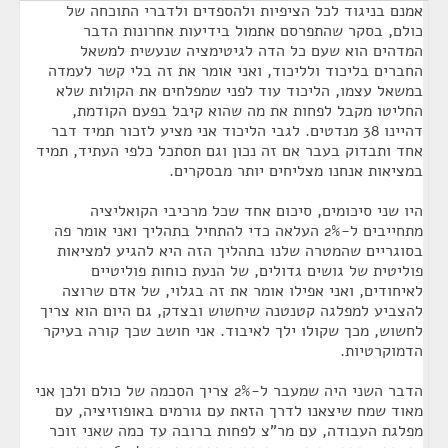
אמנם בניגוד לכל הציפיות ולהספדים ולדברי התוכחה של
כולם, בסקר שהתפרסם אתמול בידיעות אחרונות הדבר
המדהים הוא שעם כל הדה לגיטימציה שנעשית למשאל
החברים בליכוד ולליכוד, ואני אומר את זה בלי קשר לעמדה
במשאל עצמו, הליכוד עוד לפני שמפלחים את הקולות שלא
החליטו מקבל לפחות את מה שהוא קיבל בפעם הקודמת,
דהיינו 38 מנדטים. לגבי הליכוד אני מציע לזכור תמיד דבר
אחד ותבדוק בעבר אם זה נכון וגם תסתכל כלפי העתיד, תמיד
במציאות אנחנו מצליחים יותר מבסקרים.
היו שני סיכומים, סיכום אחד שכל מרכיבי הקואליציה
מתחייבים ל-2% העלאה כדי להתחיל בתהליך ואני אומר פה
בסוגריים שהמטרה שלנו בתהליך הזה היא להגיע למציאות
פוליטית של גושים גדולים, של הנעת כוחות פוליטיים
לאיחודים, ואני אפילו אומר את זה בגלוי, של אדם שרוצה
להצביע למפלגה קטנטנה שיחשוש ובצדק, גם היום הוא צריך
לחשוש, מכך שקולו ילך לאיבוד. אני חושב שכך קורה בעיקר
הדמוקרטיות.
הדבר השני היה שמעבר ל-2% צריך הסכמה של כולם ולכן אני
מאוד שמח שיצאנו לדרך הזאת עם גורמים באופוזיציה, עם
מפלגת העבודה, עם מר"צ לפחות ברובה עד כמה שאני זוכר