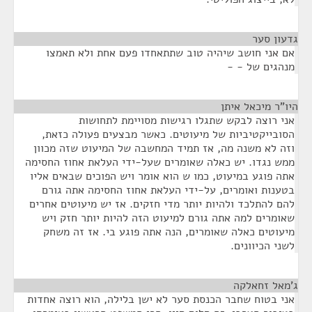
גדעון סער
¶
אם אני חושב שיהיה טוב שתתאחדו פעם אחת ולא תאמצו
מנהגים של - -
היו"ר מיכאל איתן
¶
אני רוצה לבקש שתגלו רגישות מסויימת לתחושות
הסובייקטיביות של מיעוטים. כאשר מבצעים פעולה כזאת,
וזה לא משנה מה, אז תמיד המחשבה של המיעוט שזה מכוון
ממש נגדו. יש כאלה שאומרים שעל-ידי העלאת אחוז החסימה
אתה פוגע במיעוט, כמו ש הוא אומר ויש הפוכים שבאים אליו
בטענות ואומרים, על-ידי העלאת אחוז החסימה אתה גורם
להם להתלכד ולהיות יותר מדי חזקים. אז יש מיעוטים אחרים
שאומרים למה אתה גורם למיעוט הזה להיות יותר חזק ויש
מיעוטים כאלה שאומרים, הנה אתה פוגע בי. אז זה משחק
לשני הכיוונים.
ג'מאל זחאלקה
¶
אני בטוח שחבר הכנסת סער לא ישן בלילה, הוא רוצה אחדות