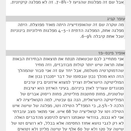
אבל שם זה מפלגות שהגיעו ל-7-8%. זה לא מפלגה קיקיונית.
עופר קניג
¶
מה שקרה שם זה שהאופוזיציה היתה מאוד מפוצלת. היתה
מפלגה אחת, המפלגה הדתית ו-4-5 מפלגות חילוניות בינוניות
שכל אחת קיבלה 6-9%.
אופיר פינס-פז
¶
אני מתחייב לכם שכשאתה תנתח את תוצאות הבחירות הבאות
אתה תראה שיש יותר קולות מבוזבזים, וזה מחיר
שהדמוקרטיה משלמת, אבל יחד עם זה אני סבור שהמהלך
הזה הוא מהלך נכון שבסופו של דבר יסנכרן נכון את
הפוליטיקה הישראלית וצריך למצוא איזונים בין ערכים
מנוגדים שצריך לאזן ביניהם. בעיני האיזון הוא יציבות
שלטונית, פחות סחטנות פוליטית, פחות ריסוק אברים של
הפוליטיקה הישראלית, הנה גם עכשיו, למה הקואליציה לא
הלכה ל-2.5%, כי המפד"ל הטילה וטו, מפלגה של שישה איש
הטילה וטו על קואליציה של 68 איש. אני מתאר מצב עובדתי
אני לא נכנס, בוודאי שאנחנו רוצים להימנע מהדברים האלה
לא רק לגבי נושא אחוז החסימה אלא בכלל, לא רוצים וטו של
שישה על 120 ולא של 60 אלף על שישה מליון ולא וטואים