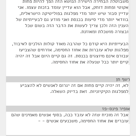
משבוטלה הבחירה הישירה הנושא הזה הפך להיות פחות
אקוטי ופחות דוחק, אבל הוא עדיין עומד בזכות עצמו. אני
עדיין סבור שיש יותר מדי מפלגות בפוליטיקה הישראלית,
בוודאי יותר מדי סיעות בכנסת ואני מודע גם לבעייתיות של
הענין הזה ולכן צריך לעשות את הדבר הזה בשום שכל
ובצורה מושכלת ומאוזנת.
הבעייתיות היא קודם כל שהרבה מאוד קולות הולכים לאיבוד,
מפלגות שלא עוברות את אחוז החסימה, אזרחים שהצביעו
עבורם אינם מיוצגים בכנסת. זה גם קיים היום אבל זה יהיה
קיים יותר ככל שנעלה את אחוז החסימה.
רשף חן
¶
לא, זה יהיה קיים פחות אם זה יגרום לאנשים לא להצביע
למפלגות הקיקיוניות. זאת בדיוק השאלה.
אופיר פינס-פז
¶
אבל זה מוכיח שזה לא עובד ככה, בסוף אנשים מאמינים שהם
עוברים את אחוז החסימה, משכנעים אנשים - -