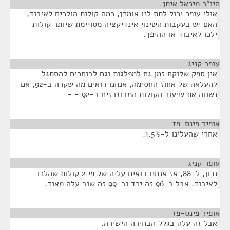
היו"ר מיכאל איתן
¶
אולי עופר יכול לתת לנו אומדן, כמה קולות הולכים לאיבוד,
האם יש בעקבות השינוי אינדיקציה מסויימת שיותר קולות
ילכו לאיבוד או ההיפך.
עופר קניג
¶
אין ספק שלוקח זמן גם למפלגות וגם לבוחרים להסתגל
להעלאה של אחוז החסימה, אנחנו רואים מה שקרה ב-92, אם
נשווה את שיעור הקולות המבוזבזים ב-92 - -
אופיר פינס-פז
¶
אחרי שהעלינו ל-1.5%.
עופר קניג
¶
נכון, ל-88, אז אנחנו רואים עליה של פי 2 קולות שהלכו
לאיבוד. אבל ב-96 זה ירד וב-99 זה שוב עלה מאוד.
אופיר פינס-פז
¶
אבל זה עלה בגלל הבחירה הישירה.