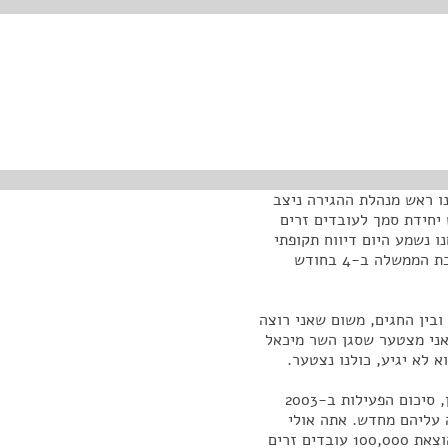
ו ראש מנהלת ההגירה ניצב
 יחידת סמך לעובדים זרים
 נשמע היום דיווח תקופתי
על נושא העובדים הזרים. מאחר שנתקבלה החלטה בישיבת הממשלה ב-4 בחודש
ובין החגים, משום שאני רוצה
אני מצטער שסגן השר מיכאל
א לא יגיע, כולנו נצטער.
אני מציע שאנחנו נתחיל את הדיון בדיווח של ניצב אוחיון, סיכום הפעילות ב-2003
 החליטה עליהם מחדש. אתה אולי
תכניס אותנו לתמונה. אני מבין שהיעד לשנת 2004 הוא הוצאת 100,000 עובדים זרים