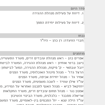
סדר היום
1. דיווח על פעילות מנהלת ההגירה
2. דיווח על פעילות יחידת הסמך
נכחו
¶
חברי הוועדה: רן כהן – היו"ר
מוזמנים
¶
אפרים כהן - ראש מנהלת עובדים זרים, משרד התעשייה,
ניצב ברטי אוחיון - ראש מנהלת ההגירה, המשרד לביטחון
יובל שבתאי - ק' פיקוח, מנהלת ההגירה, המש' לביטחון פ
הרצל גדז' - מנהל מינהל האוכלוסין, משרד הפנים
אמיר גל - מנהל יחידת אכיפה, משרד הפנים
עו"ד אילן שוויד - לשכה משפטית, משרד הפנים
יחזקאל לביא - מנהל האגף לתכנון ואחראי על המידע, מ
אמנון נגר - מנהל תחום עובדים זרים, משרד החקלאות
אריאלה מסבנד - כלכלנית, משרד הבינוי והשיכון
עו"ד הילה טנא - יח' הסכמים בין-לאומיים, משרד המשפ