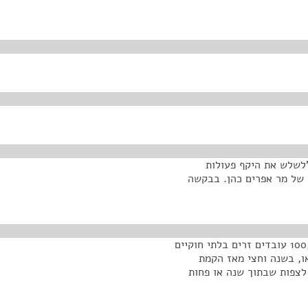
 רק זה אלא גם "לשלש את היקף פעולות
 של מר אפרים כהן. בבקשה
בסוף הסקירה אני אתייחס גם ליעד שנקבע להוצאת 100,000 עובדים זרים בלתי חוקיים
או, בשנה וחצי מאז הקמת
לצפות שבתוך שנה או פחות