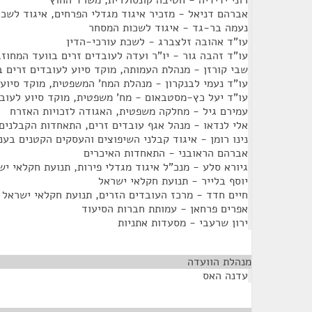
רוני ידידיה - חטיבה קונסולרית, משרד החוץ
אברהם דניאל - מזכיר איגוד מגדלי הפרחים, איגוד לשכ
נעמה בר-גד - איגוד לשכות המסחר
עו"ד אהובה זלצברג - לשכת עורכי-הדין
עו"ד זהבה גור - יו"ר ועדה לעובדים זרים בוועד המחוז,
שבי קורזן - מנהלת העמותה, מוקד סיוע לעובדים זרים 
עו"ד נעמי לבנקרון - מנהלת המח' המשפטית, מוקד סיוע
עו"ד יעל כץ-מסטבאום - מח' משפטית, מוקד סיוע לעוב
עמירם גיל - מחלקה משפטית, האגודה לזכויות האזרח
אלי לנדאו - מנהל אגף עובדים זרים, התאחדות הקבלנים
נינו רומן - איגוד קבלני השיפוצים והעסקים הקטנים בענף
אברהם הראובני - התאחדות האיכרים
גיורא סלע - מנכ"ל איגוד מגדלי פירות, תנועת חקלאי יש
יוסף בלייר - תנועת חקלאי ישראל
חיים חדד - מרכז העובדים הזרים, תנועת חקלאי ישראל
אפרים פרחאן - עמותת חברות הסיעוד
ירון שרעבי - מסעדות אתניות
מנהלת הוועדה
¶
עדנה האס