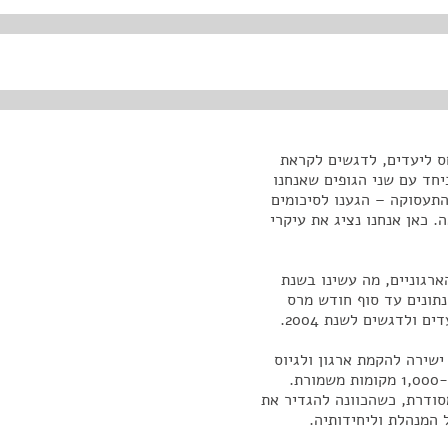
פטים את הפעילות ב-2003 ולהתייחס ליעדים, לדגשים לקראת
, ביחד עם שני הגופים שאנחנו
תעסוקה – הגענו לסיכומים
. כאן אנחנו נציג את עיקרי
רגוניים, מה עשינו בשנת
כום הנתונים לשנת 2003 ושילבתי נתונים עד סוף חודש מרס
שירה להקמת ארגון ולגיוס
470 שוטרים, הקמת מטה ברמלה, פריסת יחידות בשטח ו-1,000 מקומות משמורת.
סודרת, כשהכוונה להגדיר את
 המנהלת וליחידותיה.