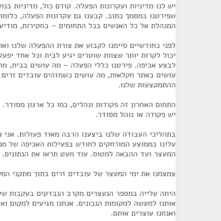
יש לנו מדיניות ועקרונות הפעלה. קודם כול, מדיניות בנו
שפירטנו במסמך כתוב. קבענו גם עקרונות הפעלה, כלומ
המנהלת אל כל האנשים בכל התחומים – בחקירות, מודיעי
לפני כחודשיים סיימנו לקבוע את צורת ההפעלה שלנו ואת
יכול לקרות יותר שצוות שוטרים יגיע לבית וכל אחד יפעל
לבצע אכיפה. פירטנו כללי הפעלה – מה עושים בבית, מה 
עושים באתר חקלאות, מה עושים כשמזהים עובדים זרים 
ההתמקצעות שלנו.
התחום האחרון זה פקודות ונהלים, כמו כל ארגון מסודר. 
יש פקודה או נוהל מסודר.
בתהליכי העבודה שלנו ביצענו הרבה מאוד פעולות. אני א
עלינו בממוצע המורחקים לחודש בפעילות האכיפה של מנה
המעצר ועד ההבאה למטוס. עוד מעט תראו את הנתונים.
צמצמנו את ימי המעצר של עובדים זרים בתוך מתקני המש
היתה עלייה במספר הנעצרים מקרב הנבדקים בעקבות שיפ
אותנו למעשה למקומות הנכונים. אנחנו מגיעים למקום ואכ
ואנחנו עוצרים אותם.