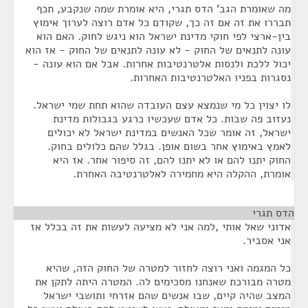
מה שאומרת הגב' הדס תגרי, היא אומרת שמה שנקבע, תכף
תבררו את זה אם זה כך, שקודם כל אדם רוצה לערוך אימוץ
בין-ארצי לפי חוקי מדינת ישראל הוא ניגש לחוק. האם הוא
עונה לתנאים של החוק - לא עונה לתנאים של החוק - אז הוא
יכול ללכת ולנסות אלטרנטיבות אחרות. אבל אם הוא עונה -
נסגרות בפניו האלטרנטיבות האחרות.
לו יצוין כל מי שנמצא עצם העובדה שהוא תחת שמי ישראל.
נעזוב פה שבות. כל אדם שעכשיו כרגע בגבולות מדינת
ישראל, זה אומר שכל האנשים במדינת ישראל לא יכולים
לאמץ באימוץ אחר בשום אופן. בגלל שהם כלולים בחוק.
החוק יתנו להם או לא יתנו להם, זה סיפור אחר. אז היא
אומרת, ההקלה היא מחמירה לאלטרנטיבה האחרת.
הדס תגרי
¶
אדוני שאל אותי ,למה אני לא מציעה לעשות את זה בכלל אז
אני אסביר.
כל המגמה ואני רוצה לחזור למטרה של החוק הזה, שהיא
מטרה מבורכת שאנחנו מסכימים לה. המטרה היתה לתקן את
המצב שהיה קיים, שבו אנשים שהם אזרחי ותושבי ישראל