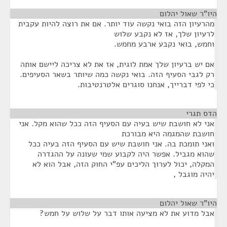
היו"ר שאול יהלום
¶
מהרעיון הזה בואי נקשה עוד יותר. אם את רוצה להיות עקבית
לרעיון שלך, אז לא נקבע שלוש
וחמש, בואי נקבע ארבע מחמש.
אם יש ברעיון שלך אמת לוגית, אז את לא צריכה ליישם אותה
רק לגבי הסעיף הזה. בואי נקשה כמה שיותר בשאר הסעיפים.
כי לפי דברייך, אנחנו סוגרים אלטרנטיבות.
הדס תגרי
¶
אני לא חושבת שיש בעיה עם הסעיף הזה ככל שהוא מקל. אני
חושבת שהמגמה היא מבורכת
ואני תומכת בה. אני חושבת שיש עם הסעיף הזה בעיה ככל
שהוא מגביל. אפשר היה לקבוע שמי שעונה על ההגדרה
המקלה, יכול לערוך הליכים עפ"י החוק הזה, אבל הוא לא
יהיה מוגבל ,
היו"ר שאול יהלום
¶
אבל מדוע את לא מציעה אותו דבר על שלוש על חמש?