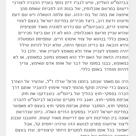
בביהמ"ש העליון, שיש לגביו דיון נוסף בעניין ההכרה לצורכי
רישום במרשם אוכלוסין, של בנות זוג לסביות שאחת מהן
אימצה את בתה של בת-הזוג. שם עלתה השאלה ויש שם דעת
מיעוט ודעת רוב, כיצד מכירים במדינת ישראל בעצם לצווי
אימוץ זרים, כשביהמ"ש שם נדרש לסוגיה מאוד ספציפית
שהיא עניין מרשם האוכלוסין. הוא לא דן שם כיצד מכירים
באופן כללי בנושא של צווי אימוץ זרים. שתפיסת הממשלה
והיא הובאה גם בדיון הנוסף היתה, שלא יכול להיות שילד
יהיה מאומץ לעניין אחד ולא מאומץ לעניין אחר. ולכן כל
הסוגיה הזאת של האם ילד הוא מאומץ נחשב כמאומץ, או לא
כמאומץ, כבנו בסופו של דבר של אותו אדם שאימץ, צריך
להיות מוסדר באופן כללי.
היה גם מאמר שכתב בזמנו פרופ' שרלו ז"ל, שהעיר על הצורך
בעצם כדי שיהיה תוקף מהותי לצווי אימוץ להעביר אותם דרך
הכרה בפסקי-חוץ בהליך של ביהמ"ש. כשבדקנו את חוק
אכיפת פסקי-חוץ. ואגב היו מקרים שהובאו לביהמ"ש להכרה
בפסקי חוץ, הסתבר שחוק אכיפת פסקי חוץ בעצם לא מאפשר
במדינת ישראל להכיר בפסקים הזרים האלה. כיוון שנדרשת
אמנה בין המדינות ויש שם דרישות מאוד קשות. וחשבנו שנכון
ליצור איזשהו פתרון לנושא הזה שיהיה יחסית קל, אבל
יאפשר בכל אופן מסננת למקרים היותר קיצוניים. שזו בעצם