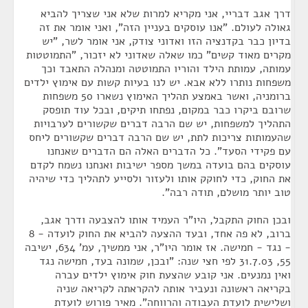
דרך אגב דבריי, אני מקריא למרות שלא אני שצריך להביא
גאולה לעולם. "אנו עוסקים בעניין הזה", ואני אומר את זה
בדיון כבר בקדנציה הזו ואדוני צודק, אני אומר לשר, "יש
מקרים מאוד קשים" כמו שאלה שאדוני לא יזכור, "התמוטטות
עמותה, עמותת הילד והוריו התמוטטה ומנהלה התאבד וכך
משפחות נותרו ללא אבא. יש לנו בעיות קשות עם אימוץ ילדים
ברומניה, ואשר באמצע תהליך האימוץ נשארו 50 משפחות
שרובם ביקרו כבר במקום, נפתחו תיקים, ובכל עוד תופסק
התהליך למשפחות, יש שם הרבה דברים שקשורים לערבויות
שהעמותות צריכות לתת, יש שם הרבה דברים שקשורים ליחס
עם פקידי הסעד". כל הדברים האלה הם הדברים שאנחנו
עוסקים בהם בועדה במשך מספר ישיבות ואנחנו נשמח לקדם
את החוק, כדי לחוקק אותו ולעזור ולסייע לתהליך כדי שיהיה
טוב יותר מושלם, תודה רבה".
ובכן החוק התקבל, היו"ר העמיד אותו להצבעה ודרך אגב,
ברוב, לא פה אחד, ובעד ההצעה להביא את החוק לועדה - 8
- נגד - חמישה. אז אומר היו"ר, אני ממשיך, עמ' 634, ישיבה
55, 31.7.03 לפי חצי שנה: "ובכן, שמונה בעד, חמישה נגד
ואין נמנעים. אני קובע שהצעת חוק אימוץ ילדים עברה
בקריאה ראשונה ונעביר אותה להקראתה לקריאה שניה
ושלישית לועדת העבודה והרווחה". מאיר פורוש לועדת