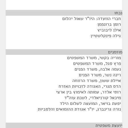
נכחו
חברי הוועדה: היו"ר שאול יהלום
רומן ברונפמן
אילן ליבוביץ
גילה פינקלשטיין
מוזמנים
¶
מוריה בקשי, משרד המשפטים
פרץ סגל, משרד המשפטים
נעמה אלבה, משרד הפנים
רינה נשר, משרד הפנים
איילת ששון, משרד הרווחה
הדס תגרי, האגודה לזכויות האזרח
רותי אלדר, עמותה לאימוץ בין ארצי
מיכאל קורניאלדי, לשכת עוה"ד
יפעת בויאר, המועצה לשלום הילד
נורה גרינברג, יו"ר אגודת ההומואים והלסביות
יועצת משפטית
¶