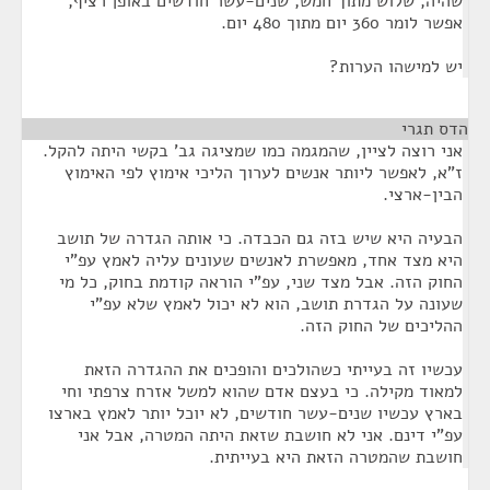
שהיה, שלוש מתוך חמש, שנים-עשר חודשים באופן רציף,
אפשר לומר 360 יום מתוך 480 יום.
יש למישהו הערות?
הדס תגרי
¶
אני רוצה לציין, שהמגמה כמו שמציגה גב' בקשי היתה להקל.
ז"א, לאפשר ליותר אנשים לערוך הליכי אימוץ לפי האימוץ
הבין-ארצי.
הבעיה היא שיש בזה גם הכבדה. כי אותה הגדרה של תושב
היא מצד אחד, מאפשרת לאנשים שעונים עליה לאמץ עפ"י
החוק הזה. אבל מצד שני, עפ"י הוראה קודמת בחוק, כל מי
שעונה על הגדרת תושב, הוא לא יכול לאמץ שלא עפ"י
ההליכים של החוק הזה.
עכשיו זה בעייתי כשהולכים והופכים את ההגדרה הזאת
למאוד מקילה. כי בעצם אדם שהוא למשל אזרח צרפתי וחי
בארץ עכשיו שנים-עשר חודשים, לא יוכל יותר לאמץ בארצו
עפ"י דינם. אני לא חושבת שזאת היתה המטרה, אבל אני
חושבת שהמטרה הזאת היא בעייתית.