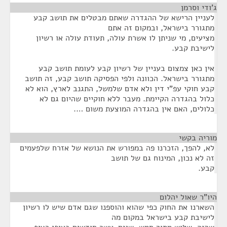
ג'ודי וסרמן
¶
לעניין הרישא של ההגדרה שאתם מבטלים את תושב קבע
מתגורר בישראל, ובמקום זה אתם
מציעים, מי שניתן לו אשרת עולה, תעודת עולה או רשיון
לישיבת קבע.
אין כאן צמצום בעניין של רשיון קבע לעומת תושב קבע
מתגורר בישראל. הכוונה ולפי הפסיקה תושב קבע, זה תושב
קבע חוקי עפ"י דין ולא אדם שלמשל, התגנב לארץ, הוא לא
כלול בהגדרה הקיימת. מעבר ללא חוקיים שהיום גם לא
כלולים, האם אין בהגדרה המוצעת משום ….
מוריה בקשי
¶
לא, להפך, הזכרנו פה במפורש את הנושא של אזרח שלפעמים
זה לא נכון, המינוח גם של תושב
קבע.
היו"ר שאול יהלום
¶
השארנו את החוק כפי שהוא והוספנו שגם אדם שיש לו רשיון
לישיבת קבע בישראל במקום מה