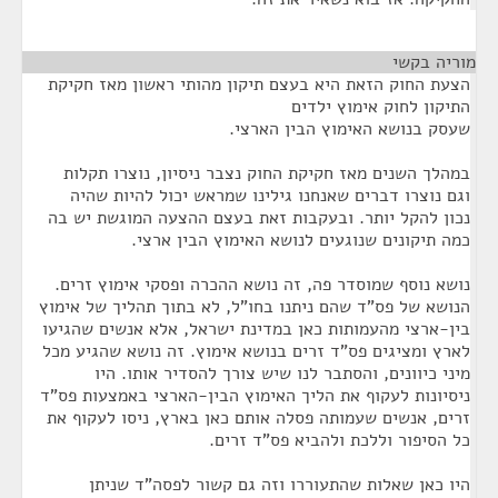
מוריה בקשי
¶
הצעת החוק הזאת היא בעצם תיקון מהותי ראשון מאז חקיקת
התיקון לחוק אימוץ ילדים
שעסק בנושא האימוץ הבין הארצי.
במהלך השנים מאז חקיקת החוק נצבר ניסיון, נוצרו תקלות
וגם נוצרו דברים שאנחנו גילינו שמראש יכול להיות שהיה
נכון להקל יותר. ובעקבות זאת בעצם ההצעה המוגשת יש בה
כמה תיקונים שנוגעים לנושא האימוץ הבין ארצי.
נושא נוסף שמוסדר פה, זה נושא ההכרה ופסקי אימוץ זרים.
הנושא של פס"ד שהם ניתנו בחו"ל, לא בתוך תהליך של אימוץ
בין-ארצי מהעמותות כאן במדינת ישראל, אלא אנשים שהגיעו
לארץ ומציגים פס"ד זרים בנושא אימוץ. זה נושא שהגיע מכל
מיני כיוונים, והסתבר לנו שיש צורך להסדיר אותו. היו
ניסיונות לעקוף את הליך האימוץ הבין-הארצי באמצעות פס"ד
זרים, אנשים שעמותה פסלה אותם כאן בארץ, ניסו לעקוף את
כל הסיפור וללכת ולהביא פס"ד זרים.
היו כאן שאלות שהתעוררו וזה גם קשור לפסה"ד שניתן