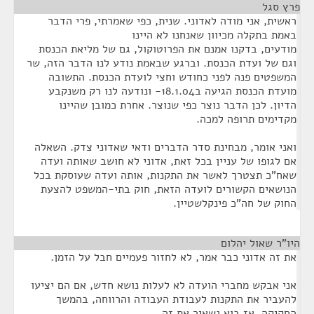
פרץ סגל
¶
ראשית, אני מודה לאדוני. שנית, כפי שאמרתי, פרי הדבר
באמת בתקלה מכיוון שאנחנו לא היינו
מודעים, בדקנו אמנם את הפרוטוקול, גם של מליאת הכנסת
וגם של ועדת הכנסת. וברגע שבאמת נודע לנו הדבר הזה, שר
המשפטים פנה לפני כחודש וחצי לועדת הכנסת. התשובה
מועדת הכנסת הגיעה ב18.1.04- ונודעה לנו רק משנקבע
הדיון. לכן הדבר נוצר כפי שנוצר. אחרת כמובן שהיינו
מקדימים תרופה למכה.
ואני אומר, מבחינת סדר הדברים ודאי שאדוני צדק. השאלה
אם לגופו של עניין בכל זאת, אדוני לא חושב שאותה ועדה
שאח"כ תצטרך לאשר את התקנות, אותה ועדה שעוסקת בכל
הנושאים הקשורים לועדה הזאת, חוק בתי-המשפט להצעת
החוק של חה"כ פינקלשטיין.
היו"ר שאול יהלום
¶
את זה אדוני כבר אמר, לא לחזור פעמיים חבל על הזמן.
אני אבקש מחברי הועדה לא לעלות נושא חדש, אם הם יציעו
להעביר את התקנות לעבודת העבודה והרווחה, בהמשך
החקיקה. אז בוא נשאיר את זה.