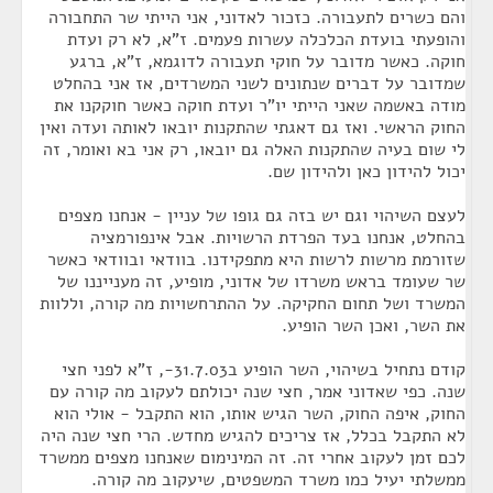
והם כשרים לתעבורה. כזכור לאדוני, אני הייתי שר התחבורה
והופעתי בועדת הכלכלה עשרות פעמים. ז"א, לא רק ועדת
חוקה. כאשר מדובר על חוקי תעבורה לדוגמא, ז"א, ברגע
שמדובר על דברים שנתונים לשני המשרדים, אז אני בהחלט
מודה באשמה שאני הייתי יו"ר ועדת חוקה כאשר חוקקנו את
החוק הראשי. ואז גם דאגתי שהתקנות יובאו לאותה ועדה ואין
לי שום בעיה שהתקנות האלה גם יובאו, רק אני בא ואומר, זה
יכול להידון כאן ולהידון שם.
לעצם השיהוי וגם יש בזה גם גופו של עניין - אנחנו מצפים
בהחלט, אנחנו בעד הפרדת הרשויות. אבל אינפורמציה
שזורמת מרשות לרשות היא מתפקידנו. בוודאי ובוודאי כאשר
שר שעומד בראש משרדו של אדוני, מופיע, זה מענייננו של
המשרד ושל תחום החקיקה. על ההתרחשויות מה קורה, וללוות
את השר, ואכן השר הופיע.
קודם נתחיל בשיהוי, השר הופיע ב31.7.03-, ז"א לפני חצי
שנה. כפי שאדוני אמר, חצי שנה יכולתם לעקוב מה קורה עם
החוק, איפה החוק, השר הגיש אותו, הוא התקבל - אולי הוא
לא התקבל בכלל, אז צריכים להגיש מחדש. הרי חצי שנה היה
לכם זמן לעקוב אחרי זה. זה המינימום שאנחנו מצפים ממשרד
ממשלתי יעיל כמו משרד המשפטים, שיעקוב מה קורה.