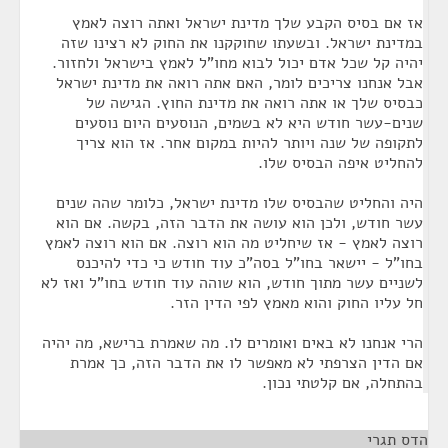
אז אם בסיס הקבע שלך מדינת ישראל ואתה רוצה לאמץ
במדינת ישראל. ובשעתו שחוקקנו את החוק לא רצינו שזה
יהיה קל שכל אדם יכול לבוא מחו"ל לאמץ בישראל ולחזור.
אבל אנחנו צריכים לומר, האם אתה רואה את מדינת ישראל
כבסיס שלך או אתה רואה את מדינת החוץ. הגישה של
שנים-עשר חודש היא לא בשמים, הנוסעים היום נוסעים
לתקופה של שנה ויותר להיות במקום אחר. אז הוא צריך
להחליט איפה הבסיס שלו.
היה והחליט שהבסיס שלו מדינת ישראל, כלומר שהה שנים
עשר חודש, ולכן הוא עושה את הדבר הזה, בקשה. אם הוא
רוצה לאמץ - אז שיחליט מה הוא רוצה. אם הוא רוצה לאמץ
בחו"ל - יישאר בחו"ל בסה"כ עוד חודש כי כדי להיכנס
לשניים עשר מתוך חודש, הוא שוהה עוד חודש בחו"ל ואז לא
חל עליו החוק והוא מאמץ לפי הדין הזר.
הרי אנחנו לא באים ואומרים לו. מה שאמרת ברישא, מה יהיה
אם הדין הצרפתי לא מאפשר לו את הדבר הזה, כך אמרת
בהתחלה, אם קלטתי נכון.
הדס תגרי
¶