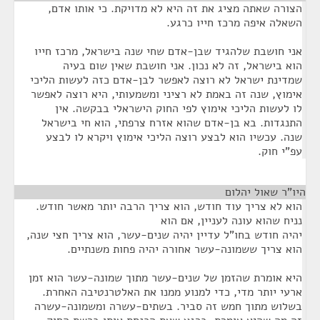
הצורה שאתה מציג את זה היא לא מדויקת. כי אותו אדם,
השאלה איפה מרכז חייו כרגע.
אני חושבת שלהגיד שבן-אדם שחי שנה בישראל, מרכז חייו
הוא בישראל, זה לא נכון. אני חושבת שאין שום בעיה
שמדינת ישראל לא רוצה לאפשר לבן-אדם כזה לעשות הליכי
אימוץ, שנה זה באמת לא רציני ומשמעותי, היא רוצה לאפשר
לו לעשות הליכי אימוץ לפי החוק הישראלי בבקשה. אין
התנגדות. בא בן-אדם שהוא אזרח צרפתי, הוא חי בישראל
שנה. עכשיו הוא לבצע רוצה הליכי אימוץ ויקרא לו לבצע
עפ"י חוק.
היו"ר שאול יהלום
¶
הוא לא צריך עוד חודש, הוא צריך הרבה יותר מאשר חודש.
נניח שהוא עונה לעניין, אם הוא
יהיה חודש בחו"ל עדיין יהיה שנים-עשר, הוא צריך חצי שנה,
הוא צריך ששמונה-עשר אחורה יהיה פחות משנתיים.
היא אומרת שהזמן של שנים-עשר מתוך שמונה-עשר הוא זמן
ארעי יותר מדי, כדי למנוע ממנו את האלטרנטיבה האחרת.
בשלוש מתוך חמש זה סביר. בשתים-עשרה ומשמונה-עשרה