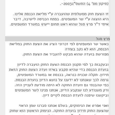
(תיקון מס' 4) התשס"ג2003-.
זו הצעת חוק ממשלתית שהועברה ע"י מליאת הכנסת אלינו.
היא הוצגה ע"י שר המשפטים. בפתח הכניסה לישיבה, דיבר
איתי ד"ר פרץ סגל שהוא ראש תחום ייעוץ במשרד המשפטים.
פרץ סגל
¶
כאשר שר המשפטים לפי זכרוני הציג את הצעת החוק במליאת
הכנסת, הוא לא נקב בצורה
מפורשת בועדה שהוא מבקש להעביר את הצעת החוק.
ובעקבות כך לפי תקנון הכנסת הצעת החוק הועברה לדיון
בועדת הכנסת כדי שהיא תקבע באיזו ועדה הצעת החוק הזאת
תידון. תקלה טכנית כנראה, בכנסת או במשרד המשפטים,
גרמה לכך שאנחנו לא ידענו על נושא הדיון בועדת הכנסת.
כפי שהבנתי גם וועדת החוקה לא היתה מודעת לעניין הזה.
ורק משנודע לנו שנקבע הדיון, אנחנו פנינו לשר המשפטים
וביקשנו שיפנה לועדת הכנסת לקיים דיון.
ואני אפרט את הנימוקים, בשלם אנחנו סברנו שמן הראוי
שהצעת החוק תידון בועדת החוקה. הנימוק הראשון הוא שחוק