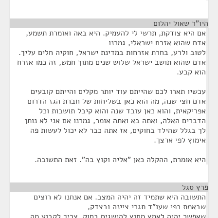
היו"ר שאול יהלום
¶
אם היא צודקת, תרשי לי להעמיק. היא באה ואומרת תשמע,
אדם שהוא אזרח ישראלי, גמרנו
לטוב ולרע, בחרת אזרחות במדינת ישראל, חוקיה חלים עליך.
אדם שהוא תושב ישראל שלוש שנים מתוך חמש, זה כמו אזרח
הוא קבע.
עכשיו תארו לכם שהייתם עוד יותר מקלים והייתם קובעים
אדם חצי שנה, מה הוא כאן בשליחות של חברת הגז הדרום
אפריקאית, והוא כאן עובד שנה והוא קיבל תושבות וכל
הדברים האלה, ואתה בא ואתה אומר, גמרנו אם אני לא נותן
לך בגלל שהילד בחוקים, אז אתה כבר לא יכול לעשות פה
אימוץ לפי ארצך.
היא אומרת, ההקלה כאן "אליה וקוץ בה". זאת התשובה.
פרץ סגל
¶
התשובה היא שתמיד זה יהיה המצב. אם אנחנו לא רוצים
שבאמת כפי שעו"ד תגרי ציינה ובצדק,
שאפשר יהיה לאמץ מחוץ להישגים בחוק, צריך לקבוע מה