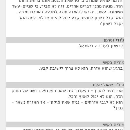
זה מה שהיא אומרת, ברגע שאת הכנסת אותו ברשת החוק
הזה, מנעת ממנו דברים אחרים. וזה לא סביר, כי שניים-עשר
משמונה-עשר, זה יש לו איזה חוזה למרצה באוניברסיטה.
הוא יקבל רשיון לתושב קבע יכול להיות או לא. למה הוא
יקבל רשיון?
ג'ודי וסרמן
¶
לרשיון לעבודה בישראל.
מוריה בקשי
¶
ברגע שהוא אזרח, הוא לא צריך לישיבת קבע.
היו"ר שאול יהלום
¶
אני רוצה להבין - העקרון הזה שאם הוא נפל ברשת של החוק
הזה, הוא לא יכול לאמץ והכל,
הוא לא לגבי אזרחים - נניח שאין תיקון - אז האזרח נשאר -
נכון?
מוריה בקשי
¶