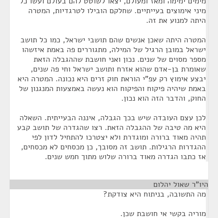
מימים ימימה ומאז ומעולם, יצאו לשוטט להם בעולם ועשו כל
מיני אימוצים בעייתיים. שחלקם הובילו לטרגדיות, המטרה
היתה למנוע את זה.
המטרה היתה שאכן אנשים שהם תושבי ישראל, כמו כל תושב
ישראל במובן הרגיל של המילה, מתגוררים פה באמת איזשהו
מספר מסוים של שנים. נכון ואני חושבת שההגבלה הזאת
שאומרת בן-אדם שהוא אזרח ותושב ישראל וחי פה שנים,
יבצע אימוץ רק עפ"י הוראת חוק זרים היא נכונה. המטרה היא
באמת שיהיה פיקוח והפיקוח הוא נעשה באמצעות המנגנון של
החוק, והדבר הזה הוא נכון.
לכן עצם העובדה שיש בכך הגבלה, איננה הבעייתית. השאלה
היא מה טיבה של ההגבלה הזאת. רצו שהגדרה של תושב קבע
תהיה מאוד ברורה ומוגדרת ולא יצטרכו להתחיל לדון לפי
ההגדרות הרגילות. תושב זה מסובך, כן מכסחים לא מכסחים,
אז כתבו הגדרה מאוד ברורה שלוש מתוך חמש שנים.
היו"ר שאול יהלום
¶
מה התשובה, בניתוח היא צודקת?
מוריה בקשי אי חושבת שכן.