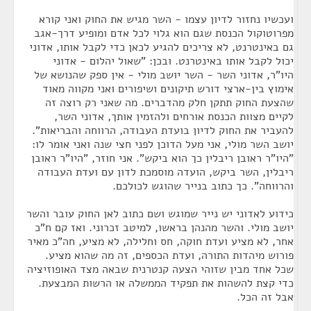
ועכשיו נחזור לדיון עצמו - השר מגיש את החוק ואני קורא
מפרוטוקול הכנסת שגם הוא גלוי לכל אדם ומופיע דרך-אגב
גם באינטרנט, לא צריכים להגיע לכאן כדי לקבל אותו, אדוני
יכול לקבל אותו באינטרנט. ובכן: "שאול יהלום - אדוני
היו"ר, אדוני השר - השר יושב מולי - אין ספק שהנושא של
אימוץ בין-ארצי דורש תיקונים ושיפורים ואני מקווה מאוד
שהצעת החוק תתקן חלק מהדברים. מה שאני רק רוצה זה
לקיים מצוות הכנסת אורחים ולהזמין אותך, אדוני השר,
להעביר את החוק לדיון בועדת העבודה, הרווחה והבריאות".
יושב השר מולי, אני מעל הדוכן לפני חצי שנה ואני אומר לו:
"היו"ר ראובן ריבלין כך הוא ביקש". אני חוזר, "היו"ר ראובן
ריבלין, השר ביקש, הועדה מוסמכת לדון עם ועדת העבודה
והרווחה". כך כתוב בנייר שהוגש לכולכם.
כידוע לאדוני יש נייר שמוגש ושם כתוב לאן החוק עובר והשר
יושב מולי. והשר מהנהן בראשו, למיטב זכרוני. ואז קם ח"כ
אחר, לא מציע ועדת חוקה, חס וחלילה, לא מציע, חה"כ מאיר
פורוש מיהדות התורה, ועדת הכספים, זה מה שהוא מציע.
שכל אחד מבין שזוהי הצעה קנטרנית שבאה מצד האופוזיציה
כדי קצת להשהות את תפקיד הממשלה או הרשות המבצעת.
אבל זה הכל.