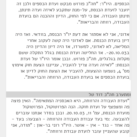
הכספים. היו"ר: "חה"כ פורוש מבקש ועדת הכספים ולכן זה
יועבר לועדת הכנסת, על-מנת שתקבע לאיזה ועדה תינתן,
תינתן העבודה. אם כי לפי החוק, הדיון וההכנה הם בועדת
העבודה, רווחה והבריאות".
אדוני, אני לא אסתור את דעת יו"ר הכנסת, בוודאי. ואז היה
דיון בועדת הכנסת. אם לאדוני היה קשה לעקוב אחרי
המליאה, לא לאדוני, למשרדו, אז היה דיון והדיון היה
ב20.10.03-. אז החליטה ועדת הכנסת בגלל התקלה ששם
מקלות בגלגלים, חה"כ פורוש. ובכן אומר היו"ר של ועדת
הכנסת: "לאיזה ועדה צריך להעביר, ענייננו הצעת חוק אימוץ
מס' 4, נשמעו ההצעות, להעביר את הצעת החוק לדיון או
בועדת הכספים או בועדת העבודה, הרווחה והבריאות".
ומתערב חה"כ דוד טל
¶
"ועדת העבודה והרווחה, היא האכסניה המתאימה". האין פוצה
פה ומצפצף על ועדת חוקה. הנה הפרוטוקול, הפרוטוקול
מועדת הכנסת, עמ' 11, 20.10.03. ובכן בסדר אנחנו עוברים
להצבעה. :מי בעד עבודת העבודה והרווחה - הצבעה: בעד -
פה אחד - נגד - אין - אושר. היו"ר רוני בר-און : "תודה, אני
קובע שהעניין עובר לועדת עבודת ורווחה".