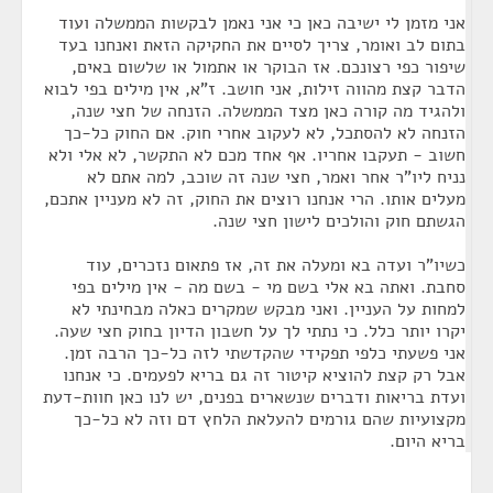
אני מזמן לי ישיבה כאן כי אני נאמן לבקשות הממשלה ועוד
בתום לב ואומר, צריך לסיים את החקיקה הזאת ואנחנו בעד
שיפור כפי רצונכם. אז הבוקר או אתמול או שלשום באים,
הדבר קצת מהווה זילות, אני חושב. ז"א, אין מילים בפי לבוא
ולהגיד מה קורה כאן מצד הממשלה. הזנחה של חצי שנה,
הזנחה לא להסתכל, לא לעקוב אחרי חוק. אם החוק כל-כך
חשוב - תעקבו אחריו. אף אחד מכם לא התקשר, לא אלי ולא
נניח ליו"ר אחר ואמר, חצי שנה זה שוכב, למה אתם לא
מעלים אותו. הרי אנחנו רוצים את החוק, זה לא מעניין אתכם,
הגשתם חוק והולכים לישון חצי שנה.
כשיו"ר ועדה בא ומעלה את זה, אז פתאום נזכרים, עוד
סחבת. ואתה בא אלי בשם מי - בשם מה - אין מילים בפי
למחות על העניין. ואני מבקש שמקרים כאלה מבחינתי לא
יקרו יותר כלל. כי נתתי לך על חשבון הדיון בחוק חצי שעה.
אני פשעתי כלפי תפקידי שהקדשתי לזה כל-כך הרבה זמן.
אבל רק קצת להוציא קיטור זה גם בריא לפעמים. כי אנחנו
ועדת בריאות ודברים שנשארים בפנים, יש לנו כאן חוות-דעת
מקצועיות שהם גורמים להעלאת הלחץ דם וזה לא כל-כך
בריא היום.