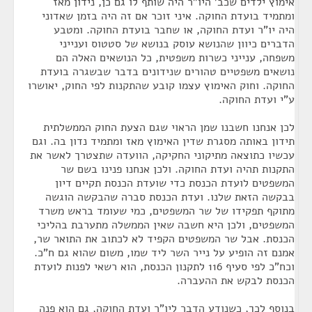
אימוץ ילדים שכב' היו"ר היה שותף לו גם כן, נידון מאז
ומתמיד בועדת החוקה. איני זוכר אם זה היה בזמן שאדוני
היה יו"ר ועדת החוקה, או שחבר בועדת החוקה. ומטבע
הדברים כיוון שהנושא עוסק בנושא של סטטוס וענייני
משפחה, ענייני כשרות משפטית, כל הנושאים האלה הם
נושאים משפטיים טהורים שנידונים בדבר שבשגרה בועדת
החוקה. וחוק האימוץ עצמו קובע שהתקנות לפי החוק, יאושרו
ע"י ועדת החוקה.
לכן אנחנו חשבנו שמן הראוי שגם הצעת החוק הממשלתית
תידון באותה מסגרת שדין האימוץ מאז ומתמיד נדון בה. וגם
עכשיו כתוצאה מתיקוני החקיקה, הוועדה שתצטרך לאשר את
התקנות תהיה ועדת החוקה. ולכן אנחנו פנינו בשם שר
המשפטים לועדת הכנסת כדי שועדת הכנסת תקיים דיון
בבקשה הזאת שלנו. ועדת הכנסת סברה שהבקשה הוגשה
מתוקף תפקידו של שר המשפטים, כמי שעומד בראש משרד
המשפטים, ולכן היא חשבה שאין הממשלה מתערבת בהליכי
הכנסת. אבל שר המשפטים הקפיד לא לכתוב את התואר שר,
אמנם זה הופיע על נייר השר ליד שמו, משום שהוא גם ח"כ.
וכח"כ לפי סעיף 116 לתקנון הכנסת, הוא רשאי לפנות לועדת
הכנסת לבקש את ההעברה.
בנוסף לכך, כשנודע הדבר ליו"ר ועדת החוקה, גם הוא פנה