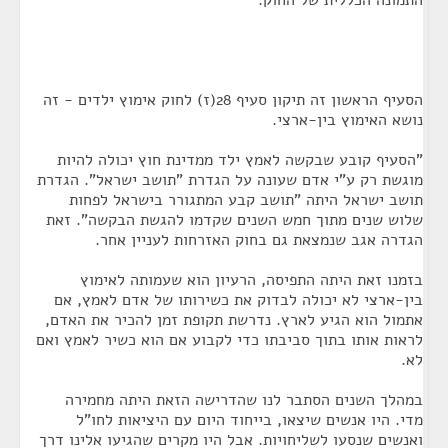
התמונה הכללית של החוק.
הסעיף הראשון זה תיקון סעיף 28(ז) לחוק אימוץ ילדים - זה
נושא האימוץ בין-ארצי.
"הסעיף קובע שבקשה לאמץ ילד ממדינת חוץ יכולה להיות
מוגשת רק ע"י אדם שעונה על הגדרת "תושב ישראל". הגדרת
תושב ישראל היתה "תושב קבע המתגורר בישראל לפחות
שלוש שנים מתוך חמש השנים שקדמו להגשת הבקשה". זאת
הגדרה אגב שנמצאת גם בחוק האזרחות לעניין אחר.
בזמנו זאת היתה התפיסה, הרעיון הוא שעמותה לאימוץ
בין-ארצי לא יכולה לבדוק את כשירותו של אדם לאמץ, אם
אתמול הוא הגיע לארץ. נדרשת תקופת זמן להכיר את האדם,
לראות אותו בתוך סביבתו כדי לקבוע אם הוא כשיר לאמץ ואם
לא.
במהלך השנים הסתבר לנו שהדרישה הזאת היתה מחמירה
מדי. היו אנשים שיצאו, בייחוד היום עם היציאות לחו"ל
ואנשים שנסעו לשליחויות. אבל היו מקרים שהגיעו אלינו דרך