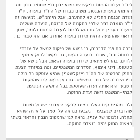
ליו"ר ועדת הכנסת וביקש שהנושא ידון כפי שתמיד נדון חוק
האימוץ בועדת הכנסת. משום כבודו של היו"ר בועדה, יו"ר
ועדת הכנסת החליט לא להתערב, אבל היוהמ"ש, למעשה זה
יו"ר הועדה כתב שלפי התקנות של הכנסת, הועדה שאליה
מועבר העניין יכול גם הוא לפנות לועדת הכנסת ולומר, שמן
הראוי שההצעה הזאת תידון בועדה אחרת, אם הוא סבור כך.
וככה הם פני הדברים, כי נושא של פיקוח למשל על עובדי
הרווחה וכד', שנדון בועדה הזאת, גם בקשר לחוק אימוץ
ילדים, בהחלט מתאים שידון בועדה הזאת. אבל נושא של
סטטוס, דיני אימוץ, הסדרים המשפטיים, ופה במיוחד הצעת
החוק הפרטית של חה"כ פינקלשטיין שהיא עוסקת כל כולה
בפרוצדורה של בתי-המשפט. גם כאן נראה לנו שהמקום
הטבעי היא אותה ועדה שעוסקת בכל החקיקה הנוגעת
לבתי-המשפט וזאת ועדת החוקה.
ולכן מהנימוקים האלה רצינו לבקש שאדוני ישקול משום
שהדברים שנקבעו - נקבעו כנראה על-סמך על איזה שהיא
תקלה. ולגופו של עניין, נראה לנו שהמקום הנכון והראוי בשתי
הצעות החוק יהיה בועדת החוקה.