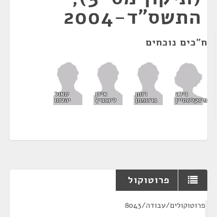
התשס"ד-2004
ח"כים נוכחים
גילה
רומן
אילן
שאול
פינקלשטיין
ברונפמן
ליבוביץ
יהלום
פרוטוקול
¶
פרוטוקולים/עבודה/8043