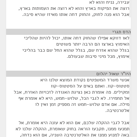
עבירה, נניח והוא לא
רוצה את הפיקוח בארץ והוא לא רוצה את העמותות בארץ,
אבל הוא פנה לחוק, והחוק דחה אותו מאיזו שהיא סיבה.
הדס תגרי
¶
לאו דווקא אפילו שהחוק דחה אותו, יכול להיות שהליכי
האימוץ בארצו הם הרבה יותר פשוטים
בגלל שהוא אזרח שם, בגלל שהוא החל שם כבר בהליכי
אימוץ, מכל מיני סיבות שבעולם.
היו"ר שאול יהלום
¶
אנשי משרד המשפטים נקודת המוצא שלנו היא
סטטוס-קוו. ואתם באים על הסטטוס-קוו
ומקילים. פה אומרת כאן נציגת האגודה לזכויות האזרח, אבל
אל תחמירו. לא לגבי הכל, שלוש-חמש, היא לא אומרת אף
מילה. אם אדם שלוש-חמש זה מספיק זמן ואין לו
אלטרנטיבה.
אבל לגבי ההקלה שלכם, אם הוא לא עונה היא אומרת, אל
תמנעו ממנו, תקבעו הוראה בחוק שאומרת, ההקלה שלנו לא
באה למנוע ממנו את האלטרנטיבה השניה, אם הוא נדחה,