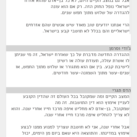
אבל גם במצב הקיים היום, לא כל בן-אדם שהוא אזרח
ישראלי נופל החוק הזה. רק אם הוא עונה
להגדרה של שלוש מתוך חמש שנים.
הרי אנחנו יודעים טוב מאוד שיש אנשים שהם אזרחים
ישראליים והם בכלל לא תושבי קבע בישראל.
ג'ודי וסרמן
¶
ההגדרה החדשה מדברת על כך שאזרח ישראל, זה מי שניתן
לו אשרת עולה, תעודת עולה או רשיון
לישיבת קבע. בין אם הוא מתגורר או שלוש מתוך החמש, או
שנים-עשר מתוך השמונה-עשר חודשים.
הדס תגרי
¶
המצב הקיים ומה שמקובל בכל העולם זה שהדין הקובע
לעניין אימוץ הוא דין התושבות. זה מה
שמקובל, בן-אדם לא מחליט איפה מרכז חייו אחרי שנה. והוא
לא צריך להחליט איפה מרכז חייו אחרי שנה.
אבל אחרי שנה, אני לא חושבת שצריך למנוע ממנו לבצע
אימוץ במדינתו. והתוצאה היא שאם ביום מן הימים, יכול