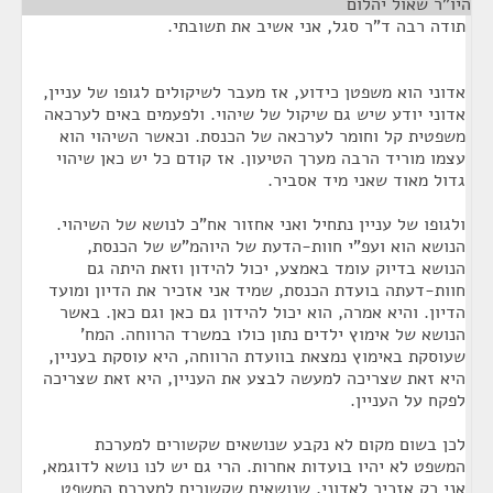
היו"ר שאול יהלום
¶
תודה רבה ד"ר סגל, אני אשיב את תשובתי.
אדוני הוא משפטן כידוע, אז מעבר לשיקולים לגופו של עניין,
אדוני יודע שיש גם שיקול של שיהוי. ולפעמים באים לערכאה
משפטית קל וחומר לערכאה של הכנסת. וכאשר השיהוי הוא
עצמו מוריד הרבה מערך הטיעון. אז קודם כל יש כאן שיהוי
גדול מאוד שאני מיד אסביר.
ולגופו של עניין נתחיל ואני אחזור אח"כ לנושא של השיהוי.
הנושא הוא ועפ"י חוות-הדעת של היוהמ"ש של הכנסת,
הנושא בדיוק עומד באמצע, יכול להידון וזאת היתה גם
חוות-דעתה בועדת הכנסת, שמיד אני אזכיר את הדיון ומועד
הדיון. והיא אמרה, הוא יכול להידון גם כאן וגם כאן. באשר
הנושא של אימוץ ילדים נתון כולו במשרד הרווחה. המח'
שעוסקת באימוץ נמצאת בוועדת הרווחה, היא עוסקת בעניין,
היא זאת שצריכה למעשה לבצע את העניין, היא זאת שצריכה
לפקח על העניין.
לכן בשום מקום לא נקבע שנושאים שקשורים למערכת
המשפט לא יהיו בועדות אחרות. הרי גם יש לנו נושא לדוגמא,
אני רק אזכיר לאדוני, שנושאים שקשורים למערכת המשפט