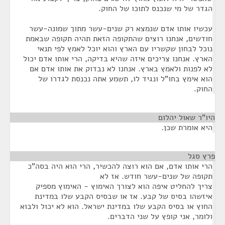
הגדר של מי שנכנס לתוכו של החוק.
עכשיו אותו אדם שנמצא רק שנים-עשר מתוך שמונה-עשר
חודשים, אנחנו רוצים שהתקופה הזאת תהיה תקופה שבאמת
נוכל לבחון שקשריו עם הארץ והוא יוכל לאמץ לפי תנאי
הארץ. אנחנו צריכים איזה שהיא בדיקה, הרי אותו אדם יכול
לא לפנות ולאמץ בארץ. אנחנו לא נבדוק את אותו אדם אם
הוא אימץ בחו"ל ונגיד לו, תשמע אתה נכנסת לגדרו של
החוק.
היו"ר שאול יהלום
¶
היא אומרת שכן.
פרץ סגל
¶
הרי אותו אדם, אם הוא רוצה להכשיר, הרי הוא היה בסה"כ
תקופה של שנים-עשר חודש. אז לא
צריך להחליט איפה הוא לצורך האימוץ - האימוץ מספיק
איזשהו בסיס של קבע. אז או שבסיס הקבע שלו במדינת
החוץ או בסיס הקבע שלו במדינת ישראל. הוא לא יכול ולבוא
ולומר, אני קופץ על שני הדברים.