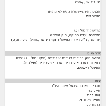
26 בינואר, 2004
הכנסת השש-עשרה נוסח לא מתוקן
מושב שני
פרוטוקול מס' 141
מישיבת ועדת החוקה, חוק ומשפט
יום שני, כ"ה בטבת התשס"ד (19 בינואר 2004), שעה 13:30
סדר היום
הצעת חוק בחירות לגופים ציבוריים (תיקון מס'...) (ועדת
בחירות בארגוני עובדים, ארגוני מעבידים (מפלגות),
התשס"ד-2004
נכחו
¶
חברי הוועדה: מיכאל איתן-היו"ר
חיים כץ
אתי לבני
אופיר פינס-פז
גדעון סער