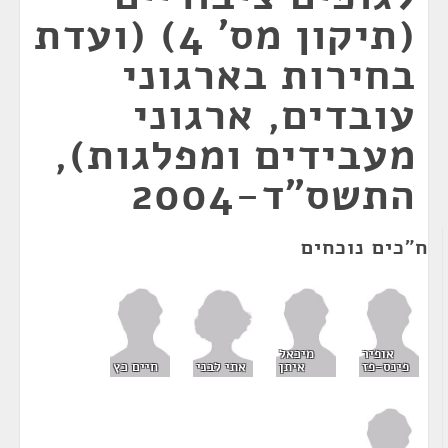
(תיקון מס' 4) (ועדת
בחירות בארגוני
עובדים, ארגוני
מעבידים ומפלגות),
התשס"ד-2004
ח"כים נוכחים
אופיר
מיכאל
אתי לבני
פינס-פז
איתן
חיים כץ