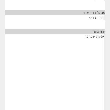
מנהלת הוועדה
¶
דורית ואג
קצרנית
¶
יפעת שפרכר