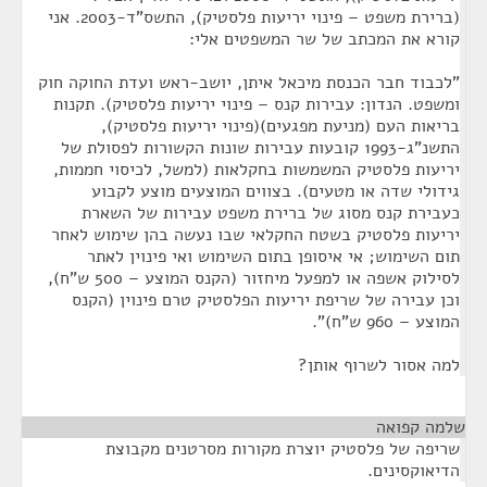
(ברירת משפט – פינוי יריעות פלסטיק), התשס"ד-2003. אני
קורא את המכתב של שר המשפטים אלי:
"לכבוד חבר הכנסת מיכאל איתן, יושב-ראש ועדת החוקה חוק
ומשפט. הנדון: עבירות קנס – פינוי יריעות פלסטיק). תקנות
בריאות העם (מניעת מפגעים)(פינוי יריעות פלסטיק),
התשנ"ג-1993 קובעות עבירות שונות הקשורות לפסולת של
יריעות פלסטיק המשמשות בחקלאות (למשל, לכיסוי חממות,
גידולי שדה או מטעים). בצווים המוצעים מוצע לקבוע
כעבירת קנס מסוג של ברירת משפט עבירות של השארת
יריעות פלסטיק בשטח החקלאי שבו נעשה בהן שימוש לאחר
תום השימוש; אי איסופן בתום השימוש ואי פינוין לאתר
לסילוק אשפה או למפעל מיחזור (הקנס המוצע – 500 ש"ח),
וכן עבירה של שריפת יריעות הפלסטיק טרם פינוין (הקנס
המוצע – 960 ש"ח)".
למה אסור לשרוף אותן?
שלמה קפואה
¶
שריפה של פלסטיק יוצרת מקורות מסרטנים מקבוצת
הדיאוקסינים.