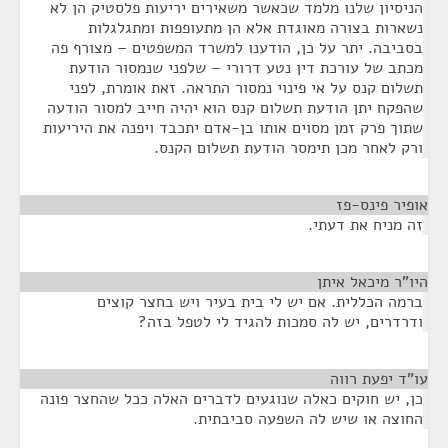
הניסיון שלנו מלמד שכאשר משאירים יריעות פלסטיק הן לא
נשארות בצורה מאוגדת אלא הן מתעופפות ומתגלגלות
בסביבה. יתר על כן, הודענו למשרד המשפטים – מצורף פה
מכתב של עורכת דין נטע דרורי – שלפני שנמסור הודעת
תשלום קנס על אי פינוי נמסור התראה. זאת אומרת, לפני
שהפקח יתן הודעת תשלום קנס הוא יהיה חייב למסור הודעה
שתוך פרק זמן מסוים אותו בן-אדם יתכבד ויפנה את היריעות
ורק לאחר מכן תימסר הודעת תשלום הקנס.
אופיר פינס-פז
¶
זה מניח את דעתי.
היו"ר מיכאל איתן
¶
ברמה הכללית. אם יש לי בית בעיר ויש בחצר קוצים
ודרדרים, יש לה סמכות להגיד לי לטפל בזה?
עו"ד יפעת רווה
¶
כן, יש חוקים כאלה שנוגעים לדברים האלה ככל שהחצר פונה
החוצה או שיש לה השפעה סביבתית.