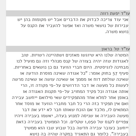
עו"ד יפעת רווה
¶
אני עוד צריכה לבדוק את הדברים אבל יש מקומות בהן יש
עבירות של נושאי משרה ואז אפשר להעביר את הקנס על
נושא משרה.
עו"ד טל בראון
¶
המטרה שלנו היא שיוגשו מאזנים ושתהיינה רשויות. טוב
לאגודות שזה יהיה בצורה של קנס מנהלי וזה גם מועיל לנו
מבחינה לוגיסטית. היום חברי הוועד גם כן נושאים באחריות.
סעיף 57 בחוק אומר: "כל אגודה שאינה מוסרת הודעה או
שאינה שולחת דוח או מסמך או שאינה עושה או שאינה מרשה
לעשות כל מעשה או דבר הדרושים על-פי פקודה זו, הרי
אותה אגודה וכל פקיד המחויב על-פי תקנות האגודה או
באופן אחר למלא אחד מהתפקידים שאי מילואם ייחשב עבירה
ואם אין תפקיד כזה הרי כל חבר מחברי הוועד או מוסד אחר
המתאים לו, מלבד אם הוכח שאותו חבר לא ידע את דבר
מעשה העבירה או שניסה למנוע בעדה, יאשמו בעבירה ויהיו
צפויים לקנס של 1,050 שקלים. וכל הממשיך בעבירה כזאת
ייחשב כעובר עבירה חדשה בכל שבוע שבו הוא ממשיך
בעבירה". כלומר גם התאגיד במקרה שהיה בה נושא