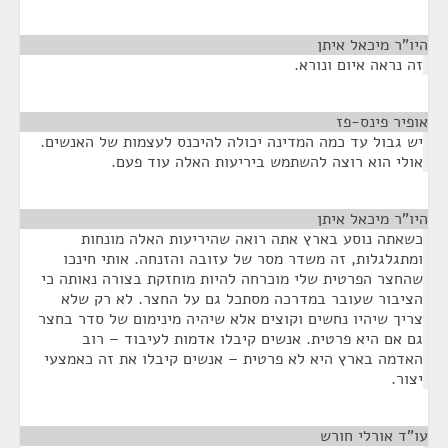
היו"ר מיכאל איתן
¶
זה נראה איום ונורא.
אופיר פינס-פז
¶
יש גבול עד כמה המדינה יכולה להיכנס לעצמות של האנשים.
אולי הוא רוצה להשתמש ביריעות האלה עוד פעם.
היו"ר מיכאל איתן
¶
כשאתה נוסע בארץ אתה רואה שהיריעות האלה מונחות
ומתגלגלות, זה משדר מסר של עזובה והזנחה. אותי חינכו
שהחצר הפרטית שלי מוכרחה להיות מוחזקת בצורה נאותה כי
הציבור שעובר במדרכה מסתכל גם על החצר. לא רק שלא
צריך שיהיו נחשים וקוצים אלא שיהיה מינימום של סדר בחצר
גם אם היא פרטית. אנשים קיבלו אדמות לעיבוד – רוב
האדמה בארץ היא לא פרטית – אנשים קיבלו את זה כאמצעי
יצור.
עו"ד אורלי חורש
¶