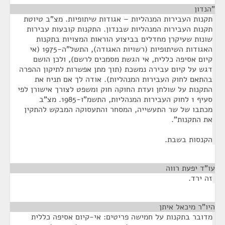
"הנדון
¶
תקנות העבירות המנהליות – אגודות שיתופיות. מצ"ב טיוטת
תקנות העבירות המנהליות שבנדון. התקנות קובעות עבירות
שונות שעיקרן מחדלים בביצוע הוראות המצויות בתקנות
האגודות השיתופיות (רשויות האגודה), התשל"ה-1975 (אי
קיום אסיפה כללית, אי הגשת מסמכים לרשם), ולכן הושם
דגש על קיום עבירה נמשכת (תוך מתן אפשרות לתיקון ההפרה
בהתאם לחוק העבירות המנהליות). אודה לך אם תניח את
התקנות על שולחן ועדת החוקה חוק ומשפט לצורך אישורן לפי
סעיף 1 לחוק העבירות המנהליות, התשמ"ו-1985. מצ"ב
מכתבו של שר התעשייה, המסחר והתעסוקה המבקש להתקין
את התקנות".
הקנסות בשבת.
עו"ד יפעת רווה
¶
זה ירד.
היו"ר מיכאל איתן
¶
מדובר בתקנות על חמישה פריטים: אי-קיום אסיפה כללית