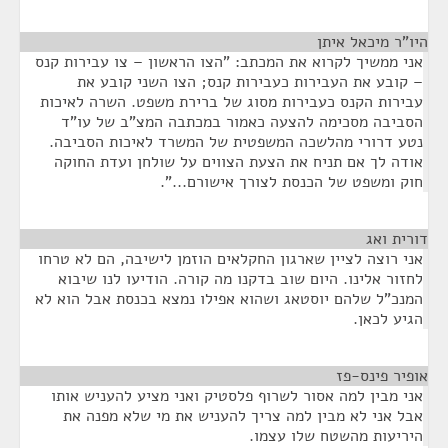
היו"ר מיכאל איתן
¶
אני ממשיך לקרוא את המכתב: "הצו הראשון – צו עבירות קנס
– קובע את העבירות כעבירות קנס; הצו השני קובע את
עבירות הקנס כעבירות מסוג של ברירת משפט. השרה לאיכות
הסביבה מסכימה להצעה כאמור במכתבה המצ"ב של עו"ד
נטע דרורי מהלשכה המשפטית של המשרד לאיכות הסביבה.
אודה לך אם תניח את הצעת הצווים על שולחן ועדת החוקה
חוק ומשפט של הכנסת לצורך אישורם...".
דורית ואג
¶
אני רוצה לציין שארגון החקלאים הוזמן לישיבה, הם לא טרחו
לחזור אלינו. היום שוב בדקנו מה קורה. הודיעו לנו שיבוא
המנכ"ל שלהם יוסטאג ושהוא אפילו נמצא בכנסת אבל הוא לא
הגיע לכאן.
אופיר פינס-פז
¶
אני מבין למה אסור לשרוף פלסטיק ואני מציע להעניש אותו
אבל אני לא מבין למה צריך להעניש את מי שלא מפנה את
היריעות מהשטח שלו עצמו.