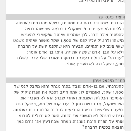
כולן הן עבירות פליליות.
אופיר פינס-פז
¶
הדברים שמדובר בהם הם חמורים, כשלא מתכנסים לאסיפה
כללית ולא מעבירים פרוטוקולים כנראה שמישהו רוצה
להסתיר איזה דבר. לכן אומרים שיותר אפקטיבי להעניש
מישהו ולהטיל עליו קנס של 1,500 שקל מאשר שיהיה משפט
שאף פעם לא יתקיים. הבעיה היא שהקנס יושת על החברה
ולא על הבן-אדם שעשה את זה. אותו בן-אדם אומר:
"עבדתי" על כולם בעיניים ובסוף התאגיד שלי צריך לשלם
1,500 שקל וזה לא מעניין אותי.
היו"ר מיכאל איתן
¶
להערכתי, אם בן-אדם עובד בתור מנהל והוא מקבל קנס של
1,500 שקל, ואומרים לו: אתה חייב לספק את הפרוטוקול של
האסיפה הכללית השנתית ואחרי שבוע הוא לא מעביר את
הפרוטוקול, אז הרשם נותן לו עוד קנס של 1,500 שקל קנס.
בפעם השלישית ובפעם הרביעית זו כבר הפרת חובת נאמנות.
נניח שכמנהל לא הגשתי את הדוח. האם לא יכולים לתבוע
אותי על הפרת חובת נאמנות מאחר שביודעין אני גורם כאן
הוצאה כספית לחברה?