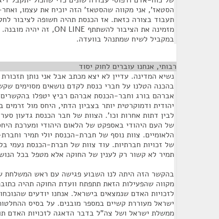
של כוח-אדם ודפוסי עבודה שונים כדי שהכול יתקבל דיגי
הסטאז', אני מקווה שהסטאז' הזה יוכיח את עצמו, ואחר-
תעבוד בצורה כזאת. אז הכנסת תהיה חשופה לציבור לחלו
מזמינה את הציבור להשתתף N LINE
במקביל לשיח שמתנהל בוועדה.
רבותי, אנחנו עוברים לחוק יסוד
¶
נשיא המדינה. עדיין לא יצא מכתב אבל אני נותן תזכורת
בהכנה הטלנו על חברי כנסת לקדם נושאים מסוימים שקש
אברהם בורג וחבר-הכנסת אברהם רביץ יטפלו בהקשרים 
יהודית ודמוקרטית יותר בצביון הדתי, היחס מול זרמים ב
לבין דתות אחרות וכו'. הצוות של חבר הכנסת גדעון סער
של העם היהודי באספקט של הלאום היהודי ומערכת היחסי
הלאומיים. צוות נוסף של חברת-הכנסת יולי תמיר וחברת
של זכויות חברתיות. עוד צוות של חברת-הכנסת נעמי בל
תמיר לא קשור רק לענין של החוקה אלא מטפל בכל הנושא
בהקשר הזה היתה לנו השבוע פגישה עם ראש המשלחת של
מקווה שהפעילות הזאת תתפתח וועדת החוקה תהיה כתובת 
לזכויות האדם שנמצאים בישראל. אנחנו יודעים שהנוכחו
ישראל מעוררת קשיים במספר מובנים. על בסיס ההחלטות
ממשלת ישראל ושל צה"ל בדבר הדאגה לזכויות האדם תו