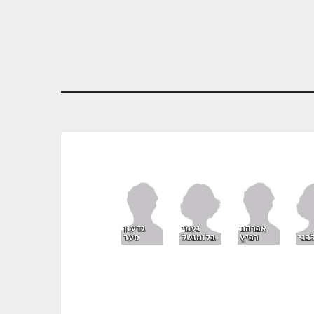
נעמי
אברהם
גדעון
בני
בלומנטל
רביץ
סער