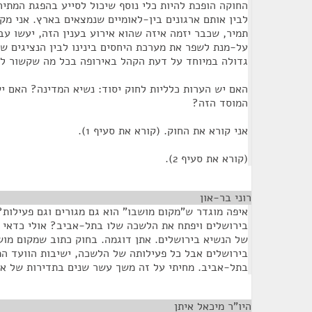
החוקה הופכת להיות כלי נוסף שיכול לסייע בהפגת המתיח
לבין אותם ארגונים בין-לאומיים שנמצאים בארץ. אני מקו
תמיר, שכבר יזמה איזה שהוא אירוע בענין הזה, יעשו ע
על-מנת לשפר את מערכת היחסים בינינו לבין הנציגים ש
גדולה במיוחד על דעת הקהל באירופה בכל מה שקשור למ
האם יש הערות כלליות לחוק יסוד: נשיא המדינה? האם י
המוסד הזה?
אני קורא את החוק. (קורא את סעיף 1).
(קורא את סעיף 2).
רוני בר-און
¶
איפה מוגדר ש"מקום מושבו" הוא גם מגורים וגם פעילות?
בירושלים ויפתח את הלשכה שלו בתל-אביב? אולי כדאי ל
של הנשיא בירושלים. אתן דוגמה. בחוק כתוב שמקום מוש
בירושלים אבל כל פעילותה של הלשכה, ישיבות הוועד המ
בתל-אביב. מחיתי על זה משך עשר שנים בתדירות של א
היו"ר מיכאל איתן
¶