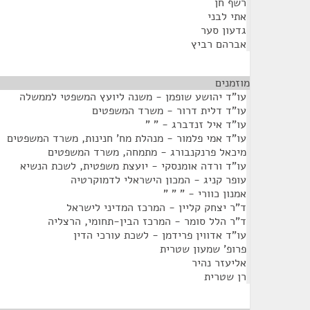
רשף חן
אתי לבני
גדעון סער
אברהם רביץ
מוזמנים
¶
עו"ד יהושע שופמן - משנה ליועץ המשפטי לממשלה
עו"ד דלית דרור - משרד המשפטים
עו"ד איל זנדברג - " "
עו"ד אמי פלמור - מנהלת מח' חנינות, משרד המשפטים
מיכאל פרנקנבורג - מתמחה, משרד המשפטים
עו"ד ורדה אומנסקי - יועצת משפטית, לשכת הנשיא
עופר קניג - המכון הישראלי לדמוקרטיה
אמנון כוורי - " " "
ד"ר יצחק קליין - המרכז המדיני לישראל
ד"ר הלל סומר - המרכז הבין-תחומי, הרצליה
עו"ד אדווין פרידמן - לשכת עורכי הדין
פרופ' שמעון שטרית
אליעזר נהיר
רן שטרית