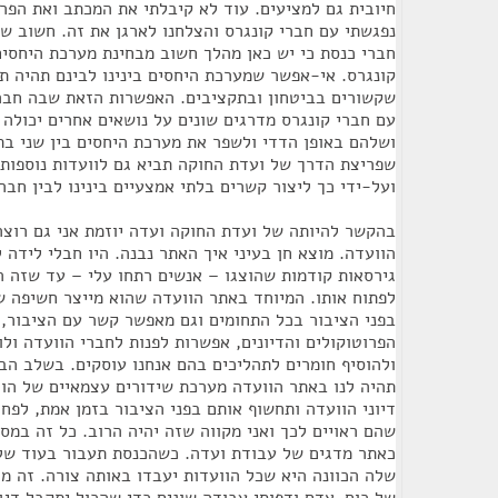
חיובית גם למציעים. עוד לא קיבלתי את המכתב ואת הפרטי
נפגשתי עם חברי קונגרס והצלחנו לארגן את זה. חשוב שז
חברי כנסת כי יש כאן מהלך חשוב מבחינת מערכת היחסים
קונגרס. אי-אפשר שמערכת היחסים בינינו לבינם תהיה תל
שקשורים בביטחון ובתקציבים. האפשרות הזאת שבה חברי
עם חברי קונגרס מדרגים שונים על נושאים אחרים יכולה
ושלהם באופן הדדי ולשפר את מערכת היחסים בין שני בתי
שפריצת הדרך של ועדת החוקה תביא גם לוועדות נוספות 
ועל-ידי כך ליצור קשרים בלתי אמצעיים בינינו לבין חברי
בהקשר להיותה של ועדת החוקה ועדה יוזמת אני גם רוצ
הוועדה. מוצא חן בעיני איך האתר נבנה. היו חבלי לידה 
גירסאות קודמות שהוצגו – אנשים רתחו עלי – עד שזה 
לפתוח אותו. המיוחד באתר הוועדה שהוא מייצר חשיפה ש
בפני הציבור בכל התחומים וגם מאפשר קשר עם הציבור, 
הפרוטוקולים והדיונים, אפשרות לפנות לחברי הוועדה ול
ולהוסיף חומרים לתהליכים בהם אנחנו עוסקים. בשלב הבא
תהיה לנו באתר הוועדה מערכת שידורים עצמאיים של הו
דיוני הוועדה ותחשוף אותם בפני הציבור בזמן אמת, לפח
שהם ראויים לכך ואני מקווה שזה יהיה הרוב. כל זה במס
כאתר מדגים של עבודת ועדה. כשהכנסת תעבור בעוד ש
שלה הכוונה היא שכל הוועדות יעבדו באותה צורה. זה מ