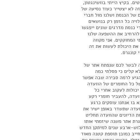
ם. בקיץ הייתי בוושינגטון,
ה לא יצטייר כעוד נסיעה של
 של הכנסת ושלנו מול חברי
ויה כל הזמן רק בנושאים
 כנסת מדרגים שונים ייפגשו
 להרחיב את ההשפעה שלנו
 המחוקקים. אני מקווה
את היכולת לעשות את זה
 קונגרס.
ה לבשר לכם שנפתח אתר של
לא קלים כי פסלתי כמה
הגיע לרמה סבירה שבה אפשר
ל כל החומרים של הוועדה
יכולות לעקוב אחרי כל
וועדה, להעביר חומרי רקע
 בו אנחנו עוסקים כרגע
ועדה שתשדר באופן ישיר את
ות הדיונים שהוועדה תחליט
גרת אתר משנה שיזמתי אותו
לוש-ארבע שנים למיתקן החדש
חייב כמובן תוספת קטנה מאוד