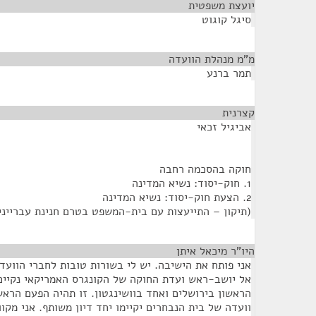
יועצת משפטית
¶
סיגל קוגוט
מ"מ מנהלת הוועדה
¶
תמר ברנע
קצרנית
¶
אביגיל זכאי
חוקה בהסכמה רחבה
1. חוק-יסוד: נשיא המדינה
2. הצעת חוק-יסוד: נשיא המדינה
(תיקון – התייעצות עם בית-המשפט בטרם חנינת עברייני
היו"ר מיכאל איתן
¶
אני פותח את הישיבה. יש לי בשורות טובות לחברי הוועדה
הראשון בירושלים ואחד בוושינגטון. זו תהיה הפעם הרא
וועדה של בית הנבחרים יקיימו יחד דיון משותף. אני מקו