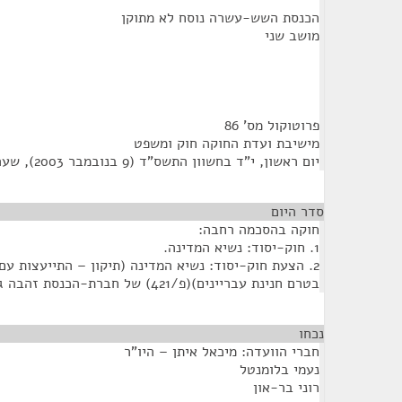
הכנסת השש-עשרה נוסח לא מתוקן
מושב שני
פרוטוקול מס' 86
מישיבת ועדת החוקה חוק ומשפט
יום ראשון, י"ד בחשוון התשס"ד (9 בנובמבר 2003), שעה 10:00
סדר היום
חוקה בהסכמה רחבה:
1. חוק-יסוד: נשיא המדינה.
2. הצעת חוק-יסוד: נשיא המדינה (תיקון – התייעצות עם בית-המשפט
בטרם חנינת עבריינים)(פ/421) של חברת-הכנסת זהבה גלאון.
נכחו
¶
חברי הוועדה: מיכאל איתן – היו"ר
נעמי בלומנטל
רוני בר-און