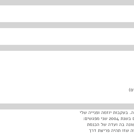
ם)
. בעקבות יוזמה ופנייה שלי
אל יושב-ראש ועדת החוקה של הקונגרס האמריקאי נקיים בשנת 2004 שני מפגשים:
שונה בה ועדה של הכנסת
וה שזו תהיה פריצת דרך