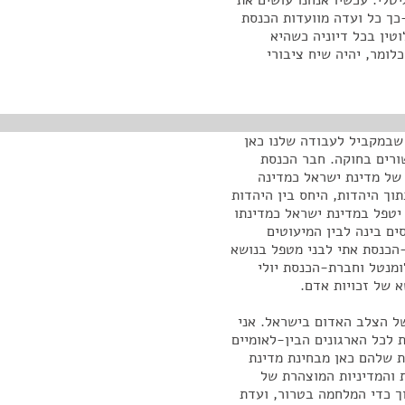
טלי. עכשיו אנחנו עושים את
כך כל ועדה מוועדות הכנסת
טין בכל דיוניה כשהיא
O, זה יהיה מובנה. כלומר, יהיה שיח ציבורי
 שבמקביל לעבודה שלנו כאן
ורים בחוקה. חבר הכנסת
של מדינת ישראל כמדינה
תוך היהדות, היחס בין היהדות
 יטפל במדינת ישראל כמדינתו
ם בינה לבין המיעוטים
-הכנסת אתי לבני מטפל בנושא
ומנטל וחברת-הכנסת יולי
 של זכויות אדם.
 הצלב האדום בישראל. אני
לכל הארגונים הבין-לאומיים
ת שלהם כאן מבחינת מדינת
 והמדיניות המוצהרת של
ך כדי המלחמה בטרור, ועדת