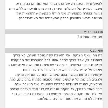
להשלים את העבודה של הנציב, כי הוא נותן הרבה מידע,
מעבר למידע של המתלונן היחיד, הוא נותן פריסה כוללת, הוא
נעשה בצורה מקצועית. אני הייתי מבקשת שהתוצאות של
המשוב יובאו בחשבון כחלק מהעבודה של האומבודסמן.
אברהם רביץ
¶
מה זאת אומרת?
אתי לבני
¶
זה מה שאני מציעה. אני חושבת שזה מוסד חשוב, לא צריך
להתנגד לו, אבל צריך לחבר אותו לכל המערכת של הביקורת
שניתנת לבתי המשפט. נדמה לי שראיתי בחוק הזה איזה שהוא
פוקוס על עניין של אכיפה. אני חושבת שיגיעו דוחות
שהוועדה הזאת תעשה בהם שימוש, תתן עליהם את הדעת
ולנציב תלונות על שופטים תהיה סמכות לפתוח בהליכים, לתת
המלצות, לפנות לוועדות להדחת שופטים. אני חושבת שזה
דבר מאוד מבורך, כי חוקים טובים יש לנו אבל מערכת אכיפה
אין לנו. אני מקווה שתעשי שימוש רב במערכת האכיפה, כדי
שזאת לא תהיה אות מתה. שיהיה בהצלחה.