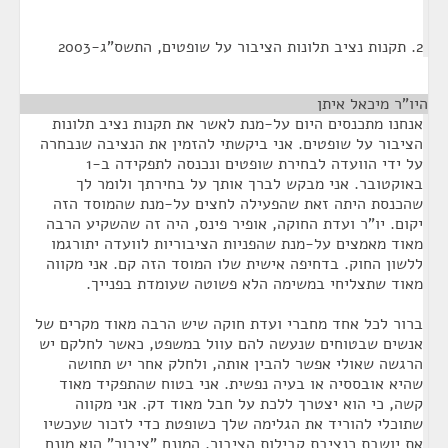
2. תקנות נציב תלונות הציבור על שופטים, התשס"ג-2003
היו"ר מיכאל איתן
¶
אנחנו מתכנסים היום על-מנת לאשר את תקנות נציב תלונות
הציבור על שופטים. אני ביקשתי להזמין את הנציבה שנבחרה
על ידי הוועדה לבחירת שופטים ונכנסה לתפקידה ב-1
באוקטובר. אני מבקש לברך אותך על בחירתך ולומר לך
שהכנסת היתה זאת שהפעילה לחצים על-מנת שהמוסד הזה
יקום. יו"ר ועדת החוקה, אופיר פינס, היה זה שהשקיע הרבה
מאוד מאמצים על-מנת שהפניות הציבוריות לוועדה יתורגמו
ללשון החוק. בדחיפה אישית שלו המוסד הזה קם. אני מקווה
מאוד שתצליחי במשימה הלא פשוטה שעומדת בפנייך.
ברור לכל אחד מחברי ועדת חוקה שיש הרבה מאוד מקרים של
אנשים שבטוחים שנעשה להם עוול במשפט, כאשר לחלקם יש
הרגשה שאולי אפשר להבין אותה, ולחלק אחר יש תחושה
שהיא אובססיה או בעיה נפשית. אני בטוח שהתפקיד מאוד
קשה, כי הוא יצטרך ללכת על חבל מאוד דק. אני מקווה
שתוכלי להוריד את הגלימה שלך כשופטת כדי לזכור שעכשיו
את יושבת כנציבת קבילות הציבור. המונח "ציבור" הוא מונח