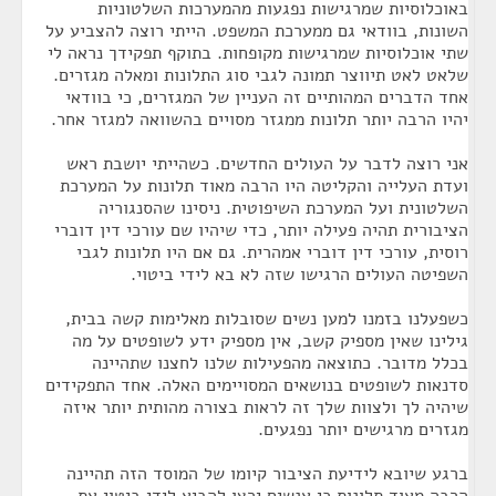
באוכלוסיות שמרגישות נפגעות מהמערכות השלטוניות
השונות, בוודאי גם ממערכת המשפט. הייתי רוצה להצביע על
שתי אוכלוסיות שמרגישות מקופחות. בתוקף תפקידך נראה לי
שלאט לאט תיווצר תמונה לגבי סוג התלונות ומאלה מגזרים.
אחד הדברים המהותיים זה העניין של המגזרים, כי בוודאי
יהיו הרבה יותר תלונות ממגזר מסויים בהשוואה למגזר אחר.
אני רוצה לדבר על העולים החדשים. כשהייתי יושבת ראש
ועדת העלייה והקליטה היו הרבה מאוד תלונות על המערכת
השלטונית ועל המערכת השיפוטית. ניסינו שהסנגוריה
הציבורית תהיה פעילה יותר, כדי שיהיו שם עורכי דין דוברי
רוסית, עורכי דין דוברי אמהרית. גם אם היו תלונות לגבי
השפיטה העולים הרגישו שזה לא בא לידי ביטוי.
כשפעלנו בזמנו למען נשים שסובלות מאלימות קשה בבית,
גילינו שאין מספיק קשב, אין מספיק ידע לשופטים על מה
בכלל מדובר. כתוצאה מהפעילות שלנו לחצנו שתהיינה
סדנאות לשופטים בנושאים המסויימים האלה. אחד התפקידים
שיהיה לך ולצוות שלך זה לראות בצורה מהותית יותר איזה
מגזרים מרגישים יותר נפגעים.
ברגע שיובא לידיעת הציבור קיומו של המוסד הזה תהיינה