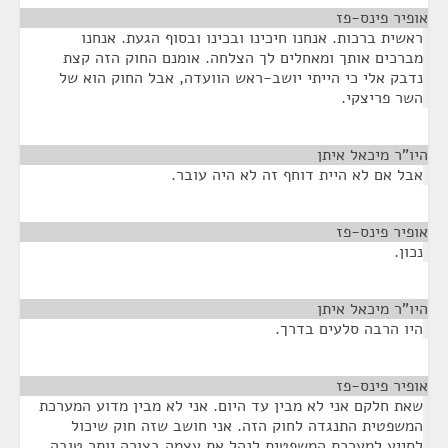
אופיר פינס-פז
¶
ראשית ברכות. אנחנו חיכינו ובכינו ובסוף הגעת. אנחנו
מברכים אותך ומאחלים לך הצלחה. אומנם החוק הזה קצת
נדבק אלי כי הייתי יושב-ראש הוועדה, אבל החוק הוא של
השר פריצקי.
היו"ר מיכאל איתן
¶
אבל אם לא היית דוחף זה לא היה עובר.
אופיר פינס-פז
¶
נכון.
היו"ר מיכאל איתן
¶
היו הרבה סלעים בדרך.
אופיר פינס-פז
¶
שאת חלקם אני לא מבין עד היום. אני לא מבין מדוע המערכת
המשפטית התנגדה לחוק הזה. אני חושב שזה חוק שיכול
לסייע למערכת המשפטית לנהל את עצמה בצורה יותר טובה.