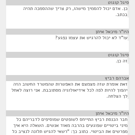
סיגל קוגוט
¶
כן. אדם יכול להסמיך מישהו, רק צריך שההסמכה תהיה
בכתב.
היו"ר מיכאל איתן
¶
עו"ד לא יכול להרגיש את עצמו נפגע?
סיגל קוגוט
¶
זה כן.
אברהם רביץ
¶
זאת אומרת שזה מצמצם את האפשרות שהמשרד החשוב הזה
יהפוך להיות לפה לכל אידיאולוגיה מסתובבת. אני רוצה לאחל
לך הצלחה.
היו"ר מיכאל איתן
¶
חבר הכנסת רביץ התייחס לשופטים שמוסיפים לדבריהם כל
מיני ביטויים שפוגעים בהרבה מאוד אנשים. השאלה היא איך
מפרשים את הביטוי. כתוב כך: "רשאי להגיש תלונה לנציב כל