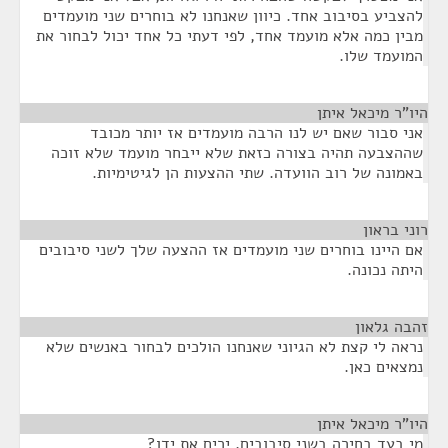
להצביע בסיבוב אחד. כיוון שאנחנו לא בוחרים שני מועמדים
מבין כמה אלא מועמד אחד, לפי דעתי כל אחד יכול לבחור את
המועמד שלו.
היו"ר מיכאל איתן
¶
אני סבור שאם יש לנו הרבה מועמדים אז יותר מכובד
שההצבעה תהיה בצורה כזאת שלא ייבחר מועמד שלא זוכה
באמונה של רוב הוועדה. שתי ההצעות הן לגיטימיות.
רוני בראון
¶
אם היינו בוחרים שני מועמדים אז ההצעה שלך לשני סיבובים
היתה נכונה.
זהבה גלאון
¶
נראה לי קצת לא הגיוני שאנחנו הולכים לבחור באנשים שלא
נמצאים כאן.
היו"ר מיכאל איתן
¶
מי בעד בחירה בשני סיבובים, ירים את ידו?