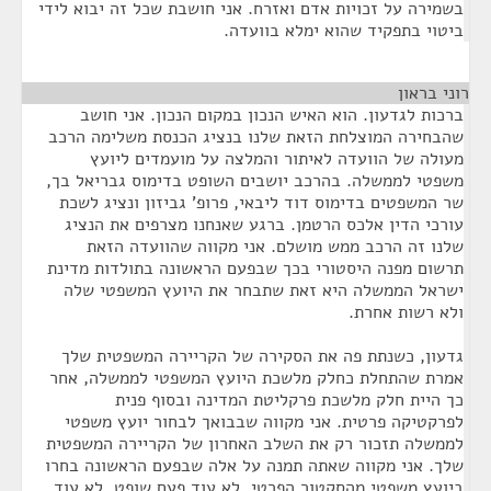
בשמירה על זכויות אדם ואזרח. אני חושבת שכל זה יבוא לידי
ביטוי בתפקיד שהוא ימלא בוועדה.
רוני בראון
¶
ברכות לגדעון. הוא האיש הנכון במקום הנכון. אני חושב
שהבחירה המוצלחת הזאת שלנו בנציג הכנסת משלימה הרכב
מעולה של הוועדה לאיתור והמלצה על מועמדים ליועץ
משפטי לממשלה. בהרכב יושבים השופט בדימוס גבריאל בך,
שר המשפטים בדימוס דוד ליבאי, פרופ' גביזון ונציג לשכת
עורכי הדין אלכס הרטמן. ברגע שאנחנו מצרפים את הנציג
שלנו זה הרכב ממש מושלם. אני מקווה שהוועדה הזאת
תרשום מפנה היסטורי בכך שבפעם הראשונה בתולדות מדינת
ישראל הממשלה היא זאת שתבחר את היועץ המשפטי שלה
ולא רשות אחרת.
גדעון, כשנתת פה את הסקירה של הקריירה המשפטית שלך
אמרת שהתחלת כחלק מלשכת היועץ המשפטי לממשלה, אחר
כך היית חלק מלשכת פרקליטת המדינה ובסוף פנית
לפרקטיקה פרטית. אני מקווה שבבואך לבחור יועץ משפטי
לממשלה תזכור רק את השלב האחרון של הקריירה המשפטית
שלך. אני מקווה שאתה תמנה על אלה שבפעם הראשונה בחרו
ביועץ משפטי מהסקטור הפרטי, לא עוד פעם שופט, לא עוד