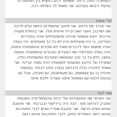
לממשלה הטוב ביותר שאפשר היום למצוא בין המועמדים
שיעלו ויבואו בפניכם. אני מאחל לך הצלחה רבה.
יורי שטרן
¶
אני מברך את גדעון. אני חושב שהאחדות הזאת שלא חייבה
את הסיבוב השני זאת זכייה אישית שלו. אני בהחלט מקווה
שייבחר יועץ משפטי שיהיה מהמוצלחים שהיו בתולדות
המדינה, כי היו מוצלחים והיו לא כל כך מוצלחים. היו כאלה
שהיו חותמת גומי לדברים מאוד לא תקינים שהממשלה עשתה,
והיו כאלה שטירפדו את הצעדים הנכונים שהממשלה עשתה.
במצב הלא כל כך טוב שנמצאת המערכת המשפטית כולה,
תפקידו של היועץ המשפטי לממשלה יהיה מאוד קריטי. אני
מאחל לוועדה כולה ולגדעון כנציג שלנו לבחור במועמד
שיהיה בו גם עצמאות, גם מקצוענות, גם תעוזה, אבל גם
נכונות ללכת עם הממשל איפה שצריך ללכת איתו.
אתי לבני
¶
אני הסרתי את המועמדות שלי כיוון שהקואליציה התכנסה
מסביב לגדעון סער. הכל היה בידיעתי ובברכתי. אני חושבת
שהוא האיש הראוי. אני עוקבת אחריו שנים לגבי החשיבות
שהוא רואה בשמירת החוק, לגבי החשיבות שהוא רואה