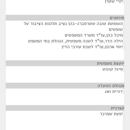
יורי שטרן
מוזמנים
¶
השופטת טובה שטרסברג-כהן נציב תלונות הציבור על
שופטים
מיכל כהן,עו"ד משרד המשפטים
הילה הדר,עו"ד לשכה משפטית, הנהלת בתי המשפט
יוסי ארנון,עו"ד לשכת עורכי הדין
יועצת משפטית
¶
סיגל קוגוט
מנהלת הוועדה
¶
דורית ואג
קצרנית
¶
יפעת שפרכר