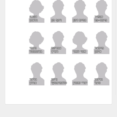
זהבה
אופיר
גלאון
פינס-פז
נסים דהן
רשף חן
נעמי
מיכאל
אברהם
אתי לבני
בלומנטל
איתן
רביץ
גדעון
ניסן
גלעד
סער
יורי שטרן
סלומינסקי
ארדן