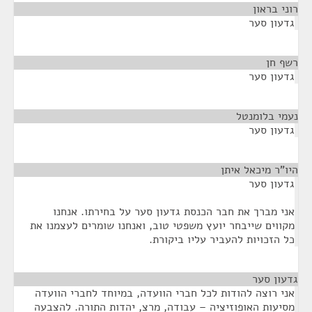
רוני בראון
¶
גדעון סער
רשף חן
¶
גדעון סער
נעמי בלומנטל
¶
גדעון סער
היו"ר מיכאל איתן
¶
גדעון סער
אני מברך את חבר הכנסת גדעון סער על בחירתו. אנחנו
מקווים שייבחר יועץ משפטי טוב, ואנחנו שומרים לעצמנו את
כל הזכויות להעביר עליו ביקורת.
גדעון סער
¶
אני רוצה להודות לכל חברי הוועדה, במיוחד לחברי הוועדה
מסיעות האופוזיציה – עבודה, מרצ, יהדות התורה. להצבעה