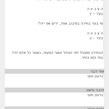
ה צ ב ע ה
בעד – 7
מי בעד בחירה בסיבוב אחד, ירים את ידו?
ה צ ב ע ה
בעד – 2
הבחירה תתנהל לפי הנוהל שאני הצעתי, כאשר כל אדם יגיד
במי הוא בוחר.
אתי לבני
¶
גדעון סער
זהבה גלאון
¶
גדעון סער
גלעד ארדן
¶