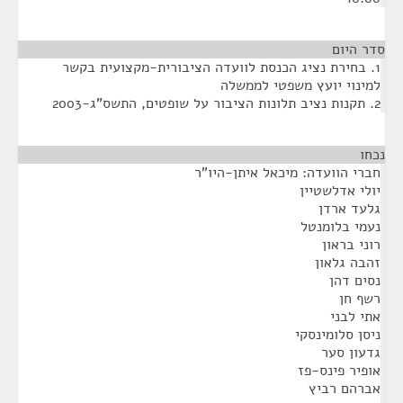
סדר היום
1. בחירת נציג הכנסת לוועדה הציבורית-מקצועית בקשר
למינוי יועץ משפטי לממשלה
2. תקנות נציב תלונות הציבור על שופטים, התשס"ג-2003
נכחו
¶
חברי הוועדה: מיכאל איתן-היו"ר
יולי אדלשטיין
גלעד ארדן
נעמי בלומנטל
רוני בראון
זהבה גלאון
נסים דהן
רשף חן
אתי לבני
ניסן סלומינסקי
גדעון סער
אופיר פינס-פז
אברהם רביץ