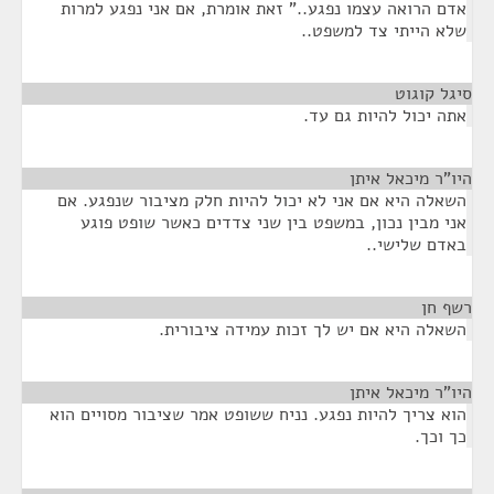
אדם הרואה עצמו נפגע.." זאת אומרת, אם אני נפגע למרות
שלא הייתי צד למשפט..
סיגל קוגוט
¶
אתה יכול להיות גם עד.
היו"ר מיכאל איתן
¶
השאלה היא אם אני לא יכול להיות חלק מציבור שנפגע. אם
אני מבין נכון, במשפט בין שני צדדים כאשר שופט פוגע
באדם שלישי..
רשף חן
¶
השאלה היא אם יש לך זכות עמידה ציבורית.
היו"ר מיכאל איתן
¶
הוא צריך להיות נפגע. נניח ששופט אמר שציבור מסויים הוא
כך וכך.