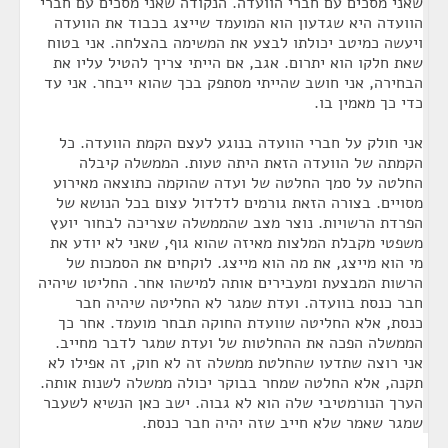
שאני מסכים עם חברי הוועדה. הנקודה שאני מסכים עם חברי
הוועדה היא שגדעון הוא המועמד שייצג בכבוד את הוועדה
ויעשה כמיטב יכולתו לבצע את המשימה בהצלחה. אני בטוח
שאת חלקו הוא יתרום. אגב, אם הייתי צריך להטיל עליו את
הבחירה, אני חושב שהייתי מסתפק בכך שהוא ייבחר. אני עד
כדי כך מאמין בו.
אני חולק על חברי הוועדה בנוגע לעצם הקמת הוועדה. כל
הקמתה של הוועדה הזאת היתה טעות. הממשלה קיבלה
החלטה על סמך החלטה של ועדה שהוקמה כתוצאה מאירוע
מסויים. בצורה הזאת גורמים לדלדול עצום בכל הנושא של
הפרדת הרשויות. נוצר מצב שהממשלה שצריכה לבחור יועץ
משפטי מקבלת המלצות מאיזה שהוא גוף, שאני לא יודע את
מי הוא מייצג, את מה הוא מייצג. לוקחים את הסמכות של
הרשות המבצעת ומעבירים אותה למישהו אחר. החליטו שיהיה
חבר כנסת בוועדה. ועדת שמגר לא החליטה שיהיה חבר
כנסת, אלא החליטה שוועדת החוקה תבחר מועמד. אחר כך
הממשלה הפכה את ההחלטות של ועדת שמגר לדבר מחייב.
אני רוצה שתדעו שהחלטת ממשלה זה לא חוק, זה אפילו לא
תקנה, אלא החלטה שמחר בבוקר יכולה ממשלה לשנות אותה.
הערך הנורמטיבי שלה הוא לא גבוה. ישב כאן הנשיא לשעבר
שמגר שאמר שלא חייב שזה יהיה חבר כנסת.