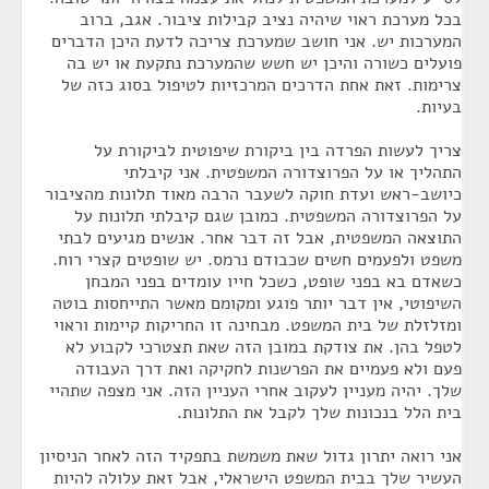
בכל מערכת ראוי שיהיה נציב קבילות ציבור. אגב, ברוב
המערכות יש. אני חושב שמערכת צריכה לדעת היכן הדברים
פועלים כשורה והיכן יש חשש שהמערכת נתקעת או יש בה
צרימות. זאת אחת הדרכים המרכזיות לטיפול בסוג כזה של
בעיות.
צריך לעשות הפרדה בין ביקורת שיפוטית לביקורת על
התהליך או על הפרוצדורה המשפטית. אני קיבלתי
כיושב-ראש ועדת חוקה לשעבר הרבה מאוד תלונות מהציבור
על הפרוצדורה המשפטית. כמובן שגם קיבלתי תלונות על
התוצאה המשפטית, אבל זה דבר אחר. אנשים מגיעים לבתי
משפט ולפעמים חשים שכבודם נרמס. יש שופטים קצרי רוח.
כשאדם בא בפני שופט, כשכל חייו עומדים בפני המבחן
השיפוטי, אין דבר יותר פוגע ומקומם מאשר התייחסות בוטה
ומזלזלת של בית המשפט. מבחינה זו החריקות קיימות וראוי
לטפל בהן. את צודקת במובן הזה שאת תצטרכי לקבוע לא
פעם ולא פעמיים את הפרשנות לחקיקה ואת דרך העבודה
שלך. יהיה מעניין לעקוב אחרי העניין הזה. אני מצפה שתהיי
בית הלל בנכונות שלך לקבל את התלונות.
אני רואה יתרון גדול שאת משמשת בתפקיד הזה לאחר הניסיון
העשיר שלך בבית המשפט הישראלי, אבל זאת עלולה להיות