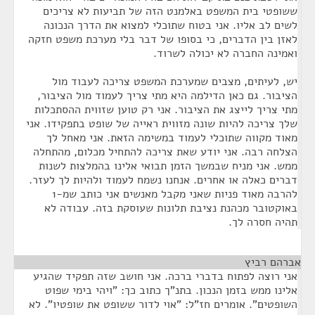
ששופטי בית המשפט באלמנט הזה של תביעות לא צריכים
לשים לב אליו. אני בטוח שתוכלי למצוא את הדרך הנכונה
לאזן בין הדברים, כי בסופו של דבר בלי מערכת משפט חזקה
ואמינה החברה לא יכולה לשרוד.
יש, לעיתים, מצבים שמערכת המשפט צריכה לעבוד מול
הציבור. גם כאן הדילמה היא מתי צריך לעמוד מול הציבור,
מתי צריך לייצג את הציבור. אני רק טוען שזווית ההסתכלות
שלך צריכה להיות שונה מזווית ראייה של שופט בתפקידו. אני
מאוד מקווה שתוכלי לעמוד במשימה הזאת. אני מאחל לך
הצלחה רבה. אני יודע שאת צריכה להתחיל מכלום, מהתחלה
ממש. אני מניח שבמשך הזמן תבואי אלינו בהמלצות לשנות
דברים כאלה או אחרים. אנחנו נשמח לעמוד ולהיות לך לעזר.
להרבה מאוד פניות שאני מקבל מאנשים אני כותב שמ-1
באוקטובר מכהנת נציבת תלונות שעוסקת בזה. עבודה לא
תהיה חסרה לך.
אברהם רביץ
¶
אני רוצה לפתוח בדברי ברכה. אני חושב שזה תפקיד שהגיע
אלינו ממש בזמן הנכון. בתנ"ך כתוב כך: "ויהי בימי שפוט
השופטים". אומרים חז"ל: "אוי לדור ששופט את שופטיו". לא