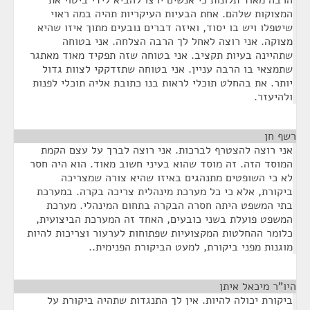
הרבה מאוד תלונות כי אנשים ירצו להביא לידי ביטוי את
המצוקות שלהם. אחת הבעיות העיקריות תהיה במה ראוי
שיטפלו ויש בו יסוד, ואיזה דברים נובעים מתוך איזו שהיא
מצוקה. אני רוצה לאחל לך הרבה הצלחה. אני בטוחה
שתהיינה בעיות תקציב. אני בטוחה שזה תפקיד מאוד מאתגר
שתמצאי בו הרבה עניין. אני בטוחה שתזדקקי לצוות גדול
יותר. את בהחלט תוכלי לראות בנו כתובת אליה תוכלי לפנות
ולהיעזר.
רשף חן
¶
אני רוצה להצטרף לברכות. אני רוצה לברך על עצם הקמת
המוסד הזה. זה מוסד שהוא בעיני חשוב מאוד. הוא היה חסר
לא כי השופטים מתנהגים באיזו שהיא צורה שמצריכה
ביקורת, אלא כי כל מערכת מינהלית צריכה בקרה. במערכת
בתי המשפט היתה חסרה הבקרה בתחום המינהלי. מערכת
המשפט פועלת בשני כובעים, האחד זה המערכת הביצועית,
כלומר ההחלטות המקצועיות שפתוחות לערעור וצריכות להיות
מוגנות מפני ביקורת, למעט הביקורת הפנימית..
היו"ר מיכאל איתן
¶
ביקורת יכולה להיות. אין לך התנגדות שתהיה ביקורת על