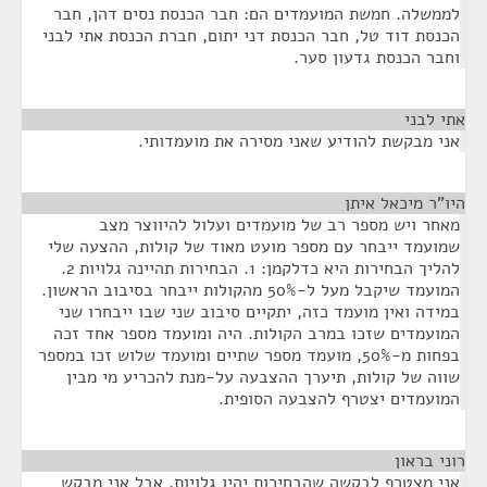
לממשלה. חמשת המועמדים הם: חבר הכנסת נסים דהן, חבר
הכנסת דוד טל, חבר הכנסת דני יתום, חברת הכנסת אתי לבני
וחבר הכנסת גדעון סער.
אתי לבני
¶
אני מבקשת להודיע שאני מסירה את מועמדותי.
היו"ר מיכאל איתן
¶
מאחר ויש מספר רב של מועמדים ועלול להיווצר מצב
שמועמד ייבחר עם מספר מועט מאוד של קולות, ההצעה שלי
להליך הבחירות היא כדלקמן: 1. הבחירות תהיינה גלויות 2.
המועמד שיקבל מעל ל-50% מהקולות ייבחר בסיבוב הראשון.
במידה ואין מועמד כזה, יתקיים סיבוב שני שבו ייבחרו שני
המועמדים שזכו במרב הקולות. היה ומועמד מספר אחד זכה
בפחות מ-50%, מועמד מספר שתיים ומועמד שלוש זכו במספר
שווה של קולות, תיערך ההצבעה על-מנת להכריע מי מבין
המועמדים יצטרף להצבעה הסופית.
רוני בראון
¶
אני מצטרף לבקשה שהבחירות יהיו גלויות, אבל אני מבקש