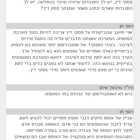
פסקי דין, יש לך התנגדות שיהיה שינוי בהחלטה. יש לך
התנגדות שאדם יכתוב מאמר שמבקר פסק דין?
רשף חן
¶
אני חושב שהביקורת על פסקי דין צריכה להיות בתוך מערכת
המשפט. המערכת שאנחנו מדברים עליה פה נותנת שירות
לציבור. בעיני התפקיד של אומבודסמן יותר משהוא בא לעסוק
בביטויים כאלה ואחרים של שופטים הוא בא להנחיל ערך.
הערך הזה הוא לתת שירות לציבור. דווקא המערכת המשפטית
בעייתית בנושא הזה. לדעתי אנחנו לא נותנים כלים כדי לתת
שירות כי יש מעט מידי שופטים ויותר מידי פסקי דין.
היו"ר מיכאל איתן
¶
היא לא האומבודסמן של הנהלת בתי המשפט.
רשף חן
¶
עניין של עומס תיקים לגבי שופט מסויים יכול להגיע לשם.
צריך לזכור שהשופטים הם בני אדם. כשאתה מכניס אדם
לתוך לחץ ועומס של עבודה הוא מגיב בצורה מסויימת.
התנהגות השופטים היא פונקציה של העומס שבו הם נמצאים.