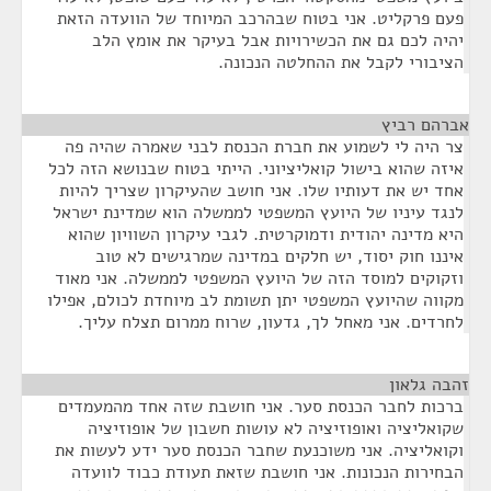
פעם פרקליט. אני בטוח שבהרכב המיוחד של הוועדה הזאת
יהיה לכם גם את הכשירויות אבל בעיקר את אומץ הלב
הציבורי לקבל את ההחלטה הנכונה.
אברהם רביץ
¶
צר היה לי לשמוע את חברת הכנסת לבני שאמרה שהיה פה
איזה שהוא בישול קואליציוני. הייתי בטוח שבנושא הזה לכל
אחד יש את דעותיו שלו. אני חושב שהעיקרון שצריך להיות
לנגד עיניו של היועץ המשפטי לממשלה הוא שמדינת ישראל
היא מדינה יהודית ודמוקרטית. לגבי עיקרון השוויון שהוא
איננו חוק יסוד, יש חלקים במדינה שמרגישים לא טוב
וזקוקים למוסד הזה של היועץ המשפטי לממשלה. אני מאוד
מקווה שהיועץ המשפטי יתן תשומת לב מיוחדת לכולם, אפילו
לחרדים. אני מאחל לך, גדעון, שרוח ממרום תצלח עליך.
זהבה גלאון
¶
ברכות לחבר הכנסת סער. אני חושבת שזה אחד מהמעמדים
שקואליציה ואופוזיציה לא עושות חשבון של אופוזיציה
וקואליציה. אני משוכנעת שחבר הכנסת סער ידע לעשות את
הבחירות הנכונות. אני חושבת שזאת תעודת כבוד לוועדה