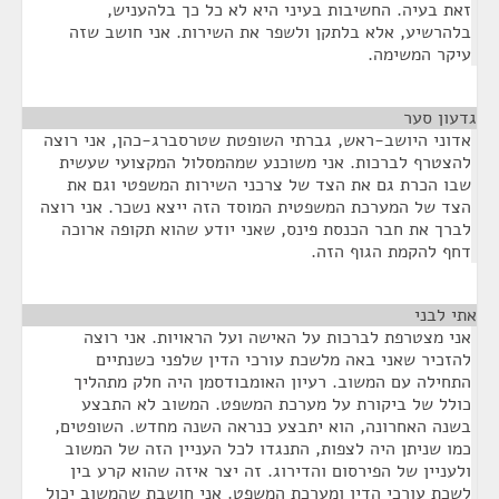
זאת בעיה. החשיבות בעיני היא לא כל כך בלהעניש,
בלהרשיע, אלא בלתקן ולשפר את השירות. אני חושב שזה
עיקר המשימה.
גדעון סער
¶
אדוני היושב-ראש, גברתי השופטת שטרסברג-כהן, אני רוצה
להצטרף לברכות. אני משוכנע שמהמסלול המקצועי שעשית
שבו הכרת גם את הצד של צרכני השירות המשפטי וגם את
הצד של המערכת המשפטית המוסד הזה ייצא נשכר. אני רוצה
לברך את חבר הכנסת פינס, שאני יודע שהוא תקופה ארוכה
דחף להקמת הגוף הזה.
אתי לבני
¶
אני מצטרפת לברכות על האישה ועל הראויות. אני רוצה
להזכיר שאני באה מלשכת עורכי הדין שלפני כשנתיים
התחילה עם המשוב. רעיון האומבודסמן היה חלק מתהליך
כולל של ביקורת על מערכת המשפט. המשוב לא התבצע
בשנה האחרונה, הוא יתבצע כנראה השנה מחדש. השופטים,
כמו שניתן היה לצפות, התנגדו לכל העניין הזה של המשוב
ולעניין של הפירסום והדירוג. זה יצר איזה שהוא קרע בין
לשכת עורכי הדין ומערכת המשפט. אני חושבת שהמשוב יכול