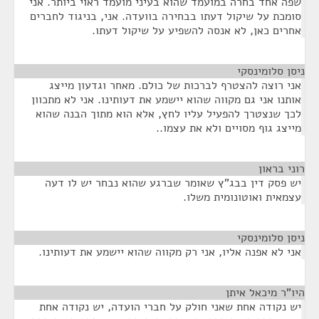
שפה אחד בחרה במועמד שהוא בעיני מועמד ראוי ביותר. אני
סומכת על שיקול דעתו בבחירה בוועדה. אני, בניגוד לחברים
אחרים כאן, לא אנסה להשפיע על שיקול דעתו.
ניסן סלומינסקי
¶
אני רוצה להצטרף לברכות של כולם. מאחר וגדעון מייצג
אותנו אני גם מקווה שהוא יישמע את דעותינו. אני לא מתכוון
לכך שנצטרך להפעיל עליו לחץ, אלא הוא מתוך הבנה שהוא
מייצג גוף מסויים ולא את עצמו..
רוני בראון
¶
יש פסק דין בבג"ץ שאומר שברגע שהוא נבחר יש לו דעה
עצמאית ואוטונומית משלו.
ניסן סלומינסקי
¶
אני לא אפנה אליו, אני רק מקווה שהוא יישמע את דעותינו.
היו"ר מיכאל איתן
¶
יש נקודה אחת שאני חולק על חברי הועדה, יש נקודה אחת