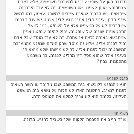
מדובר כאן על שופט שנכנס למערכת משפטית, אלא באדם
שבמפורש אמון לשפוט את השופטים. זה לא עוד היררכיה
שיפוטית. יש דברים שאינם שייכים למשפט עצמו, כמו למשל
עינוי הדין. עינוי הדין איננו נוגע לדין עצמו. יש עוד דברים
שמדברים לא על המשפט אלא על השופט, כמו למשל
התבטאויות שונות של שופטים. יכול להיות שופט מצויין
שמתבטא בצורה כזאת או אחרת. זה לא עוד מוסד שכל אדם
יכול לפנות אליו, אלא זה מוסד שרק האדם שנפגע מהמערכת
המשפטית יכול לפנות אליו. זה לא מישהו שלא מוצא חן
בעיניו איזה שהוא פסק דין מחליט לפנות. כך משתמע
מהתקנות, נכון?
סיגל קוגוט
¶
חוץ מהנפגע רק נשיא בית המשפט שבו מדובר או השר רשאים
לפנות לנציב. התקנות האלו לא חלות על נשיא בית המשפט
העליון, כלומר הוא לא צריך למלא את הטופס הזה.
רשף חן
¶
עו"ד חייב את הסכמת הלקוח שלו בשביל להגיש תלונה.