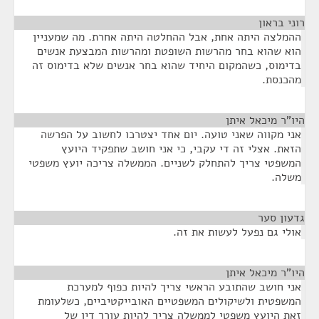
רוני בראון
¶
ההמלצה היתה אחת, אבל ההחלטה היתה אחרת. מה שמעניין
הוא שהוא בחר מהרשות השופטת ומהרשות המבצעת אנשים
בדימוס, כשהמקום היחיד שהוא בחר אנשים שלא בדימוס זה
מהכנסת.
היו"ר מיכאל איתן
¶
אני מקווה שאני טועה. יום אחד יצטרכו לחשוב על הפרשה
הזאת. אצלי זה די עקבי, כי אני חושב שתפקיד היועץ
המשפטי צריך להתחלק לשניים. הממשלה צריכה יועץ משפטי
משלה.
גדעון סער
¶
אולי גם נפעל לעשות את זה.
היו"ר מיכאל איתן
¶
אני חושב שהתובע הראשי צריך להיות כפוף למערכת
המשפטית ולשיקולים המשפטיים האובייקטיביים, כשלעומת
זאת היועץ משפטי לממשלה צריך להיות עורך דין של