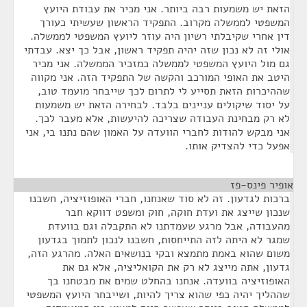
הזאת יש משמעות רבה ביותר. אני מכיר את עבודת היועץ
המשפטי לממשלה מקרוב. התפקיד הראשון שעשיתי כעורך
דין אחרי שקיבלתי רשיון היה עוזר ליועץ המשפטי לממשלה.
אולי זה לא נכון שזה יהיה תפקיד ראשון, אבל כך יצא. עבדתי
גם מול היועץ המשפטי לממשלה כמזכיר הממשלה. אני מכיר
היטב את האופי המורכב והקשה של התפקיד הזה. אני מקווה
שההיכרות הזאת תסייע לי לתרום לכך שייבחר מועמד טוב,
על יסוד שיקולים עניינים בלבד. לבחירה הזאת יש משמעות
לא רק מבחינת העבודה שצריכה להיעשות, אלא מעבר לכך.
אני מבקש להודות לחברי הוועדה על האמון שהם נתנו בי, אני
אפעל כדי להצדיק אותו.
אופיר פינס-פז
¶
ברכות לגדעון. זה לא סוד שאנחנו, חברי האופוזיציה, חשבנו
שנכון שייצג את ועדת חוקה, חוק ומשפט דווקא חבר
מהעבודה, אבל מרגע שעמדתנו לא התקבלה וגם בוועדת
שמגר לא היתה לזה התייחסות, חשבנו לנכון לתמוך בגדעון
משום שהוא באמת מתמצא ובקי בנושאים האלה. מהרגע הזה,
גדעון, אתה מייצג לא רק את הקואליציה, אלא גם את
האופוזיציה בוועדה. אנחנו בהחלט שמים את מבטחנו בך
שההליך יהיה כפי שהוא צריך להיות, ושייבחר היועץ המשפטי