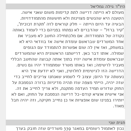
היו"ר גילה גמליאל
¶
מעולם לא הייתה דרישה לתת קדימות משום שאני אישה.
הטענה היא שהנשים מצוינות ולא חוששות מהתמודדויות.
הבעיה עד היום הייתה – חלק קוראים לזה 'תקרת זכוכית',
'קיר ברזל' – שהדברים לא נפתחו בפניהם כדי לעמוד באותה
נקודה של התמודדות. אם מלכתחילה החשב לא מעביר את
אחד המשרדים שבראשם עומדת אישה אז בוודאי היא לא
במשחק, ואז אין לה שום אפשרות להתמודד עם הגופים
שמולה. אותו דבר כאן. דרישתנו הראשונית היא שהמשרדים
שבראשם עומדת אישה יהיו בתוך אותה קבוצה שהחשב הכללי
מעביר לרשימה; ואז באותו משרד שמתמודד יהיו גם נשים.
הדרישה הזו לגיטימית לחלוטין, ואני לא יודעת איך היא
נעשתה עד היום; עצוב לי לשמוע שאנחנו צריכים לחייב כדי
שזה יהיה, הייתי מצפה שזו תהיה מדיניות ברורה הנסמכת על
החוק שדורש תמיד העדפה מתקנת, ולא צריך לחייב את זה.
אני אישית אוציא קודם-כל דרישה הנסמכת על החוק, ואם לא
יותירו בפנינו שום אופציות אז כן נחייב חקיקה, וזה יהיה חבל
מאוד.
חגית שני
¶
נכון לאתמול רשומים במאגר 339 משרדים שזה חובק בערך