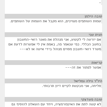
-
טובה הילמן
¶
שמות השותפים מצוינים, הוא מקבל את השמות של השותפים.
חגית שני
¶
אם יורשה לי לקטוע, אני מנהלת את מאגר רואי-החשבון
בחשב הכללי. כפי שנאמר פה, באמת אין לי אפשרות לדעת אם
משרד רואי-חשבון מסוים מנוהל בידי אישה או לא---
קריאות
¶
אפשר לפתור את זה---
היו"ר גילה גמליאל
¶
סליחה, אני מבקשת לקיים דיון תרבותי.
טובה פשדצקי
¶
לא קשה לתת את האינפורמציה, ויחד עם השאלון להוסיף גם