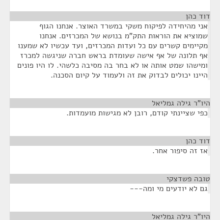
דוד כהן
¶
אני מהיחידה לפיקוח משקי במשרד האוצר. אנחנו הגוף
שמוציא את הוראות התק"מ בנושא של המכרזים. אנחנו
מקיימים קשרים עם כל ועדות המכרזים, ועד עכשיו לא שמענו
אף תלונה של אף אישה שעומדת בראש חברה שניגשה למכרז
ומישהו שמט אותה או לא בחר בה מסיבה כלשהי. לו היו פונים
היינו יכולים לבדוק את זה ולעמוד על קיום הסכנה.
היו"ר גילה גמליאל
¶
כפי שציינתי קודם, רובן לא מגישות מועמדות.
דוד כהן
¶
אז זה סיפור אחר.
טובה פשדצקי
¶
גם לא יודעים מי ומה---
היו"ר גילה גמליאל
¶