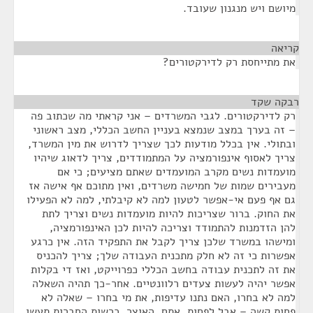
מיושם ויש מנגנון שעובד.
קריאה
¶
את מתייחסת רק לדירקטורים?
רבקה שקד
¶
רק לדירקטורים. לגבי המשרדים – אני קראתי מה שכתוב פה
– זה בערך במצב שנמצא בעניין החשב הכללי, מצב ראשוני
ובתולי. אין בכלל מודעות לכך שצריך לדרוש את מין המשרד,
צריך לאסוף אינפורמציה על המתמודדים, צריך לדאוג שיהיו
מועמדות נשים מקרב המועמדים שאתם מציעים; כי אם
מעבירים שמות של חמישה משרדים, ואין מתוכם אף אישה אז
גם אף פעם אי-אפשר לטעון למה לא קיבלתי, למה לא הפעילו
את החוק. ברור שצריכות להיות מועמדות נשים וצריך לתת
להן הזדמנות להתמודד וצריכה להיות לכן האינפורמציה,
ומישהו במשרד שלכן צריך לקבל את התפקיד הזה. אין כרגע
אפשרות כי זה לא חלק מתכנית העבודה שלך; צריך להכניס
את זה לתכנית עבודה בחשב הכללי כפרוייקט, ואז די בקלות
אפשר יהיה לעשות צעדים רלוונטיים. אחר-כך תהיה השאלה
למה לא בחרו, האם נתנו עדיפות, את מי בחרו – שאלה לא
פחות קשה – אבל לפחות, אתם, האוצר, כרשות החברות תעשו