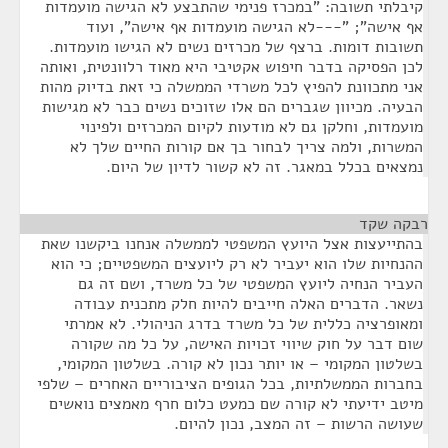
קיבלתי תשובה: "במכרז פנימי שהתבצע לא הגישה מועמדות
אף אישה"; "---לא הגישה מועמדות אף אישה", ועוד
תשובות דומות. ברצף של מכרזים נשים לא הגישו מועמדות.
לכן הפסיקה בדבר חיפוש אקטיבי היא מאוד רלוונטית, ואותה
אני מתכוונת להפיץ לכל משרדי הממשלה כי זאת בדיוק מהות
הבעיה. מכיוון שגברים הם אלו שזוכים נשים כבר לא מגישות
מועמדות, וחלקן גם לא מודעות לקיום המכרזים ולפינוי
המשרות, ולמה צריך לבחור בך אם קורות החיים שלך לא
נמצאים בכלל במאגר. זה לא קשור לדיון של היום.
רבקה שקד
¶
בהתייעצות אצל היועץ המשפטי לממשלה אנחנו ביקשנו שאת
ההנחיות שלו הוא יעביר לא רק ליועצים המשפטיים; כי הוא
העביר הנחיה ליועץ המשפטי של כל משרד, ושם זה גם
נשאר. הדברים האלה חייבים להיות חלק מתכנית עבודה
ומאופרציה כללית של כל משרד בדרג הניהולי. לא אמרתי
שום דבר על חוק שיווי זכויות האישה, על כל מה שקורה
בשלטון המקומי – או יותר נכון לא קורה. בשלטון המקומי,
בחברות הממשלתיות, בכל הגופים הציבוריים האחרים – שלפי
מיטב ידיעתי לא קורה שם כמעט כלום חרף מאמצים נואשים
שעושה הרשות – זה המצב, נכון להיום.