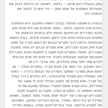
עסק שבעליו הוא אישה – כלומר, לאישה יש היכולת לכוון את
הפעילות העסקית של אותו עסק – הרי שצריך לבחור את
ההצעה הזו.
הבעיה הראשונה שהעלו בפנינו רואות-החשבון היא שהסעיף
החדש אינו מיושם; כלומר, כאשר מוצעים מכרזים מכוח חוק
חובת המכרזים לא מיושם הסעיף ולא נבחרות ההצעות של
עסקים שבבעלות נשים חרף היותן הצעות טובות. בעיה נוספת
שהועלתה הייתה לגבי מקרים שבהם לא הוצא מכרז של ממש
מכח חוק חובת המכרזים, אלא מקרים שבהם יש פטור מחובת
המכרזים, למשל במקרים מכח תקנה 5 לתקנות חובת המכרזים
שקובעת שכאשר מבקשים לשכור שירותים של אדם שרוצים
לקיים אתו יחסי אמון מיוחדים, כמו עורכי-דין או
רואי-חשבון, הרי שאז אין חובת מכרז. במקרים כאלה – גם
יפעת שחק ממרכז המחקר והמידע של הכנסת ביררה – ראינו
איך המסלול הוא מסלול אלטרנטיבי; לא הולכים בדרך המלך
של מכרז, אלא פונים אל החשב הכללי שיש לו מאגר של
משרדים, והוא מציע אותם למשרד ששולף מתוכם את זה
שהוא ישתמש בו. במקרים כאלה, תקנה 22 לתקנות חובת
המכרזים קובעת כיצד ייבחר אותו משרד מתוך המאגר, ואמות
המידה הן בין-היתר המחיר, איכות השירות המוצע, האמינות
של המציע וכדומה. אבל בקריטריונים האלה, באמות המידה