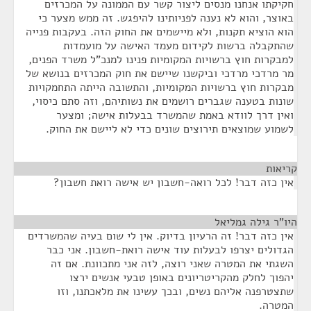
חקיקתו אנחנו מנסים ליצור קשר עם הממונה על המכרזים
באוצר, והוא לא נענה לפניותינו להיפגש. זה ממש מצער כי
הוא הוציא תקנות, ולא מיישמים את החוק הזה. בעקבות פנייה
שהתקבלה ברשות לקידום מעמד האישה על מועמדות
למבקרות חוץ ברשויות המקומיות פנינו למנכ"ל משרד הפנים,
מר מרדכי מרדכי וביקשנו שיישם את חוק המכרזים בנושא של
מבקרות חוץ ברשויות המקומיות, והתשובה הייתה התחמקויות
שונות בטענה שגברים רושמים את נשותיהם, וזה סתם כיסוי,
ואין דרך לוודא באמת שהמשרד בבעלות אישה; ומצער
לשמוע שמוצאים תירוצים שונים כדי לא ליישם את החוק.
קריאות
¶
אין כזה דבר! לכל רואה-חשבון יש אישה רואת חשבון?
היו"ר גילה גמליאל
¶
אין כזה דבר! זה הרעיון בדיוק. אין לי שום בעיה שהמשרדים
הגדולים יצרפו לבעלות עוד אישה רואת-חשבון. אני כבר
השגתי את המטרה שאני רוצה, לזה אני מתכוונת. אם זה
יהפוך לחלק מהקריטריונים באופן טבעי אנשים ירצו
שתצטרפנה אליהם נשים, ובכך עשינו את מלאכתנו, וזו
המטרה.