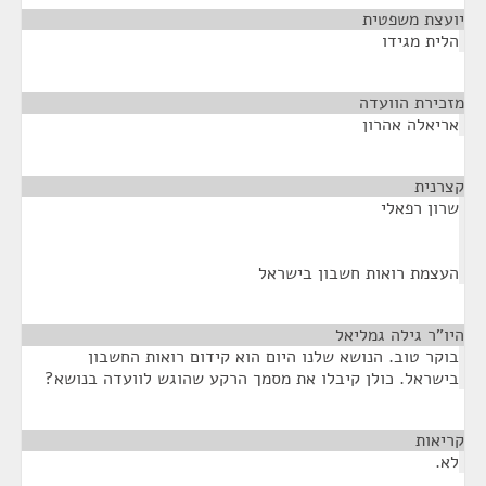
יועצת משפטית
¶
הלית מגידו
מזכירת הוועדה
¶
אריאלה אהרון
קצרנית
¶
שרון רפאלי
העצמת רואות חשבון בישראל
היו"ר גילה גמליאל
¶
בוקר טוב. הנושא שלנו היום הוא קידום רואות החשבון
בישראל. כולן קיבלו את מסמך הרקע שהוגש לוועדה בנושא?
קריאות
¶
לא.