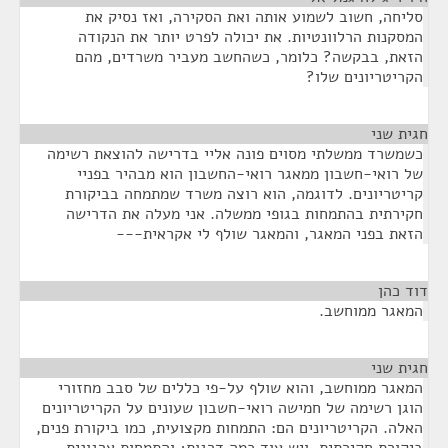
סליחה, חשוב לשמוע אותה ואת הסקירה, ואז נסיק את
המסקנות הרלוונטיות. את יכולה לפרט יותר את הנקודה
הזאת, בבקשה? כלומר, כשהחשב מעביר משרדים, מהם
הקריטריונים שלו?
חגית שני
¶
כשמשרד ממשלתי מסוים פונה אליי בדרישה להוצאת רשימה
של רואי-חשבון ממאגר רואי-החשבון הוא מבהיר בפניי
קריטריונים. לדוגמה, הוא רוצה משרד שמתמחה בביקורת
חקירתית בהתמחות בגופי ממשלה. אני מעלה את הדרישה
הזאת בפני המאגר, והמאגר שולף לי אקראית---
דוד כהן
¶
המאגר ממוחשב.
חגית שני
¶
המאגר ממוחשב, והוא שולף על-פי כללים של סבב מחזורי
הוגן רשימה של חמישה רואי-חשבון שעונים על הקריטריונים
האלה. הקריטריונים הם: התמחות מקצועית, כמו ביקורת פנים,