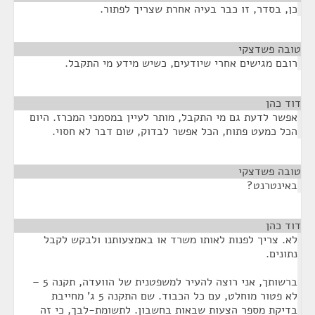
כן, בסדר, זו כבר בעיה אחרת שצריך לפתור.
טובה פשדצקי
¶
רובם מגישים אחרי שיודעים, כשיש מידע מי התקבל.
דוד כהן
¶
אפשר לדעת גם מי התקבל, מותר לעיין במסמכי המכרז. היום
הכל כמעט פתוח, הכל אפשר לבדוק, שום דבר לא חסוי.
טובה פשדצקי
¶
באינטרנט?
דוד כהן
¶
לא. צריך לפנות לאותו משרד או באמצעותנו ולבקש לקבל
נתונים.
ברשותך, אני רוצה להעיר למשפטנית של הוועדה, תקנה 5 –
לא פטור מוחלט, עם כל הכבוד. שם התקנה 5 ג' מחייבת
בדיקת מספר הצעות שבאות בחשבון. לתשומת-לבך, כי זה