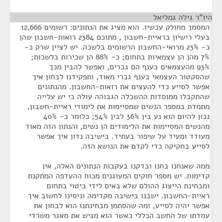
היו"ר גילה גמליאל
¶
המסמך מחולק עכשיו. הוא מציג את הנתונים: רשומים 12,666
בעלי רישיון בראיית-חשבון , מתוכם 2384 רואות-חשבון שהן
כ- 23% מרואי-החשבון הרשומים בלשכה. יש לציין שרק כ-
7% מהן הן עצמאיות בתחום; כ- 88% הן שכירות בלשכות;
93% מהעצמאים בענף הם גברים, ואפשר להבין מכך
שהסקטור העצמאי בענף גברי מאוד, ותפקידנו לבחון איך
אפשר לסייע כדי להעצים את רואות-החשבון. מהנתונים
שהתקבלו ממוסדות ההשכלה הגבוהה עולה כי יש עלייה
מתמדת במספר הנשים שמסיימות את לימודי ראיית-חשבון,
נכון להיום הוא נע בין 36% לבין 54%; כלומר כ- 40%
מהנשים המסיימות את הלימודים הן נשים, והנתון הזה מאוד
מעודד ומעיד על שיפור בעתיד. בישיבה נדון איך אפשר
לסייע בחקיקה כדי לקדם את הנושא הזה.
ממה שאנחנו בחנו ובדקנו בעקבות הנתונים האלה, אין
קדימות. יש מספר חוקים המעוגנים מכוח ההעדפה המתקנת
ומבחינת הייצוג ההולם שלא באים לידי ביטוי בתחום
ראיית-החשבון. ישבנו בישיבה מקדימה וניסינו לחשוב איך
אפשר יהיה לסייע, ומה שהסתמן מבחינתנו הוא לבחון את
עמדתו של החשב הכללי כאשר הוא מגיש את מאגר משרדי