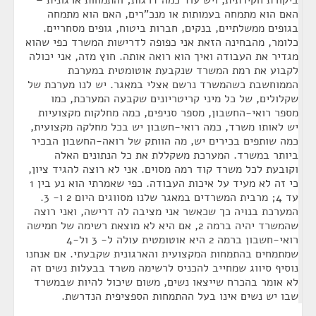
ביקורת חקירתית, ויש עוד כמה דרגות; והתמחות ארגונית –
האם הוא מתמחה בעמותות או מנכ"רים, האם הוא מתמחה
בגופים ממשלתיים, בנקים, חברות ביטוח, גופים מסחריים.
כלומר, מהבחינה הזאת אני כפופה לדרישות המשרד כפי שהוא
מגדיר את העבודה ואיך הוא רואה אותה. חוץ מזה, אני יכולה
לקבוע את רמת המשרד שנקבעת אוטומטית במערכת
הממוחשבת כשהמשרד נרשם אצלי במאגר. יש לנו מערכת של
שקלולים, של כל מיני קריטריונים שקבעה המערכת, כמו
מספר רואי-החשבון, מספר סניפים, כמה מחלקות מקצועיות
יש לאותו משרד, כמה רואי-חשבון יש בכל מחלקה מקצועית,
כמה שותפים בכירים יש, מה הוותק של רואה-החשבון הבכיר
ביותר במשרד. המערכת משקללת את כל הנתונים האלה
וקובעת לכל משרד קוד רמה מסוים. אני לא רוצה להגיד ציון,
כי זה לא מעיד על איכות העבודה. כפי שאמרתי הוא נע בין 1
עד 4; מרבית המשרדים במאגר שלנו מסווגים היום 2 ו- 3.
המערכת בנויה כך שכאשר אני מציבה לה דרישה, ואני רוצה
שהמשרד יהיה ברמה 2, אם היא לא מוצאת רשימה של חמישה
רואי-חשבון ברמה 2 היא אוטומטית עולה ל- 3 ול-4
שמתמחים בהתמחות המקצועית והארגונית שקבעתי. אם אנחנו
נוסיף סיווג שמחייב להכניס לרשימה משרד בבעלות נשים זה
לא אומר בהכרח שייצאו נשים, משום שיכול להיות שבמשרד
שבו יש נשים אינו בעל ההתמחות הספציפית הנדרשת.