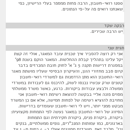
1200 רואי-חשבון, הרבה פחות ממספר בעלי הרישיון, כפי
שאנחנו רואים פה על-פי הנתונים.
רבקה שקד
¶
יש הרבה שכירים.
חגית שני
¶
אני רק רוצה להסביר איך טכנית עובד המאגר, אולי זה קצת
יקל עלינו בתהליך קבלת ההחלטות. המאגר הוקם בשנת 98'
במסגרת דרישות תקנה 5 ג' א' לחוק חובת המכרזים בדבר
קיום סבב מחזורי הוגן, והעיקרון הבסיסי שעליו מושתת מאגר
רואי-החשבון הוא מתן הזדמנות גם למשרדי רואי-חשבון
קטנים שרק עכשיו נכנסו לשוק, להיכנס גם לעבודות במשרדי
ממשלה ולבצע עבודות ביקורות. כרגע, כאשר משרד ממשלתי
מסוים פונה אליי בבקשה להוצאת רשימת רואי-חשבון אני
מחויבת להוציא רשימה של לפחות חמישה, אלא אם כן המשרד
מבקש ממני יותר, ויש לי רואי-חשבון שעומדים בדרישות.
הסיווג של רואי-החשבון במאגר נעשה לפי התמחות מקצועית:
ביקורת, ביקורת פנים, ביקורת חקירתית וגם התמחות
בארגונים, כמו עמותות המנכ"רים, גופים ממשלתיים, בנקים
וכו'. מלבד זאת, משרדים מסווגים אצלי ב- 4 רמות מ- 1 עד