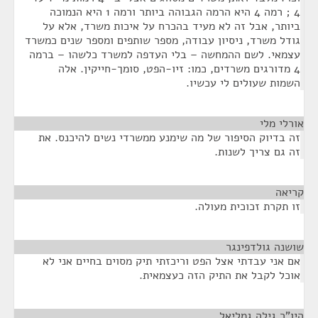
4 ; רמה 4 היא הרמה הגבוהה ביותר ורמה 1 היא הנמוכה
ביותר, אבל זה לא מעיד בהכרח על איכות משרד, אלא על
גודל משרד, ניסיון עבודה, מספר שותפים ומספר שנים כמשרד
עצמאי. לשם ההמחשה – בלי העדפה למשרד כלשהו – ברמה
4 מדורגים משרדים, כמו: זיו-הפט, סומך-חייקין. אלה
השמות שעולים לי עכשיו.
אורלי מלי
¶
זה בדיוק הסיפור של מה שימנע ממשרדי נשים להיכנס. את
זה גם צריך לשנות.
קריאה
¶
זו תקרת זכוכית מעולה.
שושנה גולדפינגר
¶
אם אני עבדתי אצל הפט וריכזתי תיק מסוים בחיים אני לא
אוכל לקבל את התיק הזה כעצמאית.
היו"ר גילה גמליאל
¶