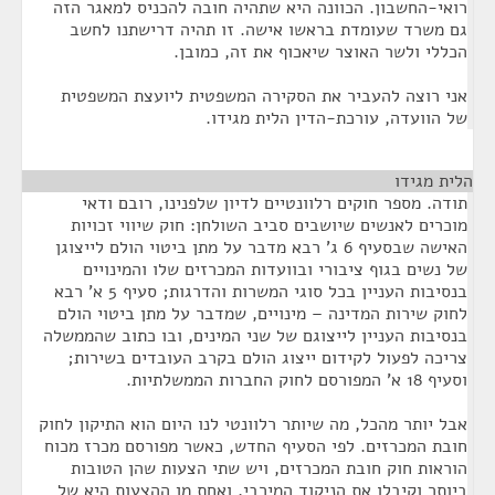
רואי-החשבון. הכוונה היא שתהיה חובה להכניס למאגר הזה
גם משרד שעומדת בראשו אישה. זו תהיה דרישתנו לחשב
הכללי ולשר האוצר שיאכוף את זה, כמובן.
אני רוצה להעביר את הסקירה המשפטית ליועצת המשפטית
של הוועדה, עורכת-הדין הלית מגידו.
הלית מגידו
¶
תודה. מספר חוקים רלוונטיים לדיון שלפנינו, רובם ודאי
מוכרים לאנשים שיושבים סביב השולחן: חוק שיווי זכויות
האישה שבסעיף 6 ג' רבא מדבר על מתן ביטוי הולם לייצוגן
של נשים בגוף ציבורי ובוועדות המכרזים שלו והמינויים
בנסיבות העניין בכל סוגי המשרות והדרגות; סעיף 5 א' רבא
לחוק שירות המדינה – מינויים, שמדבר על מתן ביטוי הולם
בנסיבות העניין לייצוגם של שני המינים, ובו כתוב שהממשלה
צריכה לפעול לקידום ייצוג הולם בקרב העובדים בשירות;
וסעיף 18 א' המפורסם לחוק החברות הממשלתיות.
אבל יותר מהכל, מה שיותר רלוונטי לנו היום הוא התיקון לחוק
חובת המכרזים. לפי הסעיף החדש, כאשר מפורסם מכרז מכוח
הוראות חוק חובת המכרזים, ויש שתי הצעות שהן הטובות
ביותר וקיבלו את הניקוד המירבי, ואחת מן ההצעות היא של