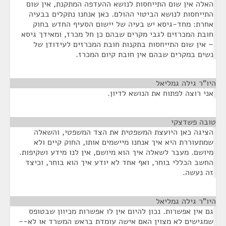
האלה אין שום התייחסות לנושא ההעדפה המתקנת, אין שום
התייחסות לנושא הביטוי ההולם. כאן אנחנו נתקלים בבעיה
אחרת: מחד-גיסא יש בעיה של יישום הסעיף החדש בחוק
חובת המכרזים לגבי מקרים שבהם כן חל מכרז, ומאידך גיסא
– אין שום התייחסות בתקנות חובת המכרזים לעידודן של
נשים במקרים שבהם אין חובת קיום המכרז.
היו"ר גילה גמליאל
¶
אני רוצה לפתוח את הנושא לדיון.
טובה פשדצקי
¶
הציגה כאן היועצת המשפטית את הצד המשפטי, והשאלה
שמתעוררת היא איך אנחנו מיישמים אותו, החוק קיים ולא
מיושם. מעבר לשאלה איך הוא מיושם, אין לנו מידע ושקיפות.
החשב הכללי בוחר, ואף אחד לא יודע איך הוא בוחר, וכיצד
זה נעשה.
היו"ר גילה גמליאל
¶
גם אין אפשרות. נכון להיום אין לו אפשרות מכיוון שבטופס
שמגישים לא מצוין האם אישה עומדת בראש המשרד או לא--