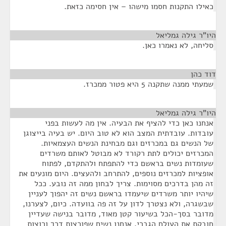
כאילו התקנות חסמו מישהו – אין חסימה כזאת.
היו"ר גילה גמליאל
¶
סליחה, לא נאמרו כאן.
דוד כהן
¶
שמעתי ממנה שתקנה 5 היא פטור ממכרז.
היו"ר גילה גמליאל
¶
אנחנו כאן כדי להציף את הבעיה. אין מה לעשות בפני
עובדות. עובדתית המצב הוא לא טוב היום. יש בעיה בייצוגן
של הנשים גם במכרזים וגם מבחינת הנשים העצמאיות.
המכרזים יכולים לתת רקורד לא מבוטל לאותם משרדים
שעומדות נשים בראשם כדי להתפתח ולהתקדם, לפתוח
אופציות למכרזים נוספים, להתרחב ולהעצים. היום מונעים את
זה מהן בדרכים מסוימות. צריך לבחון ממה זה נובע. ככל
שיהיו יותר משרדים שיעמדו בראשם נשים זה יהפוך לעניין
שבשגרה, ולא נצטרך לדון על זה פה בוועדה. כיום, לצערנו,
מדובר בסך-הכל בשיעור קטן מאוד, מדובר בנישה שעדיין
חובקת את העולם הגברי. אנחנו נשים שפורצות דרך ורוצות