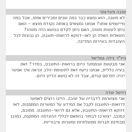
טובה פשדצקי
¶
לא משנה, הוא נמצא כבר כמה שנים ומכירים אותו, אבל כמה
מיישמים אותו? אנחנו נמצאים באותה נקודת מוצא – האם
ניתן לעשות משהו, האם ניתן לקדם בנושא הזה משהו?
השאלות האלה הן לאו-דווקא לרואות-חשבון, הן נכונות לכל
העובדות בשירות המדינה.
היו"ר גילה גמליאל
¶
אני מבקשת שנתמקד היום ברואות-החשבון, בסדר? זאת
בעיה כללית, אנחנו ניקח זאת לתשומת-הלב ונראה איך אפשר
יהיה לפרסם קודם, אבל זה לא נושא הדיון היום.
רויטל שדה
¶
אני מצטרפת לדבריה של טובה. היינו רוצים לאפשר
לרואות-החשבון לקבל את המידע על המשרות המתפנות, לאו
דווקא לרואות-החשבון, אלא גם לרואי-החשבון. מתוכם,
כמובן, יצטרכו לבחור בהתאם לכללי ההעדפה המתקנת, כמובן
מבחינת חברות ממשלתיות ומשרות ציבוריות.