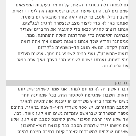
גם לפתוח דלת בסוגייה הזאת, קל וחומר בעקבות הממצאים
שמציגים לנו. היום שיעור הנשים שמסיימות את לימודי ראיית
חשבון גדל, 40%, כך שזה יהיה צורך מתבקש גם בעתיד,
ואנחנו כאן לא כדי ליצור מצב שנצטרך להגיע לבג"צים.
אנחנו רוצים להגיע לכאן כדי להעביר את הדברים שצריך
מבחינה חקיקתית כדי שהדלתות האלה תיפתחנה. ממך,
מניסיונך והידע שלך אנחנו מצפות לשמוע איך אתה רואה
לנכון לקדם. הנושא הוצג חד-משמעית כ"קידום
רואות-החשבון", ואני רוצה לשמוע גם ממך. אנשים מעלים
מהי דעתם, ואנחנו נשמח לשמוע מהי דעתך ואיך אתה רואה
את הפתרונות.
דוד כהן
¶
דבר ראשון זה לא מהיום למחר. אני שמח לשמוע שיש יותר
רואות-חשבון שמגיעות לסקטור הזה. ככל שתהיינה יותר
נשים שיעמדו בראש משרדים הן ייכנסו אוטומטית למאגר
ולסבב המחזורים. יש 300 משרדי רואי-חשבון במאגר, מתוכם
מספר המשרדים שבראשם עומדות נשים הוא קטן מאוד. לכן,
עד שלא יהיו הרבה הסיכוי שלהן להיכנס לסבב הוא קטן, אלא
אם מישהו יגיד שלמרות הסבב בכל קבוצת רואי-החשבון
שאנחנו שולחים למשרדים לצורך קיום בחירה חייבת להיות