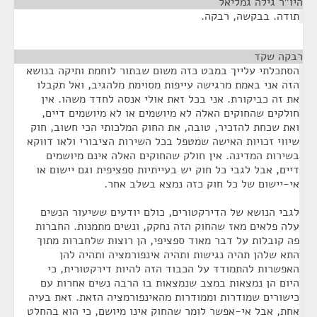
היו"ר גילה גמליאל
¶
תודה. בבקשה, רבקה.
רבקה שקד
¶
הסתכלתי עלייך במבט כזה משום שבתור לוחמת ותיקה בנושא
הזה אני באמת מרגישה עייפות מסוימת מלהגיב, ואל תקבלו
את זה כביקורת. אני בכל זאת אולי אנסה לחדד משהו. אין
חולקים שהחוקים האלה לא מיושמים או לא מיושמים דיים,
ואת שכחת להזכיר, טובה, את החוק המלכותי הכי חשוב, חוק
שיווי זכויות האישה שמטפל בכל השירות הציבורי ולאו דווקא
בשירות המדינה. אין חולק שהחוקים האלה אינם מיושמים
דיים, אבל לגבי כל חוק יש בעייתיות ספציפית וגם יישום או
אי-יישום של כל חוק כזה נמצא בשלב אחר.
לגבי הנושא של הדירקטורים, כולם יודעים ששיעור הנשים
עלה פלאים מאז שהחוק הזה נחקק, ונשים מתמנות. החברות
פה קובלות על דבר מאוד ספציפי, הן רוצות שלחברות מתוך
התא שלהן תהיה נגישות ותהיה אינפורמציה ותהיה להן
האפשרות להתמודד על הכבוד הזה להיות דירקטורית, כי
היום הן נמצאות במצב שנמצאות בו הרבה נשים אחרות עם
כישורים שמודרות וממודרות מהאינפורמציה הזאת. זאת בעיה
אחת, אבל אי-אפשר לומר שהחוק אינו מיושם, כי הוא בהחלט