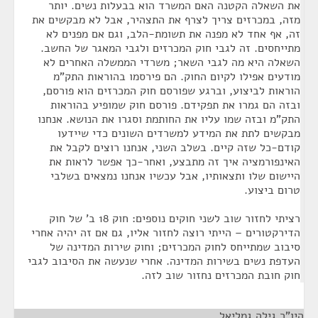
את השאלה הקטנה האם המשרד הוא בבעלות נשים. יותר
מזה, במכרזים צריך לצרף את התצהיר, אבל לא מבקשים את
זה, אף אחד לא מפנה את תשומת-הלב, וגם אם מפנים לא
מתייחסים. זה לגבי חוק המכרזים ולגבי המאגר של החשב.
השאלה היא מה לגבי השאר; משרדי הממשלה האחרים לא
מודעים אפילו לקיום החוק. הם פירסמו בהוראות התק"מ
הוראות לביצוע, וברגע שפורסם חוק המכרזים הוא פורסם,
ובזה הם גמרו את תפקידם. פורסם חוק שמופיע בהוראות
התק"מ ובזה שמו עליו את החותמת וסגרו את הנושא. אנחנו
מבקשים לתת את המידע למשרדים השונים כדי שיידעו
קודם-כל שזה קיים. בשלב השני, אנחנו רוצים לקבל את
האינפורמציה איך זה מתבצע, ואחר-כך אפשר לראות את
היישום שלו ותצאותיו, אבל עכשיו אנחנו נמצאים בשלבי
טרום ביצוע.
רציתי לחזור שוב לשני חוקים נוספים: חוק 18 ב' של חוק
הדירקטורים – הייתי רוצה לחזור אליו, גם אם זה יהיה אחרי
סיבוב שמתייחס לחוק המכרזים; וחוק שירות המדינה של
העדפת נשים בשירות המדינה. אחרי שנעשה את הסיבוב לגבי
חוק חובת המכרזים נחזור שוב לזה.
היו"ר גילה גמליאל
¶