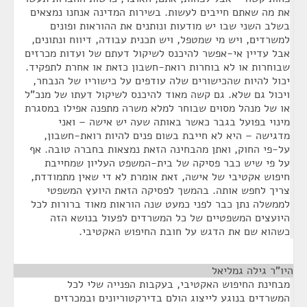
את מה שאתם חייבים לעשות. בשירות המדינה אנחנו נמצאים
בשלב השני שבו יש מודעות ונותנים את ההוראות ופונים
למשרדים, ויש מי שמטפל, ויש תכנית עבודה, דיווח ונתונים,
אבל עדיין אי-אפשר להיכנס לשיקול דעתם של ועדות מכרזים
שבוחרות או לא בוחרות רואת-חשבון כזאת או אחרת לתפקיד.
יכול להיות שהכישורים שלה עודפים על כישוריו של הנבחר,
ויכול גם שלא. גם קשה מאוד להיכנס לשיקול דעתו של מנכ"ל
או של מנהל מסוים שבוחר למלא משרה מתפנה אפילו במסגרת
מינוי בפועל בגבר כאשר באותה שעה יש אישה – ואני
מדגישה – היא לא חייבת בשום פנים להיות רואת-חשבון,
על-פי החוק, ואתן מהבחינה הזאת נמצאות בחברה טובה. אף
על פי שיש כבר פסיקה של בית-המשפט העליון שמחייבת
חיפוש אקטיבי של אישה, זאת אומרת לא די שאין מתמודדת,
צריך לחפש אותה. בהמשך לפסיקה הזאת היועץ המשפטי
לממשלה נתן כבר לפני כמעט שנה הוראות מאוד ברורות לכל
היועצים המשפטיים של כל המשרדים לפעול בנושא הזה
כשהוא שם את הדגש על חובת החיפוש האקטיבי.
היו"ר גילה גמליאל
¶
מבחינת החיפוש האקטיבי, בעקבות הפנייה שלי לכל
המשרדים בנוגע לייצוג הולם בדירקטוריונים ובמכרזים