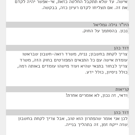
אישה. עד שלא תתקבל החלטה כזאת, אי-אפשר יהיה לקדם
את זה. אם תצליחו לקדם רעיון כזה, בבקשה.
היו"ר גילה גמליאל
¶
נכון. בהסתמך על החוק.
דוד כהן
¶
צריך לקחת בחשבון; נניח, משרד רואה-חשבון שבראשו
עומדת אישה עם כל התנאים המפורטים בחוק הזה, משרד
צריך לבחור בתנאי שהיא ועוד מישהו עומדים באותה רמה,
כולל ניסיון, כולל ידע.
קריאות
¶
ודאי, זה נכון, לא אומרים אחרת!
דוד כהן
¶
לכן אני אומר שהפתרון הוא טוב, אבל צריך לקחת בחשבון
שזה ייקח זמן, זה בתהליך בנייה.