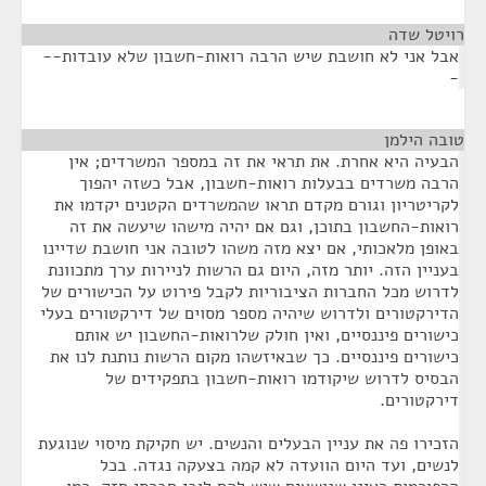
רויטל שדה
¶
אבל אני לא חושבת שיש הרבה רואות-חשבון שלא עובדות--
-
טובה הילמן
¶
הבעיה היא אחרת. את תראי את זה במספר המשרדים; אין
הרבה משרדים בבעלות רואות-חשבון, אבל כשזה יהפוך
לקריטריון וגורם מקדם תראו שהמשרדים הקטנים יקדמו את
רואות-החשבון בתוכן, וגם אם יהיה מישהו שיעשה את זה
באופן מלאכותי, אם יצא מזה משהו לטובה אני חושבת שדיינו
בעניין הזה. יותר מזה, היום גם הרשות לניירות ערך מתכוונת
לדרוש מכל החברות הציבוריות לקבל פירוט על הכישורים של
הדירקטורים ולדרוש שיהיה מספר מסוים של דירקטורים בעלי
כישורים פיננסיים, ואין חולק שלרואות-החשבון יש אותם
כישורים פיננסיים. כך שבאיזשהו מקום הרשות נותנת לנו את
הבסיס לדרוש שיקודמו רואות-חשבון בתפקידים של
דירקטורים.
הזכירו פה את עניין הבעלים והנשים. יש חקיקת מיסוי שנוגעת
לנשים, ועד היום הוועדה לא קמה בצעקה נגדה. בכל