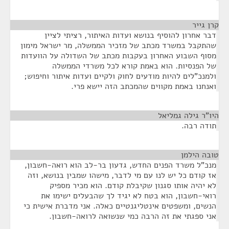
קרן גייר
¶
דבר אחרון להוסיף בנושא ועדות האיתור, רציתי לציין
שהתקבל במשרד מכתב של מזכיר הממשלה, מר ישראל מימון
מסוף השבוע האחרון בעקבות מכתב של השדולה על הוועדות
של הפנסיות. הוא באמת קורא לכל משרדי הממשלה
ולמנכ"לים להיות מודעים לחוק ולקיים ועדות איתור וחיפוש;
ואנחנו באמת מקווים שהמכתב הזה יישא פרי.
היו"ר גילה גמליאל
¶
תודה רבה.
טובה הילמן
¶
מנכ"ל משרד הפנים החדש, גדעון בר-לב הוא רואה-חשבון,
אז קודם כל יש לנו עם מי לדבר, מישהו שמבין בנושא, וזה
לא יהיה אותו סגנון שקיבלת קודם. הוא מכיר מספיק
רואי-חשבון, הוא בטח לא יגיד לך שהבעלים ישימו את
הנשים, ומשפטים אינטליגנטיים כאלה. אני מדברת אישית כי
אני ספגתי את זה הרבה כמי שנשואה לרואה-חשבון.