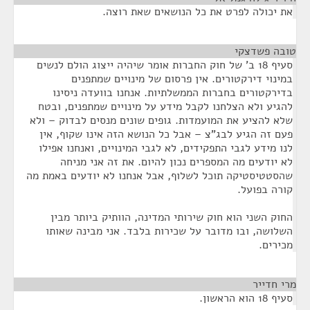
את יכולה לפרט את כל הנושאים שאת רוצה.
טובה פשדצקי
¶
סעיף 18 ב' של חוק החברות אומר שיהיה ייצוג הולם לנשים
במינוי דירקטורים. אין פרסום של מינויים שמתפנים
בדירקטורים בחברות הממשלתיות. אנחנו בוועדה ניסינו
להגיע ולא הצלחנו לקבל מידע על מינויים שמתפנים, ובטח
שלא להציע את המועמדות. גופים שונים מנסים לבדוק – ולא
פעם זה הגיע לבג"צ – אבל כל הנושא הזה אינו שקוף, אין
לנו מידע לגבי התפקידים, לא לגבי המינויים, ואנחנו אפילו
לא יודעים מה המספרים נכון להיום. את זה אני מניחה
שהסטטיסטיקה תוכל לשלוף, אבל אנחנו לא יודעים באמת מה
קורה בפועל.
החוק השני הוא חוק שירותי המדינה, הוותיק ביותר מבין
השלושה, ובו מדובר על שכירות בלבד. אני מבינה שאותו
מכירים.
מרי חדייר
¶
סעיף 18 הוא הראשון.