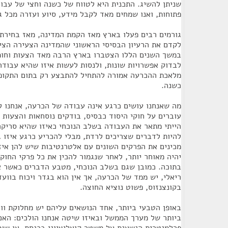
שניתן להשיג. התכנית היא לטווח של כשנה וחצי של עבו
פתוחות, ואנו שמחים מאד לקבל מידע, סיוע ועזרה מכל ג
גורמים רבים פעלו בארץ מאז הקמת המדינה, מאז בחירת 
לקדם את הרעיון הבסיסי הראשוני שהמדינה הצעירה הצי
במשך השנים הללו הצטברו בארץ הרבה מאד הצעות וחומ
לבדוק אפשרויות שונות, ולנסות לעשות איזו שהיא עבודה
מלאכת ההכרעה אמורה להתחיל להתבצע רק בתום התקופה
כשנה.
מה שאנחנו עושים כרגע אינה עבודה של הכרעה, אנחנו ל
עוברים על חוקי היסוד כבסיס, בודקים נוסחאות והצעות 
הייתי מתאר את העבודה בשלב הנוכחי כאיזו שהיא סריקה
להיות לדברים שצריכים לרדת, מבלי להכריע כרגע איזו ג
מכינים את הפרקים השונים עם אלטרנטיבות שיש להן אי
יהיה מאוחר יותר, לאחר שנגמור להכין את כל פרקי החו
בתוכה. כמובן שגם בשלב הנוכחי, מטבע הדברים כאשר א
ריאלי, יש ממד של הכרעה, אך אין הוא בגדר ויכוח בווע
בקונצנזוס, פשוט נוציא החוצה.
באופן הטבעי ביותר, אחד הנושאים עליהם יש מחלוקת ווי
ביותר של מערך הממשל ובאיזו שיטה אנחנו הולכים: הא