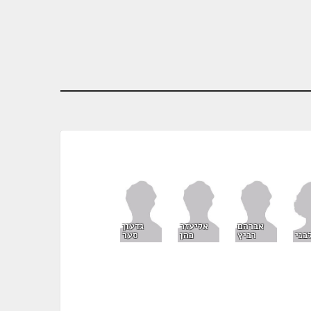
אברהם
אליעזר
גדעון
בני
רביץ
כהן
סער