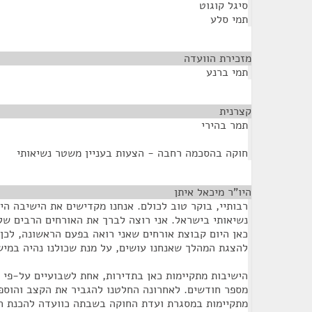
סיגל קוגוט
תמי סלע
מזכירת הוועדה
¶
תמי ברנע
קצרנית
¶
תמר בהירי
חוקה בהסכמה רחבה - הצעות בעניין משטר נשיאותי
היו"ר מיכאל איתן
¶
רבותיי, בוקר טוב לכולם. אנחנו מקדישים את הישיבה ה
נשיאותי בישראל. אני רוצה לברך את האורחים הרבים של
כאן היום קבוצת אורחים שאני רואה בפעם הראשונה, לכן
להצגת המהלך שאנחנו עושים, על מנת שכולנו נהיה במיש
הישיבות מתקיימות כאן בתדירות, אחת לשבועיים על-פי ל
מספר חודשים. לאחרונה החלטנו להגביר את הקצב והוספנו
מתקיימות במסגרת ועדת החוקה בשבתה כוועדה להכנת ח