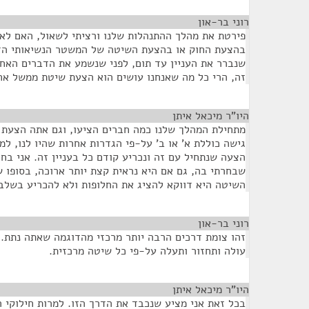
רוני בר-און
¶
פירטת את מהלך ההתנהלות שלנו ורציתי לשאול, האם לאו
בהצעת החוק או בהצעת השיטה של המשטר הנשיאותי הדמו
שנברר את העניין עד תום, לפני שנשמע את הדברים האחרי
זה, הרי כל מה שאנחנו עושים הוא הצעת שיטת ממשל אחר
היו"ר מיכאל איתן
¶
מתחילת המהלך שלנו כמה חברים הציעו, וגם אתה הצעת 
גישה כוללת א' או ב' על-פי הגדרות אחרות שהיו לנו, ל
הצעה שנתחיל עם זה ונכריע קודם כל בעניין זה. אני ב
שבחרתי בה, גם אם היא נראית קצת יותר ארוכה, בסופו ש
השיטה היא דווקא להציג את החלופות ולא להכריע בשלב 
רוני בר-און
¶
זהו צומת דרכים הרבה יותר מרכזי מהדוגמה שאתה נתת.
עולה ותחזור ותעלה על-פי כל שיטה מרכזית.
היו"ר מיכאל איתן
¶
בכל זאת אני מציע שנכבד את הדרך הזו. למרות חילוקי 