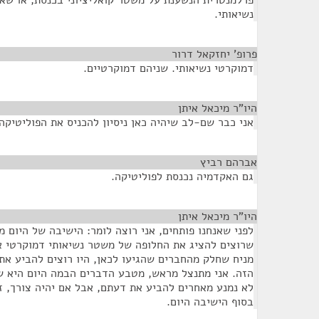
פרלמנטרית הנשענת על משטר קואליציוני בכנסת, או שאנ
נשיאותי.
פרופ' יחזקאל דרור
¶
דמוקרטי נשיאותי. שניהם דמוקרטיים.
היו"ר מיכאל איתן
¶
אני כבר שם-לב שיהיה כאן ניסיון להכניס את הפוליטיקה
אברהם רביץ
¶
גם האקדמיה נכנסת לפוליטיקה.
היו"ר מיכאל איתן
¶
לפני שאנחנו פותחים, אני רוצה לומר: הישיבה של היום
שרוצים להציג את החלופה של משטר נשיאותי דמוקרטי או
מניח שחלק מהחברים שהגיעו לכאן, היו רוצים להביע א
הזה. אני מתנצל מראש, מטבע הדברים הבמה היום היא ש
לא נמנע מאחרים להביע את דעתם, אבל אם יהיה צורך, ז
בסוף הישיבה היום.