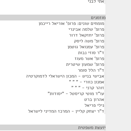
אתי לבני
מוזמנים
¶
מומחים שונים: פרופ' אוריאל רייכמן
פרופ' שלמה אבינרי
פרופ' יחזקאל דרור
פרופ' משה ליסק
פרופ' עמנואל גוטמן
ד"ר סוזי נבות
פרופ' אשר מעוז
פרופ' שמעון שיטרית
ד"ר הלל סומר
אבישי בניש - המכון הישראלי לדמוקרטיה
אמנון כוורי - " " "
זוהר קרני - " " "
עו"ד מוטי קריסטל - "יסודות"
אהרון ברט
נילי פריאל
ד"ר יצחק קליין - המרכז המדיני לישראל
יועצת משפטית
¶