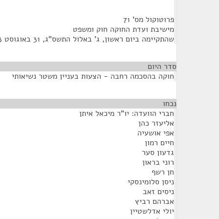
פרוטוקול מס' 71
מישיבת ועדת החוקה חוק ומשפט
שהתקיימה ביום ראשון, ג' באלול התשס"ג, 31 באוגוסט 2003, בשעה 10:00
סדר היום
חוקה בהסכמה רחבה - הצעות בעניין משטר נשיאותי
נכחו
¶
חברי הוועדה: יו"ר מיכאל איתן
אליעזר כהן
אפי אושעיה
חיים רמון
גדעון סער
רוני בראון
חן רשף
ניסן סלומינסקי
ניסים זאב
אברהם רביץ
יולי אדלשטיין