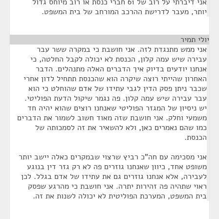
אני דיברתי על רוב של 61 חברי כנסת או רוב מיוחס גדול
יותר, מעבר לדרישת ההרכב המורחב של בית המשפט.
יולי תמיר
¶
אני ממש מתנגדת לזה. אני חושבת כי במקרה ששר עבר
עבירה שיש עמה קלון, הכנסת לא יכולה לקבל החלטה, כי
אנחנו יודעים בדיוק איך הדברים האלה מתנהלים. הדבר
האחרון שהייתי רוצה שיקרה הוא שהכנסת תתחיל לדון אחרי
שכבר ניתן פסק הדין לגבי עתידו של אדם שהוחלט כי הוא
עבר עבירה שיש עמה קלון. פה נגמר שיקול הדעת הפוליטי.
יש ניסיון של המגזר הפוליטי שאנחנו רוצים שהוא יהיה חד
משמעי וחלק. אני חושבת שזה מאוד חשוב לשמור את הדברים
כמו שהם נאמרים כאן, ולא להשאיר את זה לסמכותה של
הכנסת.
אני מסכימה עם חה"כ רביץ שרצוי שבמקרים כאלה יישב יותר
משופט אחד, כיוון שאנחנו גוזרים פה לא רק גזר דין בנוגע
לעבירה, אלא אנחנו גוזרים גם את עתידו של אדם בגלל. לכן
ראוי שתהיה פה זהירות יתרה. אני חושבת כי מהרגע שפסק
בית המשפט, המערכת הפוליטית לא יכולה לשנות את זה.