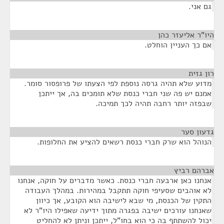
גם אני.
היו"ר אליעזר כהן
¶
אם כך העניין הוחלט.
רון גזית
¶
מדוע שלא תהיה גרסה נוספת לפי הצעתו של פרופסור סומר.
אמנם יש פה שני חברי כנסת שלא תומכים בה, אך ייתכן
שבפזה יותר רחבה תהיה לכך תמיכה.
גדעון סער
¶
הנוהל הוא שרק חברי כנסת רשאים להציע את החלופות.
אברהם רביץ
¶
אנחנו כאן ארבעה חברי כנסת. כאשר מדברים על חוקה, אנחנו
לא אוהבים שסעיפי חוקה תתקבל במהירות. במהלך העבודה
התקין של הכנסת, מי שבא לישיבה הוא הקובע, אך כיוון
שאנחנו עורכים ישיבה בפגרה מתוך ידיעה שאפילו היו"ר לא
יכול להשתתף בה כי הוא בחו"ל, ייתכן וניתן לא להחליט