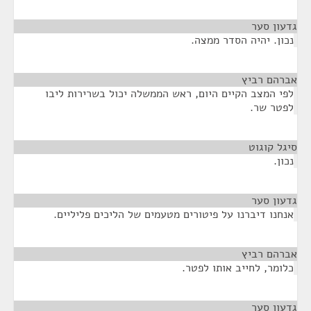
גדעון סער
¶
נכון. יהיה הסדר ממצה.
אברהם רביץ
¶
לפי המצב הקיים היום, ראש הממשלה יכול בשרירות ליבו
לפטר שר.
סיגל קוגוט
¶
נכון.
גדעון סער
¶
אנחנו דיברנו על פיטורים מטעמים של הליכים פליליים.
אברהם רביץ
¶
כלומר, לחייב אותו לפטר.
גדעון סער
¶