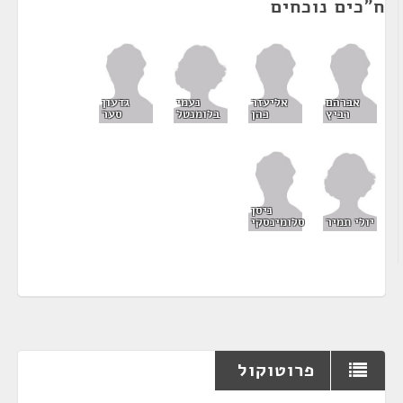
ח"כים נוכחים
נעמי
אברהם
אליעזר
גדעון
בלומנטל
רביץ
כהן
סער
ניסן
יולי תמיר
סלומינסקי
פרוטוקול
¶