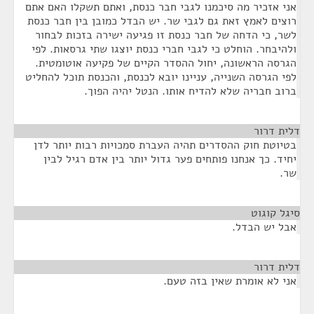
אני אזכיר מה סיכמנו לגבי חבר כנסת, ואתם תשקלו האם אתם
רוצים לאמץ זאת גם לגבי שר. יש הבדל כמובן בין חבר כנסת
לשר, כי הדחה של חבר כנסת זו פגיעה ישירה בזכות לבחור
ולהיבחר. הוחלט כי לגבי חברי כנסת יוצגו שתי גרסאות. לפי
הגרסה הראשונה, יחול ההסדר הקיים של פקיעה אוטומטית.
לפי הגרסה השנייה, עניינו יובא לכנסת, והכנסת תוכל להחליט
ברוב חבריה שלא להדיח אותו. הנטל יהיה הפוך.
דלית דרור
¶
בטיוטת חוק ההסדרים תהיה העברת סמכויות רבות יותר לדן
יחיד. כך אנחנו פותחים פער גדול יותר בין אדם רגיל לבין
שר.
סיגל קוגוט
¶
אבל יש הבדל.
דלית דרור
¶
אני לא אומרת שאין בזה טעם.