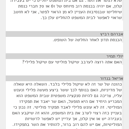
שלא לפטר את השר. גם אם בית המשפט יחליט כי יש בעבירה
קלון, אם יהיה בכנסת רוב מיוחס של 61 או 70 חברי כנסת
שיחליטו שבנסיבות העניין לא מן הראוי לפטר, אני לא חושב
שראוי לאפשר לבית המשפט להחליט עלן כך.
אברהם רביץ
¶
הכנסת תדון לאחר החלטה של השופט.
יולי תמיר
¶
האם אתה רוצה לערבב שיקול פוליטי עם שיקול פלילי?
אריאל בנדור
¶
כהונה של שר זה לא שיקול פלילי בלבד. השאלה היא שאלה
של מדיניות, האם בנוסף לכך ששר ביצע מעשה פלילי ונענש
עליו, צריכה גם להיות סנקציה משפטית שבית המשפט הוא
המכריע היחיד אם היא תופעל, האם שר יאבד את תפקידו
הפוליטי. זה לא עונש פלילי לאבד תפקיד פוליטי. זה נכון כי
בעניין כזה רצוי לערב את בית המשפט, והוא זה שיקבע האם
בעבירה יש או אין קלון, אך עדיין יש לאפשר לרשויות
הפוליטיות, אם יש להם רוב ברור, להותיר את השר בתפקידו.