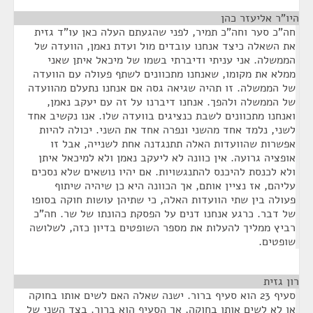
היו"ר אליעזר כהן
¶
חה"כ סער וחה"כ תמיר, לפני שהגעתם העלה כאן עו"ד גזית
את השאלה כיצד אנחנו עובדים מול ועדת נאמן, הוועדה של
הממשלה. אני עניתי ודיברתי בשמו של מיכאל איתן שאני
ממלא את מקומו, שאנחנו מתכוונים לשתף פעולה עם הוועדה
של הממשלה. זו תהיה שגיאה גסה אם אנחנו נתעלם מהוועדה
של הממשלה ולהפך. אנחנו דיברנו על זה עם יעקב נאמן,
ואנחנו מתכוונים לשבת כנציגים בוועדה שלו. אנו נקשיב אחד
לשני, נלמד אחד מהשני ונפרה אחד את השני. יכולה להיות
אפשרות שהוועדות האלה תתנגדנה אחת לשנייה, אבל זו
אופציה גרועה. אין כוונה לא ליעקב נאמן ולא למיכאל איתן
ולא לכנסת להיכנס להתנגשויות. אם יהיו נושאים שלא נסכים
עליהם, אז נציין אותם, אך הכוונה היא כן שיהיה שיתוף
פעולה בין שתי הוועדות האלה, כי שתיהן עושות חוקה בסופו
של דבר. כרגע אנחנו דנים על הפסקת כהונתו של שר. חה"כ
רביץ ממליך להעלות את מספר השופטים בדיון כזה, לשלושה
שופטים.
רון גזית
¶
סעיף 23 הוא סעיף ברור. ישנה שאלה האם לשים אותו בחוקה
או לא לשים אותו בחוקה, אך הסעיף הוא ברור. בצד השני של