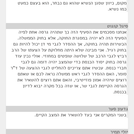
מקום, כיוון שסגן הנשיא שהוא גם נבחר, הוא בעצם כמעט
כמו נשיא.
סיגל קוגוט
¶
אנחנו מסכמים את הסעיף הזה כך שתהיה גרסה אחת לפיה
הסעיף הזה לא יהיה במסגרת החוקה, אלא בחוק הממשלה.
הכשירות תהיה בחוקה, אך ההסדר לגבי מי דן יכול להיות גם
בחוק רגיל. אני מבינה שלא היתה מחלוקת על הצעתו של הרב
רביץ לגבי הרכב של שלושה שופטים במחוזי. אולי נכין עוד
גרסה בחוק יסוד הכנסת כדי שהמצב יהיה דומה גם לגבי
חברי כנסת. עכשיו אתם צריכים להחליט לגבי ההצעה של ד"ר
סומר, האם ההסדר לגבי ראש ממשלה נראה לכם או שאתם
רוצים שיהיה אמון פוזיטיבי, והאם אתם רוצים להשאיר את
הגרסה הקיימת לגבי שר, או שזה בכל מקרה יבוא לדיון
בכנסת.
גדעון סער
¶
בשני המקרים אני בעד להשאיר את המצב הקיים.
יולי תמיר
¶