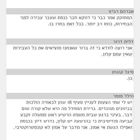
אברהם רביץ
¶
המחוקק אמר כבר כי דווקא חבר כנסת שעבר עבירה לפני
הבחירות, כוחו רב יותר. בכל זאת בחרו בו.
דלית דרור
¶
אני רוצה לוודא כי זה ברור שאנחנו מוציאים את כל העבירות
שאין עמם קלון.
סיגל קוגוט
¶
כן.
הילל סומר
¶
יש לי שתי הצעות לעניין סעיף 18 שהן לכאורה הולכות
בכיוונים מנוגדים. ברירת המחדל פה היא שלא קורה שום
דבר. בעיני ברגע שבית משפט הרשיע ראש ממשלה וקבע
קביעה פוזיטיבית כי בהרשעה יש קלון, נדרש דיון בכנסת
ואפילו הגשת אי אמון. אני מדבר על אמון לא קונסטרוקטיבי.