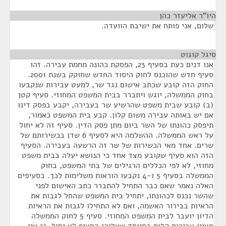
היו"ר אליעזר כהן
¶
שלום, אני פותח את ישיבת הוועדה.
סיגל קוגוט
¶
אנו דנים כעת בסעיף 23, הפסקת כהונה מחמת עבירה. זהו
סעיף חדש שהוכנס לחוק היסוד החדש שחוקק בשנת 2001.
החוק הזה קובע שכתב אישום נגד שר, למעט עבירות שנקבעו
בחוק הממשלה, יוגש ויתברר בבית המשפט המחוזי. סעיף קטן
(ב) קובע שבית משפט שהרשיע שר בעבירה, יקבע בפסק דינו
אם יש באותה עבירה משום קלון. קבע בית המשפט כאמור,
תיפסק כהונתו של השר ביום מתן פסק הדין. סעיף זה לא יחול
על ראש הממשלה. ההשלמה היא לסעיף 6 שדן בכשירותם של
שרים. אחד מאי הכשירות של שר זה הרשעה בעבירה. הסעיף
הזה הוא סעיף שקובע מצד אחד כי הנושא יעלה בבית משפט
מחוזי, לא לפי הכללים הרגילים של בתי המשפט, בחוק
הממשלה בסעיף 5 ו-4 נקבעו הוראות משלימות לכך. בסעיפים
האלה נאמר שאם כבר התחיל להתברר כתב האישום לפני
שהשר נכנס לכהונתו, יתחיל בית המשפט שהחל לגבות את
הראיות בבירור האשמה, ואם לא התחילו לגבות את הראיות
הדיון יועבר לבית המשפט המחוזי. סעיף 5 לחוק הממשלה