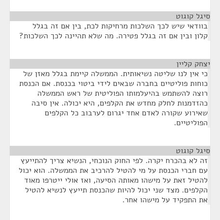
סיגל קוגוט
¶
בוודאי שיש לכך השלכות מרחיקות לכת, בין אם זה בגלל
קלון ובין אם זה בגלל פטירה. מה שלא תהיינה לכך השלכות?
יצחק קליין
¶
כי אין לנו שליטה נשיאותית. הממשלה קיימת בגלל מאזן של
כוחות פוליטיים בחברה שבאים לידי ביטוי בכנסת. אם הכנסת
רוצה להשתמש בהיעלמותו הפוליטית של ראש הממשלה
כהזדמנות לחלק מחדש את הקלפים, היא יכולה. אין סיבה
שאירוע שקורה לאדם אחד יגרום לערבוב כל הקלפים
הפוליטיים.
סיגל קוגוט
¶
זה לא בהכרח יקרה. לפי החוק הנוכחי, הנשיא צריך להתייעץ
עם חברי הכנסת על מי להטיל להרכיב את הממשלה. הוא יכול
להטיל זאת על מישהו מאותה הסיעה, ואז אולי ייטרפו מאוד
הקלפים. מצד שני יכול להיות שהכנסת תייעץ לנשיא להטיל
את התפקיד על מישהו אחר.