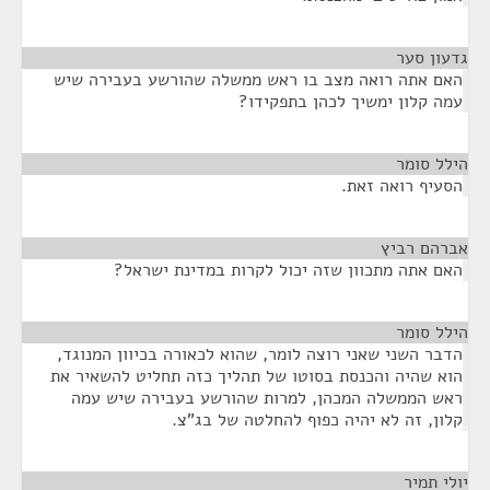
גדעון סער
¶
האם אתה רואה מצב בו ראש ממשלה שהורשע בעבירה שיש
עמה קלון ימשיך לכהן בתפקידו?
הילל סומר
¶
הסעיף רואה זאת.
אברהם רביץ
¶
האם אתה מתכוון שזה יכול לקרות במדינת ישראל?
הילל סומר
¶
הדבר השני שאני רוצה לומר, שהוא לכאורה בכיוון המנוגד,
הוא שהיה והכנסת בסוטו של תהליך כזה תחליט להשאיר את
ראש הממשלה המכהן, למרות שהורשע בעבירה שיש עמה
קלון, זה לא יהיה כפוף להחלטה של בג"צ.
יולי תמיר
¶