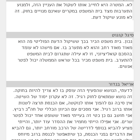
לא. המטרה היא לחייב אותו לשקול את העניין הזה, ולמנוע
התערבות מצד בית המשפט במקרים שאינם מנויים בחוק. זה
לא מונע שיקול דעת.
סיגל קוגוט
¶
נכון. בית משפט הכיר בכך ששיקול הדעת הפוליטי פה הוא
מאוד מאוד רחב והוא לא מתערב בו. אם מישהו לא עומד
בהסכם קואליציוני, זו לא עילה שתגרום לבית המשפט
להתערב. בית משפט מכיר בכל שראש הממשלה יכול לפטר
אנשים.
אריאל בנדור
¶
לדעתי, הנושא שהסעיף הזה עוסק בו לא צריך להיות בחוקה.
זה נושא שמתאים לחוק רגיל. זה לא עקרון יסוד של השיטה.
אין סיבה גם להפוך אותו לנוקשה, אם הכנסת תרצה לשנות
אותו ברוב רגיל. אני מסכים עם הכיוון הכללי של חה"כ רביץ.
אני חושב גם כן כטי זה בעייתי מאוד ששופט אחד יכול לפטר
שרים. אני אפילו הייתי מחמיר את ההסדר עוד יותר, והייתי
מציע להביא בנוסף לדרישה של הרכב מורחב יותר, גם להביא
את הדברים בפני הכנסת, כך שיתאפשר לכנסת ברוב מיוחס