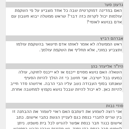
גדעון סער
¶
האם במדינה דמוקרטית שבה כל אחד מצביע על פי השקפת
עולמות יכול לקרות כזה דבר? שראש ממשלה יבוא חשבון עם
אדם בנושא לאומי?
אברהם רביץ
¶
ראש הממשלה לא אומר לאותו אדם תישאר בהשקפת עולמו
ותצביע כמוני, אלא תחליף את השקפת עולמך.
היו"ר אליעזר כהן
¶
השאלה האם נושא מסוים ייכנס או לא ייכנס לחוקה, עולה
כמעט בכל ישיבה. אני חושב כי זה הולך להיות הסעיף
שאנחנו בסוף העבודה נשב עליו הכי הרבה. איזשהו סדר חייב
להיות כאן. לא יכול להיות שבכל נושא נקפוץ למחשבה אחרת.
סוזי נבות
¶
אני רוצה לשמוע את דעתכם האם ראוי לשמור את ההבחנה זו
בין שרים לחברי כנסת כגם לעניין הגשת כתבי אישום. כתב
אישום כנגד חבר כנסת אפשר להגיש לכל בית משפט. ניתן
לשפוט חבר כנסת בדן יחיד. יש מדינות שבהן נקבע במפורש