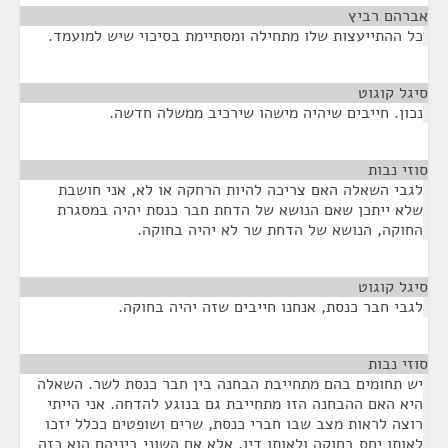
אברהם רביץ
¶
כל ההתייעצות שלו מתחילה ומסתיימת בסיכוי שיש למועמד.
סיגל קוגוט
¶
נכון. חייבים שיהיה מישהו שירכיב ממשלה חדשה.
סוזי נבות
¶
לגבי השאלה האם צריכה להיות הרחקה או לא, אני חושבת
שלא ייתכן שאם הנושא של הדחת חבר כנסת יהיה במסגרת
החוקה, הנושא של הדחת שר לא יהיה בחוקה.
סיגל קוגוט
¶
לגבי חבר כנסת, אנחנו חייבים שזה יהיה בחוקה.
סוזי נבות
¶
יש תחומים בהם מתחייבת הבחנה בין חבר כנסת לשר. השאלה
היא האם ההבחנה הזו מתחייבת גם בנוגע להדחה. אני הייתי
רוצה לראות מצב שבו חברי כנסת, שרים ושופטים ככלל יזכו
לאותו יחס בחוקה ולאותו דין, אלא אם השוני ביניהם הוא כזה