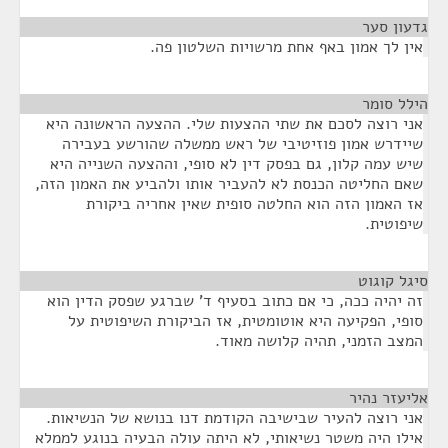
גדעון סער
¶
אין לך אמון באף אחת מרשויות השלטון פה.
הילל סומר
¶
אני רוצה לסכם את שתי ההצעות שלי. ההצעה הראשונה היא
שיידרש אמון פוזיטיבי של ראש ממשלה שהורשע בעבירה
שיש עמה קלון, גם בפסק דין לא סופי, וההצעה השנייה היא
שאם החליטה הכנסת לא להעביר אותו ולהביע את האמון הזה,
אז האמון הזה הוא החלטה סופית שאין אחריה ביקורת
שיפוטית.
סיגל קוגוט
¶
זה יהיה ככה, כי אם כתוב בסעיף ד' שברגע שפסק הדין הוא
סופי, הפקיעה היא אוטומטית, אז הביקורת השיפוטית על
המצב הזמני, תהיה קלושה מאוד.
אליעזר נהיר
¶
אני רוצה להעיר שבישיבה הקודמת דנו בנושא של הנשיאות.
אילו היה משטר נשיאותי, לא היתה עולה הבעיה בנוגע לממלא