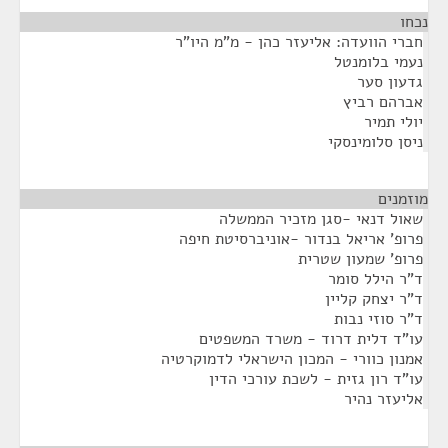
נכחו
¶
חברי הוועדה: אליעזר כהן - מ"מ היו"ר
נעמי בלומנטל
גדעון סער
אברהם רביץ
יולי תמיר
ניסן סלומינסקי
מוזמנים
¶
שאול דנאי -סגן מזכיר הממשלה
פרופ' אריאל בנדור -אוניברסיטת חיפה
פרופ' שמעון שטרית
ד"ר הילל סומר
ד"ר יצחק קליין
ד"ר סוזי נבות
עו"ד דלית דרוד - משרד המשפטים
אמנון כוורי - המכון הישראלי לדמוקרטיה
עו"ד רון גזית - לשכת עורכי הדין
אליעזר נהיר