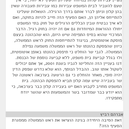
מציין עבירות קלות במיוחד שעליהן הסעיף לא יחול, כי אין
טעם להעביר לבית המשפט עבירות כמו עבירות תעבורה שאין
בהן קלון וניתן לברר אותם בדרך הרגילה. השאלות שעלינו
להתייחס אליהן הן, האם הסעיף הזה חייב להיות בחוקה, ואם
לא איך נבטיח שבין הכללים הרגילים של חוק בתי המשפט
יחולו ההוראות המיוחדות גם אם זה יהיה בחוק רגיל. הדבר
המרכזי שהוא בסיס התפיסה שיש היום, הוא שהכהונה בעצם
פוסקת אוטומטית, בניגוד להתייחסות החוק לראש הממשלה,
כיוון שהפסקת כהונתו של ראש הממשלה משמעה נפילת
הממשלה. לגבי שר הוחלט כי תיפסק כהונתו באופן אוטומטית,
ולו בגלל קביעת בית משפט, ללא קביעה נוספת של הכנסת.
דנו בעניין הזה והחליטו לגביו בשנת 2001, אך אתם יכולים
לשקול אותו שוב. ההבדל הנוסף, הוא שלא נדרש שפסק הדין
יהיה סופי, מאחר והוחלט כי גם הרשעה בערכאה ראשונה של
שר בעבירה שיש עמה קלון תביא להפסקת הכהונה. בית
המשפט מחויב לקבוע האם יש בעבירה קלון כבר בערכאה, כי
הוא יודע כבר שמדובר בשר והמשמעות היא שהשר יודח
מתפקידו.
אברהם רביץ
¶
זאת הסיבה היחידה בגינה הוציאו את ראש הממשלה ממסגרת
הסעיף הזה?