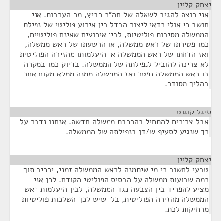
יצחק קליין
¶
אני רוצה להגיב לשאלה של חה"כ רביץ, מה הערבות. אני
חושב כי אולי כדאי ליצור הבדל בין אירוע פוליטי של נפילת
הממשלה מסיבות פוליטיות, לבין אירועים שאינם פוליטיים,
כמו פטירתו של ראש ממשלה, או הרשעתו של ראש ממשלה,
ואז הדחתו של ראש הממשלה או היעלמותו מהזירה הפוליטית
לא צריכה להוביל לנפילתה של הממשלה. בדיוק כמו במקרה
בו ראש הממשלה נפטר ואז הממשלה ממנה ממלא מקום אחר
בהליך מסודר.
סיגל קוגוט
¶
אבל צריכים להתחיל בהרכבת ממשלה חדשה. אנחנו נדבר על
כך שנגיע לסעיף ש/דן בנפילתה של הממשלה.
יצחק קליין
¶
טבעי לחשוב כי מי שיתמנה לראש הממשלה זמני, ירכיב תוך
כמה שבועות ממשלה על הבסיס הפוליטי הקודם. לכן אני
מציע להפריד בין הצבעה נגד הממשלה, לבין היעלמות ראש
הממשלה מהזירה הפוליטית, בלי שיש לכך השלכות פוליטיות
מרחיקות לכת.