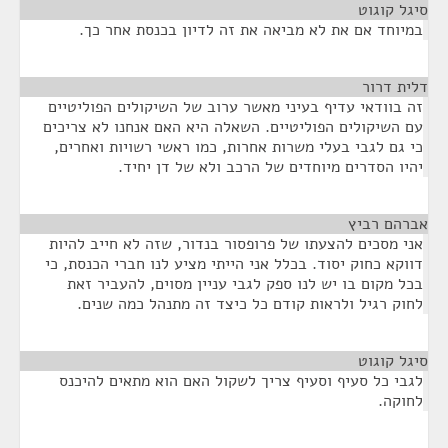
סיגל קוגוט
¶
במיוחד אם את לא מביאה את זה לדיון בכנסת אחר כך.
דלית דרור
¶
זה בוודאי עדיף בעיני מאשר ערוב של השיקולים הפוליטיים
עם השיקולים הפוליטיים. השאלה היא האם אנחנו לא צריכים
כי גם לגבי בעלי משרות אחרות, כמו ראשי רשויות ואחרים,
יהיו הסדרים מיוחדים של הרכב ולא של דן יחיד.
אברהם רביץ
¶
אני מסכים להצעתו של פרופסור בנדור, שזה לא חייב להיות
דווקא כחוק יסוד. בכלל אני הייתי מציע לנו חברי הכנסת, כי
בכל מקום בו יש לנו ספק לגבי עניין מסוים, להעביר זאת
לחוק רגיל ולראות קודם כל כיצד זה מתנהל כמה שנים.
סיגל קוגוט
¶
לגבי כל סעיף וסעיף צריך לשקול האם הוא מתאים להיכנס
לחוקה.