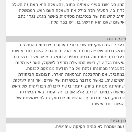
המטבע ישנו סעיף שאחינו כתוב, והשאלה היא האם זה השלב
לדון בו. הסעיף הזה כולל את השאלה האם ראש הממשלה
חייב להשעות שר בנסיבות מסוימות כאשר מוגש נגדו כתב
אישום שאם הוא יורשע בו, יש בכך קלון.
סיגל קוגוט
¶
בעניין הזה התקיימו שני דיונים ארוכים שבסופם הוחלט כי
תוצג גרסה שלפיה תורחב אי הכשירות גם להגשת כתב אישום
בעבירות מסוימות. גרסה נוספת שתוצג היא שכאשר יוגש כתב
אישום נגד שר, ראש הממשלה מחויב לשקול, האם יש מקום
להעבירו מכהונתו ולתת על כך הודעה מנומקת לכנסת.
במקביל, אם תתקבלנה הגרסאות האלה, תצומצם הביקורת
השיפוטית, כאשר מדובר בכשירות של שרים, אך ורק לעילות
שתהיינה מנויות בחוק. יינתן ביטוי ליכולת הפוליטית של ראש
ממשלה במינוי שרים, אלא אם כן זה יעמוד באי הכשירות
שבחוק, ואז תורחב אי הכשירות שבחוק גם לסיטואציות של
הגשת כתב אישום.
רון גזית
¶
זאת אומרת לא תהיה חקיקה שיפוטית.