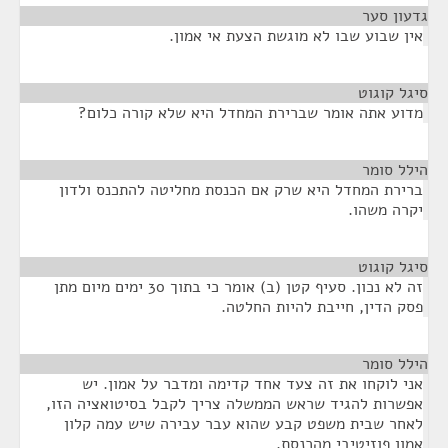
גדעון סער
¶
אין שבוע שבו לא מוגשת הצעת אי אמון.
סיגל קוגוט
¶
מדוע אתה אומר שברירת המחדל היא שלא קורה כלום?
הילל סומר
¶
ברירת המחדל היא שרק אם הכנסת מחליטה להתכנס ולדון
יקרה משהו.
סיגל קוגוט
¶
זה לא נכון. סעיף קטן (ב) אומר כי בתוך 30 ימים מיום מתן
פסק הדין, חייבת להיות החלטה.
הילל סומר
¶
אני לוקחו את זה צעד אחד קדימה ומדבר על אמון. יש
אפשרות להגיד שראש הממשלה צריך לקבל בסיטואציה הזו,
לאחר שבית משפט קבע שהוא עבר עבירה שיש עמה קלון
אמון פוזיטיבי מהכנסת.