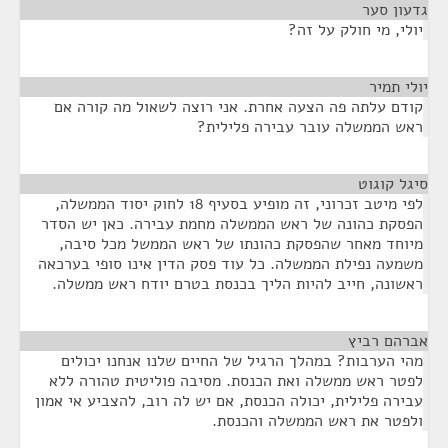
גדעון סער
¶
יולי, מי חולק על זה?
יולי תמיר
¶
קודם עלתה פה הצעה אחרת. אני רוצה לשאול מה קורה אם
ראש הממשלה עובר עבירה פלילית?
סיגל קוגוט
¶
לפי מיטב זכרוני, זה מופיע בסעיף 18 לחוק יסוד הממשלה,
הפסקת כהונה של ראש הממשלה מחמת עבירה. כאן יש הסדר
מיוחד מאחר שהפסקת כהונתו של ראש הממשל מכל סיבה,
משמעה נפילת הממשלה. כל עוד פסק הדין אינו סופי בערכאה
ראשונה, חייב להיות הליך בכנסת בטרם יודח ראש ממשלה.
אברהם רביץ
¶
מהי הערבות? במהלך הרגיל של החיים שלנו אנחנו יכולים
לפטר ראש ממשלה ואת הכנסת. מסיבה פוליטית טהורה ללא
עבירה פלילית, יכולה הכנסת, אם יש לה רוב, להצביע אי אמון
ולפטר את ראש הממשלה והכנסת.