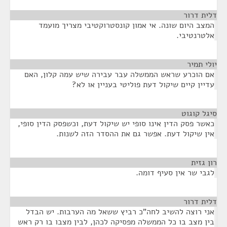
דלית דרור
¶
המצב היום שונה. אי אמון קונסטרוקטיבי מצריך מועמד
אלטרנטיבי.
יולי תמיר
¶
אם הוכרע שראש הממשלה עבר עבירה שיש עמה קלון, האם
עדיין קיים שיקול דעת פוליטי בעניין או לא?
סיגל קוגוט
¶
כאשר פסק הדין אינו סופי יש שיקול דעת, וכשפסק הדין סופי,
אין שיקול דעת. אפשר גם את ההסדר הזה לשנות.
רון גזית
¶
לגבי שר אין סעיף דומה.
דלית דרור
¶
אני רוצה להשיב לחה"כ רביץ ששאל מה הערבות. יש הבדל
בין מצב בו כל הממשלה מפסיקה לכהן, לבין מצבו בו רק ראש