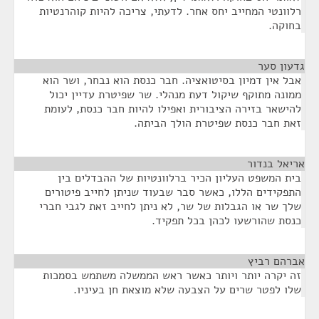
רלוונטי המחייב יחס אחר. לדעתי, צריכה להיות קוהרנטיות
בחוקה.
גדעון סער
¶
אבל אין דמיון בסיטואציה. חבר כנסת הוא נבחר, ושר הוא
ממונה מתוקף שיקול דעת מנהלי. שר שפיטרת עדיין יכול
להישאר בזירה הציבורית ואפילו להיות חבר כנסת, לעומת
זאת חבר כנסת שפיטרת הולך הביתה.
אריאל בנדור
¶
בית המשפט העליון הכיר ברלוונטיות של ההבדלים בין
התפקידים הללו, כאשר סבר שבעוד שניתן לחייב פיטורים
שלך שר או הגבלות של שר, לא ניתן לחייב זאת לגבי חברי
כנסת שהורשעו לכהן בכל תפקיד.
אברהם רביץ
¶
זה יקרה יותר ויותר כאשר ראש הממשלה משתמש בסמכות
שלו לפטר שרים על הצבעה שלא מוצאת חן בעיניו.