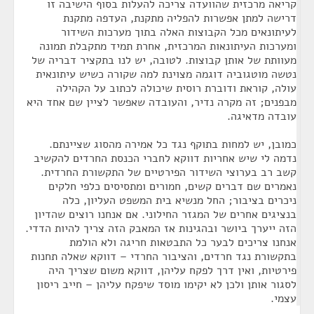
קריאה מרכזית שהוועדה צריכה להעלות בסוף הישיבה זו
דרישה למתן אפשרות להפליה מתקנת, העדפה מתקנת
לעיתונאים מכל הקבוצות האלה בתוך מערכות השידור
ומערכות העיתונאות המרכזית, אחרת תמיד מתקבלת תמונה
מעוותת של אותן קבוצות. לטובה, יש לנו בתקציר דבריה של
נטשה מוטגוביה דוגמה מצוינת למה שקורה כשיש עיתונאית
עולה, קוראת ודוברת רוסית שיכולה לכתוב על הקהילה
מבפנים; זה מקרה נדיר, והעובדה שאפשר לציין שם אחד היא
עובדה מדאיגה.
כמובן, יש למחות בתוקף נגד כל אמירה מהסוג שציינתם.
נדמה לי שיש אחריות דווקא לחברי הכנסת החרדים להקשיב
קשב רב בערוצי השידור הפירטיים של התקשורת החרדית.
נאמרים שם דברים קשים, חמורים ומתסיסים כלפי חלקים
ניכרים בציבור; החל מנשיא בית המשפט העליון, כלה
בנציגים אחרים של המגזר החילוני. אם אנחנו רוצים שהדיון
הזה ייערך ביושר ובהגינות אז המאבק הזה צריך להיות הדדי.
אנחנו צריכים לבער כל התבטאות חריגה ולא הולמת
בתקשורת נגד חרדים, והציבור החרדי – דווקא שאלה תחנות
פירטיות, ואין דרך לפקח עליהן, דווקא משום שצריך היה
לסגור אותן ולכן לא יקימו מוסד שיפקח עליהן – חייב ריסון
עצמי.