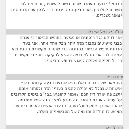
רבותיי! ידועה האמרה שכוח נוטה להשחית, וכוח מוחלט
משחית לחלוטין. אם הדיון הזה יעזור כדי לרסן את הכוח הזה
יצאנו נשכרים.
היו"ר ישראל אייכלר
¶
אני דווקא נגד ריסונים או פגיעה בחופש הביטוי כי אנחנו
כבני מיעוטים נסבול מזה יותר מכל אחד אחר. אני בעד
הכוונת חופש הביטוי בהגינות כדי שתהיה תקשורת הוגנת ולא
עוינת. לכן אני גם לא רוצה להגיע לחקיקה בענייני תקשורת
כי כל חקיקה עלולה לפגוע בחופש הביטוי.
חיים כפיר
¶
התוצאה של דברים כאלה היא שנוצרת דעה קדומה כלפי
אישיות שבכלל לא יכולה להגיב בעניין הזה ולסתור אותם.
יושב פה עורך דין חכם שאמור להופיע בבג"צ בימים הקרובים
על עתירה אחרת לגמרי. זה מגיע למצב כזה שיש סטיגמה
שהרב אמנון יצחק פסול מעיקרו בעוד אנשים לא מכירים את
האיש. זו תולדה ותוצאה של התבטאויות כאלה.
דוד לביא
¶