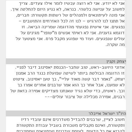
אני לא יודע. אני לא רוצה עכשיו לומר אילו צעדים. צריך
לחשוב על ענישה כלשהי. כנראה, לא נגיע היום להחלטה איך.
אני פונה לעיתונאים ולמנהלים של רשתות תקשורת: חברים,
אל תתנו לנו להרגיש – לנו זה לכל האזרחים והתושבים –
נפגעים. אני אישית נפגעתי מהדוגמה שמרינה הביאה. זו
דוגמא גזענית. אני לא ראיתי אנשים מ"שופר" מגינים על
עולים שנפגעים. ועוד מי שפוגע מקבל פרס. אני מצטער על
מה שקרה.
יצחק וקנין
¶
אדוני היושב-ראש, טוב שחבר-הכנסת יאסינוב דיבר לפניי.
זו הדוגמה הבולטת ביותר לשיטה שפועלת כנגד הרב אמנון
יצחק. "נאמר דבר קשה מאוד עליי", כך טען יאסינוב. ציטוט
לא שמענו, אבל אחר כך הוא אמר שרבנים אחרים אמרו כך
וכך. ראשית, כדי שלא נגיד שאנחנו מצדיקים אמירה כזאת של
רבנים, אמירה מכלילה של ציבור עולים---
היו"ר ישראל אייכלר
¶
חשוב לציין, שרבנים להבדיל משדרנים אינם עובדי רדיו
ותקשורת, ואינם מקבלים משכורת בשביל עבודת התקשורת
להביא את כל הדעות, לעומת שדרנים ועיתונאים שמחויבים