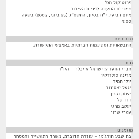
פרוטוקול מס'
מישיבת הוועדה לפניות הציבור
מיום רביעי, י"ח בסיון, התשס"ג (25 ביוני, 2003) בשעה
9:00
סדר היום
התבטאויות וסטיגמות חברתיות באמצעי התקשורת.
נכחו
¶
חברי הוועדה: ישראל אייכלר – היו"ר
מרינה סולודקין
יולי תמיר
יגאל יאסינוב
יצחק וקנין
דוד טל
יעקב מרגי
עמרי שרון
מוזמנים
¶
בת שבע תורג'מן – עוזרת הדוברת, משרד התעשייה והמסחר