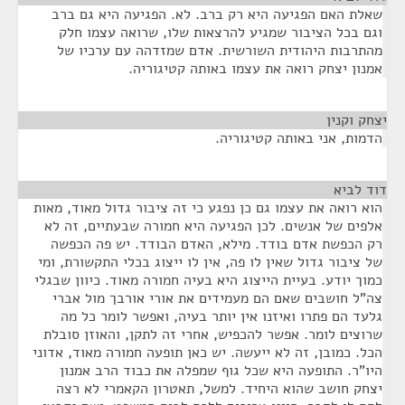
שאלת האם הפגיעה היא רק ברב. לא. הפגיעה היא גם ברב
וגם בכל הציבור שמגיע להרצאות שלו, שרואה עצמו חלק
מהתרבות היהודית השורשית. אדם שמזדהה עם ערכיו של
אמנון יצחק רואה את עצמו באותה קטיגוריה.
יצחק וקנין
¶
הדמות, אני באותה קטיגוריה.
דוד לביא
¶
הוא רואה את עצמו גם כן נפגע כי זה ציבור גדול מאוד, מאות
אלפים של אנשים. לכן הפגיעה היא חמורה שבעתיים, זה לא
רק הכפשת אדם בודד. מילא, האדם הבודד. יש פה הכפשה
של ציבור גדול שאין לו פה, אין לו ייצוג בכלי התקשורת, ומי
כמוך יודע. בעיית הייצוג היא בעיה חמורה מאוד. כיוון שבגלי
צה"ל חושבים שאם הם מעמידים את אורי אורבך מול אברי
גלעד הם פתרו ואיזנו אין יותר בעיה, ואפשר לומר כל מה
שרוצים לומר. אפשר להכפיש, אחרי זה לתקן, והאוזן סובלת
הכל. כמובן, זה לא ייעשה. יש כאן תופעה חמורה מאוד, אדוני
היו"ר. התופעה היא שכל גוף שמפלה את כבוד הרב אמנון
יצחק חושב שהוא היחיד. למשל, תאטרון הקאמרי לא רצה