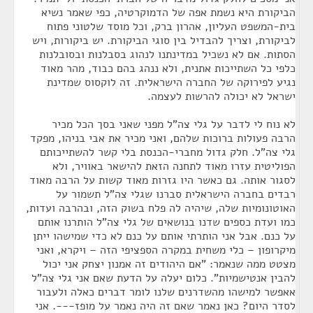
הביקורת היא נשמת אפה של הדמוקרטיה, כפי שאמר נשיא
בית-המשפט העליון, אהרון ברק, וכל מוסד שלטוני פתוח
לביקורת, וצריך להבדיל בין סוגי הביקורת. יש ביקורות, ויש
הסתות. אם לא נשכיל במדינתנו לנהוג בסבלנות ובסובלנות
כלפי כל השתייכות אתנית, ולא ננהג בהם כבוד, מהר מאוד
נגיע לפירוקה של החברה הישראלית. זה לוקסוס שמדינת
ישראל לא יכולה להרשות לעצמה.
לא נוח לי לדבר על גלי צה"ל מפני שאני בסך הכל מכיר
הרבה פעולות ברוכות שלהם, ואני מכיר את אבי בניהו, מפקד
גלי צה"ל. חלק גדול מחברי-הכנסת בלי קשר להשתייכותם
הפוליטית עזרו מאוד לתחנה הזאת להישאר באוויר, ולא
לסגור אותה. גם כאשר היו גזרות מאוד קשות על הרבה מאוד
רבדים בחברה הישראלית סברנו שגלי צה"ל תשמור על
האוטונומיות שלה, שיהיה לה פלח בשוק הזה, ובהרבה ועדות,
כמו ועדת כספים שדנו בנושאים של גלי צה"ל הותרנו אותם
על כנם. אבל אני הותרתי אותם על כנם לא כדי שמישהו ייתן
מיקרופון – כלי משחית במקרה הספציפי הזה – ויקרא, ואני
מצטט ממה שנאמר: "אם היהודים זה אמנון יצחק אני יכול
להבין אנטישמיות". כלום יעלה על הדעת שאם אני גלי צה"ל
אאפשר למישהו מהשדרנים שלנו לומר דברים כאלה ולעבור
לסדר היום? כאן נאמר שאם זה היה נאמר על מופז---. אני