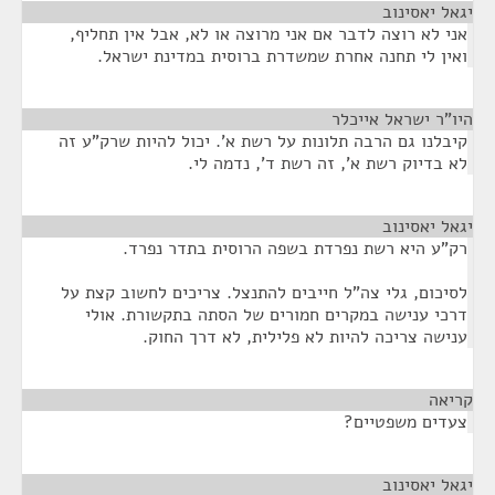
יגאל יאסינוב
¶
אני לא רוצה לדבר אם אני מרוצה או לא, אבל אין תחליף,
ואין לי תחנה אחרת שמשדרת ברוסית במדינת ישראל.
היו"ר ישראל אייכלר
¶
קיבלנו גם הרבה תלונות על רשת א'. יכול להיות שרק"ע זה
לא בדיוק רשת א', זה רשת ד', נדמה לי.
יגאל יאסינוב
¶
רק"ע היא רשת נפרדת בשפה הרוסית בתדר נפרד.
לסיכום, גלי צה"ל חייבים להתנצל. צריכים לחשוב קצת על
דרכי ענישה במקרים חמורים של הסתה בתקשורת. אולי
ענישה צריכה להיות לא פלילית, לא דרך החוק.
קריאה
¶
צעדים משפטיים?
יגאל יאסינוב
¶