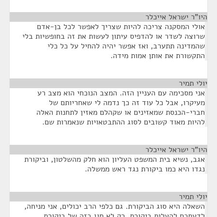
היו"ר ישראל אייכלר
¶
אולי המסקנה צריכה להיות שצריך לאפשר לכל בן-אדם
שרוצה לשדר או להדפיס עיתון לעשות את זה בחופשיות בלי
שהמדינה תתערב, ואז אפשר יהיה להחיל על כל כלי
התקשורת את אותן אמות מידה.
יולי תמיר
¶
אני מסכימה עם העניין הזה. המצב הנוכחי הוא מצב רע
מעיקרו, אבל כל עוד זה כך נדמה לי שאחריותם של
חברי-הכנסת שמאזינים או שקהלם מאזין לתחנות האלה
להיות מאוד קשובים לסוג ההתבטאויות שנאמרות שם.
היו"ר ישראל אייכלר
¶
אגב, נשיא בית המשפט העליון הוא חלק מהשלטון, וביקורת
נגדו היא כמו ביקורת נגד ראש ממשלה.
יולי תמיר
¶
השאלה היא סוג הביקורת. גם כלפי הרב יכולים, אני מניחה,
לדעתכם להעלות ביקורת, רק לא סוג כזה של ביקורת.