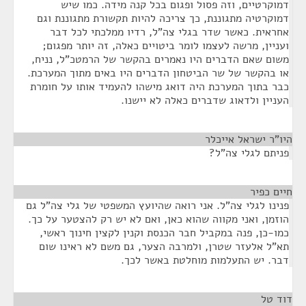
דמוקרטיים, וזה פסול ופגום בכל קנה מידה. כמו שיש
דמוקרטיה מתגוננת, כך צריכה להיות תקשורת מתגוננת וגם
אחראית. כאשר שדר בגלי צה"ל, רדיו ממלכתי לכל דבר
ועניין, מרשה לעצמו לומר ביטויים כאלה, זה יותר מפגום;
משום שאם הדברים היו נאמרים בהקשר של הרמטכ"ל, נניח,
או בהקשר של שר הביטחון הדברים היו באים מתוך המערכת.
כבר בתוך המערכת היה דואג מישהו להעמיד אותו על חומרת
העניין ולדאוג שדברים כאלה לא יישנו.
היו"ר ישראל אייכלר
¶
פניתם לגלי צה"ל?
חיים כפיר
¶
פנינו לגלי צה"ל. אני רואה שהיועץ המשפטי של גלי צה"ל גם
הוזמן, ואני מקווה שהוא כאן, ואם לא יש רק להצטער על כך.
כמו-כן, פנה במקביל חבר הכנסת וקנין לקצין חינוך ראשי,
תא"ל אלעזר שטרן, ולמרבה הצער, גם משם לא ראינו שום
דבר. יש התעלמות מוחלטת באשר לכך.
דוד טל
¶