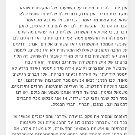
אין צורך להכביר מילים על השפעתה של התקשורת שהיא
מוקד כוח אדיר; אין אדם, ובפרט לא שליט או שופט שלא
שואל את עצמו מה יאמרו הבריות. מי שקובע מה יאמרו
הבריות הם כלי התקשורת. לכן יש להם כוח להיטיב, לתקן
דברים, כי אילולא התקשורת השליטים היו עושים מה שהם
רוצים ולא היו חוששים ממה יאמרו הבריות כי היו דואגים לכך
שאנשי הממסד התקשורתי יהיו קשורים אליהם. אנחנו יודעים
על הרבה תיקונים שאילולא התקשורת לא היו נעשים. לעומת
זאת, יש לתקשורת כוח גדול מאוד לשבור ולהשחית. זה תלוי
ברצונו של איש התקשורת שמתרגם ומתווך. הוא הטבח
שמבשל את המוצרים וקובע איזה מידע יימסר ואיזה מידע לא
יימסר לידיעתו של האזרח ולעיני הבריות. אלו דברים רגישים
מאוד. לכן הזמנו לכאן אנשים מכל הקבוצות שהתלוננו: גם
מבני העליות החדשות, מן העליות הוותיקות, חרדים וחילוניים,
משמאל ומימין. בהמשך הדיון אנחנו נשמע את כולם. יש לנו
בסך הכל שעה וחצי של שידור, אז אני מבקש מכל החברים
לתמצת וגם, כמובן, חבריי, חברי הכנסת.
לצופים אמסור את פקס בוועדה שדרכו אתם יכולים עכשיו או
בכל זמן שתבחרו לכתוב לנו על התבטאויות ועל סטיגמות
חברתיות או אישיות באמצעי התקשורת, ולא משנה איזה; אם
כי הדיון הזה יתמקד יותר בתקשורת האלקטרונית והממלכתית