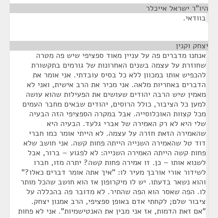
היו"ר ישראל אייכלר
¶
בוודאי.
יצחק וקנין
¶
אנחנו מדברים פה על עניין מאוד ספציפי שיש פה מטרה
שחוזרת על עצמה בשנים האחרונות של גורמים בתקשורת
להכפיש אותו במכוון ללא כל בסיס עובדתי. אני אומר את
הדברים באחריות מלאה. אני מכיר את הרב אישית, ואני לא
מאמין שיש הרבה יהודים שעושים את הפעילות שהוא עושה
למען כל הציבור, כולל הרוסים, יהודים שבאים מחבר העמים
מכל קצוות האוכלוסייה. אבל במקרה הספציפי הזה הבעיה
שלי היא לא רק האמירה של אברי גלעד. הבעיה היא
שהאמירה הזאת חזרה על עצמה. לא הייתי אומר כמו חברי
דוד טל שהאמירה השנייה הייתה פחות קשה. אני חושב שלא
פחות קשה הייתה האמירה השנייה: לא לפגוע – ברור, אבל
לשנוא אותו – כן. זו אמירה פחות קשה? יתרה מזו, חברו
לשידור אורי אורבך מעיר לו: "איך אתה אומר דברים כאלו?"
והוא נשאר בדעתו. יש לו מיקרופון אז הוא חושב שהכל מותר
לו. הפה שאסר הוא הפה שהתיר. לא מדובר פה בהכללה על
ציבור שלם; לקחתי אדם באופן ספציפי, הרב אמנון יצחק.
"אם זאת הדמות, אז אני מבין את האנטישמיות". אני לא פחות