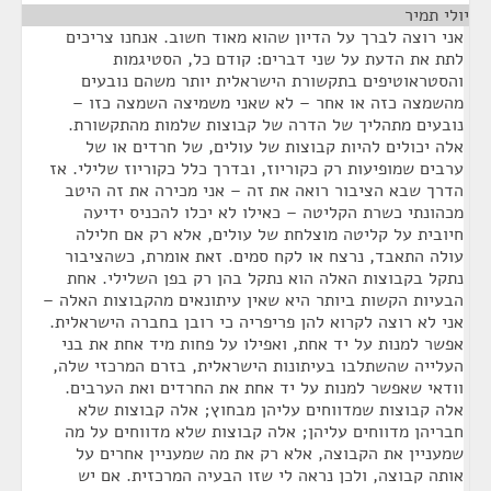
יולי תמיר
¶
אני רוצה לברך על הדיון שהוא מאוד חשוב. אנחנו צריכים
לתת את הדעת על שני דברים: קודם כל, הסטיגמות
והסטראוטיפים בתקשורת הישראלית יותר משהם נובעים
מהשמצה כזה או אחר – לא שאני משמיצה השמצה כזו –
נובעים מתהליך של הדרה של קבוצות שלמות מהתקשורת.
אלה יכולים להיות קבוצות של עולים, של חרדים או של
ערבים שמופיעות רק כקוריוז, ובדרך כלל כקוריוז שלילי. אז
הדרך שבא הציבור רואה את זה – אני מכירה את זה היטב
מכהונתי כשרת הקליטה – כאילו לא יכלו להכניס ידיעה
חיובית על קליטה מוצלחת של עולים, אלא רק אם חלילה
עולה התאבד, נרצח או לקח סמים. זאת אומרת, כשהציבור
נתקל בקבוצות האלה הוא נתקל בהן רק בפן השלילי. אחת
הבעיות הקשות ביותר היא שאין עיתונאים מהקבוצות האלה –
אני לא רוצה לקרוא להן פריפריה כי רובן בחברה הישראלית.
אפשר למנות על יד אחת, ואפילו על פחות מיד אחת את בני
העלייה שהשתלבו בעיתונות הישראלית, בזרם המרכזי שלה,
וודאי שאפשר למנות על יד אחת את החרדים ואת הערבים.
אלה קבוצות שמדווחים עליהן מבחוץ; אלה קבוצות שלא
חבריהן מדווחים עליהן; אלה קבוצות שלא מדווחים על מה
שמעניין את הקבוצה, אלא רק את מה שמעניין אחרים על
אותה קבוצה, ולכן נראה לי שזו הבעיה המרכזית. אם יש