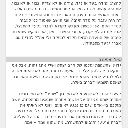
להציג עמדה בעד או נגד, צודק או לא צודק, נכון או לא נכון.
אם היה עושה את זה מישהו אחר ומטיח דברים קשים כאלה
באחד מאנשי הרוח הענקים האחרים במחנה החילוני – כלום
זה היה עובר על סדר היום? אני חושב שאסור לנו לעבור
לסדר היום. אני כפשרן מעדיף לקרוא לאברי גלעד להתנצל,
אבל אם זה לא יקרה, אדוני היושב-ראש, אני מבקש שוועדת
סיכום של הוועדה הזאת תקרא למפקד גלי צה"ל להדיח את
אברי גלעד מתפקידו.
יגאל יאסינוב
¶
ידוע שהשקפת עולמו של הרב יצחק ושלי אינן זהות, אבל אני
דווקא רוצה להגן עליו כי הפעם זכותו הייתה לא להיות מטרה
ולא להגיע למצב שהוא נפגע. אני מקווה שזו הפעם האחרונה
שאתם תשמעו דברים כאלה.
לצערי הרב, לא שמעתי לא מארגון "שופר" ולא מארגונים
אחרים שהם מגינים על אנשים אחרים שנפגעו מההסתה. יושב
מולכם בן-אדם שגם כן נפגע לא פעם, ואני לא ראיתי את
האורחים הנכבדים מגינים על זכותי כאזרח רגיל. אני רוצה
להזכיר כמה מהדוגמאות: אני נפגעתי מדברי הרב על עולים.
דבריו צוטטו והובאו לתקשורת; מה שהוא אמר – אמר.