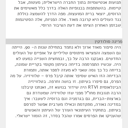
תנועות אנטישמיות בתוך החברה הישראלית; מעטות, אבל
קיימות. בהשתתפות בכנופיות האלה בדרך כלל מאשימים את
הרוסים, יוצאי ברית המועצות. מפה הדרך להשמצה כוללת
נגד העולים היא קרובה מאוד. אלה הפניות, אלה הסטיגמות
שבזמן האחרון הציתו את דעת הציבור הרוסי.
מרינה סולודקין
¶
היה סיפור מאוד ארוך ולא נחמד בתחילת שנות ה- 90. הייתה
גם השמצה והמציאו מיתוסים שליליים על אופיים של העולים
החדשים. נאבקנו הרבה על כך, ובמחצית השנייה כמעט לא
היה. עכשיו התפרסמה בדיחה בעיתון מקומי בקריית שמונה,
בדיחה כל כך גסה שאני לא מעזה לספר אותה, ותמורת
הבדיחה הזו האיש שסיפר אותה קיבל פרס – טלוויזיה. על מה
הפרס, גם סיפרו בעיתון. זו בושה וחרפה. בטלוויזיה
הבינלאומית RTVI היה שידור בנושא זה, ואנחנו קיבלנו
הרבה תגובות מחו"ל מפני שזו טלוויזיה שמשדרת גם
בארצות-הברית, גם בגרמניה וגם ברוסיה לשעבר: איך
במדינה נאורה, מתקדמת וכאילו מערבית אפשר לפרסם
בעיתון. בתחקיר העיתונאי העורך של העיתון והאנשים
שהעניקו את הפרסים אמרו שהכל בסדר, זה הומור ישראלי.