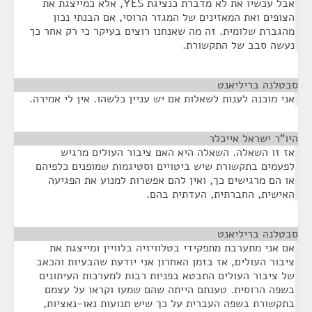
אבל עכשיו את לא מדברת כנציגת YES, אלא כמייצגת את
הצופים ואת המאזינים של המגזר הרוסי, אם הבנתי נכון
מהגברת שלומית. זה מה שאנחנו רוצים בעיקר כי רק אחר כך
נעשה סבב של התקשורת.
סבטלנה בריליאנט
¶
אני מוכנה לענות לשאלות אם יש עניין כלשהו. אין לי אמירה.
היו"ר ישראל אייכלר
¶
אז זו השאלה. השאלה היא האם ציבור העולים מרגיש
לפעמים בתקשורת שיש ביטויים וסטיגמות שמופנים כלפיהם
או הם מרגישים כך, ואין להם אפשרות למנוע את הפגיעה
האישית, החברתית, העדתית בהם.
סבטלנה בריליאנט
¶
אם אני מתערבת מתפקידי בטלוויזיה בלוויין ומייצגת את
ציבור העולים, אז בזמן האחרון אני יודעת שהבעיות והכאב
של ציבור העולים התבטא בפניות רבות למערכות העיתונים
בשפה הרוסית. טענתם הייתה שהם שמעו וקראו על עצמם
בתקשורת בשפה העברית על כך שיש תנועות נאו-נאציות,