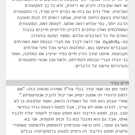
או זאת שקיבלה זיכיון או רישיון, ולא כל כך לתקשורת
הפרטית. אולי נדון גם בזה או נקיים דיון נפרד, כי התקשורת
הפרטית בעצם היותה פרטית, אנחנו רואים לה זכות חשובה
הרבה יותר, כפי שהיא רואה אותם. לעומת זאת, התקשורת
הממלכתית ואלה שזוכים לזיכיון ולרישיון חייבים בכבוד
האדם של כל הצרכנים שלהם. מספר הפקס בוועדה:
6496184-02. אני רוצה לברך את חברי הכנסת ואת האורחים
הנכבדים שעימנו כאן. התלונות הגיעו מכל מיני אזרחים
וקבוצות. איתנו עורך הדין חיים כפיר שיציג את התלונה, ואחר
כך יוכלו חברי הכנסת להתייחס, ולאח מכן אנשי התקשורת
ונציגיהם שיענו על הדברים.
חיים כפיר
¶
לפני זמן מה אמר שדר בגלי צה"ל אמירה מהסוג הזה: "אם
דמות היהודי זה אמנון יצחק אני יכול להבין אנטישמיות."
אחרי שבוע הוא חזר על האמירה הזאת, ואמר שלפגוע בו לא
צריך, להרוג אותו לא צריך, אבל לפתח רגשות נגדו בוודאי
שכן. נכון, חופש הדיבור הוא חופש שצריך לשמור עליו ולכבד
אותו, אבל גם הוא מוגבל כמו כל זכות חוקתית. אני בא
מארגון שופר, ולנו נראה שהניסיון להתחמק ולהסתתר מאחורי
עיקרון חופש הדיבור זה ניסיון לפגוע בדמוקרטיה בכלים