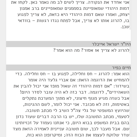
אני אחדד את הנקודה. צריך לשים לב מה נאמר כאן. לקחו את
דמות היהודי שמאופיינת בסממנים שמאופיינים ברב אמנון
יצחק, ואמרו שאם דמות היהודי היא כזאת, לא צריך לפגוע
בו, להרוג אותו לא צריך, אבל לפתח נגדו רגשות – בוודאי
שכן.
היו"ר ישראל אייכלר
¶
להרוג לא צריך או אסור? מה הוא אמר?
חיים כפיר
¶
הוא אמר: להרוג – חס וחלילה, לפגוע בו – חס וחלילה. כדי
להמחיש את הדוגמה הזאת: אם אברי גלעד היה אומר
בשידור: "אם דמות היהודי זה שאול מופז אני יכול להבין את
השאהידים", לדוגמה. דבר כזה לא היה עובר לסדר היום!
אבל כשזה מגיע מגוף חיצוני, לא מתוך המערכת נתקלים
באטימות, וזה לא מכובד. אני יכול לומר, לשם ההגינות,
שהיועץ המשפטי של גלי צה"ל השיב לי מכתב תשובה.
לטעמי, מכתב התשובה שלו, יש בו הרבה דברים שעוד נדון
בהם בבית המשפט בבוא היום, כי אנחנו נעמוד על זכויותינו
שם. אבל מעבר לכך, שום תשובה עניינית לאמירה הזאת מצד
שדר שלוקח לעצמו את הכוח הזה; ומיקרופון הוא כוח,