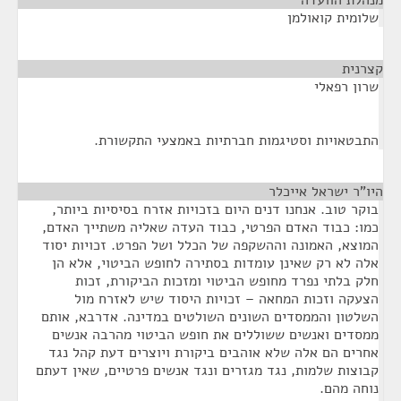
מנהלת הוועדה
¶
שלומית קואולמן
קצרנית
¶
שרון רפאלי
התבטאויות וסטיגמות חברתיות באמצעי התקשורת.
היו"ר ישראל אייכלר
¶
בוקר טוב. אנחנו דנים היום בזכויות אזרח בסיסיות ביותר,
כמו: כבוד האדם הפרטי, כבוד העדה שאליה משתייך האדם,
המוצא, האמונה וההשקפה של הכלל ושל הפרט. זכויות יסוד
אלה לא רק שאינן עומדות בסתירה לחופש הביטוי, אלא הן
חלק בלתי נפרד מחופש הביטוי ומזכות הביקורת, זכות
הצעקה וזכות המחאה – זכויות היסוד שיש לאזרח מול
השלטון והממסדים השונים השולטים במדינה. אדרבא, אותם
ממסדים ואנשים ששוללים את חופש הביטוי מהרבה אנשים
אחרים הם אלה שלא אוהבים ביקורת ויוצרים דעת קהל נגד
קבוצות שלמות, נגד מגזרים ונגד אנשים פרטיים, שאין דעתם
נוחה מהם.