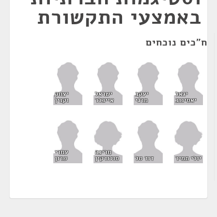
באמצעי התקשורת
ח"כים נוכחים
יגאל
יעקב
ישראל
יצחק
יאסינוב
מרגי
אייכלר
וקנין
מרינה
עמרי
יולי תמיר
סולודקין
דוד טל
שרון