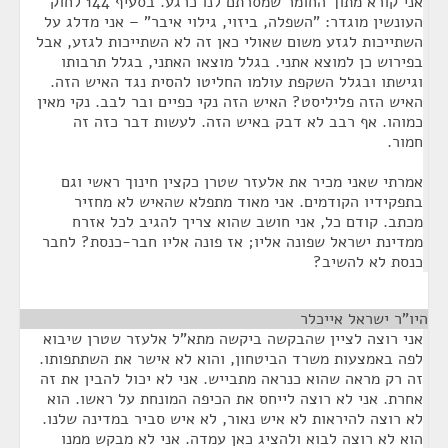
אני קורא מתוך החומר שמסרתם לנו כרגע. בסעיף 144 לחוק
העונשין מוגדר: "השפלה, ביזוי, גילוי איבר" – אני מדלג על
השתייכות לגזע משום שאולי כאן זה לא השתייכות לגזע, אבל
בפירוש כן למוצא אתני. בגלל מוצאו האתני, בגלל תרבותו
וגישתו ובגלל השקפת עולמו החליטו להסית נגד האיש הזה.
האיש הזה פליליסט? האיש הזה נקי כפיים ובר לבב. נקי מאין
כמוהו. אף רבב לא דבק באיש הזה. לעשות דבר כזה זה
חמור.
אמרתי שאני מכיר את אלעזר שטרן כקצין חינוך ראשי וגם
בתפקידיו הקודמים. אני מאוד מתפלא שהאיש לא מחזיר
מכתב. קודם כל, אני חושב שהוא צריך להגיב לכל אזרח
ממדינת ישראל שפונה אליו; אז פונה אליו חבר-כנסת? לחבר
כנסת לא להשיב?
היו"ר ישראל אייכלר
¶
אני רוצה לציין שהבקשה ביקשה מתא"ל אלעזר שטרן שיבוא
לפה באמצעות משרד הביטחון, והוא לא אישר את השתתפותו.
זה רק מראה שהוא כנראה מתבייש. אני לא יכול להבין את זה
אחרת. אני לא רוצה לייחס את הכיפה המונחת על ראשו. הוא
לא רוצה להיראות לא איש נאור, לא איש סביר במדינה שלנו.
הוא לא רוצה לבוא ולהציג כאן עמדה. אני לא מבקש ממנו