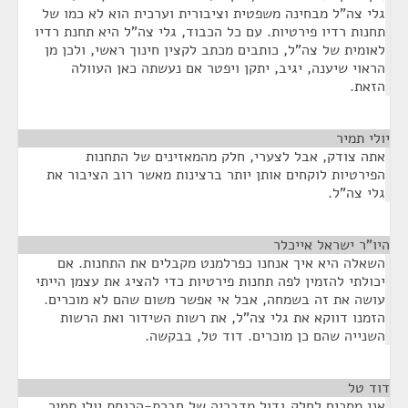
גלי צה"ל מבחינה משפטית וציבורית וערכית הוא לא כמו של
תחנות רדיו פירטיות. עם כל הכבוד, גלי צה"ל היא תחנת רדיו
לאומית של צה"ל, כותבים מכתב לקצין חינוך ראשי, ולכן מן
הראוי שיענה, יגיב, יתקן ויפטר אם נעשתה כאן העוולה
הזאת.
יולי תמיר
¶
אתה צודק, אבל לצערי, חלק מהמאזינים של התחנות
הפירטיות לוקחים אותן יותר ברצינות מאשר רוב הציבור את
גלי צה"ל.
היו"ר ישראל אייכלר
¶
השאלה היא איך אנחנו כפרלמנט מקבלים את התחנות. אם
יכולתי להזמין לפה תחנות פירטיות כדי להציג את עצמן הייתי
עושה את זה בשמחה, אבל אי אפשר משום שהם לא מוכרים.
הזמנו דווקא את גלי צה"ל, את רשות השידור ואת הרשות
השנייה שהם כן מוכרים. דוד טל, בבקשה.
דוד טל
¶
אני מסכים לחלק גדול מדבריה של חברת-הכנסת יולי תמיר.