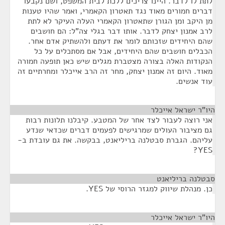
לתת לו לדבר. היינו צריכים ללכת לבית המשפט, ושם נקבעו
דברים חמורים מאוד נגד תאטרון הקאמרי, ואמר שהיו טענות
מן היקב ומן הגורן שתאטרון הקאמרי העלה העיקר לא לתת
לרב אמנון יצחק לדבר. אותו דבר בגלי צה"ל: הם חושבים
שהם היחידים שזכותם לומר את דעתם ולהשתיק אדם אחר.
הכבלים חושבים שהם היחידים, אבל אם מסתכלים על כל
הנקודות האלה בצורה מצטברת מגלים שיש כאן תופעה חמורה
מאוד. היום זה אמנון יצחק, מחר זה הרב אייכלר ומחרתיים זה
עוד אנשים.
היו"ר ישראל אייכלר
¶
אני רוצה לעבור לצד אחר של המטבע. קיבלנו תלונות רבות
גם מציבור העולים שמרגישים לפעמים דברים שכדאי שנדע
עליהם. הגברת סבטלנה בריליאנט, בבקשה. את גם עובדת ב-
YES?
סבטלנה בריליאנט
¶
כן. מנהלת שיווק למגזר הרוסי של YES.
היו"ר ישראל אייכלר
¶