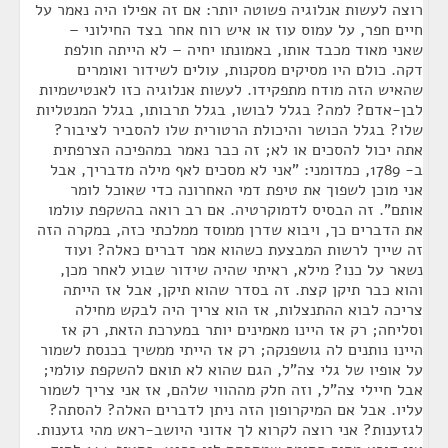
רוצה לעשות אנלוגיה פשוטה יותר: אם זה אפילו היה נאמר על
חיים חפר, על עמוס עוז או איש רוח אחר בצד החילוני –
שאני מאוד מכבד אותו, באמונתו יחיה – לא הייתה חולפת
דקה. כולם היו מסיקים מסקנות, עולים לשידור ואומרים
שהאיש הזה מודח מתפקידו. לעשות אנלוגיה כזו לאנטישמיות
לבן-אדם? למה? בגלל לבושו, בגלל תרבותו, בגלל המנטליות
שלו? בגלל הכושר והיכולת הרטורית שלו להסביר לציבור?
אתה יכול להסכים או לא; זה כבר נאמר במהפיכה הצרפתית
ב- 1789, כמדומני: "אני לא מסכים לאף מילה מדבריך, אבל
אני מוכן לשפוך את טיפת דמי האחרונה כדי שאוכל לומר
אותם". זה הבסיס לדמוקרטיה. אם רב רואה בהשקפת עולמו
את הדברים כך, ויבוא שדרן ממוסד ממלכתי כזה, במקרה הזה
זה שייך לרשות המבצעת כשהוא אמר דברים כאלה? ועוד
נשאר על כנו? מילא, ראיתי שהיה שידור שבוע לאחר מכן,
והוא כבר תיקן קצת. זה בסדר שהוא תיקן, אבל אז הייתה
צריכה לבוא ההתנצלות, אז הוא צריך היה לבקש מחילה
וסליחה; רק אז היינו מאמינים יותר במערכת הזאת, רק אז
היינו נותנים לה גושפנקה; רק אז הייתי ממשיך בכנסת לשמור
על אופיו של גלי צה"ל, הגם שהוא לא תואם להשקפת עולמי;
אבל חיילי צה"ל, וזה חלק מההווי שלהם, אז אני צריך לשמור
עליו. אבל אם המיקרופון הזה ניתן לדברים האלה? להסתה?
לגזענות? אני רוצה לקרוא לך אדוני היושב-ראש מהי גזענות.