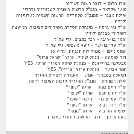
אורן הלמן – דובר רשות השידור
מוטי שקלאר – מנכ"ל הרשות השנייה לטלוויזיה ולרדיו
איילת מצגר – סמנכ"ל טלוויזיה, הרשות השנייה לטלוויזיה
ולרדיו
עו"ד ניר גרסון – מינהלת הסדרת השידורים לציבור, המועצה
לשידורי כבלים ולוויין
עומר בן-רובי – רכז כתבים, גלי צה"ל
עו"ד עדי בן-שך – יועץ משפטי, גלי צה"ל
עמוס נוימן – מנהל לוח תכניות, ערוץ 10
דוד שוסטק – מנהל שיווק, ערוץ "ישראל פלוס"
סבטלנה בריליאנט – מנהלת שיווק המגזר הרוסי, YES
תמר אביטל – מנהלת ערוץ "בריזה", YES
דניאלה במברגר-אנוש – האגודה לזכויות האזרח
הילה רפפורט – מנכ"ל האגודה לזכות הציבור לדעת
עו"ד חיים כפיר – ארגון "שופר"
עו"ד יורם חכם – ארגון "שופר"
עו"ד עמרם גור – ארגון "שופר"
עו"ד דוד לביא – ארגון "שופר"
ישעיהו הורביץ – ארגון "מנוף"
נועם ארנון – דובר היישוב היהודי בחברון