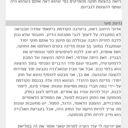
רואה כהצעת חוקה מהפרקים כפי שהוא ראה אותם כשהוא היה
שותף להצעות לגביהם.
גדעון סער
¶
אדוני היושב ראש, בישיבה הקודמת ביטאתי עמדה שכנראה
לא התקבלה על דעתך לגבי מתכונת הדיון. חשבתי שלא נכון
ללכת לחזית רחבה שכוללת גם תיקון כל אותם חוקי יסוד
שנתקבלו במשך 55 שנות מדינה בטרם השלמנו את החוקה.
זאת אומרת, לא טוב ללכת לשיפוצים לפני שגומרים את
הבניין. זאת היתה עמדתי, זאת היתה ההצעה של המכון
לדמוקרטיה, חשבתי שגם סדר הדברים הפנימי בתוך ההצעה
הוא בלתי נכון. אבל אני מבין שהאג'נדה נקבעה תוך צמידות
להצעה שהוגשה. אם כך, אני מבקש להוסיף נושא של חוק
יסוד: מדינת העם היהודי. הנושא הזה עלה בכנסת הקודמת
על-ידי כמה חברי כנסת מסיעות שונות: אופיר פינס, לימור
לבנת, יכול להיות שהיו גם אחרים. תכליתו לעגן כחלק
מהחוקה את החוק השבות למשל, את הסמלים הלאומיים
המרכזיים, ההמנון הלאומי, הדגל, הסמל. יש מחשבות שונות
מה צריך להיות היקפו של החוק הזה, אבל בקביעת האג'נדה
הוא חייב להיות חלק מהחוקה.
אם יורשה לי עוד הערה למרות שאני אומר את זה במליאת