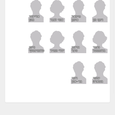
מיכאל
אליעזר
אתי לבני
רשף חן
איתן
כהן
נעמי
גדעון
ניסן
בלומנטל
יולי תמיר
סער
סלומינסקי
עזמי
רוני
בשארה
בר-און