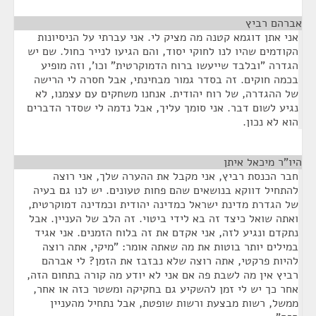
אברהם רביץ
¶
אני אתן דוגמא קטנה מה מציק לי. אני עברתי על הניסיונות
הקודמים שהיו לנו לחוקי יסוד, והם הגיעו לנייר כחול. שם יש
הגדרה "ובלבד שייעשו ברוח הדמוקרטית" וכו', וזה מופיע
בכמה חוקים. זה בסדר גמור מבחינתי, אבל חסרה לי הרישה
של ההגדרה, של רוח יהודית. אנחנו משחקים עם עצמנו, לא
נגיע לשום דבר. אני סומך עליך, אבל נדמה לי שסדר הדברים
הוא לא נכון.
היו"ר מיכאל איתן
¶
חבר הכנסת רביץ, אני מקבל את ההערה שלך, אני רוצה
להתחיל דווקא בנושאים שהם פחות טעונים. יש לנו גם בעיה
של הגדרת מדינת ישראל כמדינה יהודית וכמדינה דמוקרטית,
ואתה שואל כיצד זה בא לידי ביטוי. זה הלב של העניין. אבל
נתקדם ונגיע לזה, אני אקדם את זה בלוח הזמנים. אני אגיד
במילים יותר בוטות את מה שאתה אומר: "מיקי, אתה רוצה
להיות פרקטי, אתה רוצה שלא נבזבז את הזמן? לי אברהם
רביץ אין מה לשבת פה אם אני לא יודע מה קורה בתחום הזה,
אחר כך יש לי זמן להשקיע גם בחקיקה ומשטר כזה או אחר,
ממשל, רשות מבצעת ורשות שופטת, אבל נתחיל מהעניין