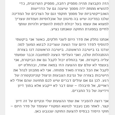
הזה הקבוצה תהיה מספיק רחבה, מספיק הטרוגנית, כדי
להוציא מתחת ידה מסמך שיענה גם על הדרישות
האובייקטיביות של מסמך חוקתי וגם על הצרכים של המדינה
שלנו כמדינה שיש בה מיגוון של אוכלוסיות ועמדות שצריך
למצוא את עצמו בעל יכולת לנסות להשפיע ולהיות שותף
לחיים במסגרת החוקה שאנחנו נציע.
אנחנו נחלק את סדר היום לשני חלקים, כאשר אני ביקשתי
להוסיף לסדר היום עוד הצעה שצריכה לבטא המשך למה
שדנו בו בישיבה הראשונה. בישיבה הראשונה דנו בצורת
ההתנהלות שלנו, ואני העליתי הצעה למחשבה וכבר שמעתי
עליה ביקורות. אני בהחלט יכול לקבל גם את הביקורת, אני
בעצמי לא שלם עם ההצעה הזו במאה אחוז, ובהחלט יש
לקבל את הכל בצורה מאוד פתוחה. אני לא מתכוון לנהל את
הישיבות בצורה של גניבת הצבעות וניצול קוניונקטורה של
רגע. לכן גם אם עולים דברים שיש לכם תחושה שהם אולי לא
ראויים, אל תיבהלו – שום דבר לא ייקבע אלא בתוך דיון
וידיעה של כל החברים.
אני רוצה להסביר את שתי ההצעות שלי ונקיים על זה דיון
קצר. לאחר מכן נעבור לנושא המקורי שעומד על סדר היום –
חוקי היסוד כבסיס להצעת החוקה שנגבש כאן.