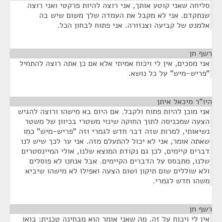
סליחה שאני קוטע אותך, אני רוצה להיות פרקטי ואני רוצה
שנתקדם. אני לא מקבל את העמדה שלך משום שיש בה
אלמנט של קביעה וצנזורה. אני פתוח לבחון הכל.
רשף חן
¶
אני מסכים, אין לי ויכוח אמיתי אלא אם כן אתה רוצה להתחיל
"פריש-מיש" על כל נושא.
היו"ר מיכאל איתן
¶
אני מוכן להיות פתוח ולקבל. אם היום בא מישהו ורוצה להגיש
הצעה שמכניסה לתוך החוקה שינוי משטרי בכיוון של משטר
נשיאותי, למרות שזה דבר חדש לגמרי וזה "פריש-מיש" כמו
שאתה אומר, אני לא יכול להתעלם מזה. אני ער לכך שיש לנו
דברים קיימים, לכן גם נקודת המוצא שלנו, אולי המיינסטרים
שלנו, מתבסס על הדברים הקיימים. אבל אנחנו לא פוסלים
ולא שוללים שום תיקון ושום הצעה ואפילו לא מישהו שיביא
משהו חדש לגמרי.
רשף חן
¶
אין לי ויכוח על זה. מה שאני אומר הוא מבחינה טכנית: בואו