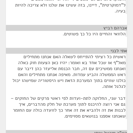
ל"דמוקרטית", דיינו, בזה עשינו את שלנו ולא צריכה להיות
בעיה.
אברהם רביץ
¶
הלוואי והחיים היו כל כך פשוטים.
אתי לבני
¶
ראשית כל רציתי להתייחס לשאלה האם אנחנו מתחילים
מאל"ף או שכל אחד בא ואומר: יהיו כאן הצעות חוק כאלה
ואנחנו ממשיכים עם זה, חבר הכנסת אליעזר כהן דיבר עם
ראש הממשלה והביע עמדות. מאיפה אנחנו מתחילים והאם
כולנו שווים בתוך המערכת הזאת ויש היסטוריה שמישהו יכול
לגלגל אותה.
דבר שני, החלוקה לתת-ועדות לפי ראשי פרקים של החוקים –
גם אני רוצה להיכנס לתוך מערכת של חלק מהדברים, איך
לבנות את זה ולהביא את זה אחר כך לוועדה כולה עם החומר
שאנחנו אספנו בנושאים מסוימים.