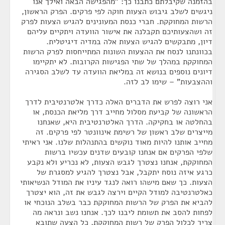
בהזמנה שקיבלתם כתבנו כך: "מהפגישה הבאה ואילך אנו
ניגשים לשלב גיבוש הצעות חוקה לפי פרקים. הפרק הראשון,
הרשות המחוקקת. חברי כנסת המעונינים להגיש הצעות לפרק
זה ושהצעותיכם תקבלנה את אישור הוועדה ויתקיים עליהם
דיון, מתבקשים להגיש הצעות אלה במדיה דיגיטלית.
בכוונתנו לנסח את ההצעות השונות המתייחסות לפרק הרשות
המחוקקת במהלך של שתי הפגישות הקרובות. לא יתקיימו
דיונים נוספים בנושא זה במליאת הוועדה עד לשלב הסגירה
וההצבעות" – שימו לב לזה.
אני רוצה לפרש את הדברים האלה כדרך אלטרנטיבית לדרך
הראשונה של קביעת מסלול מחייב דרך מליאת הכנסת, או
בהחלטה או בחקיקה. הדרך האלטרנטיבית היא, שאנחנו
מייצרים שלב ראשון של רשימת אינוונטר לפי פרקים. זה
מחייב אותנו להיות מאוד נוקשים בהתנהלות שלנו. אני ראיתי
שלפי הפרקים אם אנחנו קובעים שדנים עכשיו ברשות
המחוקקת, אנחנו נצטרך לגבש הצעות, לא נכריע ולא נקבע
כרגע איזה נוסח יתקבל, אבל נצטרך להגיע למסגרת של
הצעות. כך שאם מישהו רואה לנגד עיניו את המודל הנשיאותי
כאלטרנטיבה למודל הקיים וירצה לגבש את זה, הוא יצטרך
להביא את הפרק של הרשות המחוקקת כבר בשלב הנוכחי או
לפחות להסב את תשומת ליבנו לכך. אנחנו נשב ונראה מה
צריך לכלול הפרק של רשות המחוקקת, כל הצעה שתובא