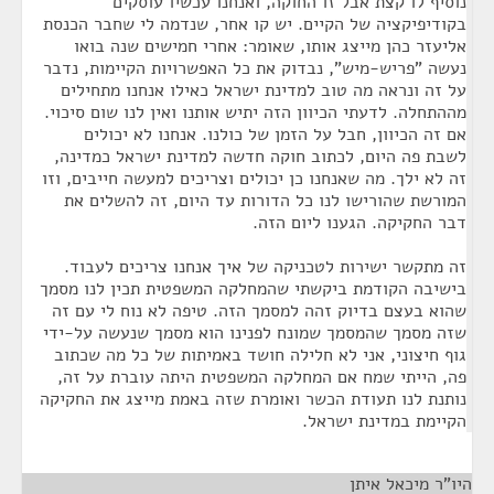
נוסיף לו קצת אבל זו החוקה, ואנחנו עכשיו עוסקים
בקודיפיקציה של הקיים. יש קו אחר, שנדמה לי שחבר הכנסת
אליעזר כהן מייצג אותו, שאומר: אחרי חמישים שנה בואו
נעשה "פריש-מיש", נבדוק את כל האפשרויות הקיימות, נדבר
על זה ונראה מה טוב למדינת ישראל כאילו אנחנו מתחילים
מההתחלה. לדעתי הכיוון הזה יתיש אותנו ואין לנו שום סיכוי.
אם זה הכיוון, חבל על הזמן של כולנו. אנחנו לא יכולים
לשבת פה היום, לכתוב חוקה חדשה למדינת ישראל כמדינה,
זה לא ילך. מה שאנחנו כן יכולים וצריכים למעשה חייבים, וזו
המורשת שהורישו לנו כל הדורות עד היום, זה להשלים את
דבר החקיקה. הגענו ליום הזה.
זה מתקשר ישירות לטכניקה של איך אנחנו צריכים לעבוד.
בישיבה הקודמת ביקשתי שהמחלקה המשפטית תכין לנו מסמך
שהוא בעצם בדיוק זהה למסמך הזה. טיפה לא נוח לי עם זה
שזה מסמך שהמסמך שמונח לפנינו הוא מסמך שנעשה על-ידי
גוף חיצוני, אני לא חלילה חושד באמיתות של כל מה שכתוב
פה, הייתי שמח אם המחלקה המשפטית היתה עוברת על זה,
נותנת לנו תעודת הכשר ואומרת שזה באמת מייצג את החקיקה
הקיימת במדינת ישראל.
היו"ר מיכאל איתן
¶