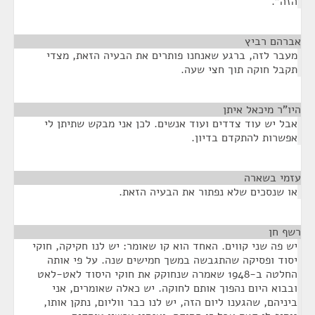
הזה".
אברהם רביץ
¶
מעבר לזה, ברגע שאנחנו פותרים את הבעיה הזאת, מצדי
תקבל חוקה תוך חצי שעה.
היו"ר מיכאל איתן
¶
אבל יש עוד צדדים ועוד אנשים. לכן אני מבקש שתיתן לי
אפשרות להתקדם בדיון.
עזמי בשארה
¶
או שנסכים שלא נפתור את הבעיה הזאת.
רשף חן
¶
יש פה שני קווים. האחד הוא קו שאומר: יש לנו חקיקה, חוקי
יסוד ופסיקה שהתגבשה במשך חמישים שנה. על פי אותה
החלטה ב-1948 שאמרה שנחוקק את חוקי היסוד לאט-לאט
ובבוא היום נהפוך אותם לחוקה. יש כאלה שאומרים, אני
ביניהם, שהגענו ליום הזה, יש לנו כבר ווליום, נתקן אותו,