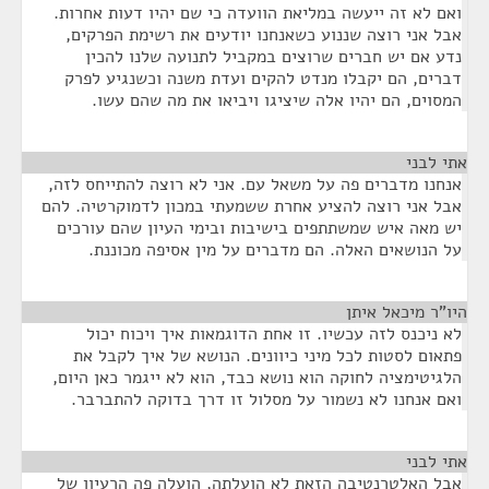
ואם לא זה ייעשה במליאת הוועדה כי שם יהיו דעות אחרות.
אבל אני רוצה שננוע כשאנחנו יודעים את רשימת הפרקים,
נדע אם יש חברים שרוצים במקביל לתנועה שלנו להכין
דברים, הם יקבלו מנדט להקים ועדת משנה וכשנגיע לפרק
המסוים, הם יהיו אלה שיציגו ויביאו את מה שהם עשו.
אתי לבני
¶
אנחנו מדברים פה על משאל עם. אני לא רוצה להתייחס לזה,
אבל אני רוצה להציע אחרת ששמעתי במכון לדמוקרטיה. להם
יש מאה איש שמשתתפים בישיבות ובימי העיון שהם עורכים
על הנושאים האלה. הם מדברים על מין אסיפה מכוננת.
היו"ר מיכאל איתן
¶
לא ניכנס לזה עכשיו. זו אחת הדוגמאות איך ויכוח יכול
פתאום לסטות לכל מיני כיוונים. הנושא של איך לקבל את
הלגיטימציה לחוקה הוא נושא כבד, הוא לא ייגמר כאן היום,
ואם אנחנו לא נשמור על מסלול זו דרך בדוקה להתברבר.
אתי לבני
¶
אבל האלטרנטיבה הזאת לא הועלתה, הועלה פה הרעיון של