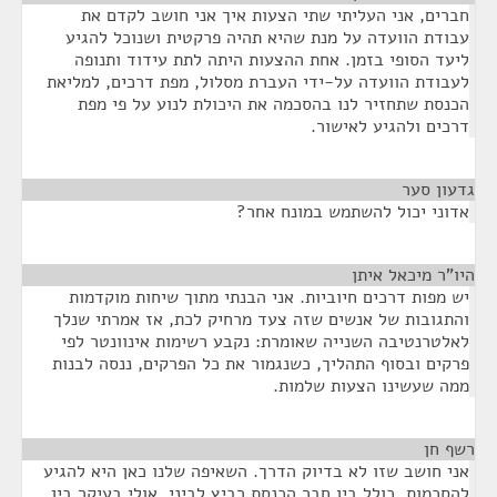
חברים, אני העליתי שתי הצעות איך אני חושב לקדם את
עבודת הוועדה על מנת שהיא תהיה פרקטית ושנוכל להגיע
ליעד הסופי בזמן. אחת ההצעות היתה לתת עידוד ותנופה
לעבודת הוועדה על-ידי העברת מסלול, מפת דרכים, למליאת
הכנסת שתחזיר לנו בהסכמה את היכולת לנוע על פי מפת
דרכים ולהגיע לאישור.
גדעון סער
¶
אדוני יכול להשתמש במונח אחר?
היו"ר מיכאל איתן
¶
יש מפות דרכים חיוביות. אני הבנתי מתוך שיחות מוקדמות
והתגובות של אנשים שזה צעד מרחיק לכת, אז אמרתי שנלך
לאלטרנטיבה השנייה שאומרת: נקבע רשימות אינוונטר לפי
פרקים ובסוף התהליך, כשנגמור את כל הפרקים, ננסה לבנות
ממה שעשינו הצעות שלמות.
רשף חן
¶
אני חושב שזו לא בדיוק הדרך. השאיפה שלנו כאן היא להגיע
להסכמות, כולל בין חבר הכנסת רביץ לביני, אולי בעיקר בין