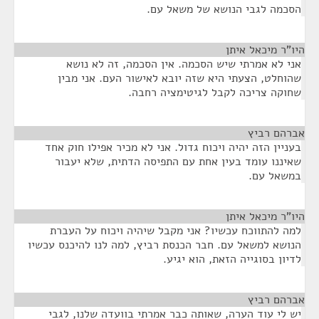
הסכמה לגבי הנושא של משאל עם.
היו"ר מיכאל איתן
¶
אני לא אמרתי שיש הסכמה. אין הסכמה, זה לא נושא
שהוחלט, הצעתי היא שזה יובא לאישור העם. אני מבין
שחוקה צריכה לקבל לגיטימציה רחבה.
אברהם רביץ
¶
בעניין הזה יהיה ויכוח גדול. אני לא מכיר אפילו חוק אחד
שאיננו עומד בעין אחת עם התפיסה הדתית, שלא יעבור
במשאל עם.
היו"ר מיכאל איתן
¶
למה להתווכח עכשיו? אני מקבל שיהיה ויכוח על העברת
הנושא למשאל עם. חבר הכנסת רביץ, למה לנו להיכנס עכשיו
לדיון בסוגייה הזאת, הוא יגיע.
אברהם רביץ
¶
יש לי עוד הערה, שאותה כבר אמרתי בוועדה שלנו, לגבי