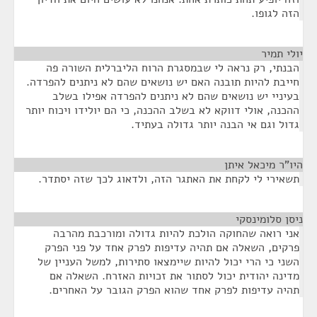
הזה לגופו.
יולי תמיר
¶
הבנתי, רק נראה לי שבמסגרת הרוח הליברלית השורה פה
חייבת להיות תובנה האם יש נושאים שהם לא ניתנים להפרדה.
בעיניי יש נושאים שהם לא ניתנים להפרדה אפילו בשלב
ההכנה, אולי דווקא לא בשלב ההכנה, כי הם יולידו ויכוח יותר
גדול וגם אי הבנה יותר גדולה בעתיד.
היו"ר מיכאל איתן
¶
תשאירי לי לקחת את האתגר הזה, ולדאוג לכך שזה יסתדר.
ניסן סלומינסקי
¶
אני רואה שהחוקה הולכת להיות גדולה ומורכבת מהרבה
פרקים, השאלה אם תהיה עדיפות לפרק אחד על פני הפרק
השני כי הרי יכול להיות שיימצאו סתירות, למשל העניין של
מדינה יהודית יכול לסתור את זכויות האזרח. השאלה אם
תהיה עדיפות לפרק אחד שהוא הפרק הגובר על האחרים.