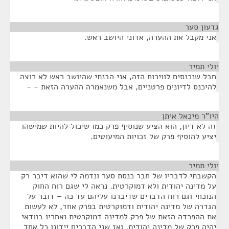
גדעון סער
¶
אני מקבל את ההערה, אדוני היושב ראש.
יולי תמיר
¶
חבל שנכנסים לוויכוח הזה, אני הבנתי שהיושב ראש לא רוצה
להיכנס לדיונים פרטניים, אבל משנאמרה ההערה הזאת - -
היו"ר מיכאל איתן
¶
זה לא דיון, הוא הציע שנוסיף פרק כמו שיכול להיות שמישהו
יציע להוסיף פרק של זכויות המיעוטים.
יולי תמיר
¶
הקשבתי לדבריו של חבר כנסת סער ונדמה לי שהוא דיבר רק
על מדינה יהודית ולא דמוקרטית. נראה לי שגם רוח החוק
הנוכחי וגם רוח הדברים שדיברנו עליהם עד כה – דובר על
הגדרה של מדינה יהודית ודמוקרטית בפרק אחד, לא לעשות
את ההפרדה הזאת של פרק למדינה דמוקרטית ואחריו בוודאי
יהיה פרק של מדינה יהודית, ואז שני הדברים יידונו כל אחד