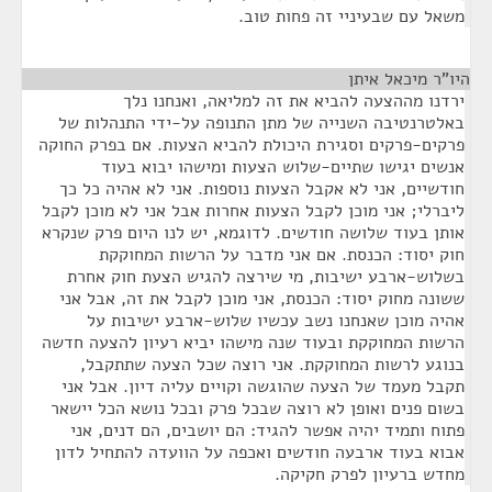
משאל עם שבעיניי זה פחות טוב.
היו"ר מיכאל איתן
¶
ירדנו מההצעה להביא את זה למליאה, ואנחנו נלך
באלטרנטיבה השנייה של מתן התנופה על-ידי התנהלות של
פרקים-פרקים וסגירת היכולת להביא הצעות. אם בפרק החוקה
אנשים יגישו שתיים-שלוש הצעות ומישהו יבוא בעוד
חודשיים, אני לא אקבל הצעות נוספות. אני לא אהיה כל כך
ליברלי; אני מוכן לקבל הצעות אחרות אבל אני לא מוכן לקבל
אותן בעוד שלושה חודשים. לדוגמא, יש לנו היום פרק שנקרא
חוק יסוד: הכנסת. אם אני מדבר על הרשות המחוקקת
בשלוש-ארבע ישיבות, מי שירצה להגיש הצעת חוק אחרת
ששונה מחוק יסוד: הכנסת, אני מוכן לקבל את זה, אבל אני
אהיה מוכן שאנחנו נשב עכשיו שלוש-ארבע ישיבות על
הרשות המחוקקת ובעוד שנה מישהו יביא רעיון להצעה חדשה
בנוגע לרשות המחוקקת. אני רוצה שכל הצעה שתתקבל,
תקבל מעמד של הצעה שהוגשה וקויים עליה דיון. אבל אני
בשום פנים ואופן לא רוצה שבכל פרק ובכל נושא הכל יישאר
פתוח ותמיד יהיה אפשר להגיד: הם יושבים, הם דנים, אני
אבוא בעוד ארבעה חודשים ואכפה על הוועדה להתחיל לדון
מחדש ברעיון לפרק חקיקה.