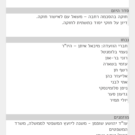
סדר היום
חוקה בהסכמה רחבה – משאל עם לאישור חוקה.
דיון על חוקי יסוד כתשתית לחוקה.
נכחו
¶
חברי הוועדה: מיכאל איתן – היו"ר
נעמי בלומנטל
רוני בר-און
עזמי בשארה
רשף חן
אליעזר כהן
אתי לבני
ניסן סלומינסקי
גדעון סער
יולי תמיר
מוזמנים
¶
עו"ד יהושע שופמן - משנה ליועץ המשפטי לממשלה, משרד
המשפטים