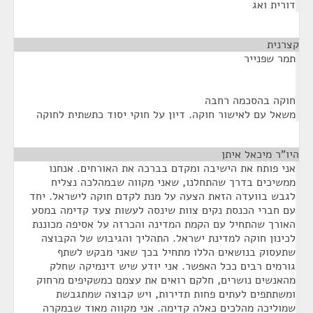
דורית ואג
קצרנית
¶
תמר שפנייר
חוקה בהסכמה רחבה
משאל עם לאישור חוקה. דיון על חוקי יסוד כתשתית לחוקה
היו"ר מיכאל איתן
¶
אני פותח את הישיבה ומקדם בברכה את האורחים. אנחנו
ממשיכים בדרך שהתחלנו, שאני מקווה שבמהלכה נצליח
לגבש בוועדה הזאת הצעה על מנת לקדם חוקה לישראל. יחד
עם חברי הכנסת נקים צוות שינסה לעשות צעד קדימה במסע
האורך שהתחיל עם הקמת המדינה והכרזה על אסיפה מכוננת
לכינון חוקה למדינת ישראל. התהליך והגיבוש של הקבוצה
שתעסוק בנושאים הללו מתחיל בכך שאני מבקש לשתף
גורמים רבים ככל האפשר. אני יודע שיש דינמיקה שחלק
מהאנשים נושרים, חלקם רואים את עצמם כמשקיפים מרחוק
ומשתתפים לעתים פחות תדירות, ויש קבוצה שמתגבשת
שמוליכה מהלכים כאלה קדימה. אני מקווה מאוד שבמקרה