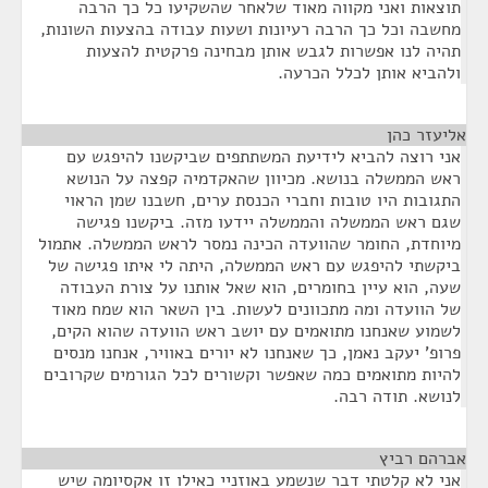
תוצאות ואני מקווה מאוד שלאחר שהשקיעו כל כך הרבה
מחשבה וכל כך הרבה רעיונות ושעות עבודה בהצעות השונות,
תהיה לנו אפשרות לגבש אותן מבחינה פרקטית להצעות
ולהביא אותן לכלל הכרעה.
אליעזר כהן
¶
אני רוצה להביא לידיעת המשתתפים שביקשנו להיפגש עם
ראש הממשלה בנושא. מכיוון שהאקדמיה קפצה על הנושא
התגובות היו טובות וחברי הכנסת ערים, חשבנו שמן הראוי
שגם ראש הממשלה והממשלה יידעו מזה. ביקשנו פגישה
מיוחדת, החומר שהוועדה הכינה נמסר לראש הממשלה. אתמול
ביקשתי להיפגש עם ראש הממשלה, היתה לי איתו פגישה של
שעה, הוא עיין בחומרים, הוא שאל אותנו על צורת העבודה
של הוועדה ומה מתכוונים לעשות. בין השאר הוא שמח מאוד
לשמוע שאנחנו מתואמים עם יושב ראש הוועדה שהוא הקים,
פרופ' יעקב נאמן, כך שאנחנו לא יורים באוויר, אנחנו מנסים
להיות מתואמים כמה שאפשר וקשורים לכל הגורמים שקרובים
לנושא. תודה רבה.
אברהם רביץ
¶
אני לא קלטתי דבר שנשמע באוזניי כאילו זו אקסיומה שיש