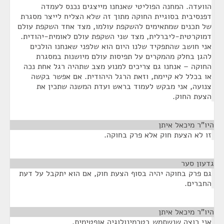
הוועדה. המחנה הפוליטי שאנחנו מייצגים נכנס לעמדה
דפנסיבית בסוגיית החוקה מתוך זה שלא הצליח לייצר מסגרת
של תכנים שמתאימים להשקפת עולמו, מצד אחד השקפת עולם
דמוקרטית-ליברלית, מצד שני השקפת עולם לאומית-יהודית.
אני חושב שהתפקיד שלנו היום הוא שלפני שאנחנו הולכים
להגן בחלק מהמקרים על תפיסות עולם מיושנות במסגרת
החוקה – אנחנו גם צריכים למנוע מצב שתהיה רגל אחת נכה
או בכלל לא קיימת, וזאת הרגל היהודית. אם אפשר בקשה
צנועה, אני מבקש לעמוד בראש ועדת המשנה שתכין את
הצעת החוק.
היו"ר מיכאל איתן
¶
זו לא הצעת חוק אלא פרק בחוקה.
גדעון סער
¶
גם פרק בחוקה יהיה בסוף הצעת חוק, אם הוא יתקבל על דעת
החברים.
היו"ר מיכאל איתן
¶
אני רוצה שנשתמש בטרמינולוגיה אופטימית.