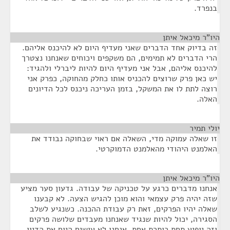
בנפרד.
היו"ר מיכאל איתן
¶
זה בדיוק אחד הדברים שאני מעדיף היום לא להיכנס אליהם.
הרי הדברים לא תמימים, הם משקפים ויכוחים שאנחנו נצטרך
להיכנס אליהם, אבל אני מעדיף היום להיות ליברלי ולהגיד:
יש כאן פרק שרוצים להכניס אותו כחלק מהחוקה, כפרק אני
רוצה לתת לו את המשקל, בזמן העריכה ניכנס לכל הדיונים
האלה.
יולי תמיר
¶
זו שאלה עמוקה מדי, השאלה אם ראוי שבחוקה נבודד את
האלמנט היהודי מהאלמנט הדמוקרטי.
היו"ר מיכאל איתן
¶
אנחנו מדברים כרגע על טכניקה של עבודה. גדעון סער מציע
שזה יהיה פרק עצמאי והוא מוכן להגיש הצעה. לא קבענו
שאלה יהיו הפרקים, זאת רק עבודת ההכנה. כשנגיע לשלב
הסגירה, יכול להיות שנגיד שאנחנו מעבדים שלושה פרקים
וזה יופיע תחת כותרת אחת. אנחנו לא עושים היום את הדיון