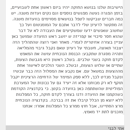
הישיבות שלנו בנושא החוקה יהיו ביום ראשון אחת לשבועיים,
בזמן הפגרה נעשה מפגשים נוספים וגם נקים ועדות משנה. יש
כמה חברים שביקשו לטפל בנושאים מסוימים בוועדות משנה.
זה מתקשר לרעיון שלי לדבר אתכם על המומנטום ועל כך
שחשוב שאנשים ידעו שמשקיעים את העבודה לא על דבר
שהוא חסר סיכוי או קפריזה ש יושב ראש הוועדה שמושך כאן
עניין בצורה אזוטרית לגמרי. מאחר ואני רוצה שהתהליך הזה
יצבור תאוצה, חשבתי על רעיון שאם נקבל גיבוי מהמליאה
ותהיה מסגרת שתקבע: הכנסת הנוכחית עושה את המאמץ
לקדם חוקה בשני שלבים. בשלב ראשון היא מגבשת הצעות,
שתיים או שלוש הצעות, ובשלב השני הולכים לאישור אחת
מההצעות במשאל עם. אם נקבע את המסלול הזה כבר עכשיו
ונקבל מנדט לכך, ללא ספק המימד של הדחיפה הרצינית יקבל
תוקף לא רק מכוחנו אלא זה יעיד גם על נכונות של המערכת
הפוליטית שהשתתפה כאן בוועדה בקטן. כי בקדנציה הקודמת
כשהקמנו את הוועדה ודנו בצורך לקדם חוקה, כל המפלגות
ללא יוצא מן הכלל קיבלו את זה בברכה. בקדנציה הנוכחית
מרצ הסתייגו, אבל חוץ ממרצ כל המפלגות אמרו: אנחנו
מוכנים לתת יד מאמץ.
אתי לבני
¶