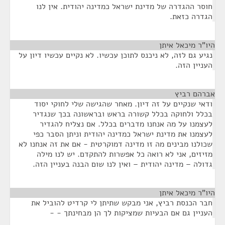
חוסר ההגדרה של מדינת ישראל כמדינה יהודית. אין לנו
הגדרה כזאת.
היו"ר מיכאל איתן
¶
נגיע גם לזה, לא ניכנס לתוכן עכשיו. לא נקיים עכשיו דיון על
העניין הזה.
אברהם רביץ
¶
ודאי שנקיים על זה דיון. מאחר שהגישה שלי לחוקי יסוד
בכלל ולחוקה בכלל קשורה בראש ובראשונה בכך שנגדיר
לעצמנו על מה אנחנו מדברים בכלל. אם נצליח להגדיר
לעצמנו את מדינת ישראל כמדינה יהודית וניתן הסבר כפי
שכולנו מבינים מה זו מדינה דמוקרטית - אם את זה אנחנו לא
מזיזים, אני לא רואה כל אפשרות להתקדם. יש לנו מילה
גדולה – מדינה יהודית – ואין לנו שום הבנה בעניין הזה.
היו"ר מיכאל איתן
¶
חבר הכנסת רביץ, אני מבקש שתיתן לי קרדיט להוביל את
העניין גם אם הבעיות שמציקות לך הן מבחינתך - -