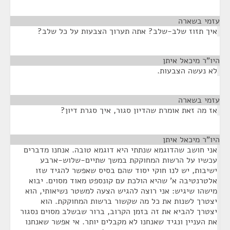
עזמי בשארה
¶
איך תזוז שלב-שלב? אתה תערוך הצבעות על כל שלב?
היו"ר מיכאל איתן
¶
לא נעשה הצבעות.
עזמי בשארה
¶
אז מה זאת אומרת שהדיון סגור, איך סגרת דיון?
היו"ר מיכאל איתן
¶
אני חושב שהדוגמא שנתתי היא דוגמא טובה. אנחנו מדברים
עכשיו על הרשות המחוקקת במשך שתיים-שלוש-ארבע
ישיבות, יש לנו חוקי יסוד שהם בסיס שאפשר להגיד שזו
אלטרנטיבה א' שהיא הולכת עם קונספט מאוד מסוים. יבוא
מישהו שיגיש: אני רוצה להגיש הצעה למשטר נשיאותי, הוא
יצטרך לשנות את כל מה שקשור ברשות המחוקקת. הוא
יצטרך להביא את זה בזמן הקרוב, ברור שבשלב מסוים נסגור
את העניין ונגיד שאנחנו לא מקבלים יותר. אי אפשר שאנחנו