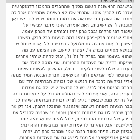
היו"ר מיכאל איתן
¶
בישיבה הראשונה הגשנו מסמך שהחברים מהמכון לדמוקרטיה
עזרו לנו להכין אותו. אמרתי שזו לא רשימה שמחייבת אבל זה
מסבר את האוזן כדי שנראה את כמות החומר שיש לנו. יש כאן
תוכנית ל-25 ישיבות, זאת אומרת שאני מדבר עכשיו על
טיפול לפי פרקים ובכל פרק יהיו ויכוחים על הפרק עצמו.
אחרי שנגמור פרק-פרק ויהיו כמה הצעות בכל פרק, מישהו
יצטרך לראות את זה גם מלמעלה במבט כולל. אדם שיחליט
בנושא מסויים בפרק א', יצטרך ליישב את הצעתו עם מה
שהוא בעצמו אמר בפרק ד' וה' וו', יכול להיות שיהיו אחרים
שייקחו בדיוק את העמדות ההפוכות. אני מנסה לחלק את
העבודה שלנו לשני חלקים – בחלק הראשון לעשות רשימת
אינוונטר לפי הפרקים ולפי הנושאים. חברת הכנסת תמיר פנתה
אליי וביקשה לרכז את הנושא של זכויות חברתיות יחד עם
חברת הכנסת אתי לבני. יש לי הרושם שיש לה גם עמדות
בעניין הזה, ואני אמרתי לה: בהחלט מקובל עליי ואנחנו נבנה
על זה על מנת שכאשר נגיע לפרק זכויות חברתיות שיהיו לנו
כבר הצעות לאותה רשימת אינוונטר שתוכלו להכין. אני רק ער
לכך שיהיו לנו גם ויכוחים ובאופן טבעי מי שרוצה להוביל את
הפרק של הזכויות החברתיות, יכול להיות שהוא יהיה יותר
מיליטנטי אבל תהיינה לו עמדות יותר מגובשות והוא ינוע
בכיוון שלו. הייתי מאוד רוצה שמי שמרכז פרק זה, יהיה
מספיק אובייקטיבי על מנת לייצג גם את העמדות האחרות,