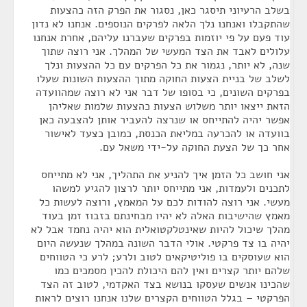
בשלב הרעיוני תיסגר כאן, נסגור את הפרק הזה כהצעות
שהתקבלו ואנחנו נלך הלאה לפרקים הנוספים. אנחנו לא נדון
עוד פעם על פי יוזמות בפרקים שעברנו עליהם, אחרת אנחנו
עלולים לאבד את הצד המעשי של המהלך. אני רוצה שתוך
שנה, לא יותר, נגמור את כל הפרקים עם כל ההצעות ונלך
לשלב של בניית הצעות החוקה מתוך ההצעות השונות שעלו
בפרקים השונים, כי בסופו של דבר אני לא רוצה שמהוועדה
הזאת ייצאו יותר משלוש הצעות כהצעות שלמות שאליהן
אפשר יהיה להתייחס או שנרצה להעביר אותן להצבעה כאן
בוועדה או להכרעה במליאת הכנסת, כמובן כצעד לאישור
אחר כך של הצעת החוקה על-ידי משאל עם.
אני חושב כל הזמן איך להניע את התהליך, אני לא מתייחס
לתכנים ולעמדות, אני מתייחס יותר לרצון להגיע למשהו
מעשי. אני רוצה להודות לכם על המאמץ, ורוצה לעשות כל
מאמץ שהישיבות האלה לא יהיו מבחינתם בזבוז זמן בעוד
מהלך שיכול להיות שאינטלקטואלית הוא יהיה נחמד אבל לא
יהיה בו צד פרקטי. אולי הדבר השונה במהלך שנעשה היום
הוא שעוסקים בו פוליטיקאים לטוב ולרע; לרע כי הטווחים
שלהם יותר קצרים ואין להם היכולת להכין מסמכים כמו
שהכינו אנשים שעסקו בנושא בצד האקדמי, לטוב זה הצד
הפרקטי – בגלל הטווחים הקצרים שלנו אנחנו רוצים לראות