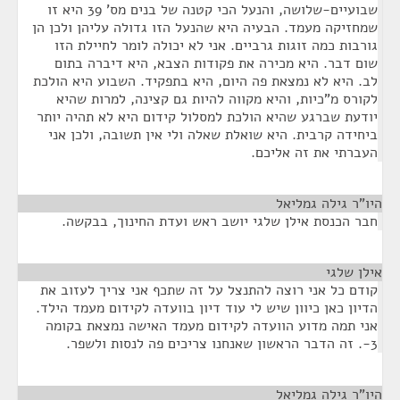
שבועיים-שלושה, והנעל הכי קטנה של בנים מס' 39 היא זו
שמחזיקה מעמד. הבעיה היא שהנעל הזו גדולה עליהן ולכן הן
גורבות כמה זוגות גרביים. אני לא יכולה לומר לחיילת הזו
שום דבר. היא מכירה את פקודות הצבא, היא דיברה בתום
לב. היא לא נמצאת פה היום, היא בתפקיד. השבוע היא הולכת
לקורס מ"כיות, והיא מקווה להיות גם קצינה, למרות שהיא
יודעת שברגע שהיא הולכת למסלול קידום היא לא תהיה יותר
ביחידה קרבית. היא שואלת שאלה ולי אין תשובה, ולכן אני
העברתי את זה אליכם.
היו"ר גילה גמליאל
¶
חבר הכנסת אילן שלגי יושב ראש ועדת החינוך, בבקשה.
אילן שלגי
¶
קודם כל אני רוצה להתנצל על זה שתכף אני צריך לעזוב את
הדיון כאן כיוון שיש לי עוד דיון בוועדה לקידום מעמד הילד.
אני תמה מדוע הוועדה לקידום מעמד האישה נמצאת בקומה
3-. זה הדבר הראשון שאנחנו צריכים פה לנסות ולשפר.
היו"ר גילה גמליאל
¶