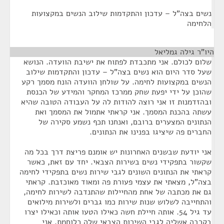
נשים בצה"ל – עדכון והתקדמות שילוב הנשים במקצועות
הלחימה
היו"ר גילה גמליאל
¶
שלום לכולם. אני מתכבדת לפתוח את ישיבת הוועדה. הנושא
שעל סדר היום הוא נשים בצה"ל – עדכון והתקדמות שילוב
הנשים במקצועות לחימה. על שולחן הוועדה הונח מסמך רקע
שהוכן על ידי יפעת שחק ממרכז המחקר והמידע של הכנסת
ובהזדמנות זו אני רוצה להודות לה על העבודה הטובה שהיא
עשתה בהכנת המסמך. אני קראתי אתמול את המסמך ואת
הנתונים המצערים ברובם, ואנחנו תכף נשמע סקירה של
החברים פה שיציגו בפנינו את הנתונים.
אני יודעת שבשנים האחרונות יש אומנם פריצת דרך בכל מה
שקשור בתפקידי נשים בשירות הצבאי. יחד עם זאת, כאשר
קראתי את הנתונים השונים לגבי שירות נשים בתפקידי לחימה
בצה"ל, מצאתי את עצמי פעורת פה ומאוד מאוכזבת. קראתי
גם את מכתבה של אחת מהחיילות שהתנדבה לשירות לחימה,
והתחייבה לשלוש שנות שירות כמו גברים ולשירות מילואים
עד גיל 54. אותה חיילת חשה כאילו הטעו אותה וכאילו יצרו
בקרבה אשליה לגבי השירות הצבאי שלה כלוחמת. אני