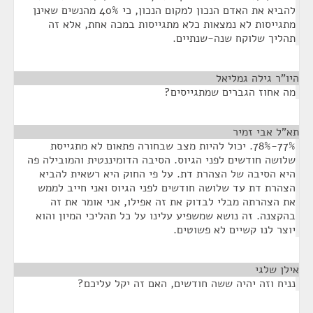
להביא את האדם הנכון למקום הנכון, כי 40% מהנשים שאינן
מתגייסות לא נמצאות כלא מתגייסות במכה אחת, אלא זה
תהליך שלוקח שנה-שנתיים.
היו"ר גילה גמליאל
¶
מה אחוז הגברים שמתגייסים?
תא"ל אבי זמיר
¶
77%-78%. יכול להיות מצב שבחורה פתאום לא מתגייסת
שלושה חודשים לפני הגיוס. הסיבה הדומיננטית והמובילה פה
היא הסיבה של הצהרת דת. על פי החוק היא רשאית להביא
הצהרת דת עד שלושה חודשים לפני הגיוס ואני חייב לממש
את הצהרתה מבלי לבדוק את זה אפילו, אני אומר את זה
בהקצנה. זה נושא שמשפיע עלינו על כל תהליכי המיון והוא
יוצר לנו קשיים לא פשוטים.
אילן שלגי
¶
נניח וזה יהיה ששה חודשים, האם זה יקל עליכם?