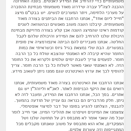
משמעותיים כדי להרחיב את המידע לאנשים. בשנה האחרונה
ההכנה לצה"ל עברה שידרוג מאוד משמעותי מבחינת ההסברה
על מערכי הלחימה, ויתר המערכים לנשים. יש בבקו"ם מיצג
"חייל ליום אחד", אנחנו הרחבנו את הביתנים בצורה מאוד
משמעותית. קיבלנו השנה משוב מאנשים ובהשוואה לשנים
קודמות ראינו שהמיצג השנה אכן קלע בצורה מדויקת מבחינת
היכולת שלנו להרחיב להם את המידע והיכולת שלהם לקבל
החלטה. אנחנו מעבירים להם הביתה אינפורמציה אין סופית
במנשרים. הבת שלי נמצאת בגיל גיוס וכשראיתי את כמות
החומר שהיא קיבלה לא האמנתי שהצבא שולח כל כך הרבה
חומר. לפעמים צריך לשבת ימים שלמים ולקרוא את כל החומר
הזה. לא האמנתי שאני מאשר לשלוח כל כך הרבה חומר. צריך
להוסיף לכך את ערוץ האינטרנט שגם ממנו ניתן לשאוב מידע.
אנחנו הרחבנו את האינטרנט בצורה מאוד משמעותית, אנחנו
רואים גם את היקף הכניסות לאתר. לאכ"א וליוהל"ן יש גם
אתרים. בסך הכל, אנחנו הרחבנו את המידע, ומעבר לזה לא
ניתן. חלק מהדברים הם כנראה גם עניין של תודעה בהמשך.
להבנתי, הצלחנו להגיע בסופו של דבר למיצוי אופטימלי.
צמצמנו את המיונים ושיפרנו את תהליכי המיון. אני חייב לומר
שכל מה שאני אומר לא מתבסס רק על תחושה שלנו ושל
המפקדים, אלא הוא מתבסס על משוב שאנחנו מקבלים מכל
המתגייסות וזה עשרות אלפים.