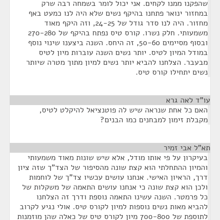
שהפקנו ממנו לקחים. אני יכול לומר בשמחה רבה שרק
במחזור ינואר פתחנו בהיקף נשים שלא היה לנו כמעט באף
מחזור. היה לנו סדר גודל של 24-25, וזה היקף מאוד
משמעותי. חלק נשרו. קורס טיס נפתח בהיקף של 270-280
ובסוף מסיימים 50-60, זה היחס. השנה ביצענו שינוי נוסף
במודל המיון לטיס. יותר נשים השנה עוברות מיון לטיס
מבעבר. הצלחנו להביא יותר נשים למיון מתוך מטרה שיותר
נשים יתחילו קורס טיס.
עו"ד לאה גרא
¶
האם כל אחת שנראה שיש לה פוטנציאל להיקלט לטיס,
מקבלת זימון למבחנים כמו הבנים?
תא"ל אבי זמיר
¶
בעיקרון על פי אותו מודל, אלא שיש שונות מאוד משמעותי
והמיון ההתחלתי הוא קצת שונה מהסיפור של הצד"ך שזה ציון
דרך, הראיון האישי. אנחנו עושים עכשיו צד"ך של לוחמות
ולכן הוא קצת שונה כי אנחנו עושים התאמה של משקלות של
כל פרמטר. השנה עשינו התאמה נוספת ודרך זה הצלחנו
להביא מאות נשים נוספות למיון לקורס טיס. אולי נגיע לקרוב
לתוספת של 700-800 מיון לקורס טיס של כאלה שהן מוזמנות