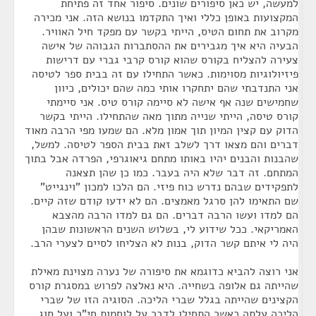
למעשה, יש כאן סיפורים שונים. סיפור אחד זה פתיחת
המקצועות באופן כללי ואיך התקדמו בנושא הזה. אני מכירה
מקרוב את תחום הטיס, הייתי בקשר עם מפקד חיל האוויר.
הבעיה היא איך מגבירים את ההסתברות הגבוהה של אישה
צעירה להצליח בקורס שהוא קורס קרבי גברי עם דרישות
פיזיולוגיות מסוימות. כאשר התחילו עם זה בבית ספר לטיסה
אני התנדבתי שהם יתחקרו אותי כמה שהם יכולים, כיוון
שחמישים שנה אף אישה לא סיימה קורס טיס. אני סיימתי
קורס טיסה, הייתי שנייה מתוך מאה שהתחילו. הייתי בקשר
הדוק עם קצין המיון תוך אמון מלא. הם שמעו מפי הרבה מאוד
דברים והם מצאו דרך לשלב זאת בבית הספר לטיסה. למשל,
שהבנות והבנים יהיו באותו מתחם גיאוגרפי, הפרדה אבל בתוך
המתחם. זה דבר שלא היה בעבר. כמו כן שהן תצאנה
לתפקידים שבהם נדרש כוח פיזי. הם הלכו למכון "וינגייט"
שם התאימו להן סרגל מאמצים. הם לא ידעו קודם שזה קיים.
הם למדו ועשו הרבה דברים. הם גם למדו הרבה מהצבא
האמריקאי. ככל שידוע לי, בשלוש השנים הראשונות שבהן
היה לי איתם קשר הדוק, בנות לא הצליחו לסיים לצערי הרב.
אני רוצה להביא כדוגמא את סיפורה של נערה מצוינת מאילת
שהייתה גם אלופה בשחייה. היא נאלצה לפרוש במסגרת קורס
הקצינים שהייתה בגלל שברי הליכה. הסוגיה הזו של שברי
הליכה עלתה כאשר התחילו לדבר על לוחמות חי"ר ועל סוג