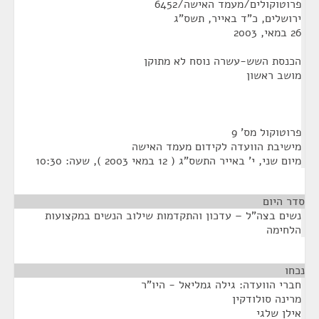
פרוטוקולים/מעמד האישה/6452
ירושלים, כ"ד באייר, תשס"ג
26 במאי, 2003
הכנסת השש-עשרה נוסח לא מתוקן
מושב ראשון
פרוטוקול מס' 9
מישיבת הוועדה לקידום מעמד האישה
מיום שני, י' באייר התשס"ג ( 12 במאי 2003 ), שעה: 10:30
סדר היום
נשים בצה"ל – עדכון והתקדמות שילוב הנשים במקצועות
הלחימה
נכחו
¶
חברי הוועדה: גילה גמליאל - היו"ר
מרינה סולודקין
אילן שלגי