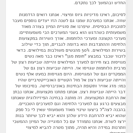
החדש ובהמשך לכך נתקדם.
לסיכום, ראינו מדיניות גיוס ומיצוי. אנחנו רואים הזדמנות
שווה. אנחנו כמערכת שמנו גם לשנה הזו יעדים נוספים מעבר
לתוכנית הבסיסית. שיפרנו את סוגיית המיון בצורה מאוד
משמעותית כשהדגש הוא בשני המערכים הכי משמעותיים:
מערכי הקצונה ומערכי הלוחמות. אורך השירות במקצועות
הלחימה וההתנדבות הוא בדומה לגברים, תוך כדי שילוב
בשירות המילואים. 50% מהנשים משולבות במילואים. כדאי
לזכור שכבר במבצע "חומת מגן" ראינו כבר מאה נשים
מגויסות בצו חירום למערך המילואים והייתה שביעות רצון של
מרבית הלוחמות שגויסו אז. הייתה שביעות רצון גם של
המפקדים וגם של המגויסות. היום מגויסות כמעט אלף נשים
והייתה שביעות רצון אל מול הקשיים האובייקטיביים שהיו
כמו: מזג אוויר ותקופת הבחינות באוניברסיטה. בסיכומו של
דבר הייתה שביעות רצון. אנחנו פתחנו מקצועות, אנחנו נבחן
את הרחבת המקצועות. זה מותנה בבחינה הפיזיולוגית שאנחנו
מבצעים כרגע גם למערכי הלחימה וגם למערכים הטכניים.
בהכנה לצה"ל ביצעו שינוי מאוד משמעותי שאין לי כל ספק
שהוא יביא להרחבת הידע שלהן והוא יביא לכך שיותר בנות
ירצו לשרת. אנחנו נתמודד עם כל הסוגייה של המיון ההמשכי
וותרנות במידה והיא תהיה, מתוך מטרה להביא למיצוי