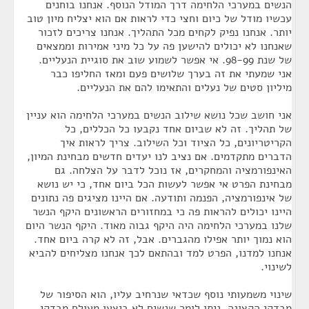
הנשים במערכי הלחימה דרך המודל הנוסף. אנחנו בוחנים
עכשיו מודל של כיום וחצי כדי לראות אם הוא יצליח מיון טוב
יותר. אנחנו נפיק לקחים מכל התהליך. אנחנו צריכים לזכור
שאנחנו לא יכולים להישען פה על כל מיני אמירות וממצאים
של שנת 98-99. אי אפשר לשמוע שוב את סוגיית הנעליים.
אני שמעתי את זה בערך שלושים פעם ומאז החליפו כבר
מיליון סטים של נעלים והתאימו להם את הנעליים.
אני חושב שכל נושא שילוב הנשים במערכי הלחימה הוא עניין
של תהליך. זה לא שביום אחד נקבעו כל הכללים, כל
הקריטריונים, כל הציוד וכל השילוב. צריך לראות איך
הדברים מתקדמים. אם נציב לנו יעדים חדשים מבחינת המיון,
האינפורמציה והמחקרים, אז נוכל לדבר על הצלחה. גם
מבחינת הפרט אי אפשר לעשות הכל ביום אחד, כי יש נושא
של אינפורמציה, הפנמה ותודעה. אם היינו מציגים פה נתונים
היינו יכולים להראות פה כי במחזורים הראשונים היקף הנשר
שלנו במערכי הלחימה היה היקף גבוה מאוד. היקף הנשר היום
הוא נמוך יותר אפילו מהגברים. אבל, זה לא קרה ביום אחד.
אנחנו למדנו, הפרט למד ובהתאם לכך אנחנו מצליחים להביא
לשינוי.
שינוי משמעותי נוסף שכדאי שנרחיב עליו, הוא הסיפור של
מבדקי הקצונה. ניתן לומר שנשים לא ביצעו מעולם מבדקי