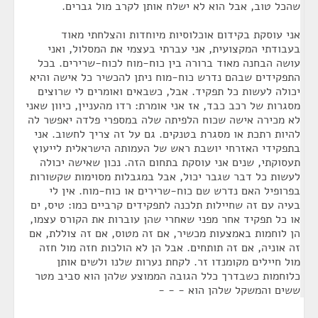
שהכל טוב, אבל הוא לא ישלח אותן לקרב מול גברים.
אני עוסקת בקידום אוכלוסיות מיוחדות והצלחתי מאוד
בעבודתי המקצועית, אני עברתי בעצמי את המסלול, ואני
עושה הבחנה מאוד ברורה בין כוח-מוח לכוח-שרירים. בכל
התפקידים שבהם נדרש כוח-מוח ניתן להכשיר כל אישה והיא
יכולה לעשות כל תפקיד. אבל, כשבאים ואומרים לי שרוצים
מסגרות של רכב כבד, אז אני אומרת: רדו מהעניין, כיוון שאני
לא מכירה אישה שכוח הלפיתה שלה במספרי פלדה יאפשר לה
להיות רתכת או מסגרת בטנקים. גם על זה צריך לחשוב. אני
בתפקידי האזרחי יושבת ראש של העמותה הישראלית לייעוץ
תעסוקתי, שנים אני עוסקת בתחום הזה. נכון שאישה יכולה
לעשות כל דבר שגבר יכול, אבל במגבלות מסוימות שקשורות
בפרופיל האם נדרש שם כוח-שרירים או כוח-מוח. אין לי
בעיה עם זה שחיילות תלכנה לתפקידים קרביים כמו: טיס, ים
או כל תפקיד אחר מפני שאחרי שהן עוברות את הקורס עצמו,
הן לוחמות באמצעות מכשיר, אם זה מטוס, אם זה צוללת, אם
זה אוניה, אם זה תותחים. אבל הן לא הולכות חזה מול חזה
מול חיילים מקומנדו זר. לקחת נערות שלנו ולשים אותן
כלוחמות כשבדרך כלל הגובה הממוצע שלהן הוא סביב מטר
ששים והמשקל שלהן הוא - - -