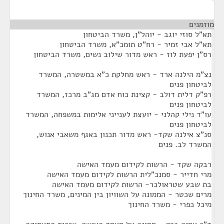
מוזמנים
¶
תא"ל סוזי יוגב - יוהל"ן, משרד הביטחון
תא"ל אבי זמיר - רח"ט תומכ"א, משרד הביטחון
רס"ן יפעת לוז - ראש מדור שילוב נשים, משרד הביטחון
נצ"מ הילנה ארד - ראש מחלקת כ"א במשטרה, המשרד
לביטחון פנים
רפ"ק דלית דולב - קצינת כוח אדם מג"ב מרכז, המשרד
לביטחון פנים
עו"ד נילי קהלני - יועצת לענייני אלימות במשפחה, המשרד
לביטחון פנים
סנ"צ אילנה שקד- ראש מדור תכנון באגף משאבי אנוש,
המשרד לב. פנים
רבקה שקד - הרשות לקידום מעמד האישה
מרי חדייר - סמנכ"לית הרשות לקידום מעמד האישה
בת שבע שטראולכר- הרשות לקידום מעמד האישה
מרים שכטר - הממונה על השוויון בין המינים, משרד החינוך
מיכל כפרי - משרד החינוך