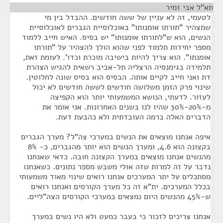
תא"ל אבי זמיר
¶
לטעמי, זה לא עניין של ששה חודשים. ההבדל בין מי
שמצהיר "תורתו אומנותו" באוכלוסיית הגברים לאוכלוסיית
הנשים, הוא ש"לתורתו אומנותו" יש בסיס. האיש חייב ללמוד
מספר יחידות תלמוד לפני שהוא הולך להצהיר על "תורתו
אומנתו". הוא צריך להיות בישיבה מוכרת וכדו'. לעומת זאת,
תלמידה בגימנסיה הרצליה תל-אביב רשאית להגיש הצהרת
דת ואני חייב לקיים אותה. הבסיס הוא בסיס שונה לחלוטין.
שינוי פרק הזמן משלושה חודשים לששה חודשים לא יכול
לעזור. לדעתי, הנושא המשמעותי יותר הוא הקפיצה
מ-20%-30% שהיו לנו בשנים האחרונות. אני אומר את
הדברים האלה ברמה העובדתית ולא כהבעת דעת.
איפה אנחנו מוצאים את הנשים במערכי צה"ל? מערך הגברים
בקצונה הוא 4.6, ומערך הנשים הוא יותר מהגברים, כ- 8%
מהנשים אנחנו מוצאים במערך הקצונה חובה. כדאי שאנחנו
נדבר על זה למרות שזה אולי משבש מספר נתונים. כשאנחנו
מסתכלים על יתר המערכים אנחנו רואים שינוי מאוד משמעותי
בכלל המערכים. ית"א זה כל מערך הקורסים ואנחנו רואים
ש-45% מהנשים היום נמצאים במערכי הקורסים הצה"ליים.
אנחנו צריכים לזכור כי בעבר כמעט ולא היו נשים במערך