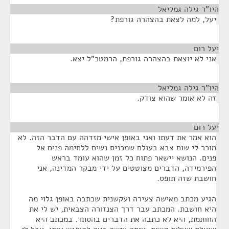
היו"ר גילה גמליאל
¶
יעל, למה לצאת בהצהרה גורפת?
יעל רום
¶
אני לא יוצאת בהצהרה גורפת, הרמטכ"ל יצא.
היו"ר גילה גמליאל
¶
זה לא אומר שהוא צודק.
יעל רום
¶
הוא אמר את דעתו ואני באופן אישי מזדהה עם הדבר הזה. לא
מוכר לי שום צבא בעולם שמכניס נשים ללחימה פנים אל
פנים. הנושא יישאר פתוח כל זמן שהוא עומד בראש
הפירמידה, הדברים מצוטטים על ידי מבקר המדינה, אני
חושבת שזה תופס.
הגיע מכתב מאישה צעירה ועקשנית שכתבה באופן גלוי מה
היא חושבת. המכתב עבר דרך הצנזורה הצבאית, יש לי את
החותמת, היא לא כתבה את הדברים בהסתר. במכתב היא