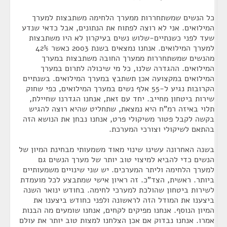
כל הנשים שמשתחררות ממערך הלחימה משתבצות למערך
המילואים. אני לא רוצה לפתוח את הנתונים, אבל כדאי שנדע
שעד לפני כשנתיים-שלוש נשים בעיקרון לא היו משתבצות
למערך המילואים. אנחנו נמצאים בשנת 2003 כאשר 42%
מהנשים שמשתחררות ממערך החובה משתבצות במערך
המילואים. ההגדרה שלנו, כל מי שיכולה לתרום במערך
המילואים במקצועה אכן תשתבץ במערך המילואים. בשנתיים
הקרובות נגיע ל-55 אלף נשים במערך המילואים, כפי שחוק
שירות ביטחון מחייב. יחד עם זאת, אנחנו הגדרנו שחיילת,
תלוי באיזה רמ"ח היא נמצאת, שתחליט שהיא רוצה להגיש
בקשה לקבל פטור משיקולי פרט, אנחנו נבחן את הנושא הזה
בהתאם לשיקולי וצורכי המערכת.
בשנה האחרונה עשינו שינוי מאוד משמעותי מבחינת המיון של
הנשים כדי להביא למיצוי טוב יותר של מערך הנשים גם
למערך הלחימה וליתר המערכים. יש שני שינויים משמעותיים
ביותר. ראשית, הצד"כ. זה ראיון אישי שמתבצע לכל מועמדת
לשירות ביטחון שהולכת למערכי לחימה. בחודש ינואר השנה
ביצענו את המודל הזה לראשונה ולפני כחודש ביצענו את
המיון הנוסף. אנחנו מפיקים לקחים, אנחנו שומעים מה הבנות
אמרו. אנחנו נבדוק אם אכן הצלחנו למצות טוב יותר את עולם