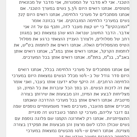
הטכני. אני לא מדבר על המסגרות, אני מדבר על מכונאית
מטוסים. אנחנו רואים היום 3.3% נשים במערך הטכני. אם
אנחנו מסתכלים על מערכי הלחימה, אנחנו רואים היום 727
נשים במערכי הלחימה המובהקים. אני בכוונה אומר
"המובהקים" כי יש קצת מעבר לזה, ותכף גם על זה אני
אדבר. הדבר החשוב שנראה הוא שהן נמצאות כאן במגוון
רחב של מסלולים, ולצורך העניין הוצאתי כרגע את מסלול
הטיס מהמסלולים האלה. אנחנו רואים את לוחמות בט"ש, את
לוחמות הקרקל, אנחנו רואים אותן במג"ב, אנחנו רואים אותן
באב"כ, בנ"מ, בחת"מ. אנחנו רואים אותן בכל המערכים.
אם אנחנו מסתכלים על מערכי הלחימה בכלל, אנחנו רואים
היום סדר גודל של כ-10% מכלל הנשים נמצאות היום במערכי
הלחימה הרחבים. זה היקף שלא ידענו אותו בעבר, ואני אומר
את זה לזכות הנשים. הן בסך הכל עוברות את כל המיון, הן
מצליחות לבצע את המיון, והן מבצעות את שירותן בצורה
מיטבית. אנחנו רואים אותן בכל מערכי ההדרכה שאנחנו
מכירים אותם מהעבר, מערכים מאוד משמעותיים נוספים שפה
גם דובר עליהם, מערכי קו התפר כשבדגש זה סוגיית
התצפיתניות. אנחנו רק לאחרונה הקמנו שם פלוגה נוספת עם
נשים שכולן הלכו לשם מרצון והן מבצעות את תפקידן בצורה
מצוינת. אנחנו רואים ש-10% מהנשים נמצאות במערכי
הלחימה הרחבים וחשוב שנדע את זה.