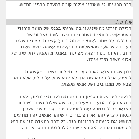
כבר הבטיחו לי שאנחנו עולים קומה למעלה בבניין החדש.
אילן שלגי
¶
הלילה חזרתי מוושינגטון בה שהיתי בכנס של הועד היהודי
האמריקאי. ביומיים האחרונים הגיעה לשם משלחת של
המכללה לביטחון לאומי שמנתה כ-30 קצינות וקצינים שלנו.
העובדה ש-25% מהמשלחת היו קצינות עשתה רושם מאוד
חיובי. הייתה גם הרצאה מצוינת, באנגלית תקנית לחלוטין, של
אלוף משנה מירי אייזן.
נכון שגם בצבא האמריקאי יש חיילות ונשים במקצועות
לחימה, אבל הצבא שם הוא לא צבא שחל על כולם, אלא הוא
צבא של מתנדבים ושל אנשי מקצוע.
לדעתי לא נעשה מספיק מבחינת התודעה הציבורית, ולאוו
דווקא בקרב הנוער והצעירים, בנושא שילוב נשים בשירות
הצבאי בכלל ובמקצועות לחימה בפרט. אני חושב שצריך
לנסות להגיע יותר אל הציבור כדי שיותר אנשים יהיו מודעים
לנושא וגם לבעיות הכרוכות בזה. כל דבר בוועדה הזו אם הוא
לא מסווג כסודי, היה רצוי שיהיה לו פרסום ויחסי ציבור.