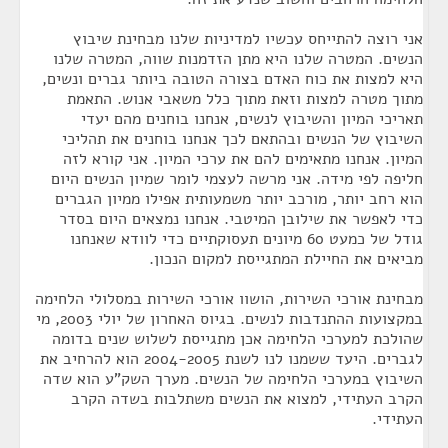
אני רוצה להתייחס עכשיו למדיניות שלנו מבחינת שיבוץ
הנשים. המטרה שלנו היא מתן הזדמנות שווה, המטרה שלנו
היא למצות את כוח האדם בצורה הטובה ביותר גברים ונשים,
מתוך מטרה למצות וזאת מתוך כלל משאבי אנוש. התאמת
תאריכי המיון והשיבוץ לנשים, אנחנו בוחנים מהם יעדי
השיבוץ של הנשים ובהתאם לכך אנחנו בוחנים את תהליכי
המיון. אנחנו מתאימים להם את ערכי המיון. אני קורא לזה
חליפה לפי מידה. אני מרשה לעצמי לומר שמיון הנשים היום
הוא רחב יותר, מורכב יותר משמעותית אפילו ממיון הגברים
כדי לאפשר את שילובן המיטבי. אנחנו נמצאים היום בסדר
גודל של כמעט 60 מיונים תעסוקתיים כדי לוודא שאנחנו
מביאים את החיילת המתגייסת למקום הנכון.
מבחינת אורכי השירות, הושוו אורכי השירות במסלולי הלחימה
במקצועות ההתנדבות לנשים. בגיוס האחרון של יולי 2003, מי
שהולכת למערכי הלחימה אכן מתגייסת לשלוש שנים בדומה
לגברים. היעד ששמנו לנו לשנת 2004-2005 הוא להרחיב את
השיבוץ במערכי הלחימה של הנשים. מערך השק"ע הוא שדה
הקרב העתידי, למצוא את הנשים משתלבות בשדה הקרב
העתידי.