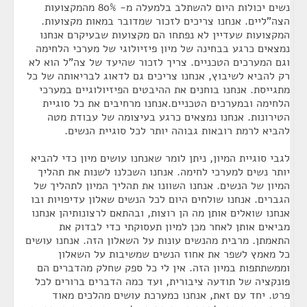
נשים יכולות היום להשתלב בלמעלה מ- 80% מהמקצועות
הצה"ליים. אנחנו צריכים לזכור שמדובר במאות מקצועות.
המקצועות שעדיין לא נפתחו הם מקצועות שבעיקרם אנחנו
נמצאים כרגע בבחינה של מיון פיזיולוגי של מערכי הלחימה
וגם המערכים הטכניים. צריך לזכור שהיעד של צה"ל הוא לא
רק להביא לשיבוץ, אנחנו צריכים גם לדאוג לבריאותה של כל
מתגייסת. אנחנו בוחנים את ההיבטים הפיזיולוגיים במערכי
הלחימה ובמערכים הטכניים.אנחנו מרחיבים את כל סוגיית
הטירונות. אנחנו נמצאים כרגע בעיצומה של עבודת מטה
להביא לרמת רובאות גבוהה יותר לכל סוגיית הנשים.
לגבי סוגיית המיון, ניתן לומר שאנחנו עושים מיון כדי להביא
יותר נשים למערכי לחימה. אנחנו השכלנו לשנות את תהליך
המיון של הנשים. אנחנו השוונו את תהליך המיון לתהליך של
הגברים. אנחנו שולחים היום לכל הנשים שאלון עדיפויות ובו
אנחנו שואלים אותן מה הן רוצות, ובהתאם לרצונותיהן אנחנו
מביאים אותן לאחר מכן למיון תעסוקתי כדי לבדוק את
התאמתן. מרבית מהנשים עונות על השאלון הזה. אנחנו עושים
כל מאמץ לשפר את אחוז הנשים שמשיבות על השאלון
וממשתתפות במיון הזה. אין לי כל ספק שחלק מהדברים הם
פונקציה של תודעה ציבורית, ועד כמה הדברים ברורים לכל
פרט. יחד עם זאת, אנחנו כמערכת עושים מהלכים מאוד