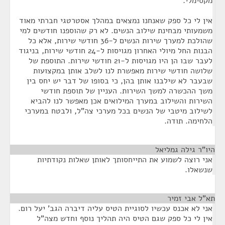
מקסימלי.
אין לי כל ספק שאנחנו נמצאים במהלך אסטרטגי חברתי מאוד
משמעותי מבחינת שילוב הנשים. לא רק שהוספנו חודשים למי
שהולכת למערך שירות הנשים ל-36 חודשי שירות, אלא כל
הבנות החל מיולי האחרון מגויסות ל-24 חודשי שירות, בניגוד
לעבר שבו הן היו מגויסות ל-21 חודשי שירות. התוספת של
שלושה חודשי שירות מאפשרת לנו לשלב אותן במקצועות
שבעבר לא שילבנו אותן בהן, כי בסופו של דבר יש יחס בין
משך ההכשרה למשך השירות. העניין של תוספת חודשי
השירות והשילוב במערך המילואים אכן מאפשר לנו להביא
לשילוב מיטבי של הנשים בכל מערכי צה"ל, ולבטח במערכי
הלחימה. תודה.
היו"ר גילה גמליאל
¶
אני רוצה לשמוע את התייחסותך לאותן שאלות נקודתיות
שנשאלו.
תא"ל אבי זמיר
¶
אני לא אכנס עכשיו לסוגיית הטיס עליה דיברה הגב' יעל רום.
אין לי כל ספק שגם הטיס היה תהליך נוסף וחדש מצה"ל