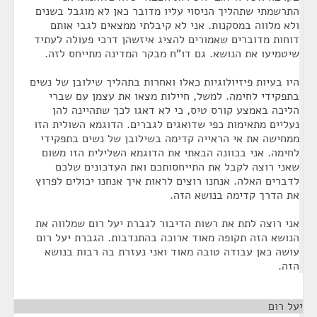
התרשמתי שתהליך הניסוי עליו מדובר כאן לא מוגבל בשנים
ולא מלווה במסקנות. אני לא קיבלתי ממצאים לגבי אותם
דוחות מדוברים שאמורים להציג איזשהן דרכי פעולה לעתיד
שיטמיעו את הנושא. גם דו"ח מבקר המדינה מתייחס לזה.
היו בעיות פיזיולוגיות כאלו ואחרות בתהליך שילובן של נשים
בתפקידי לחימה. למשל, חיילות מצאו את עצמן עם שברי
הליכה באמצע קורס טיס, כי לא דאגו לכך שתהיינה להן
נעליים מתאימות כפי שדואגים לגברים. הדוגמא השולית הזו
ממחישה את אי הראייה קדימה בשילובן של נשים בתפקידי
לחימה. אני בכוונה הבאתי את הדוגמא השלילית הזו משום
שאני רוצה לקבל את התייחסותכם ואת העדכונים שלכם
לדברים האלה. אנחנו רוצים לראות איך אנחנו יכולים לפרוץ
את הדרך קדימה בנושא הזה.
אני רוצה לתת את רשות הדיבור לגברת יעל רום שמלווה את
הנושא הזה תקופה מאוד ארוכה בהתנדבות. הגברת יעל רום
עושה כאן עבודה טובה מאוד ואני נעזרת בה רבות בנושא
הזה.
יעל רום
¶