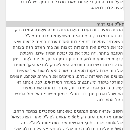
שעל סדר היום, כי אנחנו מאוד מוגבלים בזמן. יש לנו רק
שעה לדון בנושא.
תא"ל אבי זמיר
¶
סוגיית מיצוי כוח האדם היא סוגייה רחבה שאינה עומדת רק
בהיבט המיגדרי, היא סוגייה משמעותית מבחינת צה"ל.
כשאנחנו עוסקים במיצוי כוח האדם אנחנו רוצים לראות שיש
לנו את הכלים ואת היכולות למצות את כוח האדם הזה בצורה
הטובה ביותר. זה כולל את כל יכולת המיון שלנו, היכולת
לראות מי מתאים למקום הנכון בזמן הנכון, וליצור לאורך זמן
גם שרידות בשירות. החוכמה היא לא רק להביא היקף מסוים
של כוח אדם למקום מסוים, המטרה היא לראות איך אנשים
ממצים את השירות שלהם, מסיימים את השירות שלהם, יוצאים
לקורסי פיקוד ומשתבצים במערך המילואים. לכן, אנחנו לא
עושים כרגע הפרדה מיגדרית, אנחנו בוחנים את המיצוי
המושכל והנכון תוך כדי תהליכי מיון מיטביים אל מול הפרט
ומול המערכת.
חשוב שנראה מהם הנתונים כשאנחנו מסתכלים במימד הרחב.
אנחנו מגייסים היום רק 60% מהנשים לצה"ל מתוך הפוטנציאל
של 100% נשים. 40% מהנשים אינן מתגייסות לצה"ל. זה
משפיע עלינו ביכולת המיון שלנו, זה משפיע על היכולת שלנו