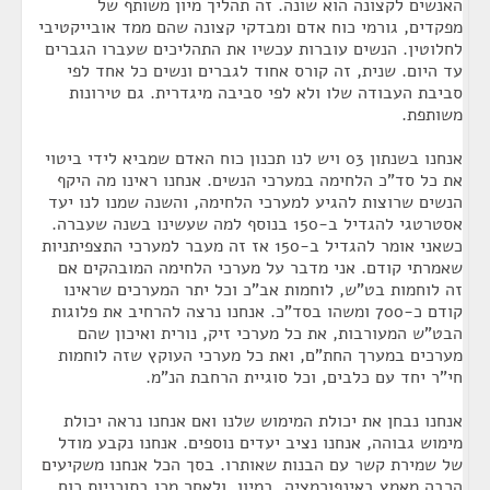
האנשים לקצונה הוא שונה. זה תהליך מיון משותף של
מפקדים, גורמי כוח אדם ומבדקי קצונה שהם ממד אובייקטיבי
לחלוטין. הנשים עוברות עכשיו את התהליכים שעברו הגברים
עד היום. שנית, זה קורס אחוד לגברים ונשים כל אחד לפי
סביבת העבודה שלו ולא לפי סביבה מיגדרית. גם טירונות
משותפת.
אנחנו בשנתון 03 ויש לנו תכנון כוח האדם שמביא לידי ביטוי
את כל סד"כ הלחימה במערכי הנשים. אנחנו ראינו מה היקף
הנשים שרוצות להגיע למערכי הלחימה, והשנה שמנו לנו יעד
אסטרטגי להגדיל ב-150 בנוסף למה שעשינו בשנה שעברה.
כשאני אומר להגדיל ב-150 אז זה מעבר למערכי התצפיתניות
שאמרתי קודם. אני מדבר על מערכי הלחימה המובהקים אם
זה לוחמות בט"ש, לוחמות אב"כ וכל יתר המערכים שראינו
קודם כ-700 ומשהו בסד"כ. אנחנו נרצה להרחיב את פלוגות
הבט"ש המעורבות, את כל מערכי זיק, נורית ואיכון שהם
מערכים במערך החת"ם, ואת כל מערכי העוקץ שזה לוחמות
חי"ר יחד עם כלבים, וכל סוגיית הרחבת הנ"מ.
אנחנו נבחן את יכולת המימוש שלנו ואם אנחנו נראה יכולת
מימוש גבוהה, אנחנו נציב יעדים נוספים. אנחנו נקבע מודל
של שמירת קשר עם הבנות שאותרו. בסך הכל אנחנו משקיעים
הרבה מאמץ באינפורמציה, במיון, ולאחר מכן בתוכניות כוח