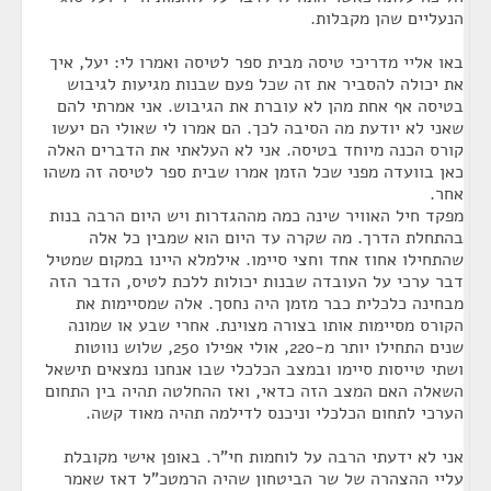
הנעליים שהן מקבלות.
באו אליי מדריכי טיסה מבית ספר לטיסה ואמרו לי: יעל, איך
את יכולה להסביר את זה שכל פעם שבנות מגיעות לגיבוש
בטיסה אף אחת מהן לא עוברת את הגיבוש. אני אמרתי להם
שאני לא יודעת מה הסיבה לכך. הם אמרו לי שאולי הם יעשו
קורס הכנה מיוחד בטיסה. אני לא העלאתי את הדברים האלה
כאן בוועדה מפני שכל הזמן אמרו שבית ספר לטיסה זה משהו
אחר.
מפקד חיל האוויר שינה כמה מההגדרות ויש היום הרבה בנות
בהתחלת הדרך. מה שקרה עד היום הוא שמבין כל אלה
שהתחילו אחוז אחד וחצי סיימו. אילמלא היינו במקום שמטיל
דבר ערכי על העובדה שבנות יכולות ללכת לטיס, הדבר הזה
מבחינה כלכלית כבר מזמן היה נחסך. אלה שמסיימות את
הקורס מסיימות אותו בצורה מצוינת. אחרי שבע או שמונה
שנים התחילו יותר מ-220, אולי אפילו 250, שלוש נווטות
ושתי טייסות סיימו ובמצב הכלכלי שבו אנחנו נמצאים תישאל
השאלה האם המצב הזה כדאי, ואז ההחלטה תהיה בין התחום
הערכי לתחום הכלכלי וניכנס לדילמה תהיה מאוד קשה.
אני לא ידעתי הרבה על לוחמות חי"ר. באופן אישי מקובלת
עליי ההצהרה של שר הביטחון שהיה הרמטכ"ל דאז שאמר