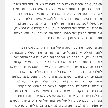
האדם, אבל אנחנו רואים היקף ותרנות מאוד גדול של נשים
בסמוך לגיוסן. זו אחת מהבעיות שלנו. אצל הנשים אני חייב
לקבל את הסכמתן, בניגוד לגברים. זו סוגייה לא פשוטה.
מדובר בהיקף מאוד גדול שיכול להגיע לפעמים לסדר גדול
של מעל 20% שמוותרות ואני לא מחייב אותן. לכן, אנחנו
סיכמנו על מודל של שמירת קשר, של העברת אינפורמציה,
של חיזוק הרצון של הפרט להישאר במערך שבו היא רצתה
מתוך מטרה להגיע אכן לאותם יעדים.
אנחנו נשפר את כל הסוגיה של הציוד הקרבי. אני רוצה
להתייחס לסוגיית הנעליים. אני הורדתי את הנעליים הגבוהות
לפני כשנה, כי כגבר לא אהבתי את הנעליים שלי משום שהן
לא היו נוחות לי. אנחנו הלכנו למודל אחר של נעליים קלות
לגברים, ולא מזמן התפרסמה כתבה על כך שהנעליים התפרקו
לחלוטין. אנחנו בוחנים את כל סוגיית הנעלים גם בקרב
הגברים וגם בקרב הנשים במטרה להגיע לאופטימום. כנראה
שאף פעם לא נגיע למקסימום, כי הנעליים הן אף פעם לא
נעליים ידידותיות. מכל מקום, נעשה כל מאמץ גם בקרב
הגברים וגם בקרב הנשים. אנחנו נמצאים עכשיו במודל אחר
גם לגברים וגם לנשים וכנראה שנגיע לאופטימום. מבחינת
הציוד, הלכנו על מודל של סט אחר של ציוד טוב יותר לנשים
שיאפשר להן לבצע את משימתן. אנחנו נפיק לקחים מהסט