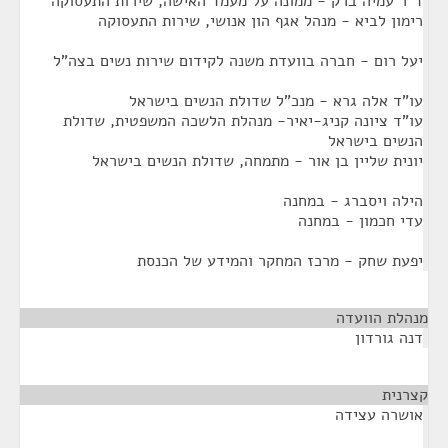
ד"ר עמיה ברק - ממונה על מעמד האישה, שירות התעסוקה
רימון לביא - מנהל אגף הון אנושי, שירות התעסוקה
יעל רום - חברה בוועדת משנה לקידום שירות נשים בצה"ל
עו"ד אלה גרא - מנכ"ל שדולת הנשים בישראל
עו"ד ציונה קניג-יאיר- מנהלת הלשכה המשפטית, שדולת
הנשים בישראל
יונית שליין בן אור - מתמחה, שדולת הנשים בישראל
הילה ויסברג - במחנה
עדי חכמון - במחנה
יפעת שחק - מרכז המחקר והמידע של הכנסת
מנהלת הוועדה
¶
דנה גורדון
קצרנית
¶
אושרה עצידה