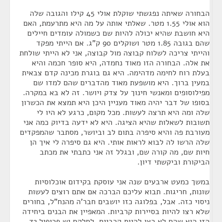
הבחורה שאיתה נפגשתי שוקלת אולי 45 קילו והגובה שלה
הוא אולי 1.55 מטר. שאלתי אותה על מה היא מתרעמת, האם
היא חושבת שהיא יכולה להיות שם כשמולה עומדים חיילים
שהם בגובה 1.85 מטר ושוקלים 90 ק"ג. אם הייתי מפקד
והייתי צריכה לשלוח קבוצה מול קבוצה, אני לא הייתי שולחת
את אלה. הבחורה הזו מאוד נחמדה, היא סופר חכמה והיא
בעלת רוח לחימה מדהימה. היא גם בוגרת מכינה קדם צבאית
במעין ברוך. היא מושפעת מאוד מהדברים שהם למדו שם
מפילוסופים ומאנשי חינוך על צדק ויושר. זה לא בא במקרה.
בסופו של דבר יהיה מאוד מעניין היכן היא תמצא את הכשרון
שלה ומה היא תרצה לעשות. מכל מקום, כרגע לא היו לי
תשובות לשאלות שהיא הציגה. היא לא ידעה בדיוק כמה אני
מעורבת פה והיא סיפרה בתום לב וביושר, מסתבר שהמפקדים
שלה הרשו לה לבוא לראות אותי. היא גם סיפרה לי איך הן
חיות שם, מה קורה שם, ובגלל זה אני כתבתי את מכתב
הביקורת וביקשתי דיון.
במשך כמעט ארבעים שנה אני עוסקת בקידום אוכלוסיות
שונות, חריגות. תבוא עליכם הברכה אם אתם רוצים לעשות
ניסוי כזה. אבל, בפלוגה כזו יושבים חבר'ה מהנח"ל, בחורים
שלא רצו להיות בסיירות קרביות. המאפיין את הבנים ביחידה
הזו הוא שהם לא רצו להיות קרביים, לחלקם יש פרופיל 72,