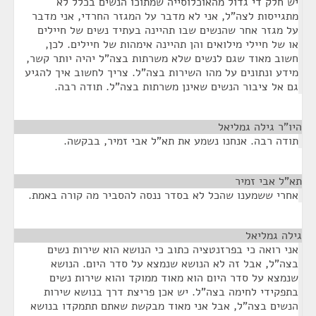
יש חלק די גדול מהאוכלוסייה שמתוכו הנשים בכלל לא
מתגייסות לצה"ל, אני לא מדבר על המגזר החרדי, אני מדבר
על מגזר אחר שהנשים שבו תהיינה בעתיד נשים של חיילים
או של חיילי מילואים והן תהיינה אימהות של חיילים. לכן,
חשוב מאוד שגם לנשים שלא משרתות בצה"ל יהיה יותר קשר,
מידע ונתונים על מהו השירות בצה"ל. צריך לחשוב איך להגיע
גם אל ציבור הנשים שאינן משרתות בצה"ל. תודה רבה.
היו"ר גילה גמליאל
¶
תודה רבה. אנחנו נשמע את תא"ל אבי זמיר, בבקשה.
תא"ל אבי זמיר
¶
אחרי ששמענו שהכל לא בסדר ננסה להסביר מה קורה באמת.
גילה גמליאל
¶
אני רואה כי בפרזנטציה כתוב כי הנושא הוא שירות נשים
בצה"ל, אבל זה לא הנושא שנמצא על סדר היום. הנושא
שנמצא על סדר היום הוא מאוד ממוקד והוא שירות נשים
בתפקידי לחימה בצה"ל. יש אכן פריצת דרך בנושא שירות
הנשים בצה"ל, אבל אני מאוד מבקשת שאתם תתמקדו בנושא