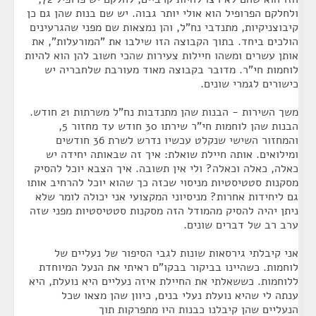
ולחלקם הפרופיל הוא אולי יותר גבוה. יש שם בנות שהן גם כן
קיבוצניקיות, מתנדבי נח"ל, והן נמצאות שם מפני שהגרעינים
הולכים ביחד. בתוך הקבוצה הזו שילבו את "המורעלות", את
אותן עשרים ומשהו חיילות צעירות שהכי חשוב להן הוא להיות
לוחמות חי"ר. מדובר בקבוצה מאוד מעורבת שלחבריה יש
כישורים לגמרי שונים.
משך השירות - הבנות שהן מתנדבות נח"ל משרתות 21 חודש.
הבנות שהן לוחמות חי"ר שירתו 30 חודש עד מחזור 5,
והמחזור השישי שנקלט עכשיו נדרש לשרת 36 חודשים
ומילואים. אותה חיילת שואלת: איך זה שבאותה יחידה יש
כאלה, כאלה וכאלה? ולי אין תשובה. איך הצבא יוכל להסיק
מסקנות סטטיסטיות מניסוי שכזה כך שהוא יוכל להרחיב אותו
גם ליחידות אחרות? מניסיוני המקצועי אני יכולה לומר שלא
ניתן יהיה להסיק מהמודל הזה מסקנות סטטיסטיות מפני שזה
ערב רב של דברים שונים.
אני קיבלתי גירסאות שונות לגבי הסיפור של נעליים של
לוחמות. כשהיינו בביקור בבקו"ם ראיתי את הנעל המיוחדת
ללוחמות. כששאלתי את החיילת איזה נעליים היא נועלת, היא
ענתה לי שהיא נועלת נעלי בנים, כיוון שהן מצאו שכל
הנעליים שהן קיבלנו כבנות היו מתפרקות תוך