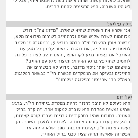
שואלת שאלות קשות. אותה אישה באה להיפגש איתי, אבל לי
לא היו תשובות. היא התגייסה להיות קרבית.
גילה גמליאל
¶
אני אקרא את השאלות שהיא שואלת. "מדוע צה"ל דורש
מלוחמות לשרת שלוש שנים ולהתחייב לשירות מילואים מלא,
מכשיר אותן הכשרת חי"ר ברמת רובאי 5, ובמסגרת זו מלמד
לחימת פרט וחולייה, אם בהגדרה נאסר עליהן כל מגע עם
האויב? אם כאמור נגיע לקו התפר, האם תוצב לצידנו פלוגת
לוחמים שתוקפץ ברגע האירוע ותיצור מגע עם האויב?
בעיצומו של אותו ניסוי מדובר, מדוע לא מכשירים את
החיילים ובעיקר את המפקדים הכשרת חי"ר כבשאר הפלוגות
בצה"ל כדי שהניסוי והפלוגה יצליחו?"
יעל רום
¶
היא לעולם לא תוכל לחזור להיות מפקדת ביחידת חי"ר, ברגע
שהיא נעשית מפקדת היא עוברת למקום אחר. זה קרה בחיל
האוויר. בחורות שהיו בתפקידים טכניים ועברו קורס קצינות,
ברגע שהן עברו קורס קצינות הן לא חזרו למערך הטכני. הן
נעשו קצינות ח"ן, קצינות תרבות, מפני שלא הייתה אז
אפשרות שאישה תהיה קצין טכני בחיל האוויר.