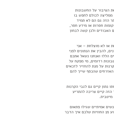
את הציבור על החשבונות
י ממליצה לכולם לחפש בו
ר הזה גם הם לא תמיד
קופות חסרות או מידע חסר,
 האבודים ולכן קשה לבחון
ת או לא מוצלחת – אני
ם, להבין את הנתונים לפני
ים הללו ואנחנו נשאל אתכם
ונות רדומים, מי מפקח על
רנות על מנת להחזיר לזכאים
 האזרחים שהכסף שייך להם
, אם אותו נתון קיים גם לגבי הקרנות
הזה קיים צריכה להתריע
מיטבית.
נשים אמיתיים שגילו פתאום
וע מן החוויות שלכם איך הדבר