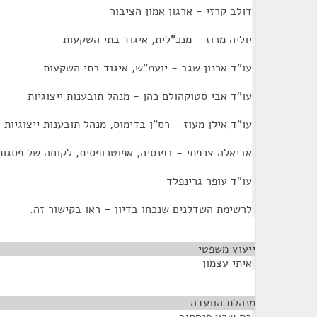
דולב קרזי - ארגון אמון הציבור
יוליה מרוז - מנכ"לית, איגוד בתי השקעות
עו"ד ארנון שגב - יועמ"ש, איגוד בתי השקעות
עו"ד אבי סטוקהולם כהן - מנהל תובענות ייצוגיות
עו"ד אילן מעוז - רס"ן בדימוס, מנהל תובענות ייצוגיות
אביאלה צרפתי - בפנסיה, אפוטרופסית, לקוחה של פסגות
עו"ד עופר גרינפלד
לרשימת השדלנים שנכחו בדיון – ראו בקישור זה.
ייעוץ משפטי
¶
איתי עצמון
מנהלת הוועדה
¶