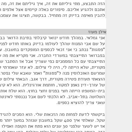
הזה התבצע, מתי גיליתם את זה, איך גיליתם את זה, מה 
אתכם ולהגיע אליכם. סיפורים כאלה קיימים אצל אלפים ר
להבין מאיפה בדיוק זה מתחיל. בבקשה, תציגו את עצמכם
אילן מעוז
¶
אני גמלאי. במהלך חודש ינואר קיבלתי בתיבת הדואר בבי
בפברואר התייצבתי במשרדי החברה. אני מקריא את מה ש
התייצבתי עם כל המסמכים כפי שצריך אבל אז הסתבר שא
מקורית, שלא הייתה לי, היה לי צילום. לא עזר שאמרתי 
שמרשם האוכלוסין פנה ל"פסגות" ואמר שאבא שלי נפטר, 
הוצאתי תעודת פטירה מקורית, דרך אגב. הבאתי צילום ש
של עורך-דין נאמן למקור, חותמת אורגינלית. הוא לא קי
בית-המשפט הייתה חצי בפנים וחצי בחוץ. הוא שלח אותי
השלושה בתל-אביב. לא הלכתי לשם אבל נכנסתי לאינטרנ
שאני צריך להוציא כספים.