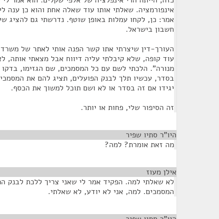
כזה, הייתה הרי אינפלציה של אלפי שקלים. הוא אמר לי ש
אינפורמציה. שאלתי אותו עוד שאלה אחת והוא כן ענה לי
אמר: כן, לקחו עמלות באופן שוטף. נדרשתי גם להציג שי
חשבון בישראל.
העורך-דין שיצרתי אתו קשר הפנה אותי לאתר של משרד 
עוד קופה, שלא קיבלתי עליה דיווח אבל מצאתי אותה, ל
מנורה". הלכתי לשם עם כל המסמכים, שם הגזימו, בדקו ל
בסדר, עכשיו תלך לבנק הפועלים, תציג להם את המסמכי
יגידו אם זה בסדר או לא ושם תוכל למשוך את הכסף.
זה הסיפור שלי, פחות או יותר.
היו"ר סתיו שפיר
¶
מה זאת אומרת? למה?
אילן מעוז
¶
לא שאלתי למה. הפקיד אמר לי שאני צריך ללכת לבנק הפ
המסמכים. למה, אני לא יודע, לא שאלתי.