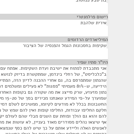
בת שבע פנחסוב
רישום פרלמנטרי
¶
אירית שלהבת
המיליארדים הרדומים
¶
שקיפות בחסכונות הגמל והפנסיה של הציבור
היו"ר סתיו שפיר
¶
אני מתכבדת לפתוח את ישיבת ועדת השקיפות. אפתח עם 
ב"כלכליסט", של רחלי בינדמן, שמתקשרת בדיוק לנושא הד
שהנתון שמתפרסם בה, גם אחרי ההכנה לדיון הזה, הפתיע
הידיעה, ש-81% מעמיתי "פסגות" לא פעילים ומשלמ
נתון מזעזע, שרק מייצג את מה שקורה גם בקופות האחרו
שמוערך 
החשבונות בכלל לא מודעים לקיומו, ממשיכים לשלם דמי נ
חלקם החליפו עבודות, החליפו קופות ואין להם שמץ של 
להם והוא גם הולך ופוחת עם השנים מבלי שהם לעולם יקב
אף שיצאו נהלים מסודרים מאוד בעניין, לא עושות את מ
לאנשים האלה וליידע אותם על כך שיש להם כסף שנמצא 