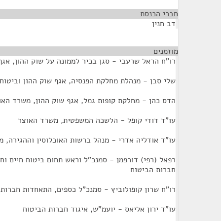
חברי הכנסת
¶
דב חנין
מוזמנים
¶
רו"ח הראל שרעבי - סגן בכיר לממונה על שוק ההון, אגף
שלי סבן - מנהלת מחלקת הפנסיה, אגף שוק ההון וביטוח
הדס כהן - מחלקת קופות גמל, אגף שוק ההון, משרד האו
עו"ד דודי קופל - הלשכה המשפטית, משרד האוצר
עו"ד אודליה אדרי - מנהל ברשות האוכלוסין וההגירה, מ
רפאל (רפי) דורפמן - סמנכ"ל וראש תחום ביטוח חיים וחי
חברות הביטוח
רו"ח שרון קופולוביץ - סמנכ"ל כספים, התאחדות חברות 
עו"ד ירון אליאס - יועמ"ש, איגוד חברות הביטוח