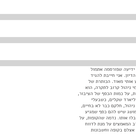
ידיעה שפורסמה אתמול
יון. אני חייבת להגיד
 אותי מאוד. הכותרת של
ים דמי ניהול קרוב לתקרה, הוא
ת, על כמות הכסף של הציבור,
על-פי המידע שאנחנו מכירים בסך של 15-20 מיליארד שקלים, כשבעלי
יהול, חלקם כבר לא בחיים,
מושג שיש להם כסף שמגיע
לו אותו. נדמה שהקופות, על
רב המאמצים על מנת לדווח
אצלם בקופה וחשבונות