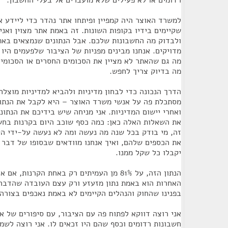
רדומים או לא פעילים שלא מועברים אל בעלי החשבון.
למשרד האוצר היה קמפיין ופיתחו אתר נהדר כדי ליידע 
שקיימים בידיו בקופות השונות. זה באמת אתר מצוין ואנ
ולבדוק מה החשבונות שלכם. אבל הנתונים שנמצאים באת
מדויקים. אנחנו מבינים מפניות של הציבור שלפעמים היו 
מה גם שהאתר לא מציין את הסכומים החסרים או הסכומים
מה בדיוק צריך לחפש.
הדרך הנכונה כדי לבחון מדיניות ולהביא למדיניות מוצלח
מסתכלת פה על אנשי משרד האוצר – היא לקבל את הנתוני
ואחרי יישום המדיניות. אני מניחה שיש בידיכם את הנתונ
את השאלות האלה כאן: כמה כסף שוכב היום בקרנות בחשב
זה, מי בודק בכל שנה מה נעשה ומה לא נעשה על-ידי הק
את הכספים שלהם, ואיך אנחנו מוודאים שבסופו של דבר
יקבלו כל שקל ממנו.
הנתון הזה, על 81% מן העמיתים רק באחת הקרנות
האחרות הוא באמת נתון מזעזע ורק עצם העובדה שהדבר 
בפנינו שהחוק והנהלים הקיימים לא באמת נאכפים בצורה 
אני רוצה דווקא לפתוח פה עם הציבור, עם סיפורים של א
חשבונות רדומים וכסף שהם היו זכאים לו. אני רוצה לשמ