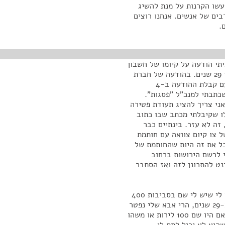
עשו הקרנות על מנת להשיג
בים של אנשים. אנחנו רוצים
.
תי הודעה על קיומו של חשבון
על שם אבי המנוח שהלך לעולמו בדיוק באותו חודש לפני 29 שנים. בהודעה של חברת
"פסגות" נכתב כי אני זכאי לכספים המופקדים בחשבון. עם קבלת ההודעה ב-4
כתבתי למנכ"ל "פסגות".
ני צריך להציג תעודת פטירה
לו שקיבלתי מכתב שבו כתוב
זה לא עזר. בינתיים כבר
ל צו קיום צוואה עם חותמת
בל את זה היות שהחותמת של
 לרשם הירושות ברחוב
ט להתכונן לזה ואז הסתבר
ביקשתי לדעת לפחות מה הזכאות שלי. הוא הסכים להגיד לי שיש לי שם בסביבות 400
שקל. שאלתי איך 400 שקל בחשבון שנוהל במשך יותר מ-29 שנים, הרי אבא שלי נפטר
אז יש לשער שלפני 30 שנים הוא פתח את הקופה ואפילו אם היו שם 100 לירות או משהו