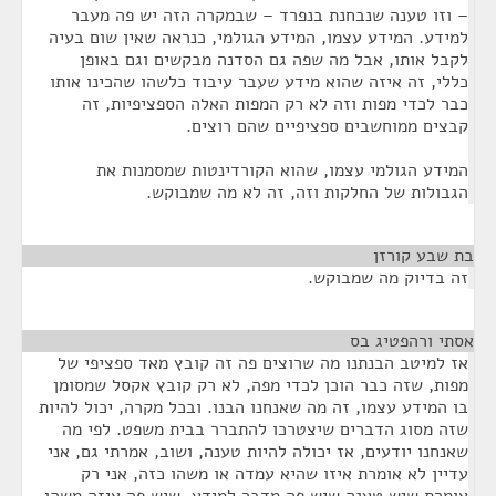
– וזו טענה שנבחנת בנפרד – שבמקרה הזה יש פה מעבר
למידע. המידע עצמו, המידע הגולמי, כנראה שאין שום בעיה
לקבל אותו, אבל מה שפה גם הסדנה מבקשים וגם באופן
כללי, זה איזה שהוא מידע שעבר עיבוד כלשהו שהכינו אותו
כבר לכדי מפות וזה לא רק המפות האלה הספציפיות, זה
קבצים ממוחשבים ספציפיים שהם רוצים.
המידע הגולמי עצמו, שהוא הקורדינטות שמסמנות את
הגבולות של החלקות וזה, זה לא מה שמבוקש.
בת שבע קורזן
¶
זה בדיוק מה שמבוקש.
אסתי ורהפטיג בס
¶
אז למיטב הבנתנו מה שרוצים פה זה קובץ מאד ספציפי של
מפות, שזה כבר הוכן לכדי מפה, לא רק קובץ אקסל שמסומן
בו המידע עצמו, זה מה שאנחנו הבנו. ובכל מקרה, יכול להיות
שזה מסוג הדברים שיצטרכו להתברר בבית משפט. לפי מה
שאנחנו יודעים, אז יכולה להיות טענה, ושוב, אמרתי גם, אני
עדיין לא אומרת איזו שהיא עמדה או משהו כזה, אני רק