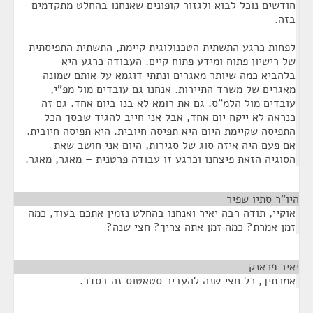
חודשים נוכל לבוא ולגזור קופונים שאנחנו בהחלט מתקדמים
בזה.
לפחות כרגע התשתית הטכנולוגית קיימת, התשתית התפיסתית
של רישיון פתוח ומידע פתוח קיים. העבודה כרגע היא
בלהביא כמה שיותר מאגרים ונתתי דוגמא על אותם שמונה
מאגרים של משרד התיירות. אנחנו גם עובדים מול מפ"י,
עובדים מול הלמ"ס. גם את רומא לא בנו ביום אחד. גם זה
כנראה לא ייקח יום אחד, אבל אני חייב להגיד שבסך הכל
התפיסה שקיימת היום היא תפיסה חיובית. היא תפיסה חיובית.
אם פעם היה איזה סוג של סגירות, היום אני חושב שאת
הסוגיה הזאת פיצחנו וכרגע זו עבודה פרטנית – מאגר, מאגר.
היו"ר סתיו שפיר
¶
אוקיי, תודה רבה יאיר ואנחנו בהחלט נזמין אתכם בעוד, כמה
זמן אמרת? כמה זמן אתה צריך? חצי שנה?
יאיר פראנק
¶
אמרתיך, כל חצי שנה להעביר סטאטוס זה בסדר.