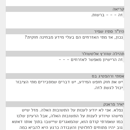
קריאה
¶
זה - - - ברשות.
היו"ר סתיו שפיר
¶
נכון, אז מתי האזרחים הם בעלי מידע מבחינה חוקית?
תהילה שוורץ אלטשולר
¶
זה הרישיון מאפשר לאזרחים - - -
אסתי ורהפטיג בס
¶
יש את חוק חופש המידע, יש דברים שמסבירים מתי הציבור
יכול לגשת לזה.
יאיר פראנק
¶
נפלא. אני לא יודע לענות על התשובות האלה. מזל שיש
מישהו שיודע לענות על התשובות האלה, אבל הרעיון שלנו
כמו שאמרתי קודם הוא, שהמאגרים שיישבו בתוך אותו דאטא
גוב יהיו פתוחים לחלוטין והעבודה כרגע היא להביא כמה