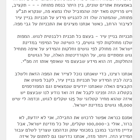
באמצעות אתרים שונים, בין היתר כנסת פתוחה - - - תקציב,
ויש פרויקט מאד יפה שהמוביל שלו נמצא פה, שנקרא תב"ע
פתוחה, שהמטרה שלו זה להנגיש מידע על תכניות בניין עיר
לציבור הרחב, כאשר אנחנו מציגים את התכניות על גבי מפה.
תכניות בניין עיר - בעצם כל תכנית רלבנטית לגוש. המפות
שלנו מחולקות לפי גושים, כי השיטה של המיפוי במדינת
ישראל זה מחולק לפי גושים וחלקות והמידע על איפה מתחיל
גוש ומסתיים גוש, על הקורדינטות האלה, של הגושים
והחלקות, זה הוא מידע שבעצם מי שאוסף אותו זה מפ"י.
אנחנו רצינו, כדי שאנחנו נוכל לצייר את המפה הזאת ולשלב
בינה לבין המידע של תכניות בניין עיר, לקבל פשוט את
הקבצים האלה שאנחנו יודעים שנמצאים וגם המפורסמים
בקטלוג הזה ופנינו לקבל את זה ואז נודע לנו שבעצם יש
איזה שהוא מחיר קטלוגי של 125 שקלים לגוש, ונדמה לי שיש
18,000 גושים במדינת ישראל.
אמנם כנראה אפשר לרכוש את החבילה, אני לא יודעת, לא
ברור, אולי ב-100,000 שקלים, של כל מדינת ישראל, אבל
עדיין מדובר כמובן בסכומי עתק ונדהמנו שצריך לשלם עבור
המידע הזה. ויותר מזה, אנחנו נדרשנו גם לחתום על איזה