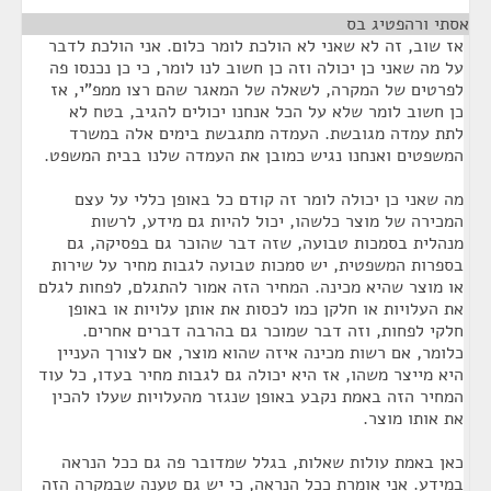
אסתי ורהפטיג בס
¶
אז שוב, זה לא שאני לא הולכת לומר כלום. אני הולכת לדבר
על מה שאני כן יכולה וזה כן חשוב לנו לומר, כי כן נכנסו פה
לפרטים של המקרה, לשאלה של המאגר שהם רצו ממפ"י, אז
כן חשוב לומר שלא על הכל אנחנו יכולים להגיב, בטח לא
לתת עמדה מגובשת. העמדה מתגבשת בימים אלה במשרד
המשפטים ואנחנו נגיש כמובן את העמדה שלנו בבית המשפט.
מה שאני כן יכולה לומר זה קודם כל באופן כללי על עצם
המכירה של מוצר כלשהו, יכול להיות גם מידע, לרשות
מנהלית בסמכות טבועה, שזה דבר שהוכר גם בפסיקה, גם
בספרות המשפטית, יש סמכות טבועה לגבות מחיר על שירות
או מוצר שהיא מכינה. המחיר הזה אמור להתגלם, לפחות לגלם
את העלויות או חלקן כמו לכסות את אותן עלויות או באופן
חלקי לפחות, וזה דבר שמוכר גם בהרבה דברים אחרים.
כלומר, אם רשות מכינה איזה שהוא מוצר, אם לצורך העניין
היא מייצר משהו, אז היא יכולה גם לגבות מחיר בעדו, כל עוד
המחיר הזה באמת נקבע באופן שנגזר מהעלויות שעלו להכין
את אותו מוצר.
כאן באמת עולות שאלות, בגלל שמדובר פה גם ככל הנראה
במידע. אני אומרת ככל הנראה, כי יש גם טענה שבמקרה הזה