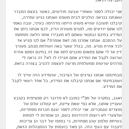
הקביעה הזאת.
אני יכולה לספר שאחרי שבעה חודשים, כאשר בעצם התברר
שאנחנו כנראה הולכים לבית משפט ואנחנו נגיש עתירה,
קיבלנו תשובה שהיא פשוט הייתה מדהימה בעיני, שבה נאמר
לנו אתם יודעים מה, לפנים משורת הדין, לכם אנחנו ניתן את
המידע בחינם ובתנאי שאתם לא תעבירו אותו הלאה ותחתמו
על ההסכם. אנחנו אמרנו מה זאת אומרת? אם לנו מגיע אז
לכל אזרח מגיע. מה, בגלל שאני באה ושולחת מכתב מעורך
דין אז לי אתם פתאום מוכנים לתת את זה בחינם וסתם אזרח
שרוצה לקבל את המידע אתם תגידו לו לא? זה נראה לי
מדהים שרשות ממשלתית מרשה לעצמה להגיב בצורה כזאת.
מבחינתנו אנחנו נציגים של הציבור, שהמידע הזה שייך לו
ושמבחינתי אם אנחנו קיבלנו את המידע, כל אחד רשאי לקבל
את המידע.
ואגב, במקרה של מפ"י כמובן לא מדובר רק ספציפית בקובץ
שעניין אותנו, אלא כפי שאת ציינת, יש קטלוג שלם של
מוצרים שנמכרים. אני יכולה לספר שגם חברות מסחריות,
שלצערי לא רוצות להזדהות בשם, הן אומרות לי לפחות
בשיחת טלפון שהן מפחדות, כי בסופו של דבר הן צריכות
לעבוד עם הגוף הזה. הן מאד כועסות על ההתנהלות הזאת,