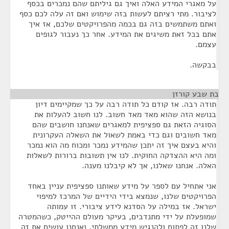
על מאגרי המידע האלה ואיך גם גיליתם שהם נמכרים בכסף
לציבור. מתי רציתם לעשות בזה שימוש ואם זה עלה לכם כסף
ואתם משתמשים בזה גם בכמה מהפרויקטים שלכם, אז איך
אתם בכל זאת משיגים את המידע. אחר כך נעבור לגופים
עצמם.
בבקשה.
בת שבע קורזן
¶
תודה רבה. אז קודם כל תודה רבה על כך שמקיימים דיון
בנושא הזה שהוא מאד מאד חשוב. לנו חשוב להעלות את
הסוגיה הזאת גם ספציפית למאגרים שאנחנו חושבים שהם
מאד חשובים וגם כדי באמת לשאול את השאלה העקרונית
והיא בעצם איך זה יתכן שהמידע נמכר ומכוח מה הוא נמכר
ומה היא ההצדקה החוקית. לנו אין תשובות ברורות לשאלות
האלה. אנחנו שאלנו, אך לא קיבלנו מענה.
אני אתחיל עם לספר על מידע שאותנו ספציפית עניין באחד
הפרויקטים שלנו, שנמצא בידי הידיים של המרכז למיפוי
ישראל. אז במילה על הסדנא לידע ציבורי. זו עמותה
שמופעלת על ידי מתנדבים, בעיקר מעולם ההייטק, כשהמטרה
שלנו זה לפתוח ולהנגיש מידע ממשלתי, ואנחנו עושים את זה