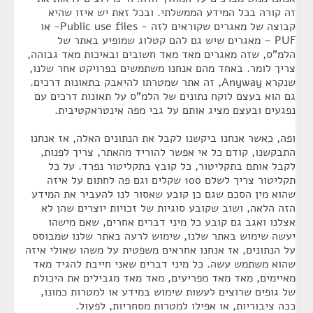
זה קורה בכל המידע הממשלתי. ובכל זאת יש איזו שהיא
קבוצה של מאגרים שקוראים לזה - Public use files- או
PUF – מאגרים שיש גם להם קטלוג שמופיע באתר של
הלמ"ס, שזה מאגרים מאד מאד חשובים ובאיכות מאד גבוהה,
צריך לומר. באחד מהם אנחנו משתמשים בפרויקט אחר שלנו,
שנקרא Anyway, זה אתר שמטרתו להיאבק בתאונות דרכים.
גם הוא בעצם לוקח נתונים של הלמ"ס על תאונות דרכים עם
נפגעים ובעצם מציג אותם על גבי מפה אינטראקטיבית.
ופה, כאשר אנחנו ביקשנו לקבל את הנתונים האלה, אז אנחנו
התבקשנו, קודם כל אי אפשר להוריד מהאתר, צריך לפנות,
לקבל אותם בתקליטור, כל קובץ בתקליטור נפרד. על כל
תקליטור צריך לשלם 100 שקלים וגם פה לחתום על איזה
שהוא מין הסכם שגם כן קובע שאסור לנו להעביר את המידע
הזה הלאה, ושוב שקובע סוגיות של זכויות יוצרים שהן לא
אצלנו ואגב גם קובע כל מיני דברים אחרים, שאם מישהו
יעשה שימוש באתר שלנו, שימוש לרעה באתר שלנו שמבוסס
על הנתונים, אז אנחנו אחראים משפטית על משהו שאולי איזה
שהוא משתמש עשה. כל מיני דברים שאני חייבת להגיד מאד
מאיימים, מאד מאד מפריעים, מאד מאד מגבילים את היכולת
של גופים שרוצים לעשות שימוש במידע או למטרות כמונו,
ככה ציבוריות, או אפילו למטרות מסחריות, לפעול.