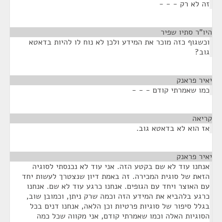
זה לא רק - - -
היו"ר סתיו שפיר
¶
וכשגוף כזה מוכר את המידע ולכן לא נוח לו להיות בדאטא
גוב?
יאיר פראנק
¶
כמו שאמרתי קודם - - -
קריאה
¶
אז הוא לא בדאטא גוב.
יאיר פראנק
¶
אנחנו עוד לא שם בקטע הזה. אני עוד לא נכנסתי לסוגיה
הזאת של סוגית המכירה. זה באמת דיון שנצטרך לעשות יחד
עם האוצר ויחד עם הגופים. אנחנו כרגע עוד לא שם. אנחנו
כרגע בלהביא את המידע הזה וכמה שרק ניתן, וכמובן שוב,
בגלל סיפור של סוגיות פרטיות וכן הלאה, אנחנו דנים בכל
הסוגיות האלה וכמו שאמרתי קודם, אני מקווה שכל כמה