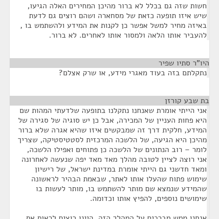
חשות שזה גם בכלל לא ברור מהיכן המחירים האלה הגיעו,
שיש איזו תופעה כזאת של מסחארה ושהם רוצים גם לדעת
באיזה מחיר למשל אפשר כן לקנות את המידע ולהשתמש בו ,
להעביר אותו הלאה ולמסור אותו לאחרים. לא ברור.
היו"ר סתיו שפיר
¶
נתקלתם בזה בעוד מאגרי מידע, או שרק אצלם?
בת שבע קורזן
¶
אני הייתי אומרת שאנחנו נתקלנו בתופעה שלדעתי המהות שם
היא פחות העניין של המכירה, אבל כן יש סוגיה של סגירה של
המידע, חלקית דרך זה שמבקשים איזו שהיא אגרה שלא ברור
מהיכן היא הגיעה, של הלשכה המרכזית לסטטיסטיקה, שצריך
לומר – רוב הנתונים של הלשכה כן פתוחים ואפילו הלשכה,
אני רוצה לציין לטובה מהלך מאד מאד יפה שנעשה לאחרונה
ומאד חדשני גם הייתי אומרת במדינת ישראל, של רישיון
שימוש פתוח שהעלו אותו לאתר, שבאמת הבהיר לראשונה
שהמידע שנמצא שם מותר להשתמש בו, מותר לעשות בו
שימושים נוספים, להפיץ אותו וכדומה.
אנחנו ממש מברכים על המהלך הזה. היינו רוצים לראות את