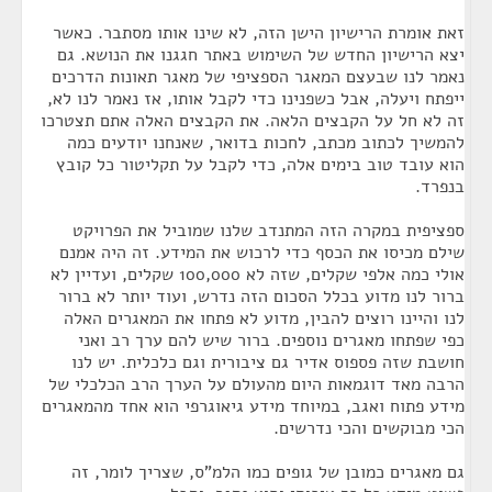
זאת אומרת הרישיון הישן הזה, לא שינו אותו מסתבר. כאשר
יצא הרישיון החדש של השימוש באתר חגגנו את הנושא. גם
נאמר לנו שבעצם המאגר הספציפי של מאגר תאונות הדרכים
ייפתח ויעלה, אבל כשפנינו כדי לקבל אותו, אז נאמר לנו לא,
זה לא חל על הקבצים הלאה. את הקבצים האלה אתם תצטרכו
להמשיך לכתוב מכתב, לחכות בדואר, שאנחנו יודעים כמה
הוא עובד טוב בימים אלה, כדי לקבל על תקליטור כל קובץ
בנפרד.
ספציפית במקרה הזה המתנדב שלנו שמוביל את הפרויקט
שילם מכיסו את הכסף כדי לרכוש את המידע. זה היה אמנם
אולי כמה אלפי שקלים, שזה לא 100,000 שקלים, ועדיין לא
ברור לנו מדוע בכלל הסכום הזה נדרש, ועוד יותר לא ברור
לנו והיינו רוצים להבין, מדוע לא פתחו את המאגרים האלה
כפי שפתחו מאגרים נוספים. ברור שיש להם ערך רב ואני
חושבת שזה פספוס אדיר גם ציבורית וגם כלכלית. יש לנו
הרבה מאד דוגמאות היום מהעולם על הערך הרב הכלכלי של
מידע פתוח ואגב, במיוחד מידע גיאוגרפי הוא אחד מהמאגרים
הכי מבוקשים והכי נדרשים.
גם מאגרים כמובן של גופים כמו הלמ"ס, שצריך לומר, זה