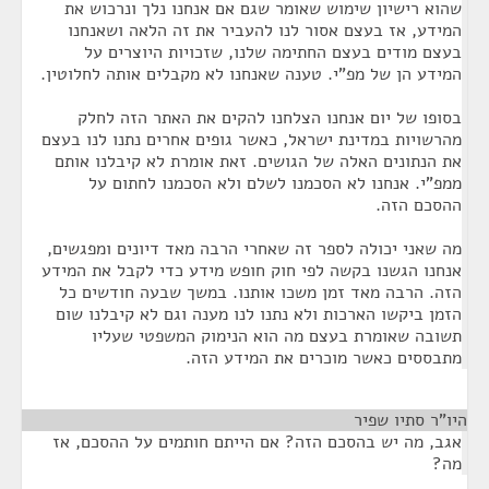
שהוא רישיון שימוש שאומר שגם אם אנחנו נלך ונרכוש את
המידע, אז בעצם אסור לנו להעביר את זה הלאה ושאנחנו
בעצם מודים בעצם החתימה שלנו, שזכויות היוצרים על
המידע הן של מפ"י. טענה שאנחנו לא מקבלים אותה לחלוטין.
בסופו של יום אנחנו הצלחנו להקים את האתר הזה לחלק
מהרשויות במדינת ישראל, כאשר גופים אחרים נתנו לנו בעצם
את הנתונים האלה של הגושים. זאת אומרת לא קיבלנו אותם
ממפ"י. אנחנו לא הסכמנו לשלם ולא הסכמנו לחתום על
ההסכם הזה.
מה שאני יכולה לספר זה שאחרי הרבה מאד דיונים ומפגשים,
אנחנו הגשנו בקשה לפי חוק חופש מידע כדי לקבל את המידע
הזה. הרבה מאד זמן משכו אותנו. במשך שבעה חודשים כל
הזמן ביקשו הארכות ולא נתנו לנו מענה וגם לא קיבלנו שום
תשובה שאומרת בעצם מה הוא הנימוק המשפטי שעליו
מתבססים כאשר מוכרים את המידע הזה.
היו"ר סתיו שפיר
¶
אגב, מה יש בהסכם הזה? אם הייתם חותמים על ההסכם, אז
מה?