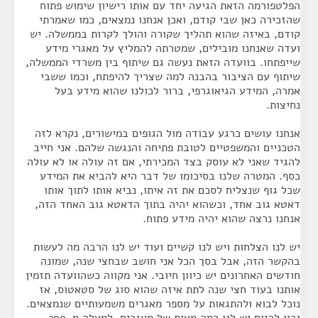
הפלטפורמה הזאת הגיעה יחד עם אותו רישיון שימוש פתוח
שהזכירה כאן שבי קודם, ואכן אנחנו נמצאים, כמו שאמרתי
קודם, באיזה שהוא תהליך שקורה והולך לקרות בממשלה. יש
ועדה שאנחנו מובילים, שמטרתה להמליץ על מאגרי מידע
שייפתחו. בוועדה הזאת נעשה גם שיתוף בין משרדי הממשלה,
שיתוף עם הציבור בהבנה למה שצריך להיפתח, וכמו ששבי
אמרה, המידע הגיאוגרפי, ברור לכולנו שהוא מידע בעל
נחיצות.
אנחנו עושים כרגע עבודה מול הגופים במישורים, נקרא לזה
הטכניים והמשפטיים לטובת פתיחה והנגשה שלהם. אני חייב
להגיד שאני לא עוסק בצד המכירתי, אם זה עולה או לא עולה
כסף. המטרה שלנו בסיכומו של דבר היא להביא את המידע
שכל גוף שנצליח לסכם את זה איתו, נביא אותו לתוך אותו
דאטא גוב אחד, וכשהוא יהיה בתוך הדאטא גוב האחד הזה,
אנחנו נרצה שהוא יהיה מידע פתוח.
יש לנו הצלחות ויש לנו קשיים ועוד יש לנו הרבה מה לעשות
בהקשר הזה, אבל בסך הכל אני חושב שבחצי שנה, שמונה
חודשים האחרונים יש כיוון חיובי. אני מקווה כשהוועדה תזמין
אותנו בעוד חצי שנה לתת איזה שהוא סוג של סטאטוס, אז
נוכל לבוא ולהתגאות על מספר מאגרים משמעותיים שנמצאים.