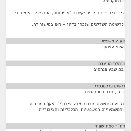
לדמוקרטיה
ניר יריב - מוביל פרויקט תב״ע פתוחה, הסדנא לידע ציבורי
לרשימת השדלנים שנכחו בדיון – ראו בקישור זה.
ייעוץ משפטי
¶
איתי עצמון
מנהלת הוועדה
¶
בת שבע פנחסוב
רישום פרלמנטרי
¶
ר.כ., חבר המתרגמים
מדוע הממשלה מוכרת מידע ציבורי? היקף המכירות
והמשמעויות המשפטיות, הכלכליות והציבוריות
היו"ר סתיו שפיר
¶