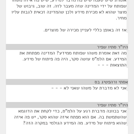
אומרת שיש טענה שיש פה מדבר למידע, שיש פה איזה משהו
שפותח על ידי המדינה שזה מעבר לזה. זה שוב, גיבוש של
מוצר שהוא לא מכירת מידע ולכן שהמדינה זכאית לגבות עליו
מחיר.
אז זה באופן כללי לעניין מכירה של מוצרים.
היו"ר סתיו שפיר
¶
מה זאת אומרת משהו שפותח ממידע? המדינה מפתחת את
המידע. אם הלמ"ס עושה סקר, היה פה פיתוח של מידע.
התוצאות - - -
אסתי ורהפטיג בס
¶
אני לא מדברת על משהו שאני לא - - -
היו"ר סתיו שפיר
¶
אני בכוונה מדברת רגע על הלמ"ס, כדי לקחת את הדוגמא
שהשתמשת בה. אם הוא מפתח איזה שהוא סקר, יש פה איזה
שהוא פיתוח של מידע. מה המידע הגולמי במקרה הזה?