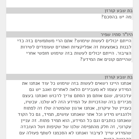
בת שבע קורזן
¶
מה יש בהסכם?
היו"ר סתיו שפיר
¶
הייתם יכולים לעשות שימוש? אתם הרי משתמשים בזה כדי
לבנות באמצעות זה אפליקציות ואתרים שעומדים לשירות
הציבור. הייתם יכולים לעשות בזה שימוש חופשי אחרי
שהייתם קונים את המידע?
בת שבע קורזן
¶
אנחנו היינו רשאים לעשות בזה שימוש כל עוד אנחנו את
המידע עצמו לא מעבירים הלאה לאחרים ואגב יש גם
עדכונים, שגם אותם מן הסתם צריך לרכוש ואנחנו בעצם
מכירים בזה שהזכויות על המידע הזה לא שלנו. עכשיו,
כעניין של עיקרון, אנחנו ארגון שהמטרה שלו זה לפתוח
ולהנגיש מידע וכל אתר שאנחנו עושים, תמיד, גם כל הקוד
שאנחנו כותבים וגם כל המידע, הוא תמיד פתוח. זה עניין
עקרוני, זה חלק מהתפיסה שלנו של שקיפות ושל העובדה
שהמידע שייך לציבור ואנחנו לא הסכמנו לשתף פעולה עם