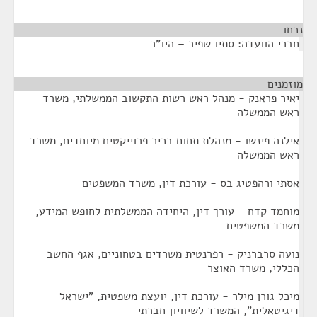
נכחו
¶
חברי הוועדה: סתיו שפיר – היו"ר
מוזמנים
¶
יאיר פראנק - מנהל ראש רשות התקשוב הממשלתי, משרד
ראש הממשלה
אילנה פינשו - מנהלת תחום בכיר פרוייקטים מיוחדים, משרד
ראש הממשלה
אסתי ורהפטיג בס - עורכת דין, משרד המשפטים
מוחמד קדח - עורך דין, היחידה הממשלתית לחופש המידע,
משרד המשפטים
נועה סרברניק - רפרנטית משרדים בטחוניים, אגף החשב
הכללי, משרד האוצר
מיכל גורן מילר - עורכת דין, יועצת משפטית, "ישראל
דיגיטאלית", המשרד לשיוויון חברתי