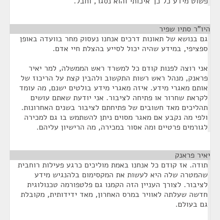
פשוט מידע כל כך איכותי והוא נסגר, וחבל.
היו"ר סתיו שפיר
¶
גם בנושא של תאונות דרכים אנחנו נעסוק מחר בוועדה באופן
ספציפי, במידע שהיה יכול לסייע בהצלת חיי אדם.
אני רוצה לפנות קודם כל למשרד ראש הממשלה, למר יאיר
פראנק, מנהל ראש רשות התקשוב ולהבין קצת על הריכוז של
אותם מאגרי מידע. איזה מאגרי מידע בולטים ישנם, מה עומד
לקראת שחרור או פתיחה לציבור. אני יודעת שאתם עושים
תהליכים מאד חשובים של פתיחתם לציבור בשנים האחרונות.
ולפי מה נקבע אם מאגר מסוים ניתן להשתמש בו גם למכירה
לגורמים פרטיים ומה אסור במכירה, מה הרישיון עליהם.
יאיר פראנק
¶
תודה. אז קודם כל אנחנו באמת מוליכים כרגע פעילות רוחבית
שהמטרה שלה היא לעשות את המקסימום בלהנגיש מידע
לציבור. לצורך העניין הזה הקמנו גם פלטפורמה טכנולוגית
חדשה שעלתה לאוויר במרס האחרון, מאד ידידותית, מקובלת
גם בעולם.