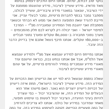
בוקר טוב לכולם, שלום. אנחנו היום הולכים לעסוק בנושא
מאד מדאיג. מידע ששייך לציבור, מידע שהשגתו ממומנת על
ידי הציבור, שנאגר במאגרי מידע ציבוריים, ששייך לכולנו,
מסתבר נמכר בכסף לחברות פרטיות, נמכר לבעלי עניין. אני
חייבת להגיד שאת התופעה הזאת אני ממש לא הכרתי וכשאני
מסתכלת ואני יושבת מול המחירון שמעבירה מפ"י - המרכז
למיפוי ישראל - ואני יכולה רק לקרוא לכם חלק מהסכומים –
מערך נתוני תחבורה ב-80,000 שקלים ומערך נתוני תבליט
ב-160,000 שקלים. אנחנו תיכף נשאל אתכם איך בדיוק הדבר
הזה עובד.
אנחנו נתייחס היום למידע שנמצא אצל מפ"י ולמידע שנמצא
אצל הלמ"ס, אבל אם אנחנו ננחש נכון, כנראה שישנם עוד
מאגרי מידע שנמכרים במחיר לגורמים פרטיים, על אף שהם
מאגרי מידע ששייכים לציבור.
שאלה נוספת שנשאל היא למי יש את הרישיון ואת הזכויות על
המידע הזה. מידע ששייך לציבור הישראלי, תחת איזה רישיון
של זכויות רישיון יוצרים הוא נאגר. האם מישהו אחר הוא
הבעלים של המידע הזה, או שהציבור יכול – כפי שצריך
להיות בעיני הוועדה, הציבור יכול לעשות בו שימוש חופשי,
מאחר שמדובר במידע של כולנו. אנחנו לא צריכים להרחיב
על כמה תעשיית ההייטק זקוקה לשימוש במידע כזה, עד כמה