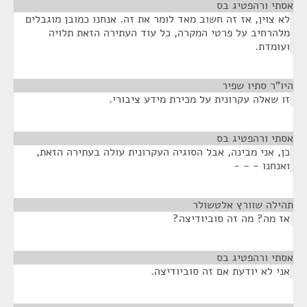
אסתי ורהפטיג בס
¶
לא צוין, אז זה חשוב מאד לומר את זה. אנחנו כמובן מוגבלים
מלהרחיב על פרטי המקרה, כל עוד העתירה הזאת תלויה
ועומדת.
היו"ר סתיו שפיר
¶
זו שאלה עקרונית על מכירת מידע ציבורי.
אסתי ורהפטיג בס
¶
כן, אני מבינה, אבל הסוגיה העקרונית עולה בעתירה הזאת,
ואנחנו - - -
תהילה שוורץ אלטשולר
¶
אז מה? מה זה סוביודיצה?
אסתי ורהפטיג בס
¶
אני לא יודעת אם זה סוביודיצה.