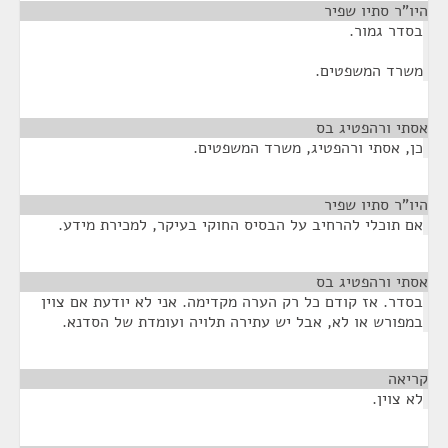
היו"ר סתיו שפיר
¶
בסדר גמור.
משרד המשפטים.
אסתי ורהפטיג בס
¶
כן, אסתי ורהפטיג, משרד המשפטים.
היו"ר סתיו שפיר
¶
אם תוכלי להרחיב על הבסיס החוקי בעיקר, למכירת מידע.
אסתי ורהפטיג בס
¶
בסדר. אז קודם כל רק הערה מקדימה. אני לא יודעת אם צוין
במפורש או לא, אבל יש עתירה תלויה ועומדת של הסדנא.
קריאה
¶
לא צוין.