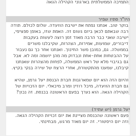
התמיכה הממשלתית בארגוני הקהילה הגאה
היו"ר סתיו שפיר
¶
בוקר טוב. אנחנו נפתח את ישיבת הוועדה. שלום לכולם. תודה
רבה שבאתם לכאן ביום גשום זה. האמת שזו, באופן ספציפי,
ישיבה שאני כבר הרבה מאוד זמן רוצה לעשות בעקבות
דיבורים, שמועות, אמירות, הצהרות, שקיבלנו משרים
בממשלה. גם, כמובן משר החינוך. ואנחנו אחר כך גם נעבור
על ההבטחות אחת-אחת ונבדוק מה מהן יושמה ומה לא. אבל
גם בגיבוי מלא של ראש הממשלה, לפחות מהצהרות שאנחנו
קיבלנו, שמענו מהתקשורת, אחרי הרצח של שירה בנקי בקיץ.
והיום הזה הוא יום שמארגנות חברת הכנסת יעל גרמן, שהיא
גם חברת הוועדה, מיכל רוזין ומרב מיכאלי. יום הזכויות של
הקהילה הגאה. הוא נערך בפעם הראשונה בכנסת. זה נכון?
יעל גרמן (יש עתיד)
¶
פעם ראשונה שהכנסת מציינת את יום זכויות הקהילה הגאה.
וזה יום היסטורי. זה יום מאוד מרגש, מבחינתי.