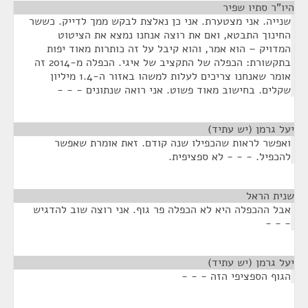
היו"ר סתיו שפיר
¶
שנייה. אני מצטערת. אני כן נאלצת לבקש ממך לדייק. כששר
החינוך התבטא, ואם את רוצה אנחנו נמצא את הציטוט
המדויק – הוא אמר, והוא קיבל על זה כותרות מאוד יפות
בתקשורת: הכפלה של התקציב של איגי. הכפלה מ-2014 זה
אומר שאנחנו צריכים לעלות למשהו באזור ה-1.4 מיליון
שקלים. בחישוב מאוד פשוט. אני רואה שנתונים - - -
יעל גרמן (יש עתיד)
¶
ואפשר לראות שהכפילו שנה קודם. זאת אומרת שאפשר
להכפיל. - - - לא ספציפית.
שנית הראל
¶
אבל ההכפלה היא לא הכפלה פר גוף. אני רוצה שוב להדגיש
- - -
יעל גרמן (יש עתיד)
¶
הגוף הספציפי הזה - - -