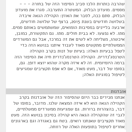
שהרבה כותרות הלכו סביב הסיפור הזה של בחורה - - -
מסמים. מועדון הבלוק. המשטרה התערבה. סגרו את מועדון
הבלוק. סתם ככה, לסבר את האוזן: הקהילה הגאה איבדה
בשלושה חודשים בשנת 2015, ברצף של שלושה חודשים,
ארבעה בליינים במסיבות הומואים, שמשתמשים באותם סמים.
מתו. לא נפצעו. לא בבית חולים. מתו. גם התקשורת, כמובן,
איכשהו, מצליחה לא לשים את זה במרכז, אבל גם המשרדים
הממשלתיים מתקשים מאוד לעבוד איתנו בנושא הזה כדי
לטפל בבעיות האלה: בעיות של זנות בקרב הקהילה
הטרנסג'נדרית. הקהילה הטרנסג'נדרית חיה את הסיפור הזה
ברמה היומיומית. זה לא איזה מקרה שהוא יוצא דופן. גם,
בסופו של דבר, מעט מאוד, אם לא אפס תקציבים שמגיעים
לטיפול בסוגיות האלה;
אובדנות
¶
אנחנו מכירים כבר היום שהסיפור הזה של אובדנות בקרב
הקהילה הגאה הוא לא איזה המצאה שלנו. מדובר, בסופו של
דבר, בהצהרות ברורות. גם שמגיעות ממשרדים ממשלתיים,
לגבי זה שהקהילה הגאה היא קהילה בסיכון בנושא הזה. מעט
מאוד תקציבים שאנחנו רואים. בטח גם באגודה וגם בארגונים
אחרים לטיפול בתופעות האלה של רווחה.