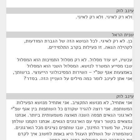
עינב לוק
¶
ולא רק לאיגי. ולא רק לאיגי.
שנית הראל
¶
כן. לא רק לאיגי. לכל הנושא הזה של הגברת המודעות,
לקהילה הגאה. זו פעילות בקרב התלמידים.
עכשיו, יש עוד מסלול. לא רק מסלול התמיכות הוא המסלול
שבו מסייע המשרד לנושא. המסלול השני הוא המסלול
באמצעות אגף שפ"י – השירות הפסיכולוגי הייעוצי. ברשותך,
אני אתן לעינב לומר כמה מילים על העניין הזה. בסדר?
עינב לוק
¶
אני אתחיל, לא מנושא התקציב. אני אתחיל מנושא הפעילות
המשותפת. אני רוצה להגיד שקודם כל השותפות בין אגף שפ"י
לארגוני הגאים תפסה השנה תאוצה משמעותית ביותר. אנחנו
נמצאים בקשר רצוף עם הארגונים הגאים. אנחנו הקמנו שולחן
עגול, של משרד החינוך, שבו שותפים נציגים מכל הארגונים.
כשהמטרה של השולחן העגול היא באמת לחשוב איך לקדם