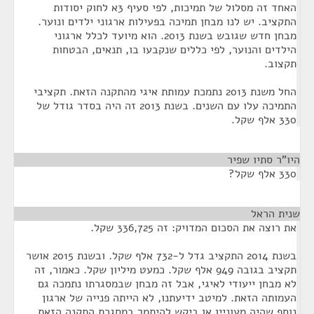
האחד זה מסלול של תמיכות, לפי סעיף 3א לחוק יסודות
התקציב. יש לנו מבחן תמיכה בפעילות ארגוני ילדים ונוער.
מבחן חדש שגובש בשנת 2013. הוא מיועד לכלל ארגוני
הילדים והנוער, לפי כללים שנקבעו בו, תנאים, הבטחות
תקצוב.
החל משנת 2013 נתמכת עמותת איגי מהתקנה הזאת. תקציבי
התמיכה עלו עם השנים. בשנת 2013 זה היה בסדר גודל של
330 אלף שקל.
היו"ר סתיו שפיר
¶
330 אלף שקל?
שנית הראל
¶
את רוצה את הסכום המדויק: זה 336,725 שקל.
בשנת 2014 התקציב גדל ל-732 אלף שקל. ובשנת 2015 אושר
תקציב בגובה 949 אלף שקל. כמעט מיליון שקל. כאמור, זה
לא מבחן ייעודי לאיגי, אבל זה מבחן שבמסגרתו נתמכה גם
העמותה הזאת. למיטב ידיעתנו, לא הייתה פנייה של ארגון
נוסף שהיה מעוניין או ביקש להיתמך במסגרת התקנה הזאת.