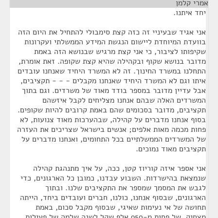
אמרי קלמן
¶
יחד איתנו.
אני אגיד שבעיניי זה כזה קצת סימבולי להתחיל את היום הזה
בוועדת המיוחדת ליישום הנגשת המידע הממשלתי ועקרונות
שקיפותו לציבור, כי אני קצת מרגיש שבנושא הזה באמת
מדובר בנושא שקוף ובקהילה שהיא קצת שקופה. זאת אומרת,
התחלנו במשרד החינוך. זה לא המשרד היחיד שאנחנו עובדים
איתו וגם לא המשרד היחיד שאנחנו מקבלים - - - תקציבים,
אבל עדיין מדובר במספר בודד מאוד של משרדים. וגם בתוך
המשרדים האלה שבהם אנחנו מצליחים לקבל איזשהם
תקציבים, מדובר בסכומים שהם באמת קרובים להיות שקופים.
בסוף אנחנו מדברים על קהילה, שבהערכות מאוד צנועות, לא
פחות מכמה מאות אלפים; אנשים בישראל שצריכים את העזרה
של המשרדים הממשלתיים בכל התחומים, ואנחנו מדברים על
תקציבים מאוד נמוכים.
אני אספר איזה קוריוז קטן, ככה, על איך מתנהגת קהילה
שנמצאת בהישרדות. השבוע עבדנו, כמובן כל הארגונים, כדי
לגבש את המסמך שמספר את התקציבים שלנו. ובתוך
הארגונים, שבסוף אנחנו, כולנו, חברים ועובדים ביחד, הייתה
תחושה של אי נעימות שאיגי, שבסוף מקבל סכום, באמת
מצחיק, של פחות מ-950 אלף שקל לשנה שלמה של פעילות