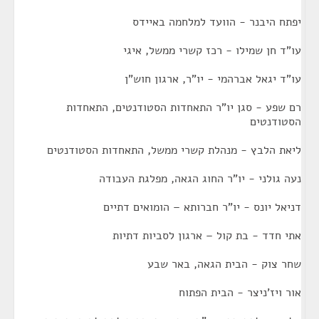
יפתח היבנר - הוועד למלחמה באיידס
עו"ד חן שמילו - רכז קשרי ממשל, איגי
עו"ד יגאל אברהמי - יו"ר, ארגון חוש"ן
רם שפע - סגן יו"ר התאחדות הסטודנטים, התאחדות
הסטודנטים
ליאת הלבץ - מנהלת קשרי ממשל, התאחדות הסטודנטים
נעה גולני - יו"ר החוג הגאה, מפלגת העבודה
דניאל יונס - יו"ר חברותא – הומואים דתיים
אתי חדד - בת קול – ארגון לסביות דתיות
שחר צוק - הבית הגאה, באר שבע
אור ויז'ניצר - הבית הפתוח