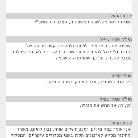
שנית הראל
¶
שנית הראל מהלשכה המשפטית, ועינב לוק משפ"י.
היו"ר סתיו שפיר
¶
שלום. אתן תרצו אולי לפתוח ולתת לנו קצת פריסה של
הדברים? יכול להיות שאחרי שתדברו אז כבר לא יהיו שאלות,
ונוכל להכריז על כך שהמטרה הושלמה.
אמרי קלמן
¶
יש עוד משרדים, אבל לא רק משרד החינוך.
היו"ר סתיו שפיר
¶
כן, כן. אז ממש אם תוכלו.
שנית הראל
¶
אני אומר כמה מילים. עינב תשלים אותי. נכון להיום, משרד
החינוך מסייע לארגונים הללו בשני מסלולים עיקריים: המסלול