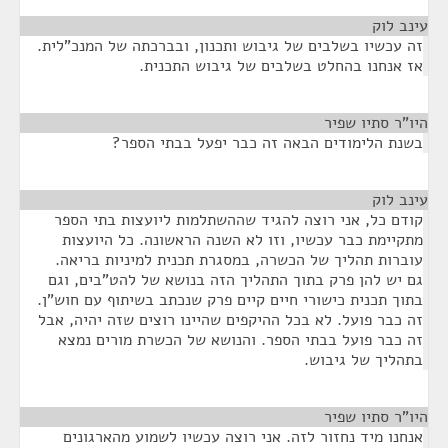
עינב לוק
¶
זה עכשיו בשלבים של גיבוש ותכנון, ובברכתה של המנכ"לית.
אז אנחנו בהחלט בשלבים של גיבוש התכנית.
היו"ר סתיו שפיר
¶
בשנת הלימודים הבאה זה כבר יפעל בבתי הספר?
עינב לוק
¶
קודם כל, אני רוצה להגיד שההשתלמות ליועצות בתי הספר
מתקיימת כבר עכשיו, וזו לא השנה הראשונה. כל היועצות
עוברות תהליך של הכשרה, במסגרת תכנית למיניות בריאה.
גם יש להן פרק בתוך התהליך הזה בנושא של להט"בים, וגם
בתוך תכנית כישורי חיים קיים פרק שנכתב בשיתוף עם חוש"ן.
זה כבר פועל. לא בכל ההיקפים שהיינו רוצים שזה יהיה, אבל
זה כבר פועל בבתי הספר. והנושא של הכשרת מורים נמצא
בתהליך של גיבוש.
היו"ר סתיו שפיר
¶
אנחנו מיד נחזור לזה. אני רוצה עכשיו לשמוע מהארגונים