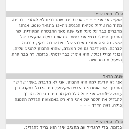
היו"ר סתיו שפיר
¶
אוקיי. אז אני - - -. אני מבינה שהדברים לא לגמרי ברורים.
מתוך פרוטוקול מליאת הכנסת מה-12 בינואר 2016. אנחנו
מדברים כבר על מעל חצי שנה מאז ההבטחה המקורית. שר
החינוך נפתלי בנט: אני יזמתי גם את הכפלת התקציב של
איגי. זה היה אחרי האירוע של רצח שירה בנקי, זכרונה
לברכה. הוא דיבר גם על העצרת, שהוא התכוון להגיע אליה,
וכולי וכולי וכולי. הוא אומר: כבר יזמתי. כלומר, זה כבר קרה.
הפעילות התרחשה.
שנית הראל
¶
אני לא יודעת למה הוא התכוון. אני לא מדברת בשמו של שר
החינוך. אני אומרת: בהיבט המקצועי, היה גידול בתקנה בין
2015 ל-2016. אני יכולה לבדוק מה היה הגידול. הדרך
להגדיל את חלקה של איגי הוא רק באמצעות הגדלת התקנה
כולה. זאת הדרך - - -
היו"ר סתיו שפיר
¶
כלומר, כדי להגדיל את תקציב איגי הוא צריך להגדיל,