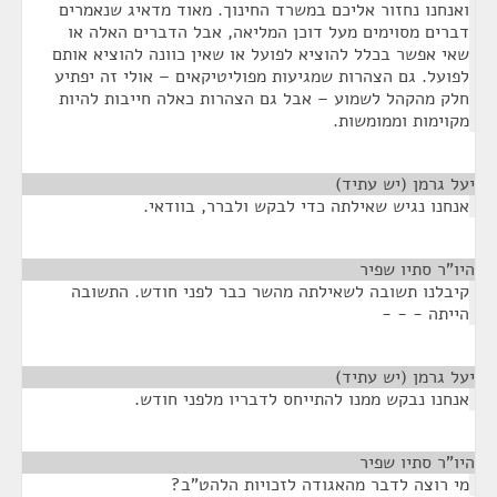
ואנחנו נחזור אליכם במשרד החינוך. מאוד מדאיג שנאמרים
דברים מסוימים מעל דוכן המליאה, אבל הדברים האלה או
שאי אפשר בכלל להוציא לפועל או שאין כוונה להוציא אותם
לפועל. גם הצהרות שמגיעות מפוליטיקאים – אולי זה יפתיע
חלק מהקהל לשמוע – אבל גם הצהרות כאלה חייבות להיות
מקוימות וממומשות.
יעל גרמן (יש עתיד)
¶
אנחנו נגיש שאילתה כדי לבקש ולברר, בוודאי.
היו"ר סתיו שפיר
¶
קיבלנו תשובה לשאילתה מהשר כבר לפני חודש. התשובה
הייתה - - -
יעל גרמן (יש עתיד)
¶
אנחנו נבקש ממנו להתייחס לדבריו מלפני חודש.
היו"ר סתיו שפיר
¶
מי רוצה לדבר מהאגודה לזכויות הלהט"ב?