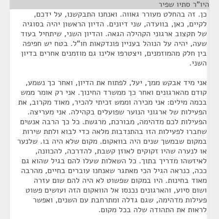
היו"ר סתיו שפיר
¶
כן. זה בהחלט מעורר גאווה. ואנחנו התבקשנו, על ידכם,
לקיים, כאן, בוועדה, שני דיונים. הדיון הראשון יהיה בסוגיה
של תקצוב ארגוני הקהילה הגאה. והדיון השני, שיתחיל בעוד
שעה, יהיה על הנוהל בעניין פונדקאות חו"ל. בטח יש חפיפה
בין חלק מהמוזמנים, ויצטרפו אלינו גם מוזמנים אחרים בדיון
השני.
אני מיד אבקש ממך, יעל, לפתוח את הדיון, ואחר כך נשמע,
קודם מהארגונים ואחר כך ממשרד החינוך. אני רק אומר ממש
בכמה מילים: אני מכירה וממש זכיתי להכיר, מאוד מקרוב, את
הפעילות של ארגוני הנוער שפועלים בקהילה. אני מעריצה.
הפעילות לכם מדהימה, מבורכת, מרגשת. כל כך הרבה אנשים
שחברו לפעילות הזו בהתנדבות מלאה כדי לבוא ולתת שירות
במקום שבמשך שנים היה בוואקום. מקום שלא היה בו. שלנער
או לנערה שהיו זקוקים לאוזן קשבת, להדרכה, להכוונה,
לאיזשהו מדריך בתוך. כל השאלות שעלו להם בגיל שהוא גם
ככה, כנראה הגיל הכי מאתגר שאנחנו עוברים בחיים, מהרבה
מאוד בחינות. היו במקום שפשוט לא היה להם שום עזרה
ושום סיוע, והארגונים נכנסו אל הוואקום הזה ועושים פשוט
פעילות מדהימה, שגם גדלה ומתרחבת עם השנים, ואפשר
לראות את התהודה שלה בכל מקום.