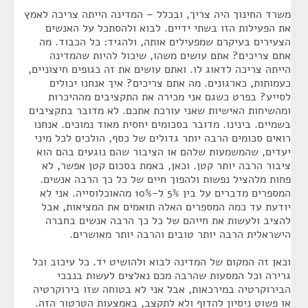
משרד החינוך היה צריך, ובכלל – המדינה הייתה צריכה לאמץ
את הפעילות הזו בשתי ידיים. לבוא ולהסתכל על האנשים
הצעירים בעיקרם שמפעילים אותה, ולהגיד: כל הכבוד. מה
אתם צריכים? אתם עושים משהו, שיכול להיות שהמדינה
הייתה צריכה לדאוג לו. ואתם עושים את זה כגופים חיצוניים,
כעמותות, כארגונים. מה אתם צריכים? איך אנחנו יכולים
לסייע? בפרט כשגם אני מכירה את התקציבים מההיכרות
ומהשיחות האישיות שאני עורכת אתכם. לא מדובר בתקציבים
בשמיים. בינינו. מדובר בסכומים יחסית מאוד נמוכים. אנחנו
רואים סכומים הרבה יותר גדולים של כסף, הולכים לכל מיני
יעדים, שהמשמעות שלהם או הציבור שהם נוגעים בהם הוא
ציבור הרבה יותר קטן. וכאן, באמת בסכום קטן אפשר, לא
פחות מלהציל נפשות ולהפוך חיים של כל כך הרבה אנשים.
המספרים מדברים על בין 5% ל-10% מהאוכלוסייה. אני לא
יודעת עד כמה המספרים האלה תואמים את המציאות, אבל
להציב ולעשות את חייהם של כל כך הרבה אנשים בחברה
הישראלית הרבה יותר טובים והרבה יותר מאושרים.
וכאן זה המקום של המדינה לבוא ולהושיט יד. כל עיכוב וכל
גרירה וכל המסעות שהרבה מכם נאלצים לעשות בנבכי
הבירוקרטיה במירכאות, אבל אני לא בטוחה שזו בירוקרטיה
או פשוט ניסיון להדוף ולא לתקצב, באמצעות הטרטור הזה.