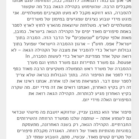
אני אתן גם כמה דוגמאות: לדוגמה, ככה, התחושה שגם אנחנו
מקבלים הרבה. שהשימוש בקהילה הגאה בכל מה שקשור
להסברה, הוא דווקא מקבל לא מעט תקציבים ממשלתיים. אני
פוגש מידי שבוע נציגים שמגיעים במימון של משרדים
ממשלתיים לארץ. משלחות שיוצאות מהארץ לחוץ לארץ לספר
באמת סיפורים מאוד יפים על הקהילה הגאה בישראל. כמובן,
מאות אלפי שקלים "שנשפכים" על הדבר הזה. הסברה בתוך
ישראל? אפס. חוש"ן – ארגון ההסברה הישראלי שפועל בתוך
גבולות ישראל כדי להסביר את מצבה של הקהילה הגאה – לא
רואה שקל אחד ממדינת ישראל כדי לעשות הסברה, In
house. גם משרד התיירות וגם משרד החוץ וגם מערך
ההסברה של משרד ראש הממשלה משקיעים הרבה מאוד כסף
כדי לספר את הסיפור הזה. בתוך הגבולות כנראה שלא צריך
לספר שום דבר. המציאות מראה לנו אחרת. אנחנו ראינו את
זה רק בקיץ האחרון, ואנחנו רואים את זה מידי יום. מה שקרה
בקיץ האחרון מגיע לכותרות. הקהילה הגאה רואה את
הסיפורים האלה מידי יום.
סיפור אחר הוא כמובן עניין, שדווקא יושבת פה מישהי שכדאי
גם לשמוע אותה – שותפה שלנו ממשרד הרווחה והשירותים
החברתיים. הקהילה הגאה, רק בשנה האחרונה, מתעסקת
בסוגיות מהותיות מאוד של רווחה. האגודה מקבלת סיפורים
של מקרים קשים מאוד. עכשיו, סתם, השבוע שמתי לב