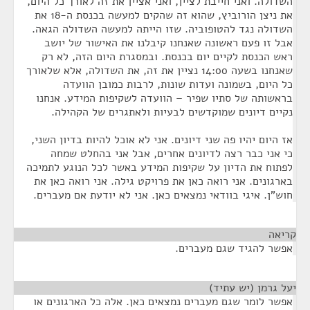
השדולה. ואני חייבת לציין, ואני אציין את זה לאורך כל היום,
את ניצן הורוביץ, שהוא זה שהקים למעשה בכנסת ה-18 את
השדולה נגד להטופוביה. שזו הייתה למעשה השדולה הגאה.
אבל זו פעם ראשונה שאנחנו קיבלנו את האישור של יושב
ראש הכנסת לקיים יום בכנסת. ובמסגרת היום הזה, לא רק
שאנחנו בשעה 14:00 נציין את זה, את השדולה, אלא שלאורך
כל היום, בשמונה ועדות שונות, לרבות כמובן הוועדה
בראשותה של סתיו שפיר – הוועדה לשקיפות המידע. אנחנו
נקיים דיונים שמוקדשים לבעיות ולאתגרים של הקהילה.
אז היום יהיו פה שני דיונים. אני לא אוכל להיות בדיון השני,
כי אני כבר רצה לדיונים אחרים, אבל אני בהחלט שמחה
לפתוח את הדיון על שקיפות המידע באשר לכל הנוגע לתמיכה
בארגונים. אני רואה כאן את פרויקט גילה. אני רואה כאן את
חוש"ן. איגי בוודאי נמצאים כאן. אני לא יודעת אם מעברים.
קריאה
¶
אפשר להגיד שגם מעברים.
יעל גרמן (יש עתיד)
¶
אפשר לומר שגם מעברים נמצאים כאן. אלה כל הארגונים או