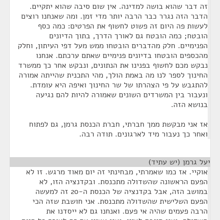
זה דבר שהוא בושה למדינה. אין שום סיבה שהוא יתקיים.
הדבר הזה נגרר כבר הרבה יותר מדי זמן. ומה שאנחנו רוצים
לעשות פה היום זה פשוט לחשוף את הפרטים: כמה כסף
הובטח; כמה הובטח גם לאורך הדרך, בתוך הדיונים
הפנימיים. חלק מהדברים הובטחו ממש מעל דפי העיתון, וחלק
מהכספים הובטחו בדיונים פנימיים שאתם ערכתם. אנחנו
נבקש מכם לחשוף בפנינו את הנתונים, ונבקש אחר כך ממשרד
החינוך לספר לנו מה באמת הולך, מהי התכנית שהייתה אמורה
להתגבש על פי הצהרתו של שר החינוך ואיפה היא עומדת.
ונעבור בין המשרדים השונים שאמורה להיות להם נגיעה
בנושא הזה.
אז אני מבקשת ממך חברתי, חברת הכנסת גרמן, גם לפתוח
ואחר כך נעבור מיד לארגונים. תודה רבה.
יעל גרמן (יש עתיד)
¶
אוקיי. אז כמו שאמרתי, מבחינתי זה יום מאוד מרגש. זו לא
הפעם הראשונה שהשדולה מתכנסת. ובקדנציה הזו, לא
במושב הזה, אבל בקדנציה של הכנסת ה-20 זה למעשה
הפעם השלישית שהשדולה מתכנסת. אני חושבת שזה הכי
הרבה פעמים שהיה אי פעם. ואנחנו גם לא ייסדנו את