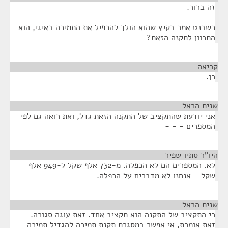
זה ברור.
כשבנט אמר בקיץ שהוא הולך להכפיל את התמיכה באיגי, הוא
התכוון לתקנה הזאת?
קריאה
¶
כן.
שנית הראל
¶
אני יודעת שהתקציב של התקנה הזאת גדל, ואת רואה גם לפי
המספרים - - -
היו"ר סתיו שפיר
¶
לא. המספרים הם לא הכפלה. מ-732 אלף שקל ל-949 אלף
שקל – אנחנו לא מדברים על הכפלה.
שנית הראל
¶
כי התקציב של התקנה הוא תקציב אחד. זאת עוגה סגורה.
זאת אומרת, אי אפשר במסגרת תקנת תמיכה להגדיל תמיכה