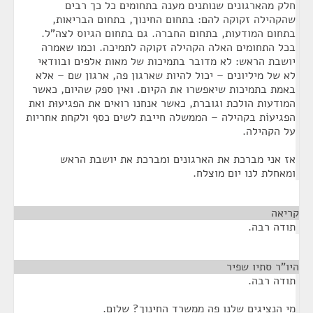
חלק מהארגונים שנותנים מענה בתחומים כל כך רבים
שהקהילה זקוקה להם: בתחום החינוך, בתחום הבריאות,
בתחום המודעות, בתחום החברה. גם בתחום הגיוס לצה"ל.
בכל התחומים האלה הקהילה זקוקה לתמיכה. וכמו שאמרה
יושבת הראש: לא מדובר בתמיכות של מאות אלפים ובוודאי
לא של מיליונים – יכול להיות שארגון פה, ארגון שם – אלא
באמת בתמיכות שיאפשרו את הקיום. ואין ספק שהיום, כאשר
המודעות הולכת וגוברת, כאשר אנחנו רואים את הפגיעוּת ואת
הפגיעוֹת בקהילה – הממשלה חייבת לשים כסף ולקחת אחריות
על הקהילה.
אז אני מברכת את הארגונים ומברכת את יושבת הראש
ומאחלת לנו יום מוצלח.
קריאה
¶
תודה רבה.
היו"ר סתיו שפיר
¶
תודה רבה.
מי הנציגים שלנו פה ממשרד החינוך? שלום.