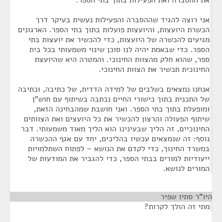
את ההסברה ואת הפעילות בתוך בתי הספר.
אני רוצה להגיד שההסברה והפעילות נעשית בעיקר דרך
הכשרת היועצות, והיועצות פועלות בתוך בתי הספר. הארגונים
מגיעים להכשרה של היועצות, כדי להכשיר את יועצות בתי
הספר. כדי שבאמת יהיה לנו סוכן שינוי משמעותי בכל בית
ספר, שהוא חלק מהצוות החינוכי. והמטרה היא שהיועצת
החינוכית תכשיר את הצוות החינוכי.
אנחנו נמצאים בשלבים של למידה הדדית, של כתיבה, וכתיבה
של התכנית בתוך כישורי החיים נכתבה בשיתוף עם חוש"ן
ומופעלת בתוך בתי הספר. ואני חושבת שמהבחינה הזאת,
שיתוף הפעולה והרצון להכשיר את כל היועצים ואת הצוותים
החינוכיים, זה הליך שבעינינו הוא הליך מאוד משמעותי. דבר
נוסף: זה שנמצאים עכשיו בהליכים, יחד עם אגף ההכשרה
במשרד החינוך, כדי לקדם את הנושא – לפתוח השתלמויות
ייעודיות למורים בבתי הספר, כדי להגביר את המודעות של
המורים לנושא.
היו"ר סתיו שפיר
¶
מתי זה הולך לקרות?