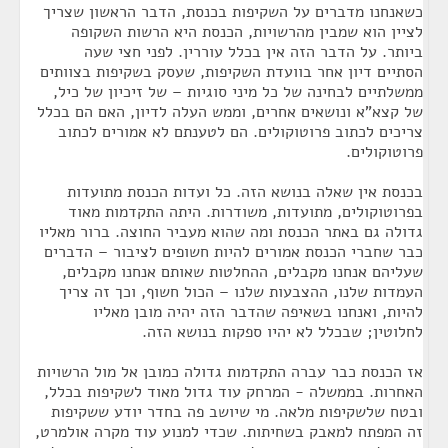
כשאנחנו מדברים על השקיפות בכנסת, הדבר הראשון שצריך
לציין הוא שמבין מהרשויות, הכנסת היא הרשות השקופה
ביותר. על הדבר הזה אין בכלל עוררין. לפני חצי שעה
הסתיים דיון אחר בוועדת השקיפות, שעסק בשקיפות בצוותים
ממשלתיים לבחינה של כל מיני סוגיות – של זיכיון של כיל,
של קצא"א ונושאים אחרים, וממש העלה לדיון, האם הם בכלל
צריכים לכתוב פרוטוקולים. הם לטענתם לא אמורים לכתוב
פרוטוקולים.
בכנסת אין שאלה בנושא הזה. כל ועדות הכנסת מתועדות
בפרוטוקולים, מתועדות, משודרות. היתה התקדמות מאוד
גדולה גם באתר הכנסת ומה שהוא מעביר החוצה. ברור מאליו
כבר שחברי הכנסת אמורים להיות חשופים לציבור – הדברים
שעליהם אנחנו מקבלים, ההחלטות שאותם אנחנו מקבלים,
העמדות שלנו, ההצבעות שלנו – הכול חשוף, וכך זה צריך
להיות, ואנחנו בשאיפה שהדבר הזה יהיה מובן מאליו
לחלוטין; שבכלל לא יהיו ספקות בנושא הזה.
אז הכנסת כבר עברה התקדמות גדולה כמובן אל מול הרשויות
האחרות. בממשלה - המרחק עוד גדול מאוד לשקיפות בכלל,
ובטח שלשקיפות מלאה. מי שיושב פה בחדר יודע ששקיפות
זה המפתח למאבק בשחיתות. שכדי למנוע עוד מקרה אולמרט,