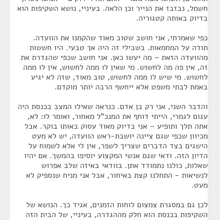
חשמל, נבזבז את הנייר וכן הלאה. בעיניי, נושא השקיפות הוא
בדיוק באותה קטגוריה.
כפי שאמרתי, אני חושב שטוב מאוד שהקמנו את הוועדה.
תודה על המחמאות. בשבילי זה היה אך טבעי. היו חששות
מהוועדה הזאת – מה יעשו כאן. אני חושב שכפי שהגדרת את
זה, אין פה מה לחשוש. מי שאין לו ממה לחשוש, אין לו ממה
לחשוש. מי שיש לו ממה לחשוש, טוב מאוד, שזה לא יגיע
באמת לבתי משפט אלא ייחשף הרבה יותר מוקדם.
והדבר השני, אני רק בן אדם. כנראה שאילו המצב בכנסת היה
עגום לגמרי, הייתי דוחף את המנכ"ל מאחור, ואומר לו: לא,
אתה תלך ותופיע – אני בדיוק מאוד עסוק באותו בוקר. אבל
מכיוון שכפי שגם ציינה יושבת-ראש הוועדה, יש לא מעט
הישגים בצד הדברים שצריך לשפר, אין לי אלא לשמוח על
הדיון הזה. ודאי שגם אנשי המקצוע יוסיפו בהמשך. אם יהיו
שאלות, כולנו נתמודד אתן. בוודאי באיזה שלב אפרוש
לנשיאות - התחלנו קצת באיחור, אבל אני מניח שנספיק לא
מעט.
לכן גם במסגרת צמצום לוחות הזמנים, אגיד כך. הנושא של
השקיפות בכנסת הוא חלק מההגדרה, בעיניי, של הבית הזה