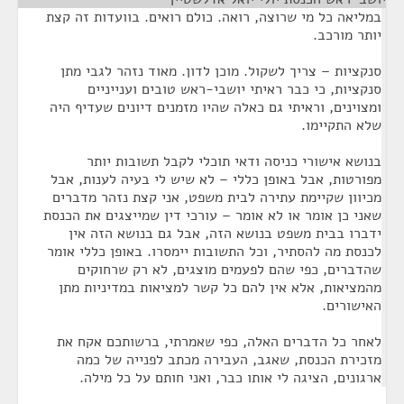
במליאה כל מי שרוצה, רואה. כולם רואים. בוועדות זה קצת
יותר מורכב.
סנקציות – צריך לשקול. מוכן לדון. מאוד נזהר לגבי מתן
סנקציות, כי כבר ראיתי יושבי-ראש טובים וענייניים
ומצוינים, וראיתי גם כאלה שהיו מזמנים דיונים שעדיף היה
שלא התקיימו.
בנושא אישורי כניסה ודאי תוכלי לקבל תשובות יותר
מפורטות, אבל באופן כללי – לא שיש לי בעיה לענות, אבל
מכיוון שקיימת עתירה לבית משפט, אני קצת נזהר מדברים
שאני כן אומר או לא אומר – עורכי דין שמייצגים את הכנסת
ידברו בבית משפט בנושא הזה, אבל גם בנושא הזה אין
לכנסת מה להסתיר, וכל התשובות יימסרו. באופן כללי אומר
שהדברים, כפי שהם לפעמים מוצגים, לא רק שרחוקים
מהמציאות, אלא אין להם כל קשר למציאות במדיניות מתן
האישורים.
לאחר כל הדברים האלה, כפי שאמרתי, ברשותכם אקח את
מזכירת הכנסת, שאגב, העבירה מכתב לפנייה של כמה
ארגונים, הציגה לי אותו כבר, ואני חותם על כל מילה.