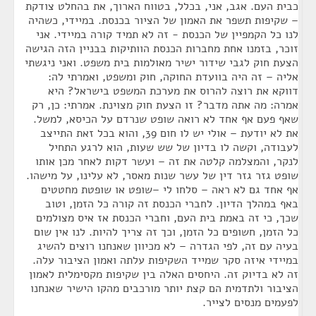
כבית העם. אגב, אני, בכלל, בטווח הארוך, את בהחלט צודקת
– שקיפות תשפר את האמון של הציור בכנסת. במיידי, כשהיה
לנו כל הקמפיין של הכנסת - זה לא תמיד קורה במיידי. אני
זוכר, בזמנו אחת מחברות הכנסת הוותיקות בבניין הזה הגישה
הצעת חוק לגבי שידור ישיר מאולמות בית משפט. ואני ניגשתי
אליה – זה היה בוועדת החוקה, חוק ומשפט, ואמרתי לה:
דווקא את רוצה להרוס את מערכת המשפט בישראל? היא
אמרה: מה אתה מדבר? זו הצעת חוק מצוינת. אמרתי: כן, רק
שאף פעם אף אחד לא רואה שופט שנרדם על הכיסא, למשל.
את לא יודעת – אולי יש לו חום 39, והוא בכל זאת התייצב
לעבודה, וקשה לו בדיון של שש שעות, הוא לרגע התחיל
לנקר, והמצלמה קלטה את זה – ועשר דקות לאחר מכן אותו
שופט גזר גזר דין של עשר שנות מאסר, לא עלינו, על מישהו.
אף אחד גם לא ראה – סלחו לי –שופט או שופטת מחטטים
באף במהלך הדיון. לחברי הכנסת זה קורה כל הזמן, וטוב
שכך, כי זה באמת בית העם, וחברי הכנסת אז איס מצולמים
כל הזמן, חשופים כל הזמן, וכך זה צריך להיות. לנו אין שום
בעיה עם זה, לפי הגדרה – לא מכיוון שאנחנו רוצים להשיג
במיידי איזה סקר שמייד השקיפות עלתה ואמון הציבור עלה.
זה לא בדיוק זה. היחסים האלה בין שקיפות מקסימלית לאמון
הציבור ולתדמית הם קצת יותר מורכבים מהקו הישיר שאנחנו
לפעמים מנסים לצייר.