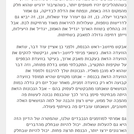
כשהתהליכים יהיו חשופים יותר, כשהציבור ירגיש שהוא חלק
מהמקום הזה באמת, ונפתח את הדלת לבדיקה, גם אמור
הציבור יעלה. כן, זה גם יעורר עוד שאלות, וכן, זה יביא גם
לדרישות נוספות, שעלולות להיראות מאוד מרחיקות לכת. אבל
זה בהחלט בטווח הארוך יגדיל את האמון, יגדיל את היעילות,
וייתן דחיפה גדולה למאבק בשחיתות.
אבקש מיושב-ראש הכנסת, ולפני כן אציין עוד דבר, שזאת
הוועדה הזאת. כשאני פניתי ליושב-ראש, וביקשתי להקים את
הוועדה הזאת בעקבות מאבק ארוך, בעיקר בוועדת הכספים
על שקיפות התקציב, התקבלתי ממש בדלת פתוחה, וזה דבר
שהוא לא מובן מאליו. הנכונות שלך להיכנס ולמסד את
הוועדה הזאת בכנסת - אנחנו מקווים שהיא תמוסד כוועדה
קבועה ולא רק כוועדה זמנית, מאחר שכל יום רק גדלה כמות
הנושאים שאנחנו מתבקשים לעסוק בהם - אבל הנכונות הזאת
היתה מבחינתי סימן ברור לכך שהכנסת נכונה לעשות פה
מהפכה של ממש, שיש רצון והבנה של למה הנושאים האלה
חשובים, ושאנחנו עובדים פה בשיתוף פעולה.
גם אמרתי למוזמנים הנכבדים שלנו, שהמטרה של הדיון הזה
היא גם להעלות שאלות. יכול להיות שבחלק מהדברים
הארגונים ירצו יותר, הכנסת תרצה פחות. יכול להיות שבחלק