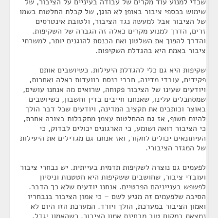
שכדי למנוע עוד מקרים של עבודה בעיניים על הציבור, של
שימוש בכספי ציבור באופן לא הוגן, של קבלת החלטות בשמו
של הציבור אבל למעשה נגד הציבור, ולטובת אינטרסים
זרים, הדרך למנוע מקרים כאלה זה הגברה של השקיפות.
והדרך להפוך את השלטון ואת הכנסת להוגנים יותר, למשרתי
ציבור באמת היא בהגדלת השקיפות.
שקיפות היא גם כלי להגדלת היעילות. כשיושבים אותם
פקידים, עובדי מדינה, חברי כנסת בוועדות כאלה ואחרות,
ויודעים שעינו של הציבור פקוחה, שרואים מה אנחנו עושים,
שמסתכלים עלינו, שאנחנו חייבים בדין וחשבון, כשיושבים
באוצר וכותבים את תקציב המדינה, ויודעים שכל דבר הולך
להיות חשוף, אז גם ההחלטות עצמן מתקבלות בצורה אחרת,
כי הציבור רואה ושומע, כי הארגונים יכולים לבדוק, כי
העיתונאים יכולים לחקור, ואז אנחנו גם מגדילים את היעילות
של המגזר הציבורי.
לפעמים גם נוצרה לשקיפות תדמית בעייתית. יש נבחרי ציבור
ועובדי ציבור, שחושבים ששקיפות היא חטטנות וניסיון
לפשפש בענייניהם הפרטיים. אנחנו יודעים שלא כך הדבר.
הסיבה שלפעמים זה מגיע לשם – כי אמון הציבור בנבחריו
ואמון הציבור במערכת, הולך ויורד. המערכת הזו היום לא
נמצאת במקום טוב מבחינת אמון הציבור. כשהאמון יגדל,