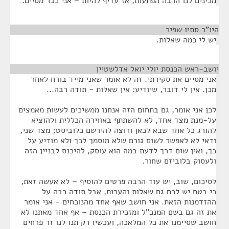
מכינים לנו הרבה הפתעות, אז עדיף להיות – אני כבר מסיים.
היו"ר סתיו שפיר
¶
יש לי כמה שאלות.
יושב-ראש הכנסת יולי יואל אדלשטיין
¶
אני מסיים את סקירתי. זה לא אומר שאני מייד בורח לאחר
מכן. אין לי דובר, שיודיע: אין שאלות - תודה רבה...
לכן אני אומר, גם בתחום הזה אנחנו ממשיכים לעשות מאמצים
על-מנת מצד אחד, לא להשתתף באווירה הכללית ולהוציא
להורג כל אחד שבא לכאן ורוצה להירשם כלוביסט; מצד שני,
ודאי לא לאפשר לשום גורם שלא מוסמך לכך ולא מודיע על
כך, ואין שום דרך לדעת במה הוא עוסק, להיכנס לבניין הזה
ולעסוק בלוביזם שחור.
לסיכום, שוב, יש עוד הרבה פרטים להוסיף – לא אעשה זאת,
כי בטח יש לכם גם שאלות והערות, אבל תודה רבה על
ההזדמנות הזאת. אני חושב שאף אחד מהנוכחים - אני אומר
את זה גם בשם המנכ"ל ומזכירת הכנסת – אף אחד מאתנו לא
חושב שסיימנו את כל המלאכה, ועכשיו רק תנו לנו זר פרחים