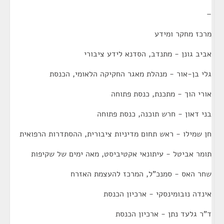
–
מרכז מחקר ומידע
אביב גונן - מתנדב, הסדנא לידע ציבורי
גלי בן-אור - מנהלת מאגר החקיקה הלאומי, הכנסת
אורי הוך - מתכנת, כנסת פתוחה
בני דאון - חרש תוכנה, כנסת פתוחה
חן שמילו - ראש תחום מדיניות ציבורית, ההסתדרות הרפואית
תומר אביטל - עיתונאי אקטיביסט, מאה ימים של שקיפות
שחר האס - סמנכ"ל, המרכז להעצמת האזרח
אינדה נובומינסקי - ארכיון הכנסת
ד"ר גלעד נתן - ארכיון הכנסת