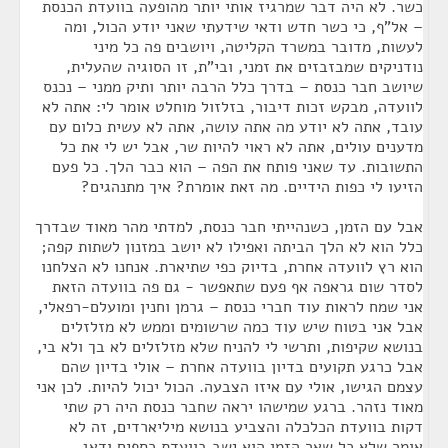
כשר. לא היה דבר שמרגיז אותי יותר מהופעה בוועדת הכנסת
– אל"ף, כי כשר חדש ודאי שידעתי שאני יודע הכול, ומה
לעשות, מדובר במשרד הקליטה, ויושבים פה כל מיני
נודניקים שמבזבזים את זמני, ובי"ת, זו הסוגיה שהעלית,
שיושב חבר כנסת – בדרך כלל הרבה יותר ותיק ממני – נכנס
לוועדה, מבקש זכות דיבור, בזלזול מוחלט אומר לי: אתה לא
עובד, אתה לא יודע מה אתה עושה, אתה לא עשית כלום עם
מדענים עולים, אתה לא ראוי להיות שר, אבל יש לי את כל
התשובות. עד שאני פותח את הפה – הוא כבר הלך. כל פעם
הזיעו לי כפות הידיים. מה זאת אומרת? איך מתנהגים?
אבל עם הזמן, כשנהייתי חבר כנסת, למדתי מהר מאוד שבדרך
כלל הוא לא הלך הביתה ואפילו לא יושב במזנון לשתות קפה;
הוא רץ לוועדה אחרת, בדיוק כפי שתיארת. אנחנו לא הצלחנו
לסדר שום גראפה אף פעם שתאפשר - גם פה בוועדה הזאת
אני שמח לראות עוד חברי כנסת – גרמן וחנין ומועלם-רפאלי,
אבל אני בטוח שיש עוד כמה שרשומים וממש לא מזלזלים
בנושא שקיפות, ותרשי לי להניח שלא מזלזלים לא בך ולא בי,
אבל כרגע תקועים בדיון בוועדה אחרת – אולי בדיון שהם
עצמם הגישו, אולי עם איזו הצבעה. הכול יכול להיות. לכן אני
מאוד נזהר. ברגע שמישהו יראה שחבר כנסת היה רק שתי
דקות בוועדת הכלכלה והצביע בנושא מיליארדים, זה לא
אומר שלא כל שאר הזמן הוא ישב בוועדת כספים ודאג