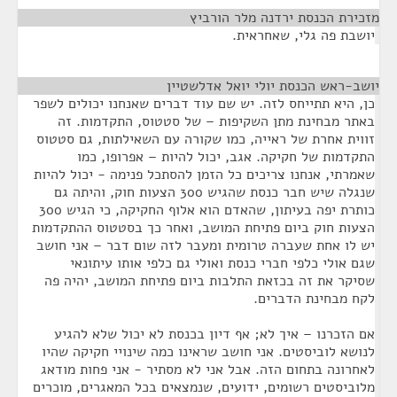
מזכירת הכנסת ירדנה מלר הורביץ
¶
יושבת פה גלי, שאחראית.
יושב-ראש הכנסת יולי יואל אדלשטיין
¶
כן, היא תתייחס לזה. יש שם עוד דברים שאנחנו יכולים לשפר
באתר מבחינת מתן השקיפות – של סטטוס, התקדמות. זה
זווית אחרת של ראייה, כמו שקורה עם השאילתות, גם סטטוס
התקדמות של חקיקה. אגב, יכול להיות – אפרופו, כמו
שאמרתי, אנחנו צריכים כל הזמן להסתכל פנימה - יכול להיות
שנגלה שיש חבר כנסת שהגיש 300 הצעות חוק, והיתה גם
כותרת יפה בעיתון, שהאדם הוא אלוף החקיקה, כי הגיש 300
הצעות חוק ביום פתיחת המושב, ואחר כך בסטטוס ההתקדמות
יש לו אחת שעברה טרומית ומעבר לזה שום דבר – אני חושב
שגם אולי כלפי חברי כנסת ואולי גם כלפי אותו עיתונאי
שסיקר את זה בכזאת התלבות ביום פתיחת המושב, יהיה פה
לקח מבחינת הדברים.
אם הזכרנו – איך לא; אף דיון בכנסת לא יכול שלא להגיע
לנושא לוביסטים. אני חושב שראינו כמה שינויי חקיקה שהיו
לאחרונה בתחום הזה. אבל אני לא מסתיר - אני פחות מודאג
מלוביסטים רשומים, ידועים, שנמצאים בכל המאגרים, מוכרים