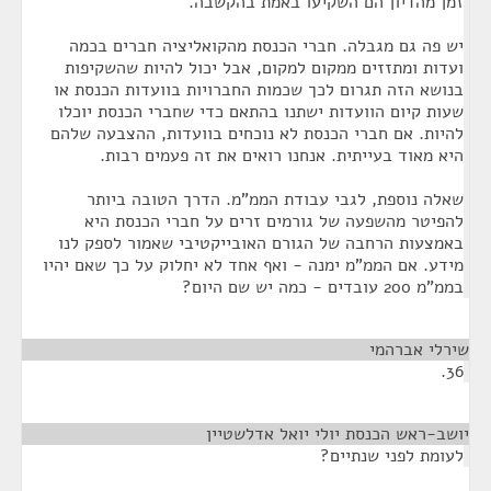
זמן מהדיון הם השקיעו באמת בהקשבה.
יש פה גם מגבלה. חברי הכנסת מהקואליציה חברים בכמה
ועדות ומתזזים ממקום למקום, אבל יכול להיות שהשקיפות
בנושא הזה תגרום לכך שכמות החברויות בוועדות הכנסת או
שעות קיום הוועדות ישתנו בהתאם כדי שחברי הכנסת יוכלו
להיות. אם חברי הכנסת לא נוכחים בוועדות, ההצבעה שלהם
היא מאוד בעייתית. אנחנו רואים את זה פעמים רבות.
שאלה נוספת, לגבי עבודת הממ"מ. הדרך הטובה ביותר
להפיטר מהשפעה של גורמים זרים על חברי הכנסת היא
באמצעות הרחבה של הגורם האובייקטיבי שאמור לספק לנו
מידע. אם הממ"מ ימנה - ואף אחד לא יחלוק על כך שאם יהיו
בממ"מ 200 עובדים - כמה יש שם היום?
שירלי אברהמי
¶
36.
יושב-ראש הכנסת יולי יואל אדלשטיין
¶
לעומת לפני שנתיים?