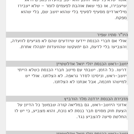
שיעבירו, או כפי שאת אוהבת לפעמים לומר – שלא יעבירו
מיליארדים מסעיף לסעיף בלי שהוא יושב שם, בלי שהוא
מפקח.
היו"ר סתיו שפיר
¶
אולי אם חברי הכנסת יידעו שיודעים שהם לא מגיעים לוועדה,
והצביעו בלי לדעת, הם יתעקשו שהוועדות יתנהלו אחרת.
יושב-ראש הכנסת יולי יואל אדלשטיין
¶
דרשו. כל הזמן. ישבתי עם מיטב חברי הכנסת כשלא הייתי
יושב-ראש, וניסינו לסדר גראפה. לא הצלחנו. אולי יש
למישהו חוכמה, אבל אנחנו לא הצלחנו.
מזכירת הכנסת ירדנה מלר הורביץ
¶
אדוני היושב-ראש, גם במליאה קורה שבמשך כל הדיון על
הצעת חוק מסוים חבר כנסת לא נוכח, והוא מצביע, כי יש לו
החלטת סיעה להצביע נגד.
יושב-ראש הכנסת יולי יואל אדלשטיין
¶