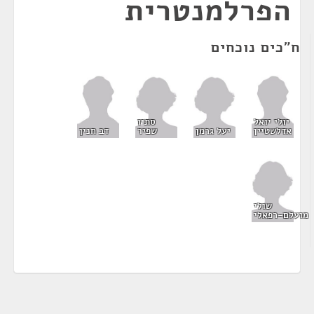
הפרלמנטרית
ח"כים נוכחים
סתיו
יולי יואל
יעל גרמן
שפיר
אדלשטיין
דב חנין
שולי
מועלם-רפאלי