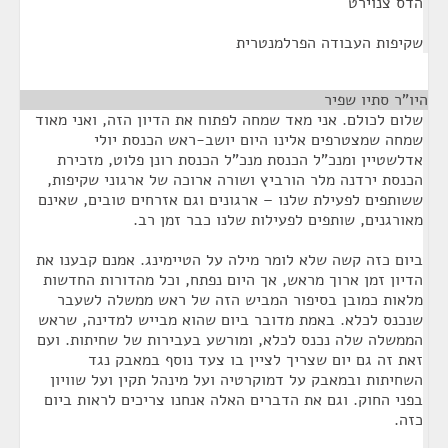
הדס צנוירט
שקיפות העבודה הפרלמנטרית
היו"ר סתיו שפיר
¶
שלום לכולם. אני מאד שמחה לפתוח את הדיון הזה, ואני מאוד
שמחה שמצטרפים אלינו היום יושב-ראש הכנסת יולי
אדלשטיין ומנכ"ל הכנסת מנכ"ל הכנסת רונן פלוט, מזכירת
הכנסת ירדנה מלר הורביץ ושורה ארוכה של ארגוני שקיפות,
ששותפים לפעילת שלנו – ארגונים וגם אזרחים טובים, שאינם
מאורגנים, שותפים לפעילות שלנו כבר זמן רב.
ביום כזה קשה שלא לומר מילה על הטיימינג. אמנם קבענו את
הדיון זמן ארוך מראש, אך היום נפתח, וכל מהדורות החדשות
מלאות כמובן בסיפור המביש הזה של ראש ממשלה לשעבר
שנכנס לכלא. באמת מדובר ביום שהוא מבייש למדינה, שראש
הממשלה שלה נכנס לכלא, ומורשע בעבירות של שחיתות. ועם
זאת זה גם יום שצריך לציין בו צעד נוסף במאבק נגד
השחיתות ובמאבק על דמוקרטיה ועל מינהל תקין ועל שוויון
בפני החוק. וגם את הדברים האלה אנחנו צריכים לראות ביום
כזה.