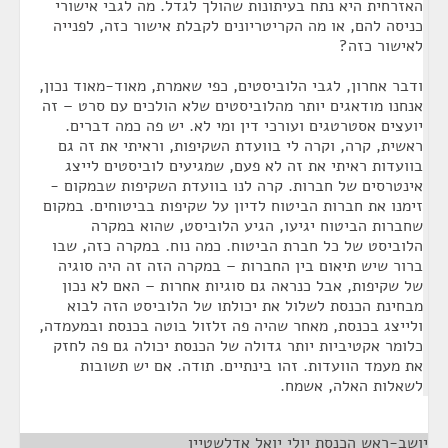
האזרחית היא נתח בעיתונות שהולך לגדל. מה לגבי אישורי
כניסה להם, או מה הקריטריונים לקבלת אישור כזה, לפנייה
לאישור כזה?
ודבר אחרון, לגבי הלוביסטים, כפי שאמרת, מאוד-מאוד נכון,
אנחנו מודאגים יותר מהלוביסטים שלא הולכים עם סרט – זה
יועצים אסטרטגים ועורכי דין ומי לא. יש פה כמה דברים.
ראשית, קרה, וקרה לי בוועדת השקיפות, וראיתי את זה גם
בוועדות ראיתי את זה לא פעם, שמגיעים לוביסטים לייצג
אינטרסים של חברות. קרה לנו בוועדת השקיפות שבמקום -
זימנו את חברות הביטוח לדיון על שקיפות בביטוחים. במקום
שחברות הביטוח יגיעו, הגיע הלוביסט, שהוא במקרה
הלוביסט של כל חברת הביטוח. כמה נוח. במקרה כזה, שבו
ברור שיש תיאום בין החברות – במקרה הזה זה היה סוגיה
של שקיפות, אבל כנראה גם סוגיות אחרות – האם לא נכון
מבחינת הכנסת לשלול את יכולתו של הלוביסט הזה לבוא
ולייצג בכנסת, מאחר שהיה פה זלזול בוטה בכנסת ובמעמדה,
כלומר אקטיביות יותר גדולה של הכנסת יכולה גם פה לחזק
את מעמד הוועדות. זהו בינתיים. תודה. אם יש תשובות
לשאלות האלה, אשמח.
יושב-ראש הכנסת יולי יואל אדלשטיין
¶