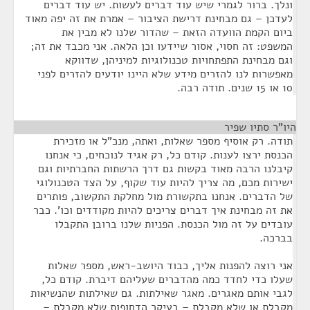
ונלך. ברור לגמרי שיש עוד דברים לעשות. יש עוד דברים
לעדכן – גם מבחינת דרישת הציבור – אמרת את זה יפה מאוד
ביום הקמת הוועדה הזאת – שהדור שלנו לא מבין את
המשפט: זה חסוי, אסור שיידעו וכן הלאה. אני מכבד את זה;
וגם מבחינת התפתחויות טכנולוגיות למיניהן, שדווקא
מאפשרות לנו להזרים מידע שלא היינו יודעים להזרים לפני
10 או 15 שנים. תודה רבה.
היו"ר סתיו שפיר
¶
תודה. רק אוסיף מספר שאלות, ואתה, מנכ"ל או מזכירת
הכנסת ירצו לענות. קודם כל, רק אגיד לנוכחים, כי אנחנו
קיבלנו הרבה מאוד בקשות גם דרך הרשתות החברתיות וגם
ישירות מכם, מה צריך להיות עוד שקוף, על הצד הטכנולוגי
של הדברים. אנחנו בתקשורת מול מחלקת התקשוב, פותרים
את זה מבחינת איך דברים צריכים להיות מקודדים וכו'. כבר
עובדים על זה מול הכנסת. הפניות שלנו ברובן התקבלו
בברכה.
אני רוצה להפנות אליך, כבוד היושב-ראש, מספר שאלות
שעלו כדי לחדד כמה מהדברים שעליהם דיברת. קודם כל,
לגבי אותם מאגרים. מאגר שאילתות. גם שאילתות שהנשיאות
מקבלת או שלא מקבלת – בעיקר הדחופות שלא מקבלת –