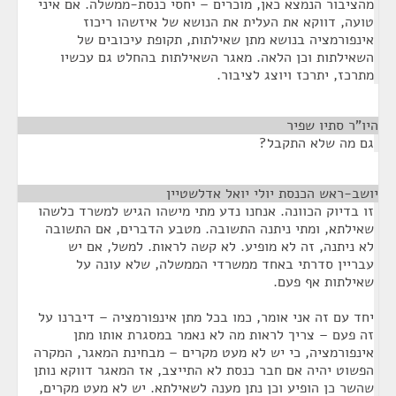
מהציבור הנמצא כאן, מוכרים – יחסי כנסת-ממשלה. אם איני
טועה, דווקא את העלית את הנושא של איזשהו ריכוז
אינפורמציה בנושא מתן שאילתות, תקופת עיכובים של
השאילתות וכן הלאה. מאגר השאילתות בהחלט גם עכשיו
מתרכז, יתרכז ויוצג לציבור.
היו"ר סתיו שפיר
¶
גם מה שלא התקבל?
יושב-ראש הכנסת יולי יואל אדלשטיין
¶
זו בדיוק הכוונה. אנחנו נדע מתי מישהו הגיש למשרד כלשהו
שאילתא, ומתי ניתנה התשובה. מטבע הדברים, אם התשובה
לא ניתנה, זה לא מופיע. לא קשה לראות. למשל, אם יש
עבריין סדרתי באחד ממשרדי הממשלה, שלא עונה על
שאילתות אף פעם.
יחד עם זה אני אומר, כמו בכל מתן אינפורמציה – דיברנו על
זה פעם – צריך לראות מה לא נאמר במסגרת אותו מתן
אינפורמציה, כי יש לא מעט מקרים – מבחינת המאגר, המקרה
הפשוט יהיה אם חבר כנסת לא התייצב, אז המאגר דווקא נותן
שהשר כן הופיע וכן נתן מענה לשאילתא. יש לא מעט מקרים,