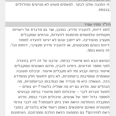
זו החובה שלנו לבקר. לפעמים פשוט לא מגיעים ומזלזלים
בכנסת.
היו"ר סתיו שפיר
¶
לתת דיווח, להעביר מידע. כמובן, אני גם מדברת על רשויות
מקומיות שלפעמים מוזמנות לוועדות, גורמים שמקבלים
תקציב מהמדינה. לא ייתכן שהם לא יגיעו לוועדה למסור
דיווח כשהם מתבקשים, או להעביר מידע תקציבי, דוחות וכו'.
זה נושא נוסף.
הנושא הבא הוא אישורי כניסה. ערכנו על זה דיון בוועדה
לפני מספר חודשים. ניסינו להבין, מיהם האנשים שמקבלים
אישור כניסה קבוע ומי לא מקבלים אישור. קיבלנו תשובה
שאומרת שמסיבות ביטחוניות, לא ניתן לחשוף חלק מהמידע
הזה. השאלה היא מי מגדיר את הנסיבות הביטחוניות, מה
הנהלים שם. מדוע גם יש פה אפליה כלשהי? יש גופים –
למשל חברות לובי - שיכולות לתת אישורי כניסה קבועים
למספר גדול יותר של אנשים, שיכולים חברי כנסת. מדוע
התקבלה ההחלטה הזאת ואיך ניתן לשנותה? מה לגבי גורמי
תקשורת שאינם עיתונאים באופן רשמי אלא בלוגרים, כותבי
רשת למיניהם? גם התופעה הזאת הולכת ומתרחבת. העיתונות