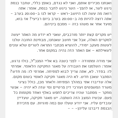
ואנחנו מכירים אותם, ואני לא נגדם, באופן כללי, שחבר כנסת
ניגש לשר, או להפך- השר ניגש לחבר כנסת, אומר: אתה
רואה מה עשה לנו היושב-ראש - קראו לנו ב-20:00 בערב -
אתה רוצה להיות פה ב-20:00 בערב ביום רביעי? אז בוא,
מועד אחר או משהו כזה – מסכם ביניהם.
יש מקרים קצת יותר מורכבים, שאני לא יודע מה האתר יעשה
למקרים האלה, אבל אני חושב שאנחנו, מבחינת החובה שלנו
לעשות מעקב יסודי, להוציא מכתבי התראה לשרים שלא עונים
לשאילתא – אם האתר הזה נהיה במקום אחר.
אני מודה ומתוודה – לפני כשנה בא אליי המנכ"ל, כולו נרגש,
אומר: השלמנו את העבודה על מאגר החקיקה הלאומי. אמרתי
לו: בסדר. לא, אתה צריך לבוא לפתיחה. אמרתי לו: מה חדש?
הסתבר שאכן חדש. לא היה מאגר חקיקה לאומי בשום מקום.
אלה שדיברו אתי במהלך הפתיחה ולאחר מכן, כולל נציגי
משרד המשפטים ועורכי דין פרטיים ומי שזה לא יהיה – אנשי
מחקר – מסתבר שהיו צריכים לחפש באלף ואחד מקומות כל
פעם. עכשיו המצב הזה השתנה. יש מאגר חקיקה, שעדיין
עובדים עליו. אני יודע שעלו שם כמה סוגיות. עם מזכירת
הכנסת דיברנו עליהן- - -