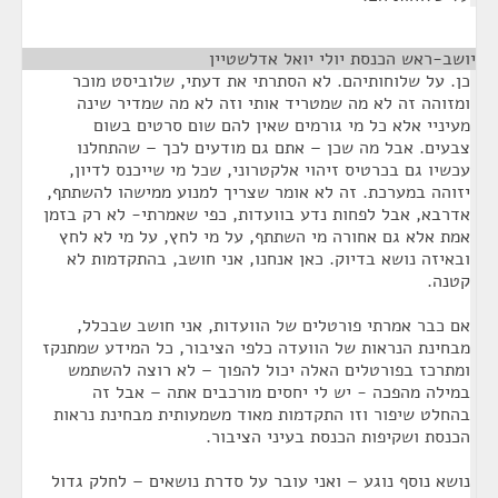
יושב-ראש הכנסת יולי יואל אדלשטיין
¶
כן. על שלוחותיהם. לא הסתרתי את דעתי, שלוביסט מוכר
ומזוהה זה לא מה שמטריד אותי וזה לא מה שמדיר שינה
מעיניי אלא כל מי גורמים שאין להם שום סרטים בשום
צבעים. אבל מה שכן – אתם גם מודעים לכך – שהתחלנו
עכשיו גם בכרטיס זיהוי אלקטרוני, שכל מי שייכנס לדיון,
יזוהה במערכת. זה לא אומר שצריך למנוע ממישהו להשתתף,
אדרבא, אבל לפחות נדע בוועדות, כפי שאמרתי- לא רק בזמן
אמת אלא גם אחורה מי השתתף, על מי לחץ, על מי לא לחץ
ובאיזה נושא בדיוק. כאן אנחנו, אני חושב, בהתקדמות לא
קטנה.
אם כבר אמרתי פורטלים של הוועדות, אני חושב שבכלל,
מבחינת הנראות של הוועדה כלפי הציבור, כל המידע שמתנקז
ומתרכז בפורטלים האלה יכול להפוך – לא רוצה להשתמש
במילה מהפכה - יש לי יחסים מורכבים אתה – אבל זה
בהחלט שיפור וזו התקדמות מאוד משמעותית מבחינת נראות
הכנסת ושקיפות הכנסת בעיני הציבור.
נושא נוסף נוגע – ואני עובר על סדרת נושאים – לחלק גדול