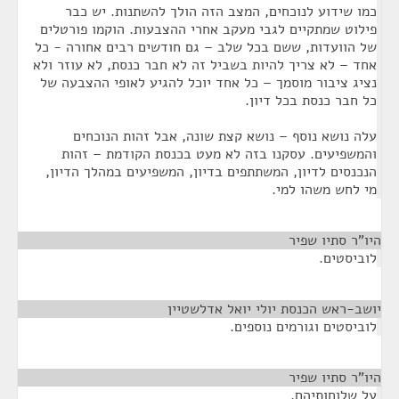
כמו שידוע לנוכחים, המצב הזה הולך להשתנות. יש כבר
פילוט שמתקיים לגבי מעקב אחרי ההצבעות. הוקמו פורטלים
של הוועדות, ששם בכל שלב – גם חודשים רבים אחורה - כל
אחד – לא צריך להיות בשביל זה לא חבר כנסת, לא עוזר ולא
נציג ציבור מוסמך – כל אחד יוכל להגיע לאופי ההצבעה של
כל חבר כנסת בכל דיון.
עלה נושא נוסף – נושא קצת שונה, אבל זהות הנוכחים
והמשפיעים. עסקנו בזה לא מעט בכנסת הקודמת – זהות
הנכנסים לדיון, המשתתפים בדיון, המשפיעים במהלך הדיון,
מי לחש משהו למי.
היו"ר סתיו שפיר
¶
לוביסטים.
יושב-ראש הכנסת יולי יואל אדלשטיין
¶
לוביסטים וגורמים נוספים.
היו"ר סתיו שפיר
¶
על שלוחותיהם.