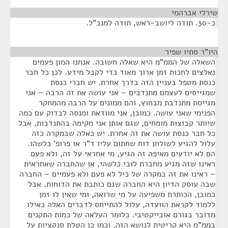
שירלי אברהמי
¶
כ-30. תודה ליושב-ראש, תודה למנכ"ל.
היו"ר סתיו שפיר
¶
השאלה של הממ"מ היא שאלה חשובה. אנחנו המון פעמים
נאלצים לחכות זמן ארוך מאוד כדי לקבל מידע. לכן כל חבר
כנסת מטפל בעניין הזה בדרך אחרת. יש חברי כנסת
שמגייסים לעצמם מתנדבים – אני עושה את זה הרבה – אני
מגייסת מתנדבת מבחוץ, והם ממונים על הרבה מהמחקר
הפנימי שאני עושה. כמובן, אני מוודאת ומנסה לבדוק עם כמה
שיותר קבוצות מומחים, שגם אותן אני מקימה בהתנדבות, אבל
כל חבר כנסת עושה את זה אחרת. יש כאלה שבמקרה כזה
עלול להגיע לשולחן דוח שחתום עליו ד"ר או פרופ' כלשהו.
הם לא יודעים מאיפה זה הגיע, מי אחראי על זה, ולא פעם
ראינו שזה מגיע מחברת לובי כלשהי, או שהחברה שאחראית
– ראינו את זה במקרה של כיל לא פעם ולא פעמיים – החברה
שבה עוסק הדיון היא החברה שגם כותבת את הדוחות. אבל
כמובן, הכותרת משפיעה על מי שרואה, ומי שאין לו זמן
ללמוד לקראת הוועדה, עלול להתייחס לדברים האלה כאילו
מדובר בגורם אובייקטיבי. כלומר העלאה של כמות התקנים
בממ"מ היא קריטית לנושא הזה, וכמו כן הטלת סנקציות על