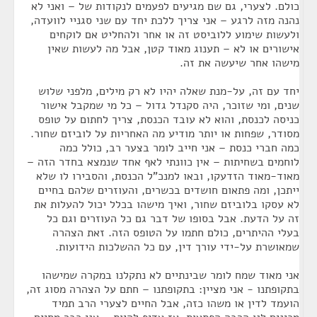
כולם. לצערי, גם שם מגיעים לפעמים לנקודות של – ואני לא
נהנה מזה לרגע – אני צריך ללכת יחד עם שני סגניי לוועדה,
ולעשות שימוע ללוביסט זה או אחר ולהחליט אם לוקחים
אישורים או לא – תענוג מאוד קטן, אבל מה לעשות שאין
מישהו אחר שיעשה את זה.
יחד עם זה, על-מנת שאלה יהיו לא רק מילים, מלפני שלוש
שנים, ומי שזוכר, היה סקנדל גדול – כל מי שמקבל אישור
כניסה לכנסת, והוא לא עובד הכנסת, צריך לחתום על טופס
מסודר, שפחות או יותר מודיע מה האחריות על לוביזם שחור.
כמה חברי כנסת – אני חייב לומר בצער רב, כולל כמה
לוחמים בשחיתות – אין כוונתי לאף אחד שנמצא בחדר הזה –
מאוד-מאוד הזדעקו, ובאו למנכ"ל הכנסת, והסבירו לו שלא
ייתכן, ומה פתאום חושדים בכשרים, והעוזרים שלהם בחיים
לא עסקו בלוביזם שחור, ואיך מישהו בכלל יכול להעלות את
זה על הדעת. אבל בסופו של דבר גם כל העוזרים וגם כל
בעלי ההיתרים, כולם חתמו על הטופס הזה. זאת הצהרה
שמאושרת על-ידי עורך דין, עם כל ההשלכות הידועות.
אני מאוד שמח לומר שבינתיים לא נתקלנו במקרה שמישהו
בתקופתנו - אני מציין: בתקופתנו – חתם על הצהרה מסוג זה,
הועמד לדין או משהו כזה, אבל החיים לצערי הרב תמיד