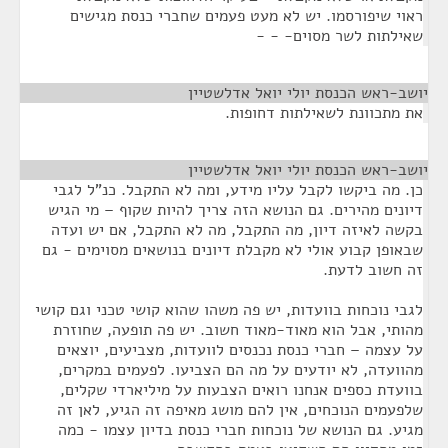
ראוי שיפורסמו. יש לא מעט פעמים שחברי כנסת מגישים
שאילתות לשר מסוים- - -
יושב-ראש הכנסת יולי יואל אדלשטיין
¶
את מתכוונת לשאילתות דחופות.
יושב-ראש הכנסת יולי יואל אדלשטיין
¶
כן. מה ביקשו לקבל עליו מידע, ומה לא התקבל. כנ"ל לגבי
דיונים מהירים. גם הנושא הזה צריך להיות שקוף – מי הגיש
בקשה לאיזה דיון, מה התקבל, מה לא התקבל, אם יש ועדה
שבאופן קבוע אולי לא מקבלת דיונים בנושאים מסוימים - גם
זה חשוב לדעת.
לגבי נוכחות בוועדות, יש פה משהו שהוא קושי טכני וגם קושי
מהותי, אבל הוא מאוד-מאוד חשוב. יש פה תופעה, שחוזרת
על עצמה – חברי כנסת נכנסים לוועדות, מצביעים, יוצאים
מהוועדה, לא יודעים על מה הם הצביעו. לפעמים במקרים,
בוועדת כספים אנחנו רואים הצבעות על מיליארדי שקלים,
שלפעמים הנוכחים, אין להם מושג מאיפה זה הגיע, לאן זה
מגיע. גם הנושא של נוכחות חברי כנסת בדיון עצמו - כמה