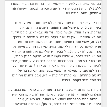
כן. כפי שאמרתי, לצערי – אשאיר פה בני ערובה... - אצטרך
ללכת לנהל את הנשיאות יחד עם מזכירת הכנסת. יישארו פה
שמוליק, יותם, כולם פה.
דברים שאני מסכים אתם לגמרי, לא אתייחס – אין לי שום
בעיה של פרסום שאילתות דחופות ודיונים מהירים. את
צודקת. מצד אחד, אפשר לומר: אז היושב-ראש, כולם יידעו
מה לא אישרת – אין לי שום בעיה עם זה. מגישים לי בדרך
כלל 30 שאילתות דחופות, מתוך זה 20 מאוד טובות, ואני
צריך לאשר 5, אז אין לי שום בעיה שיידעו מה לא אישרתי.
מצד שני, זה יכול לפעול בכיוון שאולי גם את חותרת אליו –
אם יש חבר כנסת, ששלוש פעמים הגיש הצעה לדיון מהיר,
אני לא יודע מה – ההתנכלות לחברת כיל בנושא מסוים, יכול
להיות שבאיזשהו שלב מישהו יגיד: מה קרה? אז נחשוב על
דרך לפרסם, כי ממילא זה מופץ בנשיאות. אני מדבר על
דיונים מהירים. שאילתות דחופות – לא, אבל דיונים מהירים
כל אחד יכול לקחת, לצלם.
נוכחות בוועדות – בעבר דיברנו אתך קצת. סוגיה מורכבת. לא
הצלחנו לפתור אותה עד עכשיו. אומר את זה באופן הכי אישי
– היתה בחיי התפתחות שהיא לא ראויה, לא רצויה, אבל
היתה. יום אחד הייתי חבר כנסת, ב-96', ולמחרת הושבעתי