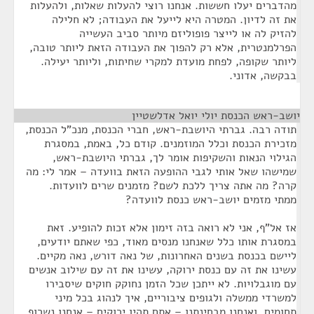
מהדברים יעלו חששות. אנחנו רוצי להעלות שאלות, ולהעלות
את זה לדיון. המטרה היא לייעל את העבודה; לא חלילה
להזיק לה או לייצר פופוליזם מיותר סביב העשייה
הפרלמנטרית, אלא רק להפוך את העבודה הזאת ליותר טובה,
ליותר שקופה, לפחת מועדת למקרי שחיתות, וליותר יעילה.
בבקשה, אדוני.
יושב-ראש הכנסת יולי יואל אדלשטיין
¶
תודה רבה. גברתי היושבת-ראש, חברי הכנסת, מנכ"ל הכנסת,
מזכירת הכנסת וכלל המוזמנים. קודם כל, באמת, במסגרת
הגילוי הנאות והשקיפות אומר לך, גברתי היושבת-ראש,
שמישהו שאל אותי לגבי ההופעה הזאת בוועדה – אמר לי: מה
קרה? מה אתה צריך ללכת לשם? מזמנים שרים לוועדות.
ממתי מזמים יושב-ראש כנסת לוועדה?
אז אל"ף, אני לא רואה בזה זימון אלא זכות להופיע. זאת
במסגרת אותו כלל שאנחנו מנסים מאוד, כפי שאתם יודעים,
ליישם בכנסת בשנים האחרונות, של נאה דורש, נאה מקיים.
עשינו את זה עם כנסת ירוקה, עשינו את זה עם שילוב אנשים
עם מוגבלויות. לא ייתכן שכל הזמן נחוקק חוקים שיסבירו
למשרדי ממשלה ולגופים ציבוריים, איך לנהוג בכל מיני
תחומים, ואנחנו מבחינתנו – אתם תהיו ירוקים – אנחנו נשרוף