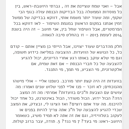
אבל – ואני שמח שציינת את זה , גברתי היושבת-ראש, בין
כל מוסדות הממשלה בכל הבדיקות הכנסת עולה כגוף הכי
שקוף, ומה שעוד יותר משמח אותי, דווקא בבדיקה של ממשל
זמין אנחנו במקום הראשון במגמת השיפור - לאו דווקא בכל
הפרמטרים, אבל השיפור שחל בין, אני חושב – זה היה בשנת
2014 לעומת 2013 – זו בהחלט סיבה לגאווה.
חלק מהדברים שעוד יצוינו, אבל הייתי כן מציין אותם – קודם
כל, כל הנושא של הוועדות. ההצבעה במליאה כידוע חשופה,
וגם מי שלא עוקב באותו רגע אחרי הדיונים, יכול להגיע
להצבעה של כל חברי הכנסת – אם זאת שמית, אם
אלקטרונית, מי הצביע, מי תמך, מי התנגד.
בוועדות זה היה קצת יותר מורכב. כשפנו אליי – אולי מישהו
מהנוכחים; לא זוכר – פנו אליי לפני שלוש שנים ואמרו: מה
עושים עם הצבעת ח"כים בוועדות? אמרתי: מה זה המצב
הזה? הכול ידוע. הכול משודר, הכול באינטרנט, כל אחד יכול
להיכנס. מה עוד אתם רוצים? ואז הציגו לי, ובצדק, את המצב
שכדי להגיע להצבעה של ח"כ אתה צריך להיות בפנים או
לעקוב בטלוויזיה, וגם את זה אתה לא תמיד משיג, כשאומר
היושב-ראש: מי בעד? 7 מי נגד? 5. תודה, עבר ברוב קולות.