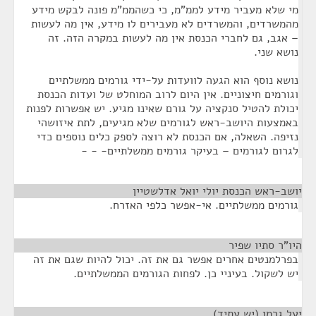
מי שלא מעביר מידע לממ"מ, כי כשהממ"מ פונה לבקש מידע
מהמשרדים, והמשרדים לא מעבירים לו מידע, אין מה לעשות
– אגב, גם לחברי הכנסת אין מה לעשות במקרה הזה. זה
נושא שני.
נושא נוסף הוא הגעה לוועדות על-ידי גורמים ממשלתיים
וגורמים חיצוניים. אין היום לרוב המוחלט של ועדות הכנסת
יכולת להטיל סנקציה על גורם שאינו מגיע. יש אפשרות לפנות
באמצעות היושב-ראש לגורמים שלא מגיעים, לתת איזושהי
נזיפה. השאלה, אם הכנסת לא רוצה לספק כלים נוספים כדי
לגרום לגורמים – בעיקר גורמים ממשלתיים- - -
יושב-ראש הכנסת יולי יואל אדלשטיין
¶
גורמים ממשלתיים. אי-אפשר כלפי האזרח.
היו"ר סתיו שפיר
¶
בפרלמנטים אחרים אפשר גם את זה. יכול להיות שגם את זה
יש לשקול. בעיניי כן. לפחות הגורמים הממשלתיים.
יעל גרמן (יש עתיד)
¶