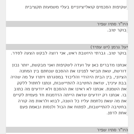
שקיפות הסכמים קואליציוניים בעלי משמעות תקציבית
היו"ר סתיו שפיר
¶
בוקר טוב.
יעל גרמן (יש עתיד)
¶
בוקר טוב. גברתי היושבת ראש, אני רוצה לבקש הצעה לסדר.
אנחנו מדברים כאן על ועדה לשקיפות ואני מבקשת, יותר נכון
דורשת, שאת תביאי לפנינו את ההסכם שנחתם בין המחנה
הציוני, בין הבית היהודי והליכוד במסגרתו ויתרו על מה שהיה
בבת עיניך, שזאת החטיבה להתיישבות, ונתנו לחתול ללקק
את השמנת. אנחנו לא ראינו את ההסכם ולא יודעים מה כתוב
בו. אנחנו רק יודעים שזאת הייתה הזדמנות חד פעמית לקיים
את מה שאת נלחמת עליו כל השנה, לבוא ולראות מה קורה
בחטיבה להתיישבות, לפתוח את הכול ולנסות ובאמת פעם
אחת לרסן.
היו"ר סתיו שפיר
¶