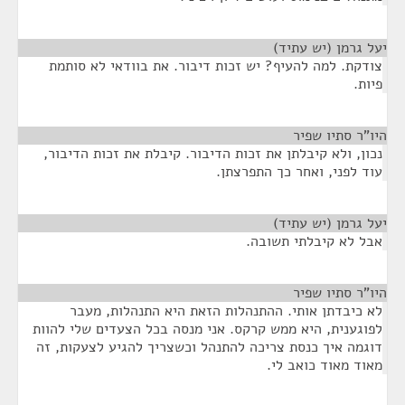
יעל גרמן (יש עתיד)
¶
צודקת. למה להעיף? יש זכות דיבור. את בוודאי לא סותמת
פיות.
היו"ר סתיו שפיר
¶
נכון, ולא קיבלתן את זכות הדיבור. קיבלת את זכות הדיבור,
עוד לפני, ואחר כך התפרצתן.
יעל גרמן (יש עתיד)
¶
אבל לא קיבלתי תשובה.
היו"ר סתיו שפיר
¶
לא כיבדתן אותי. ההתנהלות הזאת היא התנהלות, מעבר
לפוגענית, היא ממש קרקס. אני מנסה בכל הצעדים שלי להוות
דוגמה איך כנסת צריכה להתנהל וכשצריך להגיע לצעקות, זה
מאוד מאוד כואב לי.