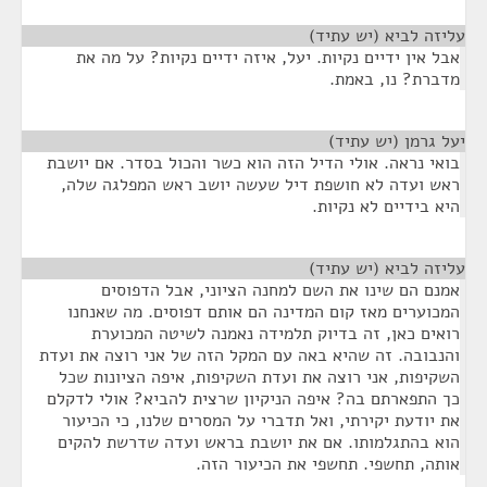
עליזה לביא (יש עתיד)
¶
אבל אין ידיים נקיות. יעל, איזה ידיים נקיות? על מה את
מדברת? נו, באמת.
יעל גרמן (יש עתיד)
¶
בואי נראה. אולי הדיל הזה הוא כשר והכול בסדר. אם יושבת
ראש ועדה לא חושפת דיל שעשה יושב ראש המפלגה שלה,
היא בידיים לא נקיות.
עליזה לביא (יש עתיד)
¶
אמנם הם שינו את השם למחנה הציוני, אבל הדפוסים
המכוערים מאז קום המדינה הם אותם דפוסים. מה שאנחנו
רואים כאן, זה בדיוק תלמידה נאמנה לשיטה המכוערת
והנבובה. זה שהיא באה עם המקל הזה של אני רוצה את ועדת
השקיפות, אני רוצה את ועדת השקיפות, איפה הציונות שכל
כך התפארתם בה? איפה הניקיון שרצית להביא? אולי לדקלם
את יודעת יקירתי, ואל תדברי על המסרים שלנו, כי הכיעור
הוא בהתגלמותו. אם את יושבת בראש ועדה שדרשת להקים
אותה, תחשפי. תחשפי את הכיעור הזה.