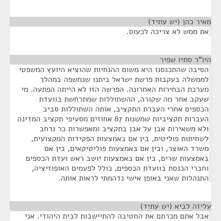
מאיר כהן (יש עתיד)
¶
את ממש לא צריכה לכעוס.
היו"ר סתיו שפיר
¶
הסיבה שהתכנסנו היא משום ההנחיות שהוציא היועץ המשפטי
לממשלה בעקבות פרשת ישראל ביתנו שנחשפה במהלך
מערכת הבחירות האחרונה. הפרשה הזו לא הייתה הפתעה. מי
שעקב אחר מה שקורה, ההשתוללות שמתרחשת בוועדת
הכספים אחרי העברת התקציב, אותה השתוללות סביב
העברות תקציביות שמשנות 87 אחוזים מסעיפי תקציב המדינה
ולא משאירות אבן על אבן בתקציב ומאפשרות כר נרחב
לשחיתות פוליטית, בין אם באמצעות הפקידות המקצועית,
משרד האוצר, ובין אם באמצעות פוליטיקאים, בין אם
באמצעות שרים, בין אם באמצעות יושב ראש ועדת הכספים
וחברי הכנסת בוועדת הכספים, כולל לפעמים האופוזיציה,
התנהלות שאני באופן אישי נדהמתי לראות אותה.
עליזה לביא (יש עתיד)
¶
אבל אתם מכרתם את החטיבה להתיישבות לבית היהודי. אני