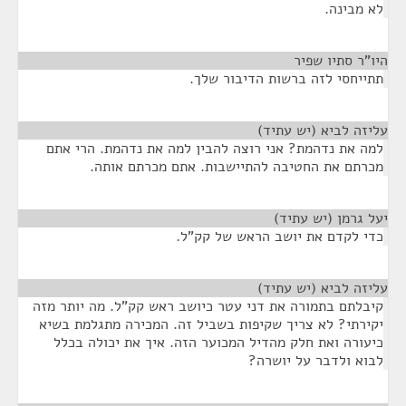
לא מבינה.
היו"ר סתיו שפיר
¶
תתייחסי לזה ברשות הדיבור שלך.
עליזה לביא (יש עתיד)
¶
למה את נדהמת? אני רוצה להבין למה את נדהמת. הרי אתם
מכרתם את החטיבה להתיישבות. אתם מכרתם אותה.
יעל גרמן (יש עתיד)
¶
כדי לקדם את יושב הראש של קק"ל.
עליזה לביא (יש עתיד)
¶
קיבלתם בתמורה את דני עטר כיושב ראש קק"ל. מה יותר מזה
יקירתי? לא צריך שקיפות בשביל זה. המכירה מתגלמת בשיא
כיעורה ואת חלק מהדיל המכוער הזה. איך את יכולה בכלל
לבוא ולדבר על יושרה?