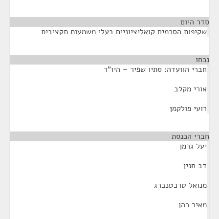
סדר היום
שקיפות הסכמים קואליציוניים בעלי משמעות תקציבית
נכחו
¶
חברי הוועדה: סתיו שפיר – היו"ר
אורי מקלב
רועי פולקמן
חברי הכנסת
¶
יעל גרמן
דב חנין
מנואל טרכטנברג
מאיר כהן