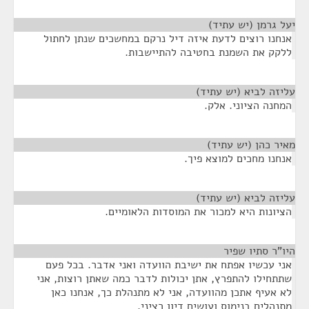
יעל גרמן (יש עתיד)
¶
אנחנו רוצים לדעת איזה דיל נרקם במחשכים שנתן לחתול
ללקק את השמנת בחטיבה להתיישבות.
עליזה לביא (יש עתיד)
¶
המחנה הציוני. אלק.
מאיר כהן (יש עתיד)
¶
אנחנו מחכים למוצא פיך.
עליזה לביא (יש עתיד)
¶
הציונות היא למכור את המוסדות הלאומיים.
היו"ר סתיו שפיר
¶
אני עכשיו אפתח את ישיבת הוועדה ואני אדבר. בכל פעם
שתתחילו להתפרץ, אתן יכולות לדבר כמה שאתן רוצות, אני
לא אעיף אתכן מהוועדה, אני לא מתנהלת כך, אנחנו כאן
מתנהלים בנימוס ועושים דיון רציני.