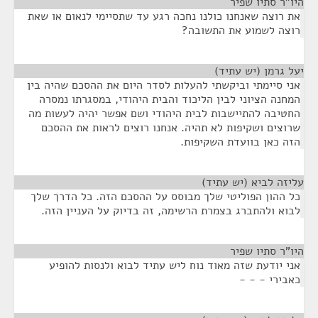
היו"ר סתיו שפיר
¶
את רוצה שאנחנו כולנו נחכה רגע עד שתסיימי לנאום או שאת
רוצה לשמוע את התשובה?
יעל גרמן (יש עתיד)
¶
אני סיימתי וביקשתי להעלות לסדר היום את ההסכם שהיה בין
המחנה הציוני לבין הליכוד והבית היהודי, במסגרתו נמסרה
החטיבה להתיישבות לבית היהודי ושם אפשר יהיה לעשות מה
שרוצים ושקיפות לא תהיה. אנחנו רוצים לראות את ההסכם
הזה כאן בוועדת השקיפות.
עליזה לביא (יש עתיד)
¶
כל ההון הפוליטי שלך מבוסס על ההסכם הזה. כל הדרך שלך
לבוא ולהתברג בצמרת הרשימה, זה בדיוק על העניין הזה.
היו"ר סתיו שפיר
¶
אני יודעת שזה מאוד נוח ליש עתיד לבוא ולנסות להופיע
כאבירי - - -