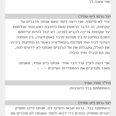
אני אענה לך.
יעל גרמן (יש עתיד)
¶
עוד לא סיימתי. אני רוצה לומר שאם אנחנו מדברים על
שקיפות, זה הדבר הראשון שאת כיושבת ראש וכמי שנלחמת
על שקיפות צריכה להביא לפנינו. לא יכול להיות שייחתם
הסכם במחשכים בין מפלגת מרכז באופוזיציה, בין המחנה
הציוני לבין שתי מפלגות בקואליציה כאשר הן מחלקות ביניהן
את השלל, מקבלות את אל הג'ובים ואנחנו לא יודעים למה,
מה הם קיבלו ואיך קיבלו.
אני רוצה לציין עוד דבר אחד. אנחנו ביש עתיד, שאנחנו
מאוד מעריכים את ההסתדרות הציונית - - -
היו"ר סתיו שפיר
¶
השתתפתם בכל הישיבות.
יעל גרמן (יש עתיד)
¶
השתתפנו בכל. ברגע שבאו והציעו לנו, אנחנו היינו מספיק
ישרים ומספיק הגונים כדי לבוא ולומר שאנחנו לא מוכרים את