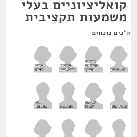
קואליציוניים בעלי
משמעות תקציבית
ח"כים נוכחים
איילת
נחמיאס
קסניה
סתיו
יעל גרמן
ורבין
סבטלובה
שפיר
עליזה
רועי
לביא
מאיר כהן
דב חנין
פולקמן