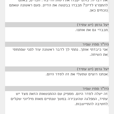
את דבריה. כולם יקבלו את רשות הדיבור. חברים, באתם
להתפרץ לדיון? תכבדו בבקשה את הדיון. פעם ראשונה שאתם
נוכחים כאן.
יעל גרמן (יש עתיד)
¶
תכבדי גם את אותנו.
היו"ר סתיו שפיר
¶
אני כיבדתי אותך. נתתי לך לדבר ראשונה עוד לפני שפתחתי
את השיחה.
יעל גרמן (יש עתיד)
¶
אנחנו רוצים שתעלי את זה לסדר היום.
היו"ר סתיו שפיר
¶
זה יעלה לסדר היום. מספיק עם ההתנשאות הזאת מצד יש
עתיד, המפלגה שהעבירה במשך שנתיים מאות מיליוני שקלים
לחטיבה להתיישבות.