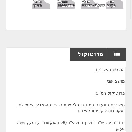
שולי
מיכל
אורי
מנואל
מועלם-רפאלי
רוזין
מקלב
טרכטנברג
פרוטוקול
¶
הכנסת העשרים
מושב שני
פרוטוקול מס' 8
מישיבת הוועדה המיוחדת ליישום הנגשת המידע הממשלתי
ועקרונות שקיפותו לציבור
יום רביעי, ט"ו בחשון התשע"ו (28 באוקטובר 2015), שעה
9:30