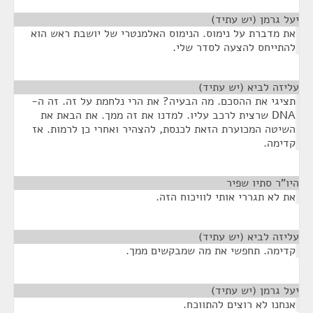
יעל גרמן (יש עתיד)
¶
את מדברת על נימוס. הנימוס האלמנטרי של יושבת ראש הוא
להתייחס להצעה לסדר שלי.
עליזה לביא (יש עתיד)
¶
תציגי את ההסכם. מה הבעיה? את הרי נלחמת על זה. זה ה-
DNA שרצית לרכב עליו. למדנו את זה ממך. את הבאת את
השיטה המכוערת הזאת לכנסת, להצהיר ואחרי כן לרמות. אז
קדימה.
היו"ר סתיו שפיר
¶
את לא תגררי אותי לוויכוח הזה.
עליזה לביא (יש עתיד)
¶
קדימה. תחפשי את מה שמבקשים ממך.
יעל גרמן (יש עתיד)
¶
אנחנו לא רוצים להתווכח.