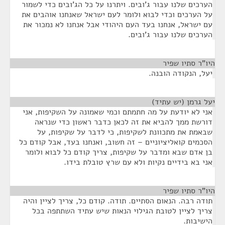
הערכים שלנו עבור ג'ובים. ויתרנו על כל הג'ובים כדי לשמור
על הערכים וכדי לבוא ולומר לעם ישראל שאנחנו אוהבים את
עם ישראל, אנחנו בעד העם היהודי אבל אנחנו לא נמכור את
הערכים שלנו עבור ג'ובים.
היו"ר סתיו שפיר
¶
יעל, הנקודה הובנה.
יעל גרמן (יש עתיד)
¶
אני לא יודעת על מה חתמתם וכמי שאמונה על השקיפות, אני
דורשת ממך להביא את זה לכאן כדבר ראשון כדי שנראה
שבאמת את מתכוונת לשקיפות, כי לדבר על שקיפות, על
הסכמים קואליציוניים – זה חשוב, ואנחנו בעד, אבל קודם כל
בן אדם שבא ומדבר על שקיפות, צריך קודם כל לבוא ולומר
אני בא בידיים נקיות ולא עם שרץ טובלת בידו.
היו"ר סתיו שפיר
¶
תודה רבה. הנאום הסתיים. תודה. קודם כל, צריך לציין והיה
צריך לציין לטובת הגילוי הנאות שיש עתיד השתתפה בכל
הישיבות.