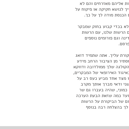
ות אליהם מאזרחים והם לא
ך לנושא חקיקה או פיקוח על
הכנסת מודה לך על כך.
 לא בכדי קבוע בחוק שמבקר
 הרשות שלנו, עם הרשות
נה וגם פורומים נוספים
רסם.
קורת עליך. אתה שתמיד דואג
תיר מן הציבור הרחב מידע
הקולגה שלך ממולדובה ודווקא
איגוד האירופאי של המבקרים,
ו מצד אחד מביע כעס רב על
ני ודאי מברך אותך מקרב
 כמוני, שהיה בעברו גם שר
ועד כמה שזאת הבעת הערכה
ום של הביקורת על הרשות
לך בהצלחה רבה בנוסף