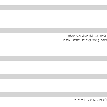
ביקורת המדינה, אני שמח
להגיש לך את דוח נציבות תלונות הציבור, דוח מספר 40 שנת 2013 ואדוני יחליט איזה
א ויתרנו על ה - - -