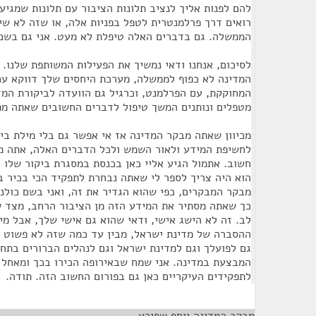
להם לפנות אליך לנציב תלונות הציבור עם תלונות שמגיע
רואים דרך פרלמנטרית לטפל בפניות אלה, או שזה לא שיי
הממשלה. גם בדברים האלה טיפלת לא מעט. אני גם בשם 
לסיכום, אנחנו ודאי נמשיך את הפעילות המשותפת שלנו.
המדינה לא כפוף לממשלה, מערכת היחסים שלך דווקא עם
המחוקקת, עם הפרלמנט, וכרגיל גם הוועדה לביקורת המדי
מטפלים ונותנים המשך טיפול לדברים החשובים שאתה מפ
מכיוון שאתה מבקר המדינה אז אי אפשר גם בלי מילת בי
לחשיפת המידע ולאור השמש ולכל הדברים האלה, אתה מס
חשוב. אתמול הגיע אליי כאן בכנסת במסגרת ביקור שלו 
הוא היה צריך לספר לי שאתה נבחרת לתפקיד הכי בכיר ב
מבקר המבקרים, כפי שהוא הגדיר את זה, ואני בשם כולנ
כך שאתה מסתיר את המידע הזה מן הציבור הרחב, מצד ש
לב. זה לא הישג אישי, ודאי שהוא גם אישי שלך, אבל מי
ההסברה של מדינת ישראל, מבין עד כמה שזה לא פשוט 
גם לפועלך וגם למדינת ישראל וגם לנהלים הברורים בתח
המבצעת במדינה. אני שמח שבאירופה הכירו בכך ומאחל 
לתפקידים העיקריים כאן גם בפורום החשוב הזה. תודה.