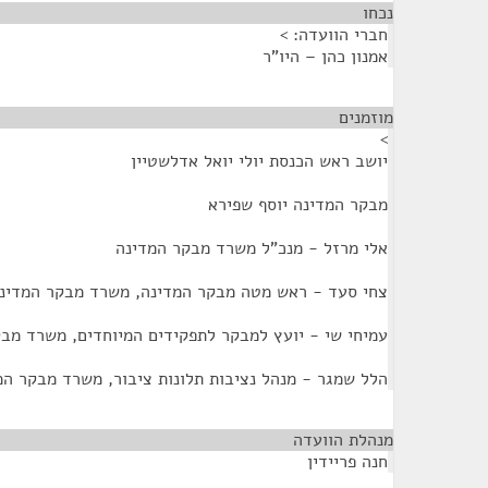
נכחו
¶
חברי הוועדה: >
אמנון כהן – היו"ר
מוזמנים
¶
>
יושב ראש הכנסת יולי יואל אדלשטיין
מבקר המדינה יוסף שפירא
אלי מרזל - מנכ"ל משרד מבקר המדינה
צחי סעד - ראש מטה מבקר המדינה, משרד מבקר המדינ
עמיחי שי - יועץ למבקר לתפקידים המיוחדים, משרד מב
הלל שמגר - מנהל נציבות תלונות ציבור, משרד מבקר המ
מנהלת הוועדה
¶
חנה פריידין