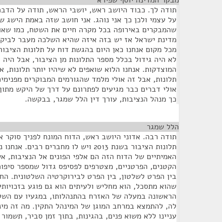
מבקר המדינה יוסף שפירא
¶
תודה לך. כבוד היושב ראש, יושבי הראש, תודה על הדבר
על עצמי ולכן כך אני נוהג. אני חושב שזה באמת הישג ש
שהמבקרים באירופה בכל מקרה חיים את השטח, כמו שאו
מדינת ישראל אז יש בזה איזה שהיא השלכה מעבר לביקו
לא היה גידול בכלל מספר התלונות מן הציבור, אבל היה 
המוצדקות. אנחנו הלוא שואפים לא שיהיו יותר תלונות, א
תלונות, אבל זה אולי מלמד שהגורמים המבוקרים מפנימים
אולי דברים כבר מגיעים לפתרונם על דרך של היקש מתוך
כך מנהל הנציבות, עורך דין הלל שמגר, בבקשה.
הלל שמגר
¶
תודה רבה. אדוני היושב ראש, הדוח המונח לפניך סוקר א
תלונות הציבור בשנת 2013 ויש לו מחברים רב
האמיתיים של הדוח הזה הם אלפי הפונים אל הנציבות, אש
הקטנים, הפרטניים, מצטרפים לפסיפס גדול שמספר סיפור
בין הפרט לשלטון, בין הפרט לבירוקרטיה השלטונית. החי
שהוא מתסכל, הוא מחליש ולעיתים הוא גם פוגע בזכויותיו
הראשונה במעלה של האזרח בהתנהלותו, במגעיו עם השלטו
לה, להתמצא במרחב המוגן של המינהל התקין. מה זה מי
עניינו ללא משוא פנים, בהגינות, בתוך זמן סביר, תשמור