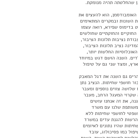
בן שהחלטתה תהיה מנומקת.
 האומבודסמן, הוא להעצים את
ת השונות ובמקרים המתאימים
פט בדימוס שפירא, רואה עצמו
 החוקיים והחוקתיים שחולשים
בודת נציבות תלונות הציבור,
מדינה נציב תלונות הציבור,
האוכלוסיות החלשות יותר,
לדים. השנה הושם דגש במיוחד
רץ, ומצד שני גם על טיפול
הרים גם השנה את דגל המאבק
ור חושפי שחיתות. הנציב נתן
 שלושה צווים נוספים ומעבר
 שקרוי המעגל הרחב, מעבר
גנה, את זה אנחנו עושים
 משותפת שלנו עם משרד
משפטי לחושפי שחיתות ללא
 הרשות להגנת עדים במשרד
חיתות שהיו נתונים לאיומים
פול כמו פסיכולוג, עובד