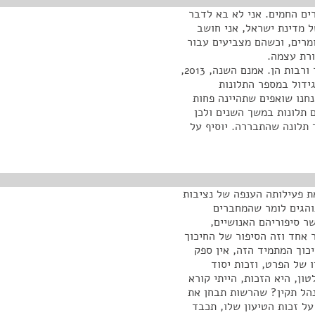
ים החמים. אני לא בא לדבר
ל מדינת ישראל, אני חושב
מרים, וכשהם מצביעים עבור
רת עצמה.
מכל מקום אנחנו כאן היום בהגשת דוח על תלונות הציבור ורבות הן. אמנם השנה, 2013,
גידול במספר התלונות
נחנו שואפים שתהיינה פחות
 תלונות במשך השנים ולכן
 תלונה שהתבררה. יוסיף על
ת פעילותה הענפה של נציבות
ים. אנחנו נוהגים לומר שהמחברים
ר סיפוריהם האנושיים,
 אחד וזה הסיפור של החיכוך
כוך המתמיד הזה, אין ספק
 של הפרט, וזכות יסוד
ן, היא הזכות, הייתי קורא
נהל תקין? שהרשות תבחן את
 על זכות הטיעון שלו, תכבד