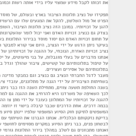
את זכותו לקבל מידע שמצוי עליו בידי אותה רשות וכמו
תפקידו של נציב תלונות הציבור בארץ ובעולם, של מוסד
הפרט אל מול השלטון, להקל את המגעים שלו עם הרשויו
להגן על זכויותיו. במובן הזה נציב תלונות הציבור, השו
בצדק גם כנציב זכויות האדם ואני יכול לומר שהעקרונות
על תחום זכויות האדם הם יסוד מוסד בבירור התלונות בע
בעיקר ניתן הדגש על ידי הנציב, היום אני קורא למבקר ה
נציב זכויות האזרח, הנוכחי, על ההגנה על זכויותיהן של 
אנחנו מדברים על בעלי מוגבלות, על בני מיעוטים, על י
על טיפול בתלונותיהם של קשישים, ציבור שהולך וגדל בא
בתלונותיהם של אסירים ועצירים.
מעבר לדגל החברתי הנציב גם כנציב וגם כמבקר מדינה 
בשחיתות הציבורית על ידי הגנה על מתלוננים, עובדי ציב
בשנה החולפת תשעה צווים, מתחילת השנה הזו כבר ניתנו
לכך השאיפה של משרדנו היא להרחיב את ההגנה גם למה
להגנה על זכויותיו של המתלונן כעובד על ידי מתן צו הה
בכמה דרכים. אחת הדרכים שכבר קיבלה ביטוי זו יוזמה
המשפטים לתיקון חוק הסיוע המשפטי שלפיו יינתן סיוע 
בדיקת נזקקותם הכלכלית. אנחנו הגברנו את השיתוף עם
לבטחון פנים, כבר ניתן הסיוע במקרים מסוימים לחושפי ש
ואנחנו מתכוונים גם לשלב במהלך בירור התלונות גורמי טי