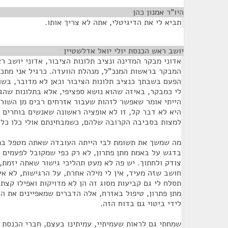
היו"ר אמנון כהן
¶
תביא לי את הדיגיטלי, אתה לא צריך אותו.
יושב ראש הכנסת יולי יואל אדלשטיין
¶
אדוני מבקר המדינה ונציב תלונות הציבור, אדוני יושב ר
המבקר בראשות המנכ"ל, מנהלת הוועדה. כרגיל אני מתכ
הפעם בשבתך כנציב תלונות הציבור וכאן לא מדובר, בשונ
לי כמבקר, באיזה שהוא נושא ספציפי, אלא בתלונות שהגי
הייתי אומר שאפשר לזהות שעבור אזרחים רבים מן השורה 
היא לא דבר קל, זו לא אופציה ראשונה שאנשים בוחרים ל
למצות בסביבה הקרובה שלהם, כשמבחינתם אולי כלו כל ה
מה שמשך את תשומת לבי הייתה העובדה שאתה מטפל בתל
בדגש על באמת מתן פתרון, לא רק כפי שמקובל לפעמים א
צודק ולחתוך. יש פה לא מעט תהליכי גישור שאתה יזמת, 
חושב שזה מעיד, אין לי מילה אחרת, על הרגישות, לא א
תסלח לי גם קביעות מסוג זה הן לא מדויקות ואפילו קצת 
מתן פתרון, טיפול באזרח, אלה הדברים שמאפיינים את ה
לידי ביטוי גם בדוח הזה.
שמחתי גם לראות שעמיתיי, עמיתינו בעצם, חברי הכנסת 