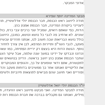
אדוני המבקר.
מבקר המדינה יוסף שפירא
¶
תודה ליושב ראש הכנסת, חבר הכנסת יולי אדלשטיין, תו
לענייני ביקורת המדינה, חבר הכנסת אמנון כהן.
הדוח, כפי שאתם רואים, שמכיל שני כרכים עבי כרס, כול
שונים. לא ארחיב פה לגבי כל נושא ונושא, כמובן, היוש
כולל נושא הבריאות שכה חשוב לנו, אנחנו חוזרים עכשיו 
מעקב, לגבי השר"פ ותיירות המרפא, לכן אין צורך לחזור
נוסף. הגשת הדוח היא בעצם רק יריית הפתיחה, כמו שאו
ונדונו ונבדקו על ידינו במשך שנה שלמה, אבל עיקר הע
שחבר הכנסת אמנון כהן יושב בראשה. הדיון בנושאים שני
לתקשורת, אתם ודאי שומעים על כך, והגופים המבוקרים 
את הליקויים ואנחנו אחר כך ממשיכים בדוחות מעקב והדי
ופוריים ואני חושב שהם מביאים לתוצאות חיוביות ולשיפ
יו"ר הכנסת יולי יואל אדלשטיין
¶
תודה למבקר המדינה. ואני מבקש מיושב ראש הוועדה, חב
מילים, ואנחנו גם מקבלים בברכה את חברת הכנסת רות ק