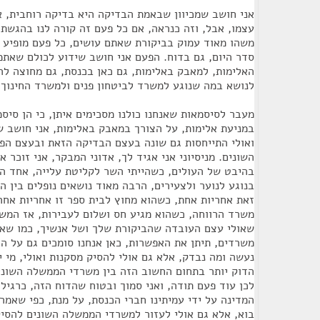
אני חושב שמכיוון שבאמת הבדיקה היא בדיקה רוחבית, א
עצמו, אבל, וזה כנראה, אם כל פעם זה קורה לנו בהגשת 
משהו מאוד עמוק בביקורת שאתם עושים, כל פעם מופיע 
סדר היום, גם בדוח. הפעם אני חושב שידוע לכולם שאתמ
האלימות, למאבק באלימות, גם כאן בכנסת, גם מחוצה לה,
לנושא במה שנוגע למשרד לביטחון פנים ולמשרד החינוך.
מעבר לסיסמאות שאנחנו כולנו מסכימים איתן, כי הן סיסמ
במניעת אלימות, על הצורך במאבק באלימות, אני חושב ש
ואולי התייחסות גם שונה בעצם הבדיקה הזאת ובעצם הפ
השונים. מניסיוני אני אגיד לך, אדוני המבקר, אני זוכר א
בהיבט של העולים, כשהייתי השר לקליטת עלייה, אחד ה
בנוגע לנוער ולצעירים, הרבה מאוד נושאים נופלים בין 
זאת אחריות אחת, כשהוא מחוץ לבית ספר זו אחריות אחר
משרד הרווחה, כשהוא מגיע חס ושלום לעבירות, אז המשר
שאולי עצם העובדה שהביקורת שלך ושל אנשיך, כמו שאמ
משרדים, תיתן את האפשרות, כאן אנחנו סומכים גם על הו
נעשה ומה נבדק, אלא גם אולי להסיק מסקנות ואולי, מי י
הדוק יותר בתחום החשוב הזה בין משרדי הממשלה השוני
לכן עוד פעם תודה, ואני סמוך ובטוח שהדוח הזה, כרגיל, 
המדינה על ידי עמיתינו חברי הכנסת, על מנת, כפי שאמרת
בוא, אלא גם אולי לעזור למשרדי הממשלה השונים להסי