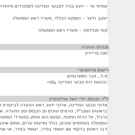
עמיחי שי - יועץ בכיר למבקר המדינה לתפקידים מיוחדי
יעקב זלצר - המפקח הכללי, משרד ראש הממשלה
קטי מנדלסון - משרד ראש הממשלה
מנהלת הוועדה
¶
חנה פריידין
רישום פרלמנטרי
¶
ס.ל., חבר המתרגמים
<הגשת דוח מבקר המדינה 64ג>
יו"ר הכנסת יולי יואל אדלשטיין
¶
אדוני מבקר המדינה, אדוני יושב ראש הוועדה לביקורת 
בראשות המנכ"ל, גורמים שונים מן הכנסת ומן הוועדה. אנ
כרגיל, על הדוח המקיף, הפעם הוא עוסק במשרדי הממשל
הממשלה בתחומים שונים, כולל נסיעות שרים, תחום אהו
דבר ראשון בדקתי אם יצאתי בסדר, יצאתי בסדר, אז אני 