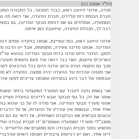
היו"ר אמנון כהן
¶
תודה, אדוני היושב ראש, כבוד המבקר, כל החבורה המקצ
חברת הכנסת רות קלדרון, חברת הוועדה, אני רואה פה ג
הממשלה, שמלווים גם את דוחות מבקר המדינה, גם במעקב
רבה לך, מנהלת הוועדה, שיושבת כאן איתנו.
אדוני היושב ראש, כמו שציינת, אנחנו בוועדה שמים דג
המדינה. אנחנו מדינה צעירה, מתפתחת, אבל יש הרבה מאו
לתקן. הוזכר היום שדנו בדוח מבקר המדינה בנושא שר"פ 
הארוכים שישנם, ואני כבר רואה עוד פעם נושאים חשובי
מכך גם הוקמה ועדת גרמן שדנה היום בכל ההיבטים לטו
אני מקווה שהדוח של הוועדה יהיה ממצה. הוועדה לא תרפ
שבסופו של דבר ניגע בנקודות שאנחנו צריכים למען אזרח
אני באמת נהנה לעבוד עם המשרד המקצועי ביותר שאנחנו
אומר את זה, כל גוף מבוקר שבא לדיונים בוועדה מציין 
אנשי משרד מבקר המדינה. אני מודה לו על כך שהוא בוח
אחד אחד, שבאמת אין עוררין על ההערות, או על הדברים
וכשהם מביאים את הביקורת האמיתית, אז ודאי גם הם נש
ממנכ"לי משרדי הממשלה שאומרים 'זו תכנית עבודה שלי 
מוטמע בתוך תכנית העבודה והם מתקנים את הליקויים. רוב
דיון אחד, ואם יש רגישות ציבורית ואנחנו רואים שהדברים