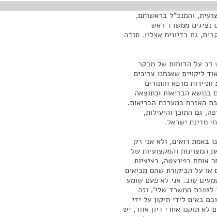
ועית, והמנכ"ל בראשותם,
ם נציגים ממשרד ראש
ים, גם בדיונים אצלנו. תודה
ש רב על הדוחות של מבקר
ד ליקויים שאנחנו צריכים
ותיירות מרפא והתורים
ם בנושא הבריאות וכתוצאה
בת האזרח במערכת הבריאות.
ה, גם התוכן והיעילות,
י מדינת ישראל.
 באמת רואים, ולא אני רק
את המצוינות והמקצועיות של
ר אותם בפינצטה, בציציות
 או על הביקורת שהם מביאים
מעים טוב. אני לא פעם שומע
לטובת המשרד שלי', וזה
ם באים לידי תיקון על ידי
 לא תוקנו אחרי דיון אחד, יש