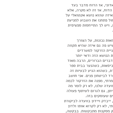
דוני, אז הדוח מדבר בעד
הדוח, אז זה לא מקרה, אלא
איזה שהוא נושא אקטואלי על
ול פתחנו את השבוע למניעת
 ויש לך התייחסות ספציפית
אות נכונות, על הצורך
יש פה גם איזה שהיא תקווה
ניית הזרקור למשרדים
ת הנושא הזה ודאי יותר
דברים הברורים, הרבה מאוד
הכיסאות, כשהנער בבית ספר
ת, כשהוא הגיע לבעיות זה
ד לביטחון פנים. אני חושב
רתי, מפנה את הזרקור לכמה
ועדה שלנו, לא רק לומר מה
יתן, גם לגרום לשיתוף פעולה
ם שעוסקים בזה.
ייבדק ויידון בוועדה לביקורת
י, לא רק לקרוא אותו ולדון
ק מסקנות מתבקשות. בבקשה,