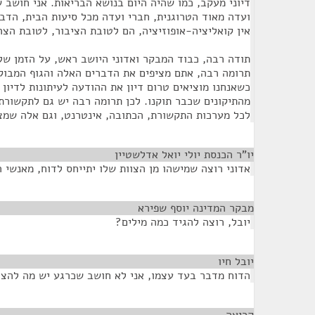
דיוני מעקב, כמו שהיה היום בנושא הבריאות. אני חושב ש
ועדה מאוד הטרוגנית, חברי ועדה מכל סיעות הבית, הדב
אין קואליציה-אופוזיציה, הם לטובת הציבור, לטובת הצר
תודה רבה, כבוד המבקר ואדוני היושב ראש, על הזמן של
תרומה רבה, אתם מציפים את הדברים האלה והגוף המבוק
כשאנחנו מוציאים טרום דיון את ההודעה לעיתונות לדיון 
מהתיקונים שכבר תוקנו. לכן תרומה רבה יש גם לתקשורת,
לכל מערכות התקשורת, הכתובה, אינטרנט, וגם אלה שמצל
יו"ר הכנסת יולי יואל אדלשטיין
¶
אדוני רוצה שמישהו מן הצוות שלו יתייחס לדוח, מאנשי 
מבקר המדינה יוסף שפירא
¶
יובל, רוצה להגיד כמה מילים?
יובל חיו
¶
הדוח מדבר בעד עצמו, אני לא חושב שכרגע יש מה להציג