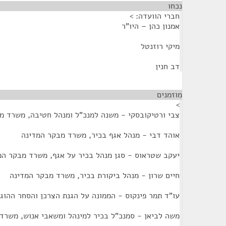
נכחו
¶
חברי הוועדה: >
אמנון כהן – היו"ר
מיקי רוזנטל
דב חנין
מוזמנים
¶
>
צבי ורטיקובסקי - משנה למנכ"ל ומנהל חטיבה, משרד מ
אוהד דבי - מנהל אגף בכיר, משרד מבקר המדינה
יעקב שטראוס - סגן מנהל בכיר על אגף, משרד מבקר המ
חיים שרון - מנהל ביקורת בכיר, משרד מבקר המדינה
עו"ד תמר פינקוס - הממונה על הגנת הצרכן והסחר ההוג
משה לביאן - סמנכ"ל בכיר למינהל ומשאבי אנוש, משרד