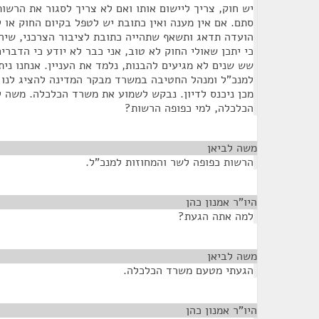
יש חוק, צריך ליישום אותו ואם לא צריך לסגור את הרשות
סתם. אם אין מענה ואין כתובת יש לטפל בקיום החוק או
הועדה תדאג ותשאף שתהייה כתובת לציבור הצרכני, שיהיה
כי יתכן שאולי החוק לא טוב, אני כבר לא יודע כי הדברי
שש שנים לא מגיעים להבנות, נלמד את העניין. אנחנו נית
למנכ"ל ומנהל החטיבה במשרד מבקר המדינה להציג לנו 
מכן ניכנס לדיון. נבקש לשמוע את משרד הכלכלה. משה ל
הכלכלה, למי כפופה הרשות?
משה לביאן
¶
הרשות כפופה לשר והמחוזות למנכ"ל.
היו"ר אמנון כהן
¶
למה אתה הגעת?
משה לביאן
¶
הגעתי מטעם משרד הכלכלה.
היו"ר אמנון כהן
¶