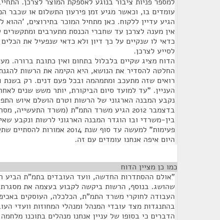
למספר פניות ציבור בנוגע לאספקת המוצר לצרכן. התחייב
עומדים בו, וכאשר מגיע זמן פירעון התשלום או שכבר ה
הגיע עדיין ללקוח. כאן מתחיל המוכר בתירוצים, 'ההוא לא
אין מענה לצרכן עד שחברי הכנסת מתערבים ומתקשרים ל
כדאי לו שנקיים על כך דיון ולא כדאי שנפעיל את הכלים
לסייע לצרכן.
הדוח מציג שקיים בלבלול בתחום ואין כתובת ברורה. מע
החלטה להסדיר את הנושא, היא הקימה את הרשות להגנת 
העניין. "עד למועד סיום הביקורת, יותר משש שנים לאח
נקבע המבנה הארגוני של הרשות וטרם הושלם איוש התפק
בדצמבר 2012 הגיע משרד התמ"ת (משרד התעשייה, 
בין-משרדי ובו הוגדר המבנה הארגוני לרשות ונקבע שא
פעימות" למעשה עד סוף שנת 2014 א
היום איפה אנחנו עומדים עם זה.
כמו כן מציין הדוח
¶
"אולם ההסתדרות החדשה, וועד העובדים בתמ"ת הביע הת
שהושג. בנוסף, הרשות ביקשה לקבוע בעצמה את מסגרת ה
העבודה לחוקרי משרד התמ"ת, הכלכלה, העוסקים באכיפת
בהתנגדות מצד עובדי המנהל ומנהלי המחוזות וועדי העוב
הדברים כי בסופו של עניין אנחנו מנהלים בתוכנו מלחמה 