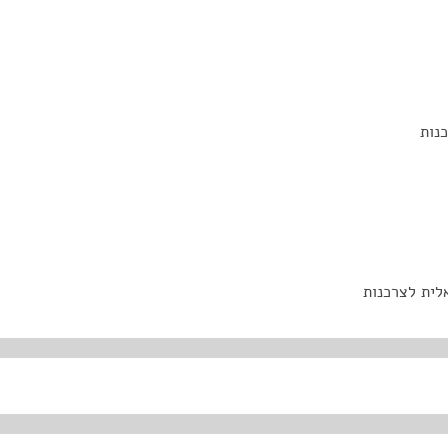
נות
לית לצרכנות