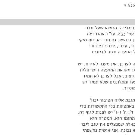
 המדינה. הנושא שעל סדר
היום: הגנת הצרכן וסחר הוגן – דוח מבקר המדינה 64א', עמ' 433. עו"ד אהוד פלג
 בנושא. גם חבר הכנסת מיקי
, ערכי, צרכני וציבורי
 הוועדה סגור לדיונים
 לצרכן, אין מענה לאזרח, יש
ן ויש את המועצה הישראלית
גופים, אבל לצרכן לא תמיד
עו ומתלוננים שלא תמיד יש
וסדר.
ובת אליה הציבור יכול
 באמצעות כלי התקשורות כדי
', ה' ו-ו' יש לפנות לגוף זה.
בתחומו הוא. המטרה היא
כאלה שמנצלים את טוב ליבו
נכונה. אני אישית נחשפתי