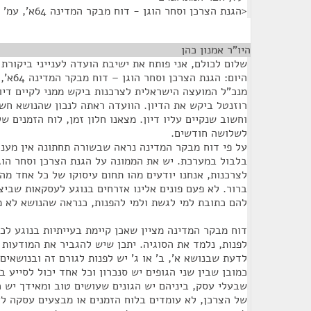
<הגנת הצרכן וסחר הוגן - דוח מבקר המדינה 64א', עמ' 433.>
היו"ר אמנון כהן
¶
שלום לכולם, אני פותח את ישיבת הועדה לענייני ביקורת
מנכ"ל המועצה הישראלית לצרכנות ביקש ממני לקיים דיון
רוזנטל ביקש את הדיון. הוועדה ראתה לנכון שהנושא חשוב
וחשוב שנקיים עליו דיון. מצאנו חלון זמן, לוח הזמנים של
לשלושה חודשים.
על פי דוח מבקר המדינה נראה שבשורה תחתונה אין מענה
בלבול במערכת. יש את הממונה על הגנת הצרכן וסחר הוג
לצרכנות, אנחנו יודעים מהו תחום עיסוקו של כל אחד מה
ברור. לא פעם פונים אלינו אזרחים בנוגע לעסקאות שביצ
להם כתובת למי לגשת ולמי להפנות, כנראה שהנושא לא מ
דוח מבקר המדינה מציין שאכן קיימת בעייתיות בנוגע לכת
לפנות, נלמד את הסוגיה. יתכן שיש להגביר את המודעות
לדעת שבנושא א', ב' או ג' יש לפנות לגורם זה ובנושאים ד
כמובן שבין שני הגופים יש סנכרון וכל אחד יכול לסייע 
שבעלי עסק, ביניהם יש הגונים שעושים טוב ומאידך יש 
של הצרכן, לא עומדים בלוח הזמנים או מבצעים עסקה לא 