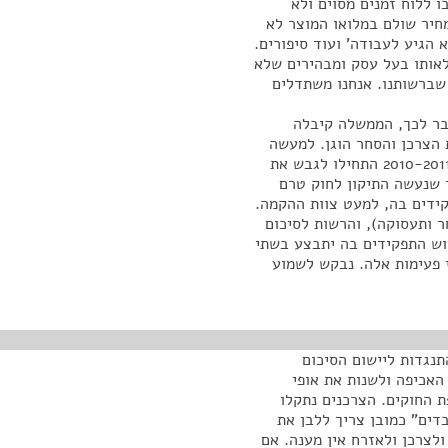
ו ללוח זמנים מסוים ולא
מחיר שולם במלואו המוצר לא
 הגיע לעבודה' ועוד סיפורים.
אותו בעל עסק ומבהירים שלא
 שברשותנו. אנחנו משתדלים
בר לכך, הממשלה קיבלה
הצרכן והסחר הוגן. למעשה
רואים שזה מתעכב ומתמהמה ובכל פעם דנים. רק בשנת 2010-2011 התחילו לגבש את
ר שנעשה התיקון לחוק טרם
ידים בה, למעט צוות ההקמה.
מסחר ותעסוקה), והרשות לסיכום
יוש התפקידים בה יתבצע בשתי
מורות להסתיים שתי פעימות אלה. נבקש לשמוע
נגדות ליישום הסיכום
אכיפה ולשנות את אופי
 החוקים. הצרכנים נתקלו
דים" כמובן צריך ללבן את
ולצרכן ולאזרח אין מענה. אם