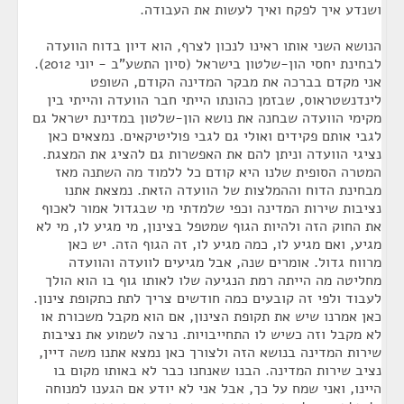
ושנדע איך לפקח ואיך לעשות את העבודה.
הנושא השני אותו ראינו לנכון לצרף, הוא דיון בדוח הוועדה
לבחינת יחסי הון-שלטון בישראל (סיון התשע"ב - יוני 2012).
אני מקדם בברכה את מבקר המדינה הקודם, השופט
לינדנשטראוס, שבזמן כהונתו הייתי חבר הוועדה והייתי בין
מקימי הוועדה שבחנה את נושא הון-שלטון במדינת ישראל גם
לגבי אותם פקידים ואולי גם לגבי פוליטיקאים. נמצאים כאן
נציגי הוועדה וניתן להם את האפשרות גם להציג את המצגת.
המטרה הסופית שלנו היא קודם כל ללמוד מה השתנה מאז
מבחינת הדוח וההמלצות של הוועדה הזאת. נמצאת אתנו
נציבות שירות המדינה וכפי שלמדתי מי שבגדול אמור לאכוף
את החוק הזה ולהיות הגוף שמטפל בצינון, מי מגיע לו, מי לא
מגיע, ואם מגיע לו, כמה מגיע לו, זה הגוף הזה. יש כאן
מרווח גדול. אומרים שנה, אבל מגיעים לוועדה והוועדה
מחליטה מה הייתה רמת הנגיעה שלו לאותו גוף בו הוא הולך
לעבוד ולפי זה קובעים כמה חודשים צריך לתת כתקופת צינון.
כאן אמרנו שיש את תקופת הצינון, אם הוא מקבל משכורת או
לא מקבל וזה כשיש לו התחייבויות. נרצה לשמוע את נציבות
שירות המדינה בנושא הזה ולצורך כאן נמצא אתנו משה דיין,
נציב שירות המדינה. הבנו שאנחנו כבר לא באותו מקום בו
היינו, ואני שמח על כך, אבל אני לא יודע אם הגענו למנוחה