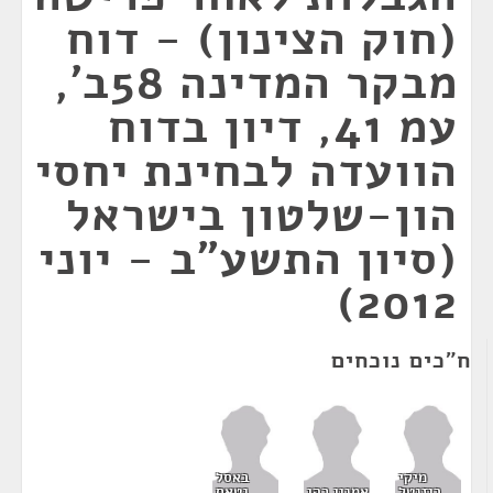
(חוק הצינון) - דוח
מבקר המדינה 58ב',
עמ 41, דיון בדוח
הוועדה לבחינת יחסי
הון-שלטון בישראל
(סיון התשע"ב - יוני
2012)
ח"כים נוכחים
מיקי
באסל
רוזנטל
אמנון כהן
גטאס