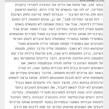
בוקר טוב. אני פותח את הדיון של הוועדה לענייני ביקורת
המדינה. יש לנו שני נושאים על סדר היום. הנושא הראשון
הוא חוק שירות הציבור - הגבלות לאחר פרישה (חוק הצינון)
- דוח מבקר המדינה 58ב', עמ 41, שהוא למעשה דיון המשך
שעדיין רלוונטי, אבל אני בטוח שאנחנו לא נמצאים באותו
מקום שציין דוח מבקר המדינה דאז. עברו מספר שנים אבל
בציבוריות אנחנו עדיין רואים שהרבה מאוד פקידים שנמצאים
בתפקידי מפתח במשרדי הממשלה והם עוברים לשוק הפרטי
ומכהנים שם בתפקידי מפתח ואנחנו עדיין חוששים מאוד
שהנושא הזה לא נאכף. התקופה עליה מדבר החוק, תקופת
הצינון, ברוב המקומות היא שנה, חוץ מרשות ניירות ערך שם
התקופה היא שלושה חודשים. דובר בדיונים שהתקיימו כאן
על תקופת הצינון כי עלתה סוגיה שבתקופה הזאת, אם
האנשים יושבים בבית ולא עובדים במשך שנה, זה קורה
כאשר הם צריכים לפרנס משפחה. מדובר באנשים צעירים עם
משפחות שיש להם חובות ומשכנתא לשלם. אנחנו נרצה לשמוע
עדכונים בנושא הזה. מהצד השני היו טיעונים שאם נגביל
ואנשים לא יוכלו לצאת לעבוד, את האנשים הטובים ביותר
במשק יהיה קשה לקלוט למערכות משרדי הממשלה. כמדינה
היינו רוצים שהרגולטור יהיה בהכשרה הגבוהה ביותר ושיוכל
לעשות עבודתו נאמנה ובמסירות כאשר לפעמים אנחנו צריכים
לשלוף את האנשים מהשוק הפרטי על מנת לרכוש את הידע