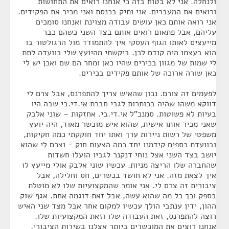
ולנחלה. אני לא בטוח בזה כי אנחנו רואים את התחושות
ורואים את המעברים. אני ותיק בכנסת ואני מכיר את הפקידים.
אני רואה אותם כאן עושים עבודה מצוינת ואנחנו סומכים
עליהם, אבל פתאום רואים אותם בצד השני כשהם כבר
מייעצים לאותו הגוף העסקי איך להתמודד מול הרגולטור בו
הוא בעצמו היה קודם לכן. ביקשתי מהיועץ שלי בוועדה לתת
לי שמות של מגוון בכירים שהיו כאן ומחר הם שם ואכן יש לי
כאן שורה ארוכה של אותם פקידים בכירים.
לפעמים זה צורם. נכון שהאיש צריך להתפרנס, אבל צרם לי
דווקא משהו שהיה בכותרות לגבי חברת אי.די.בי שבה היו
בעיות לא פשוטות. סמנכ"ל אי.די.בי. אחזקות – שוני אלבק
שאני מכיר אותו אישית, שהוא איש מוכשר מאוד, היה יועץ
משפטי של רשות ניירות ערך ואתו יחד חוקקתי כמה חקיקות,
ובוועדת כספים קידמנו יחד כמה הצעות חוק - וצרם לי שהוא
יושב בצד השני אצל נוחי דנקנר לגביו הועלו חשדות
שהחברה שלו הריצה מניות. עכשיו שוני אלבק אולי מייעץ לו
איך לצאת מזה. אני לא חושד בכשרים, חס וחלילה, אבל
ציבורית זה צרם לי. אני אומר שהמקצועיות שלו לא מוטלת
בספק וכך כל מה שהוא עשה, אבל זאת דוגמה אחת. אגף שוק
ההון, ידין ענתבי הולך עכשיו למקום אחר אבל מצד שני האיש
רוצה להתפרנס, זאת העבודה שלו וזאת המקצועיות שלו.
אנחנו רוצים את המוכשרים ביותר אצלנו בשירות הציבורי,