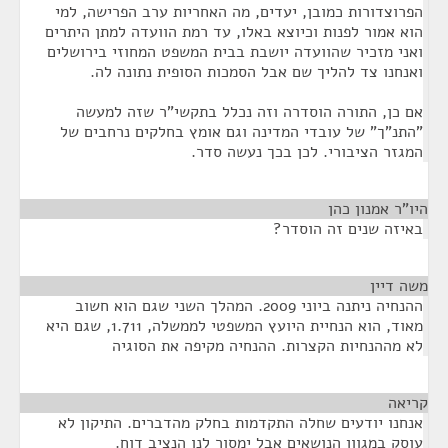
הפרוצדורות כמובן, יעדים, מה האחריות ערב הפרישה, למי
הוא אמור לפנות וכיוצא באלו, עד רמת הוועדה למתן היתרים
ואני מזכיר שהוועדה יושבת בבית המשפט המחוזי בירושלים
ואנחנו צד להליך שם אבל הסמכות הסופית נתונה לה.
אם כן, התורה הוסדרה וזה נכלל בתקשי"ר שזה למעשה
"התנ"ך" של עובדי המדינה וגם אומץ בחלקים נרחבים של
המגזר הציבורי. לכן בכך נעשה סדר.
היו"ר אמנון כהן
¶
באיזה שנים זה הוסדר?
משה דיין
¶
ההנחיה ניתנה ביוני 2009. המהלך השני שגם הוא חשוב
מאוד, הוא הנחיית היועץ המשפטי לממשלה, 1.711, שגם היא
לא מההנחיות הקצרות. ההנחיה מקיפה את הסוגיה
קריאה
¶
אנחנו יודעים שחלה התקדמות בחלק מהדברים. התיקון לא
עוסק במגוון הנושאים אבל ימסור לנו הנציב דוח.