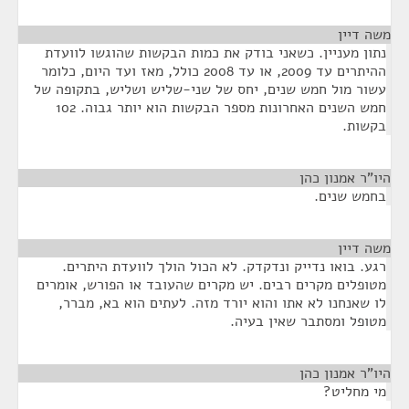
משה דיין
¶
נתון מעניין. כשאני בודק את כמות הבקשות שהוגשו לוועדת
ההיתרים עד 2009, או עד 2008 כולל, מאז ועד היום, כלומר
עשור מול חמש שנים, יחס של שני-שליש ושליש, בתקופה של
חמש השנים האחרונות מספר הבקשות הוא יותר גבוה. 102
בקשות.
היו"ר אמנון כהן
¶
בחמש שנים.
משה דיין
¶
רגע. בואו נדייק ונדקדק. לא הכול הולך לוועדת היתרים.
מטופלים מקרים רבים. יש מקרים שהעובד או הפורש, אומרים
לו שאנחנו לא אתו והוא יורד מזה. לעתים הוא בא, מברר,
מטופל ומסתבר שאין בעיה.
היו"ר אמנון כהן
¶
מי מחליט?