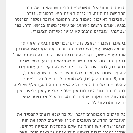
הדעה הרווחת של המשתתפים בדיון שהתקיים אז, וכך
התחושה גם היום, כי גזרת הצינון היא דרקונית, גזרה
שהציבור לא יכול לעמוד בה, התקופה ארוכה ומקור הפרנסה
נפגע. אנחנו רוצים לשמוע אם עשינו משהו בנושא הזה. כפי
שציינתי, עובדים טובים לא יגיעו לשירות הציבורי.
בישיבה התברר שאצל זוטרים שפורשים הבעיה היא יותר
חריפה מאשר אצל הפורשים הבכירים. אם הוא ראש המנגנון
או יועץ משפטי, ודאי שהם יודעים את הדבר והם פונים, אבל
דווקא בדרגות היותר זוטרות שנמצאים ארבע-חמש שנים
במערכת, למדו את כל הדברים ויש להם קשרים, אותו אדם
שהוא בשנות השלושים שלו חושב שהשכר שהוא מקבל,
7,000-8,000 שקלים, לא מתאים לו והוא פורש. ראיתי
שהסכומים אליהם הוא יכול להגיע היום הם 150 אלף שקלים.
במקרה הדרגות הזוטרות אין מספיק אכיפה, אין ידיעה ואין
מודעות. אני מקווה שהיום זה מסודר אבל אז נאמר שאין
ידיעה ומודעות לכך.
כל הגופים המבוקרים דיברו על כך שלא רוצים להפסיד את
העובדים החדשים הטובים ואמרו שחייבים לתקן את חוק
הצינון שהוא ישן והמדינה שלנו מתקדמת ומפיקה לקחים.
אנחנו כמובן רוצים לשמוע היכן אנחנו נמצאים היום והאם