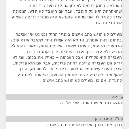
כאחראי. החוק כנראה לא נתן גם לזה מענה כי כתוב
שהאחריות היא על העובד, אבל אם העובד לא יודע, הממונה
צריך להגיד לו. אני מקווה שהנושא הזה מוסדר ונרצה לשמוע
את הדיווח הזה.
מעולם לא הוגש כתב אישום בעניין החוק וכמעט אין אכיפה
בתחום. זאת אומרת, אז לא היה אפילו אחד שקיבל איזה עונש
הרתעתי, מניעתי, שאמרו שאחד הפר את החוק ומאחר והוא לא
הודיע ולא עבר דרך ועדת היתרים, לכן נקנס בכך וכך.
העבירה היא פלילית, אבל האכיפה – כאילו אין כלום. אני לא
יודע אם העבירה צריכה להיות פלילית, אבל אם היא פלילית,
צריך פעם לעשות משהו למען יראו ויראו. לקחת מקרה כך
שאף אחד לא יגיע לשם. אם אין הרתעה, אף אחד לא מגיע
לוועדה. אם כן, מעולם לא הוגש כתב אישום.
קריאה
¶
הוגש כתב אישום אחד. טלי אלדר.
היו"ר אמנון כהן
¶
נכון. אחד מתוך אלפים שפורשים כל שנה.