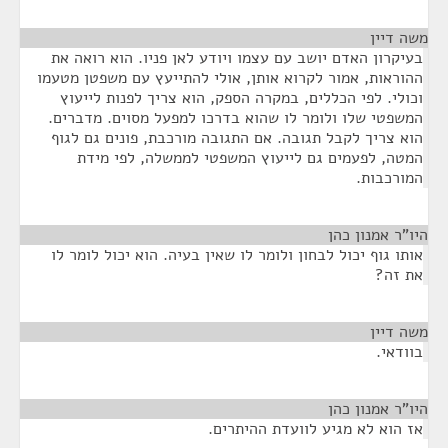
משה דיין
¶
בעיקרון האדם יושב עם עצמו ויודע לאן פניו. הוא רואה את
ההוראות, אמור לקרוא אותן, אולי להתייעץ עם משפטן מטעמו
וכולי. לפי הכללים, במקרה הספק, הוא צריך לפנות לייעוץ
המשפטי שלו ולומר לו שהוא בדרכו למפעל מסוים. מדברים.
הוא צריך לקבל תגובה. אם התגובה מורכבת, פונים גם לגוף
המטה, לפעמים גם לייעוץ המשפטי לממשלה, לפי מידת
המורכבות.
היו"ר אמנון כהן
¶
אותו גוף יכול לבחון ולומר לו שאין בעיה. הוא יכול לומר לו
את זה?
משה דיין
¶
בוודאי.
היו"ר אמנון כהן
¶
אז הוא לא מגיע לוועדת ההיתרים.