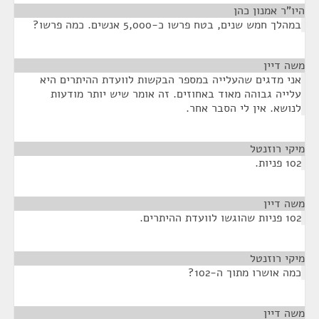
היו"ר אמנון כהן
¶
במהלך חמש שנים, בטח פרשו כ-5,000 אנשים. כמה פרשו?
משה דיין
¶
אני מדגים שהעלייה במספר הבקשות לוועדת ההיתרים היא
עלייה גבוהה מאוד באחוזים. זה אומר שיש יותר מודעות
לנושא. אין לי הסבר אחר.
מיקי רוזנטל
¶
102 פניות.
משה דיין
¶
102 פניות שהוגשו לוועדת ההיתרים.
מיקי רוזנטל
¶
כמה אושרו מתוך ה-102?
משה דיין
¶