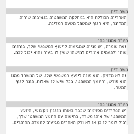
משה דיין
¶
האחריות הכוללת היא במחלקה המשפטית בנציבות שירות
המדינה, היא הגוף שמטפל מטעם המדינה.
היו"ר אמנון כהן
¶
זאת אומרת, יש פניות שמגיעות לייעוץ המשפטי שלך, בוחנים
אותן ולפעמים אומרים למישהו שאין לו בעיה והוא יכול לכת.
משה דיין
¶
זה לא מדויק. הוא פונה ליועץ המשפטי שלו, של המשרד ממנו
הוא פורש, והיועץ המשפטי, ככל שיש לו שאלות, פונה לגוף
המטה.
היו"ר אמנון כהן
¶
יש תפקידים מסוימים שכבר באותו מנגנון מקצועי, היועץ
המשפטי של אותו משרד, בתיאום עם היועץ המשפטי שלך,
יכול לומר לו כן או לא ורק האחרים מגיעים לוועדת ההיתרים.