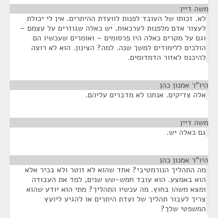
משה דיין
¶
לא. זכותו של העובד לפנות לוועדת ההיתרים. אין לי יכולת
לעצור אדם מלפנות לערכאות. יש כאלה שגוזרים על עצמם –
וגם על מקרים כאלה היו פרסומים – ואומרים שעכשיו הם
הולכים ללימודים למשך שנה. למה? הצינון. הוא לא רוצה
להיכנס לאזור הדמדומים.
היו"ר אמנון כהן
¶
אלה צדיקים. אנחנו לא מדברים עליהם.
משה דיין
¶
גם כאלה יש.
היו"ר אמנון כהן
¶
מה התהליך הנורמטיבי? אחד שהוא לא זוטר ולא בכיר אלא
הוא באמצע. הוא עובד חמש-שש שנים, למד את העבודה
ומצא משהו בחוץ. מה עכשיו התהליך? מתי הוא יודע שהוא
צריך לעבור תהליך של ועדת היתרים או להגיע ליועץ
המשפטי שלך?