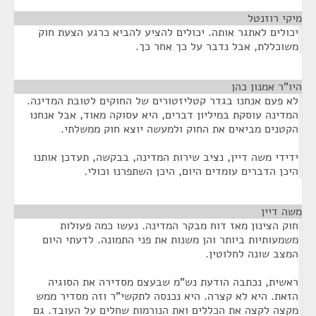
מיקי רוזנטל
¶
יכולים לאתגר אותה. יכולים להציע להביא כרגע הצעת חוק
משוכללת, אבל נדבר על כך אחר כך.
היו"ר אמנון כהן
¶
לא פעם אנחנו בגדר קטליזטורים של החוקים לטובת המדינה.
המדינה עוסקת במיליון דברים, היא עסוקה מאוד, אבל אנחנו
הקטנים מביאים את החוק ולמעשה יוצא חוק ממשלתי.
ידידי משה דיין, נציב שירות המדינה, בבקשה, תעדכן אותנו
היכן הדברים עומדים היום, היכן השתפרנו וכולי.
משה דיין
¶
חוק הצינון מאז דוח מבקר המדינה. נעשו כמה פעולות
משמעותיות ביותר והן משנות את פני התמונה. לדעתי היום
המצב שונה לחלוטין.
ראשית, נכתבה הודעת נש"מ שבעצם מסדירה את הסוגיה
הזאת. היא לא קצרה. היא נכנסה לתקשי"ר וזה מסדיר ממש
מקצה לקצה את הכללים ואת הנורמות שחלים על העובד. גם