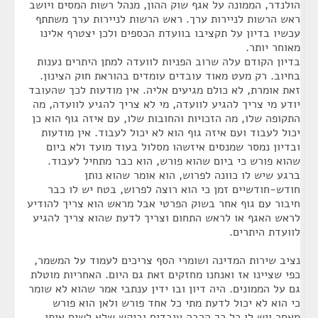
הולנדר, הממונה על אגף שוק ההון, מנהל רשות המסים ויושב
ראש הרשות לניירות ערך. ראש הרשות לניירות ערך משתתף
עכשיו בדיון על תקציבו בוועדת הכספים ולכן יצטרף אלינו
מאוחר יותר.
בדיון הקודם עלה שרוב הפניות לוועדה למתן היתרים נענות
בחיוב. רק מעט מאוד עובדים עומדים בהוראת חוק הצינון.
זאת אומרת, לא כולם מגיעים אליה. אין מודעות לכך שהעובד
יודע מי צריך להגיע לוועדה, מי לא צריך להגיע לוועדה, מה
התקופה שלו, מה הזכויות והחובות שלו, עם איזה גוף הוא כן
יכול לעבוד ועם איזה גוף הוא לא יכול לעבוד. אין מודעות
ובדיון נמסר שמנסים איזשהו מסלול בעוד מועד ולא ביום
שהוא פורש כי ביום שהוא פורש, הוא כבר מתחיל לעבוד.
ברגע שיש לו כוונה לפרוש, הוא אומר שהוא נותן
חודש-חודשיים זמן כי הוא רוצה לפרוש, בטח יש לו כבר
חיבור עם גוף אחר בשוק הפרטי אבל מראש הוא צריך להודיע
לראש האגף או לראש התחום וצריך לדעת שהוא צריך להגיע
לוועדת היתרים.
נציב שירות המדינה ושומרי הסף צריכים לעמוד על המשמר,
כפי שציינו אז ואנחנו מחזקים זאת גם היום. האחריות מוטלת
גם על הממונים. היה דיון ובו ידין ענתבי אמר שהוא לא שומר
כי הוא לא יכול לדעת מתי כל אחד פורש ולאן הוא פורש
מאחר ויש לו כל כך הרבה עובדים וביקש שלא לשים אותו