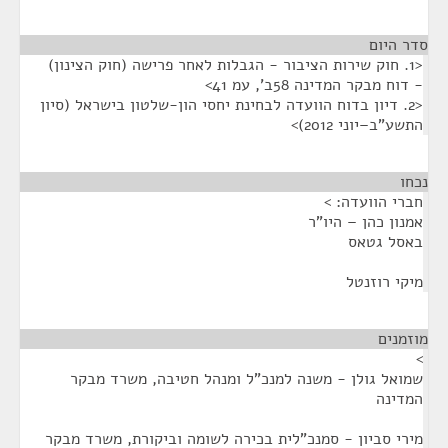
סדר היום
<1. חוק שירות הציבור - הגבלות לאחר פרישה (חוק הצינון)
- דוח מבקר המדינה 58ב', עמ 41>
<2. דיון בדוח הוועדה לבחינת יחסי הון-שלטון בישראל (סיון
התשע"ב–יוני 2012)>
נכחו
¶
חברי הוועדה: >
אמנון כהן – היו"ר
באסל גטאס
מיקי רוזנטל
מוזמנים
¶
>
שמואל גולן - משנה למנכ"ל ומנהל חטיבה, משרד מבקר
המדינה
מירי סביון - סמנכ"לית בכירה לשומה וביקורת, משרד מבקר