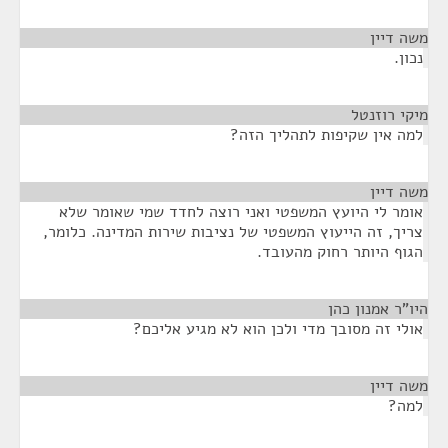
משה דיין
¶
נכון.
מיקי רוזנטל
¶
למה אין שקיפות לתהליך הזה?
משה דיין
¶
אומר לי היועץ המשפטי ואני רוצה לחדד שמי שאומר שלא
צריך, זה הייעוץ המשפטי של נציבות שירות המדינה. כלומר,
הגוף היותר רחוק מהעובד.
היו"ר אמנון כהן
¶
אולי זה מסובך מדי ולכן הוא לא מגיע אליכם?
משה דיין
¶
למה?