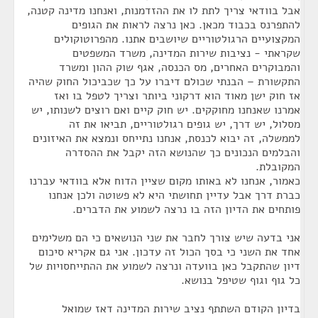
אבל בוודאי צריך לתת לו את ההזדמנות, ואנחנו מדינה קטנה,
להתפרנס בכבוד מכאן. כאן נרצה לראות את הגופים
המקצועיים הרגולטוריים שיושבים אתנו. מהפרוטוקולים
שקראתי - נציבות שירות המדינה, משרד המשפטים
והמבוקרים האחרים, מס הכנסה, אגף שוק ההון ומשרד
התקשורת – הבנתי שכולם דיברו על כך שכביכול החוק שהיה
אז חוק ישן מאוד הוא דרקוני ביותר וצריך לטפל בו ואז
אמרנו שאנחנו מחוקקים. יש חוק קיים ואם רוצים לשנותו, יש
מסלול, יש דרך, יש גופים רגולטוריים, תביאו את זה
לממשלה, זה יבוא לכנסת, אנחנו נתייחס ונמצא את האיזונים
והבלמים הנכונים כך שהנושא הזה יקבל את ההסדרה
המקובלת.
כאמור, אנחנו לא באותו מקום שציין הדוח אלא בוודאי עברנו
כברת דרך אבל עדיין תחושתי היא לא פשוטה ולכן אנחנו
פותחים את הדיון הזה בו נרצה לשמוע את הדברים.
אני בדעה שיש צורך לחבר את שני הנושאים כי הם משלימים
אחד את השני כי בסך הכול זה עדכון. אני גם אקריא סיכום
דיון שהתקבל כאן בוועדה ונרצה לשמוע את ההתייחסויות של
כל גוף וגוף שטיפל בנושא.
בדיון הקודם השתתף נציב שירות המדינה דאז שמואל