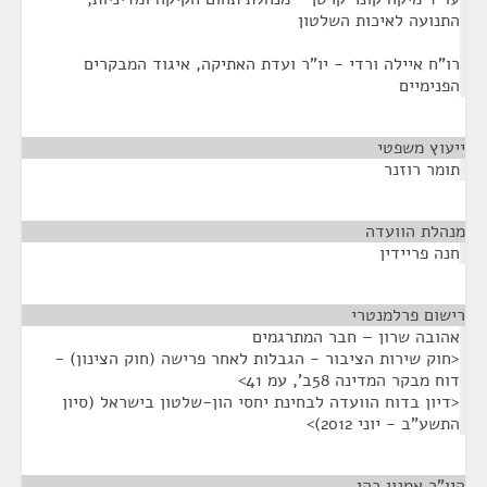
התנועה לאיכות השלטון
רו"ח איילה ורדי - יו"ר ועדת האתיקה, איגוד המבקרים
הפנימיים
ייעוץ משפטי
¶
תומר רוזנר
מנהלת הוועדה
¶
חנה פריידין
רישום פרלמנטרי
¶
אהובה שרון – חבר המתרגמים
<חוק שירות הציבור - הגבלות לאחר פרישה (חוק הצינון) -
דוח מבקר המדינה 58ב', עמ 41>
<דיון בדוח הוועדה לבחינת יחסי הון-שלטון בישראל (סיון
התשע"ב - יוני 2012)>
היו"ר אמנון כהן
¶