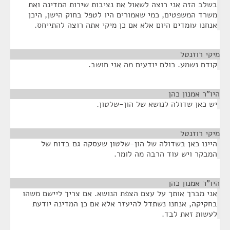
בשלב הזה אני רוצה לשאול את נציבות שירות המדינה ואת
משרד המשפטים, כמי שאמורים היו לטפל בחוק הישן, היכן
אנחנו עומדים היום אלא אם כן מיקי אתה רוצה להתייחס.
מיקי רוזנטל
¶
קודם נשמע. כולם יודעים מה אני חושב.
היו"ר אמנון כהן
¶
יש כאן שדולה לנושא של הון-שלטון.
מיקי רוזנטל
¶
היינו כאן בשדולה של הון-שלטון שעסקה גם בדוח של
המבקר ויש עוד הרבה מה לומר.
היו"ר אמנון כהן
¶
אני מברך אותך על עצם הצפת הנושא. אם צריך ליישם משהו
בחקיקה, אנחנו נשתדל להיעזר אלא אם כן המדינה יודעת
לעשות זאת לבד.