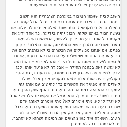
הראייה היא עדיין פלילית או מינהלית או משמעתית.
חשוב לציין שאמון הציבור במערכת הציבורית הוא חשוב
ביותר. גם כך בציבוריות אנחנו נראים כביכול הכול קומבינה
וכאילו הכול בירוקרטיה והתחושות האלה צריכים להיעלם. אם
נעשה הכול באופן שקוף, הכול יהיה בידיעה, כל אחד ידע את
מקומו וכל אחד ידע מה צריך לעשות, הנושאים האלה מאוד
מאוד חשובים. כמובן נושא המוסריות, טוהר המידות וניקיון
כפיים. אם אנחנו מכשילים את הכשרים כי לא נותנים להם את
הידע או את החובות שמוטלים עליהם והם לא יודעים, אנחנו
פוגעים לפעמים ואותו אדם נפגע כי הוא לא ידע – בטח הוא
לא עושה זאת בכוונה תחילה – אבל זה לא פוטר אותו. לכן
צריך למצוא את המנגנון שגם הממונה, גם העובד, גם הגוף
הקולט, ידעו. אותו אדם נמצא בתקופת צינון אבל יש לו
קשרים והוא מפעיל את הקשרים כדי להיטיב עם אותו גוף
עסקי כי הוא היה במס הכנסה, הוא היה באגף שוק ההון, הוא
היה ברשות לניירות ערך. הוא מנצל את הקשרים שלו ואף אחד
לא יגיד לו לא. מתי אומרים לא? מתי אומרים לאותו אדם
שנדבר בעוד חודש. מישהו החליף אותו בתפקידו, הוא גידל
אותו, הוא לימד אותו, אז מה, אין הכרת הטוב? יש הכרת
הטוב. השאלה איך כאן מוצאים את המינוח ושהוא לא יסתבך,
זה לא יסתבך וזה לא יסתבך.