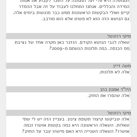
הממשלה היא עלי ועל הממונה על השכר לקבוע את אמות
המידה והכללים. אנחנו התחלנו לעבוד על זה אבל ההסדר
קיים ואולי הבקשות הראשונות ממש כבר מוגשות בימים אלה.
גם הנושא הזה הוא לא פשוט אלא הוא מורכב.
מיקי רוזנטל
¶
שאלה לגבי הנושא הקודם. הוזכר כאן מקרה אחד של נציבת
מס הכנסה. כמה תלונות הגשתם מ-2009?
משה דיין
¶
אלה לא תלונות.
היו"ר אמנון כהן
¶
אלה שהפרו את החוק.
מיקי רוזנטל
¶
אלה שביקשו קיצור תקופת צינון. בעניין הזה יש לי שתי
שאלות. השאלה הראשונה היא כמה בקשות אושרו וכמה
אושרו? השאלה השנייה היא האם מישהו עבר על החוק?