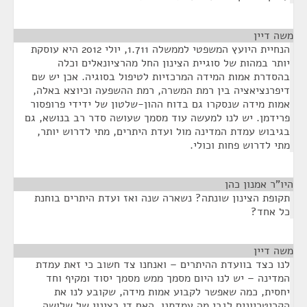
משה דיין
¶
הנחיית היועץ המשפטי לממשלה 1.711, יולי 2012 היא עוסקת
יותר במהות של סוגיית הצינון החל מהרציונאלים וכלה
בהסדרת אמות המידה המרכזיות לטיפול בסוגיה. אכן יש שם
דיפרנציאציה בין רמת המשרה, רמת ההשפעה וכיוצא באלה,
אמות מידה שנסקרו גם בדוח ההון-שלטון של ידידי פרופסור
פרידמן. יש לנו למעשה עוד מסמך שעושה סדר רב בנושא, גם
בגיבוש עמדת המדינה מול ועדת היתרים, מתי לדרוש יותר,
מתי לדרוש פחות וכולי.
היו"ר אמנון כהן
¶
תקופת הצינון שונתה? נשארה שנה ואז ועדת היתרים בוחנת
כל אחד?
משה דיין
¶
לנו כצד בוועדת ההיתרים – ואנחנו צד חשוב כי זאת עמדת
המדינה – יש לנו היום מסמך ממש מסמך יסוד ומקיף וחד
יחסית, כמה שאפשר לקבוע אמות מידה, שקובע לנו את
הקריטריונים לגבי מה עמדתנו, האם די בצינון של שלושה