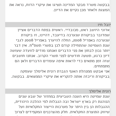
בבקשה משרד מבקר המדינה תציגו את עיקרי הדוח, נראה את
המצגת ולאחר מכן נקיים את הדיון.
יובל חיו
¶
אדוני היושב ראש, מכובדיי. ראשית בפתח הדברים אציין
שמדובר בביקורת שנערכה בדיעבד, דהיינו, זו ביקורת
שנערכה באפריל 2008, החלה להיערך באפריל 2008 לגבי
שנת השמיטה שהתחילה קודם לכן בתשרי תשס"ח. אין דבר
יותר נכון לבחון את פני הדברים ואנחנו מודים לוועדה שעושה
דיון כרגע, תשעה חודשים לפני תשרי הקרוב. אנחנו חושבים
שזה זמן מתאים כדי לראות איפה עומדים הדברים ולאן הם
מתפתחים.
אני אבקש ממנהלת האגף הגברת רונית אלימלך שעסקה
בביקורת וריכזה אותה להקריא את עיקרי הממצאים. בבקשה.
רונית אלימלך
¶
שנת שמיטה היא השנה השביעית במחזור של שבע שנים
הנוהגת רק בארץ ישראל ובה הגבלות לפי ההלכה היהודית,
ההגבלות הן בין היתר על מערכות הייצור החקלאיות ועל
שיווק התוצרת החקלאית. חלק מהצרכנים המקפידים לצרוך