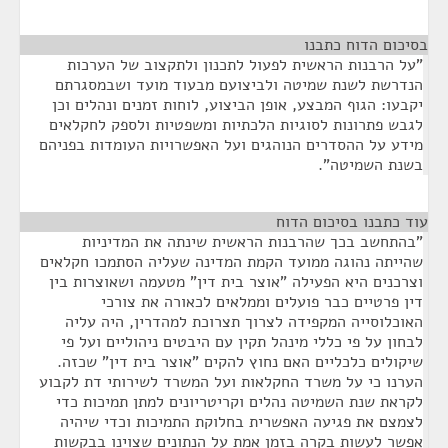
בסיכום הדוח כתבנו
¶
"על הרבנות הראשית לפעול לתכנון ולתקצוב של הערכות
הנדרשת לשנת שמיטה ולביצועם מבעוד מועד ושבמסגרתם
יקבעו: הגוף המבצע, אופן הביצוע, לוחות זמנים ונהלים וכן
לגבש פתרונות לסוגיות הלכתיות ומשפטיות ולספק לחקלאים
מידע על ההסדרים הנוהגים ועל האפשרויות העומדות בפניהם
בשנת השמיטה".
עוד כתבנו בסיכום הדוח
¶
"בהתחשב בכך שהרבנות הראשית שינתה את המדיניות
שהייתה נהוגה ממועד הקמת המדינה שעליה הסתמכו חקלאים
וצרכנים היא הפעילה "אוצר בית דין" מטעמה ושאוצרות בין
דין פרטיים כבר פועלים וממלאים לכאורה את צורכי
האוכלוסייה המקפידה לצרוך תצרוכת למהדרין, היה עליה
לבחון על פי כללי מינהל תקין עם היבטים ניהוליים ועל פי
שיקולים כלכליים האם נחוץ להקים "אוצר בית דין" שכזה.
הערנו כי על משרד החקלאות ועל המשרד לשירותי דת לקבוע
לקראת שנת השמיטה נהלים וקריטריונים למתן תמיכות כדי
לצמצם את פגיעה האפשרית בחלוקת התמיכות וכדי שיהיה
אפשר לעשות בקרה בזמן אמת על הנתונים שצוינו בבקשות