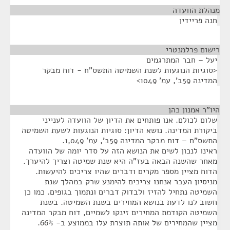
מנהלת הוועדה
¶
חנה פריידין
רישום פרלמנטרי
¶
יעל – חבר המתרגמים
<סוגיות הנוגעות לשנת השמיטה התשס"ח - דוח מבקר
המדינה 59ב', עמ' 1049>
היו"ר אמנון כהן
¶
שלום לכולם. אנו פותחים את הדיון של הוועדה לענייני
ביקורת המדינה. נושא הדיון: סוגיות הנוגעות לשעת השמיטה
התשס"ח – דוח מבקר המדינה 59ב', עמ' 1,049.
ראינו לנכון לשים את הנושא הזה על סדר יומה של הוועדה
מאחר שהשנה הבאה בעז"ה היא שנת שמיטה וצריך להיערך.
הדוח מציין מספר מקרים ודברים שהיו צריכים להיעשות.
מניסיון העבר אנחנו צריכים להימנע שרק במהלך שנת
השמיטה נתחיל להזיז ולבדוק דברים ונתמוך בגופים. כמו כן
חשוב לנו לדעת בנושא המחירים בשנת השמיטה. בשנת
השמיטה הקודמת המחירים זינקו לשמיים, דוח מבקר המדינה
מציין שהמחירים של אותה תוצרת עלו בממוצע ב- 66%.