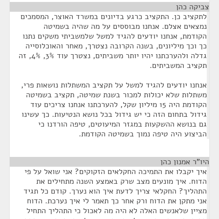
צביקה כהן
¶
לתקציב כן. התקציב כרגע בדיונים במשרד האוצר, המסמכים
נמצאים אצלם. אנחנו מבוססים על מה שהיה בשמיטה
הקודמת, אנחנו יודעים להגיד למשל שלמשביתי משקים נתנו
כך וכך מיליונים, בשנה הקרובה נצטרך, מאחר והאוכלוסייה
גדלה ולהערכתנו יהיו יותר משביתים, נצטרך עוד 3%, 4%, זה
תקציב המשביתים.
אנחנו יודעים להגיד למשל על תקציב המשתלות נושאות פרי,
משתלות שלא יכולות למכור בשנת שמיטה, תקציב בשמיטה
הקודמת היה 15 מיליון שקל, להערכתנו אנחנו צריכים עוד
גידול בתחום הזה כי יש גידול בכל נושא הנטיעות. כך עשינו
גם בנושא ההשקעות במגזר המיעוטים, טיפה הורדנו כי
הביצוע היה טיפה נמוך בשמיטה הקודמת.
היו"ר אמנון כהן
¶
איך יקבלו את התמיכה החקלאים הזקוקים? אני שואל על פי
הדוח. איך מונעים מצב שרק באמצע השנה מתחילים את
התהליך? החקלאי צריך לדעת איך הוא נערך. קודם כל תגיד
אני מתקן את הדוח ורק אחר כך תאמר לי איך נערכת. הדוח
מציין שלאנשים האלה לא היה מה לאכול כי התהליך התחיל