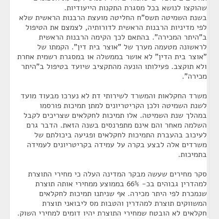
שהוקצו לנושא בכל מסגרת התקנות הייעודיות.
בשנת השמיטה תשס"ח החליטה מועצת הרבנות הראשית שלא
לפי מדיניות הרבנות הראשית לדורותיה, לצמצם את הטיפול
ב"היתר המכירה". בהתאם לכך הקימה הרבנות הראשית
לראשונה מטעמה מערך של "אוצר בית דין". הקמתו של
"אוצר בית הדין" לא אושר בממשלה או במסגרת רשמית אחרת
ולא תוקצב. פעילותו הונעה מהתקציב שיועד בטיפול ב"היתר
מכירה".
משרד החקלאות והמשרד לשירותי דת לא נערכו מבעוד מועד
לשנת השמיטה ולכן הקריטריונים למתן תמיכות פורסמו
במהלך שנת השמיטה. אלו תמיכות לחקלאים שצריכים לקבל
השלמה מאחר והם אינם מתפרנסים בשנה הזאת. הדבר גרם
לעיכוב בהעברת התמיכות לחקלאים ופגיעה ביכולתם של
משרדים אלה לבצע בקרה על עמידה בקריטריונים לעמידה
בתמיכות.
סקר מחירים שעשה מבקר המדינה העלה כי מחירי התוצרת
למהדרין גבוהים בכ- 66% בממוצע ממחירי אותה תוצרת
שנמכרת לפי היתר מכירה. אף שניתנו תמיכות לחקלאים
המשווקים תוצרת למהדרין והטבות מס ליבואני תוצרת
חקלאים לא הובטח שמחירי התוצרת יהיו דומים למחירי השוק.