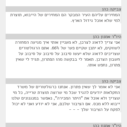
צביקה כהן
¶
המחירים עליהם העיר המבקר הם המחירים של הייבוא, תוצרת
למי שלא אוכל גידול הארץ.
היו"ר אמנון כהן
¶
אני צריך לדאוג לצרכן, לא מעניין אותי איך מגיעה הסחורה
לשווקים, לא יתכן שקיים פער של 66%. אתם הרגולטורים
שצריכים לדאוג שלא יעשו סיבוב על סיבוב על סיבוב על
חשבון הצרכן. תאמר לי בבקשה מהו הפתרון, תגיד לי שאין
פתרון, נחפש אותו.
צביקה כהן
¶
אני לא אומר לך שאין פתרון. אנחנו כרגולטורים של משרד
החקלאות יודעים להגיד שכל מי שרוצה תוצרת טרייה, כל מי
שצריך ולא אוכל את "היתר המכירה", נאפשר במנגנונים שלנו
ייבוא ללא מכס. אם הציבור שלכם, אני לא יודע ואני לא יכול
לפקח על הציבור שלך - - -
היו"ר אמנון כהן
¶