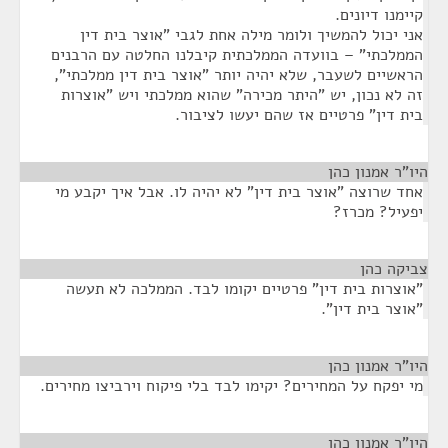
קיימנו דיונים.
אני יכול להמשיך ולומר מילה אחת לגבי "אוצר בית דין
הממלכתי" – בוועדה הממלכתית קיבלנו החלטה עם הרבנים
הראשיים לשעבר, שלא יהיה יותר "אוצר בית דין ממלכתי",
זה לא נכון, יש "היתר מכירה" שהוא ממלכתי ויש "אוצרות
בית דין" פרטיים אז שהם יעשו לציבור.
היו"ר אמנון כהן
¶
אחד שרוצה "אוצר בית דין" לא יהיה לו. אבל איך יקבע מי
יפעיל? מכרז?
צביקה כהן
¶
"אוצרות בית דין" פרטיים יקומו לבד. הממלכה לא תעשה
"אוצר בית דין".
היו"ר אמנון כהן
¶
מי יפקח על המחירים? יקימו לבד בלי פיקוח וירביצו מחירים.
היו"ר אמנון כהן
¶