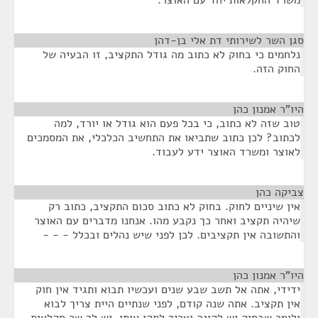
משרד החקלאות יחד עם האוצר.
סגן השר לשירותי דת אלי בן-דהן
¶
נלחמים כי בחוק לא כתוב מה גודל התקציב, זו הבעיה של
החוק הזה.
היו"ר אמנון כהן
¶
טוב שזה לא כתוב, כי בכל פעם הוא גודל או יורד, למה
לכתוב? לכן כתוב שתביאו את התחשיב הכלכלי, את המסמכים
לאוצר ומשרד האוצר ידע לעבוד.
צביקה כהן
¶
אין שיניים לחוק. בחוק לא כתוב סכום התקציב, כתוב רק
שיהיה תקציב ואחר כך נקבע מהו. אנחנו מדברים עם האוצר
והתשובה אין תקציבים. לכן לפני שיש נהלים ובכלל - - -
היו"ר אמנון כהן
¶
ידידי, אתה אל תשב שבע שנים ועכשיו תבוא ותגיד אין חוק
אין תקציב. אתה שנה קודם, לפני שנתיים היית צריך לבוא