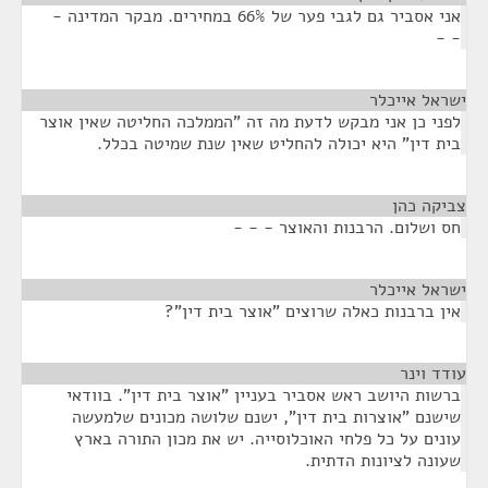
אני אסביר גם לגבי פער של 66% במחירים. מבקר המדינה -
- -
ישראל אייכלר
¶
לפני כן אני מבקש לדעת מה זה "הממלכה החליטה שאין אוצר
בית דין" היא יכולה להחליט שאין שנת שמיטה בכלל.
צביקה כהן
¶
חס ושלום. הרבנות והאוצר - - -
ישראל אייכלר
¶
אין ברבנות כאלה שרוצים "אוצר בית דין"?
עודד וינר
¶
ברשות היושב ראש אסביר בעניין "אוצר בית דין". בוודאי
שישנם "אוצרות בית דין", ישנם שלושה מכונים שלמעשה
עונים על כל פלחי האוכלוסייה. יש את מכון התורה בארץ
שעונה לציונות הדתית.