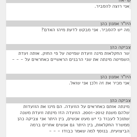
קריאה
¶
אני רוצה להסביר.
היו"ר אמנון כהן
¶
מה יש להסביר. אני מבקש לדעת מיהו האדם?
צביקה כהן
¶
שר החקלאות מינה וועדת שמיטה על פי החוק. אותה ועדת
השמיטה מינתה את שני הרבנים הראשיים כאחראים על - - -
היו"ר אמנון כהן
¶
אני מכיר את זה ולכן אני שואל.
צביקה כהן
¶
מינתה אותם כאחראים על הוועדה. הם מינו את הוועדות
שלהם משנת 2001-2012. הוועדה הזו מינתה וועדת משנה
שתוכל לעבוד כי יש מעט אנשים, בין היתר אני צביקה כהן
ממשרד החקלאות, בין היתר גם אנשים אחרים ברמה
הביצועית. בנוסף למה שאמר כבודו - - -