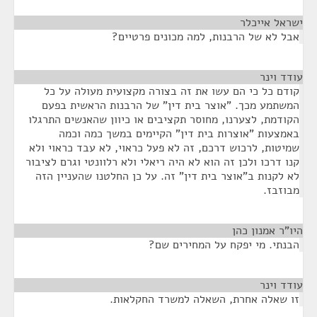
ישראל אייכלר
¶
אבל לא של הרבנות, למה מכונים פרטיים?
עודד וינר
¶
קודם כל כי הם עשו את זה בצורה מקצועית מעולה על כל
המשתמע מכך. "אוצר בית דין" של הרבנות הראשית בפעם
הקודמת, לצערנו, מחוסר תקציבים או כיוון שהאנשים התרגלו
באמצעות "אוצרות בית דין" הקיימים במשך כמה וכמה
שמיטות, לרכוש דרכם, זה לא פעל כראוי, לא עבד כראוי ולא
קנו דרכו ולכן זה הוא לא היה ריאלי ולא רלוונטי וגרם לציבור
לא לקנות ב"אוצר בית דין" זה. על כן החלטנו שהעניין הזה
מבוזבז.
היו"ר אמנון כהן
¶
הבנתי. מי יפקח על המחירים שם?
עודד וינר
¶
זו שאלה אחרת, השאלה למשרד החקלאות.