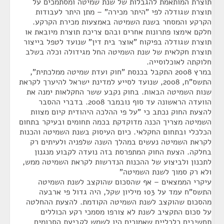
תוצרת המותאמת להגבלות של שנת שמיטה ומסתמכים על
תוצרת שגודלה לפי "היתר מכירה" – מתן היתר לעבודות
הקרקע והמסחר בשנת השמיטה באמצעות מכירת הקרקע.
חלקם אימצו פתרונות אחרים ובהם צריכת תוצרת מיובאת או
תוצרת שגודלה בפיקוח "אוצר בית דין" שנועד לטפל בייצור
תוצרת חקלאית של שנת השמיטה החל מגידולה וכלה בשלב
חלוקתה לאוכלוסייה.
במרץ 2008 התקבל בכנסת "חוק ועדת שמיטה ממלכתית",
התשס"ח, 2008, שנועד לסייע למדינת ישראל להיערך לקראת
שנות השמיטה הבאות. בחוק נקבע ששר החקלאות ימנה את
הוועדה הראשונה עד סוף נובמבר 2008. בדברי ההסבר
להצעת החוק נכתב כי "על פי ההלכה היהודית קיום מצוות
השמיטה מצריך הכנה מדוקדקת בכמה תחומים ובעיקר בתחום
הכלכלי ובתחום החקלאי. כיום העיסוק בשנת השמיטה והכנות
לקראת השמיטה נעשים במהלך השנה שלפניה ולעיתים רק
בחלקה. הצעת החוק המתפרסת בזה נועדה לקבוע מנגנון
לתכנון ולביצוע של ההכנות הנדרשות לקראת השמיטה ממש,
ולא רק סמוך לשנת השמיטה"
עיקרי הממצאים – אף שהסכום שהוקצב לשנת השמיטה
התשס"ח עמד על 103 מיליון שקל, היה גדול פי ארבעה
מהסכום שהוקצב לשנת השמיטה הקודמת. להצעת ההחלטה
על סכום התקציב לשנת לא צורפו מסמכי רקע הכוללים
תחשיבים כלכליים שאמורים היו לשמש לקביעת הסכומים