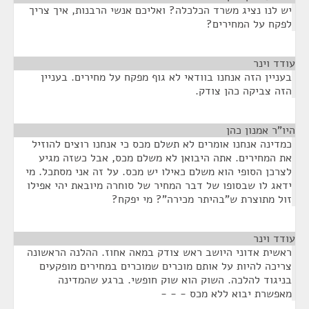
יש לנו נציג משרד הכלכלה? ואליכם אנשי הרבנות, איך צריך
לפקח על המחירים?
עודד וינר
¶
בעניין הזה אנחנו בוודאי לא גוף מפקח על מחירים. בעניין
הזה צביקה כהן צודק.
היו"ר אמנון כהן
¶
כמדינה אנחנו אומרים לא תשלם מכס כי אנחנו רוצים להוזיל
את המחירים. אתה היבואן לא משלם מכס, אבל כשזה מגיע
לצרכן הסופי הוא משלם כאילו יש מכס. על זה אני מסתכל. מי
ידאג לו שבסופו של דבר המחיר של סוחרה מיובאת יהי אפילו
זול מתוצרת ש"בהיתר מכירה"? מי יפקח?
עודד וינר
¶
ראשית אדוני היושב ראש צודק במאה אחוז. ההלנה הראשונה
צריכה להיות על אותם מוכרים שמוכרים במחירים מופקעים
בניגוד להלכה. השוק הוא שוק חופשי. ברגע שהמדינה
מאפשרת יבוא ללא מכס - - -