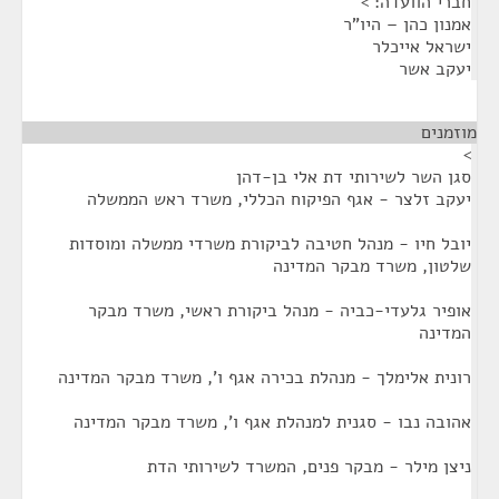
חברי הוועדה: >
אמנון כהן – היו"ר
ישראל אייכלר
יעקב אשר
מוזמנים
¶
>
סגן השר לשירותי דת אלי בן-דהן
יעקב זלצר - אגף הפיקוח הכללי, משרד ראש הממשלה
יובל חיו - מנהל חטיבה לביקורת משרדי ממשלה ומוסדות
שלטון, משרד מבקר המדינה
אופיר גלעדי-כביה - מנהל ביקורת ראשי, משרד מבקר
המדינה
רונית אלימלך - מנהלת בכירה אגף ו', משרד מבקר המדינה
אהובה נבו - סגנית למנהלת אגף ו', משרד מבקר המדינה
ניצן מילר - מבקר פנים, המשרד לשירותי הדת