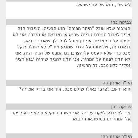
לא שלי, הוא של עם ישראל.
צביקה כהן
¶
הציבור שלא אוכל "היתר מכירה" הוא הבעיה. הציבור הזה
צריך לאכול תוצרת טרייה שהיא או מיובאת או מנכרי. אני לא
מפקח על המחירים. אני כן אוכל לומר לך שאנחנו נדאג,
ודאגנו אז, שלפחות על הגזר שמגיע מחו"ל לא ישולם שקל
מכס כדי שלא יועמס על הצרכן גם המכס של הגזר הזה. אני
לא יודע לפקח על המחיר, אני יודע להגיד שיהיה יבוא רציף
וסדיר ללא מכס. זה הרעיון.
היו"ר אמנון כהן
¶
הוא יחשב לצרכן כאילו שילם מכס. איך אני בודק את זה?
צביקה כהן
¶
אני לא יודע לפקח על זה. אני משרד החקלאות לא יודע לפקח
על המחירים בסיטונאות ייבוא.
היו"ר אמנון כהן
¶