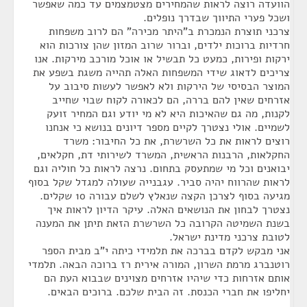
הוועדה רוצה לראות שהמחירים מצטמצמים עד כמה שאפשר
ושכל פערי התיווך שבדרך נופלים.
צרכני תוצרת הנמכרת ב"היתר מכירה" הם לרוב משפחות
חרדיות ברוכות ילדים, וברור שרוב המזון שהן צורכות הוא
ירקות ופירות, כמעט כל תבשיל או אוכל מורכב מירקות. אנו
צריכים לדאוג שידי המשפחות האלה תהייה משגת בשפע את
המוצר הבסיסי של הירקות ולא לאפשר לעשות סיבוב על
אזרחים שאין להם בררה, הם לכאורה לקוח שבוי שחייב
לקנות, מה גם שהאיכות היא לא מי יודע וגם המחיר זועק
לשמיים. אולי נצטרך לקיים מספר דיונים בנושא כי אנחנו
רוצים לראות את כל השרשרת, את כל החיבור: משרד
החקלאות, הרבנות הראשית, המשרד לשירותי דת, חקלאים,
יבואנים וכל מי שמתעסק בתחום. נרצה לראות כל חוליה וגם
לראות שהרווח יהיה סביר. עגבנייה שעולה למגדל שקל בסוף
מגיעה בסוף לצרכן הקצה שנאלץ לשלם עבורה 10 שקלים.
נצטרך לבחון את הנושאים האלה. עיקר הדיון לראות איך
בשנת השמיטה הקרובה כל השרשרת הזאת תיתן את המענה
לטובת צרכני מדינת ישראל.
אני מבקש לקדם בברכה את תלמידי כיתה י"ב מבית הספר
רוטנברג מרמת השרון, המורה אירית רז ברוכה הבאה. תלמדי
אותם אזרחות כדי שיהיו אזרחים מצוינים שבבוא העת הם
יחליפו את חברי הכנסת. זה הבית שלכם. ברוכים הבאים.