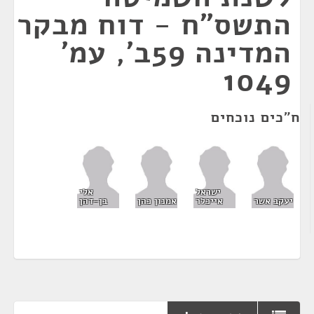
התשס"ח - דוח מבקר
המדינה 59ב', עמ'
1049
ח"כים נוכחים
ישראל
אלי
יעקב אשר
אייכלר
אמנון כהן
בן-דהן