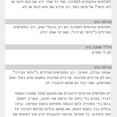
חקלאים שזקוקים לתמיכה, מתי כל אחד ידע אם הוא זכאי או
לא זכאי? אל תיתן כסף, רק שידע אם הוא זכאי או לא.
צביקה כהן
¶
חקלאים שזכאים לתמיכה הם רק בכשלי שוק, רוב החקלאים
מגדלים ב"היתר מכירה", ואת זה אתה יודע.
היו"ר אמנון כהן
¶
תן לי פתרון.
צביקה כהן
¶
אנחנו עבדנו, עשינו. רוב החקלאים מגדלים ב"היתר מכירה".
הם לא צריכים תמיכות. צריכים תמיכות במקום שיש כשלי שוק
מסוימים, ואני יכול גם אותם להסביר לך.
יש חקלאים שרוצים להשבית את משקם מתוך אמונה שאסור
לגדל. כאדם בלי כיפה על הראש אני חושב, שצריך לתמוך
בהם כדי שתהייה להם הכנסה מסוימת בשנת שמיטה. בנינו
נהלים כבר בשנת 2007, את אותם נהלים נפרסם לציבור עד
סוף החודש. כל חקלאי שרוצה להשבית יודע איך לעשות את