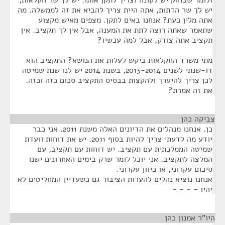
ולומר שבחוק יש לקונה וצריך לתקן אותו. יש לך שר חקלאות,
יש לך שר הדתות, אתה היית צריך להביא את זה לממשלה. מה
אתה מלין כעת? אנחנו באים לתקן. מצפים מאיש מקצוע
שתאמר שאתה רוצה לתת את המענה, אבל אין לך תקציב. אין
תקציב אתה צודק, אבל למה עכשיו?
מתי משרד החקלאות ביקש לעלות את הנושא? התקציב הוא
דו-שנתי לשנים 2013-2014, בשנת 2014 יש לנו שנת שמיטה
לכן צריך להיערך ולהקצות בבסיס התקציב סכום כזה וכזה.
את זה אמרת?
צביקה כהן
¶
כן. אנחנו מנהלים את הדיונים האלה משנת 2011. אני כבר
יודע מה לדעתי צריך להיות בסוף 2011. יש את דוחות וועדת
שמיטה הממלכתית עם תקציב. יש דוחות עם תקציב, עם
המלצה לתקציב. אני יוכל לומר שרק בימים האחרונים ישנו
סיכום עקרוני, או כיוון עקרוני.
אנחנו נוציא נהלים להערות הציבור גם כשעדיין המחליטים לא
יהיו - - - -
היו"ר אמנון כהן
¶