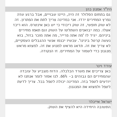
היו"ר אמנון כהן
¶
גם בתחום הסלולר זה היה, היינו שבויים, אבל ברגע שזה
נפרץ המחירים ירדו. אני כמדינה צריך לתת את הפתרון. זה
לא שוק חופשי, זה שוק ריכוזי כי יש כאן אינטרס. הוא ריכז
אצלו. כמה יבואנים השתלטו על השוק וגם תאמו מחירים
ביניהם. יגיד לו 'מה אתה פרייר, מה אתה מוכר בזול, בוא
נעשה קרטל בינינו'. עכשיו יכנסו אנשי ההגבלים העסקיים,
לא צריך את זה. תדאג מראש למנוע את זה. למצוא מראש
מנגנון כדי לשמור על המחירים. זו הנקודה.
עודד וינר
¶
כאן צריכים את משרד הכלכלה. הדוח מצביע על עובדה
שהמחירים הם גבוהים ב- 66%. לנו אסור לומר אנחנו לא
יודעים לטפל בזה. המדינה יכולה לטפל בכל. צריך לדעת
לטפל ולמצוא את המנגנון.
ישראל אייכלר
¶
התשובה היחידה היא להציף את השוק.