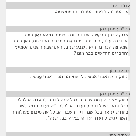
עודד וינר
¶
או הסברה. לדעתי הסברה גם מתאימה.
היו"ר אמנון כהן
¶
צביקה כהן בבקשה שני דברים נוספים. נמצא כאן החוק
שדיברת עליו, חוק טוב. מינו את החברים החדשים, כאן כתוב
שתקופת הכהונה היא לשבע שנים. האם שבע השנים הסתיימו
והחברים החדשים כבר מונו?
צביקה כהן
¶
החוק הוא משנת 2008. לדעתי הם מונו בשנת 2009.
היו"ר אמנון כהן
¶
בחוק מצוין שאתם צריכים בכל שנה לדווח לוועדת הכלכלה.
בכל ינואר יש לדווח לוועדת הכלכלה. "הוועדה תגיש לשר
בחודש ינואר בכל שנה דין וחשבון הכולל את סיכום פעולותיה
והשר יגיש לוועדה עד 31 במרץ בכל שנה".
צביקה כהן
¶