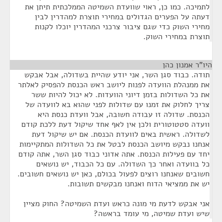
לתמיכה. כמו כן, ראוי שוועדת השמיטה הממלכתית תיתן את
דעתה על הפערים הגדולים במחירי תוצרת למהדרין לבין
מחירי השוק כדי שגם ציבור צרכני המהדרין יוכלו לקנות
תוצרת במחירי השוק.
היו"ר אמנון כהן
¶
תודה. כבוד סגן השר, אני יודע שהיית בשדולה, אבל אבקש
את ממנהלת הוועדה לפנות ליושב ראש הכנסת להפסיק לאלתר
את כל השדולות בזמן דיוני הוועדות. לא יכול להיות ששר
צריך לחלוק את זמנו עם שדולות לפני שהוא בא לוועדה של
הכנסת. שדולה זו עבודה חשובה, אבל וועדת כנסת היא
וועדה סטטוטורית ולכן אין לאף אחד שיקול דעת ללכת קודם
לשדולה. ראשית באים לוועדת הכנסת. אם יש שיקול דעת
אנחנו נבקש מיושב הכנסת לבטל את כל השדולות המתקיימות
יחד עם פעילות הכנסת. אתה אדוני כבוד סגן השר, אתה קודם
כל בוועדה ואחר כך השדולה. עם כל הכבוד, יש נושאים
חשובים שאנחנו רוצים לפעול בכולם, כאן יש נושאים חשובים.
יש את ממציאי הדוח ואנחנו מבקשים תשובות.
אני אבקש לדעת מי מונה כראש ועדת השמיטה? החוק מציין
שיש ועדת שמיטה, מי עומד בראשה?