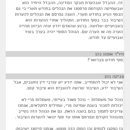
זה. ההבדל שבהערת מבקר המדינה, ההבדל היחיד הוא
שבשמיטה הקודמת פרסמנו את הנהלים בחודש תשרי כי גם
הכסף הגיע בחודש תשרי. השנה נפרסם את הנהלים להערות
הציבור כבר בסוף החודש. התהליך אחרי ההערות הוא
כשבועיים-שלושה. ברגע שהאדם יודע שזה הכיוון תהייה
הערה פה או הערה שם. הנוהל הסופי יהיה בערך בעוד
שבועיים עד חודש.
היו"ר אמנון כהן
¶
סוף חודש פברואר?
צביקה כהן
¶
אני לא יכול להתחייב. אתה יודע יש עורכי דין וחשבים, אבל
הציבור ידע, הציבור שרוצה להשבית הוא ציבור קטן.
נוהל של משתלות – נוהל מאוד בעייתי, משתלות פרי לא
יכולות למכור בשנת שמיטה פרי, שתילים לחקלאים, אנחנו
צריכים לתמוך בהם בשנה הזאת. גם את הנוהל הזה נטייב
מהנוהל הקודם ונפרסם אותו עד סוף ינואר להערות הציבור.
כן הפקנו לקחים וכן החוק הזה מומש. אנחנו קיימנו ישיבות,