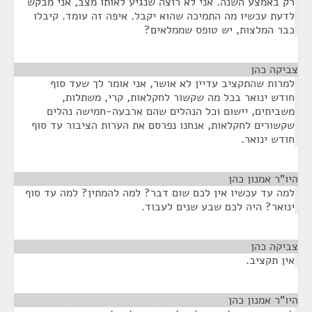
רק באמצע השנה. אני לא רוצה שנגיע לאותו מצב, אני מבקש
לדעת עכשיו מה התמיכה שהוא יקבל. איפה זה עומד. קיבלו
כבר המלצות, יש טופס שממלאים?
צביקה כהן
¶
למרות שהתקציב עדיין לא אושר, אני אומר לך שעד סוף
חודש ינואר בכל מה שקשור לחקלאות, קרי, משתלות,
משביתים, יישום וכל הנהלים שהם ארבעה-חמישה נהלים
שקשורים לחקלאות, אנחנו נפרסם את הערות הציבור עד סוף
חודש ינואר.
היו"ר אמנון כהן
¶
למה עד עכשיו אין לכם שום דבר? למה להמתין? למה עד סוף
ינואר? היה לכם שבע שנים לעבוד.
צביקה כהן
¶
אין תקציב.
היו"ר אמנון כהן
¶