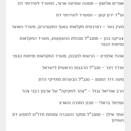
אפרים אלטמן - ממונה שמיטה ארצי, המשרד לשירותי דת
עו"ד ירון קטן - המשרד לשירותי דת
מעין נשר - רפרנטית חקלאות באגף התקציבים, משרד האוצר
צביקה כהן - סמנכ"ל מנהלת ההשקעות, משרד החקלאות
ופיתוח הכפר
אהוד אלפרט - הרשות לתכנון, משרד החקלאות ופיתוח הכפר
עודד וינר - מנכ"ל הרבנות הראשית לישראל
משה דוד הופמן - מנכ"ל הכשרות מחזיקי הדת
הרב אוריאל גנזל - "צהר לחקיקה" של ארגון רבני צהר
עמיטל בראלי - מכון התורה והארץ
שחר אילן - סמנכ"ל מחקר והסברה עמותת חדו"ש לחופש דת
ושוויון