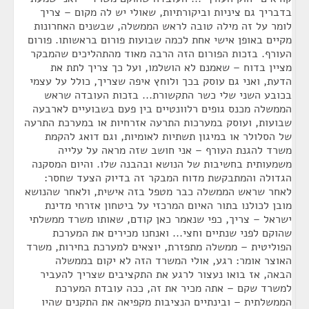
בדבריך גם ציניות וביקורתיות, שאולי יש לה מקום – צריך
לומר על זה מילה טובה לראש הממשלה, שבשנים האחרונות
מקיים באופן אישי אחת לכמה שבועות פורום בראשותו. פורום
העורף. בזכות הפורום הזה הרבה מאוד מהתהליכים שהמבקר
מציין בדוח – שאמנם לא הושלמו, ועל כך צריך לתת את
הדעת, ואני גם עוסק בכך ולוחץ איפה שצריך, כולל על עצמי
בכובע השני שלי כשר התקשורת... בזכות העובדה שראש
הממשלה מכנס גופים רלוונטיים בין פעם בשבועיים לארבעה
שבועות, ועוסק במערכות התרעה אזרחיות או במערכת התרעה
של הסלולר או במיגון תשתיות לאומיות, וגם דואג להקמת
משרד להגנת העורף – אני חושב שזה מראה על עלייה
משמעותית בחשיבות של הנושא ובהבנה שלו. והיום המסקנה
הגדולה והמתבקשת מדוח המבקר זה בדיוק הצעד שחסר:
לאחר שראש הממשלה כבר מטפל בזה אישית, ולאחר שהנושא
מובן לכולנו בתור האיום המרכזי על ביטחון אזרחי מדינת
ישראל – צריך, כפי שנאמר כאן קודם, שאותו משרד ממשלתי
שהוקם לפני שנתיים וחצי... ואנחנו מכירים את המערכת
הפוליטית – ממשלה מתפזרת, יוצאים למערכת בחירות, משרד
האוצר אומר: רגע, אולי המשרד הזה לא יקום בממשלה
הבאה, אז בואו נעצור לרגע את התקציבים שצריך להעביר
למשרד שקם – אתה מכיר את זה, ככה עובדת המערכת
הממשלתית – ובינתיים הנציבות מקפיאה את התקנים שהיו