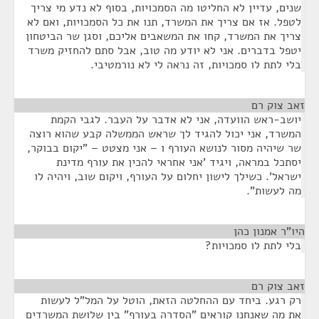
שנים, עדיין לא החליטו מה הסמכויות, בסוף לא נדע מי צריך
לטפל. אז אם צריך את המשרד, תנו את כל הסמכויות, ואם לא
צריך את המשרד, קחו את המשאבים אליכם, וסגן שר הביטחון
יטפל בדברים. אני לא יודע מה טוב, אבל סתם להחזיק משרד
בלי לתת לו סמכויות, זה נראה לי לא נורמטיבי.
זאב צוק רם
¶
יושב-ראש הוועדה, אני לא אדבר על העבר. לגבי הקמת
המשרד, אני יכול להגיד לך שראש הממשלה קבע שהוא רוצה
שר שיהיה מסור לנושא העורף ו – אני מצטט – "יקום בבוקר,
יסתכל במראה, ויגיד 'אני אחראי להכין את עורף מדינת
ישראל'. כשילך לישון יחלום על העורף, ויקום שוב, ויהיה לו
מה לעשות".
היו"ר אמנון כהן
¶
בלי לתת לו סמכויות?
זאב צוק רם
¶
רק רגע. ביחד עם ההחלטה הזאת, הוטל על המל"ל לעשות
את מה שאנחנו קוראים "הסדרה בעורף" בין שלושת המשרדים