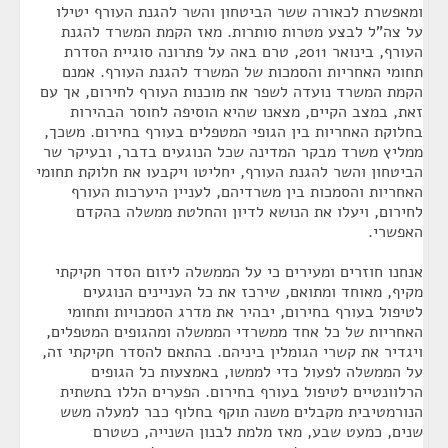
ומאפשרת לכאורה ששר הביטחון והשר להגנת העורף יטילו
על צה"ל לבצע מטרות סותרות. מאז הקמת המשרד להגנת
העורף, בינואר 2011, טרם באה על פתרונה סוגיית הסדרת
תחומי האחריות והסמכות של המשרד להגנת העורף. אמנם
הקמת המשרד נועדה לשפר את מוכנות העורף לחירום, אך עם
זאת, במצב הקיים, מצאנו שהיא הוסיפה לחוסר הבהירות
בחלוקת האחריות בין הגופי המטפלים בעורף בחירום. משכך,
ממליץ משרד מבקר המדינה שכל הנוגעים בדבר, ובעיקר שר
הביטחון והשר להגנת העורף, יחליטו ויקבעו את חלוקת תחומי
האחריות והסמכות בין משרדיהם, לעניין היערכות העורף
לחירום, ויעלו את הנושא לדיון והחלטת ממשלה בהקדם
האפשרי.
אנחנו חוזרים ומעירים כי על הממשלה ליזום הסדר חקיקתי
מקיף, מאוחד ומתואם, שירכז את כל העניינים הנוגעים
לטיפול בעורף בחירום, יבהיר את מדרג הסמכויות ותחומי
האחריות של כל אחד ממשרדי הממשלה ומהגופים המטפלים,
ויגדיר את קשרי הגומלין ביניהם. בהתאם להסדר חקיקתי זה,
על הממשלה לפעול כדי לממשו, באמצעות כל הגופים
הרלוונטיים לטיפול בעורף בחירום. הפערים הללו בתשתית
הנורמטיבית מקבלים משנה תוקף בחלוף כבר למעלה משש
שנים, כמעט שבע, מאז מלמת לבנון השנייה, כשטרם