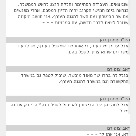
שנמצאים. העבודה הסתיימה וחלקה הוצג לראש הממשלה.
כנראה ביום חמישי הקרוב יהיה הדיון המסכם, אחרי מפגשים
עם שר הביטחון ועם השר להגנת העורף. אני חושב ומקווה
שנוכל לצאת לדרך חדשה, עם סמכויות - - -
היו"ר אמנון כהן
¶
אבל עדיין יש בעיה, כי אותו שר שמטפל בעורף, יש לו עוד
משרדים שהוא צריך לטפל בהם.
זאב צוק רם
¶
בגלל זה בחרו שר מאוד מוכשר, שיכול לטפל גם במשרד
התקשורת וגם במשרד להגנת העורף.
היו"ר אמנון כהן
¶
אבל למה סגן שר הביטחון לא יכול לטפל בזה? הרי רק את זה
יש לו.
זאב צוק רם
¶
לא. אני אתן לך - - -