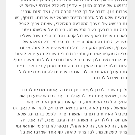
ובנושא של ערכות המגן – עדיין לא לכל אזרחי ישראל יש
ערכות מגן. דובר על כך לפני הרבה זמן, ועד היום אנחנו
יודעים שלא לכל אזרחי מדינת ישראל יש ערכות. בנוסף, יש
גם הנושא של מערך ההתרעה הסלולרי, שאתה צריך לטפל
בזה גם בכובעך כשר התקשורת. דיברו על איזשהו ניסוי
באחת הערים בארץ שהכול קרס. והדבר הכי חשוב שעליו
מצביע הדוח זה הסמכות – מי בר סמכא בכל הנושא של
העורף, השלטון המקומי, בכל תרחיש שיכול להיות. אנחנו
מדינה מוקפת אויבים, ותמיד מדברים שבכל רגע יכול להיות
פה שינוי מצב ולכן צריכים להיות מוכנים לכל תרחיש. בנוסף,
היום כולם יודעים שאין דבר כה חזית ועורף, כי כולנו חזית –
גם העורף הוא חזית. לכן אנחנו צריכים להיות מוכנים לכל
דבר שיכול לקרות.
ולכן חשבנו לנכון לקיים דיון בפגרה. אנחנו מודים לכבוד
השר, שמצא את הזמן לבוא לדיון. אני מבקש שתעדכן את
הוועדה לגבי הסמכויות, כי קראנו בעיתון היום שראש
הממשלה עדיין לא הכריע בנושא. שיכריע, לכאן או לכאן, גם
בשביל האזרחים וגם כי המשרד צריך לטפל בדברים. שלא,
אם חס וחלילה יקרה משהו, יהיה פינג-פונג, "זה אני, זה
אתה, זה לא אני, זה לא אתה", ובסוף לא נדע מי אחראי ומי
צריך לעשות מה. לכן צריך להיות גוף אחד שמרכז את כל