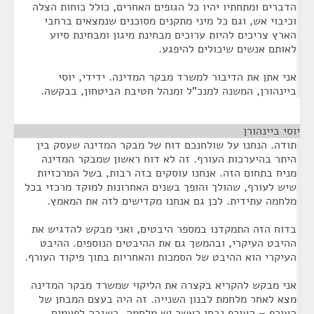
הדברים ומתחתיו יהיו כל הגופים האחרים, כולל כוחות הצלה
וכיבוי אש, וגם כל מיני מתקנים מסוכנים שנמצאים ברחבי
הארץ צריכים להיות ערוכים מבחינת מיגון ומבחינת סיוע
לאותם אנשים שיכולים להיפגע.
אני אתן את הדיבור למשרד מבקר המדינה. ידידי, יוסי
ביינהורן, המשנה למנכ"ל ומנהל חטיבת הביטחון, בבקשה.
יוסי ביינהורן
¶
תודה. הנחנו על שולחנכם דוח של מבקר המדינה שעסק בין
היתר בהיערכות העורף. זה לא דוח ראשון שמבקר המדינה
מניח בתחום הזה. אנחנו עוסקים בזה רבות, בשל המרכזיות
שיש לעורף, שהולך והופך בשנים האחרונות למוקד מרכזי בכל
מלחמה עתידית. לכן גם אנחנו מקדישים לזה את המאמץ.
בדוח הזה התמקדנו במספר היבטים, ואני מבקש להדגיש את
ההיבט העיקרי, ובהמשך גם את ההיבטים הנוספים. ההיבט
העיקרי הוא ההיבט של הסמכות והאחריות בתוך פיקוד העורף.
אני מבקש להקריא בקצרה את הליקוי שמשרד מבקר המדינה
מצא לאחר מלחמת לבנון השנייה. זה היה בעצם המבחן של
העורף – העורף נבחן כאשר יש מלחמה. בשגרה לפעמים