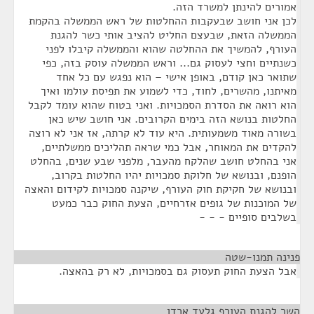
אמורים להינתן למשרד הזה.
לכן אני חושב שבעקבות ההחלטות של ראש הממשלה בהקמת
הממשלה הזאת, שבעצם החליט להציב אותי כשר להגנת
העורף, להמשיך את ההחלטה שהוא והממשלה קיבלו לפני
כשנתיים וחצי לעסוק גם... וראש הממשלה עוסק בזה, כפי
שתואר כאן קודם, באופן אישי – הוא נפגש עם כל אחד
מאיתנו, מהשרים, לחוד, כדי לשמוע את תפיסת עולמו ואיך
הוא רואה את הסדרת הסמכויות. ואני בטוח שהוא עומד לקבל
החלטות בנושא הזה בימים הקרובים. אני חושב שיש כאן
בשורה מאוד משמעותית. היא עוד לא קרתה, אז אני לא רוצה
להקדים את המאוחר, אבל כמי שראה תהליכים ממשלתיים,
אני בהחלט חושב שהלקח מהעבר, מלפני שבע שנים, בהחלט
הופנם, ובנושא של חלוקת סמכויות יהיו החלטות בקרוב,
ובנושא של חקיקת חוק העורף, שיקנה סמכויות לקידום והאצה
של המוכנות של גופים אזרחיים, הצעת החוק כבר כמעט
בשלבים סופיים - - -
פנינה תמנו-שטה
¶
אבל הצעת החוק תעסוק גם בסמכויות, לא רק בהאצה.
השר להגנת העורף גלעד ארדן
¶