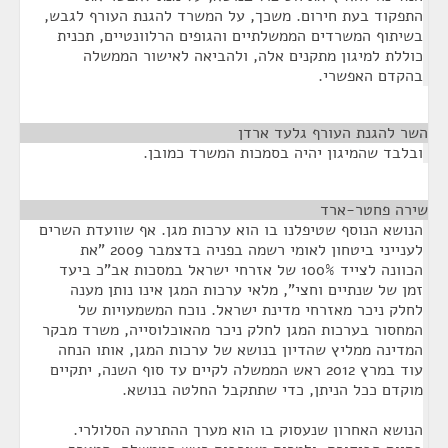
התפקוד בעת חירום. משכך, על המשרד להגנת העורף לגבש,
בשיתוף המשרדים הממשלתיים והגופים הרלוונטיים, תכנית
כוללת למיגון מתקנים אלה, ולהביאה לאישור הממשלה
בהקדם האפשרי.
השר להגנת העורף גלעד ארדן
¶
ובלבד שהמיגון יהיה בסמכות המשרד כמובן.
שירה פחטר-ארד
¶
הנושא הנוסף שטיפלנו בו הוא ערכות מגן. אף שוועדת השרים
לענייני ביטחון לאומי רשמה בפניה בדצמבר 2009 "את
הכוונה לצייד 100% של אזרחי ישראל במסכות אב"כ ביעד
זמן של שנתיים וחצי", מלאי ערכות המגן אינו נותן מענה
לחלק ניכר מאזרחי מדינת ישראל. נוכח המשמעויות של
המחסור בערכות המגן לחלק ניכר מהאוכלוסייה, משרד מבקר
המדינה ממליץ שהדיון בנושא של ערכות המגן, אותו הנחה
עוד במרץ 2012 ראש הממשלה לקיים עד סוף השנה, יתקיים
מוקדם ככל הניתן, כדי שתתקבל החלטה בנושא.
הנושא האחרון שנעסוק בו הוא מערך ההתרעה הסלולרי.