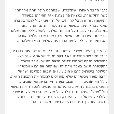
כולל כוח אדם.
לגבי הדבר האחרון שהזכרת, שבהחלט חונה תחת אחריותי
כשר התקשורת, נמצאת פה נציגת אגף החירום במשרד
התקשורת והיא תוכל להרחיב על זה. אני יכול לומר בקצרה
שאני כבר קיימתי בנושא הזה מספר דיונים, וההכרעות
נתקבלו. כדי לכפות על חברות הסלולר להציע ללקוחות שלהן
את אותה מערכת מסר אישי, שגם אם רשת הסלולר קורסת
האזרחים יוכלו לקבל את ההתרעה לטלפון הנייד שלהם...
יש עדיין בעיות שצריך לפתור, והן לא ייקחו שבועות בודדים,
כי יד ימין של המדינה לא יודעת מי יד שמאל עושה: ראש
הממשלה הנחה שהטכנולוגיה הזאת תיושם, אבל משרד
התקשורת יישם בעבר מדיניות שפותחת את יבוא מכשירי
הסלולר בישראל ליבוא חופשי, ואז יובּאו למדינת ישראל
הרבה מאוד מכשירים שלא מסוגלים לתמוך את התכונה הזאת,
כולל האייפונים. דרך אגב, בארצות-הברית האייפונים כן
תומכים בתכונה הזאת. כרגע אנחנו מנסים להסדיר את הנושא
מול "אפל" העולמית וגם להגביל אולי את היבוא של מכשירי
סלולרי לישראל כך שיהיו רק מכשירים שתומכים בתכונה
הזאת. התהליך הזה כרגע בעדיפות מאוד גבוהה.