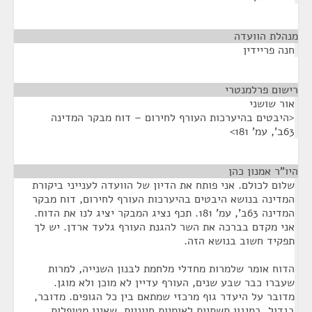
מנהלת הוועדה
¶
חנה פריידין
רישום פרלמנטרי
¶
אור שושני
<היבטים בהיערכות העורף לחירום – דוח מבקר המדינה
63ב', עמ' 181>
היו"ר אמנון כהן
¶
שלום לכולם. אני פותח את הדיון של הוועדה לענייני ביקורת
המדינה בנושא היבטים בהיערכות העורף לחירום, דוח מבקר
המדינה 63ב', עמ' 181. תכף נציג המבקר יציג לנו את הדוח.
אני מקדם בברכה את השר להגנת העורף גלעד ארדן. יש לך
תפקיד חשוב בנושא הזה.
הדוח אומר שלמרות מחדלי מלחמת לבנון השנייה, למרות
שעברו כבר שבע שנים, העורף עדיין לא מוכן ולא מוגן.
מדובר על היעדר גוף מרכזי שמתאם בין כל הגופים. מדובר,
בגדול, במיגון תשתיות לאומיות חיוניות, שאינן מטופלות,