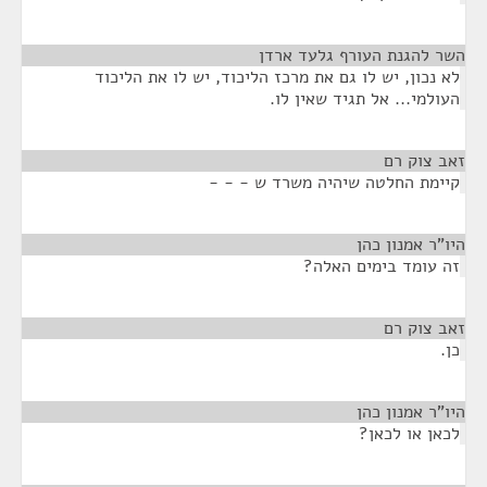
השר להגנת העורף גלעד ארדן
¶
לא נכון, יש לו גם את מרכז הליכוד, יש לו את הליכוד
העולמי... אל תגיד שאין לו.
זאב צוק רם
¶
קיימת החלטה שיהיה משרד ש - - -
היו"ר אמנון כהן
¶
זה עומד בימים האלה?
זאב צוק רם
¶
כן.
היו"ר אמנון כהן
¶
לכאן או לכאן?