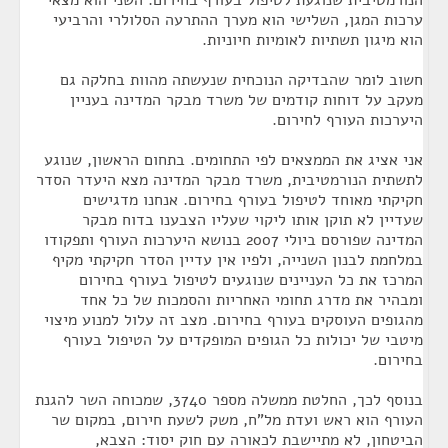
הנורמטיבית שנוגעת לטיפול בעורף בחירום. השני הוא מצאי
ערכות המגן, השלישי הוא מערך ההתרעה הסלולרי והרביעי
הוא מיגון תשתיות לאומיות חיוניות.
חשוב לומר שהבדיקה הנוכחית שנעשתה מהוות בחלקה גם
מעקב על דוחות קודמים של משרד מבקר המדינה בעניין
היערכות העורף לחירום.
אני אציג את הממצאים לפי התחומים. בתחום הראשון, שנוגע
לתשתית הנורמטיבית, משרד מבקר המדינה מצא היעדר הסדר
חקיקתי מאוחד לטיפול בעורף בחירום. אנחנו מדגישים
שעדיין לא תוקן אותו ליקוי שעליו הצבענו בדוח מבקר
המדינה שפורסם ביולי 2007 בנושא היערכות העורף ותפקודו
במלחמת לבנון השנייה, ולפיו אין עדיין הסדר חקיקתי מקיף
המרכז את כל העניינים שנוגעים לטיפול בעורף בחירום
ומבהיר את מדרג תחומי האחריות והסמכות של כל אחד
מהגופים העוסקים בעורף בחירום. מצב זה עלול למנוע מיצוי
מיטבי של יכולות כל הגופים המופקדים על הטיפול בעורף
בחירום.
בנוסף לכך, החלטת ממשלה מספר 3740, שמכוחה השר להגנת
העורף הוא ראש ועדת מל"ח, משק לשעת חירום, במקום שר
הביטחון, לא מתיישבת לכאורה עם חוק יסוד: הצבא,