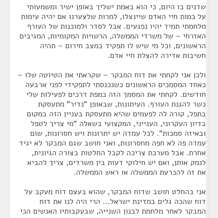
שדנים בו היום, כי הוא באמת ישליך באופן ישיר ומשמעותי
על כמות חיי האדם שיינצלו, למרות שלצערנו אם יהיה עימות
מלחמתי תמיד יהיו נפגעים. אבל לסדר ולמוכנות של העורף
האזרחי – של משרדי הממשלה, הרשויות המקומיות, המגיבים
הראשונים, וכל מי שיש לו תפקיד במצב חירום – תהיה
חשיבות אדירה להצלת חיי אדם.
ולכן אני לקחתי את דוח המבקר – שקראתי את הטיוטה שלו –
כאחד המסמכים הראשונים כשנכנסתי לתפקידי לפני ארבעה
חודשים. לקחתי את המסמך הזה כמפת דרכים לפעילות שלי
כשר להגנת העורף. העיתונות, שבאופן "נדיר" מתעסקת
בתפל, קורה לה לפעמים שהיא מתעסקת בעניין הזה במקום
בדיון העקרוני, הענייני, המקצועי בשאלה "מי צריך לטפל
ובאיזה סמכות". לכל עמדה יש יתרונות ויש חסרונות, שום
עמדה פה לא חפה מחסרונות, ואני חושב שגם המבקר לא יגיד
אחרת. אבל מערכת צריכה לקבל החלטות בצורה הגיונית,
לנמק אותן, ואם יש חילוקי דעות בין משרדים, צריך להביא
את זה להכרעת הממשלה או ראש הממשלה.
אני בהחלט חושב שדוח המבקר, שהוא בעצם דוח מעקב על
דוח שהכה גלים במדינת ישראל... הרי היה לנו את דוח
המבקר לאחר מלחמת לבנון השנייה, שבעקבותיו האנשים הכי