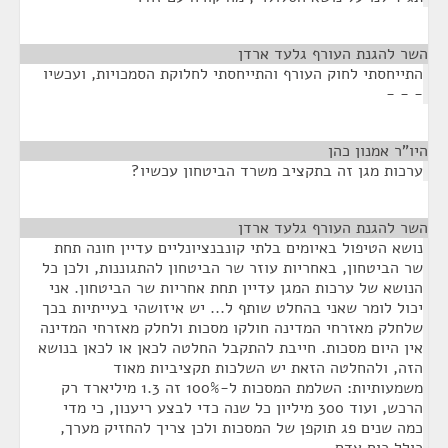
השר להגנת העורף גלעד ארדן
¶
התייחסתי לחוק העורף והתייחסתי לחלוקת הסמכויות, ועכשיו
- - -
היו"ר אמנון כהן
¶
ערכות מגן זה בתקציב משרד הביטחון עכשיו?
השר להגנת העורף גלעד ארדן
¶
נושא הטיפול באיומים בלתי קונבנציונליים עדיין חונה תחת
שר הביטחון, באחריות עוזר שר הביטחון להתגוננות, ולכן כל
הנושא של ערכות המגן עדיין תחת אחריות שר הביטחון. אני
יכול לומר שאני בהחלט שותף ל... יש איזושהי בעייתיות בכך
שלחלק מאזרחי המדינה חולקו מסכות ולחלק מאזרחי המדינה
אין היום מסכות. חייבת להתקבל החלטה לכאן או לכאן בנושא
הזה, ולהחלטה הזאת יש השלכות תקציביות מאוד
משמעותיות: השלמת המסכות ל-100% זה 1.3 מיליארד רק
הרכש, ועוד 300 מיליון כל שנה כדי לבצע ריענון, כי מדי
כמה שנים פג תוקפן של המסכות ולכן צריך להחזיק מערך,