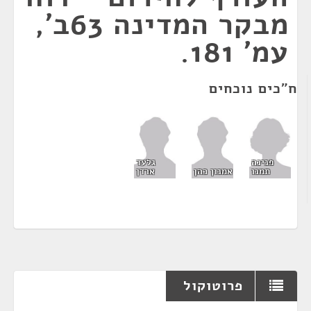
מבקר המדינה 63ב',
עמ' 181.
ח"כים נוכחים
פנינה
גלעד
תמנו
אמנון כהן
ארדן
פרוטוקול
¶