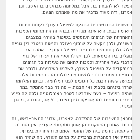
אפשר לא להבחין בו, אבל במלחמה מבחינים בו היטב. וכך
אמרנו, וזה מאוד מזכיר את מה שאמרנו הפעם:
התשתית הנורמטיבית הנוגעת לטיפול בעורף בעתות חירום
היא מורכבת. היא אינה מגדירה בבהירות את תחומי הסמכות
והאחריות של הגופים העוסקים בטיפול בעורף במצבים
השונים, ולכן מקשה על שיתוף פעולה ותיאום מיטבי בין גופים
אלה. ולכן תחומים מרכזיים בטיפול בעורף – אמרנו אז –
נופלים ביו הכיסאות. לכך יש להוסיף את היעדרו של גוף
מרכזי בעל אחריות וסמכות לתאם את פעילות כל הגופים
המופקדים על הטיפול בעורף, לשלוט באירועים, ולנתב את
הגופים האמורים כדי למצות את יכולותיהם. בנסיבות אלה
נפגעת קשות הכנת כל הגופים לפני המלחמה, ובזמן המלחמה
שררו ביניהם בלבול ואי הבנות – פה זה כבר מתמקד במה
שהיה בפועל – בעת שנדרשו לטפל באוכלוסייה ולתת לה סיוע
חיוני בתחומים כמו אספקת מזון וציוד, רפואה, הסברה, מיגון
ופינוי.
ומכאן החשיבות של ההסדרה. לצערנו, אדוני היושב-ראש, גם
בדוח האחרון המסקנות הן אותן מסקנות: שעדיין אין הסדרה
חקיקתית נורמטיבית של תחומי הסמכות והאחריות בעורף,
ועדיין אין הסתכלות מרכזית על תחום העורף. מה שהיה הוא