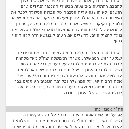
בסיום הביקורת, ולמרות מעורבות ראש הממשלה, המערך
להפצת ההתרעה באמצעות מכשירי הטלפון הניידים טרם
הושלם. לא הושגה עדיין הסכמה של חברות הסלולר לספק את
השירות הזה ולא החלה עדיין פעילות לתיקון הרישיונות שלהם
ולתיקון חקיקה בנושא. משרד מבקר המדינה ממליץ, מכיוון
שהנושא של הפצת התרעה באמצעות מכשירי טלפון סלולריים
נועד להציל חיים, להשלים את הטיפול בנושא הזה ללא דיחוי
נוסף.
בסיום הדוח משרד המדינה רוצה לציין בחיוב את הצעדים
שנקטו ראש הממשלה, משרדי הממשלה וצה"ל מאז מלחמת
לבנון השנייה בהתייחס להגנה על העורף, וביניהם הקמת
המשרד להגנת העורף ופעולות מיגון שונות של האוכלוסייה.
עם זאת, עקב החשש לפגיעה בעורף בעימות נוסף או בעת
אסון רחב היקף, על הממשלה וכל יתר הגופים העוסקים בכך
לטפל בדחיפות בממצאים העולים מדוח זה, כדי לשפר את
יכולת העמידה של העורף. תודה.
היו"ר אמנון כהן
¶
אז על מה אתם אומרים שזה בסדר? על זה שהקימו את
המשרד ואין לו סמכויות? זה סתם הוצאות ציבור – תשלומים
לשכר ולכל מיני דברים, אבל אין סמכויות. אז מה הם עושים