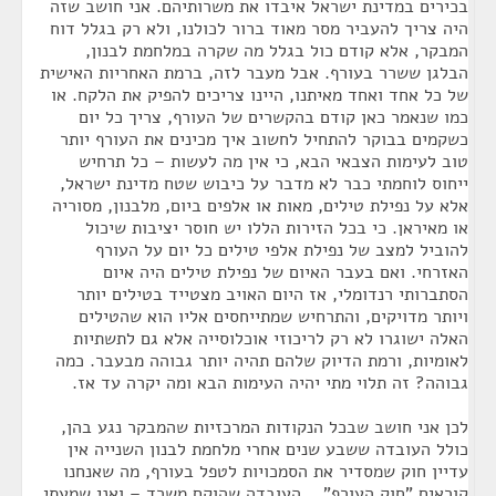
בכירים במדינת ישראל איבדו את משרותיהם. אני חושב שזה
היה צריך להעביר מסר מאוד ברור לכולנו, ולא רק בגלל דוח
המבקר, אלא קודם כול בגלל מה שקרה במלחמת לבנון,
הבלגן ששרר בעורף. אבל מעבר לזה, ברמת האחריות האישית
של כל אחד ואחד מאיתנו, היינו צריכים להפיק את הלקח. או
כמו שנאמר כאן קודם בהקשרים של העורף, צריך כל יום
כשקמים בבוקר להתחיל לחשוב איך מכינים את העורף יותר
טוב לעימות הצבאי הבא, כי אין מה לעשות – כל תרחיש
ייחוס לוחמתי כבר לא מדבר על כיבוש שטח מדינת ישראל,
אלא על נפילת טילים, מאות או אלפים ביום, מלבנון, מסוריה
או מאיראן. כי בכל הזירות הללו יש חוסר יציבות שיכול
להוביל למצב של נפילת אלפי טילים כל יום על העורף
האזרחי. ואם בעבר האיום של נפילת טילים היה איום
הסתברותי רנדומלי, אז היום האויב מצטייד בטילים יותר
ויותר מדויקים, והתרחיש שמתייחסים אליו הוא שהטילים
האלה ישוגרו לא רק לריכוזי אוכלוסייה אלא גם לתשתיות
לאומיות, ורמת הדיוק שלהם תהיה יותר גבוהה מבעבר. כמה
גבוהה? זה תלוי מתי יהיה העימות הבא ומה יקרה עד אז.
לכן אני חושב שבכל הנקודות המרכזיות שהמבקר נגע בהן,
כולל העובדה ששבע שנים אחרי מלחמת לבנון השנייה אין
עדיין חוק שמסדיר את הסמכויות לטפל בעורף, מה שאנחנו
קוראים "חוק העורף"... העובדה שהוקם משרד – ואני שמעתי