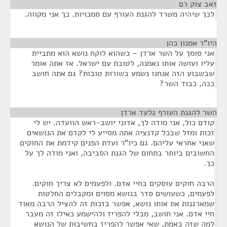
זאב צוק רם
¶
לכך שיהיה משרד להגנת העורף עם סמכויות. כך אני מקווה.
היו"ר אמנון כהן
¶
אני סומך על השר ארדן – כשהוא לוקח נושא הוא מתביית
עליו ועושה אותו נאמנה, לטובת עם ישראל. אז אתה אומר
שבשבוע הזה אנחנו נשמע בשורות טובות? גם אתה חושב
ככה, כבוד השר?
השר להגנת העורף גלעד ארדן
¶
קודם כול, אני מודה לך, אדוני יושב-ראש הוועדה. יש לי
זכות ומזל שבכל קדנציה אתה מסייע לי לקדם את הנושאים
שאני אחראי עליהם. גם כיו"ר ועדת הפנים קידמת את החוקים
החשובים ביותר בתחום של הגנת הסביבה, ואני מודה לך על
כך.
הרבה חוקים עוסקים בחיי אדם. ולפעמים לא צריך חוקים.
לפעמים, כשעושים סדר בנושא מסוים ומקבלים החלטות
שמארגנות את אותו נושא, אפשר בזכות זה להציל הרבה מאוד
חיי אדם. אני חושב, מבלי להפריז ולהישמע כאילו זה מעבר
למה שזה באמת, שאי אפשר להפריז בחשיבות של הנושא