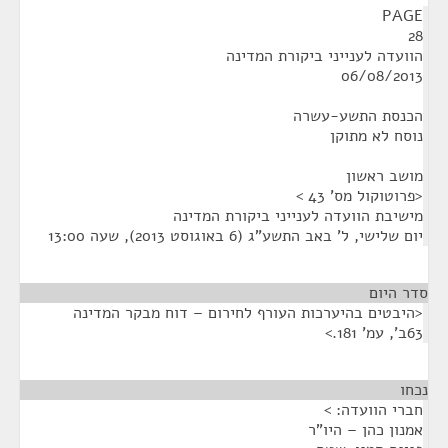
PAGE
28
הוועדה לענייני ביקורת המדינה
06/08/2013
הכנסת התשע-עשרה
נוסח לא מתוקן
מושב ראשון
<פרוטוקול מס' 43 >
מישיבת הוועדה לענייני ביקורת המדינה
יום שלישי, ל' באב התשע"ג (6 באוגוסט 2013), שעה 13:00
סדר היום
<היבטים בהיערכות העורף לחירום – דוח מבקר המדינה
63ב', עמ' 181.>
נכחו
¶
חברי הוועדה: >
אמנון כהן – היו"ר