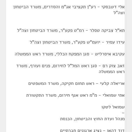
אלי דשבסקי - רע"ן תקציבי אג"מ והסדרים, משרד הביטחון
וצה"ל
תא"ל צביקה טסלר - רמ"ט פקע"ר, משרד הביטחון וצה"ל
עידו עמיר - יועמ"ש פקע"ר, משרד הביטחון וצה"ל
עקיבא איסרליש - סגן המפקח הכללי, משרד ראש הממשלה
זאב צוק רם - סגן ראש המל"ל לחירום, פנים ועורף, משרד
ראש הממשלה
אריאלה קלעי - ראש תחום חקיקה, משרד המשפטים
אתי שמואלי - מ"מ ראש אגף חירום, משרד התקשורת
שמואל לטקו
​–
מנהל ועדת החוץ והביטחון, הכנסת
דוד דהאן - נציג ארגונים חברתיים