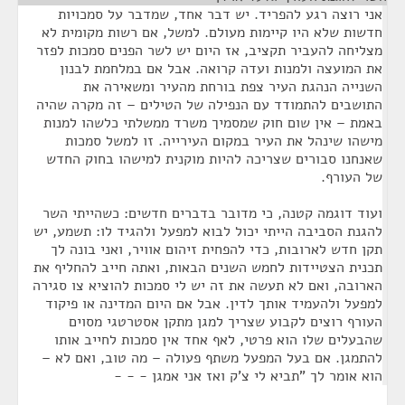
אני רוצה רגע להפריד. יש דבר אחד, שמדבר על סמכויות
חדשות שלא היו קיימות מעולם. למשל, אם רשות מקומית לא
מצליחה להעביר תקציב, אז היום יש לשר הפנים סמכות לפזר
את המועצה ולמנות ועדה קרואה. אבל אם במלחמת לבנון
השנייה הנהגת העיר צפת בורחת מהעיר ומשאירה את
התושבים להתמודד עם הנפילה של הטילים – זה מקרה שהיה
באמת – אין שום חוק שמסמיך משרד ממשלתי כלשהו למנות
מישהו שינהל את העיר במקום העירייה. זו למשל סמכות
שאנחנו סבורים שצריכה להיות מוקנית למישהו בחוק החדש
של העורף.
ועוד דוגמה קטנה, כי מדובר בדברים חדשים: כשהייתי השר
להגנת הסביבה הייתי יכול לבוא למפעל ולהגיד לו: תשמע, יש
תקן חדש לארובות, כדי להפחית זיהום אוויר, ואני בונה לך
תכנית הצטיידות לחמש השנים הבאות, ואתה חייב להחליף את
הארובה, ואם לא תעשה את זה יש לי סמכות להוציא צו סגירה
למפעל ולהעמיד אותך לדין. אבל אם היום המדינה או פיקוד
העורף רוצים לקבוע שצריך למגן מתקן אסטרטגי מסוים
שהבעלים שלו הוא פרטי, לאף אחד אין סמכות לחייב אותו
להתמגן. אם בעל המפעל משתף פעולה – מה טוב, ואם לא –
הוא אומר לך "תביא לי צ'ק ואז אני אמגן - - -