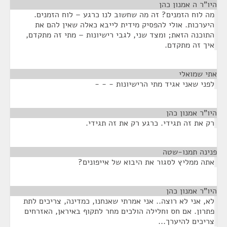
היו"ר ה אמנון כהן
¶
מה לוח הזמנים? זה מה שחשוב לנו כרגע – לוח הזמנים.
היערכות. אולי להפסיק מידית לייבא כאלה שאין להם את
התוכנה הזאת; ומצד שני, לגבי רישיונות – מתי זה מתקדם,
איך זה מתקדם.
אתי שמואלי
¶
לפני שאני אגיד מתי הרישיונות - - -
היו"ר אמנון כהן
¶
רק את זה תגידי. כרגע רק את זה תגידי.
פנינה תמנו-שטה
¶
אתה ממליץ לסגור את היבוא של אייפונים?
היו"ר אמנון כהן
¶
לא, אני לא רוצה.. אני אמרתי שאנחנו, כמדינה, צריכים לתת
פתרון. אם חס וחלילה הולכים מחר לתקוף באיראן, האזרחים
צריכים להיערך...