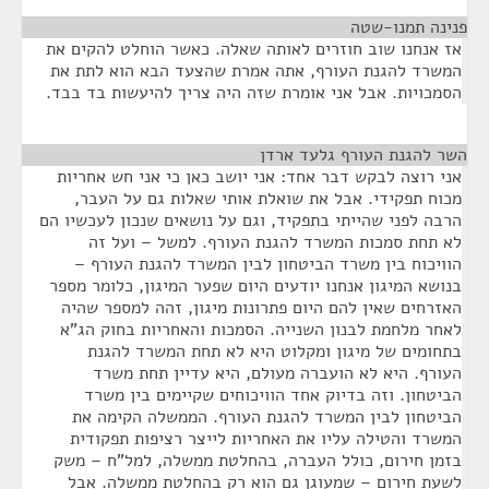
פנינה תמנו-שטה
¶
אז אנחנו שוב חוזרים לאותה שאלה. כאשר הוחלט להקים את
המשרד להגנת העורף, אתה אמרת שהצעד הבא הוא לתת את
הסמכויות. אבל אני אומרת שזה היה צריך להיעשות בד בבד.
השר להגנת העורף גלעד ארדן
¶
אני רוצה לבקש דבר אחד: אני יושב כאן כי אני חש אחריות
מכוח תפקידי. אבל את שואלת אותי שאלות גם על העבר,
הרבה לפני שהייתי בתפקיד, וגם על נושאים שנכון לעכשיו הם
לא תחת סמכות המשרד להגנת העורף. למשל – ועל זה
הוויכוח בין משרד הביטחון לבין המשרד להגנת העורף –
בנושא המיגון אנחנו יודעים היום שפער המיגון, כלומר מספר
האזרחים שאין להם היום פתרונות מיגון, זהה למספר שהיה
לאחר מלחמת לבנון השנייה. הסמכות והאחריות בחוק הג"א
בתחומים של מיגון ומקלוט היא לא תחת המשרד להגנת
העורף. היא לא הועברה מעולם, היא עדיין תחת משרד
הביטחון. וזה בדיוק אחד הוויכוחים שקיימים בין משרד
הביטחון לבין המשרד להגנת העורף. הממשלה הקימה את
המשרד והטילה עליו את האחריות לייצר רציפות תפקודית
בזמן חירום, כולל העברה, בהחלטת ממשלה, למל"ח – משק
לשעת חירום – שמעוגן גם הוא רק בהחלטת ממשלה. אבל