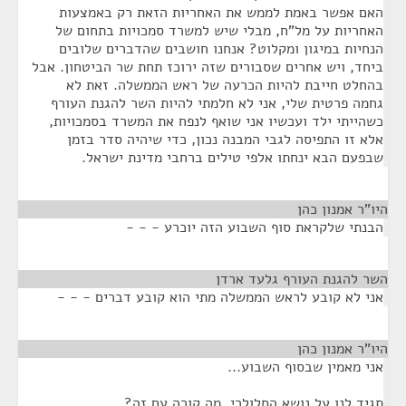
האם אפשר באמת לממש את האחריות הזאת רק באמצעות
האחריות על מל"ח, מבלי שיש למשרד סמכויות בתחום של
הנחיות במיגון ומקלוט? אנחנו חושבים שהדברים שלובים
ביחד, ויש אחרים שסבורים שזה ירוכז תחת שר הביטחון. אבל
בהחלט חייבת להיות הכרעה של ראש הממשלה. זאת לא
גחמה פרטית שלי, אני לא חלמתי להיות השר להגנת העורף
כשהייתי ילד ועכשיו אני שואף לנפח את המשרד בסמכויות,
אלא זו התפיסה לגבי המבנה נכון, כדי שיהיה סדר בזמן
שבפעם הבא ינחתו אלפי טילים ברחבי מדינת ישראל.
היו"ר אמנון כהן
¶
הבנתי שלקראת סוף השבוע הזה יוכרע - - -
השר להגנת העורף גלעד ארדן
¶
אני לא קובע לראש הממשלה מתי הוא קובע דברים - - -
היו"ר אמנון כהן
¶
אני מאמין שבסוף השבוע...
תגיד לנו על נושא הסלולרי, מה קורה עם זה?