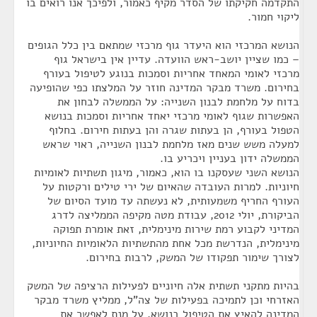
התקדמה חקיקתו של הסדר מקיף כאמור, ולפיכך אנו רואים בו
ליקוי חמור.
הנושא המרכזי הוא היעדר גוף מרכזי שמתאם בין כלל הגופים
– כמו שציין יושב-ראש הוועדה. עדיין אין בישראל גוף
מרכזי לאומי המאחד אחריות וסמכות בנוגע לטיפול בעורף
בחירום. משרד מבקר המדינה חוזר על המלצתו כפי שהופיעה
בדוח על מלחמת לבנון השנייה: על הממשלה לבחון את
האפשרות שגוף לאומי מרכזי יאחד אחריות וסמכות בנושא
הטפול בעורף, הן בעתות שגרה והן בעתות חירום. בחלוף
למעלה משש שנים מאז מלחמת לבנון השנייה, ראוי שראש
הממשלה ידון בעניין ויכריע בו.
הנושא השני שעסקנו בו הוא, כאמור, מיגון תשתיות לאומיות
חיוניות. למרות העובדה שהאיום של ירי טילים ורקטות על
העורף החריף משמעותית, לא נעשתה עד מועד הסיום של
הביקורת, יולי 2012, עבודת מטה מקיפה הממליצה לדרג
המדיני לקבוע רמת שירות מינימלית, זאת אומרת תפוקה
מינימלית, הנדרשת מכל אחת מהתשתיות הלאומיות החיוניות,
לצורך שימור תפקודו של המשק, לרבות בחירום.
בהיות מתקני תשתית אלה חיוניים לפעילות הרציפה של המשק
האזרחי וכן לתמיכה בפעילות של צה"ל, ממליץ משרד מבקר
המדינה להאיץ את הטיפול בנושא, על מנת לאפשר את