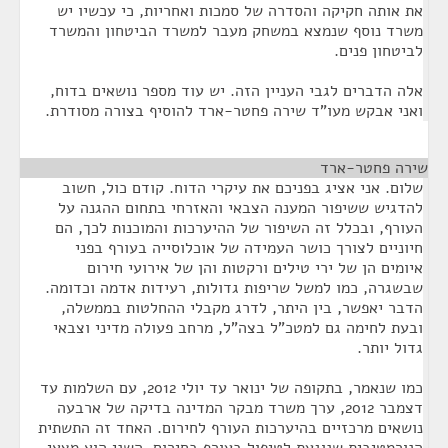
את אותה חקיקה והסדרה של סמכות ואחריות, כי עכשיו יש
משרד נוסף שנמצא במשחק מעבר למשרד הביטחון והמשרד
לביטחון פנים.
אלה הדברים לגבי העניין הזה. יש עוד מספר נושאים בדוח,
ואני אבקש מעו"ד שירה פחטר-ארד להוסיף בצורה מסודרת.
שירה פחטר-ארד
¶
שלום. אני אציג בפניכם את עיקרי הדוח. קודם כול, חשוב
להדגיש ששיפור המענה הצבאי והאזרחי בתחום ההגנה על
העורף, ובכלל זה השיפור של ההיערכות והמוכנות לכך, הם
חיוניים לצורך כושר העמידה של אוכלוסייה בעורף בפני
איומים הן של ירי טילים ורקטות והן של אירועי חירום
שבשגרה, כמו למשל שריפות גדולות, רעידות אדמה וכדומה.
הדבר יאפשר, בין היתר, לדרג מקבלי ההחלטות בממשלה,
ובעת לחימה גם למטכ"ל בצה"ל, מרחב פעולה מדיני וצבאי
גדול יותר.
כמו שנאמר, בתקופה של ינואר עד יולי 2012, עם השלמות עד
דצמבר 2012, ערך משרד מבקר המדינה בדיקה של ארבעה
נושאים מרכזיים בהיערכות העורף לחירום. האחד זה התשתית