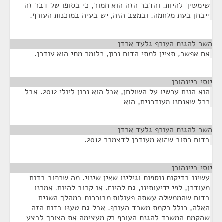
שימשיך להיות. והדבר הזה הוא חמור, כי בסופו של דבר זה
ייבחן בעת מלחמה. ובמצב הזה, יש בעיה במוכנות העורף.
השר להגנת העורף גלעד ארדן
¶
אם אפשר, תציין למתי הדוח נכון, כלומר מתי הוא עודכן.
יוסי ביינהורן
¶
הוא הונח עכשיו על השולחן, אבל הוא נכון ליולי 2012. אבל
ככל שאנחנו מעודכנים, הוא - - -
השר להגנת העורף גלעד ארדן
¶
בדוח כתוב שהוא מעודכן לדצמבר 2012.
יוסי ביינהורן
¶
עשינו בדיקות נוספות וגילינו שאין שינוי. מה שכתוב בדוח
מעודכן, לפי ידיעותינו, גם להיום. או קרוב להיום. אמרנו
בדוח שהממשלה עשתה פעולות מבורכות במהלך השנים
האלה, כולל הקמת משרד העורף. אבל גם טענּו בדוח הזה
שהקמת המשרד להגנת העורף רק מעצימה את הצורך לבצע