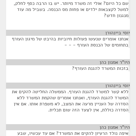
שם כל היום? אולי זה משרד מיותר. יש בו הרבה כסף לחלק,
למשל לקצבאות ילדים או פחות מס הכנסה. בשביל מה עוד
מנגנון חדש?
יוסי ביינהורן
¶
אנחנו אומרים שנעשו פעולות חיוביות בהיבט של מיגון העורף
בתחומים של הכנסת העורף - - -
היו"ר אמנון כהן
¶
בזכות המשרד להגנת העורף?
יוסי ביינהורן
¶
ללא קשר למשרד להגנת העורף. הממשלה החליטה להקים את
המשרד להגנת העורף, ואנחנו אומרים שהקמת המשרד ללא
הסדרה של העניין מרעה את המצב, לא משפרת אותו. אם אין
הסדרה כוללת, אין לצעד הזה שום תכלית.
היו"ר אמנון כהן
¶
איפה נולד הרעיון להקים את המשרד? אם עד עכשיו, שבע