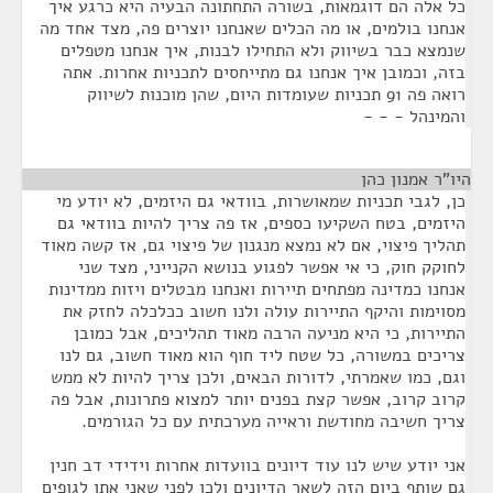
כל אלה הם דוגמאות, בשורה התחתונה הבעיה היא כרגע איך
אנחנו בולמים, או מה הכלים שאנחנו יוצרים פה, מצד אחד מה
שנמצא כבר בשיווק ולא התחילו לבנות, איך אנחנו מטפלים
בזה, וכמובן איך אנחנו גם מתייחסים לתכניות אחרות. אתה
רואה פה 91 תכניות שעומדות היום, שהן מוכנות לשיווק
והמינהל - - -
היו"ר אמנון כהן
¶
כן, לגבי תכניות שמאושרות, בוודאי גם היזמים, לא יודע מי
היזמים, בטח השקיעו כספים, אז פה צריך להיות בוודאי גם
תהליך פיצוי, אם לא נמצא מנגנון של פיצוי גם, אז קשה מאוד
לחוקק חוק, כי אי אפשר לפגוע בנושא הקנייני, מצד שני
אנחנו כמדינה מפתחים תיירות ואנחנו מבטלים ויזות ממדינות
מסוימות והיקף התיירות עולה ולנו חשוב ככלכלה לחזק את
התיירות, כי היא מניעה הרבה מאוד תהליכים, אבל כמובן
צריכים במשורה, כל שטח ליד חוף הוא מאוד חשוב, גם לנו
וגם, כמו שאמרתי, לדורות הבאים, ולכן צריך להיות לא ממש
קרוב קרוב, אפשר קצת בפנים יותר למצוא פתרונות, אבל פה
צריך חשיבה מחודשת וראייה מערכתית עם כל הגורמים.
אני יודע שיש לנו עוד דיונים בוועדות אחרות וידידי דב חנין
גם שותף ביום הזה לשאר הדיונים ולכן לפני שאני אתן לגופים