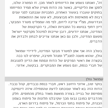
זה', ואנחנו נשמע את הדיווחים לאחר מכן. זו המטרה שלנו,
לתקן את הליקויים, כאשר פה הדוח מציין שלא תמיד התייחסו
בחוקים שעברו בעשור האחרון, התכניות שנכתבו לפני שנים
רבות לא מתאימות ולא מבוצעות, לא עשו את ההתאמות
הנדרשות, ממ"י צריכה ליזום, לפי מה שממליץ משרד המבקר,
דיון דחוף בנושא כל התכניות האלה, כי הקרקעות של
המדינה, אנחנו יודעים, רובן שייכות למינהל מקרקעי ישראל
מטעם המדינה, ולכן גם כאן אנחנו צריכים לבחון ולבדוק את
הדברים.
בשלב הזה אני אתן למשרד מבקר המדינה, לידידי שמואל
גולן, שהוא משנה למנכ"ל ומנהל חטיבה, שיפרט לנו ככה
בקצרה את ראשי הפרקים של הדוח ונפתח את הדיון לתגובות
של חברי כנסת, וגם נשמע את המבוקרים. בבקשה, אדוני.
שמואל גולן
¶
בוקר טוב, אדוני היושב ראש, חברי כנסת נכבדים, קהל נכבד.
הדוח הזה בא לאחר שנוכחנו לדעת שהתחילה איזה דינמיקה
מסוימת של בנייה בצורה מואצת מאוד בחלק מהחופים. חלק
מהדברים כמובן נבעו מכך שקיבלנו תלונות על פיתוח בצפון
הכנרת, על פיתוח בחוף הכרמל, על פיתוח בדרום הארץ,