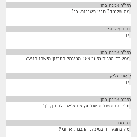
היו"ר אמנון כהן
¶
מה שלומך? תכין תשובות, כן?
דרור אהרוני
¶
כן.
היו"ר אמנון כהן
¶
ממשרד הפנים מי נמצא? ממינהל התכנון מישהו הגיע?
ליאור גליק
¶
כן.
היו"ר אמנון כהן
¶
תכין גם תשובות טובות, אם אפשר לבחון, כן?
דב חנין
¶
מה בתפקידך במינהל התכנון, אדוני?