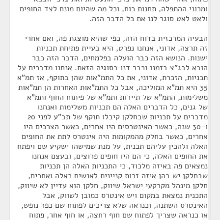
ומכוני ההתפלה, תחנות כוח, וכל מה שהיום מונח לצד החופים
ולאט לאט סוגר לנו את כל הדבר הזה.
הבעיה המרכזית בדוח הזה, כפי שהיא מוצגת פה, ואם אחרי
זה תרצה, אדוני, אנחנו נפרט, היא בעיית פתיחת תכניות
ישנות. הנושא הזה כבר הועלה בפלמחים, הדבר הזה כבר
הובא לבג"צ בזמנו וכבר דנו בסוגיה הזאת. אנחנו מדברים על
תכניות, הזכרת, אדוני, את כל התמ"אות שהן בתוקף, אז תמ"א
35 היא תמ"א המוליכה, אבל כל התמ"אות האחרות הן תמ"אות
משלימות, התמ"א של תיירות ותמ"א של פיתוח החוף ותמ"א
של גנים, כל הדברים האלה הם תכניות משלימות ואנחנו
מדברים על תכניות שבחלקן קיבלו תוקף של תב"ע לפני 20
ו-30 שנה, כאשר האינטרסים היו אחרים, כאשר הצרכים היו
אחרים, כאשר בחלק מהמקומות היה אינטרס לתת את החופים
האלה ולהכין עליהם תכנית, על מנת שמישהו ישקיע שם ויפתח
את החופים האלה, כי הם היו חופים פרוצים, ובעצם אנחנו
נמצאים פה באיזה מלכוד, כי התכניות האלה הן תכניות
שבחלקן יש בהן איזה זכות קניינית לאנשים כאלה ואחרים,
חלקן מינהל מקרקעי ישראל שיווק, חלקן הוא עדיין לא שיווק,
התכנית נמצאת במקום ויש אינטרס כמובן לשווק, אבל
האינטרס השתנה, וכנראה שלא צריכים לפתוח שם כפר נופש,
או כנראה שצריך לפתוח שם חוף רחצה, או חוף אחר, פתוח