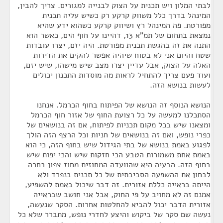
לבתי המלון ויש תכנית על הצוק לבנייה למגורים. צריך להבין,
המינהל בדרך כלל משווק קרקע רק כשיש עליה תכנית
מפורטת. פה המינהל רץ ושיווק קרקע כשהוא ידע שהיא
נמצאת בתחום של תמ"א 13, דהיינו על חוף הים, כאשר הוא
התנה את זה בהגשת תכנית מפורטת. היה יזם, יצרו עובדות
שטח והיום אני לא בטוח שיהיה אפשר להקים את הדירות
האלה על הצוק, אבל עדיין יצרו מצב שיש מישהו, שיש יזם,
ועוד פעם צריך להתחיל לראות מה מוסדות התכנון יכולים
לעשות בנושא הזה.
הנושא הנוסף זה הנושא של הפיתוח בחוף הכרמל. אנחנו
הסתכלנו למעשה על כל רצועת החוף של אזור חוף הכרמל
ומצאנו שיש בכל מקום תכניות לפיתוח, אם זה בנושאים של
כפרי נופש, ואם זה בנושאים של חניות וכל הרצף הזה הולך
לפגוע באמת בנושא של בתי הגידול שיש בחוף הזה, כי הוא
באמת אחת משמורות הטבע הכי חזקות שיש והכי יפות שיש
בחוף הזה. הבעיה היא שהוועדה המחוזית מחוז צפון בחרה
לבחון את ההשפעה הסביבתית של כל תכנית בנפרד ולא
הייתה בראייה כללת אזורית. זה דבר שיכול באמת להשפיע,
אמנם זה לא מחויב על פי החוק, אבל אני חושב שבראייה
אזורית הדבר יכול להביא להחלטות אחרות. הסקר שנעשה,
נעשה שם סקר של ביקוש והיצע לחדרי נופש, מתברר שלא כל