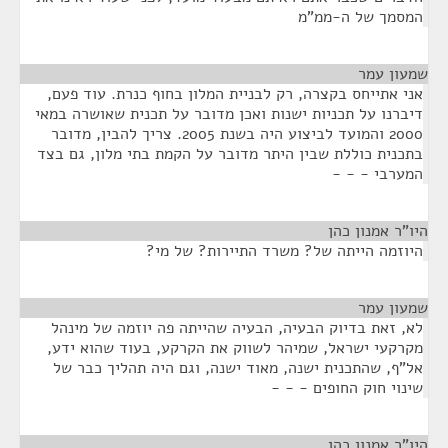
המסמך של ה-ממ"מ
שמעון עמר
¶
אני אתייחס בקצרה, רק לבניית המלון בחוף כנרת. עוד פעם,
דיברנו על תכניות ישנות ואכן מדובר על תכנית שאושרה במאי
2000 והמועד לביצוע היה בשנת 2005. צריך להבין, מדובר
בתכנית כוללת שבין היתר מדובר על הקמת בתי מלון, גם בצד
המערבי - - -
היו"ר אמנון כהן
¶
היוזמה הייתה של? משרד התיירות? של מי?
שמעון עמר
¶
לא, זאת בדיוק הבעיה, הבעיה שהייתה פה יוזמה של מינהל
מקרקעי ישראל, שמיהר לשווק את הקרקע, בעוד שהוא ידע,
אל"ף, שהתכנית ישנה, מאוד ישנה, וגם היה תהליך כבר של
שינוי חוק החופים - - -
היו"ר אמנון כהן
¶