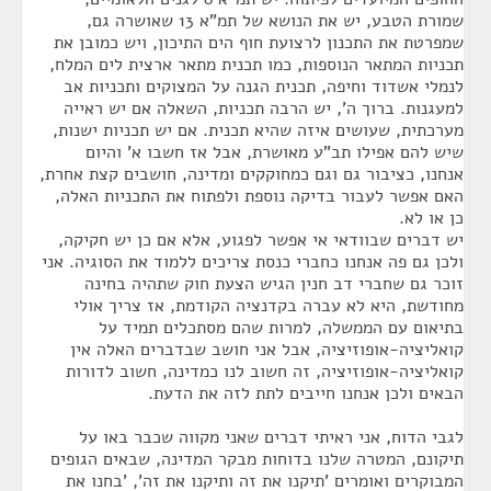
שמורת הטבע, יש את הנושא של תמ"א 13 שאושרה גם,
שמפרטת את התכנון לרצועת חוף הים התיכון, ויש כמובן את
תכניות המתאר הנוספות, כמו תכנית מתאר ארצית לים המלח,
לנמלי אשדוד וחיפה, תכנית הגנה על המצוקים ותכניות אב
למעגנות. ברוך ה', יש הרבה תכניות, השאלה אם יש ראייה
מערכתית, שעושים איזה שהיא תכנית. אם יש תכניות ישנות,
שיש להם אפילו תב"ע מאושרת, אבל אז חשבו א' והיום
אנחנו, כציבור גם וגם כמחוקקים ומדינה, חושבים קצת אחרת,
האם אפשר לעבור בדיקה נוספת ולפתוח את התכניות האלה,
כן או לא.
יש דברים שבוודאי אי אפשר לפגוע, אלא אם כן יש חקיקה,
ולכן גם פה אנחנו כחברי כנסת צריכים ללמוד את הסוגיה. אני
זוכר גם שחברי דב חנין הגיש הצעת חוק שתהיה בחינה
מחודשת, היא לא עברה בקדנציה הקודמת, אז צריך אולי
בתיאום עם הממשלה, למרות שהם מסתכלים תמיד על
קואליציה-אופוזיציה, אבל אני חושב שבדברים האלה אין
קואליציה-אופוזיציה, זה חשוב לנו כמדינה, חשוב לדורות
הבאים ולכן אנחנו חייבים לתת לזה את הדעת.
לגבי הדוח, אני ראיתי דברים שאני מקווה שכבר באו על
תיקונם, המטרה שלנו בדוחות מבקר המדינה, שבאים הגופים
המבוקרים ואומרים 'תיקנו את זה ותיקנו את זה', 'בחנו את