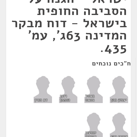
הסביבה החופית
בישראל - דוח מבקר
המדינה 63ג', עמ'
435.
ח"כים נוכחים
באסל
רונן
יצחק כהן
גטאס
הופמן
דב חנין
שמעון
אמנון כהן
אוחיון