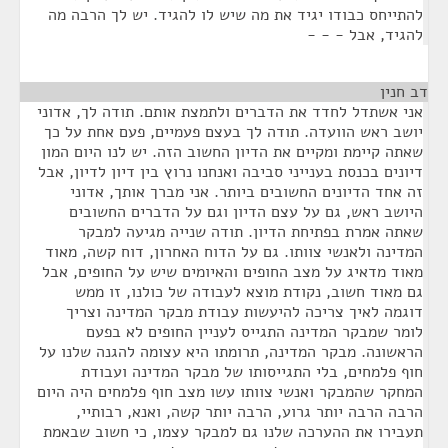
להתייחס כבודו יגיד את מה שיש לו להגיד. יש לך הרבה מה
להגיד, אבל - - -
דב חנין
¶
אני אשתדל לחדד את הדברים ולתמצת אותם. תודה לך, אדוני
יושב ראש הוועדה. תודה לך בעצם פעמיים, פעם אחת על כך
שאתה קיימת ומקיים את הדיון החשוב הזה. יש לנו היום המון
דיונים בכנסת בענייני סביבה ואנחנו נרוץ בין דיון לדיון, אבל
זה אחד הדיונים החשובים ביותר. אני מברך אותך, אדוני
היושב ראש, גם על עצם הדיון וגם על הדברים החשובים
שאתה אמרת בפתיחת הדיון. תודה שנייה מגיעה למבקר
המדינה ולאנשי צוותו. גם על הדוח האחרון, דוח קשה, מאוד
מאוד מדאיג על מצב החופים והאיומים שיש על החופים, אבל
גם מאוד חשוב, נקודת מוצא לעבודה של כולנו, זו ממש
דוגמה לאיך צריכה להיעשות עבודת מבקר המדינה וצריך
לומר שמבקר המדינה התגייס לעניין החופים לא בפעם
הראשונה. מבקר המדינה, תרומתו היא עצומה להגנה שלנו על
חוף פלמחים, בלי התגייסותו של מבקר המדינה ועבודת
המחקר שהמבקר ואנשי צוותו עשו מצב חוף פלמחים היה היום
הרבה הרבה יותר גרוע, הרבה יותר קשה, ואנא, רבותיי,
תעבירו את ההערכה שלנו גם למבקר עצמו, כי חשוב שבאמת