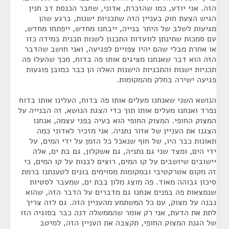
הזה. אני יודע, כמו שהזכרת, אדוני, שחבר הכנסת דב חנין
הגיש הצעת חוק בעניין הזה שתכניות ישנות, ברגע שהן
מגיעות לשלב של היתר בנייה, ייבחנו מחדש, ייפתחו מחדש,
עם סמכות שתינתן לוועדות התכנון לשנות תכנית במידה כזו
או אחרת מבלי שהם יהיו צפויים לפגיעה, ואני חושב שהדבר
הזה הוא דבר שאנחנו מציגים אותו פה בדוח, מכך שהעלו פה
תכניות ישנות והתכניות הישנות האלה הן כבר כמובן פוגעות
פגיעה ישירה בחלק מהמקומות.
הנושא השני שאנחנו מעלים אותו פה בדוח, העלינו אותו בדוח
נפרד ואנחנו מעלים אותו תוך כדי הצגת הנושא, זה הבנייה על
המצוק החופי. המצוק החופי הוא בעיה בפני עצמה, אנחנו
הצגנו את העניין של אזור נתניה. אני מזכיר לאדוני כמה
תאונות כבר היו, של חוף שנאכל כל הזמן על ידי המים, על
ידי הים, ומצד שני גם נתניה, גם אשקלון, גם בת ים, אלה
יישובים שיושבים על קו המים, רוצים לבנות על קו המים, כי
זה מקום אטרקטיבי ובמקומות מסוימים בונים לטענתנו ברמת
סיכון גבוהה מאוד. פה מוצג מלון בבת ים, שמעבר לסטיות
שנמצאות פה בפנים אנחנו גם מדברים על הדבר הזה, שהוא
נבנה על מצוק, עם כל המשתמע מהעניין הזה. גם לזה צריך
לתת את הדעת, אני רק אומר שהממשלה דנה כבר בסוגיה הזו
של הגנת המצוק החופי, תקצבה את העניין הזה, למיטב