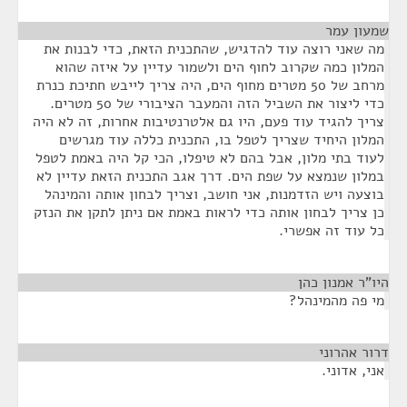
שמעון עמר
¶
מה שאני רוצה עוד להדגיש, שהתכנית הזאת, כדי לבנות את
המלון כמה שקרוב לחוף הים ולשמור עדיין על איזה שהוא
מרחב של 50 מטרים מחוף הים, היה צריך לייבש חתיכת כנרת
כדי ליצור את השביל הזה והמעבר הציבורי של 50 מטרים.
צריך להגיד עוד פעם, היו גם אלטרנטיבות אחרות, זה לא היה
המלון היחיד שצריך לטפל בו, התכנית כללה עוד מגרשים
לעוד בתי מלון, אבל בהם לא טיפלו, הכי קל היה באמת לטפל
במלון שנמצא על שפת הים. דרך אגב התכנית הזאת עדיין לא
בוצעה ויש הזדמנות, אני חושב, וצריך לבחון אותה והמינהל
כן צריך לבחון אותה כדי לראות באמת אם ניתן לתקן את הנזק
כל עוד זה אפשרי.
היו"ר אמנון כהן
¶
מי פה מהמינהל?
דרור אהרוני
¶
אני, אדוני.