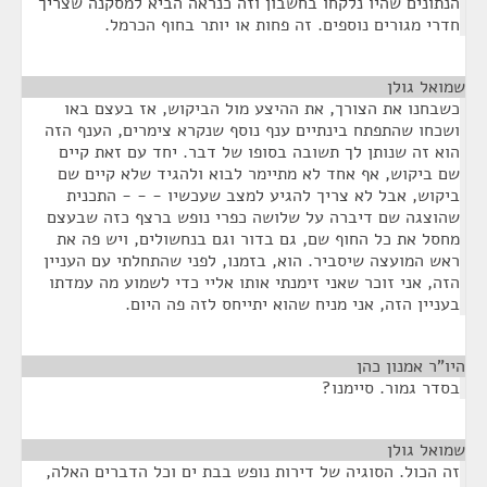
הנתונים שהיו נלקחו בחשבון וזה כנראה הביא למסקנה שצריך
חדרי מגורים נוספים. זה פחות או יותר בחוף הכרמל.
שמואל גולן
¶
כשבחנו את הצורך, את ההיצע מול הביקוש, אז בעצם באו
ושכחו שהתפתח בינתיים ענף נוסף שנקרא צימרים, הענף הזה
הוא זה שנותן לך תשובה בסופו של דבר. יחד עם זאת קיים
שם ביקוש, אף אחד לא מתיימר לבוא ולהגיד שלא קיים שם
ביקוש, אבל לא צריך להגיע למצב שעכשיו - - - התכנית
שהוצגה שם דיברה על שלושה כפרי נופש ברצף כזה שבעצם
מחסל את כל החוף שם, גם בדור וגם בנחשולים, ויש פה את
ראש המועצה שיסביר. הוא, בזמנו, לפני שהתחלתי עם העניין
הזה, אני זוכר שאני זימנתי אותו אליי כדי לשמוע מה עמדתו
בעניין הזה, אני מניח שהוא יתייחס לזה פה היום.
היו"ר אמנון כהן
¶
בסדר גמור. סיימנו?
שמואל גולן
¶
זה הכול. הסוגיה של דירות נופש בבת ים וכל הדברים האלה,