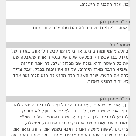
כן, אלה התכניות הישנות.
היו"ר אמנון כהן
¶
ואנחנו בינתיים יושבים פה והם מתחילים שם בניות - - -
שמואל גולן
¶
בחלק מהמקומות בונים, אדוני מוזמן עכשיו לראות, באזור של
מגדל בנו עכשיו קומפלקס שלם של כנסייה אחת שקיבלה שם
את כל השטח והיא בונה שם מכלול שלם. זה אתר תיירות
שיביא הרבה מאוד תיירים, על זה אין ויכוח בכלל, אבל צריך
לתת את הדעת, שכל השטח הזה מרגע זה הוא סגור ואף אחד
לא יכול להגיע לאזור.
היו"ר אמנון כהן
¶
כן, ואני פשוט אומר, אנחנו רוצים לדאוג לנכדים, שיהיה להם
חוף, אני פשוט חושב, לנו כבר לא יישאר חוף, לא נספיק
להגיע לנכדים. לכן הדיון הוא חשוב והמסמך של ה-ממ"מ
מאוד חשוב ואני חושב שגם קברניטי המדינה, ממשלה,
צריכים לעשות מעשה ואנחנו תיכף נשמע את הדוח, נראה את
הדברים שכבר אתם ראיתם מבעוד מועד, לפני שעוד ראינו את