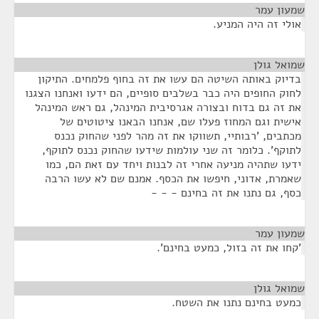
שמעון עמר
¶
אולי זה היה המניע.
שמואל גולן
¶
בדיוק באותה השיטה הם עשו את זה בחוף פלמחים. התיקון
לחוק החופים היה כבר בשלבים סופיים, הם ידעו ואנחנו הצגנו
את זה גם בדוח ובצורה אגרסיבית המינהל, גם ראש המינהל
אישית וגם המחוז פעלו שם, אנחנו הבאנו ציטוטים של
מכתבים, 'רבותיי, תשווקו את זה מהר לפני שהחוק נכנס
לתוקף'. כלומר זה שני עולמות שידעו שהחוק נכנס לתוקף,
ידעו שתהיה מניעה אחרי זה לבנות ויחד עם זאת הם, כמו
שאמרת, אדוני, חיפשו את הכסף. אמנם שם לא עשו הרבה
כסף, גם נתנו את זה בחינם - - -
שמעון עמר
¶
'קחו את זה בזול, כמעט בחינם'.
שמואל גולן
¶
כמעט בחינם נתנו את השטח.