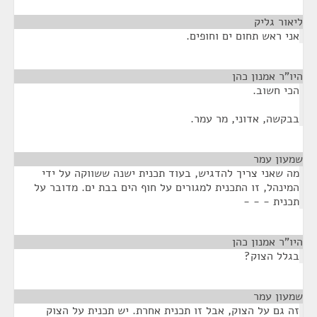
ליאור גליק
¶
אני ראש תחום ים וחופים.
היו"ר אמנון כהן
¶
הכי חשוב.
בבקשה, אדוני, מר עמר.
שמעון עמר
¶
מה שאני צריך להדגיש, בעוד תכנית ישנה ששווקה על ידי
המינהל, זו התכנית למגורים על חוף הים בבת ים. מדובר על
תכנית - - -
היו"ר אמנון כהן
¶
בגלל הצוק?
שמעון עמר
¶
זה גם על הצוק, אבל זו תכנית אחרת. יש תכנית על הצוק