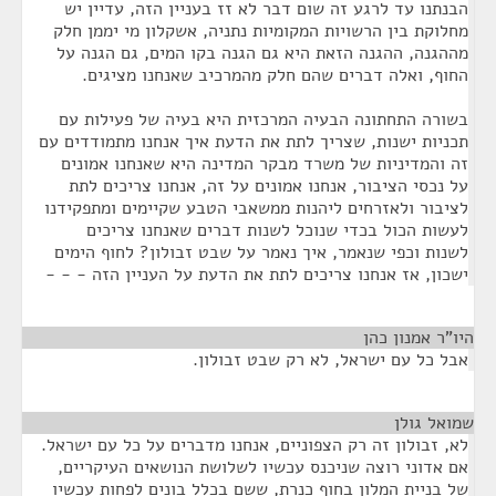
הבנתנו עד לרגע זה שום דבר לא זז בעניין הזה, עדיין יש
מחלוקת בין הרשויות המקומיות נתניה, אשקלון מי יממן חלק
מההגנה, ההגנה הזאת היא גם הגנה בקו המים, גם הגנה על
החוף, ואלה דברים שהם חלק מהמרכיב שאנחנו מציגים.
בשורה התחתונה הבעיה המרכזית היא בעיה של פעילות עם
תכניות ישנות, שצריך לתת את הדעת איך אנחנו מתמודדים עם
זה והמדיניות של משרד מבקר המדינה היא שאנחנו אמונים
על נכסי הציבור, אנחנו אמונים על זה, אנחנו צריכים לתת
לציבור ולאזרחים ליהנות ממשאבי הטבע שקיימים ומתפקידנו
לעשות הכול בכדי שנוכל לשנות דברים שאנחנו צריכים
לשנות וכפי שנאמר, איך נאמר על שבט זבולון? לחוף הימים
ישכון, אז אנחנו צריכים לתת את הדעת על העניין הזה - - -
היו"ר אמנון כהן
¶
אבל כל עם ישראל, לא רק שבט זבולון.
שמואל גולן
¶
לא, זבולון זה רק הצפוניים, אנחנו מדברים על כל עם ישראל.
אם אדוני רוצה שניכנס עכשיו לשלושת הנושאים העיקריים,
של בניית המלון בחוף כנרת, ששם בכלל בונים לפחות עכשיו