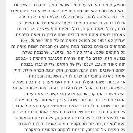
מספיק חופים והלחץ על חופי ישראל הולך ומתגבר. כשאנחנו
רואים את מפת האינטרסים בחופים, שאדם טבע ודין פה הציגו
ואני מציג אותה למען הצופים שלנו, שלא רואים את המפה
אצלם במחשב, אנחנו רואים באמת שהאיומים הם מצפון עד
דרום, בכל מקום ומקום, בכל רצועת חוף שישנה יש דברים
שאנחנו רואים אותם ויש דברים שהם עדיין נמצאים בתכנית
ועדיין לא יצאו אל הפועל ומאיימים על חופי ישראל, 16%
מהחופים נמצאים בסכנה תחת איום, 91 תכניות ישנות מאיימות
על החופים שלנו. צריך לומר פה, ביושר, שהכנסת פעלה
בנושא הזה. קודם כל חוק שמירת הסביבה החופית מ-2004,
חוק מאוד חשוב, ישנם שלושה חוקים שלי שעברו בכנסת
ושהם חשובים: חוק הגנת הכנרת, חוק הגנת מפרץ אילת וחוק
איסור נהיגה בחופי ים, שגם לו יש השלכות תכנוניות.
אז הכנסת עשתה פעולה חקיקתית ואני מעריך את כל הפעולה
שנעשתה בכנסת, אבל יש לנו עדיין בעיה. אתם שמתם, אדוני
נציג משרד המבקר, את האצבע הכי קשה שהיא בעיית
התכניות הישנות. תכניות ישנות עדיין מאיימות על החופים, כי
תכניות ישנות יכולות לפי המצב המשפטי הקיים היום להתגבר
על החוקים המודרניים של הכנסת. כשאני אומר תכניות ישנות
אני לפעמים מדבר על תכניות עתיקות, על תכניות מהתקופה
העות'מאנית, תכניות מהתקופה העות'מאנית יכולות להתגבר
על חוקים של הכנסת, תכניות להקמת מחסנים בהיקפים