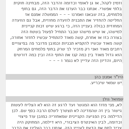
וזמין לקהל, או גן לאומי וכדומה והדבר הזה, מבחינה חוקית
בלתי אפשרי. אנחנו כבר הערנו את הדבר הזה, גם בחוף
פלמחים, בזה שבאנו ואמרנו - - - הממשלה אמנם אז
החליטה להחזיר את התכנית לוועדה מחוזית, אבל גם הוועדה
המחוזית כבולה בעניין הזה, כי ברגע שיש זכות קניינית
למישהו, או שיש מישהו שכבר התחיל לפעול בשטח הזה
בצורה כזו או אחרת, קשה מאוד להתחיל עכשיו לחזור אחורה,
קשה מאוד עכשיו להקפיא תכניות וכמובן מדובר פה בפיצויים
רחבים מאוד ואני רק מזכיר לך שרק בחוף פלמחים המרחק
הוא גדול מאוד בין כמה קנו את החוף הזה ובין כמה דורשים
היום, והדיון הזה עדיין לא נגמר ו - - -
היו"ר אמנון כהן
¶
יש שמאי שיכריע.
שמואל גולן
¶
לא, מני מזוז הוא המגשר ועד לרגע זה הוא לא הצליח לעשות
גישור בין זה שהמדינה לא תצטרך לשלם הרבה כסף שם. לכן
הדילמה בין הפגיעה הקניינית שמאחוריה כמובן עוד פיצוי
וכדומה, לבין האינטרס הציבורי, היא דילמה, המחוקק היה
צריך לתת את הדעת לעניין הזה, אנחנו כבר העלינו את הדבר