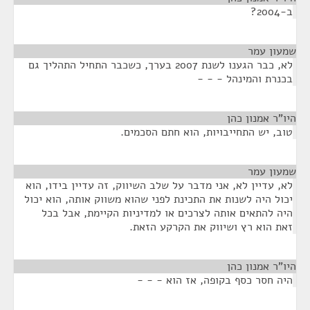
ב-2004?
שמעון עמר
¶
לא, כבר הגענו לשנת 2007 בערך, כשכבר התחיל התהליך גם
בכנרת והמינהל - - -
היו"ר אמנון כהן
¶
טוב, יש התחייבויות, הוא חתם הסכמים.
שמעון עמר
¶
לא, עדיין לא, אני מדבר על שלב השיווק, זה עדיין בידו, הוא
יכול היה לשנות את התכינת לפני שהוא משווק אותה, הוא יכול
היה להתאים אותה לצרכים או למדיניות הקיימת, אבל בכל
זאת הוא רץ ושיווק את הקרקע הזאת.
היו"ר אמנון כהן
¶
היה חסר כסף בקופה, אז הוא - - -