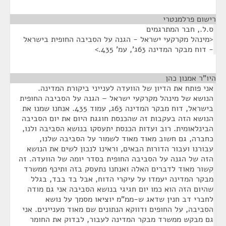
רישום פרלמנטרי
¶
ס.ל., חבר המתרגמים
<מינהל מקרקעי ישראל - הגנה על הסביבה החופית בישראל
- דוח מבקר המדינה 63ג', עמ' 435.>
היו"ר אמנון כהן
¶
אני פותח את הדיון של הוועדה לענייני ביקורת המדינה.
הנושא של מינהל מקרקעי ישראל – הגנה על הסביבה החופית
בישראל, דוח מבקר המדינה 63ג, עמוד 435. אנחנו שמנו את
הנושא הזה בעקבות זה שהכנסת חוגגת היום את יום הסביבה
הבינלאומית. רוב ועדות הכנסת יתעסקו בנושא הסביבה ולנו,
כחברה, גם חשוב מאוד מאוד לשמור על הסביבה שלנו,
עבורנו ועבור הדורות הבאים, וראינו לנכון לשים את הנושא
הזה של הגנה על הסביבה החופית בסדר יומה של הוועדה. זה
קשור מאוד לדברים האלה ואנחנו נתעסק בזה ותיכף ממשרד
מבקר המדינה יעמדו על עיקרי הדוח, אבל בד בבד, בגלל
שהיום הזה הוא כמו יום חגיגי בנושא הסביבה אני גם מודה
לחברי דב חנין שדאג ש-ממ"מ יוציאו מסמך על נושא
הסביבה, על החופים ודווקא הנתונים שם מאוד מעניינים. אני
גם מבקש ממשרד מבקר המדינה לעבור, לבדוק את החומר