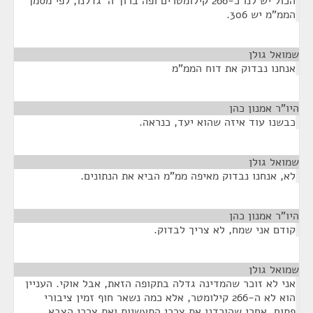
הכול יש לנו כ-266 קילומטרים ופה ברוך ה' גדלנו, לפי מסמך
הממ"מ יש 306.
שמואל גולן
¶
אנחנו נבדוק את דוח הממ"מ
היו"ר אמנון כהן
¶
כבשנו עוד איזה שהוא יעד, כנראה.
שמואל גולן
¶
לא, אנחנו נבדוק מאיפה ממ"מ הביא את הנתונים.
היו"ר אמנון כהן
¶
קודם אני שמח, לא צריך לבדוק.
שמואל גולן
¶
אני לא זוכר שהמדינה גדלה בתקופה הזאת, אבל אוקי. העניין
הוא לא ה-266 קילומטר, אלא כמה נשאר חוף זמין ציבורי
פתוח, אחרי שהורדנו את צרכי התעשיות ואת צרכי הצבא