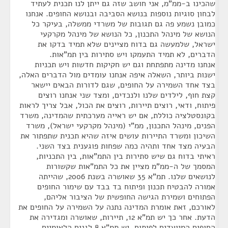
שהכינו ב-ממ"מ, אני חושב שזה גם ייתן לנו תכנית לעתיד
לבחון סוגיות נוספות בנושא הסביבה ובנושא החופים. אנחנו
כמובן נשמע פה גם תגובות של משרדי ממשלה, בעיקר כל
הנושא של מינהל התכנון, כל הנושא של מינהל מקרקעי
ישראל, שלמעשה גם בדוח מציינים שלא תמיד בדקו את
הדברים, לא תמיד התעמקו ויש סתירות בין תמ"אות.
אנחנו מדינה מתפתחת וגם יש חקיקות חדשות ויש תכניות
ישנות ביותר, השאלה איפה אנחנו עומדים מול הדברים האלה,
בצד אחד השמירה על החופים, שגם לדורות הבאים יישאר
קצת חוף, לילדים שלנו ולנכדים, ומצד שני אנחנו רוצים
פיתוח, ודאי, רוצים תיירות, רוצים את הכול, אבל צריך לראות
בקונסטלציה כוללת, אם יש ראייה מערכתית שהמדינה, משרד
הפנים, מינהל התכנון, ממ"י (מינהל מקרקעי ישראל), משרד
השיכון ומשרד התיירות עושים איזה שהיא תכנית שתפתור את
הבעיה מצד אחד ותהיה כמה שפחות פוגענית בצד השני.
ראיתי בדוח גם שיש סתירות בין התמ"אות, בין התכניות,
המסמך של ה-ממ"מ מציין את כל התמ"אות שקשורות
לנושאים שלנו. תמ"א 35 שאושרה בשנת 2006, שהייתה
אמורה להבטיח תכנון ופיתוח בד בבד עם שימור החופים
הפתוחים ושמירת הגישה החופשית של הציבור אליהם,
לאורכם, זאת אומרת המדינה נתנה על השמירה על החופים את
הדעת. אחר כך יש תמ"א 12, תיירות, שאושרה ומגדירה את
החופים המיועדים לפיתוח. יש תמ"א 8 לגנים הלאומיים,