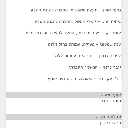
נועה יאיון - יועצת משפטית, החברה להגנת הטבע
גיתית הרש - קשרי ממשל, החברה להגנת הטבע
עומר רק - פעיל סביבתי, הוועד להצלת חוף נחשולים
ענת שמעוני - פעילה, עמותת כחול וירוק
צפריר גדרון - רכז הים, עמותת צלול
יובל כרנץ - המשמר החברתי
דר' יעקב ניר - גיאולוג ימי, תנועת אומץ
ייעוץ משפטי
¶
תומר רוזנר
מנהלת הוועדה
¶
חנה פריידין