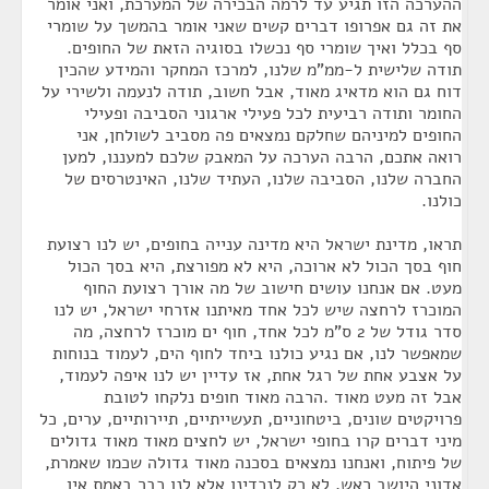
ההערכה הזו תגיע עד לרמה הבכירה של המערכת, ואני אומר
את זה גם אפרופו דברים קשים שאני אומר בהמשך על שומרי
סף בכלל ואיך שומרי סף נכשלו בסוגיה הזאת של החופים.
תודה שלישית ל-ממ"מ שלנו, למרכז המחקר והמידע שהכין
דוח גם הוא מדאיג מאוד, אבל חשוב, תודה לנעמה ולשירי על
החומר ותודה רביעית לכל פעילי ארגוני הסביבה ופעילי
החופים למיניהם שחלקם נמצאים פה מסביב לשולחן, אני
רואה אתכם, הרבה הערכה על המאבק שלכם למעננו, למען
החברה שלנו, הסביבה שלנו, העתיד שלנו, האינטרסים של
כולנו.
תראו, מדינת ישראל היא מדינה ענייה בחופים, יש לנו רצועת
חוף בסך הכול לא ארוכה, היא לא מפורצת, היא בסך הכול
מעט. אם אנחנו עושים חישוב של מה אורך רצועת החוף
המוכרז לרחצה שיש לכל אחד מאיתנו אזרחי ישראל, יש לנו
סדר גודל של 2 ס"מ לכל אחד, חוף ים מוכרז לרחצה, מה
שמאפשר לנו, אם נגיע כולנו ביחד לחוף הים, לעמוד בנוחות
על אצבע אחת של רגל אחת, אז עדיין יש לנו איפה לעמוד,
אבל זה מעט מאוד .הרבה מאוד חופים נלקחו לטובת
פרויקטים שונים, ביטחוניים, תעשייתיים, תיירותיים, ערים, כל
מיני דברים קרו בחופי ישראל, יש לחצים מאוד מאוד גדולים
של פיתוח, ואנחנו נמצאים בסכנה מאוד גדולה שכמו שאמרת,
אדוני היושב ראש, לא רק לנכדינו אלא לנו כבר באמת אין