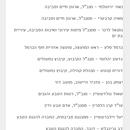
נאור ירושלמי - מנכ"ל, ארגון חיים וסביבה
מאיה קרבטרי - סמנכ"ל, ארגון חיים וסביבה
נתנאל לרנר - סמנכ"ל פיתוח עירוני ואיכות הסביבה, עיריית
בת ים
כרמל סלע - ראש המועצה, מועצה אזורית חוף הכרמל
גדעון יהלומי - מנכ"ל הקיבוץ, קיבוץ נחשולים
דורית קוגוט - מנהלת קהילה, קיבוץ נחשולים
יצחק כהן - מזכיר היישוב, מושב דור
שאול גולדשטיין - מנכ"ל, רשות הטבע והגנים
עו"ד קרן הלפרין - סמנכ"ל, אדם טבע ודין
יעל זילברשטיין - מתכננת סביבתית, החברה להגנת הטבע
דב גרינבלט - דובר, החברה להגנת הטבע