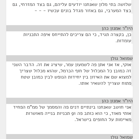
שלושה בתי מלון שאנחנו יודעים עליהם, גם בצד המזרחי, גם
בצד המערבי, גם באזור מגדל בונים עכשיו - - -
היו"ר אמנון כהן
¶
כן, בקצרה תגיד, כי הם צריכים להתייחס איפה התכניות
עומדות.
שמואל גולן
¶
אוקי, אז אני אתן פה לשמעון עמר, שיציג את זה. הדבר השני
זה כמובן כל המכלול של חוף הכרמל, שהוא מכלול שצריך
למצוא שם את האיזון בין יחידות הנופש לבין כמובן שטח
פתוח שצריך להשאיר אותו.
היו"ר אמנון כהן
¶
אני חושב שאנחנו בינתיים דנים פה והמסמך של ממ"מ הפחיד
אותי מאוד, כי הוא כותב פה 91 תכניות בנייה מאושרות
מאיימות על החופים בישראל.
שמואל גולן
¶