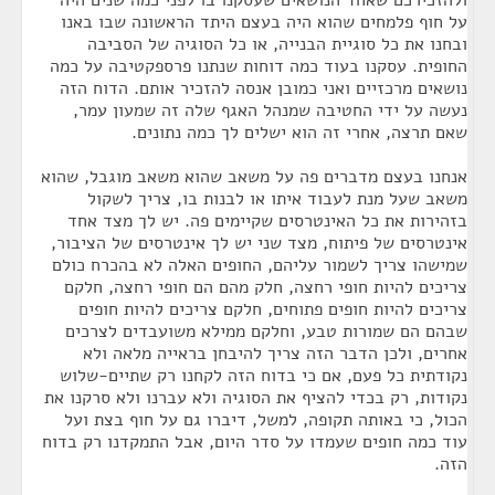
ולהזכירכם שאחד הנושאים שעסקנו בו לפני כמה שנים היה
על חוף פלמחים שהוא היה בעצם היתד הראשונה שבו באנו
ובחנו את כל סוגיית הבנייה, או כל הסוגיה של הסביבה
החופית. עסקנו בעוד כמה דוחות שנתנו פרספקטיבה על כמה
נושאים מרכזיים ואני כמובן אנסה להזכיר אותם. הדוח הזה
נעשה על ידי החטיבה שמנהל האגף שלה זה שמעון עמר,
שאם תרצה, אחרי זה הוא ישלים לך כמה נתונים.
אנחנו בעצם מדברים פה על משאב שהוא משאב מוגבל, שהוא
משאב שעל מנת לעבוד איתו או לבנות בו, צריך לשקול
בזהירות את כל האינטרסים שקיימים פה. יש לך מצד אחד
אינטרסים של פיתוח, מצד שני יש לך אינטרסים של הציבור,
שמישהו צריך לשמור עליהם, החופים האלה לא בהכרח כולם
צריכים להיות חופי רחצה, חלק מהם הם חופי רחצה, חלקם
צריכים להיות חופים פתוחים, חלקם צריכים להיות חופים
שבהם הם שמורות טבע, וחלקם ממילא משועבדים לצרכים
אחרים, ולכן הדבר הזה צריך להיבחן בראייה מלאה ולא
נקודתית כל פעם, אם כי בדוח הזה לקחנו רק שתיים-שלוש
נקודות, רק בכדי להציף את הסוגיה ולא עברנו ולא סרקנו את
הכול, כי באותה תקופה, למשל, דיברו גם על חוף בצת ועל
עוד כמה חופים שעמדו על סדר היום, אבל התמקדנו רק בדוח
הזה.