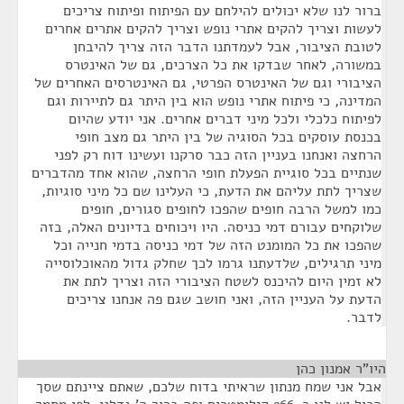
ברור לנו שלא יכולים להילחם עם הפיתוח ופיתוח צריכים
לעשות וצריך להקים אתרי נופש וצריך להקים אתרים אחרים
לטובת הציבור, אבל לעמדתנו הדבר הזה צריך להיבחן
במשורה, לאחר שבדקו את כל הצרכים, גם של האינטרס
הציבורי וגם של האינטרס הפרטי, גם האינטרסים האחרים של
המדינה, כי פיתוח אתרי נופש הוא בין היתר גם לתיירות וגם
לפיתוח כלכלי ולכל מיני דברים אחרים. אני יודע שהיום
בכנסת עוסקים בכל הסוגיה של בין היתר גם מצב חופי
הרחצה ואנחנו בעניין הזה כבר סרקנו ועשינו דוח רק לפני
שנתיים בכל סוגיית הפעלת חופי הרחצה, שהוא אחד מהדברים
שצריך לתת עליהם את הדעת, כי העלינו שם כל מיני סוגיות,
כמו למשל הרבה חופים שהפכו לחופים סגורים, חופים
שלוקחים עבורם דמי כניסה. היו ויכוחים בדיונים האלה, בזה
שהפכו את כל המומנט הזה של דמי כניסה בדמי חנייה וכל
מיני תרגילים, שלדעתנו גרמו לכך שחלק גדול מהאוכלוסייה
לא זמין היום להיכנס לשטח הציבורי הזה וצריך לתת את
הדעת על העניין הזה, ואני חושב שגם פה אנחנו צריכים
לדבר.
היו"ר אמנון כהן
¶
אבל אני שמח מנתון שראיתי בדוח שלכם, שאתם ציינתם שסך