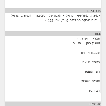
סדר היום
<מינהל מקרקעי ישראל - הגנה על הסביבה החופית בישראל
- דוח מבקר המדינה 63ג', עמ' 435.>
נכחו
¶
חברי הוועדה: >
אמנון כהן – היו"ר
שמעון אוחיון
באסל גטאס
רונן הופמן
אורית סטרוק
דב חנין
מוזמנים
¶